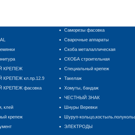
Саморезы фасовка
RAL
Сварочные аппараты
ремянки
Скоба металаллическая
рнитура
СКОБА строительная
Й КРЕПЕЖ
Специальный крепеж
КРЕПЕЖ кл.пр.12.9
Такелаж
 КРЕПЕЖ фасовка
Хомуты, бандаж
ЧЕСТНЫЙ ЗНАК
и, клей
Шнуры Веревки
ный крепеж
Шуруп-кольцо,костыль.полуколь
умент
ЭЛЕКТРОДЫ