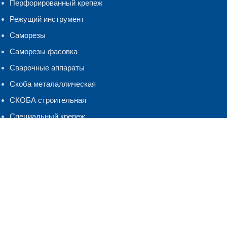
Перфорированный крепеж
Режущий инструмент
Саморезы
Саморезы фасовка
Сварочные аппараты
Скоба металаллическая
СКОБА строительная
Специальный крепеж
Такелаж
Хомуты, бандаж
ЧЕСТНЫЙ ЗНАК
Шнуры Веревки
Шуруп-кольцо,костыль.полукольцо
ЭЛЕКТРОДЫ