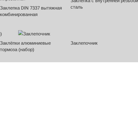
Заклепка с внутренней резьбой
сталь
Заклепка DIN 7337 вытяжная
комбинированная
Заклёпки алюминиевые
Заклепочник
тормоза (набор)