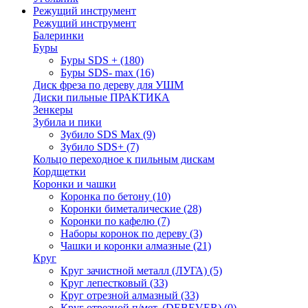
Режущий инструмент
Режущий инструмент
Балеринки
Буры
Буры SDS +
(180)
Буры SDS- max
(16)
Диск фреза по дереву для УШМ
Диски пильные ПРАКТИКА
Зенкеры
Зубила и пики
Зубило SDS Max
(9)
Зубило SDS+
(7)
Кольцо переходное к пильным дискам
Кордщетки
Коронки и чашки
Коронка по бетону
(10)
Коронки биметалические
(28)
Коронки по кафелю
(7)
Наборы коронок по дереву
(3)
Чашки и коронки алмазные
(21)
Круг
Круг зачистной металл (ЛУГА)
(5)
Круг лепестковый
(33)
Круг отрезной алмазный
(33)
Круг отрезной п/мет. (DEBEVER)
(0)