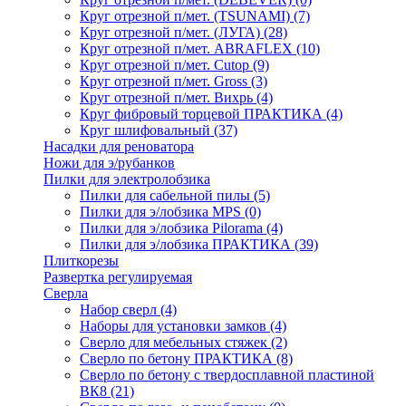
Круг отрезной п/мет. (TSUNAMI)
(7)
Круг отрезной п/мет. (ЛУГА)
(28)
Круг отрезной п/мет. ABRAFLEX
(10)
Круг отрезной п/мет. Cutop
(9)
Круг отрезной п/мет. Gross
(3)
Круг отрезной п/мет. Вихрь
(4)
Круг фибровый торцевой ПРАКТИКА
(4)
Круг шлифовальный
(37)
Насадки для реноватора
Ножи для э/рубанков
Пилки для электролобзика
Пилки для сабельной пилы
(5)
Пилки для э/лобзика MPS
(0)
Пилки для э/лобзика Pilorama
(4)
Пилки для э/лобзика ПРАКТИКА
(39)
Плиткорезы
Развертка регулируемая
Сверла
Набор сверл
(4)
Наборы для установки замков
(4)
Сверло для мебельных стяжек
(2)
Сверло по бетону ПРАКТИКА
(8)
Сверло по бетону с твердосплавной пластиной
ВК8
(21)