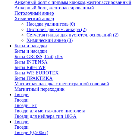
Анкерный болт с прямым крюком,желтопассированный
Анкерный болт, желтопассированный
Потолочный анкер
Химический анкер
Насадка,удлинитель
(0)
Пистолет для хим. анкера
(2)
Сетчатая гильза для пустотел. оснований
(2)
Химический анкер
(3)
Биты и насадки
Биты и насадки
Биты GROSS, СибрТех
Биты INTENSA
Биты Ritter WP
Биты WP, EUROTEX
Биты ПРАКТИКА
Магнитная насадка с шестигранной головкой
Магнитный переходник
Гвозди
Гвозди
Гвозди 1кг
Гвозди для монтажного пистолета
Гвозди для нейлера тип 18GA
Гвозди
Гвозди
Гвозди (0,500кг)