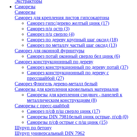
Экстракторы
Саморезы
Саморезы
Саморез для крепления листов гипсокартона
Саморез гипс/дерево желтый цинк
(17)
Саморез п/ц остр
(3)
Саморез п/ц сверло
(4)
Саморез по дереву крупный шаг оксид
(18)
Саморез по металлу частый шаг оксид
(13)
Саморез для оконной фурнитуры
Саморез потай оконный сверло бел цинк
(6)
Саморез конструкционный по дереву
Саморез конструкционный по дереву потай
(37)
Саморез конструкционный по дереву с
прессшайбой
(27)
Саморез Флюгель дерево-металл белый
Саморезы для крепления кровельных материалов
Саморезы для крепления сэндвич - панелей к
металлическим конструкциям
(8)
Саморезы с пресс-шайбой
Саморез п/сф п/ш сверло цинк
(17)
Саморезы DIN 7981белый цинк острые, п\сф
(0)
Саморезы п/сф острые с п/ш цинк
(15)
Шуруп по бетону
Шуруп универсальный DIN 7962