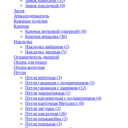
Замок навесной
(53)
Замок накладной
(0)
Засов
Зеркалодержатель
Кованые изделия
Крючок
Крючок ветровой (дверной)
(9)
Крючок-вешалка
(36)
Накладка
Накладка амбарная
(2)
Накладка дверная
(5)
Ограничитель дверной
Опора для перил
Опора колесная
Петли
Петля ввёртная
(3)
Петля гаражная с подшипником
(3)
Петля гаражная с шариком
(12)
Петля декоративная
(1)
Петля каплевидная с подшипником
(4)
Петля карточная Металист
(8)
Петля лягушка
(2)
Петля накладная
(26)
Петля нержавейка
(2)
Петля рояльная
(3)