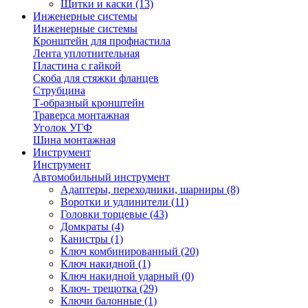
Щитки и каски
(13)
Инженерные системы
Инженерные системы
Кронштейн для профнастила
Лента уплотнительная
Пластина с гайкой
Скоба для стяжки фланцев
Струбцина
Т-образный кронштейн
Траверса монтажная
Уголок УГФ
Шина монтажная
Инструмент
Инструмент
Автомобильный инструмент
Адаптеры, переходники, шарниры
(8)
Воротки и удлинители
(11)
Головки торцевые
(43)
Домкраты
(4)
Канистры
(1)
Ключ комбинированный
(20)
Ключ накидной
(1)
Ключ накидной ударный
(0)
Ключ- трещотка
(29)
Ключи балонные
(1)