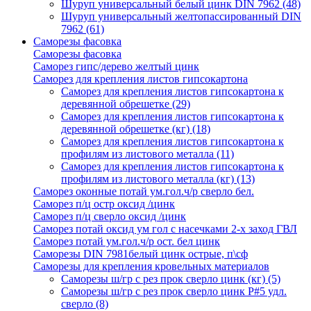
Шуруп универсальный белый цинк DIN 7962
(48)
Шуруп универсальный желтопассированный DIN
7962
(61)
Саморезы фасовка
Саморезы фасовка
Саморез гипс/дерево желтый цинк
Саморез для крепления листов гипсокартона
Саморез для крепления листов гипсокартона к
деревянной обрешетке
(29)
Саморез для крепления листов гипсокартона к
деревянной обрешетке (кг)
(18)
Саморез для крепления листов гипсокартона к
профилям из листового металла
(11)
Саморез для крепления листов гипсокартона к
профилям из листового металла (кг)
(13)
Саморез оконные потай ум.гол.ч/р сверло бел.
Саморез п/ц остр оксид /цинк
Саморез п/ц сверло оксид /цинк
Саморез потай оксид ум гол с насечками 2-х заход ГВЛ
Саморез потай ум.гол.ч/р ост. бел цинк
Саморезы DIN 7981белый цинк острые, п\сф
Саморезы для крепления кровельных материалов
Саморезы ш/гр с рез прок сверло цинк (кг)
(5)
Саморезы ш/гр с рез прок сверло цинк P#5 удл.
сверло
(8)