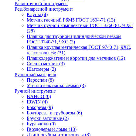
Разметочный инструмент
Резьбонарезной инструмент
Клупы
(4)
Метчик гаечный Р6М5 ГОСТ 1604-71
(13)
Метчик ручной комплектный ГОСТ 3266-81, 9 ХС
(28)
Плашка для трубной цилиндрической резьбы
ГОСТ 9740-71, 9ХС
(2)
Плашка круглая метрическая ГОСТ 9740-71, 9ХС,
класс точн. 6g
(31)
Плашкодержатели и воротки для метчиков
(12)
Сверло метчик
(3)
Шагомеры
(2)
Рулонный материал
Пароспан
(8)
Утеплитель напыляемый
(3)
Ручной инструмент
BAHCO
(0)
IRWIN
(4)
Бокорезы
(9)
Болторезы и труборезы
(6)
Бруски заточные
(2)
Буравчики
(0)
Гвоздодеры и ломы
(13)
Длинногубцы и тонконосы
(8)