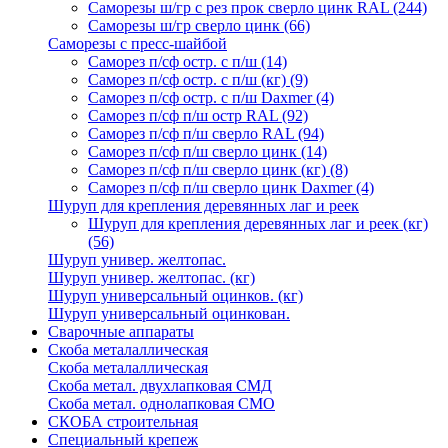
Саморезы ш/гр с рез прок сверло цинк RAL
(244)
Саморезы ш/гр сверло цинк
(66)
Саморезы с пресс-шайбой
Саморез п/сф остр. с п/ш
(14)
Саморез п/сф остр. с п/ш (кг)
(9)
Саморез п/сф остр. с п/ш Daxmer
(4)
Саморез п/сф п/ш остр RAL
(92)
Саморез п/сф п/ш сверло RAL
(94)
Саморез п/сф п/ш сверло цинк
(14)
Саморез п/сф п/ш сверло цинк (кг)
(8)
Саморез п/сф п/ш сверло цинк Daxmer
(4)
Шуруп для крепления деревянных лаг и реек
Шуруп для крепления деревянных лаг и реек (кг)
(56)
Шуруп универ. желтопас.
Шуруп универ. желтопас. (кг)
Шуруп универсальный оцинков. (кг)
Шуруп универсальный оцинкован.
Сварочные аппараты
Скоба металаллическая
Скоба металаллическая
Скоба метал. двухлапковая СМД
Скоба метал. однолапковая СМО
СКОБА строительная
Специальный крепеж