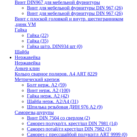
Винт DIN967 для мебельной фурнитуры
Винт для мебельной фурнитуры DIN 967
(26)
Винт для мебельной фурнитуры DIN 967
(26)
Винт с плоской головкой и внутр. шестигранником
,цинк VM
Гайка
Гайка
(22)
Гайка
(35)
Гайка ш/гр. DIN934 шт
(0)
Шайба
Нержавейка
Нержавейка
Анкер клин
Кольцо сварное полиров. А4 ART 8229
Метрический крепеж
Болт нерж. А2
(59)
Винт нерж. А2
(100)
Гайка нерж. А2
(42)
Шайба нерж. А2/А4
(31)
Шпилька резьбовая ДИН 976 А2
(9)
Саморезы,шурупы
Винт DIN 7504 со сверлом
(2)
Саморез полукр/гл. крест/шл DIN 7981
(14)
Саморез потай/гл крест/шл DIN 7982
(3)
Саморез с прессшайбой полукр/гл ART 9999
(0)