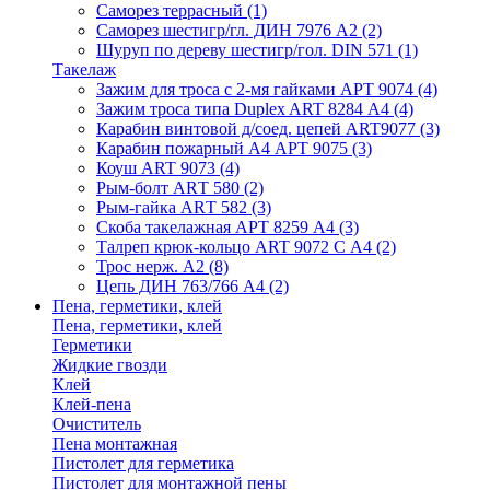
Саморез террасный
(1)
Саморез шестигр/гл. ДИН 7976 А2
(2)
Шуруп по дереву шестигр/гол. DIN 571
(1)
Такелаж
Зажим для троса с 2-мя гайками АРТ 9074
(4)
Зажим троса типа Duplex ART 8284 А4
(4)
Карабин винтовой д/соед. цепей ART9077
(3)
Карабин пожарный А4 АРТ 9075
(3)
Коуш ART 9073
(4)
Рым-болт АRТ 580
(2)
Рым-гайка АRТ 582
(3)
Скоба такелажная АРТ 8259 А4
(3)
Талреп крюк-кольцо ART 9072 С A4
(2)
Трос нерж. А2
(8)
Цепь ДИН 763/766 А4
(2)
Пена, герметики, клей
Пена, герметики, клей
Герметики
Жидкие гвозди
Клей
Клей-пена
Очиститель
Пена монтажная
Пистолет для герметика
Пистолет для монтажной пены