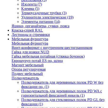
Изолента
(7)
Клемма
(5)
Термоусадочные трубки
(3)
Удлинители электрические
(19)
Элементы питания
(14)
Ящики, органайзеры, сумки, пояса
Краска-спрей RAL
Лестницы и стремянки
Мебельная фурнитура
Мебельная фурнитура
Винт-конфирмат с внутренним шестигранником
Гайка для ножки NUD
Гайка мебельная потайная (стяжка бочонок)
Еврошуруп потай ES оц. шлиц
Магнит мебельный
Опора регулируемая
Подвес мебельный
Полкодержатель
Полкодержатель для деревянных полок PD W без
фиксации оц.
(1)
Полкодержатель для деревянных полок PD WA с
горизонтальной фиксацией никель
(1)
Полкодержатель для стеклянных полок PD GL без
фиксации
(1)