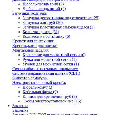
Дюбель-гвоздь гриб
(2)
Дюбель-гвоздь потай
(2)
Заглушки, колпачки
Заглушка декоративная под отверствие
(25)
Заглушка для труб
(36)
Заглушка пластиковая самоклеящаяся
(1)
Колпачки декор.
(31)
Колпачок на болт/гайку
(6)
Крепёж для сантехники
Крестик,клин для плитки
Монтажные изделия
Крепление для москитной сетки
(0)
Ручка для москитной сетки
(1)
Уголок для москитной сетки
(1)
Связи гибкие с песчаным покрытием
Система выравнивания плитки (СВП)
Фиксатор арматуры
Электроустановочный крепёж
Дюбель-хомут
(3)
Кабельная бирка
(0)
Клипса для крепления труб
(9)
Скобы электроустановочные
(15)
Заклепка
Заклепка
Заклепка DIN 7337 вытяжная комбинированная