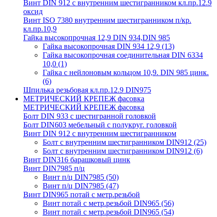
Винт DIN 912 с внутренним шестигранником кл.пр.12.9
оксид
Винт ISO 7380 внутренним шестигранником п/кр.
кл.пр.10,9
Гайка высокопрочная 12,9 DIN 934,DIN 985
Гайка высокопрочная DIN 934 12,9
(13)
Гайка высокопрочная соединительная DIN 6334
10,0
(1)
Гайка с нейлоновым кольцом 10,9. DIN 985 цинк.
(6)
Шпилька резьбовая кл.пр.12.9 DIN975
МЕТРИЧЕСКИЙ КРЕПЕЖ фасовка
МЕТРИЧЕСКИЙ КРЕПЕЖ фасовка
Болт DIN 933 с шестигранной головкой
Болт DIN603 мебельный с полукруг. головкой
Винт DIN 912 с внутренним шестигранником
Болт с внутренним шестигранником DIN912
(25)
Болт с внутренним шестигранником DIN912
(6)
Винт DIN316 барашковый цинк
Винт DIN7985 п/ц
Винт п/ц DIN7985
(50)
Винт п/ц DIN7985
(47)
Винт DIN965 потай с метр.резьбой
Винт потай с метр.резьбой DIN965
(56)
Винт потай с метр.резьбой DIN965
(54)