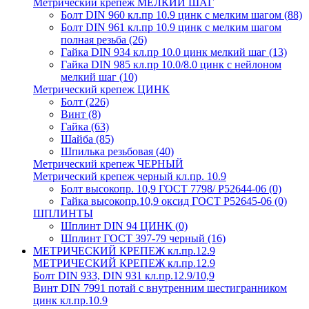
Метрический крепеж МЕЛКИЙ ШАГ
Болт DIN 960 кл.пр 10.9 цинк с мелким шагом
(88)
Болт DIN 961 кл.пр 10.9 цинк с мелким шагом
полная резьба
(26)
Гайка DIN 934 кл.пр 10.0 цинк мелкий шаг
(13)
Гайка DIN 985 кл.пр 10.0/8.0 цинк с нейлоном
мелкий шаг
(10)
Метрический крепеж ЦИНК
Болт
(226)
Винт
(8)
Гайка
(63)
Шайба
(85)
Шпилька резьбовая
(40)
Метрический крепеж ЧЕРНЫЙ
Метрический крепеж черный кл.пр. 10.9
Болт высокопр. 10,9 ГОСТ 7798/ Р52644-06
(0)
Гайка высокопр.10,9 оксид ГОСТ Р52645-06
(0)
ШПЛИНТЫ
Шплинт DIN 94 ЦИНК
(0)
Шплинт ГОСТ 397-79 черный
(16)
МЕТРИЧЕСКИЙ КРЕПЕЖ кл.пр.12.9
МЕТРИЧЕСКИЙ КРЕПЕЖ кл.пр.12.9
Болт DIN 933, DIN 931 кл.пр.12.9/10,9
Винт DIN 7991 потай с внутренним шестигранником
цинк кл.пр.10.9