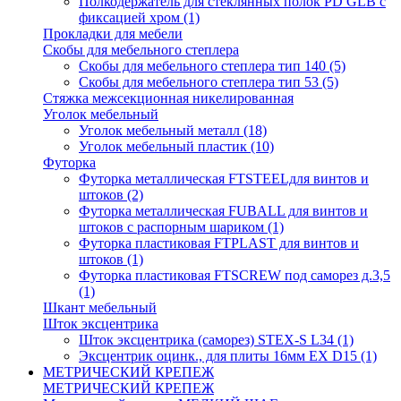
Полкодержатель для стеклянных полок PD GLВ с
фиксацией хром
(1)
Прокладки для мебели
Скобы для мебельного степлера
Скобы для мебельного степлера тип 140
(5)
Скобы для мебельного степлера тип 53
(5)
Стяжка межсекционная никелированная
Уголок мебельный
Уголок мебельный металл
(18)
Уголок мебельный пластик
(10)
Футорка
Футорка металлическая FTSTEELдля винтов и
штоков
(2)
Футорка металлическая FUBALL для винтов и
штоков с распорным шариком
(1)
Футорка пластиковая FTPLAST для винтов и
штоков
(1)
Футорка пластиковая FTSCREW под саморез д.3,5
(1)
Шкант мебельный
Шток эксцентрика
Шток эксцентрика (саморез) STEX-S L34
(1)
Эксцентрик оцинк., для плиты 16мм EX D15
(1)
МЕТРИЧЕСКИЙ КРЕПЕЖ
МЕТРИЧЕСКИЙ КРЕПЕЖ