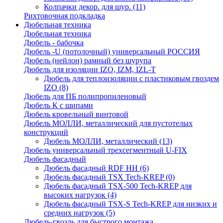
Колпачки декор. для шур.
(11)
Рихтовочная подкладка
Дюбельная техника
Дюбельная техника
Дюбель - бабочка
Дюбель -U (потолочный) универсальный РОССИЯ
Дюбель (нейлон) рамный без шурупа
Дюбель для изоляции IZO, IZM, IZL-T
Дюбель для теплоизоляции с пластиковым гвоздем
IZO
(8)
Дюбель для ПБ полипропиленовый
Дюбель К с шипами
Дюбель кровельный винтовой
Дюбель МОЛЛИ, металлический для пустотелых
конструкций
Дюбель МОЛЛИ, металлический
(13)
Дюбель универсальный трехсегментный U-FIX
Дюбель фасадный
Дюбель фасадный RDF НН
(6)
Дюбель фасадный TSX Tech-KREP
(0)
Дюбель фасадный TSX-500 Tech-KREP для
высоких нагрузок
(4)
Дюбель фасадный TSX-S Tech-KREP для низких и
средних нагрузок
(5)
Дюбель-гвоздь для быстрого монтажа