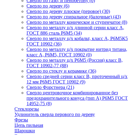
Сверло по газо- и пенобетону
(0)
Сверло по дереву
(6)
Сверло по дереву плоское (перовое)
(30)
Сверло по дереву спиральное (балочные)
(43)
Сверло по металлу коническое и ступенчатое
(8)
Сверло по металлу ц/х длинной серии класс А,
ГОСТ 886 сталь Р6М5
(34)
Сверло по металлу ц/х кобальт, класс А, Р6М5К5
ГОСТ 10902
(36)
Сверло по металлу ц/х покрытие нитрид титана,
класс А, Р6М5, ГОСТ 10902
(0)
Сверло по металлу ц/х Р6М5 (Россия) класс В,
ГОСТ 10902-77
(88)
Сверло по стеклу и керамике
(36)
Сверло средней серии класс В, проточенный ц/х
12 мм Р6М5 ГОСТ 10902
(9)
Сверло Форстнера
(21)
Сверло центровочное комбинированное без
предохранительного конуса (тип А) Р6М5 ГОСТ
14952-75
(8)
Стеклорезы
Удлинитель сверла перового по дереву
Фрезы
Цепь пильная
Шарошки