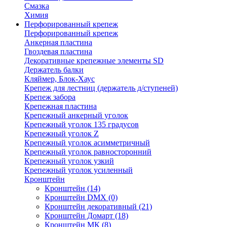
Смазка
Химия
Перфорированный крепеж
Перфорированный крепеж
Анкерная пластина
Гвоздевая пластина
Декоративные крепежные элементы SD
Держатель балки
Кляймер, Блок-Хаус
Крепеж для лестниц (держатель д/ступеней)
Крепеж забора
Крепежная пластина
Крепежный анкерный уголок
Крепежный уголок 135 градусов
Крепежный уголок Z
Крепежный уголок асимметричный
Крепежный уголок равносторонний
Крепежный уголок узкий
Крепежный уголок усиленный
Кронштейн
Кронштейн
(14)
Кронштейн DMX
(0)
Кронштейн декоративный
(21)
Кронштейн Домарт
(18)
Кронштейн МК
(8)