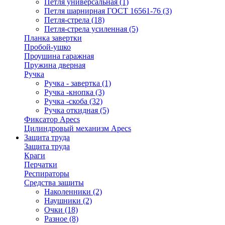
Петля универсальная
(1)
Петля шарнирная ГОСТ 16561-76
(3)
Петля-стрела
(18)
Петля-стрела усиленная
(5)
Планка завертки
Пробой-ушко
Проушина гаражная
Пружина дверная
Ручка
Ручка - завертка
(1)
Ручка -кнопка
(3)
Ручка -скоба
(32)
Ручка откидная
(5)
Фиксатор Apecs
Цилиндровый механизм Apecs
Защита труда
Защита труда
Краги
Перчатки
Респираторы
Средства защиты
Наколенники
(2)
Наушники
(2)
Очки
(18)
Разное
(8)