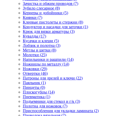
Зачистка и обжим проводов
(7)
Зубило слесарное
(8)
Кернеры и добойники
(5)
Киянки
(7)
Клеевые пистолеты и стержни
(8)
Кондуктор и насадки для заточки
(1)
Крюк для вязки арматуры
(3)
Кувалды
(17)
Кусачки и клещи
(5)
Лобзик и полотна
(3)
Метлы и щетки
(8)
Молотки
(25)
Напильники и рашпили
(14)
Ножницы по металлу
(14)
Ножовки
(29)
Отвертки
(46)
Патроны для дрелей и ключи
(22)
Паяльник
(1)
Пинцеты
(0)
Плоскогубцы
(14)
Пневматика
(1)
Подъемники для стекол и г/к
(3)
Полотна для ножовок
(7)
Приспособления для укладки ламината
(2)
Проволока вязальная
(7)