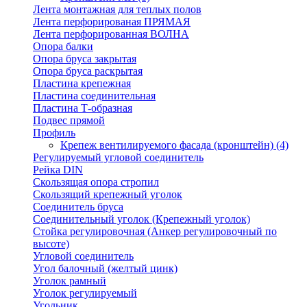
Лента монтажная для теплых полов
Лента перфорированая ПРЯМАЯ
Лента перфорированная ВОЛНА
Опора балки
Опора бруса закрытая
Опора бруса раскрытая
Пластина крепежная
Пластина соединительная
Пластина Т-образная
Подвес прямой
Профиль
Крепеж вентилируемого фасада (кронштейн)
(4)
Регулируемый угловой соединитель
Рейка DIN
Скользящая опора стропил
Скользящий крепежный уголок
Соединитель бруса
Соединительный уголок (Крепежный уголок)
Стойка регулировочная (Анкер регулировочный по
высоте)
Угловой соединитель
Угол балочный (желтый цинк)
Уголок рамный
Уголок регулируемый
Угольник