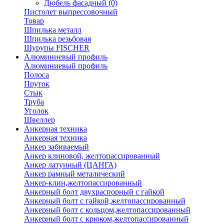
Дюбель фасадный
(0)
Пистолет выпрессовочный
Товар
Шпилька металл
Шпилька резьбовая
Шурупы FISCHER
Алюминиевый профиль
Алюминиевый профиль
Полоса
Пруток
Стык
Труба
Уголок
Швеллер
Анкерная техника
Анкерная техника
Анкер забиваемый
Анкер клиновой, желтопассированный
Анкер латунный (ЦАНГА)
Анкер рамный металический
Анкер-клин,желтопассированный
Анкерный болт двухраспорный с гайкой
Анкерный болт с гайкой,желтопассированный
Анкерный болт с кольцом,желтопассированный
Анкерный болт с крюком,желтопассированный