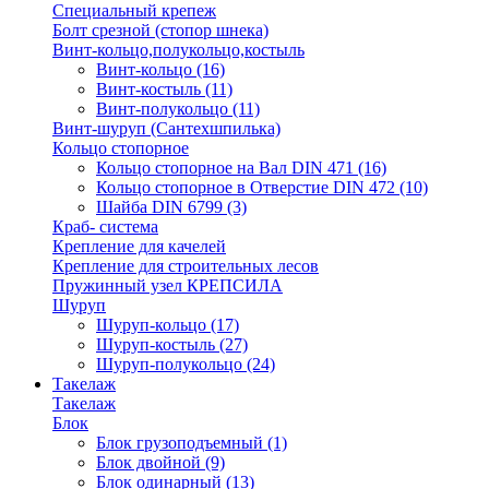
Специальный крепеж
Болт срезной (стопор шнека)
Винт-кольцо,полукольцо,костыль
Винт-кольцо
(16)
Винт-костыль
(11)
Винт-полукольцо
(11)
Винт-шуруп (Сантехшпилька)
Кольцо стопорное
Кольцо cтопорное на Вал DIN 471
(16)
Кольцо стопорное в Отверстие DIN 472
(10)
Шайба DIN 6799
(3)
Краб- система
Крепление для качелей
Крепление для строительных лесов
Пружинный узел КРЕПСИЛА
Шуруп
Шуруп-кольцо
(17)
Шуруп-костыль
(27)
Шуруп-полукольцо
(24)
Такелаж
Такелаж
Блок
Блок грузоподъемный
(1)
Блок двойной
(9)
Блок одинарный
(13)