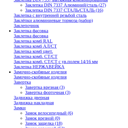
Заклепка DIN 7337 Алюминий/сталь
(27)
Заклепка DIN 7337 СТАЛЬ/СТАЛЬ
(16)
Заклепка с внутренней резьбой сталь
Заклёпки алюминиевые тормоза (набор)
Заклепочник
Заклепка фасовка
Заклепка фасовка
Заклепка комб RAL
Заклепка комб АЛ/СТ
Заклепка комб цвет.
Заклепка комб. СТ/СТ
Заклепка комб. СТ/СТ с ув.полем 14/16 мм
Заклепка НЕРЖАВЕЙКА
Замочно-скобяные изделия
Замочно-скобяные изделия
Завертка
Завертка врезная
(3)
Завертка форточная
(3)
Задвижка дверная
Задвижка накладная
Замки
Замок велосипедный
(6)
Замок врезной
(0)
Замок защелка
(18)