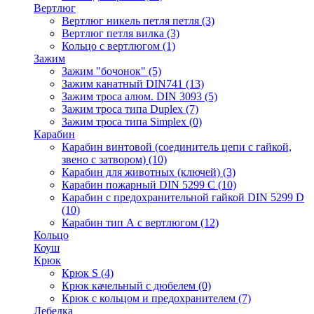
Вертлюг
Вертлюг никель петля петля
(3)
Вертлюг петля вилка
(3)
Кольцо с вертлюгом
(1)
Зажим
Зажим "бочонок"
(5)
Зажим канатный DIN741
(13)
Зажим троса алюм. DIN 3093
(5)
Зажим троса типа Duplex
(7)
Зажим троса типа Simplex
(0)
Карабин
Карабин винтовой (соединитель цепи с гайкой,
звено с затвором)
(10)
Карабин для животных (ключей)
(3)
Карабин пожарный DIN 5299 C
(10)
Карабин с предохранительной гайкой DIN 5299 D
(10)
Карабин тип А с вертлюгом
(12)
Кольцо
Коуш
Крюк
Крюк S
(4)
Крюк качельный с дюбелем
(0)
Крюк с кольцом и предохранителем
(7)
Лебедка