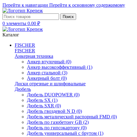
Перейти к навигации
Перейти к основному содержимому
Поиск
0
элементы
0.00
₽
Каталог
FISCHER
FISCHER
Анкерная техника
Анкер втулочный
(0)
Анкер высокоэффективный
(1)
Анкер стальной
(3)
Анкерный болт
(0)
Диски отрезные и шлифовальные
Дюбель
Дюбель DUOPOWER
(0)
Дюбель SX
(1)
Дюбель SXR
(0)
Дюбель гвоздевой N D
(0)
Дюбель металический распорный FMD
(0)
Дюбель по газобетону GB
(2)
Дюбель по гипсокартону
(0)
Дюбель универсальный с брутом
(1)