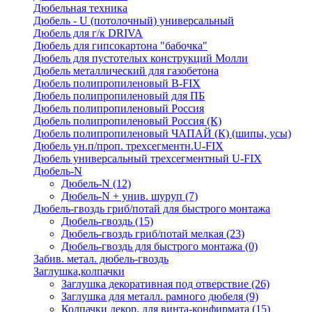
Дюбельная техника
Дюбель - U (потолочный) универсальный
Дюбель для г/к DRIVA
Дюбель для гипсокартона "бабочка"
Дюбель для пустотелых конструкций Молли
Дюбель металлический для газобетона
Дюбель полипропиленовый В-FIX
Дюбель полипропиленовый для ПБ
Дюбель полипропиленовый Россия
Дюбель полипропиленовый Россия (К)
Дюбель полипропиленовый ЧАПАЙ (К) (шипы, усы)
Дюбель ун.п/проп. трехсегментн.U-FIX
Дюбель универсальный трехсегментный U-FIX
Дюбель-N
Дюбель-N
(12)
Дюбель-N + унив. шуруп
(7)
Дюбель-гвоздь гриб/потай для быстрого монтажа
Дюбель-гвоздь
(15)
Дюбель-гвоздь гриб/потай мелкая
(23)
Дюбель-гвоздь для быстрого монтажа
(0)
Забив. метал. дюбель-гвоздь
Заглушка,колпачки
Заглушка декоративная под отверствие
(26)
Заглушка для металл. рамного дюбеля
(9)
Колпачки декор. для винта-конфирмата
(15)