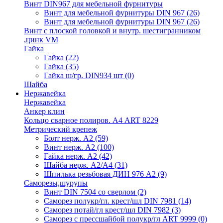
Винт DIN967 для мебельной фурнитуры
Винт для мебельной фурнитуры DIN 967
(26)
Винт для мебельной фурнитуры DIN 967
(26)
Винт с плоской головкой и внутр. шестигранником
,цинк VM
Гайка
Гайка
(22)
Гайка
(35)
Гайка ш/гр. DIN934 шт
(0)
Шайба
Нержавейка
Нержавейка
Анкер клин
Кольцо сварное полиров. А4 ART 8229
Метрический крепеж
Болт нерж. А2
(59)
Винт нерж. А2
(100)
Гайка нерж. А2
(42)
Шайба нерж. А2/А4
(31)
Шпилька резьбовая ДИН 976 А2
(9)
Саморезы,шурупы
Винт DIN 7504 со сверлом
(2)
Саморез полукр/гл. крест/шл DIN 7981
(14)
Саморез потай/гл крест/шл DIN 7982
(3)
Саморез с прессшайбой полукр/гл ART 9999
(0)