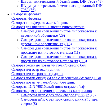
Шуруп универсальный белый цинк DIN 7962
(48)
Шуруп универсальный желтопассированный DIN
7962
(56)
Саморезы фасовка
Саморезы фасовка
Саморез гипс/дерево желтый цинк
Саморез для крепления листов гипсокартона
Саморез для крепления листов гипсокартона к
деревянной обрешетке
(29)
Саморез для крепления листов гипсокартона к
деревянной обрешетке (кг)
(18)
Саморез для крепления листов гипсокартона к
профилям из листового металла
(11)
Саморез для крепления листов гипсокартона к
профилям из листового металла (кг)
(13)
Саморез оконные потай ум.гол.ч/р сверло бел.
Саморез п/ц остр оксид /цинк
Саморез п/ц сверло оксид /цинк
Саморез потай оксид ум гол с насечками 2-х заход ГВЛ
Саморез потай ум.гол.ч/р ост. бел цинк
Саморезы DIN 7981белый цинк острые, п\сф
Саморезы для крепления кровельных материалов
Саморезы ш/гр с рез прок сверло цинк (кг)
(5)
Саморезы ш/гр с рез прок сверло цинк P#5 удл.
сверло
(8)