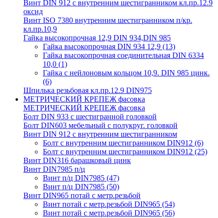
Винт DIN 912 с внутренним шестигранником кл.пр.12.9
оксид
Винт ISO 7380 внутренним шестигранником п/кр.
кл.пр.10,9
Гайка высокопрочная 12,9 DIN 934,DIN 985
Гайка высокопрочная DIN 934 12,9
(13)
Гайка высокопрочная соединительная DIN 6334
10,0
(1)
Гайка с нейлоновым кольцом 10,9. DIN 985 цинк.
(6)
Шпилька резьбовая кл.пр.12.9 DIN975
МЕТРИЧЕСКИЙ КРЕПЕЖ фасовка
МЕТРИЧЕСКИЙ КРЕПЕЖ фасовка
Болт DIN 933 с шестигранной головкой
Болт DIN603 мебельный с полукруг. головкой
Винт DIN 912 с внутренним шестигранником
Болт с внутренним шестигранником DIN912
(6)
Болт с внутренним шестигранником DIN912
(25)
Винт DIN316 барашковый цинк
Винт DIN7985 п/ц
Винт п/ц DIN7985
(47)
Винт п/ц DIN7985
(50)
Винт DIN965 потай с метр.резьбой
Винт потай с метр.резьбой DIN965
(54)
Винт потай с метр.резьбой DIN965
(56)