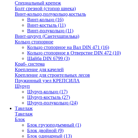
Специальный крепеж
Болт срезной (стопор шнека)
Винт-кольцо,полукольцо,костыль
Винт-кольцо
(16)
Винт-костыль
(11)
Винт-полукольцо
(11)
Винт-шуруп (Сантехшпилька)
Кольцо стопорное
Кольцо cтопорное на Вал DIN 471
(16)
Кольцо стопорное в Отверстие DIN 472
(10)
Шайба DIN 6799
(3)
Краб- система
Крепление для качелей
Крепление для строительных лесов
Пружинный узел КРЕПСИЛА
Шуруп
Шуруп-кольцо
(17)
Шуруп-костыль
(27)
Шуруп-полукольцо
(24)
Такелаж
Такелаж
Блок
Блок грузоподъемный
(1)
Блок двойной
(9)
Блок одинарный
(13)