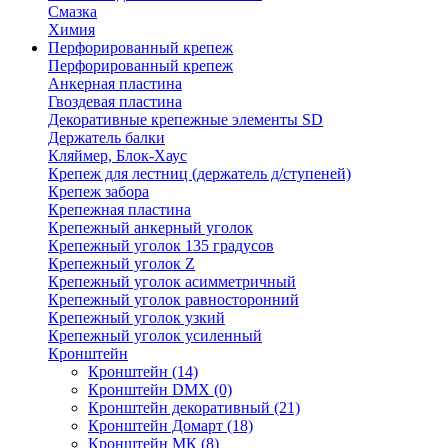
Смазка
Химия
Перфорированный крепеж
Перфорированный крепеж
Анкерная пластина
Гвоздевая пластина
Декоративные крепежные элементы SD
Держатель балки
Кляймер, Блок-Хаус
Крепеж для лестниц (держатель д/ступеней)
Крепеж забора
Крепежная пластина
Крепежный анкерный уголок
Крепежный уголок 135 градусов
Крепежный уголок Z
Крепежный уголок асимметричный
Крепежный уголок равносторонний
Крепежный уголок узкий
Крепежный уголок усиленный
Кронштейн
Кронштейн
(14)
Кронштейн DMX
(0)
Кронштейн декоративный
(21)
Кронштейн Домарт
(18)
Кронштейн МК
(8)