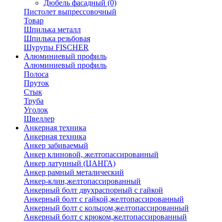
Дюбель фасадный
(0)
Пистолет выпрессовочный
Товар
Шпилька металл
Шпилька резьбовая
Шурупы FISCHER
Алюминиевый профиль
Алюминиевый профиль
Полоса
Пруток
Стык
Труба
Уголок
Швеллер
Анкерная техника
Анкерная техника
Анкер забиваемый
Анкер клиновой, желтопассированный
Анкер латунный (ЦАНГА)
Анкер рамный металический
Анкер-клин,желтопассированный
Анкерный болт двухраспорный с гайкой
Анкерный болт с гайкой,желтопассированный
Анкерный болт с кольцом,желтопассированный
Анкерный болт с крюком,желтопассированный