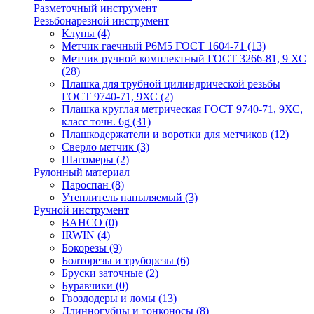
Разметочный инструмент
Резьбонарезной инструмент
Клупы
(4)
Метчик гаечный Р6М5 ГОСТ 1604-71
(13)
Метчик ручной комплектный ГОСТ 3266-81, 9 ХС
(28)
Плашка для трубной цилиндрической резьбы
ГОСТ 9740-71, 9ХС
(2)
Плашка круглая метрическая ГОСТ 9740-71, 9ХС,
класс точн. 6g
(31)
Плашкодержатели и воротки для метчиков
(12)
Сверло метчик
(3)
Шагомеры
(2)
Рулонный материал
Пароспан
(8)
Утеплитель напыляемый
(3)
Ручной инструмент
BAHCO
(0)
IRWIN
(4)
Бокорезы
(9)
Болторезы и труборезы
(6)
Бруски заточные
(2)
Буравчики
(0)
Гвоздодеры и ломы
(13)
Длинногубцы и тонконосы
(8)