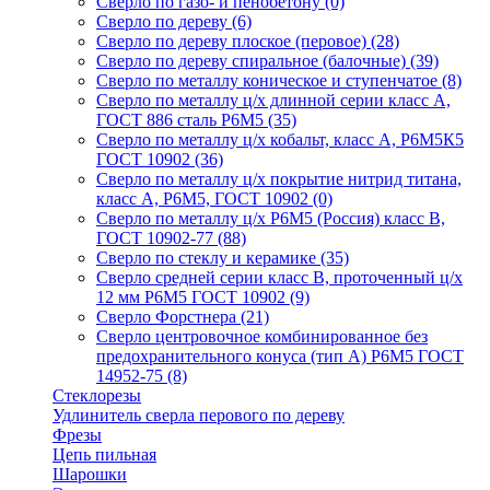
Сверло по газо- и пенобетону
(0)
Сверло по дереву
(6)
Сверло по дереву плоское (перовое)
(28)
Сверло по дереву спиральное (балочные)
(39)
Сверло по металлу коническое и ступенчатое
(8)
Сверло по металлу ц/х длинной серии класс А,
ГОСТ 886 сталь Р6М5
(35)
Сверло по металлу ц/х кобальт, класс А, Р6М5К5
ГОСТ 10902
(36)
Сверло по металлу ц/х покрытие нитрид титана,
класс А, Р6М5, ГОСТ 10902
(0)
Сверло по металлу ц/х Р6М5 (Россия) класс В,
ГОСТ 10902-77
(88)
Сверло по стеклу и керамике
(35)
Сверло средней серии класс В, проточенный ц/х
12 мм Р6М5 ГОСТ 10902
(9)
Сверло Форстнера
(21)
Сверло центровочное комбинированное без
предохранительного конуса (тип А) Р6М5 ГОСТ
14952-75
(8)
Стеклорезы
Удлинитель сверла перового по дереву
Фрезы
Цепь пильная
Шарошки