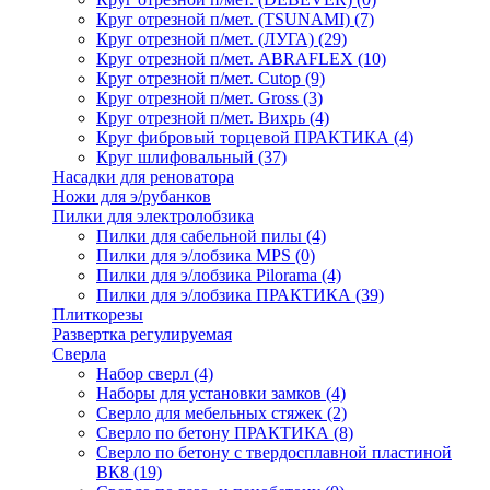
Круг отрезной п/мет. (TSUNAMI)
(7)
Круг отрезной п/мет. (ЛУГА)
(29)
Круг отрезной п/мет. ABRAFLEX
(10)
Круг отрезной п/мет. Cutop
(9)
Круг отрезной п/мет. Gross
(3)
Круг отрезной п/мет. Вихрь
(4)
Круг фибровый торцевой ПРАКТИКА
(4)
Круг шлифовальный
(37)
Насадки для реноватора
Ножи для э/рубанков
Пилки для электролобзика
Пилки для сабельной пилы
(4)
Пилки для э/лобзика MPS
(0)
Пилки для э/лобзика Pilorama
(4)
Пилки для э/лобзика ПРАКТИКА
(39)
Плиткорезы
Развертка регулируемая
Сверла
Набор сверл
(4)
Наборы для установки замков
(4)
Сверло для мебельных стяжек
(2)
Сверло по бетону ПРАКТИКА
(8)
Сверло по бетону с твердосплавной пластиной
ВК8
(19)