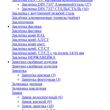
Заклепка DIN 7337 Алюминий/сталь
(27)
Заклепка DIN 7337 СТАЛЬ/СТАЛЬ
(16)
Заклепка с внутренней резьбой сталь
Заклёпки алюминиевые тормоза (набор)
Заклепочник
Заклепка фасовка
Заклепка фасовка
Заклепка комб RAL
Заклепка комб АЛ/СТ
Заклепка комб цвет.
Заклепка комб. СТ/СТ
Заклепка комб. СТ/СТ с ув.полем 14/16 мм
Заклепка НЕРЖАВЕЙКА
Замочно-скобяные изделия
Замочно-скобяные изделия
Завертка
Завертка врезная
(3)
Завертка форточная
(3)
Задвижка дверная
Задвижка накладная
Замки
Замок велосипедный
(6)
Замок врезной
(0)
Замок защелка
(18)