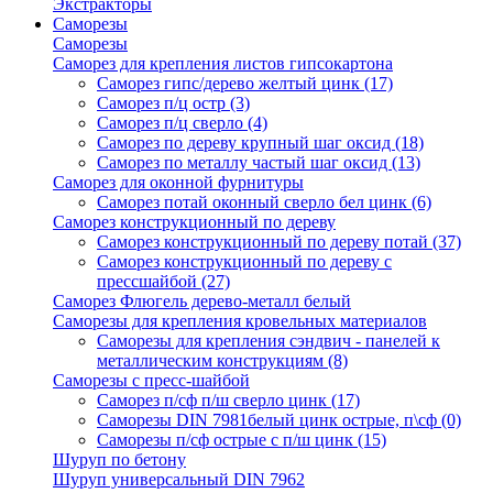
Экстракторы
Саморезы
Саморезы
Саморез для крепления листов гипсокартона
Саморез гипс/дерево желтый цинк
(17)
Саморез п/ц остр
(3)
Саморез п/ц сверло
(4)
Саморез по дереву крупный шаг оксид
(18)
Саморез по металлу частый шаг оксид
(13)
Саморез для оконной фурнитуры
Саморез потай оконный сверло бел цинк
(6)
Саморез конструкционный по дереву
Саморез конструкционный по дереву потай
(37)
Саморез конструкционный по дереву с
прессшайбой
(27)
Саморез Флюгель дерево-металл белый
Саморезы для крепления кровельных материалов
Саморезы для крепления сэндвич - панелей к
металлическим конструкциям
(8)
Саморезы с пресс-шайбой
Саморез п/сф п/ш сверло цинк
(17)
Саморезы DIN 7981белый цинк острые, п\сф
(0)
Саморезы п/сф острые с п/ш цинк
(15)
Шуруп по бетону
Шуруп универсальный DIN 7962