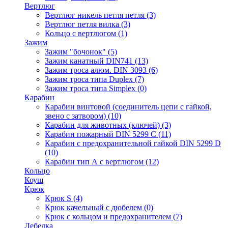
Вертлюг
Вертлюг никель петля петля
(3)
Вертлюг петля вилка
(3)
Кольцо с вертлюгом
(1)
Зажим
Зажим "бочонок"
(5)
Зажим канатный DIN741
(13)
Зажим троса алюм. DIN 3093
(6)
Зажим троса типа Duplex
(7)
Зажим троса типа Simplex
(0)
Карабин
Карабин винтовой (соединитель цепи с гайкой,
звено с затвором)
(10)
Карабин для животных (ключей)
(3)
Карабин пожарный DIN 5299 C
(11)
Карабин с предохранительной гайкой DIN 5299 D
(10)
Карабин тип А с вертлюгом
(12)
Кольцо
Коуш
Крюк
Крюк S
(4)
Крюк качельный с дюбелем
(0)
Крюк с кольцом и предохранителем
(7)
Лебедка