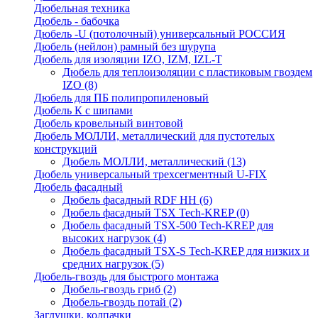
Дюбельная техника
Дюбель - бабочка
Дюбель -U (потолочный) универсальный РОССИЯ
Дюбель (нейлон) рамный без шурупа
Дюбель для изоляции IZO, IZM, IZL-T
Дюбель для теплоизоляции с пластиковым гвоздем
IZO
(8)
Дюбель для ПБ полипропиленовый
Дюбель К с шипами
Дюбель кровельный винтовой
Дюбель МОЛЛИ, металлический для пустотелых
конструкций
Дюбель МОЛЛИ, металлический
(13)
Дюбель универсальный трехсегментный U-FIX
Дюбель фасадный
Дюбель фасадный RDF НН
(6)
Дюбель фасадный TSX Tech-KREP
(0)
Дюбель фасадный TSX-500 Tech-KREP для
высоких нагрузок
(4)
Дюбель фасадный TSX-S Tech-KREP для низких и
средних нагрузок
(5)
Дюбель-гвоздь для быстрого монтажа
Дюбель-гвоздь гриб
(2)
Дюбель-гвоздь потай
(2)
Заглушки, колпачки