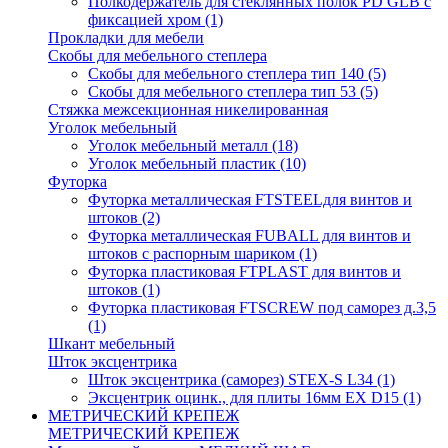
Полкодержатель для стеклянных полок PD GLВ с
фиксацией хром
(1)
Прокладки для мебели
Скобы для мебельного степлера
Скобы для мебельного степлера тип 140
(5)
Скобы для мебельного степлера тип 53
(5)
Стяжка межсекционная никелированная
Уголок мебельный
Уголок мебельный металл
(18)
Уголок мебельный пластик
(10)
Футорка
Футорка металлическая FTSTEELдля винтов и
штоков
(2)
Футорка металлическая FUBALL для винтов и
штоков с распорным шариком
(1)
Футорка пластиковая FTPLAST для винтов и
штоков
(1)
Футорка пластиковая FTSCREW под саморез д.3,5
(1)
Шкант мебельный
Шток эксцентрика
Шток эксцентрика (саморез) STEX-S L34
(1)
Эксцентрик оцинк., для плиты 16мм EX D15
(1)
МЕТРИЧЕСКИЙ КРЕПЕЖ
МЕТРИЧЕСКИЙ КРЕПЕЖ