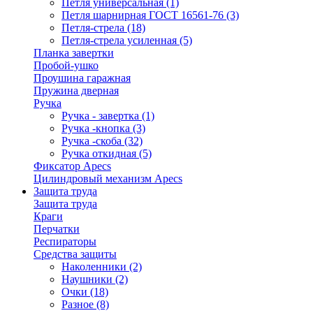
Петля универсальная
(1)
Петля шарнирная ГОСТ 16561-76
(3)
Петля-стрела
(18)
Петля-стрела усиленная
(5)
Планка завертки
Пробой-ушко
Проушина гаражная
Пружина дверная
Ручка
Ручка - завертка
(1)
Ручка -кнопка
(3)
Ручка -скоба
(32)
Ручка откидная
(5)
Фиксатор Apecs
Цилиндровый механизм Apecs
Защита труда
Защита труда
Краги
Перчатки
Респираторы
Средства защиты
Наколенники
(2)
Наушники
(2)
Очки
(18)
Разное
(8)