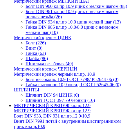
Метрический крепеж МЕЛКИЙ ШАГ
Болт DIN 960 кл.пр 10.9 цинк с мелким шагом
(88)
Болт DIN 961 кл.пр 10.9 цинк с мелким шагом
полная резьба
(26)
Гайка DIN 934 кл.пр 10.0 цинк мелкий шаг
(13)
Гайка DIN 985 кл.пр 10.0/8.0 цинк с нейлоном
мелкий шаг
(10)
Метрический крепеж ЦИНК
Болт
(226)
Винт
(8)
Гайка
(63)
Шайба
(86)
Шпилька резьбовая
(40)
Метрический крепеж ЧЕРНЫЙ
Метрический крепеж черный кл.пр. 10.9
Болт высокопр. 10,9 ГОСТ 7798/ Р52644-06
(0)
Гайка высокопр.10,9 оксид ГОСТ Р52645-06
(0)
ШПЛИНТЫ
Шплинт DIN 94 ЦИНК
(0)
Шплинт ГОСТ 397-79 черный
(16)
МЕТРИЧЕСКИЙ КРЕПЕЖ кл.пр.12.9
МЕТРИЧЕСКИЙ КРЕПЕЖ кл.пр.12.9
Болт DIN 933, DIN 931 кл.пр.12.9/10,9
Винт DIN 7991 потай с внутренним шестигранником
цинк кл.пр.10.9