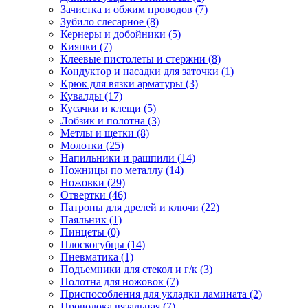
Зачистка и обжим проводов
(7)
Зубило слесарное
(8)
Кернеры и добойники
(5)
Киянки
(7)
Клеевые пистолеты и стержни
(8)
Кондуктор и насадки для заточки
(1)
Крюк для вязки арматуры
(3)
Кувалды
(17)
Кусачки и клещи
(5)
Лобзик и полотна
(3)
Метлы и щетки
(8)
Молотки
(25)
Напильники и рашпили
(14)
Ножницы по металлу
(14)
Ножовки
(29)
Отвертки
(46)
Патроны для дрелей и ключи
(22)
Паяльник
(1)
Пинцеты
(0)
Плоскогубцы
(14)
Пневматика
(1)
Подъемники для стекол и г/к
(3)
Полотна для ножовок
(7)
Приспособления для укладки ламината
(2)
Проволока вязальная
(7)