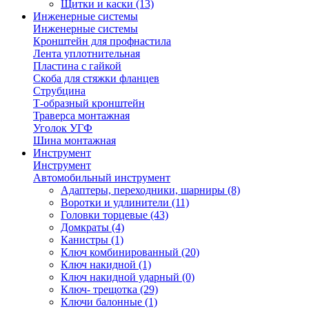
Щитки и каски
(13)
Инженерные системы
Инженерные системы
Кронштейн для профнастила
Лента уплотнительная
Пластина с гайкой
Скоба для стяжки фланцев
Струбцина
Т-образный кронштейн
Траверса монтажная
Уголок УГФ
Шина монтажная
Инструмент
Инструмент
Автомобильный инструмент
Адаптеры, переходники, шарниры
(8)
Воротки и удлинители
(11)
Головки торцевые
(43)
Домкраты
(4)
Канистры
(1)
Ключ комбинированный
(20)
Ключ накидной
(1)
Ключ накидной ударный
(0)
Ключ- трещотка
(29)
Ключи балонные
(1)