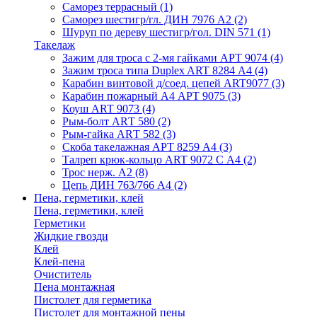
Саморез террасный
(1)
Саморез шестигр/гл. ДИН 7976 А2
(2)
Шуруп по дереву шестигр/гол. DIN 571
(1)
Такелаж
Зажим для троса с 2-мя гайками АРТ 9074
(4)
Зажим троса типа Duplex ART 8284 А4
(4)
Карабин винтовой д/соед. цепей ART9077
(3)
Карабин пожарный А4 АРТ 9075
(3)
Коуш ART 9073
(4)
Рым-болт АRТ 580
(2)
Рым-гайка АRТ 582
(3)
Скоба такелажная АРТ 8259 А4
(3)
Талреп крюк-кольцо ART 9072 С A4
(2)
Трос нерж. А2
(8)
Цепь ДИН 763/766 А4
(2)
Пена, герметики, клей
Пена, герметики, клей
Герметики
Жидкие гвозди
Клей
Клей-пена
Очиститель
Пена монтажная
Пистолет для герметика
Пистолет для монтажной пены