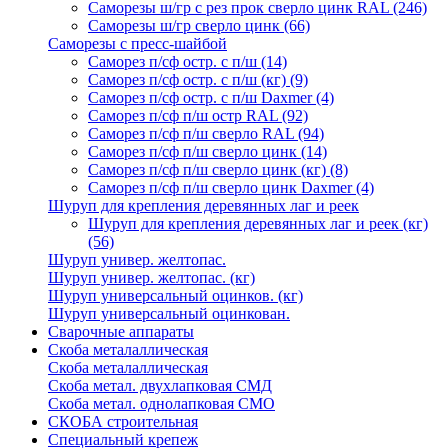
Саморезы ш/гр с рез прок сверло цинк RAL
(246)
Саморезы ш/гр сверло цинк
(66)
Саморезы с пресс-шайбой
Саморез п/сф остр. с п/ш
(14)
Саморез п/сф остр. с п/ш (кг)
(9)
Саморез п/сф остр. с п/ш Daxmer
(4)
Саморез п/сф п/ш остр RAL
(92)
Саморез п/сф п/ш сверло RAL
(94)
Саморез п/сф п/ш сверло цинк
(14)
Саморез п/сф п/ш сверло цинк (кг)
(8)
Саморез п/сф п/ш сверло цинк Daxmer
(4)
Шуруп для крепления деревянных лаг и реек
Шуруп для крепления деревянных лаг и реек (кг)
(56)
Шуруп универ. желтопас.
Шуруп универ. желтопас. (кг)
Шуруп универсальный оцинков. (кг)
Шуруп универсальный оцинкован.
Сварочные аппараты
Скоба металаллическая
Скоба металаллическая
Скоба метал. двухлапковая СМД
Скоба метал. однолапковая СМО
СКОБА строительная
Специальный крепеж