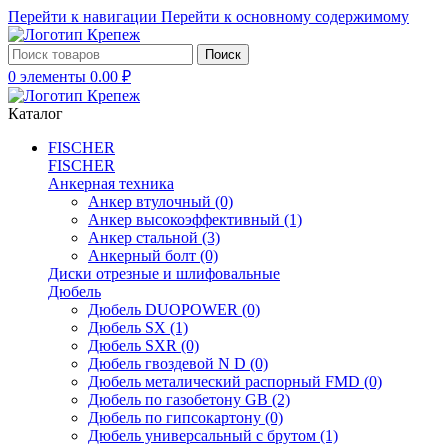
Перейти к навигации
Перейти к основному содержимому
Поиск
0
элементы
0.00
₽
Каталог
FISCHER
FISCHER
Анкерная техника
Анкер втулочный
(0)
Анкер высокоэффективный
(1)
Анкер стальной
(3)
Анкерный болт
(0)
Диски отрезные и шлифовальные
Дюбель
Дюбель DUOPOWER
(0)
Дюбель SX
(1)
Дюбель SXR
(0)
Дюбель гвоздевой N D
(0)
Дюбель металический распорный FMD
(0)
Дюбель по газобетону GB
(2)
Дюбель по гипсокартону
(0)
Дюбель универсальный с брутом
(1)