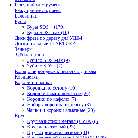
Режущий инструмент
Режущий инструмент
Балеринки
Буры
Буры SDS +
(179)
Буры SDS- max
(16)
Диск фреза по дереву для УШМ
Диски пильные ПРАКТИКА
Зенкеры
Зубила и пики
Зубило SDS Max
(9)
Зубило SDS+
(7)
Кольцо переходное к пильным дискам
Кордщетки
Коронки и чашки
Коронка по бетону
(10)
Коронки биметалические
(26)
Коронки по кафелю
(7)
Наборы коронок по дереву
(3)
Чашки и коронки алмазные
(20)
Круг
Круг зачистной металл (ЛУГА)
(5)
Круг лепестковый
(33)
Круг отрезной алмазный
(31)
Круг отрезной п/мет. (DEBEVER)
(0)