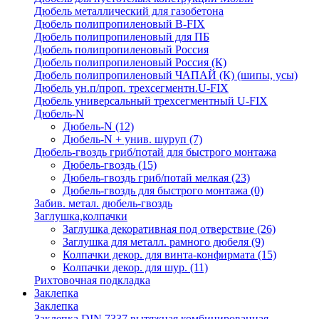
Дюбель металлический для газобетона
Дюбель полипропиленовый В-FIX
Дюбель полипропиленовый для ПБ
Дюбель полипропиленовый Россия
Дюбель полипропиленовый Россия (К)
Дюбель полипропиленовый ЧАПАЙ (К) (шипы, усы)
Дюбель ун.п/проп. трехсегментн.U-FIX
Дюбель универсальный трехсегментный U-FIX
Дюбель-N
Дюбель-N
(12)
Дюбель-N + унив. шуруп
(7)
Дюбель-гвоздь гриб/потай для быстрого монтажа
Дюбель-гвоздь
(15)
Дюбель-гвоздь гриб/потай мелкая
(23)
Дюбель-гвоздь для быстрого монтажа
(0)
Забив. метал. дюбель-гвоздь
Заглушка,колпачки
Заглушка декоративная под отверствие
(26)
Заглушка для металл. рамного дюбеля
(9)
Колпачки декор. для винта-конфирмата
(15)
Колпачки декор. для шур.
(11)
Рихтовочная подкладка
Заклепка
Заклепка
Заклепка DIN 7337 вытяжная комбинированная