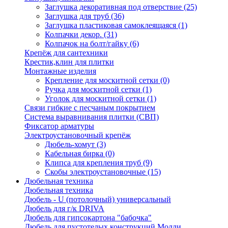
Заглушка декоративная под отверствие
(25)
Заглушка для труб
(36)
Заглушка пластиковая самоклеящаяся
(1)
Колпачки декор.
(31)
Колпачок на болт/гайку
(6)
Крепёж для сантехники
Крестик,клин для плитки
Монтажные изделия
Крепление для москитной сетки
(0)
Ручка для москитной сетки
(1)
Уголок для москитной сетки
(1)
Связи гибкие с песчаным покрытием
Система выравнивания плитки (СВП)
Фиксатор арматуры
Электроустановочный крепёж
Дюбель-хомут
(3)
Кабельная бирка
(0)
Клипса для крепления труб
(9)
Скобы электроустановочные
(15)
Дюбельная техника
Дюбельная техника
Дюбель - U (потолочный) универсальный
Дюбель для г/к DRIVA
Дюбель для гипсокартона "бабочка"
Дюбель для пустотелых конструкций Молли