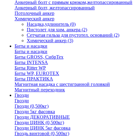
Анкерный болт с прямым крюком,желтопассированный
Анкерный болт, желтопассированный
Потолочный анкер
Химический анкер
Насадка,удлинитель
(0)
Пистолет для хим. анкера
(2)
Сетчатая гильза для пустотел. оснований
(2)
Химический анкер
(3)
Биты и насадки
Биты и насадки
Биты GROSS, СибрТех
Биты INTENSA
Биты Ritter WP
Биты WP, EUROTEX
Биты ПРАКТИКА
Магнитная насадка с шестигранной головкой
Магнитный переходник
Гвозди
Гвозди
Гвозди (0,500кг)
Гвозди 5кг фасовка
Гвозди ДЕКОРАТИВНЫЕ
Гвозди ЦИНК (0,500кг)
Гвозди ЦИНК 5кг фасовка
Гвоздь винтовой (0,500кг)