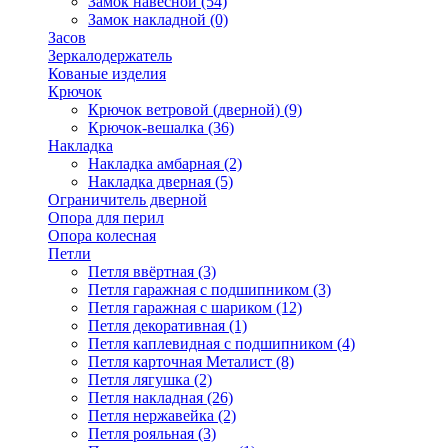
Замок навесной
(54)
Замок накладной
(0)
Засов
Зеркалодержатель
Кованые изделия
Крючок
Крючок ветровой (дверной)
(9)
Крючок-вешалка
(36)
Накладка
Накладка амбарная
(2)
Накладка дверная
(5)
Ограничитель дверной
Опора для перил
Опора колесная
Петли
Петля ввёртная
(3)
Петля гаражная с подшипником
(3)
Петля гаражная с шариком
(12)
Петля декоративная
(1)
Петля каплевидная с подшипником
(4)
Петля карточная Металист
(8)
Петля лягушка
(2)
Петля накладная
(26)
Петля нержавейка
(2)
Петля рояльная
(3)