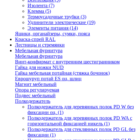
Изолента
(7)
Клемма
(5)
Термоусадочные трубки
(3)
Удлинители электрические
(19)
Элементы питания
(14)
Ящики, органайзеры, сумки, пояса
Краска-спрей RAL
Лестницы и стремянки
Мебельная фурнитура
Мебельная фурнитура
Винт-конфирмат с внутренним шестигранником
Гайка для ножки NUD
Гайка мебельная потайная (стяжка бочонок)
Еврошуруп потай ES оц. шлиц
Магнит мебельный
Опора регулируемая
Подвес мебельный
Полкодержатель
Полкодержатель для деревянных полок PD W без
фиксации оц.
(1)
Полкодержатель для деревянных полок PD WA с
горизонтальной фиксацией никель
(1)
Полкодержатель для стеклянных полок PD GL без
фиксации
(1)