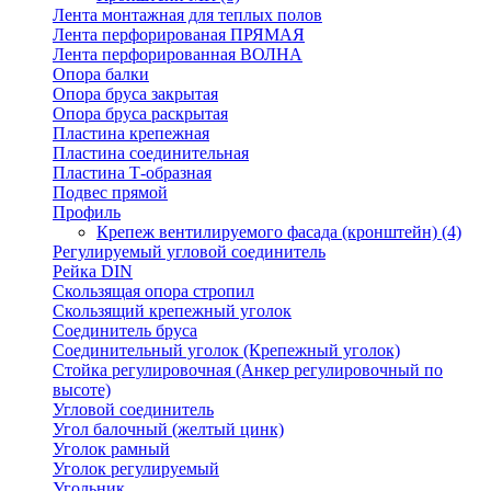
Лента монтажная для теплых полов
Лента перфорированая ПРЯМАЯ
Лента перфорированная ВОЛНА
Опора балки
Опора бруса закрытая
Опора бруса раскрытая
Пластина крепежная
Пластина соединительная
Пластина Т-образная
Подвес прямой
Профиль
Крепеж вентилируемого фасада (кронштейн)
(4)
Регулируемый угловой соединитель
Рейка DIN
Скользящая опора стропил
Скользящий крепежный уголок
Соединитель бруса
Соединительный уголок (Крепежный уголок)
Стойка регулировочная (Анкер регулировочный по
высоте)
Угловой соединитель
Угол балочный (желтый цинк)
Уголок рамный
Уголок регулируемый
Угольник