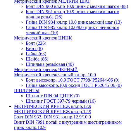
Метрический крепеж МЕЛКИЙ ШАГ
Болт DIN 960 кл.пр 10.9 цинк с мелким шагом
(88)
Болт DIN 961 кл.пр 10.9 цинк с мелким шагом
полная резьба
(26)
Гайка DIN 934 кл.пр 10.0 цинк мелкий шаг
(13)
Гайка DIN 985 кл.пр 10.0/8.0 цинк с нейлоном
мелкий шаг
(10)
Метрический крепеж ЦИНК
Болт
(226)
Винт
(8)
Гайка
(63)
Шайба
(86)
Шпилька резьбовая
(40)
Метрический крепеж ЧЕРНЫЙ
Метрический крепеж черный кл.пр. 10.9
Болт высокопр. 10,9 ГОСТ 7798/ Р52644-06
(0)
Гайка высокопр.10,9 оксид ГОСТ Р52645-06
(0)
ШПЛИНТЫ
Шплинт DIN 94 ЦИНК
(0)
Шплинт ГОСТ 397-79 черный
(16)
МЕТРИЧЕСКИЙ КРЕПЕЖ кл.пр.12.9
МЕТРИЧЕСКИЙ КРЕПЕЖ кл.пр.12.9
Болт DIN 933, DIN 931 кл.пр.12.9/10,9
Винт DIN 7991 потай с внутренним шестигранником
цинк кл.пр.10.9