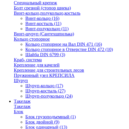
Специальный крепеж
Болт срезной (стопор шнека)
Винт-кольцо,полукольцо,костыль
Винт-кольцо
(16)
Винт-костыль
(11)
Винт-полукольцо
(11)
Винт-шуруп (Сантехшпилька)
Кольцо стопорное
Кольцо cтопорное на Вал DIN 471
(16)
Кольцо стопорное в Отверстие DIN 472
(10)
Шайба DIN 6799
(3)
Краб- система
Крепление для качелей
Крепление для строительных лесов
Пружинный узел КРЕПСИЛА
Шуруп
Шуруп-кольцо
(17)
Шуруп-костыль
(27)
Шуруп-полукольцо
(24)
Такелаж
Такелаж
Блок
Блок грузоподъемный
(1)
Блок двойной
(9)
Блок одинарный
(13)