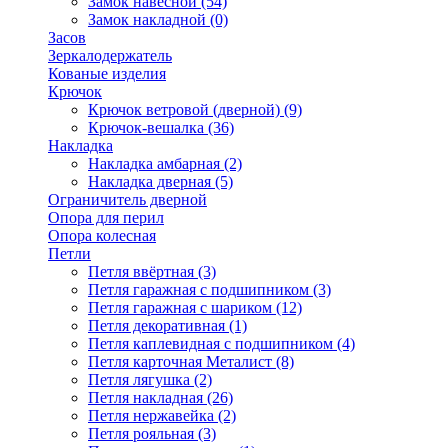
Замок навесной
(54)
Замок накладной
(0)
Засов
Зеркалодержатель
Кованые изделия
Крючок
Крючок ветровой (дверной)
(9)
Крючок-вешалка
(36)
Накладка
Накладка амбарная
(2)
Накладка дверная
(5)
Ограничитель дверной
Опора для перил
Опора колесная
Петли
Петля ввёртная
(3)
Петля гаражная с подшипником
(3)
Петля гаражная с шариком
(12)
Петля декоративная
(1)
Петля каплевидная с подшипником
(4)
Петля карточная Металист
(8)
Петля лягушка
(2)
Петля накладная
(26)
Петля нержавейка
(2)
Петля рояльная
(3)