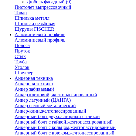
Дюбель фасадный
(0)
Пистолет выпрессовочный
Товар
Шпилька металл
Шпилька резьбовая
Шурупы FISCHER
Алюминиевый профиль
Алюминиевый профиль
Полоса
Пруток
Стык
Труба
Уголок
Швеллер
Анкерная техника
Анкерная техника
Анкер забиваемый
Анкер клиновой, желтопассированный
Анкер латунный (ЦАНГА)
Анкер рамный металический
Анкер-клин,желтопассированный
Анкерный болт двухраспорный с гайкой
Анкерный болт с гайкой,желтопассированный
Анкерный болт с кольцом,желтопассированный
Анкерный болт с крюком,желтопассированный