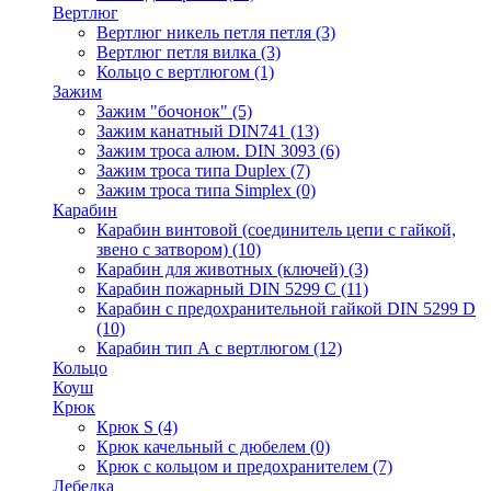
Вертлюг
Вертлюг никель петля петля
(3)
Вертлюг петля вилка
(3)
Кольцо с вертлюгом
(1)
Зажим
Зажим "бочонок"
(5)
Зажим канатный DIN741
(13)
Зажим троса алюм. DIN 3093
(6)
Зажим троса типа Duplex
(7)
Зажим троса типа Simplex
(0)
Карабин
Карабин винтовой (соединитель цепи с гайкой,
звено с затвором)
(10)
Карабин для животных (ключей)
(3)
Карабин пожарный DIN 5299 C
(11)
Карабин с предохранительной гайкой DIN 5299 D
(10)
Карабин тип А с вертлюгом
(12)
Кольцо
Коуш
Крюк
Крюк S
(4)
Крюк качельный с дюбелем
(0)
Крюк с кольцом и предохранителем
(7)
Лебедка