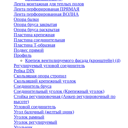
Лента монтажная для теплых полов
Лента перфорированая ПРЯМАЯ
Лента перфорированная ВОЛНА
Опора балки
Опора бруса закрытая
Опора бруса раскрытая
Пластина крепежная
Пластина соединительная
Пластина Т-образная
Подвес прямой
Профиль
Крепеж вентилируемого фасада (кронштейн)
(4)
Регулируемый угловой соединитель
Рейка DIN
Скользящая опора стропил
Скользящий крепежный уголок
Соединитель бруса
Соединительный уголок (Крепежный уголок)
Стойка регулировочная (Анкер регулировочный по
высоте)
Угловой соединитель
Угол балочный (желтый цинк)
Уголок рамный
Уголок регулируемый
Угольник