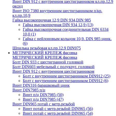
Винт DIN 912 с внутренним шестигранником кл.пр.12.9
оксид
Винт ISO 7380 внутренним шестигранником п/кр.
кл.пр.10,9
Гайка высокопрочная 12,9 DIN 934,DIN 985
Гайка высокопрочная DIN 934 12,9
(13)
Гайка высокопрочная соединительная DIN 6334
10,0
(1)
Гайка с нейлоновым кольцом 10,9. DIN 985 цинк.
(6)
Шпилька резьбовая кл.пр.12.9 DIN975
МЕТРИЧЕСКИЙ КРЕПЕЖ фасовка
МЕТРИЧЕСКИЙ КРЕПЕЖ фасовка
Болт DIN 933 с шестигранной головкой
Болт DIN603 мебельный с полукруг. головкой
Винт DIN 912 с внутренним шестигранником
Болт с внутренним шестигранником DIN912
(25)
Болт с внутренним шестигранником DIN912
(6)
Винт DIN316 барашковый цинк
Винт DIN7985 п/ц
Винт п/ц DIN7985
(50)
Винт п/ц DIN7985
(47)
Винт DIN965 потай с метр.резьбой
Винт потай с метр.резьбой DIN965
(56)
Винт потай с метр.резьбой DIN965
(54)