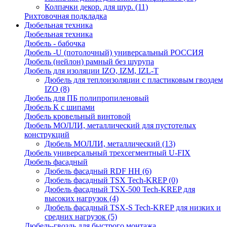
Колпачки декор. для шур.
(11)
Рихтовочная подкладка
Дюбельная техника
Дюбельная техника
Дюбель - бабочка
Дюбель -U (потолочный) универсальный РОССИЯ
Дюбель (нейлон) рамный без шурупа
Дюбель для изоляции IZO, IZM, IZL-T
Дюбель для теплоизоляции с пластиковым гвоздем
IZO
(8)
Дюбель для ПБ полипропиленовый
Дюбель К с шипами
Дюбель кровельный винтовой
Дюбель МОЛЛИ, металлический для пустотелых
конструкций
Дюбель МОЛЛИ, металлический
(13)
Дюбель универсальный трехсегментный U-FIX
Дюбель фасадный
Дюбель фасадный RDF НН
(6)
Дюбель фасадный TSX Tech-KREP
(0)
Дюбель фасадный TSX-500 Tech-KREP для
высоких нагрузок
(4)
Дюбель фасадный TSX-S Tech-KREP для низких и
средних нагрузок
(5)
Дюбель-гвоздь для быстрого монтажа