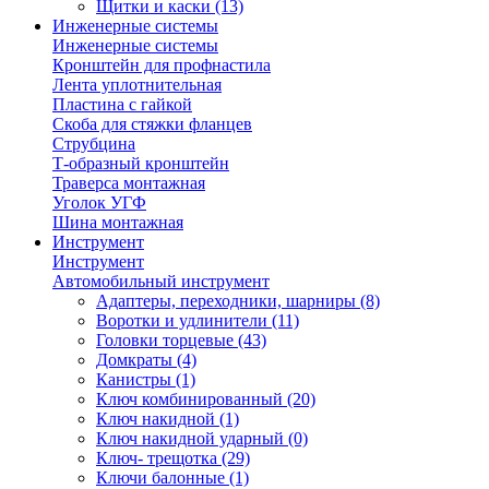
Щитки и каски
(13)
Инженерные системы
Инженерные системы
Кронштейн для профнастила
Лента уплотнительная
Пластина с гайкой
Скоба для стяжки фланцев
Струбцина
Т-образный кронштейн
Траверса монтажная
Уголок УГФ
Шина монтажная
Инструмент
Инструмент
Автомобильный инструмент
Адаптеры, переходники, шарниры
(8)
Воротки и удлинители
(11)
Головки торцевые
(43)
Домкраты
(4)
Канистры
(1)
Ключ комбинированный
(20)
Ключ накидной
(1)
Ключ накидной ударный
(0)
Ключ- трещотка
(29)
Ключи балонные
(1)