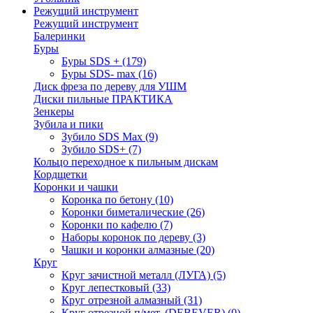
Режущий инструмент
Режущий инструмент
Балеринки
Буры
Буры SDS +
(179)
Буры SDS- max
(16)
Диск фреза по дереву для УШМ
Диски пильные ПРАКТИКА
Зенкеры
Зубила и пики
Зубило SDS Max
(9)
Зубило SDS+
(7)
Кольцо переходное к пильным дискам
Кордщетки
Коронки и чашки
Коронка по бетону
(10)
Коронки биметалические
(26)
Коронки по кафелю
(7)
Наборы коронок по дереву
(3)
Чашки и коронки алмазные
(20)
Круг
Круг зачистной металл (ЛУГА)
(5)
Круг лепестковый
(33)
Круг отрезной алмазный
(31)
Круг отрезной п/мет. (DEBEVER)
(0)