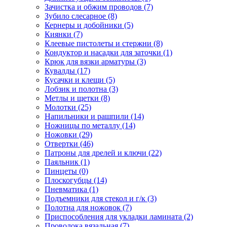
Зачистка и обжим проводов
(7)
Зубило слесарное
(8)
Кернеры и добойники
(5)
Киянки
(7)
Клеевые пистолеты и стержни
(8)
Кондуктор и насадки для заточки
(1)
Крюк для вязки арматуры
(3)
Кувалды
(17)
Кусачки и клещи
(5)
Лобзик и полотна
(3)
Метлы и щетки
(8)
Молотки
(25)
Напильники и рашпили
(14)
Ножницы по металлу
(14)
Ножовки
(29)
Отвертки
(46)
Патроны для дрелей и ключи
(22)
Паяльник
(1)
Пинцеты
(0)
Плоскогубцы
(14)
Пневматика
(1)
Подъемники для стекол и г/к
(3)
Полотна для ножовок
(7)
Приспособления для укладки ламината
(2)
Проволока вязальная
(7)