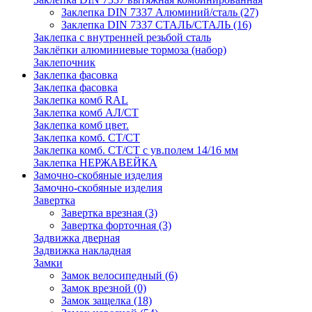
Заклепка DIN 7337 Алюминий/сталь
(27)
Заклепка DIN 7337 СТАЛЬ/СТАЛЬ
(16)
Заклепка с внутренней резьбой сталь
Заклёпки алюминиевые тормоза (набор)
Заклепочник
Заклепка фасовка
Заклепка фасовка
Заклепка комб RAL
Заклепка комб АЛ/СТ
Заклепка комб цвет.
Заклепка комб. СТ/СТ
Заклепка комб. СТ/СТ с ув.полем 14/16 мм
Заклепка НЕРЖАВЕЙКА
Замочно-скобяные изделия
Замочно-скобяные изделия
Завертка
Завертка врезная
(3)
Завертка форточная
(3)
Задвижка дверная
Задвижка накладная
Замки
Замок велосипедный
(6)
Замок врезной
(0)
Замок защелка
(18)