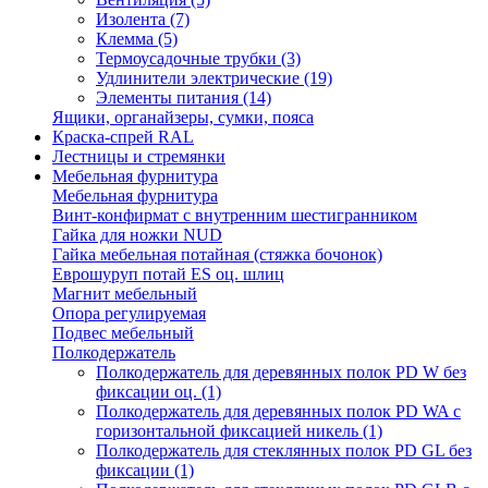
Изолента
(7)
Клемма
(5)
Термоусадочные трубки
(3)
Удлинители электрические
(19)
Элементы питания
(14)
Ящики, органайзеры, сумки, пояса
Краска-спрей RAL
Лестницы и стремянки
Мебельная фурнитура
Мебельная фурнитура
Винт-конфирмат с внутренним шестигранником
Гайка для ножки NUD
Гайка мебельная потайная (стяжка бочонок)
Еврошуруп потай ES оц. шлиц
Магнит мебельный
Опора регулируемая
Подвес мебельный
Полкодержатель
Полкодержатель для деревянных полок PD W без
фиксации оц.
(1)
Полкодержатель для деревянных полок PD WA с
горизонтальной фиксацией никель
(1)
Полкодержатель для стеклянных полок PD GL без
фиксации
(1)