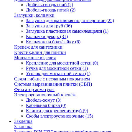
Дюбель-гвоздь гриб
(2)
Дюбель-гвоздь потай
(2)
Заглушки, колпачки
Заглушка декоративная под отверствие
(25)
Заглушка для труб
(36)
Заглушка пластиковая самоклеящаяся
(1)
Колпачки декор.
(31)
Колпачок на болт/гайку
(6)
Крепёж для сантехники
Крестик,клин для плитки
Монтажные изделия
Крепление для москитной сетки
(0)
Ручка для москитной сетки
(1)
Уголок для москитной сетки
(1)
Связи гибкие с песчаным покрытием
Система выравнивания плитки (СВП)
Фиксатор арматуры
Электроустановочный крепёж
Дюбель-хомут
(3)
Кабельная бирка
(0)
Клипса для крепления труб
(9)
Скобы электроустановочные
(15)
Заклепка
Заклепка
Заклепка DIN 7337 вытяжная комбинированная