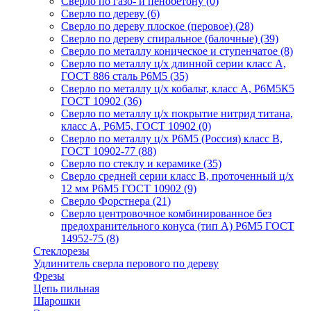
Сверло по газо- и пенобетону
(0)
Сверло по дереву
(6)
Сверло по дереву плоское (перовое)
(28)
Сверло по дереву спиральное (балочные)
(39)
Сверло по металлу коническое и ступенчатое
(8)
Сверло по металлу ц/х длинной серии класс А,
ГОСТ 886 сталь Р6М5
(35)
Сверло по металлу ц/х кобальт, класс А, Р6М5К5
ГОСТ 10902
(36)
Сверло по металлу ц/х покрытие нитрид титана,
класс А, Р6М5, ГОСТ 10902
(0)
Сверло по металлу ц/х Р6М5 (Россия) класс В,
ГОСТ 10902-77
(88)
Сверло по стеклу и керамике
(35)
Сверло средней серии класс В, проточенный ц/х
12 мм Р6М5 ГОСТ 10902
(9)
Сверло Форстнера
(21)
Сверло центровочное комбинированное без
предохранительного конуса (тип А) Р6М5 ГОСТ
14952-75
(8)
Стеклорезы
Удлинитель сверла перового по дереву
Фрезы
Цепь пильная
Шарошки