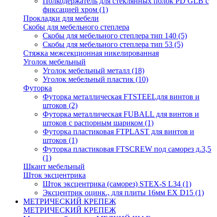
Полкодержатель для стеклянных полок PD GLВ с
фиксацией хром
(1)
Прокладки для мебели
Скобы для мебельного степлера
Скобы для мебельного степлера тип 140
(5)
Скобы для мебельного степлера тип 53
(5)
Стяжка межсекционная никелированная
Уголок мебельный
Уголок мебельный металл
(18)
Уголок мебельный пластик
(10)
Футорка
Футорка металлическая FTSTEELдля винтов и
штоков
(2)
Футорка металлическая FUBALL для винтов и
штоков с распорным шариком
(1)
Футорка пластиковая FTPLAST для винтов и
штоков
(1)
Футорка пластиковая FTSCREW под саморез д.3,5
(1)
Шкант мебельный
Шток эксцентрика
Шток эксцентрика (саморез) STEX-S L34
(1)
Эксцентрик оцинк., для плиты 16мм EX D15
(1)
МЕТРИЧЕСКИЙ КРЕПЕЖ
МЕТРИЧЕСКИЙ КРЕПЕЖ