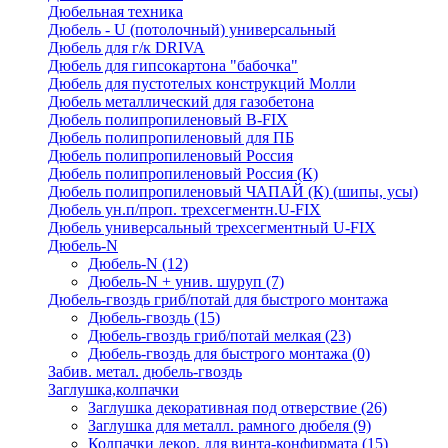
Дюбельная техника
Дюбель - U (потолочный) универсальный
Дюбель для г/к DRIVA
Дюбель для гипсокартона "бабочка"
Дюбель для пустотелых конструкций Молли
Дюбель металлический для газобетона
Дюбель полипропиленовый В-FIX
Дюбель полипропиленовый для ПБ
Дюбель полипропиленовый Россия
Дюбель полипропиленовый Россия (К)
Дюбель полипропиленовый ЧАПАЙ (К) (шипы, усы)
Дюбель ун.п/проп. трехсегментн.U-FIX
Дюбель универсальный трехсегментный U-FIX
Дюбель-N
Дюбель-N
(12)
Дюбель-N + унив. шуруп
(7)
Дюбель-гвоздь гриб/потай для быстрого монтажа
Дюбель-гвоздь
(15)
Дюбель-гвоздь гриб/потай мелкая
(23)
Дюбель-гвоздь для быстрого монтажа
(0)
Забив. метал. дюбель-гвоздь
Заглушка,колпачки
Заглушка декоративная под отверствие
(26)
Заглушка для металл. рамного дюбеля
(9)
Колпачки декор. для винта-конфирмата
(15)