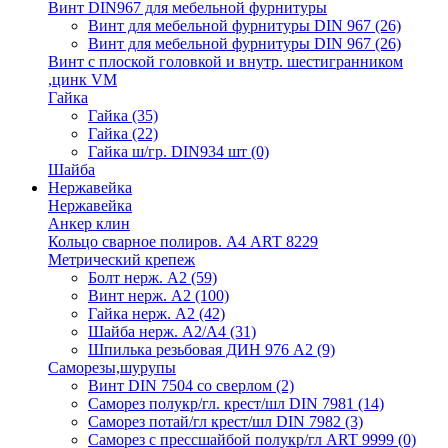
Винт DIN967 для мебельной фурнитуры
Винт для мебельной фурнитуры DIN 967
(26)
Винт для мебельной фурнитуры DIN 967
(26)
Винт с плоской головкой и внутр. шестигранником
,цинк VM
Гайка
Гайка
(35)
Гайка
(22)
Гайка ш/гр. DIN934 шт
(0)
Шайба
Нержавейка
Нержавейка
Анкер клин
Кольцо сварное полиров. А4 ART 8229
Метрический крепеж
Болт нерж. А2
(59)
Винт нерж. А2
(100)
Гайка нерж. А2
(42)
Шайба нерж. А2/А4
(31)
Шпилька резьбовая ДИН 976 А2
(9)
Саморезы,шурупы
Винт DIN 7504 со сверлом
(2)
Саморез полукр/гл. крест/шл DIN 7981
(14)
Саморез потай/гл крест/шл DIN 7982
(3)
Саморез с прессшайбой полукр/гл ART 9999
(0)