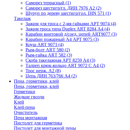
Саморез террасный
(1)
Саморез шестигр/гл. ДИН 7976 А2
(2)
Шуруп по дереву шестигр/гол. DIN 571
(1)
Такелаж
Зажим для троса с 2-мя гайками АРТ 9074
(4)
Зажим троса типа Duplex ART 8284 А4
(4)
Карабин винтовой д/соед. цепей ART9077
(3)
Карабин пожарный А4 АРТ 9075
(3)
Коуш ART 9073
(4)
Рым-болт АRТ 580
(2)
Рым-гайка АRТ 582
(3)
Скоба такелажная АРТ 8259 А4
(3)
Талреп крюк-кольцо ART 9072 С A4
(2)
Трос нерж. А2
(8)
Цепь ДИН 763/766 А4
(2)
Пена, герметики, клей
Пена, герметики, клей
Герметики
Жидкие гвозди
Клей
Клей-пена
Очиститель
Пена монтажная
Пистолет для герметика
Пистолет для монтажной пены