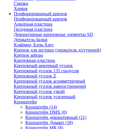
Смазка
Химия
Перфорированный крепеж
Перфорированный крепеж
Анкерная пластина
Гвоздевая пластина
Декоративные крепежные элементы SD
Держатель балки
Кляймер, Блок-Хаус
Крепеж для лестниц (держатель д/ступеней)
Крепеж забора
Крепежная пластина
Крепежный анкерный уголок
Крепежный уголок 135 градусов
Крепежный уголок Z
Крепежный уголок асимметричный
Крепежный уголок равносторонний
Крепежный уголок узкий
Крепежный уголок усиленный
Кронштейн
Кронштейн
(14)
Кронштейн DMX
(0)
Кронштейн декоративный
(21)
Кронштейн Домарт
(18)
Кронштейн МК
(8)