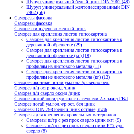
Шуруп универсальный белый цинк DIN 7962
(48)
Шуруп универсальный желтопассированный DIN
7962
(56)
Саморезы фасовка
Саморезы фасовка
Саморез гипс/дерево желтый цинк
Саморез для крепления листов гипсокартона
Саморез для крепления листов гипсокартона к
деревянной обрешетке
(29)
Саморез для крепления листов гипсокартона к
деревянной обрешетке (кг)
(18)
Саморез для крепления листов гипсокартона к
профилям из листового металла
(11)
Саморез для крепления листов гипсокартона к
профилям из листового металла (кг)
(13)
Саморез оконные потай ум.гол.ч/р сверло бел.
Саморез п/ц остр оксид /цинк
Саморез п/ц сверло оксид /цинк
Саморез потай оксид ум гол с насечками 2-х заход ГВЛ
Саморез потай ум.гол.ч/р ост. бел цинк
Саморезы DIN 7981белый цинк острые, п\сф
Саморезы для крепления кровельных материалов
Саморезы ш/гр с рез прок сверло цинк (кг)
(5)
Саморезы ш/гр с рез прок сверло цинк P#5 удл.
сверло
(8)