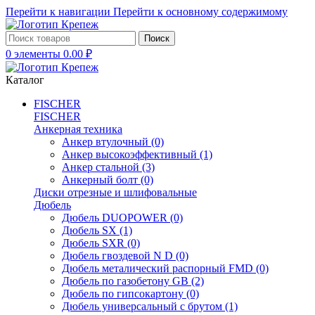
Перейти к навигации
Перейти к основному содержимому
Поиск
0
элементы
0.00
₽
Каталог
FISCHER
FISCHER
Анкерная техника
Анкер втулочный
(0)
Анкер высокоэффективный
(1)
Анкер стальной
(3)
Анкерный болт
(0)
Диски отрезные и шлифовальные
Дюбель
Дюбель DUOPOWER
(0)
Дюбель SX
(1)
Дюбель SXR
(0)
Дюбель гвоздевой N D
(0)
Дюбель металический распорный FMD
(0)
Дюбель по газобетону GB
(2)
Дюбель по гипсокартону
(0)
Дюбель универсальный с брутом
(1)