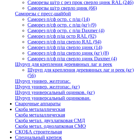
Саморезы ш/гр с рез прок сверло цинк RAL
(246)
Саморезы ш/гр сверло цинк
(66)
Саморезы с пресс-шайбой
Саморез п/сф остр. с п/ш
(14)
Саморез п/сф остр. с п/ш (кг)
(9)
Саморез п/сф остр. с п/ш Daxmer
(4)
Саморез п/сф п/ш остр RAL
(92)
Саморез п/сф п/ш сверло RAL
(94)
Саморез п/сф п/ш сверло цинк
(14)
Саморез п/сф п/ш сверло цинк (кг)
(8)
Саморез п/сф п/ш сверло цинк Daxmer
(4)
Шуруп для крепления деревянных лаг и реек
Шуруп для крепления деревянных лаг и реек (кг)
(56)
Шуруп универ. желтопас.
Шуруп универ. желтопас. (кг)
Шуруп универсальный оцинков. (кг)
Шуруп универсальный оцинкован.
Сварочные аппараты
Скоба металаллическая
Скоба металаллическая
Скоба метал. двухлапковая СМД
Скоба метал. однолапковая СМО
СКОБА строительная
Специальный крепеж