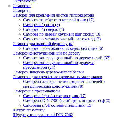
Экстракторы
Саморезы
Саморезы
Саморез для крепления листов гипсокартона
Саморез гипс/дерево желтый цинк
(17)
Саморез п/ц остр
(3)
Саморез п/ц сверло
(4)
Саморез по дереву крупный шаг оксид
(18)
Саморез по металлу частый шаг оксид
(13)
Саморез для оконной фурнитуры
Саморез потай оконный сверло бел цинк
(6)
Саморез конструкционный по дереву
Саморез конструкционный по дереву потай
(37)
Саморез конструкционный по дереву с
прессшайбой
(27)
Саморез Флюгель дерево-металл белый
Саморезы для крепления кровельных материалов
Саморезы для крепления сэндвич - панелей к
металлическим конструкциям
(8)
Саморезы с пресс-шайбой
Саморез п/сф п/ш сверло цинк
(17)
Саморезы DIN 7981белый цинк острые, п\сф
(0)
Саморезы п/сф острые с п/ш цинк
(15)
Шуруп по бетону
Шуруп универсальный DIN 7962