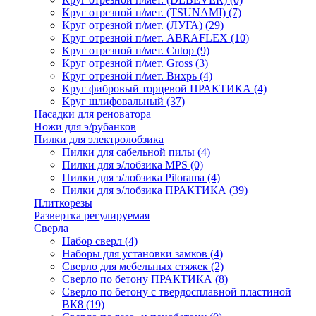
Круг отрезной п/мет. (TSUNAMI)
(7)
Круг отрезной п/мет. (ЛУГА)
(29)
Круг отрезной п/мет. ABRAFLEX
(10)
Круг отрезной п/мет. Cutop
(9)
Круг отрезной п/мет. Gross
(3)
Круг отрезной п/мет. Вихрь
(4)
Круг фибровый торцевой ПРАКТИКА
(4)
Круг шлифовальный
(37)
Насадки для реноватора
Ножи для э/рубанков
Пилки для электролобзика
Пилки для сабельной пилы
(4)
Пилки для э/лобзика MPS
(0)
Пилки для э/лобзика Pilorama
(4)
Пилки для э/лобзика ПРАКТИКА
(39)
Плиткорезы
Развертка регулируемая
Сверла
Набор сверл
(4)
Наборы для установки замков
(4)
Сверло для мебельных стяжек
(2)
Сверло по бетону ПРАКТИКА
(8)
Сверло по бетону с твердосплавной пластиной
ВК8
(19)