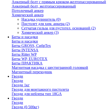
Анкерный болт с прямым крюком,желтопассированный
Анкерный болт, желтопассированный
Потолочный анкер
Химический анкер
Насадка,удлинитель
(0)
Пистолет для хим. анкера
(2)
Сетчатая гильза для пустотел. оснований
(2)
Химический анкер
(3)
Биты и насадки
Биты и насадки
Биты GROSS, СибрТех
Биты INTENSA
Биты Ritter WP
Биты WP, EUROTEX
Биты ПРАКТИКА
Магнитная насадка с шестигранной головкой
Магнитный переходник
Гвозди
Гвозди
Гвозди 1кг
Гвозди для монтажного пистолета
Гвозди для нейлера тип 18GA
Гвозди
Гвозди
Гвозди (0,500кг)