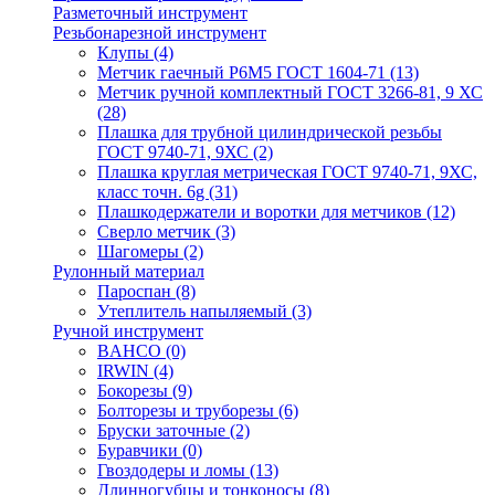
Разметочный инструмент
Резьбонарезной инструмент
Клупы
(4)
Метчик гаечный Р6М5 ГОСТ 1604-71
(13)
Метчик ручной комплектный ГОСТ 3266-81, 9 ХС
(28)
Плашка для трубной цилиндрической резьбы
ГОСТ 9740-71, 9ХС
(2)
Плашка круглая метрическая ГОСТ 9740-71, 9ХС,
класс точн. 6g
(31)
Плашкодержатели и воротки для метчиков
(12)
Сверло метчик
(3)
Шагомеры
(2)
Рулонный материал
Пароспан
(8)
Утеплитель напыляемый
(3)
Ручной инструмент
BAHCO
(0)
IRWIN
(4)
Бокорезы
(9)
Болторезы и труборезы
(6)
Бруски заточные
(2)
Буравчики
(0)
Гвоздодеры и ломы
(13)
Длинногубцы и тонконосы
(8)