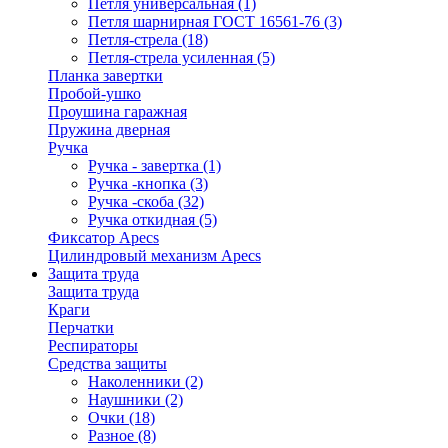
Петля универсальная
(1)
Петля шарнирная ГОСТ 16561-76
(3)
Петля-стрела
(18)
Петля-стрела усиленная
(5)
Планка завертки
Пробой-ушко
Проушина гаражная
Пружина дверная
Ручка
Ручка - завертка
(1)
Ручка -кнопка
(3)
Ручка -скоба
(32)
Ручка откидная
(5)
Фиксатор Apecs
Цилиндровый механизм Apecs
Защита труда
Защита труда
Краги
Перчатки
Респираторы
Средства защиты
Наколенники
(2)
Наушники
(2)
Очки
(18)
Разное
(8)