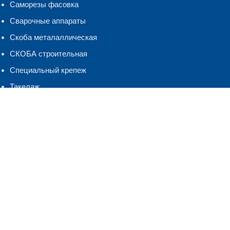
Саморезы фасовка
Сварочные аппараты
Скоба металаллическая
СКОБА строительная
Специальный крепеж
Такелаж
Хомуты, бандаж
ЧЕСТНЫЙ ЗНАК
Шнуры Веревки
Шуруп-кольцо,костыль.полукольцо
ЭЛЕКТРОДЫ
Контакты
г. Киров, ул. Лепсе, д. 26