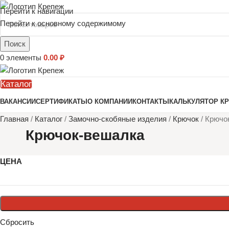
Перейти к навигации
Перейти к основному содержимому
Поиск
0
элементы
0.00
₽
Каталог
ВАКАНСИИ
СЕРТИФИКАТЫ
О КОМПАНИИ
КОНТАКТЫ
КАЛЬКУЛЯТОР К
Главная
/
Каталог
/
Замочно-скобяные изделия
/
Крючок
/
Крючо
Крючок-вешалка
ЦЕНА
Сбросить