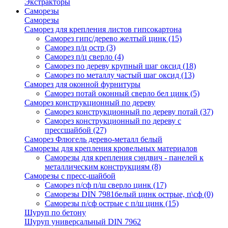
Экстракторы
Саморезы
Саморезы
Саморез для крепления листов гипсокартона
Саморез гипс/дерево желтый цинк
(15)
Саморез п/ц остр
(3)
Саморез п/ц сверло
(4)
Саморез по дереву крупный шаг оксид
(18)
Саморез по металлу частый шаг оксид
(13)
Саморез для оконной фурнитуры
Саморез потай оконный сверло бел цинк
(5)
Саморез конструкционный по дереву
Саморез конструкционный по дереву потай
(37)
Саморез конструкционный по дереву с
прессшайбой
(27)
Саморез Флюгель дерево-металл белый
Саморезы для крепления кровельных материалов
Саморезы для крепления сэндвич - панелей к
металлическим конструкциям
(8)
Саморезы с пресс-шайбой
Саморез п/сф п/ш сверло цинк
(17)
Саморезы DIN 7981белый цинк острые, п\сф
(0)
Саморезы п/сф острые с п/ш цинк
(15)
Шуруп по бетону
Шуруп универсальный DIN 7962