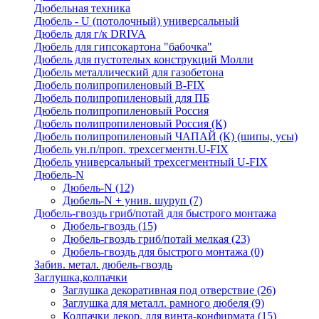
Дюбельная техника
Дюбель - U (потолочный) универсальный
Дюбель для г/к DRIVA
Дюбель для гипсокартона "бабочка"
Дюбель для пустотелых конструкций Молли
Дюбель металлический для газобетона
Дюбель полипропиленовый В-FIX
Дюбель полипропиленовый для ПБ
Дюбель полипропиленовый Россия
Дюбель полипропиленовый Россия (К)
Дюбель полипропиленовый ЧАПАЙ (К) (шипы, усы)
Дюбель ун.п/проп. трехсегментн.U-FIX
Дюбель универсальный трехсегментный U-FIX
Дюбель-N
Дюбель-N
(12)
Дюбель-N + унив. шуруп
(7)
Дюбель-гвоздь гриб/потай для быстрого монтажа
Дюбель-гвоздь
(15)
Дюбель-гвоздь гриб/потай мелкая
(23)
Дюбель-гвоздь для быстрого монтажа
(0)
Забив. метал. дюбель-гвоздь
Заглушка,колпачки
Заглушка декоративная под отверствие
(26)
Заглушка для металл. рамного дюбеля
(9)
Колпачки декор. для винта-конфирмата
(15)