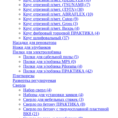
Круг отрезной п/мет. (TSUNAMI)
(7)
Круг отрезной п/мет. (ЛУГА)
(30)
Круг отрезной п/мет. ABRAFLEX
(10)
Круг отрезной п/мет. Cutop
(9)
Круг отрезной п/мет. Gross
(3)
Круг отрезной п/мет. Вихрь
(4)
Круг фибровый торцевой ПРАКТИКА
(4)
Круг шлифовальный
(37)
Насадки для реноватора
Ножи для э/рубанков
Пилки для электролобзика
Пилки для сабельной пилы
(5)
Пилки для э/лобзика MPS
(0)
Пилки для э/лобзика Pilorama
(4)
Пилки для э/лобзика ПРАКТИКА
(42)
Плиткорезы
Развертка регулируемая
Сверла
Набор сверл
(4)
Наборы для установки замков
(4)
Сверло для мебельных стяжек
(3)
Сверло по бетону ПРАКТИКА
(8)
Сверло по бетону с твердосплавной пластиной
ВК8
(21)