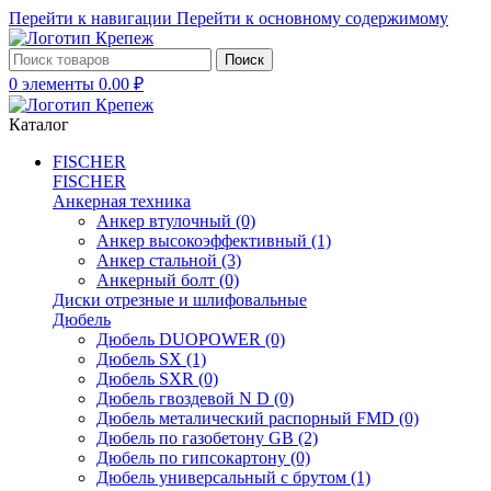
Перейти к навигации
Перейти к основному содержимому
Поиск
0
элементы
0.00
₽
Каталог
FISCHER
FISCHER
Анкерная техника
Анкер втулочный
(0)
Анкер высокоэффективный
(1)
Анкер стальной
(3)
Анкерный болт
(0)
Диски отрезные и шлифовальные
Дюбель
Дюбель DUOPOWER
(0)
Дюбель SX
(1)
Дюбель SXR
(0)
Дюбель гвоздевой N D
(0)
Дюбель металический распорный FMD
(0)
Дюбель по газобетону GB
(2)
Дюбель по гипсокартону
(0)
Дюбель универсальный с брутом
(1)