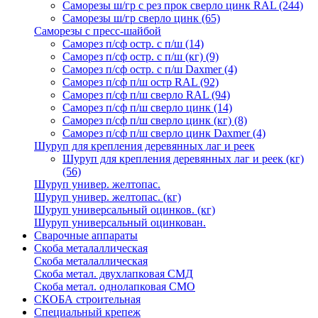
Саморезы ш/гр с рез прок сверло цинк RAL
(244)
Саморезы ш/гр сверло цинк
(65)
Саморезы с пресс-шайбой
Саморез п/сф остр. с п/ш
(14)
Саморез п/сф остр. с п/ш (кг)
(9)
Саморез п/сф остр. с п/ш Daxmer
(4)
Саморез п/сф п/ш остр RAL
(92)
Саморез п/сф п/ш сверло RAL
(94)
Саморез п/сф п/ш сверло цинк
(14)
Саморез п/сф п/ш сверло цинк (кг)
(8)
Саморез п/сф п/ш сверло цинк Daxmer
(4)
Шуруп для крепления деревянных лаг и реек
Шуруп для крепления деревянных лаг и реек (кг)
(56)
Шуруп универ. желтопас.
Шуруп универ. желтопас. (кг)
Шуруп универсальный оцинков. (кг)
Шуруп универсальный оцинкован.
Сварочные аппараты
Скоба металаллическая
Скоба металаллическая
Скоба метал. двухлапковая СМД
Скоба метал. однолапковая СМО
СКОБА строительная
Специальный крепеж