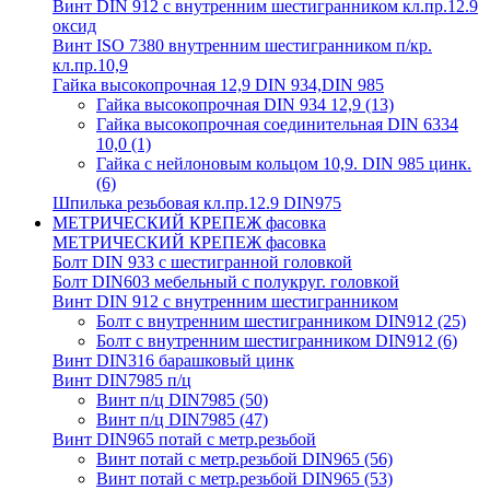
Винт DIN 912 с внутренним шестигранником кл.пр.12.9
оксид
Винт ISO 7380 внутренним шестигранником п/кр.
кл.пр.10,9
Гайка высокопрочная 12,9 DIN 934,DIN 985
Гайка высокопрочная DIN 934 12,9
(13)
Гайка высокопрочная соединительная DIN 6334
10,0
(1)
Гайка с нейлоновым кольцом 10,9. DIN 985 цинк.
(6)
Шпилька резьбовая кл.пр.12.9 DIN975
МЕТРИЧЕСКИЙ КРЕПЕЖ фасовка
МЕТРИЧЕСКИЙ КРЕПЕЖ фасовка
Болт DIN 933 с шестигранной головкой
Болт DIN603 мебельный с полукруг. головкой
Винт DIN 912 с внутренним шестигранником
Болт с внутренним шестигранником DIN912
(25)
Болт с внутренним шестигранником DIN912
(6)
Винт DIN316 барашковый цинк
Винт DIN7985 п/ц
Винт п/ц DIN7985
(50)
Винт п/ц DIN7985
(47)
Винт DIN965 потай с метр.резьбой
Винт потай с метр.резьбой DIN965
(56)
Винт потай с метр.резьбой DIN965
(53)