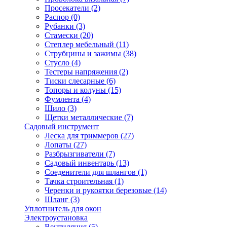
Просекатели
(2)
Распор
(0)
Рубанки
(3)
Стамески
(20)
Степлер мебельный
(11)
Струбцины и зажимы
(38)
Стусло
(4)
Тестеры напряжения
(2)
Тиски слесарные
(6)
Топоры и колуны
(15)
Фумлента
(4)
Шило
(3)
Щетки металлические
(7)
Садовый инструмент
Леска для триммеров
(27)
Лопаты
(27)
Разбрызгиватели
(7)
Садовый инвентарь
(13)
Соеденители для шлангов
(1)
Тачка строительная
(1)
Черенки и рукоятки березовые
(14)
Шланг
(3)
Уплотнитель для окон
Электроустановка
Вентиляция
(5)