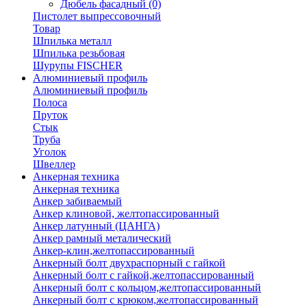
Дюбель фасадный
(0)
Пистолет выпрессовочный
Товар
Шпилька металл
Шпилька резьбовая
Шурупы FISCHER
Алюминиевый профиль
Алюминиевый профиль
Полоса
Пруток
Стык
Труба
Уголок
Швеллер
Анкерная техника
Анкерная техника
Анкер забиваемый
Анкер клиновой, желтопассированный
Анкер латунный (ЦАНГА)
Анкер рамный металический
Анкер-клин,желтопассированный
Анкерный болт двухраспорный с гайкой
Анкерный болт с гайкой,желтопассированный
Анкерный болт с кольцом,желтопассированный
Анкерный болт с крюком,желтопассированный