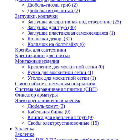
Дюбель-гвоздь гриб
(2)
Дюбель-гвоздь потай
(2)
Заглушки, колпачки
Заглушка декоративная под отверствие
(25)
Заглушка для труб
(36)
Заглушка пластиковая самоклеящаяся
(1)
Колпачки декор.
(31)
Колпачок на болт/гайку
(6)
Крепёж для сантехники
Крестик,клин для плитки
Монтажные изделия
Крепление для москитной сетки
(0)
Ручка для москитной сетки
(1)
Уголок для москитной сетки
(1)
Связи гибкие с песчаным покрытием
Система выравнивания плитки (СВП)
Фиксатор арматуры
Электроустановочный крепёж
Дюбель-хомут
(3)
Кабельная бирка
(0)
Клипса для крепления труб
(9)
Скобы электроустановочные
(15)
Заклепка
Заклепка
Заклепка DIN 7337 вытяжная комбинированная