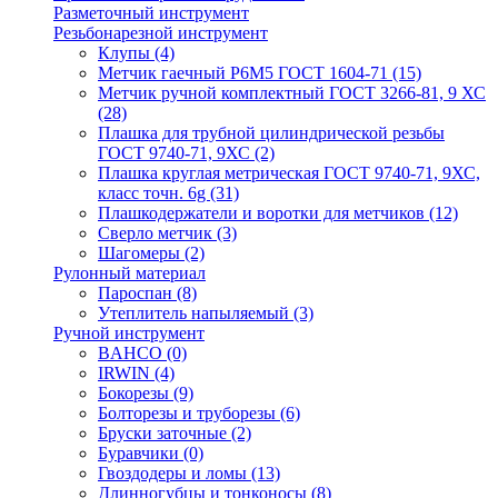
Разметочный инструмент
Резьбонарезной инструмент
Клупы
(4)
Метчик гаечный Р6М5 ГОСТ 1604-71
(15)
Метчик ручной комплектный ГОСТ 3266-81, 9 ХС
(28)
Плашка для трубной цилиндрической резьбы
ГОСТ 9740-71, 9ХС
(2)
Плашка круглая метрическая ГОСТ 9740-71, 9ХС,
класс точн. 6g
(31)
Плашкодержатели и воротки для метчиков
(12)
Сверло метчик
(3)
Шагомеры
(2)
Рулонный материал
Пароспан
(8)
Утеплитель напыляемый
(3)
Ручной инструмент
BAHCO
(0)
IRWIN
(4)
Бокорезы
(9)
Болторезы и труборезы
(6)
Бруски заточные
(2)
Буравчики
(0)
Гвоздодеры и ломы
(13)
Длинногубцы и тонконосы
(8)