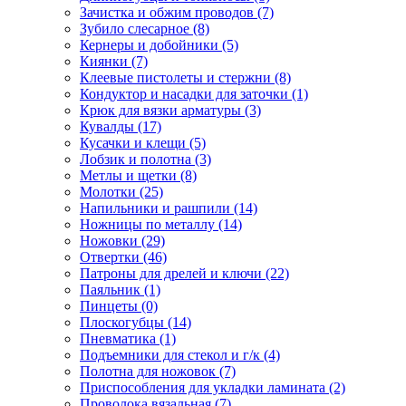
Зачистка и обжим проводов
(7)
Зубило слесарное
(8)
Кернеры и добойники
(5)
Киянки
(7)
Клеевые пистолеты и стержни
(8)
Кондуктор и насадки для заточки
(1)
Крюк для вязки арматуры
(3)
Кувалды
(17)
Кусачки и клещи
(5)
Лобзик и полотна
(3)
Метлы и щетки
(8)
Молотки
(25)
Напильники и рашпили
(14)
Ножницы по металлу
(14)
Ножовки
(29)
Отвертки
(46)
Патроны для дрелей и ключи
(22)
Паяльник
(1)
Пинцеты
(0)
Плоскогубцы
(14)
Пневматика
(1)
Подъемники для стекол и г/к
(4)
Полотна для ножовок
(7)
Приспособления для укладки ламината
(2)
Проволока вязальная
(7)