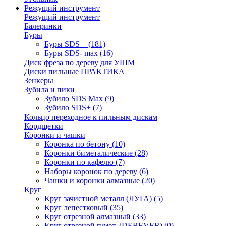
Режущий инструмент
Режущий инструмент
Балеринки
Буры
Буры SDS +
(181)
Буры SDS- max
(16)
Диск фреза по дереву для УШМ
Диски пильные ПРАКТИКА
Зенкеры
Зубила и пики
Зубило SDS Max
(9)
Зубило SDS+
(7)
Кольцо переходное к пильным дискам
Кордщетки
Коронки и чашки
Коронка по бетону
(10)
Коронки биметалические
(28)
Коронки по кафелю
(7)
Наборы коронок по дереву
(6)
Чашки и коронки алмазные
(20)
Круг
Круг зачистной металл (ЛУГА)
(5)
Круг лепестковый
(35)
Круг отрезной алмазный
(33)
Круг отрезной п/мет. (DEBEVER)
(0)