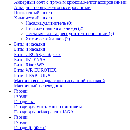
Анкерный болт с прямым крюком,желтопассированный
Анкерный болт, желтопассированный
Потолочный анкер
Химический анкер
Насадка,удлинитель
(0)
Пистолет для хим. анкера
(2)
Сетчатая гильза для пустотел. оснований
(2)
Химический анкер
(3)
Биты и насадки
Биты и насадки
Биты GROSS, СибрТех
Биты INTENSA
Биты Ritter WP
Биты WP, EUROTEX
Биты ПРАКТИКА
Магнитная насадка с шестигранной головкой
Магнитный переходник
Гвозди
Гвозди
Гвозди 1кг
Гвозди для монтажного пистолета
Гвозди для нейлера тип 18GA
Гвозди
Гвозди
Гвозди (0,500кг)