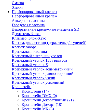
Смазка
Химия
Перфорированный крепеж
Перфорированный крепеж
Анкерная пластина
Гвоздевая пластина
Декоративные крепежные элементы SD
Держатель балки
Кляймер, Блок-Хаус
Крепеж для лестниц (держатель д/ступеней)
Крепеж забора
Крепежная пластина
Крепежный анкерный уголок
Крепежный уголок 135 градусов
Крепежный уголок Z
Крепежный уголок асимметричный
Крепежный уголок равносторонний
Крепежный уголок узкий
Крепежный уголок усиленный
Кронштейн
Кронштейн
(14)
Кронштейн DMX
(0)
Кронштейн декоративный
(21)
Кронштейн Домарт
(18)
Кронштейн МК
(8)