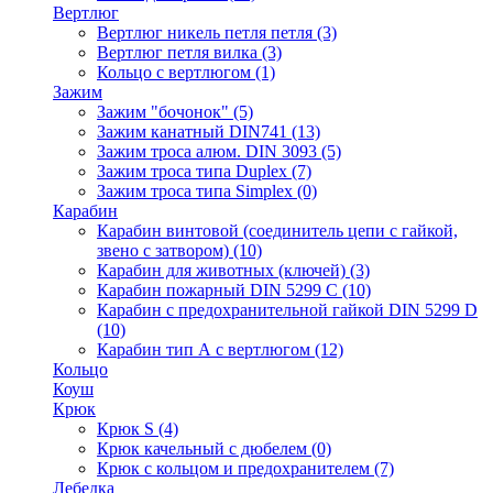
Вертлюг
Вертлюг никель петля петля
(3)
Вертлюг петля вилка
(3)
Кольцо с вертлюгом
(1)
Зажим
Зажим "бочонок"
(5)
Зажим канатный DIN741
(13)
Зажим троса алюм. DIN 3093
(5)
Зажим троса типа Duplex
(7)
Зажим троса типа Simplex
(0)
Карабин
Карабин винтовой (соединитель цепи с гайкой,
звено с затвором)
(10)
Карабин для животных (ключей)
(3)
Карабин пожарный DIN 5299 C
(10)
Карабин с предохранительной гайкой DIN 5299 D
(10)
Карабин тип А с вертлюгом
(12)
Кольцо
Коуш
Крюк
Крюк S
(4)
Крюк качельный с дюбелем
(0)
Крюк с кольцом и предохранителем
(7)
Лебедка