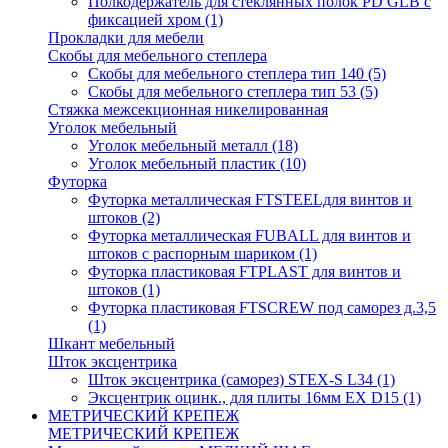
Полкодержатель для стеклянных полок PD GLВ с
фиксацией хром
(1)
Прокладки для мебели
Скобы для мебельного степлера
Скобы для мебельного степлера тип 140
(5)
Скобы для мебельного степлера тип 53
(5)
Стяжка межсекционная никелированная
Уголок мебельный
Уголок мебельный металл
(18)
Уголок мебельный пластик
(10)
Футорка
Футорка металлическая FTSTEELдля винтов и
штоков
(2)
Футорка металлическая FUBALL для винтов и
штоков с распорным шариком
(1)
Футорка пластиковая FTPLAST для винтов и
штоков
(1)
Футорка пластиковая FTSCREW под саморез д.3,5
(1)
Шкант мебельный
Шток эксцентрика
Шток эксцентрика (саморез) STEX-S L34
(1)
Эксцентрик оцинк., для плиты 16мм EX D15
(1)
МЕТРИЧЕСКИЙ КРЕПЕЖ
МЕТРИЧЕСКИЙ КРЕПЕЖ