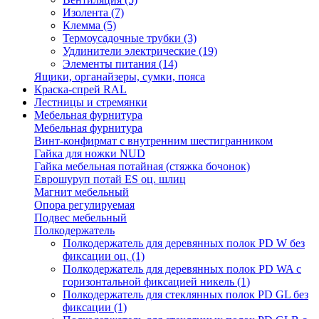
Изолента
(7)
Клемма
(5)
Термоусадочные трубки
(3)
Удлинители электрические
(19)
Элементы питания
(14)
Ящики, органайзеры, сумки, пояса
Краска-спрей RAL
Лестницы и стремянки
Мебельная фурнитура
Мебельная фурнитура
Винт-конфирмат с внутренним шестигранником
Гайка для ножки NUD
Гайка мебельная потайная (стяжка бочонок)
Еврошуруп потай ES оц. шлиц
Магнит мебельный
Опора регулируемая
Подвес мебельный
Полкодержатель
Полкодержатель для деревянных полок PD W без
фиксации оц.
(1)
Полкодержатель для деревянных полок PD WA с
горизонтальной фиксацией никель
(1)
Полкодержатель для стеклянных полок PD GL без
фиксации
(1)