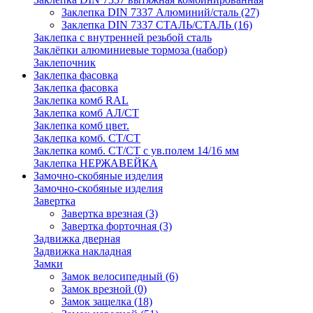
Заклепка DIN 7337 Алюминий/сталь
(27)
Заклепка DIN 7337 СТАЛЬ/СТАЛЬ
(16)
Заклепка с внутренней резьбой сталь
Заклёпки алюминиевые тормоза (набор)
Заклепочник
Заклепка фасовка
Заклепка фасовка
Заклепка комб RAL
Заклепка комб АЛ/СТ
Заклепка комб цвет.
Заклепка комб. СТ/СТ
Заклепка комб. СТ/СТ с ув.полем 14/16 мм
Заклепка НЕРЖАВЕЙКА
Замочно-скобяные изделия
Замочно-скобяные изделия
Завертка
Завертка врезная
(3)
Завертка форточная
(3)
Задвижка дверная
Задвижка накладная
Замки
Замок велосипедный
(6)
Замок врезной
(0)
Замок защелка
(18)