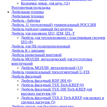
Колпачки декор. для шур.
(11)
Рихтовочная подкладка
Дюбельная техника
Дюбельная техника
Дюбель - бабочка
Дюбель -U (потолочный) универсальный РОССИЯ
Дюбель (нейлон) рамный без шурупа
Дюбель для изоляции IZO, IZM, IZL-T
Дюбель для теплоизоляции с пластиковым гвоздем
IZO
(8)
Дюбель для ПБ полипропиленовый
Дюбель К с шипами
Дюбель кровельный винтовой
Дюбель МОЛЛИ, металлический для пустотелых
конструкций
Дюбель МОЛЛИ, металлический
(13)
Дюбель универсальный трехсегментный U-FIX
Дюбель фасадный
Дюбель фасадный RDF НН
(6)
Дюбель фасадный TSX Tech-KREP
(0)
Дюбель фасадный TSX-500 Tech-KREP для
высоких нагрузок
(4)
Дюбель фасадный TSX-S Tech-KREP для низких и
средних нагрузок
(5)
Дюбель-гвоздь для быстрого монтажа