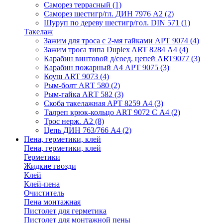
Саморез террасный
(1)
Саморез шестигр/гл. ДИН 7976 А2
(2)
Шуруп по дереву шестигр/гол. DIN 571
(1)
Такелаж
Зажим для троса с 2-мя гайками АРТ 9074
(4)
Зажим троса типа Duplex ART 8284 А4
(4)
Карабин винтовой д/соед. цепей ART9077
(3)
Карабин пожарный А4 АРТ 9075
(3)
Коуш ART 9073
(4)
Рым-болт АRТ 580
(2)
Рым-гайка АRТ 582
(3)
Скоба такелажная АРТ 8259 А4
(3)
Талреп крюк-кольцо ART 9072 С A4
(2)
Трос нерж. А2
(8)
Цепь ДИН 763/766 А4
(2)
Пена, герметики, клей
Пена, герметики, клей
Герметики
Жидкие гвозди
Клей
Клей-пена
Очиститель
Пена монтажная
Пистолет для герметика
Пистолет для монтажной пены