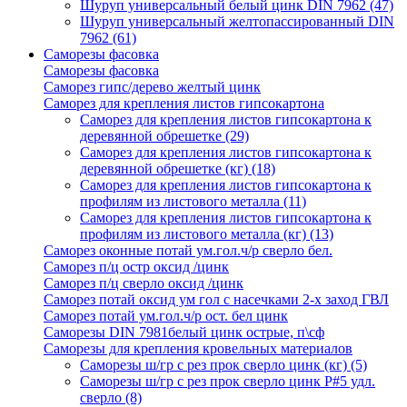
Шуруп универсальный белый цинк DIN 7962
(47)
Шуруп универсальный желтопассированный DIN
7962
(61)
Саморезы фасовка
Саморезы фасовка
Саморез гипс/дерево желтый цинк
Саморез для крепления листов гипсокартона
Саморез для крепления листов гипсокартона к
деревянной обрешетке
(29)
Саморез для крепления листов гипсокартона к
деревянной обрешетке (кг)
(18)
Саморез для крепления листов гипсокартона к
профилям из листового металла
(11)
Саморез для крепления листов гипсокартона к
профилям из листового металла (кг)
(13)
Саморез оконные потай ум.гол.ч/р сверло бел.
Саморез п/ц остр оксид /цинк
Саморез п/ц сверло оксид /цинк
Саморез потай оксид ум гол с насечками 2-х заход ГВЛ
Саморез потай ум.гол.ч/р ост. бел цинк
Саморезы DIN 7981белый цинк острые, п\сф
Саморезы для крепления кровельных материалов
Саморезы ш/гр с рез прок сверло цинк (кг)
(5)
Саморезы ш/гр с рез прок сверло цинк P#5 удл.
сверло
(8)