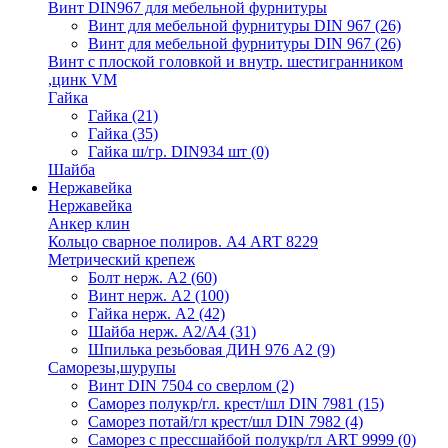
Винт DIN967 для мебельной фурнитуры
Винт для мебельной фурнитуры DIN 967
(26)
Винт для мебельной фурнитуры DIN 967
(26)
Винт с плоской головкой и внутр. шестигранником
,цинк VM
Гайка
Гайка
(21)
Гайка
(35)
Гайка ш/гр. DIN934 шт
(0)
Шайба
Нержавейка
Нержавейка
Анкер клин
Кольцо сварное полиров. А4 ART 8229
Метрический крепеж
Болт нерж. А2
(60)
Винт нерж. А2
(100)
Гайка нерж. А2
(42)
Шайба нерж. А2/А4
(31)
Шпилька резьбовая ДИН 976 А2
(9)
Саморезы,шурупы
Винт DIN 7504 со сверлом
(2)
Саморез полукр/гл. крест/шл DIN 7981
(15)
Саморез потай/гл крест/шл DIN 7982
(4)
Саморез с прессшайбой полукр/гл ART 9999
(0)