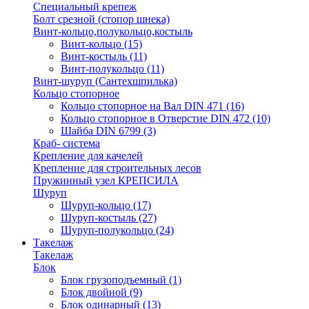
Специальный крепеж
Болт срезной (стопор шнека)
Винт-кольцо,полукольцо,костыль
Винт-кольцо
(15)
Винт-костыль
(11)
Винт-полукольцо
(11)
Винт-шуруп (Сантехшпилька)
Кольцо стопорное
Кольцо cтопорное на Вал DIN 471
(16)
Кольцо стопорное в Отверстие DIN 472
(10)
Шайба DIN 6799
(3)
Краб- система
Крепление для качелей
Крепление для строительных лесов
Пружинный узел КРЕПСИЛА
Шуруп
Шуруп-кольцо
(17)
Шуруп-костыль
(27)
Шуруп-полукольцо
(24)
Такелаж
Такелаж
Блок
Блок грузоподъемный
(1)
Блок двойной
(9)
Блок одинарный
(13)