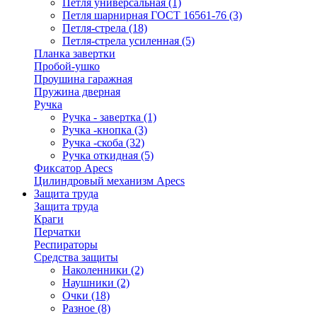
Петля универсальная
(1)
Петля шарнирная ГОСТ 16561-76
(3)
Петля-стрела
(18)
Петля-стрела усиленная
(5)
Планка завертки
Пробой-ушко
Проушина гаражная
Пружина дверная
Ручка
Ручка - завертка
(1)
Ручка -кнопка
(3)
Ручка -скоба
(32)
Ручка откидная
(5)
Фиксатор Apecs
Цилиндровый механизм Apecs
Защита труда
Защита труда
Краги
Перчатки
Респираторы
Средства защиты
Наколенники
(2)
Наушники
(2)
Очки
(18)
Разное
(8)