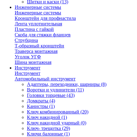
Щитки и каски
(13)
Инженерные системы
Инженерные системы
Кронштейн для профнастила
Лента уплотнительная
Пластина с гайкой
Скоба для стяжки фланцев
Струбцина
Т-образный кронштейн
Траверса монтажная
Уголок УГФ
Шина монтажная
Инструмент
Инструмент
Автомобильный инструмент
Адаптеры, переходники, шарниры
(8)
Воротки и удлинители
(11)
Головки торцевые
(43)
Домкраты
(4)
Канистры
(1)
Ключ комбинированный
(20)
Ключ накидной
(1)
Ключ накидной ударный
(0)
Ключ- трещотка
(29)
Ключи балонные
(1)