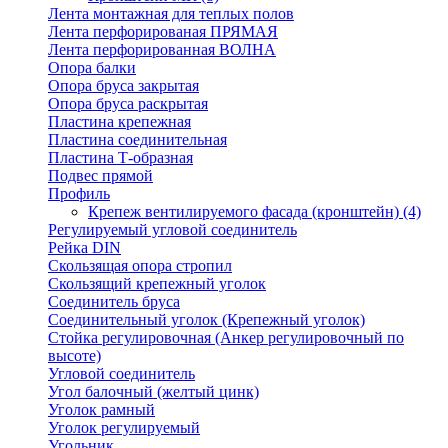
Лента монтажная для теплых полов
Лента перфорированая ПРЯМАЯ
Лента перфорированная ВОЛНА
Опора балки
Опора бруса закрытая
Опора бруса раскрытая
Пластина крепежная
Пластина соединительная
Пластина Т-образная
Подвес прямой
Профиль
Крепеж вентилируемого фасада (кронштейн)
(4)
Регулируемый угловой соединитель
Рейка DIN
Скользящая опора стропил
Скользящий крепежный уголок
Соединитель бруса
Соединительный уголок (Крепежный уголок)
Стойка регулировочная (Анкер регулировочный по
высоте)
Угловой соединитель
Угол балочный (желтый цинк)
Уголок рамный
Уголок регулируемый
Угольник