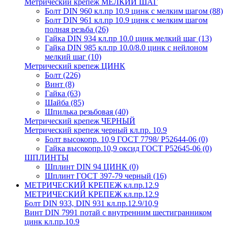
Метрический крепеж МЕЛКИЙ ШАГ
Болт DIN 960 кл.пр 10.9 цинк с мелким шагом
(88)
Болт DIN 961 кл.пр 10.9 цинк с мелким шагом
полная резьба
(26)
Гайка DIN 934 кл.пр 10.0 цинк мелкий шаг
(13)
Гайка DIN 985 кл.пр 10.0/8.0 цинк с нейлоном
мелкий шаг
(10)
Метрический крепеж ЦИНК
Болт
(226)
Винт
(8)
Гайка
(63)
Шайба
(85)
Шпилька резьбовая
(40)
Метрический крепеж ЧЕРНЫЙ
Метрический крепеж черный кл.пр. 10.9
Болт высокопр. 10,9 ГОСТ 7798/ Р52644-06
(0)
Гайка высокопр.10,9 оксид ГОСТ Р52645-06
(0)
ШПЛИНТЫ
Шплинт DIN 94 ЦИНК
(0)
Шплинт ГОСТ 397-79 черный
(16)
МЕТРИЧЕСКИЙ КРЕПЕЖ кл.пр.12.9
МЕТРИЧЕСКИЙ КРЕПЕЖ кл.пр.12.9
Болт DIN 933, DIN 931 кл.пр.12.9/10,9
Винт DIN 7991 потай с внутренним шестигранником
цинк кл.пр.10.9