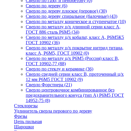
Сверло по газо- и пенобетону
(0)
Сверло по дереву
(6)
Сверло по дереву плоское (перовое)
(30)
Сверло по дереву спиральное (балочные)
(43)
Сверло по металлу коническое и ступенчатое
(10)
Сверло по металлу ц/х длинной серии класс А,
ГОСТ 886 сталь Р6М5
(34)
Сверло по металлу ц/х кобальт, класс А, Р6М5К5
ГОСТ 10902
(36)
Сверло по металлу ц/х покрытие нитрид титана,
класс А, Р6М5, ГОСТ 10902
(0)
Сверло по металлу ц/х Р6М5 (Россия) класс В,
ГОСТ 10902-77
(88)
Сверло по стеклу и керамике
(36)
Сверло средней серии класс В, проточенный ц/х
12 мм Р6М5 ГОСТ 10902
(9)
Сверло Форстнера
(21)
Сверло центровочное комбинированное без
предохранительного конуса (тип А) Р6М5 ГОСТ
14952-75
(8)
Стеклорезы
Удлинитель сверла перового по дереву
Фрезы
Цепь пильная
Шарошки