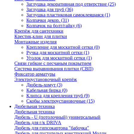
Заглушка декоративная под отверствие
(25)
Заглушка для труб
(36)
Заглушка пластиковая самоклеящаяся
(1)
Колпачки декор.
(31)
Колпачок на болт/гайку
(6)
Крепёж для сантехники
Крестик,клин для плитки
Монтажные изделия
Крепление для москитной сетки
(0)
Ручка для москитной сетки
(1)
Уголок для москитной сетки
(1)
Связи гибкие с песчаным покрытием
Система выравнивания плитки (СВП)
Фиксатор арматуры
Электроустановочный крепёж
Дюбель-хомут
(3)
Кабельная бирка
(0)
Клипса для крепления труб
(9)
Скобы электроустановочные
(15)
Дюбельная техника
Дюбельная техника
Дюбель - U (потолочный) универсальный
Дюбель для г/к DRIVA
Дюбель для гипсокартона "бабочка"
Дюбель для пустотелых конструкций Молли