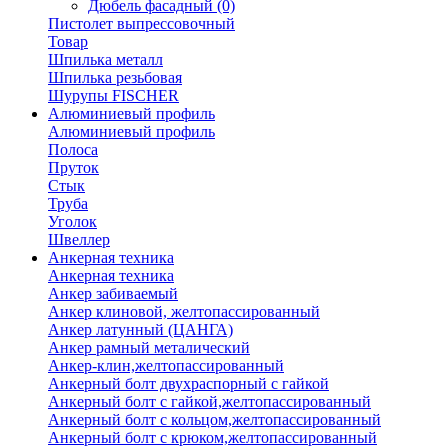
Дюбель фасадный
(0)
Пистолет выпрессовочный
Товар
Шпилька металл
Шпилька резьбовая
Шурупы FISCHER
Алюминиевый профиль
Алюминиевый профиль
Полоса
Пруток
Стык
Труба
Уголок
Швеллер
Анкерная техника
Анкерная техника
Анкер забиваемый
Анкер клиновой, желтопассированный
Анкер латунный (ЦАНГА)
Анкер рамный металический
Анкер-клин,желтопассированный
Анкерный болт двухраспорный с гайкой
Анкерный болт с гайкой,желтопассированный
Анкерный болт с кольцом,желтопассированный
Анкерный болт с крюком,желтопассированный