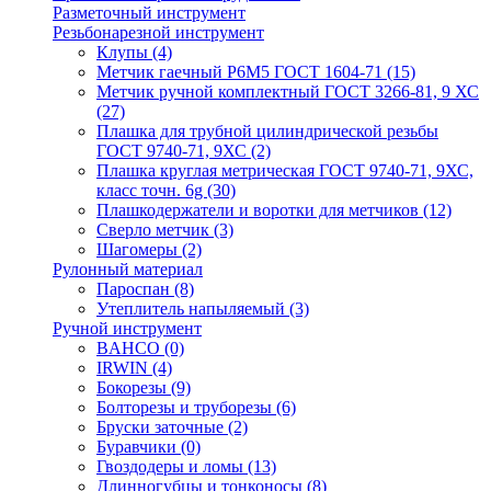
Разметочный инструмент
Резьбонарезной инструмент
Клупы
(4)
Метчик гаечный Р6М5 ГОСТ 1604-71
(15)
Метчик ручной комплектный ГОСТ 3266-81, 9 ХС
(27)
Плашка для трубной цилиндрической резьбы
ГОСТ 9740-71, 9ХС
(2)
Плашка круглая метрическая ГОСТ 9740-71, 9ХС,
класс точн. 6g
(30)
Плашкодержатели и воротки для метчиков
(12)
Сверло метчик
(3)
Шагомеры
(2)
Рулонный материал
Пароспан
(8)
Утеплитель напыляемый
(3)
Ручной инструмент
BAHCO
(0)
IRWIN
(4)
Бокорезы
(9)
Болторезы и труборезы
(6)
Бруски заточные
(2)
Буравчики
(0)
Гвоздодеры и ломы
(13)
Длинногубцы и тонконосы
(8)