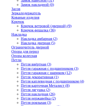
Замок навесной
(51)
Замок накладной
(0)
Засов
Зеркалодержатель
Кованые изделия
Крючок
Крючок ветровой (дверной)
(9)
Крючок-вешалка
(36)
Накладка
Накладка амбарная
(2)
Накладка дверная
(5)
Ограничитель дверной
Опора для перил
Опора колесная
Петли
Петля ввёртная
(3)
Петля гаражная с подшипником
(3)
Петля гаражная с шариком
(12)
Петля декоративная
(1)
Петля каплевидная с подшипником
(4)
Петля карточная Металист
(8)
Петля лягушка
(2)
Петля накладная
(26)
Петля нержавейка
(2)
Петля рояльная
(3)