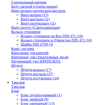
Специальный крепеж
Болт срезной (стопор шнека)
Винт-кольцо,полукольцо,костыль
Винт-кольцо
(15)
Винт-костыль
(11)
Винт-полукольцо
(11)
Винт-шуруп (Сантехшпилька)
Кольцо стопорное
Кольцо cтопорное на Вал DIN 471
(16)
Кольцо стопорное в Отверстие DIN 472
(10)
Шайба DIN 6799
(3)
Краб- система
Крепление для качелей
Крепление для строительных лесов
Пружинный узел КРЕПСИЛА
Шуруп
Шуруп-кольцо
(17)
Шуруп-костыль
(27)
Шуруп-полукольцо
(24)
Такелаж
Такелаж
Блок
Блок грузоподъемный
(1)
Блок двойной
(9)
Блок одинарный
(13)