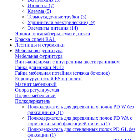
Изолента
(7)
Клемма
(5)
Термоусадочные трубки
(3)
Удлинители электрические
(19)
Элементы питания
(14)
Ящики, органайзеры, сумки, пояса
Краска-спрей RAL
Лестницы и стремянки
Мебельная фурнитура
Мебельная фурнитура
Винт-конфирмат с внутренним шестигранником
Гайка для ножки NUD
Гайка мебельная потайная (стяжка бочонок)
Еврошуруп потай ES оц. шлиц
Магнит мебельный
Опора регулируемая
Подвес мебельный
Полкодержатель
Полкодержатель для деревянных полок PD W без
фиксации оц.
(1)
Полкодержатель для деревянных полок PD WA с
горизонтальной фиксацией никель
(1)
Полкодержатель для стеклянных полок PD GL без
фиксации
(1)