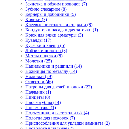
Зачистка и обжим проводов
(7)
Зубило слесарное
(8)
Кернеры и добойники
(5)
Киянки
(7)
Клеевые пистолеты и стержни
(8)
Кондуктор и насадки для заточки
(1)
Крюк для вязки арматуры
(3)
Кувалды
(17)
Кусачки и клещи
(5)
Лобзик и полотна
(3)
Метлы и щетки
(8)
Молотки
(25)
Напильники и рашпили
(14)
Ножницы по металлу
(14)
Ножовки
(29)
Отвертки
(46)
Патроны для дрелей и ключи
(22)
Паяльник
(1)
Пинцеты
(0)
Плоскогубцы
(14)
Пневматика
(1)
Подъемники для стекол и г/к
(4)
Полотна для ножовок
(7)
Приспособления для укладки ламината
(2)
Проволока вязальная
(7)