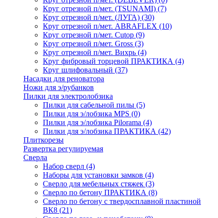
Круг отрезной п/мет. (TSUNAMI)
(7)
Круг отрезной п/мет. (ЛУГА)
(30)
Круг отрезной п/мет. ABRAFLEX
(10)
Круг отрезной п/мет. Cutop
(9)
Круг отрезной п/мет. Gross
(3)
Круг отрезной п/мет. Вихрь
(4)
Круг фибровый торцевой ПРАКТИКА
(4)
Круг шлифовальный
(37)
Насадки для реноватора
Ножи для э/рубанков
Пилки для электролобзика
Пилки для сабельной пилы
(5)
Пилки для э/лобзика MPS
(0)
Пилки для э/лобзика Pilorama
(4)
Пилки для э/лобзика ПРАКТИКА
(42)
Плиткорезы
Развертка регулируемая
Сверла
Набор сверл
(4)
Наборы для установки замков
(4)
Сверло для мебельных стяжек
(3)
Сверло по бетону ПРАКТИКА
(8)
Сверло по бетону с твердосплавной пластиной
ВК8
(21)