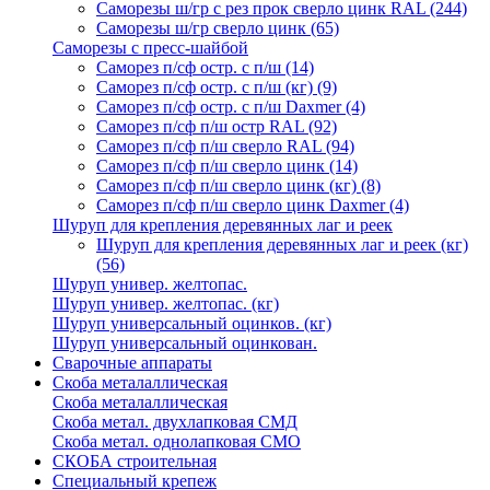
Саморезы ш/гр с рез прок сверло цинк RAL
(244)
Саморезы ш/гр сверло цинк
(65)
Саморезы с пресс-шайбой
Саморез п/сф остр. с п/ш
(14)
Саморез п/сф остр. с п/ш (кг)
(9)
Саморез п/сф остр. с п/ш Daxmer
(4)
Саморез п/сф п/ш остр RAL
(92)
Саморез п/сф п/ш сверло RAL
(94)
Саморез п/сф п/ш сверло цинк
(14)
Саморез п/сф п/ш сверло цинк (кг)
(8)
Саморез п/сф п/ш сверло цинк Daxmer
(4)
Шуруп для крепления деревянных лаг и реек
Шуруп для крепления деревянных лаг и реек (кг)
(56)
Шуруп универ. желтопас.
Шуруп универ. желтопас. (кг)
Шуруп универсальный оцинков. (кг)
Шуруп универсальный оцинкован.
Сварочные аппараты
Скоба металаллическая
Скоба металаллическая
Скоба метал. двухлапковая СМД
Скоба метал. однолапковая СМО
СКОБА строительная
Специальный крепеж