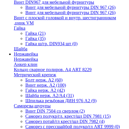
Винт DIN967 для мебельной фурнитуры
Винт для мебельной фурнитуры DIN 967
(26)
Винт для мебельной фурнитуры DIN 967
(26)
Винт с плоской головкой и внутр. шестигранником
,цинк VM
Гайка
Гайка
(21)
Гайка
(35)
Гайка ш/гр. DIN934 шт
(0)
Шайба
Нержавейка
Нержавейка
Анкер клин
Кольцо сварное полиров. А4 ART 8229
Метрический крепеж
Болт нерж. А2
(60)
Винт нерж. А2
(100)
Гайка нерж. А2
(42)
Шайба нерж. А2/А4
(31)
Шпилька резьбовая ДИН 976 А2
(9)
Саморезы,шурупы
Винт DIN 7504 со сверлом
(2)
Саморез полукр/гл. крест/шл DIN 7981
(15)
Саморез потай/гл крест/шл DIN 7982
(4)
Саморез с прессшайбой полукр/гл ART 9999
(0)