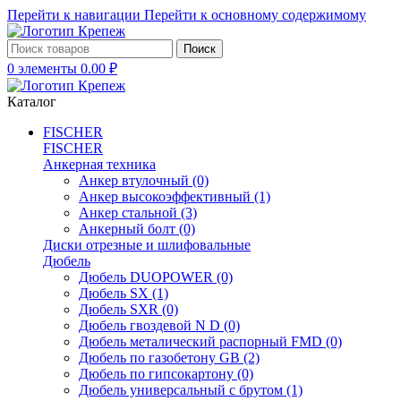
Перейти к навигации
Перейти к основному содержимому
Поиск
0
элементы
0.00
₽
Каталог
FISCHER
FISCHER
Анкерная техника
Анкер втулочный
(0)
Анкер высокоэффективный
(1)
Анкер стальной
(3)
Анкерный болт
(0)
Диски отрезные и шлифовальные
Дюбель
Дюбель DUOPOWER
(0)
Дюбель SX
(1)
Дюбель SXR
(0)
Дюбель гвоздевой N D
(0)
Дюбель металический распорный FMD
(0)
Дюбель по газобетону GB
(2)
Дюбель по гипсокартону
(0)
Дюбель универсальный с брутом
(1)