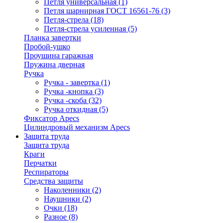
Петля универсальная
(1)
Петля шарнирная ГОСТ 16561-76
(3)
Петля-стрела
(18)
Петля-стрела усиленная
(5)
Планка завертки
Пробой-ушко
Проушина гаражная
Пружина дверная
Ручка
Ручка - завертка
(1)
Ручка -кнопка
(3)
Ручка -скоба
(32)
Ручка откидная
(5)
Фиксатор Apecs
Цилиндровый механизм Apecs
Защита труда
Защита труда
Краги
Перчатки
Респираторы
Средства защиты
Наколенники
(2)
Наушники
(2)
Очки
(18)
Разное
(8)