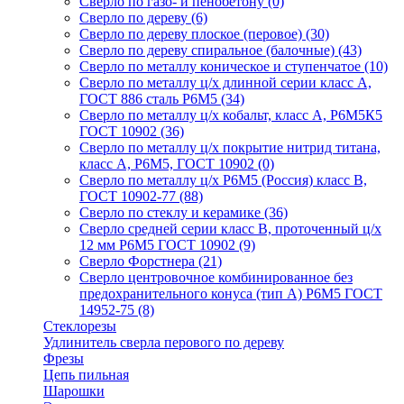
Сверло по газо- и пенобетону
(0)
Сверло по дереву
(6)
Сверло по дереву плоское (перовое)
(30)
Сверло по дереву спиральное (балочные)
(43)
Сверло по металлу коническое и ступенчатое
(10)
Сверло по металлу ц/х длинной серии класс А,
ГОСТ 886 сталь Р6М5
(34)
Сверло по металлу ц/х кобальт, класс А, Р6М5К5
ГОСТ 10902
(36)
Сверло по металлу ц/х покрытие нитрид титана,
класс А, Р6М5, ГОСТ 10902
(0)
Сверло по металлу ц/х Р6М5 (Россия) класс В,
ГОСТ 10902-77
(88)
Сверло по стеклу и керамике
(36)
Сверло средней серии класс В, проточенный ц/х
12 мм Р6М5 ГОСТ 10902
(9)
Сверло Форстнера
(21)
Сверло центровочное комбинированное без
предохранительного конуса (тип А) Р6М5 ГОСТ
14952-75
(8)
Стеклорезы
Удлинитель сверла перового по дереву
Фрезы
Цепь пильная
Шарошки