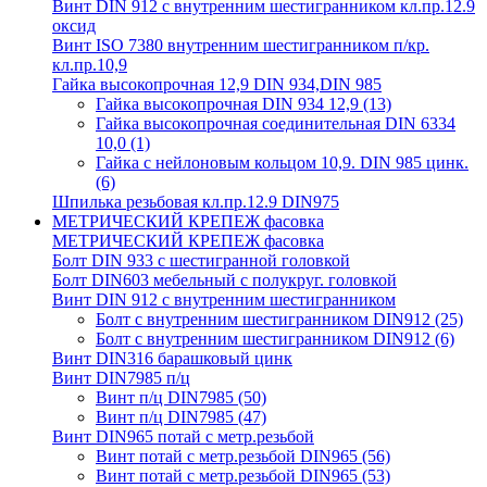
Винт DIN 912 с внутренним шестигранником кл.пр.12.9
оксид
Винт ISO 7380 внутренним шестигранником п/кр.
кл.пр.10,9
Гайка высокопрочная 12,9 DIN 934,DIN 985
Гайка высокопрочная DIN 934 12,9
(13)
Гайка высокопрочная соединительная DIN 6334
10,0
(1)
Гайка с нейлоновым кольцом 10,9. DIN 985 цинк.
(6)
Шпилька резьбовая кл.пр.12.9 DIN975
МЕТРИЧЕСКИЙ КРЕПЕЖ фасовка
МЕТРИЧЕСКИЙ КРЕПЕЖ фасовка
Болт DIN 933 с шестигранной головкой
Болт DIN603 мебельный с полукруг. головкой
Винт DIN 912 с внутренним шестигранником
Болт с внутренним шестигранником DIN912
(25)
Болт с внутренним шестигранником DIN912
(6)
Винт DIN316 барашковый цинк
Винт DIN7985 п/ц
Винт п/ц DIN7985
(50)
Винт п/ц DIN7985
(47)
Винт DIN965 потай с метр.резьбой
Винт потай с метр.резьбой DIN965
(56)
Винт потай с метр.резьбой DIN965
(53)