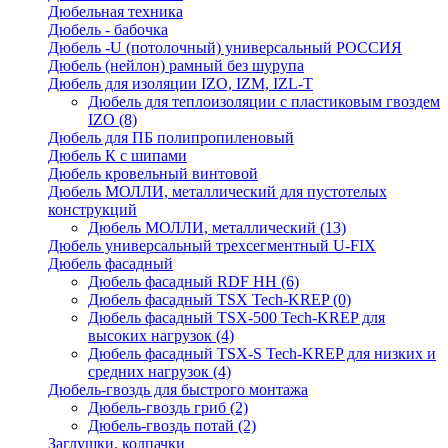
Дюбельная техника
Дюбель - бабочка
Дюбель -U (потолочный) универсальный РОССИЯ
Дюбель (нейлон) рамный без шурупа
Дюбель для изоляции IZO, IZM, IZL-T
Дюбель для теплоизоляции с пластиковым гвоздем
IZO
(8)
Дюбель для ПБ полипропиленовый
Дюбель К с шипами
Дюбель кровельный винтовой
Дюбель МОЛЛИ, металлический для пустотелых
конструкций
Дюбель МОЛЛИ, металлический
(13)
Дюбель универсальный трехсегментный U-FIX
Дюбель фасадный
Дюбель фасадный RDF НН
(6)
Дюбель фасадный TSX Tech-KREP
(0)
Дюбель фасадный TSX-500 Tech-KREP для
высоких нагрузок
(4)
Дюбель фасадный TSX-S Tech-KREP для низких и
средних нагрузок
(4)
Дюбель-гвоздь для быстрого монтажа
Дюбель-гвоздь гриб
(2)
Дюбель-гвоздь потай
(2)
Заглушки, колпачки