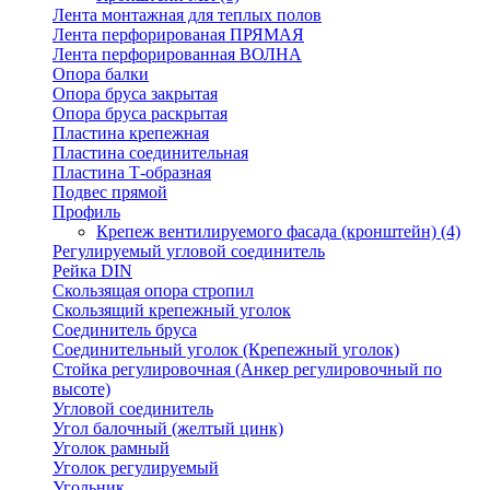
Лента монтажная для теплых полов
Лента перфорированая ПРЯМАЯ
Лента перфорированная ВОЛНА
Опора балки
Опора бруса закрытая
Опора бруса раскрытая
Пластина крепежная
Пластина соединительная
Пластина Т-образная
Подвес прямой
Профиль
Крепеж вентилируемого фасада (кронштейн)
(4)
Регулируемый угловой соединитель
Рейка DIN
Скользящая опора стропил
Скользящий крепежный уголок
Соединитель бруса
Соединительный уголок (Крепежный уголок)
Стойка регулировочная (Анкер регулировочный по
высоте)
Угловой соединитель
Угол балочный (желтый цинк)
Уголок рамный
Уголок регулируемый
Угольник