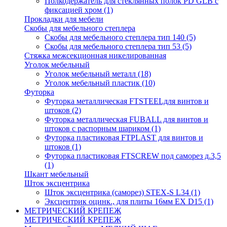
Полкодержатель для стеклянных полок PD GLВ с
фиксацией хром
(1)
Прокладки для мебели
Скобы для мебельного степлера
Скобы для мебельного степлера тип 140
(5)
Скобы для мебельного степлера тип 53
(5)
Стяжка межсекционная никелированная
Уголок мебельный
Уголок мебельный металл
(18)
Уголок мебельный пластик
(10)
Футорка
Футорка металлическая FTSTEELдля винтов и
штоков
(2)
Футорка металлическая FUBALL для винтов и
штоков с распорным шариком
(1)
Футорка пластиковая FTPLAST для винтов и
штоков
(1)
Футорка пластиковая FTSCREW под саморез д.3,5
(1)
Шкант мебельный
Шток эксцентрика
Шток эксцентрика (саморез) STEX-S L34
(1)
Эксцентрик оцинк., для плиты 16мм EX D15
(1)
МЕТРИЧЕСКИЙ КРЕПЕЖ
МЕТРИЧЕСКИЙ КРЕПЕЖ