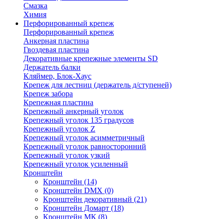
Смазка
Химия
Перфорированный крепеж
Перфорированный крепеж
Анкерная пластина
Гвоздевая пластина
Декоративные крепежные элементы SD
Держатель балки
Кляймер, Блок-Хаус
Крепеж для лестниц (держатель д/ступеней)
Крепеж забора
Крепежная пластина
Крепежный анкерный уголок
Крепежный уголок 135 градусов
Крепежный уголок Z
Крепежный уголок асимметричный
Крепежный уголок равносторонний
Крепежный уголок узкий
Крепежный уголок усиленный
Кронштейн
Кронштейн
(14)
Кронштейн DMX
(0)
Кронштейн декоративный
(21)
Кронштейн Домарт
(18)
Кронштейн МК
(8)