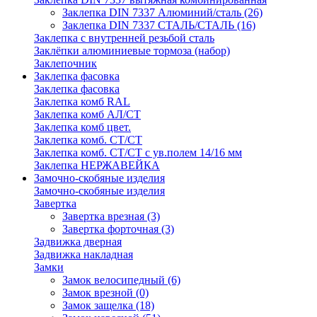
Заклепка DIN 7337 Алюминий/сталь
(26)
Заклепка DIN 7337 СТАЛЬ/СТАЛЬ
(16)
Заклепка с внутренней резьбой сталь
Заклёпки алюминиевые тормоза (набор)
Заклепочник
Заклепка фасовка
Заклепка фасовка
Заклепка комб RAL
Заклепка комб АЛ/СТ
Заклепка комб цвет.
Заклепка комб. СТ/СТ
Заклепка комб. СТ/СТ с ув.полем 14/16 мм
Заклепка НЕРЖАВЕЙКА
Замочно-скобяные изделия
Замочно-скобяные изделия
Завертка
Завертка врезная
(3)
Завертка форточная
(3)
Задвижка дверная
Задвижка накладная
Замки
Замок велосипедный
(6)
Замок врезной
(0)
Замок защелка
(18)