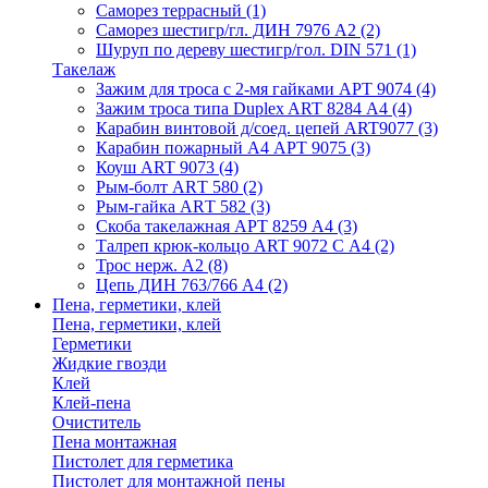
Саморез террасный
(1)
Саморез шестигр/гл. ДИН 7976 А2
(2)
Шуруп по дереву шестигр/гол. DIN 571
(1)
Такелаж
Зажим для троса с 2-мя гайками АРТ 9074
(4)
Зажим троса типа Duplex ART 8284 А4
(4)
Карабин винтовой д/соед. цепей ART9077
(3)
Карабин пожарный А4 АРТ 9075
(3)
Коуш ART 9073
(4)
Рым-болт АRТ 580
(2)
Рым-гайка АRТ 582
(3)
Скоба такелажная АРТ 8259 А4
(3)
Талреп крюк-кольцо ART 9072 С A4
(2)
Трос нерж. А2
(8)
Цепь ДИН 763/766 А4
(2)
Пена, герметики, клей
Пена, герметики, клей
Герметики
Жидкие гвозди
Клей
Клей-пена
Очиститель
Пена монтажная
Пистолет для герметика
Пистолет для монтажной пены