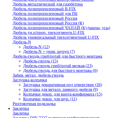
Дюбель металлический для газобетона
Дюбель полипропиленовый В-FIX
Дюбель полипропиленовый для ПБ
Дюбель полипропиленовый Россия
Дюбель полипропиленовый Россия (К)
Дюбель полипропиленовый ЧАПАЙ (К) (шипы, усы)
Дюбель ун.п/проп. трехсегментн.U-FIX
Дюбель универсальный трехсегментный U-FIX
Дюбель-N
Дюбель-N
(12)
Дюбель-N + унив. шуруп
(7)
Дюбель-гвоздь гриб/потай для быстрого монтажа
Дюбель-гвоздь
(15)
Дюбель-гвоздь гриб/потай мелкая
(23)
Дюбель-гвоздь для быстрого монтажа
(0)
Забив. метал. дюбель-гвоздь
Заглушка,колпачки
Заглушка декоративная под отверствие
(26)
Заглушка для металл. рамного дюбеля
(9)
Колпачки декор. для винта-конфирмата
(15)
Колпачки декор. для шур.
(11)
Рихтовочная подкладка
Заклепка
Заклепка
Заклепка DIN 7337 вытяжная комбинированная