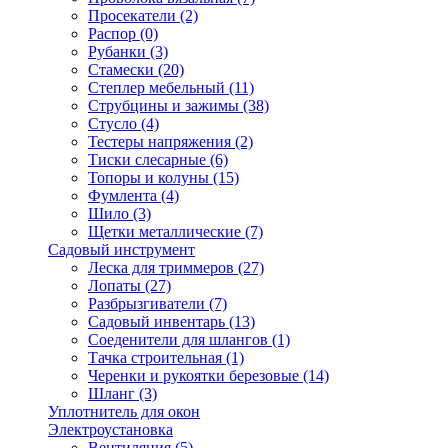
Просекатели
(2)
Распор
(0)
Рубанки
(3)
Стамески
(20)
Степлер мебельный
(11)
Струбцины и зажимы
(38)
Стусло
(4)
Тестеры напряжения
(2)
Тиски слесарные
(6)
Топоры и колуны
(15)
Фумлента
(4)
Шило
(3)
Щетки металлические
(7)
Садовый инструмент
Леска для триммеров
(27)
Лопаты
(27)
Разбрызгиватели
(7)
Садовый инвентарь
(13)
Соеденители для шлангов
(1)
Тачка строительная
(1)
Черенки и рукоятки березовые
(14)
Шланг
(3)
Уплотнитель для окон
Электроустановка
Вентиляция
(5)