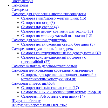
Экстракторы
Саморезы
Саморезы
Саморез для крепления листов гипсокартона
Саморез гипс/дерево желтый цинк
(15)
Саморез п/ц остр
(3)
Саморез п/ц сверло
(4)
Саморез по дереву крупный шаг оксид
(18)
Саморез по металлу частый шаг оксид
(12)
Саморез для оконной фурнитуры
Саморез потай оконный сверло бел цинк
(5)
Саморез конструкционный по дереву
Саморез конструкционный по дереву потай
(37)
Саморез конструкционный по дереву с
прессшайбой
(27)
Саморез Флюгель дерево-металл белый
Саморезы для крепления кровельных материалов
Саморезы для крепления сэндвич - панелей к
металлическим конструкциям
(8)
Саморезы с пресс-шайбой
Саморез п/сф п/ш сверло цинк
(17)
Саморезы DIN 7981белый цинк острые, п\сф
(0)
Саморезы п/сф острые с п/ш цинк
(14)
Шуруп по бетону
Шуруп универсальный DIN 7962