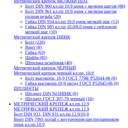
Метрический крепеж МЕЛКИЙ ШАГ
Болт DIN 960 кл.пр 10.9 цинк с мелким шагом
(88)
Болт DIN 961 кл.пр 10.9 цинк с мелким шагом
полная резьба
(26)
Гайка DIN 934 кл.пр 10.0 цинк мелкий шаг
(13)
Гайка DIN 985 кл.пр 10.0/8.0 цинк с нейлоном
мелкий шаг
(10)
Метрический крепеж ЦИНК
Болт
(226)
Винт
(8)
Гайка
(63)
Шайба
(85)
Шпилька резьбовая
(40)
Метрический крепеж ЧЕРНЫЙ
Метрический крепеж черный кл.пр. 10.9
Болт высокопр. 10,9 ГОСТ 7798/ Р52644-06
(0)
Гайка высокопр.10,9 оксид ГОСТ Р52645-06
(0)
ШПЛИНТЫ
Шплинт DIN 94 ЦИНК
(0)
Шплинт ГОСТ 397-79 черный
(16)
МЕТРИЧЕСКИЙ КРЕПЕЖ кл.пр.12.9
МЕТРИЧЕСКИЙ КРЕПЕЖ кл.пр.12.9
Болт DIN 933, DIN 931 кл.пр.12.9/10,9
Винт DIN 7991 потай с внутренним шестигранником
цинк кл.пр.10.9