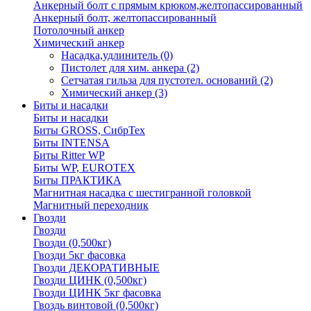
Анкерный болт с прямым крюком,желтопассированный
Анкерный болт, желтопассированный
Потолочный анкер
Химический анкер
Насадка,удлинитель
(0)
Пистолет для хим. анкера
(2)
Сетчатая гильза для пустотел. оснований
(2)
Химический анкер
(3)
Биты и насадки
Биты и насадки
Биты GROSS, СибрТех
Биты INTENSA
Биты Ritter WP
Биты WP, EUROTEX
Биты ПРАКТИКА
Магнитная насадка с шестигранной головкой
Магнитный переходник
Гвозди
Гвозди
Гвозди (0,500кг)
Гвозди 5кг фасовка
Гвозди ДЕКОРАТИВНЫЕ
Гвозди ЦИНК (0,500кг)
Гвозди ЦИНК 5кг фасовка
Гвоздь винтовой (0,500кг)