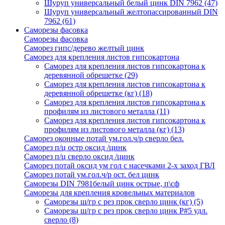
Шуруп универсальный белый цинк DIN 7962
(47)
Шуруп универсальный желтопассированный DIN
7962
(61)
Саморезы фасовка
Саморезы фасовка
Саморез гипс/дерево желтый цинк
Саморез для крепления листов гипсокартона
Саморез для крепления листов гипсокартона к
деревянной обрешетке
(29)
Саморез для крепления листов гипсокартона к
деревянной обрешетке (кг)
(18)
Саморез для крепления листов гипсокартона к
профилям из листового металла
(11)
Саморез для крепления листов гипсокартона к
профилям из листового металла (кг)
(13)
Саморез оконные потай ум.гол.ч/р сверло бел.
Саморез п/ц остр оксид /цинк
Саморез п/ц сверло оксид /цинк
Саморез потай оксид ум гол с насечками 2-х заход ГВЛ
Саморез потай ум.гол.ч/р ост. бел цинк
Саморезы DIN 7981белый цинк острые, п\сф
Саморезы для крепления кровельных материалов
Саморезы ш/гр с рез прок сверло цинк (кг)
(5)
Саморезы ш/гр с рез прок сверло цинк P#5 удл.
сверло
(8)