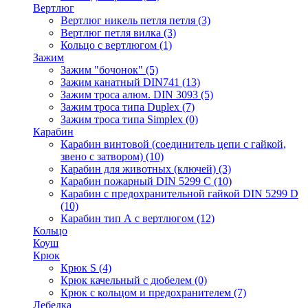
Вертлюг
Вертлюг никель петля петля
(3)
Вертлюг петля вилка
(3)
Кольцо с вертлюгом
(1)
Зажим
Зажим "бочонок"
(5)
Зажим канатный DIN741
(13)
Зажим троса алюм. DIN 3093
(5)
Зажим троса типа Duplex
(7)
Зажим троса типа Simplex
(0)
Карабин
Карабин винтовой (соединитель цепи с гайкой,
звено с затвором)
(10)
Карабин для животных (ключей)
(3)
Карабин пожарный DIN 5299 C
(10)
Карабин с предохранительной гайкой DIN 5299 D
(10)
Карабин тип А с вертлюгом
(12)
Кольцо
Коуш
Крюк
Крюк S
(4)
Крюк качельный с дюбелем
(0)
Крюк с кольцом и предохранителем
(7)
Лебедка