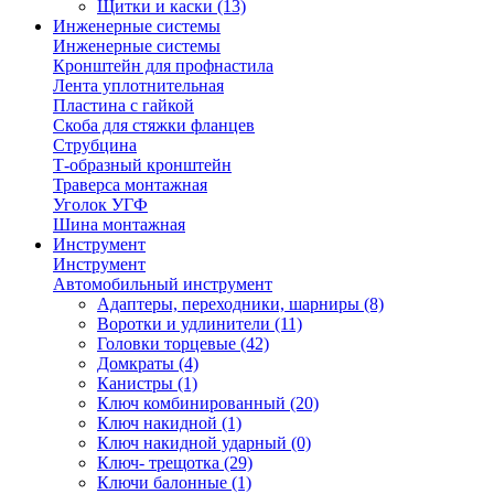
Щитки и каски
(13)
Инженерные системы
Инженерные системы
Кронштейн для профнастила
Лента уплотнительная
Пластина с гайкой
Скоба для стяжки фланцев
Струбцина
Т-образный кронштейн
Траверса монтажная
Уголок УГФ
Шина монтажная
Инструмент
Инструмент
Автомобильный инструмент
Адаптеры, переходники, шарниры
(8)
Воротки и удлинители
(11)
Головки торцевые
(42)
Домкраты
(4)
Канистры
(1)
Ключ комбинированный
(20)
Ключ накидной
(1)
Ключ накидной ударный
(0)
Ключ- трещотка
(29)
Ключи балонные
(1)