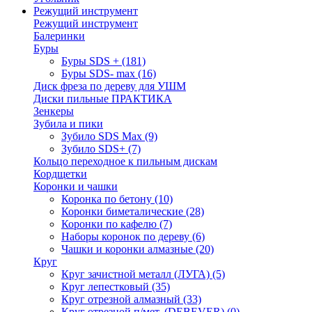
Режущий инструмент
Режущий инструмент
Балеринки
Буры
Буры SDS +
(181)
Буры SDS- max
(16)
Диск фреза по дереву для УШМ
Диски пильные ПРАКТИКА
Зенкеры
Зубила и пики
Зубило SDS Max
(9)
Зубило SDS+
(7)
Кольцо переходное к пильным дискам
Кордщетки
Коронки и чашки
Коронка по бетону
(10)
Коронки биметалические
(28)
Коронки по кафелю
(7)
Наборы коронок по дереву
(6)
Чашки и коронки алмазные
(20)
Круг
Круг зачистной металл (ЛУГА)
(5)
Круг лепестковый
(35)
Круг отрезной алмазный
(33)
Круг отрезной п/мет. (DEBEVER)
(0)