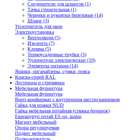
Соеденители для шлангов
(1)
Тачка строительная
(1)
Черенки и рукоятки березовые
(14)
Шланг
(3)
Уплотнитель для окон
Электроустановка
Вентиляция
(5)
Изолента
(7)
Клемма
(5)
Термоусадочные трубки
(3)
Удлинители электрические
(19)
Элементы питания
(14)
Ящики, органайзеры, сумки, пояса
Краска-спрей RAL
Лестницы и стремянки
Мебельная фурнитура
Мебельная фурнитура
Винт-конфирмат с внутренним шестигранником
Гайка для ножки NUD
Гайка мебельная потайная (стяжка бочонок)
Еврошуруп потай ES оц. шлиц
Магнит мебельный
Опора регулируемая
Подвес мебельный
Полкодержатель