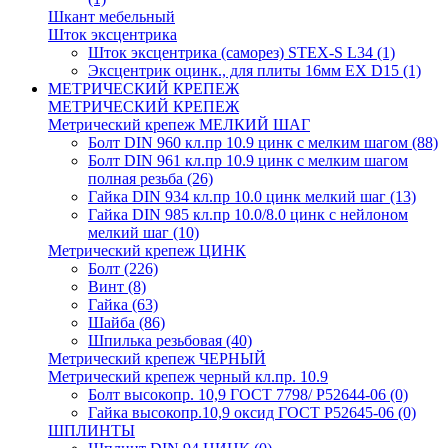
Шкант мебельный
Шток эксцентрика
Шток эксцентрика (саморез) STEX-S L34
(1)
Эксцентрик оцинк., для плиты 16мм EX D15
(1)
МЕТРИЧЕСКИЙ КРЕПЕЖ
МЕТРИЧЕСКИЙ КРЕПЕЖ
Метрический крепеж МЕЛКИЙ ШАГ
Болт DIN 960 кл.пр 10.9 цинк с мелким шагом
(88)
Болт DIN 961 кл.пр 10.9 цинк с мелким шагом
полная резьба
(26)
Гайка DIN 934 кл.пр 10.0 цинк мелкий шаг
(13)
Гайка DIN 985 кл.пр 10.0/8.0 цинк с нейлоном
мелкий шаг
(10)
Метрический крепеж ЦИНК
Болт
(226)
Винт
(8)
Гайка
(63)
Шайба
(86)
Шпилька резьбовая
(40)
Метрический крепеж ЧЕРНЫЙ
Метрический крепеж черный кл.пр. 10.9
Болт высокопр. 10,9 ГОСТ 7798/ Р52644-06
(0)
Гайка высокопр.10,9 оксид ГОСТ Р52645-06
(0)
ШПЛИНТЫ