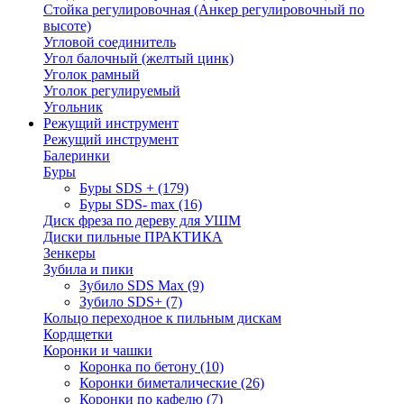
Стойка регулировочная (Анкер регулировочный по
высоте)
Угловой соединитель
Угол балочный (желтый цинк)
Уголок рамный
Уголок регулируемый
Угольник
Режущий инструмент
Режущий инструмент
Балеринки
Буры
Буры SDS +
(179)
Буры SDS- max
(16)
Диск фреза по дереву для УШМ
Диски пильные ПРАКТИКА
Зенкеры
Зубила и пики
Зубило SDS Max
(9)
Зубило SDS+
(7)
Кольцо переходное к пильным дискам
Кордщетки
Коронки и чашки
Коронка по бетону
(10)
Коронки биметалические
(26)
Коронки по кафелю
(7)