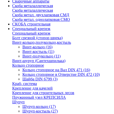
Сварочные аппараты
Скоба металаллическая
Скоба металаллическая
Скоба метал. двухлапковая СМД
Скоба метал. однолапковая СМО
СКОБА строительная
Специальный крепеж
Специальный крепеж
Болт срезной (стопор шнека)
Винт-кольцо,полукольцо,костыль
Винт-кольцо
(16)
Винт-костыль
(11)
Винт-полукольцо
(11)
Винт-шуруп (Сантехшпилька)
Кольцо стопорное
Кольцо cтопорное на Вал DIN 471
(16)
Кольцо стопорное в Отверстие DIN 472
(10)
Шайба DIN 6799
(3)
Краб- система
Крепление для качелей
Крепление для строительных лесов
Пружинный узел КРЕПСИЛА
Шуруп
Шуруп-кольцо
(17)
Шуруп-костыль
(27)