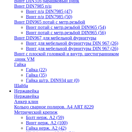
Винт DIN316 барашковый цинк
Винт DIN7985 п/ц
Винт п/ц DIN7985
(47)
Винт п/ц DIN7985
(50)
Винт DIN965 потай с метр.резьбой
Винт потай с метр.резьбой DIN965
(54)
Винт потай с метр.резьбой DIN965
(56)
Винт DIN967 для мебельной фурнитуры
Винт для мебельной фурнитуры DIN 967
(26)
Винт для мебельной фурнитуры DIN 967
(26)
Винт с плоской головкой и внутр. шестигранником
,цинк VM
Гайка
Гайка
(22)
Гайка
(35)
Гайка ш/гр. DIN934 шт
(0)
Шайба
Нержавейка
Нержавейка
Анкер клин
Кольцо сварное полиров. А4 ART 8229
Метрический крепеж
Болт нерж. А2
(59)
Винт нерж. А2
(100)
Гайка нерж. А2
(42)