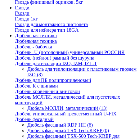
Гвоздь финишный оцинков. 5кг
Гвозди
Гвозди
Гвозди 1кг
Гвозди для монтажного пистолета
Гвозди для нейлера тип 18GA
Дюбельная техника
Дюбельная техника
Дюбель - бабочка
Дюбель -U (потолочный) универсальный РОССИЯ
Дюбель (нейлон) рамный без шурупа
Дюбель для изоляции IZO, IZM, IZL-T
Дюбель для теплоизоляции с пластиковым гвоздем
IZO
(8)
Дюбель для ПБ полипропиленовый
Дюбель К с шипами
Дюбель кровельный винтовой
Дюбель МОЛЛИ, металлический для пустотелых
конструкций
Дюбель МОЛЛИ, металлический
(13)
Дюбель универсальный трехсегментный U-FIX
Дюбель фасадный
Дюбель фасадный RDF НН
(6)
Дюбель фасадный TSX Tech-KREP
(0)
Дюбель фасадный TSX-500 Tech-KREP для