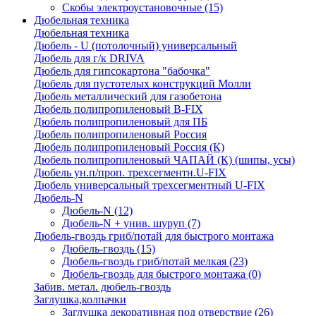
Скобы электроустановочные
(15)
Дюбельная техника
Дюбельная техника
Дюбель - U (потолочный) универсальный
Дюбель для г/к DRIVA
Дюбель для гипсокартона "бабочка"
Дюбель для пустотелых конструкций Молли
Дюбель металлический для газобетона
Дюбель полипропиленовый В-FIX
Дюбель полипропиленовый для ПБ
Дюбель полипропиленовый Россия
Дюбель полипропиленовый Россия (К)
Дюбель полипропиленовый ЧАПАЙ (К) (шипы, усы)
Дюбель ун.п/проп. трехсегментн.U-FIX
Дюбель универсальный трехсегментный U-FIX
Дюбель-N
Дюбель-N
(12)
Дюбель-N + унив. шуруп
(7)
Дюбель-гвоздь гриб/потай для быстрого монтажа
Дюбель-гвоздь
(15)
Дюбель-гвоздь гриб/потай мелкая
(23)
Дюбель-гвоздь для быстрого монтажа
(0)
Забив. метал. дюбель-гвоздь
Заглушка,колпачки
Заглушка декоративная под отверствие
(26)