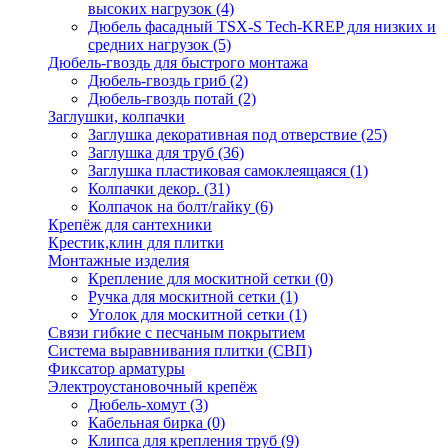
высоких нагрузок
(4)
Дюбель фасадный TSX-S Tech-KREP для низких и
средних нагрузок
(5)
Дюбель-гвоздь для быстрого монтажа
Дюбель-гвоздь гриб
(2)
Дюбель-гвоздь потай
(2)
Заглушки, колпачки
Заглушка декоративная под отверствие
(25)
Заглушка для труб
(36)
Заглушка пластиковая самоклеящаяся
(1)
Колпачки декор.
(31)
Колпачок на болт/гайку
(6)
Крепёж для сантехники
Крестик,клин для плитки
Монтажные изделия
Крепление для москитной сетки
(0)
Ручка для москитной сетки
(1)
Уголок для москитной сетки
(1)
Связи гибкие с песчаным покрытием
Система выравнивания плитки (СВП)
Фиксатор арматуры
Электроустановочный крепёж
Дюбель-хомут
(3)
Кабельная бирка
(0)
Клипса для крепления труб
(9)