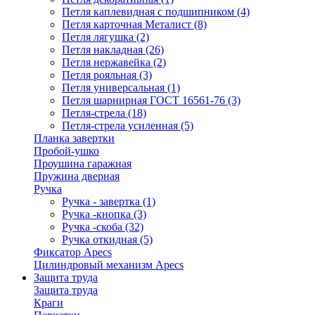
Петля каплевидная с подшипником
(4)
Петля карточная Металист
(8)
Петля лягушка
(2)
Петля накладная
(26)
Петля нержавейка
(2)
Петля рояльная
(3)
Петля универсальная
(1)
Петля шарнирная ГОСТ 16561-76
(3)
Петля-стрела
(18)
Петля-стрела усиленная
(5)
Планка завертки
Пробой-ушко
Проушина гаражная
Пружина дверная
Ручка
Ручка - завертка
(1)
Ручка -кнопка
(3)
Ручка -скоба
(32)
Ручка откидная
(5)
Фиксатор Apecs
Цилиндровый механизм Apecs
Защита труда
Защита труда
Краги