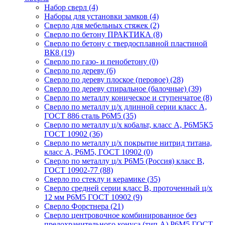
Набор сверл
(4)
Наборы для установки замков
(4)
Сверло для мебельных стяжек
(2)
Сверло по бетону ПРАКТИКА
(8)
Сверло по бетону с твердосплавной пластиной
ВК8
(19)
Сверло по газо- и пенобетону
(0)
Сверло по дереву
(6)
Сверло по дереву плоское (перовое)
(28)
Сверло по дереву спиральное (балочные)
(39)
Сверло по металлу коническое и ступенчатое
(8)
Сверло по металлу ц/х длинной серии класс А,
ГОСТ 886 сталь Р6М5
(35)
Сверло по металлу ц/х кобальт, класс А, Р6М5К5
ГОСТ 10902
(36)
Сверло по металлу ц/х покрытие нитрид титана,
класс А, Р6М5, ГОСТ 10902
(0)
Сверло по металлу ц/х Р6М5 (Россия) класс В,
ГОСТ 10902-77
(88)
Сверло по стеклу и керамике
(35)
Сверло средней серии класс В, проточенный ц/х
12 мм Р6М5 ГОСТ 10902
(9)
Сверло Форстнера
(21)
Сверло центровочное комбинированное без
предохранительного конуса (тип А) Р6М5 ГОСТ