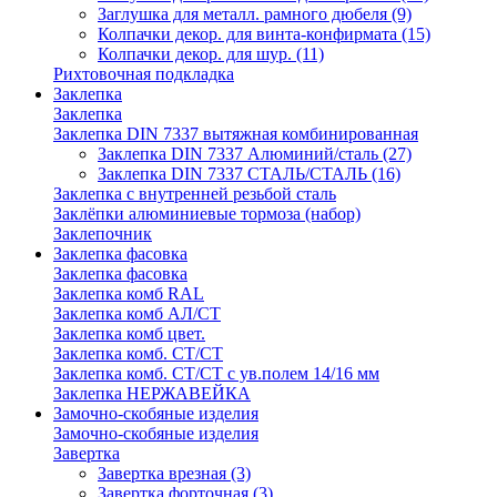
Заглушка для металл. рамного дюбеля
(9)
Колпачки декор. для винта-конфирмата
(15)
Колпачки декор. для шур.
(11)
Рихтовочная подкладка
Заклепка
Заклепка
Заклепка DIN 7337 вытяжная комбинированная
Заклепка DIN 7337 Алюминий/сталь
(27)
Заклепка DIN 7337 СТАЛЬ/СТАЛЬ
(16)
Заклепка с внутренней резьбой сталь
Заклёпки алюминиевые тормоза (набор)
Заклепочник
Заклепка фасовка
Заклепка фасовка
Заклепка комб RAL
Заклепка комб АЛ/СТ
Заклепка комб цвет.
Заклепка комб. СТ/СТ
Заклепка комб. СТ/СТ с ув.полем 14/16 мм
Заклепка НЕРЖАВЕЙКА
Замочно-скобяные изделия
Замочно-скобяные изделия
Завертка
Завертка врезная
(3)
Завертка форточная
(3)