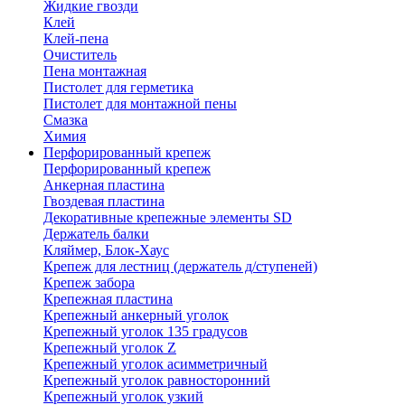
Жидкие гвозди
Клей
Клей-пена
Очиститель
Пена монтажная
Пистолет для герметика
Пистолет для монтажной пены
Смазка
Химия
Перфорированный крепеж
Перфорированный крепеж
Анкерная пластина
Гвоздевая пластина
Декоративные крепежные элементы SD
Держатель балки
Кляймер, Блок-Хаус
Крепеж для лестниц (держатель д/ступеней)
Крепеж забора
Крепежная пластина
Крепежный анкерный уголок
Крепежный уголок 135 градусов
Крепежный уголок Z
Крепежный уголок асимметричный
Крепежный уголок равносторонний
Крепежный уголок узкий