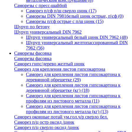
металлическим конструкциям
(8)
Саморезы с пресс-шайбой
Саморез п/сф п/ш сверло цинк
(17)
Саморезы DIN 7981белый цинк острые, п\сф
(0)
Саморезы п/сф острые с п/ш цинк
(15)
Шуруп по бетону
Шуруп универсальный DIN 7962
Шуруп универсальный белый цинк DIN 7962
(48)
Шуруп универсальный желтопассированный DIN
7962
(56)
Саморезы фасовка
Саморезы фасовка
Саморез гипс/дерево желтый цинк
Саморез для крепления листов гипсокартона
Саморез для крепления листов гипсокартона к
деревянной обрешетке
(29)
Саморез для крепления листов гипсокартона к
деревянной обрешетке (кг)
(18)
Саморез для крепления листов гипсокартона к
профилям из листового металла
(11)
Саморез для крепления листов гипсокартона к
профилям из листового металла (кг)
(13)
Саморез оконные потай ум.гол.ч/р сверло бел.
Саморез п/ц остр оксид /цинк
Саморез п/ц сверло оксид /цинк