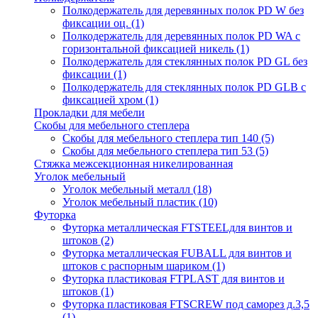
Полкодержатель для деревянных полок PD W без
фиксации оц.
(1)
Полкодержатель для деревянных полок PD WA с
горизонтальной фиксацией никель
(1)
Полкодержатель для стеклянных полок PD GL без
фиксации
(1)
Полкодержатель для стеклянных полок PD GLВ с
фиксацией хром
(1)
Прокладки для мебели
Скобы для мебельного степлера
Скобы для мебельного степлера тип 140
(5)
Скобы для мебельного степлера тип 53
(5)
Стяжка межсекционная никелированная
Уголок мебельный
Уголок мебельный металл
(18)
Уголок мебельный пластик
(10)
Футорка
Футорка металлическая FTSTEELдля винтов и
штоков
(2)
Футорка металлическая FUBALL для винтов и
штоков с распорным шариком
(1)
Футорка пластиковая FTPLAST для винтов и
штоков
(1)
Футорка пластиковая FTSCREW под саморез д.3,5
(1)