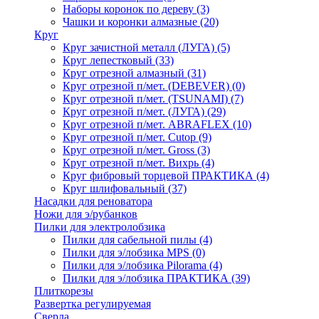
Наборы коронок по дереву
(3)
Чашки и коронки алмазные
(20)
Круг
Круг зачистной металл (ЛУГА)
(5)
Круг лепестковый
(33)
Круг отрезной алмазный
(31)
Круг отрезной п/мет. (DEBEVER)
(0)
Круг отрезной п/мет. (TSUNAMI)
(7)
Круг отрезной п/мет. (ЛУГА)
(29)
Круг отрезной п/мет. ABRAFLEX
(10)
Круг отрезной п/мет. Cutop
(9)
Круг отрезной п/мет. Gross
(3)
Круг отрезной п/мет. Вихрь
(4)
Круг фибровый торцевой ПРАКТИКА
(4)
Круг шлифовальный
(37)
Насадки для реноватора
Ножи для э/рубанков
Пилки для электролобзика
Пилки для сабельной пилы
(4)
Пилки для э/лобзика MPS
(0)
Пилки для э/лобзика Pilorama
(4)
Пилки для э/лобзика ПРАКТИКА
(39)
Плиткорезы
Развертка регулируемая
Сверла