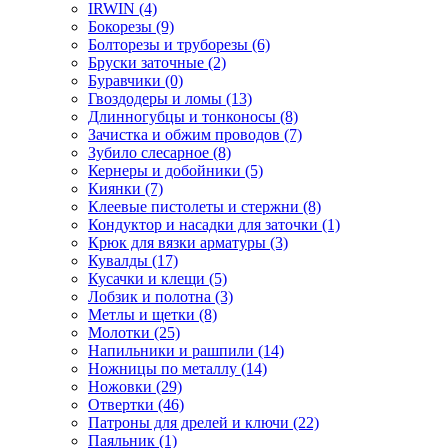
IRWIN
(4)
Бокорезы
(9)
Болторезы и труборезы
(6)
Бруски заточные
(2)
Буравчики
(0)
Гвоздодеры и ломы
(13)
Длинногубцы и тонконосы
(8)
Зачистка и обжим проводов
(7)
Зубило слесарное
(8)
Кернеры и добойники
(5)
Киянки
(7)
Клеевые пистолеты и стержни
(8)
Кондуктор и насадки для заточки
(1)
Крюк для вязки арматуры
(3)
Кувалды
(17)
Кусачки и клещи
(5)
Лобзик и полотна
(3)
Метлы и щетки
(8)
Молотки
(25)
Напильники и рашпили
(14)
Ножницы по металлу
(14)
Ножовки
(29)
Отвертки
(46)
Патроны для дрелей и ключи
(22)
Паяльник
(1)