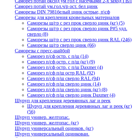
Саморез потай оксид ум гол с насечками 2-х заход ГВЛ
Саморез потай ум.гол.ч/р ост. бел цинк
Саморезы DIN 7981белый цинк острые, п\сф
Саморезы для крепления кровельных материалов
Саморезы ш/гр с рез прок сверло цинк (кг)
(5)
Саморезы ш/гр с рез прок сверло цинк P#5 удл.
сверло
(8)
Саморезы ш/гр с рез прок сверло цинк RAL
(246)
Саморезы ш/гр сверло цинк
(66)
Саморезы с пресс-шайбой
Саморез п/сф остр. с п/ш
(14)
Саморез п/сф остр. с п/ш (кг)
(9)
Саморез п/сф остр. с п/ш Daxmer
(4)
Саморез п/сф п/ш остр RAL
(92)
Саморез п/сф п/ш сверло RAL
(94)
Саморез п/сф п/ш сверло цинк
(14)
Саморез п/сф п/ш сверло цинк (кг)
(8)
Саморез п/сф п/ш сверло цинк Daxmer
(4)
Шуруп для крепления деревянных лаг и реек
Шуруп для крепления деревянных лаг и реек (кг)
(56)
Шуруп универ. желтопас.
Шуруп универ. желтопас. (кг)
Шуруп универсальный оцинков. (кг)
Шуруп универсальный оцинкован.