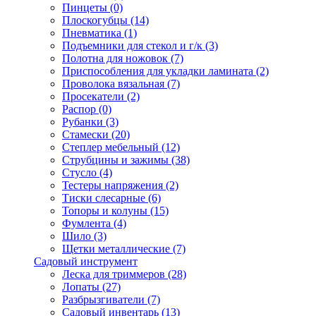
Пинцеты
(0)
Плоскогубцы
(14)
Пневматика
(1)
Подъемники для стекол и г/к
(3)
Полотна для ножовок
(7)
Приспособления для укладки ламината
(2)
Проволока вязальная
(7)
Просекатели
(2)
Распор
(0)
Рубанки
(3)
Стамески
(20)
Степлер мебельный
(12)
Струбцины и зажимы
(38)
Стусло
(4)
Тестеры напряжения
(2)
Тиски слесарные
(6)
Топоры и колуны
(15)
Фумлента
(4)
Шило
(3)
Щетки металлические
(7)
Садовый инструмент
Леска для триммеров
(28)
Лопаты
(27)
Разбрызгиватели
(7)
Садовый инвентарь
(13)