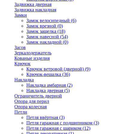
Задвижка дверная
Задвижка накладная
Замки
Замок велосипедный
(6)
Замок врезной
(0)
Замок защелка
(18)
Замок навесной
(54)
Замок накладной
(0)
Засов
Зеркалодержатель
Кованые изделия
Крючок
Крючок ветровой (дверной)
(9)
Крючок-вешалка
(36)
Накладка
Накладка амбарная
(2)
Накладка дверная
(5)
Ограничитель дверной
Опора для перил
Опора колесная
Петли
Петля ввёртная
(3)
Петля гаражная с подшипником
(3)
Петля гаражная с шариком
(12)
Петля декоративная
(1)