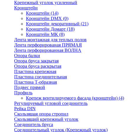
Крепежный уголок усиленный
Кронштейн
Кронштейн
(14)
Кронштейн DMX
(0)
Кронштейн декоративный
(21)
Кронштейн Домарт
(18)
Кронштейн МК
(8)
Лента монтажная для теплых полов
Лента перфорированая ПРЯМАЯ
Лента перфорированная ВОЛНА
Опора балки
Опора бруса закрытая
Опора бруса раскрытая
Пластина крепежная
Пластина соединительная
Пластина Т-образная
Подвес прямой
Профиль
Крепеж вентилируемого фасада (кронштейн)
(4)
Регулируемый угловой соединитель
Рейка DIN
Скользящая опора стропил
Скользящий крепежный уголок
Соединитель бруса
Соединительный уголок (Крепежный уголок)