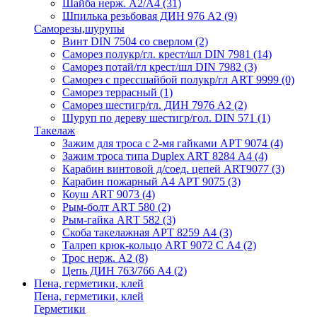
Шайба нерж. А2/А4
(31)
Шпилька резьбовая ДИН 976 А2
(9)
Саморезы,шурупы
Винт DIN 7504 со сверлом
(2)
Саморез полукр/гл. крест/шл DIN 7981
(14)
Саморез потай/гл крест/шл DIN 7982
(3)
Саморез с прессшайбой полукр/гл ART 9999
(0)
Саморез террасный
(1)
Саморез шестигр/гл. ДИН 7976 А2
(2)
Шуруп по дереву шестигр/гол. DIN 571
(1)
Такелаж
Зажим для троса с 2-мя гайками АРТ 9074
(4)
Зажим троса типа Duplex ART 8284 А4
(4)
Карабин винтовой д/соед. цепей ART9077
(3)
Карабин пожарный А4 АРТ 9075
(3)
Коуш ART 9073
(4)
Рым-болт АRТ 580
(2)
Рым-гайка АRТ 582
(3)
Скоба такелажная АРТ 8259 А4
(3)
Талреп крюк-кольцо ART 9072 С A4
(2)
Трос нерж. А2
(8)
Цепь ДИН 763/766 А4
(2)
Пена, герметики, клей
Пена, герметики, клей
Герметики