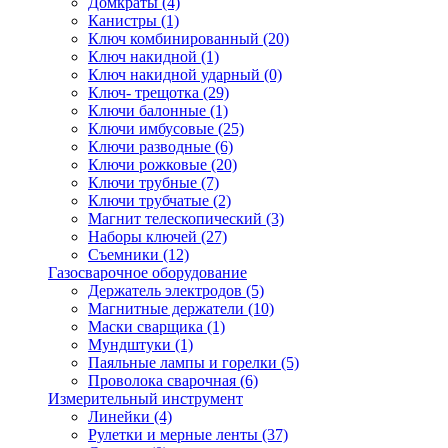
Домкраты
(4)
Канистры
(1)
Ключ комбинированный
(20)
Ключ накидной
(1)
Ключ накидной ударный
(0)
Ключ- трещотка
(29)
Ключи балонные
(1)
Ключи имбусовые
(25)
Ключи разводные
(6)
Ключи рожковые
(20)
Ключи трубные
(7)
Ключи трубчатые
(2)
Магнит телескопический
(3)
Наборы ключей
(27)
Съемники
(12)
Газосварочное оборудование
Держатель электродов
(5)
Магнитные держатели
(10)
Маски сварщика
(1)
Мундштуки
(1)
Паяльные лампы и горелки
(5)
Проволока сварочная
(6)
Измерительный инструмент
Линейки
(4)
Рулетки и мерные ленты
(37)