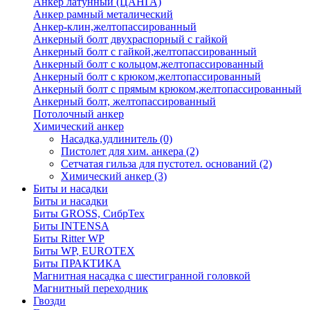
Анкер латунный (ЦАНГА)
Анкер рамный металический
Анкер-клин,желтопассированный
Анкерный болт двухраспорный с гайкой
Анкерный болт с гайкой,желтопассированный
Анкерный болт с кольцом,желтопассированный
Анкерный болт с крюком,желтопассированный
Анкерный болт с прямым крюком,желтопассированный
Анкерный болт, желтопассированный
Потолочный анкер
Химический анкер
Насадка,удлинитель
(0)
Пистолет для хим. анкера
(2)
Сетчатая гильза для пустотел. оснований
(2)
Химический анкер
(3)
Биты и насадки
Биты и насадки
Биты GROSS, СибрТех
Биты INTENSA
Биты Ritter WP
Биты WP, EUROTEX
Биты ПРАКТИКА
Магнитная насадка с шестигранной головкой
Магнитный переходник
Гвозди