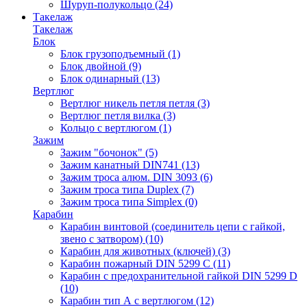
Шуруп-полукольцо
(24)
Такелаж
Такелаж
Блок
Блок грузоподъемный
(1)
Блок двойной
(9)
Блок одинарный
(13)
Вертлюг
Вертлюг никель петля петля
(3)
Вертлюг петля вилка
(3)
Кольцо с вертлюгом
(1)
Зажим
Зажим "бочонок"
(5)
Зажим канатный DIN741
(13)
Зажим троса алюм. DIN 3093
(6)
Зажим троса типа Duplex
(7)
Зажим троса типа Simplex
(0)
Карабин
Карабин винтовой (соединитель цепи с гайкой,
звено с затвором)
(10)
Карабин для животных (ключей)
(3)
Карабин пожарный DIN 5299 C
(11)
Карабин с предохранительной гайкой DIN 5299 D
(10)
Карабин тип А с вертлюгом
(12)