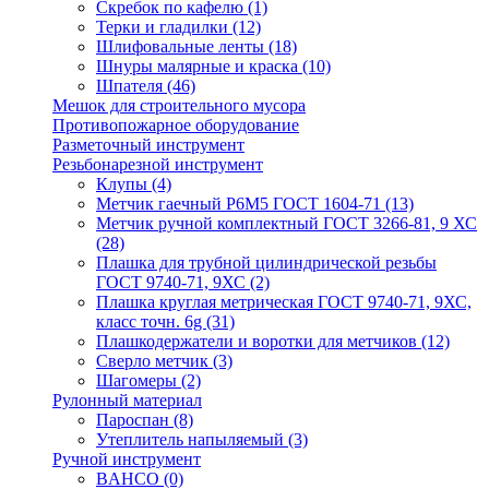
Скребок по кафелю
(1)
Терки и гладилки
(12)
Шлифовальные ленты
(18)
Шнуры малярные и краска
(10)
Шпателя
(46)
Мешок для строительного мусора
Противопожарное оборудование
Разметочный инструмент
Резьбонарезной инструмент
Клупы
(4)
Метчик гаечный Р6М5 ГОСТ 1604-71
(13)
Метчик ручной комплектный ГОСТ 3266-81, 9 ХС
(28)
Плашка для трубной цилиндрической резьбы
ГОСТ 9740-71, 9ХС
(2)
Плашка круглая метрическая ГОСТ 9740-71, 9ХС,
класс точн. 6g
(31)
Плашкодержатели и воротки для метчиков
(12)
Сверло метчик
(3)
Шагомеры
(2)
Рулонный материал
Пароспан
(8)
Утеплитель напыляемый
(3)
Ручной инструмент
BAHCO
(0)