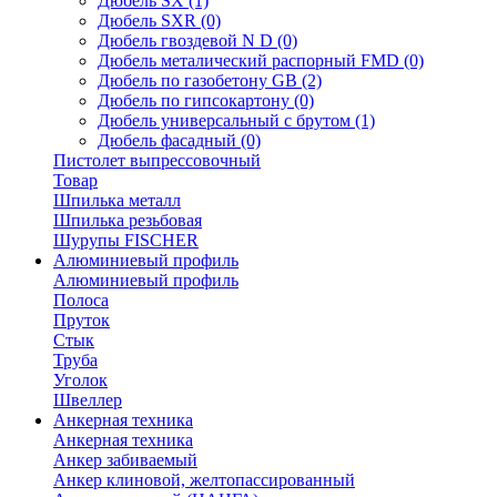
Дюбель SX
(1)
Дюбель SXR
(0)
Дюбель гвоздевой N D
(0)
Дюбель металический распорный FMD
(0)
Дюбель по газобетону GB
(2)
Дюбель по гипсокартону
(0)
Дюбель универсальный с брутом
(1)
Дюбель фасадный
(0)
Пистолет выпрессовочный
Товар
Шпилька металл
Шпилька резьбовая
Шурупы FISCHER
Алюминиевый профиль
Алюминиевый профиль
Полоса
Пруток
Стык
Труба
Уголок
Швеллер
Анкерная техника
Анкерная техника
Анкер забиваемый
Анкер клиновой, желтопассированный