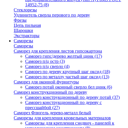
14952-75
(8)
Стеклорезы
Удлинитель сверла перового по дереву
Фрезы
Цепь пильная
Шарошки
Экстракторы
Саморезы
Саморезы
Саморез для крепления листов гипсокартона
Саморез гипс/дерево желтый цинк
(17)
Саморез п/ц остр
(3)
Саморез п/ц сверло
(4)
Саморез по дереву крупный шаг оксид
(18)
Саморез по металлу частый шаг оксид
(13)
Саморез для оконной фурнитуры
Саморез потай оконный сверло бел цинк
(6)
Саморез конструкционный по дереву
Саморез конструкционный по дереву потай
(37)
Саморез конструкционный по дереву с
прессшайбой
(27)
Саморез Флюгель дерево-металл белый
Саморезы для крепления кровельных материалов
Саморезы для крепления сэндвич - панелей к