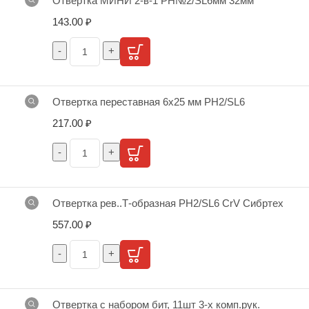
Отвертка МИНИ 2-в-1 PH№2/SL6мм 32мм
143.00
₽
Отвертка переставная 6х25 мм PH2/SL6
217.00
₽
Отвертка рев..Т-образная РH2/SL6 CrV Сибртех
557.00
₽
Отвертка с набором бит, 11шт 3-х комп.рук.