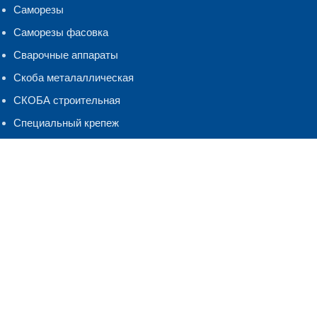
Саморезы
Саморезы фасовка
Сварочные аппараты
Скоба металаллическая
СКОБА строительная
Специальный крепеж
Такелаж
Хомуты, бандаж
ЧЕСТНЫЙ ЗНАК
Шнуры Веревки
Шуруп-кольцо,костыль.полукольцо
ЭЛЕКТРОДЫ
Контакты