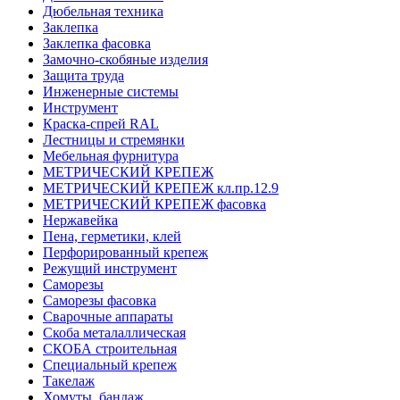
Дюбельная техника
Заклепка
Заклепка фасовка
Замочно-скобяные изделия
Защита труда
Инженерные системы
Инструмент
Краска-спрей RAL
Лестницы и стремянки
Мебельная фурнитура
МЕТРИЧЕСКИЙ КРЕПЕЖ
МЕТРИЧЕСКИЙ КРЕПЕЖ кл.пр.12.9
МЕТРИЧЕСКИЙ КРЕПЕЖ фасовка
Нержавейка
Пена, герметики, клей
Перфорированный крепеж
Режущий инструмент
Саморезы
Саморезы фасовка
Сварочные аппараты
Скоба металаллическая
СКОБА строительная
Специальный крепеж
Такелаж
Хомуты, бандаж