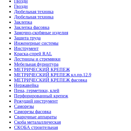
Гвозди
Гвозди
Дюбельная техника
Дюбельная техника
Заклепка
Заклепка фасовка
Замочно-скобяные изделия
Защита труда
Инженерные системы
Инструмент
Краска-спрей RAL
Лестницы и стремянки
Мебельная фурнитура
МЕТРИЧЕСКИЙ КРЕПЕЖ
МЕТРИЧЕСКИЙ КРЕПЕЖ кл.пр.12.9
МЕТРИЧЕСКИЙ КРЕПЕЖ фасовка
Нержавейка
Пена, герметики, клей
Перфорированный крепеж
Режущий инструмент
Саморезы
Саморезы фасовка
Сварочные аппараты
Скоба металаллическая
СКОБА строительная