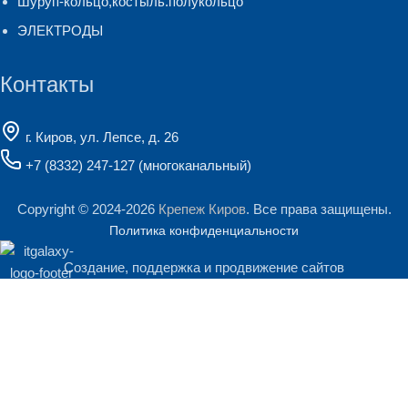
Шуруп-кольцо,костыль.полукольцо
ЭЛЕКТРОДЫ
Контакты
г. Киров, ул. Лепсе, д. 26
+7 (8332) 247-127
(многоканальный)
Copyright © 2024-2026
Крепеж Киров
. Все права защищены.
Политика конфиденциальности
Создание, поддержка и продвижение сайтов
Мы используем файлы cookie и сервис Яндекс.Метрика для
анализа посещаемости сайта. Продолжая им пользоваться, Вы
Поиск
соглашаетесь на обработку персональных данных.
Начните печатать, чтобы увидеть продукты, которые вы ищете.
Подробнее
Принять