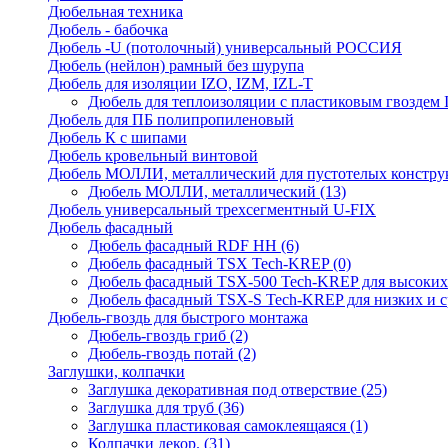
Дюбельная техника
Дюбель - бабочка
Дюбель -U (потолочный) универсальный РОССИЯ
Дюбель (нейлон) рамный без шурупа
Дюбель для изоляции IZO, IZM, IZL-T
Дюбель для теплоизоляции с пластиковым гвоздем
Дюбель для ПБ полипропиленовый
Дюбель К с шипами
Дюбель кровельный винтовой
Дюбель МОЛЛИ, металлический для пустотелых констру
Дюбель МОЛЛИ, металлический
(13)
Дюбель универсальный трехсегментный U-FIX
Дюбель фасадный
Дюбель фасадный RDF НН
(6)
Дюбель фасадный TSX Tech-KREP
(0)
Дюбель фасадный TSX-500 Tech-KREP для высоких
Дюбель фасадный TSX-S Tech-KREP для низких и с
Дюбель-гвоздь для быстрого монтажа
Дюбель-гвоздь гриб
(2)
Дюбель-гвоздь потай
(2)
Заглушки, колпачки
Заглушка декоративная под отверствие
(25)
Заглушка для труб
(36)
Заглушка пластиковая самоклеящаяся
(1)
Колпачки декор.
(31)