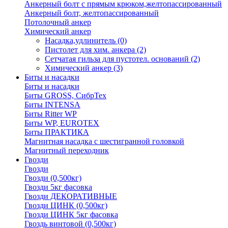
Анкерный болт с прямым крюком,желтопассированный
Анкерный болт, желтопассированный
Потолочный анкер
Химический анкер
Насадка,удлинитель
(0)
Пистолет для хим. анкера
(2)
Сетчатая гильза для пустотел. оснований
(2)
Химический анкер
(3)
Биты и насадки
Биты и насадки
Биты GROSS, СибрТех
Биты INTENSA
Биты Ritter WP
Биты WP, EUROTEX
Биты ПРАКТИКА
Магнитная насадка с шестигранной головкой
Магнитный переходник
Гвозди
Гвозди
Гвозди (0,500кг)
Гвозди 5кг фасовка
Гвозди ДЕКОРАТИВНЫЕ
Гвозди ЦИНК (0,500кг)
Гвозди ЦИНК 5кг фасовка
Гвоздь винтовой (0,500кг)