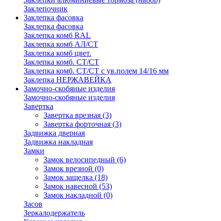
Заклепочник
Заклепка фасовка
Заклепка фасовка
Заклепка комб RAL
Заклепка комб АЛ/СТ
Заклепка комб цвет.
Заклепка комб. СТ/СТ
Заклепка комб. СТ/СТ с ув.полем 14/16 мм
Заклепка НЕРЖАВЕЙКА
Замочно-скобяные изделия
Замочно-скобяные изделия
Завертка
Завертка врезная
(3)
Завертка форточная
(3)
Задвижка дверная
Задвижка накладная
Замки
Замок велосипедный
(6)
Замок врезной
(0)
Замок защелка
(18)
Замок навесной
(53)
Замок накладной
(0)
Засов
Зеркалодержатель