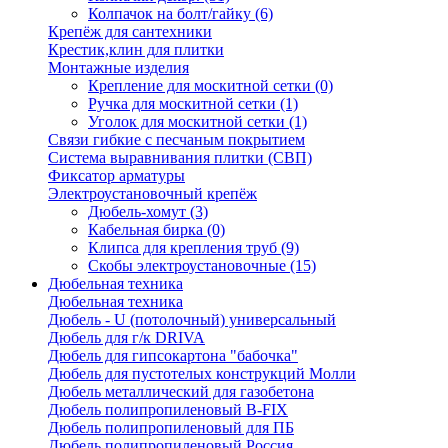
Колпачок на болт/гайку
(6)
Крепёж для сантехники
Крестик,клин для плитки
Монтажные изделия
Крепление для москитной сетки
(0)
Ручка для москитной сетки
(1)
Уголок для москитной сетки
(1)
Связи гибкие с песчаным покрытием
Система выравнивания плитки (СВП)
Фиксатор арматуры
Электроустановочный крепёж
Дюбель-хомут
(3)
Кабельная бирка
(0)
Клипса для крепления труб
(9)
Скобы электроустановочные
(15)
Дюбельная техника
Дюбельная техника
Дюбель - U (потолочный) универсальный
Дюбель для г/к DRIVA
Дюбель для гипсокартона "бабочка"
Дюбель для пустотелых конструкций Молли
Дюбель металлический для газобетона
Дюбель полипропиленовый В-FIX
Дюбель полипропиленовый для ПБ
Дюбель полипропиленовый Россия