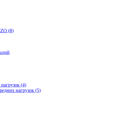
 IZO
(8)
кций
 нагрузок
(4)
редних нагрузок
(5)