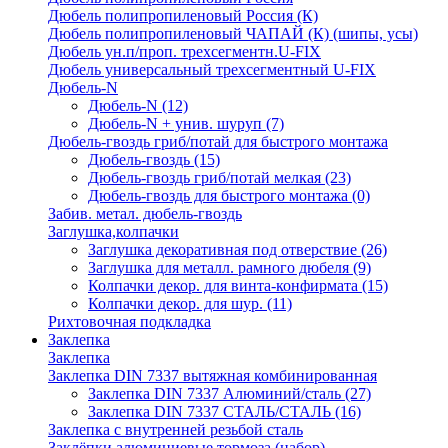
Дюбель полипропиленовый Россия (К)
Дюбель полипропиленовый ЧАПАЙ (К) (шипы, усы)
Дюбель ун.п/проп. трехсегментн.U-FIX
Дюбель универсальный трехсегментный U-FIX
Дюбель-N
Дюбель-N
(12)
Дюбель-N + унив. шуруп
(7)
Дюбель-гвоздь гриб/потай для быстрого монтажа
Дюбель-гвоздь
(15)
Дюбель-гвоздь гриб/потай мелкая
(23)
Дюбель-гвоздь для быстрого монтажа
(0)
Забив. метал. дюбель-гвоздь
Заглушка,колпачки
Заглушка декоративная под отверствие
(26)
Заглушка для металл. рамного дюбеля
(9)
Колпачки декор. для винта-конфирмата
(15)
Колпачки декор. для шур.
(11)
Рихтовочная подкладка
Заклепка
Заклепка
Заклепка DIN 7337 вытяжная комбинированная
Заклепка DIN 7337 Алюминий/сталь
(27)
Заклепка DIN 7337 СТАЛЬ/СТАЛЬ
(16)
Заклепка с внутренней резьбой сталь
Заклёпки алюминиевые тормоза (набор)