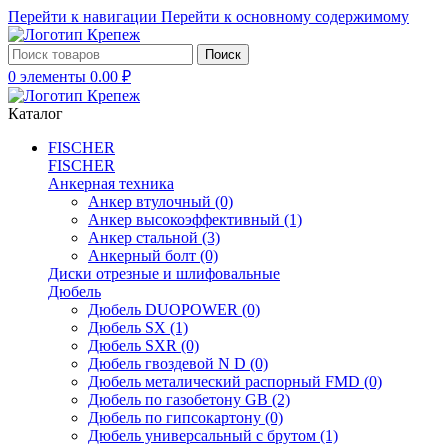
Перейти к навигации
Перейти к основному содержимому
Поиск
0
элементы
0.00
₽
Каталог
FISCHER
FISCHER
Анкерная техника
Анкер втулочный
(0)
Анкер высокоэффективный
(1)
Анкер стальной
(3)
Анкерный болт
(0)
Диски отрезные и шлифовальные
Дюбель
Дюбель DUOPOWER
(0)
Дюбель SX
(1)
Дюбель SXR
(0)
Дюбель гвоздевой N D
(0)
Дюбель металический распорный FMD
(0)
Дюбель по газобетону GB
(2)
Дюбель по гипсокартону
(0)
Дюбель универсальный с брутом
(1)