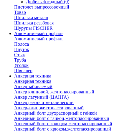
Дюбель фасадный
(0)
Пистолет выпрессовочный
Товар
Шпилька металл
Шпилька резьбовая
Шурупы FISCHER
Алюминиевый профиль
Алюминиевый профиль
Полоса
Пруток
Стык
Труба
Уголок
Швеллер
Анкерная техника
Анкерная техника
Анкер забиваемый
Анкер клиновой, желтопассированный
Анкер латунный (ЦАНГА)
Анкер рамный металический
Анкер-клин,желтопассированный
Анкерный болт двухраспорный с гайкой
Анкерный болт с гайкой,желтопассированный
Анкерный болт с кольцом,желтопассированный
Анкерный болт с крюком,желтопассированный