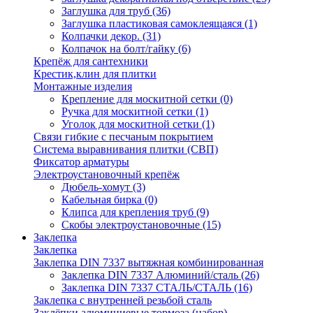
Заглушка для труб
(36)
Заглушка пластиковая самоклеящаяся
(1)
Колпачки декор.
(31)
Колпачок на болт/гайку
(6)
Крепёж для сантехники
Крестик,клин для плитки
Монтажные изделия
Крепление для москитной сетки
(0)
Ручка для москитной сетки
(1)
Уголок для москитной сетки
(1)
Связи гибкие с песчаным покрытием
Система выравнивания плитки (СВП)
Фиксатор арматуры
Электроустановочный крепёж
Дюбель-хомут
(3)
Кабельная бирка
(0)
Клипса для крепления труб
(9)
Скобы электроустановочные
(15)
Заклепка
Заклепка
Заклепка DIN 7337 вытяжная комбинированная
Заклепка DIN 7337 Алюминий/сталь
(26)
Заклепка DIN 7337 СТАЛЬ/СТАЛЬ
(16)
Заклепка с внутренней резьбой сталь
Заклёпки алюминиевые тормоза (набор)