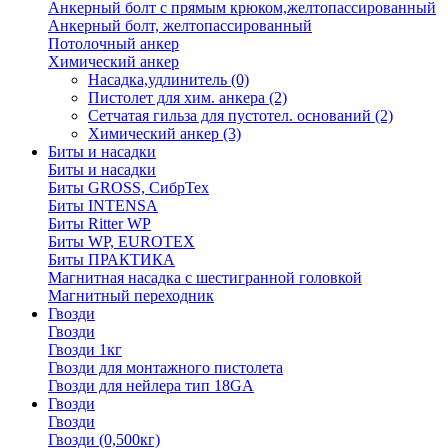
Анкерный болт с прямым крюком,желтопассированный
Анкерный болт, желтопассированный
Потолочный анкер
Химический анкер
Насадка,удлинитель
(0)
Пистолет для хим. анкера
(2)
Сетчатая гильза для пустотел. оснований
(2)
Химический анкер
(3)
Биты и насадки
Биты и насадки
Биты GROSS, СибрТех
Биты INTENSA
Биты Ritter WP
Биты WP, EUROTEX
Биты ПРАКТИКА
Магнитная насадка с шестигранной головкой
Магнитный переходник
Гвозди
Гвозди
Гвозди 1кг
Гвозди для монтажного пистолета
Гвозди для нейлера тип 18GA
Гвозди
Гвозди
Гвозди (0,500кг)