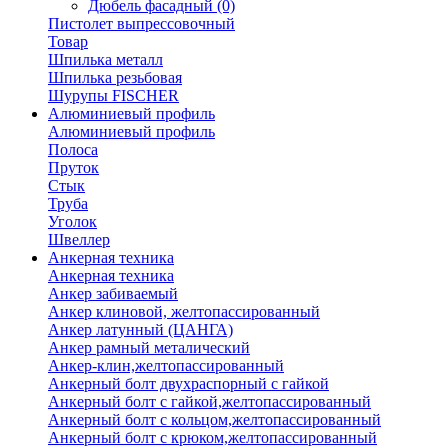
Дюбель фасадный
(0)
Пистолет выпрессовочный
Товар
Шпилька металл
Шпилька резьбовая
Шурупы FISCHER
Алюминиевый профиль
Алюминиевый профиль
Полоса
Пруток
Стык
Труба
Уголок
Швеллер
Анкерная техника
Анкерная техника
Анкер забиваемый
Анкер клиновой, желтопассированный
Анкер латунный (ЦАНГА)
Анкер рамный металический
Анкер-клин,желтопассированный
Анкерный болт двухраспорный с гайкой
Анкерный болт с гайкой,желтопассированный
Анкерный болт с кольцом,желтопассированный
Анкерный болт с крюком,желтопассированный