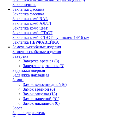
Заклепочник
Заклепка фасовка
Заклепка фасовка
Заклепка комб RAL
Заклепка комб АЛ/СТ
Заклепка комб цвет.
Заклепка комб. СТ/СТ
Заклепка комб. СТ/СТ с ув.полем 14/16 мм
Заклепка НЕРЖАВЕЙКА
Замочно-скобяные изделия
Замочно-скобяные изделия
Завертка
Завертка врезная
(3)
Завертка форточная
(3)
Задвижка дверная
Задвижка накладная
Замки
Замок велосипедный
(6)
Замок врезной
(0)
Замок защелка
(18)
Замок навесной
(51)
Замок накладной
(0)
Засов
Зеркалодержатель