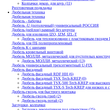
Колпачки декор. для шур.
(11)
Рихтовочная подкладка
Дюбельная техника
Дюбельная техника
Дюбель - бабочка
Дюбель -U (потолочный) универсальный РОССИЯ
Дюбель (нейлон) рамный без шурупа
Дюбель для изоляции IZO, IZM, IZL-T
Дюбель для теплоизоляции с пластиковым гвоздем
Дюбель для ПБ полипропиленовый
Дюбель К с шипами
Дюбель кровельный винтовой
Дюбель МОЛЛИ, металлический для пустотелых констру
Дюбель МОЛЛИ, металлический
(13)
Дюбель универсальный трехсегментный U-FIX
Дюбель фасадный
Дюбель фасадный RDF НН
(6)
Дюбель фасадный TSX Tech-KREP
(0)
Дюбель фасадный TSX-500 Tech-KREP для высоких
Дюбель фасадный TSX-S Tech-KREP для низких и с
Дюбель-гвоздь для быстрого монтажа
Дюбель-гвоздь гриб
(2)
Дюбель-гвоздь потай
(2)
Заглушки, колпачки
Заглушка декоративная под отверствие
(25)