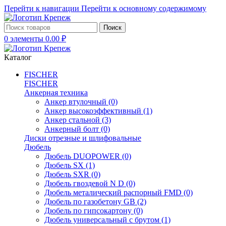
Перейти к навигации
Перейти к основному содержимому
Поиск
0
элементы
0.00
₽
Каталог
FISCHER
FISCHER
Анкерная техника
Анкер втулочный
(0)
Анкер высокоэффективный
(1)
Анкер стальной
(3)
Анкерный болт
(0)
Диски отрезные и шлифовальные
Дюбель
Дюбель DUOPOWER
(0)
Дюбель SX
(1)
Дюбель SXR
(0)
Дюбель гвоздевой N D
(0)
Дюбель металический распорный FMD
(0)
Дюбель по газобетону GB
(2)
Дюбель по гипсокартону
(0)
Дюбель универсальный с брутом
(1)