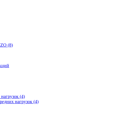
 IZO
(8)
кций
 нагрузок
(4)
редних нагрузок
(4)