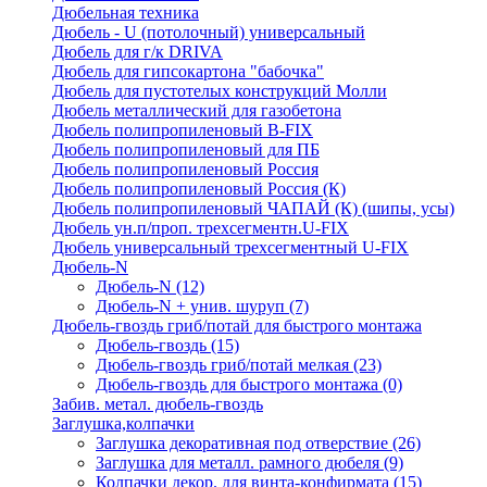
Дюбельная техника
Дюбель - U (потолочный) универсальный
Дюбель для г/к DRIVA
Дюбель для гипсокартона "бабочка"
Дюбель для пустотелых конструкций Молли
Дюбель металлический для газобетона
Дюбель полипропиленовый В-FIX
Дюбель полипропиленовый для ПБ
Дюбель полипропиленовый Россия
Дюбель полипропиленовый Россия (К)
Дюбель полипропиленовый ЧАПАЙ (К) (шипы, усы)
Дюбель ун.п/проп. трехсегментн.U-FIX
Дюбель универсальный трехсегментный U-FIX
Дюбель-N
Дюбель-N
(12)
Дюбель-N + унив. шуруп
(7)
Дюбель-гвоздь гриб/потай для быстрого монтажа
Дюбель-гвоздь
(15)
Дюбель-гвоздь гриб/потай мелкая
(23)
Дюбель-гвоздь для быстрого монтажа
(0)
Забив. метал. дюбель-гвоздь
Заглушка,колпачки
Заглушка декоративная под отверствие
(26)
Заглушка для металл. рамного дюбеля
(9)
Колпачки декор. для винта-конфирмата
(15)