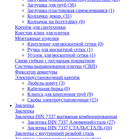
Заглушка для труб
(36)
Заглушка пластиковая самоклеящаяся
(1)
Колпачки декор.
(31)
Колпачок на болт/гайку
(6)
Крепёж для сантехники
Крестик,клин для плитки
Монтажные изделия
Крепление для москитной сетки
(0)
Ручка для москитной сетки
(1)
Уголок для москитной сетки
(1)
Связи гибкие с песчаным покрытием
Система выравнивания плитки (СВП)
Фиксатор арматуры
Электроустановочный крепёж
Дюбель-хомут
(3)
Кабельная бирка
(0)
Клипса для крепления труб
(9)
Скобы электроустановочные
(15)
Заклепка
Заклепка
Заклепка DIN 7337 вытяжная комбинированная
Заклепка DIN 7337 Алюминий/сталь
(27)
Заклепка DIN 7337 СТАЛЬ/СТАЛЬ
(16)
Заклепка с внутренней резьбой сталь
Заклёпки алюминиевые тормоза (набор)