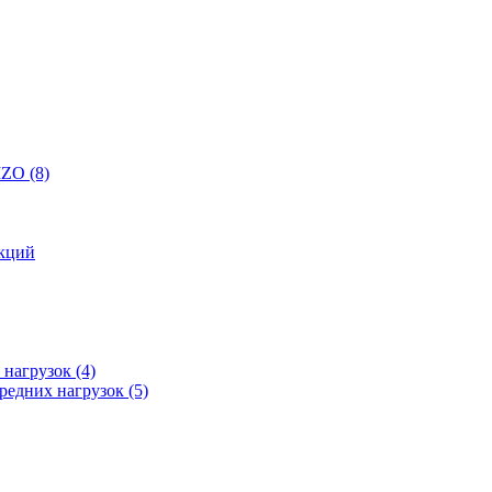
 IZO
(8)
кций
 нагрузок
(4)
редних нагрузок
(5)