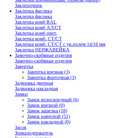
Заклепочник
Заклепка фасовка
Заклепка фасовка
Заклепка комб RAL
Заклепка комб АЛ/СТ
Заклепка комб цвет.
Заклепка комб. СТ/СТ
Заклепка комб. СТ/СТ с ув.полем 14/16 мм
Заклепка НЕРЖАВЕЙКА
Замочно-скобяные изделия
Замочно-скобяные изделия
Завертка
Завертка врезная
(3)
Завертка форточная
(3)
Задвижка дверная
Задвижка накладная
Замки
Замок велосипедный
(6)
Замок врезной
(0)
Замок защелка
(18)
Замок навесной
(51)
Замок накладной
(0)
Засов
Зеркалодержатель