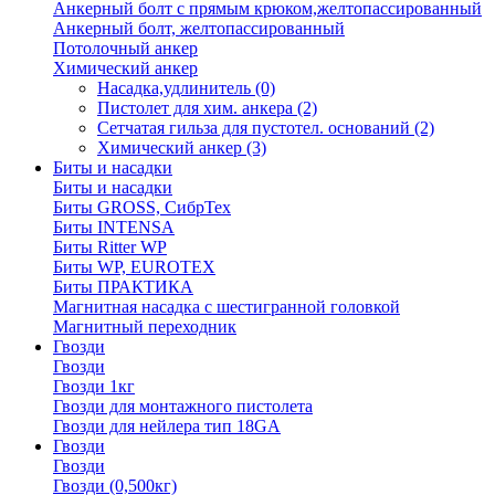
Анкерный болт с прямым крюком,желтопассированный
Анкерный болт, желтопассированный
Потолочный анкер
Химический анкер
Насадка,удлинитель
(0)
Пистолет для хим. анкера
(2)
Сетчатая гильза для пустотел. оснований
(2)
Химический анкер
(3)
Биты и насадки
Биты и насадки
Биты GROSS, СибрТех
Биты INTENSA
Биты Ritter WP
Биты WP, EUROTEX
Биты ПРАКТИКА
Магнитная насадка с шестигранной головкой
Магнитный переходник
Гвозди
Гвозди
Гвозди 1кг
Гвозди для монтажного пистолета
Гвозди для нейлера тип 18GA
Гвозди
Гвозди
Гвозди (0,500кг)