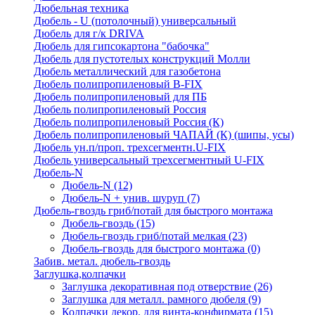
Дюбельная техника
Дюбель - U (потолочный) универсальный
Дюбель для г/к DRIVA
Дюбель для гипсокартона "бабочка"
Дюбель для пустотелых конструкций Молли
Дюбель металлический для газобетона
Дюбель полипропиленовый В-FIX
Дюбель полипропиленовый для ПБ
Дюбель полипропиленовый Россия
Дюбель полипропиленовый Россия (К)
Дюбель полипропиленовый ЧАПАЙ (К) (шипы, усы)
Дюбель ун.п/проп. трехсегментн.U-FIX
Дюбель универсальный трехсегментный U-FIX
Дюбель-N
Дюбель-N
(12)
Дюбель-N + унив. шуруп
(7)
Дюбель-гвоздь гриб/потай для быстрого монтажа
Дюбель-гвоздь
(15)
Дюбель-гвоздь гриб/потай мелкая
(23)
Дюбель-гвоздь для быстрого монтажа
(0)
Забив. метал. дюбель-гвоздь
Заглушка,колпачки
Заглушка декоративная под отверствие
(26)
Заглушка для металл. рамного дюбеля
(9)
Колпачки декор. для винта-конфирмата
(15)