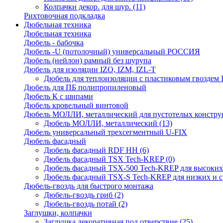
Колпачки декор. для шур.
(11)
Рихтовочная подкладка
Дюбельная техника
Дюбельная техника
Дюбель - бабочка
Дюбель -U (потолочный) универсальный РОССИЯ
Дюбель (нейлон) рамный без шурупа
Дюбель для изоляции IZO, IZM, IZL-T
Дюбель для теплоизоляции с пластиковым гвоздем
Дюбель для ПБ полипропиленовый
Дюбель К с шипами
Дюбель кровельный винтовой
Дюбель МОЛЛИ, металлический для пустотелых констру
Дюбель МОЛЛИ, металлический
(13)
Дюбель универсальный трехсегментный U-FIX
Дюбель фасадный
Дюбель фасадный RDF НН
(6)
Дюбель фасадный TSX Tech-KREP
(0)
Дюбель фасадный TSX-500 Tech-KREP для высоких
Дюбель фасадный TSX-S Tech-KREP для низких и с
Дюбель-гвоздь для быстрого монтажа
Дюбель-гвоздь гриб
(2)
Дюбель-гвоздь потай
(2)
Заглушки, колпачки
Заглушка декоративная под отверствие
(25)