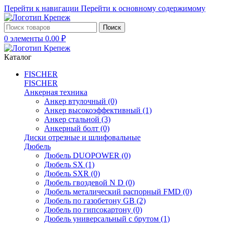
Перейти к навигации
Перейти к основному содержимому
Поиск
0
элементы
0.00
₽
Каталог
FISCHER
FISCHER
Анкерная техника
Анкер втулочный
(0)
Анкер высокоэффективный
(1)
Анкер стальной
(3)
Анкерный болт
(0)
Диски отрезные и шлифовальные
Дюбель
Дюбель DUOPOWER
(0)
Дюбель SX
(1)
Дюбель SXR
(0)
Дюбель гвоздевой N D
(0)
Дюбель металический распорный FMD
(0)
Дюбель по газобетону GB
(2)
Дюбель по гипсокартону
(0)
Дюбель универсальный с брутом
(1)