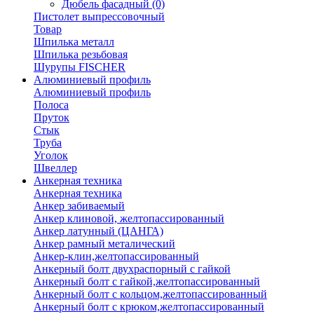
Дюбель фасадный
(0)
Пистолет выпрессовочный
Товар
Шпилька металл
Шпилька резьбовая
Шурупы FISCHER
Алюминиевый профиль
Алюминиевый профиль
Полоса
Пруток
Стык
Труба
Уголок
Швеллер
Анкерная техника
Анкерная техника
Анкер забиваемый
Анкер клиновой, желтопассированный
Анкер латунный (ЦАНГА)
Анкер рамный металический
Анкер-клин,желтопассированный
Анкерный болт двухраспорный с гайкой
Анкерный болт с гайкой,желтопассированный
Анкерный болт с кольцом,желтопассированный
Анкерный болт с крюком,желтопассированный