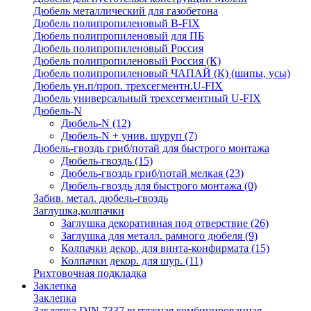
Дюбель металлический для газобетона
Дюбель полипропиленовый В-FIX
Дюбель полипропиленовый для ПБ
Дюбель полипропиленовый Россия
Дюбель полипропиленовый Россия (К)
Дюбель полипропиленовый ЧАПАЙ (К) (шипы, усы)
Дюбель ун.п/проп. трехсегментн.U-FIX
Дюбель универсальный трехсегментный U-FIX
Дюбель-N
Дюбель-N
(12)
Дюбель-N + унив. шуруп
(7)
Дюбель-гвоздь гриб/потай для быстрого монтажа
Дюбель-гвоздь
(15)
Дюбель-гвоздь гриб/потай мелкая
(23)
Дюбель-гвоздь для быстрого монтажа
(0)
Забив. метал. дюбель-гвоздь
Заглушка,колпачки
Заглушка декоративная под отверствие
(26)
Заглушка для металл. рамного дюбеля
(9)
Колпачки декор. для винта-конфирмата
(15)
Колпачки декор. для шур.
(11)
Рихтовочная подкладка
Заклепка
Заклепка
Заклепка DIN 7337 вытяжная комбинированная