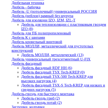
Дюбельная техника
Дюбель - бабочка
Дюбель -U (потолочный) универсальный РОССИЯ
Дюбель (нейлон) рамный без шурупа
Дюбель для изоляции IZO, IZM, IZL-T
Дюбель для теплоизоляции с пластиковым гвоздем
IZO
(8)
Дюбель для ПБ полипропиленовый
Дюбель К с шипами
Дюбель кровельный винтовой
Дюбель МОЛЛИ, металлический для пустотелых
конструкций
Дюбель МОЛЛИ, металлический
(13)
Дюбель универсальный трехсегментный U-FIX
Дюбель фасадный
Дюбель фасадный RDF НН
(6)
Дюбель фасадный TSX Tech-KREP
(0)
Дюбель фасадный TSX-500 Tech-KREP для
высоких нагрузок
(4)
Дюбель фасадный TSX-S Tech-KREP для низких и
средних нагрузок
(5)
Дюбель-гвоздь для быстрого монтажа
Дюбель-гвоздь гриб
(2)
Дюбель-гвоздь потай
(2)
Заглушки, колпачки