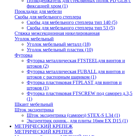
Полкодержатель для стеклянных полок PD GLВ с
фиксацией хром
(1)
Прокладки для мебели
Скобы для мебельного степлера
Скобы для мебельного степлера тип 140
(5)
Скобы для мебельного степлера тип 53
(5)
Стяжка межсекционная никелированная
Уголок мебельный
Уголок мебельный металл
(18)
Уголок мебельный пластик
(10)
Футорка
Футорка металлическая FTSTEELдля винтов и
штоков
(2)
Футорка металлическая FUBALL для винтов и
штоков с распорным шариком
(1)
Футорка пластиковая FTPLAST для винтов и
штоков
(1)
Футорка пластиковая FTSCREW под саморез д.3,5
(1)
Шкант мебельный
Шток эксцентрика
Шток эксцентрика (саморез) STEX-S L34
(1)
Эксцентрик оцинк., для плиты 16мм EX D15
(1)
МЕТРИЧЕСКИЙ КРЕПЕЖ
МЕТРИЧЕСКИЙ КРЕПЕЖ