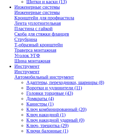
Щитки и каски
(13)
Инженерные системы
Инженерные системы
Кронштейн для профнастила
Лента уплотнительная
Пластина с гайкой
Скоба для стяжки фланцев
Струбцина
Т-образный кронштейн
Траверса монтажная
Уголок УГФ
Шина монтажная
Инструмент
Инструмент
Автомобильный инструмент
Адаптеры, переходники, шарниры
(8)
Воротки и удлинители
(11)
Головки торцевые
(43)
Домкраты
(4)
Канистры
(1)
Ключ комбинированный
(20)
Ключ накидной
(1)
Ключ накидной ударный
(0)
Ключ- трещотка
(29)
Ключи балонные
(1)