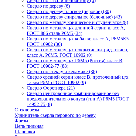
Сверло по газо- и пенобетону
(0)
Сверло по дереву
(6)
Сверло по дереву плоское (перовое)
(30)
Сверло по дереву спиральное (балочные)
(43)
Сверло по металлу коническое и ступенчатое
(8)
Сверло по металлу ц/х длинной серии класс А,
ГОСТ 886 сталь Р6М5
(34)
Сверло по металлу ц/х кобальт, класс А, Р6М5К5
ГОСТ 10902
(36)
Сверло по металлу ц/х покрытие нитрид титана,
класс А, Р6М5, ГОСТ 10902
(0)
Сверло по металлу ц/х Р6М5 (Россия) класс В,
ГОСТ 10902-77
(88)
Сверло по стеклу и керамике
(36)
Сверло средней серии класс В, проточенный ц/х
12 мм Р6М5 ГОСТ 10902
(9)
Сверло Форстнера
(21)
Сверло центровочное комбинированное без
предохранительного конуса (тип А) Р6М5 ГОСТ
14952-75
(8)
Стеклорезы
Удлинитель сверла перового по дереву
Фрезы
Цепь пильная
Шарошки