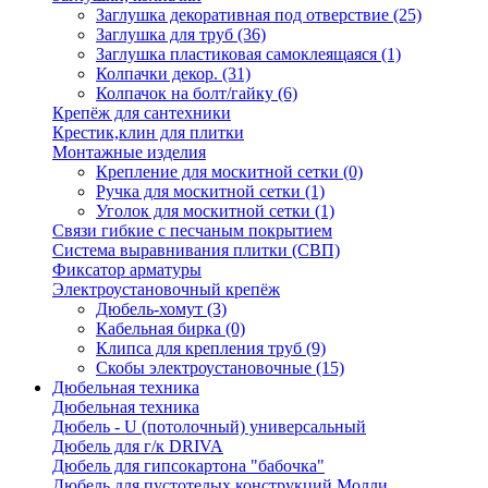
Заглушка декоративная под отверствие
(25)
Заглушка для труб
(36)
Заглушка пластиковая самоклеящаяся
(1)
Колпачки декор.
(31)
Колпачок на болт/гайку
(6)
Крепёж для сантехники
Крестик,клин для плитки
Монтажные изделия
Крепление для москитной сетки
(0)
Ручка для москитной сетки
(1)
Уголок для москитной сетки
(1)
Связи гибкие с песчаным покрытием
Система выравнивания плитки (СВП)
Фиксатор арматуры
Электроустановочный крепёж
Дюбель-хомут
(3)
Кабельная бирка
(0)
Клипса для крепления труб
(9)
Скобы электроустановочные
(15)
Дюбельная техника
Дюбельная техника
Дюбель - U (потолочный) универсальный
Дюбель для г/к DRIVA
Дюбель для гипсокартона "бабочка"
Дюбель для пустотелых конструкций Молли