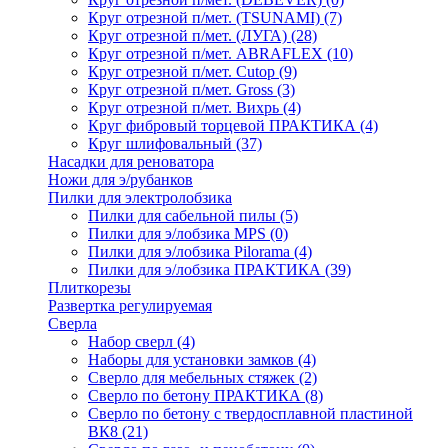
Круг отрезной п/мет. (TSUNAMI)
(7)
Круг отрезной п/мет. (ЛУГА)
(28)
Круг отрезной п/мет. ABRAFLEX
(10)
Круг отрезной п/мет. Cutop
(9)
Круг отрезной п/мет. Gross
(3)
Круг отрезной п/мет. Вихрь
(4)
Круг фибровый торцевой ПРАКТИКА
(4)
Круг шлифовальный
(37)
Насадки для реноватора
Ножи для э/рубанков
Пилки для электролобзика
Пилки для сабельной пилы
(5)
Пилки для э/лобзика MPS
(0)
Пилки для э/лобзика Pilorama
(4)
Пилки для э/лобзика ПРАКТИКА
(39)
Плиткорезы
Развертка регулируемая
Сверла
Набор сверл
(4)
Наборы для установки замков
(4)
Сверло для мебельных стяжек
(2)
Сверло по бетону ПРАКТИКА
(8)
Сверло по бетону с твердосплавной пластиной
ВК8
(21)