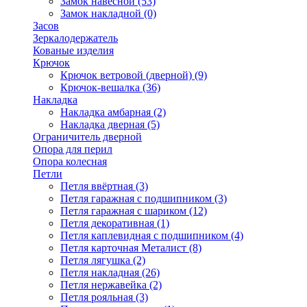
Замок навесной
(53)
Замок накладной
(0)
Засов
Зеркалодержатель
Кованые изделия
Крючок
Крючок ветровой (дверной)
(9)
Крючок-вешалка
(36)
Накладка
Накладка амбарная
(2)
Накладка дверная
(5)
Ограничитель дверной
Опора для перил
Опора колесная
Петли
Петля ввёртная
(3)
Петля гаражная с подшипником
(3)
Петля гаражная с шариком
(12)
Петля декоративная
(1)
Петля каплевидная с подшипником
(4)
Петля карточная Металист
(8)
Петля лягушка
(2)
Петля накладная
(26)
Петля нержавейка
(2)
Петля рояльная
(3)