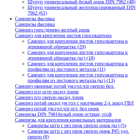
Шуруп универсальный белый цинк DIN 7962
(48)
Шуруп универсальный желтопассированный DIN
7962
(61)
Саморезы фасовка
Саморезы фасовка
Саморез гипс/дерево желтый цинк
Саморез для крепления листов гипсокартона
Саморез для крепления листов гипсокартона к
деревянной обрешетке
(29)
Саморез для крепления листов гипсокартона к
деревянной обрешетке (кг)
(18)
Саморез для крепления листов гипсокартона к
профилям из листового металла
(11)
Саморез для крепления листов гипсокартона к
профилям из листового металла (кг)
(13)
Саморез оконные потай ум.гол.ч/р сверло бел.
Саморез п/ц остр оксид /цинк
Саморез п/ц сверло оксид /цинк
Саморез потай оксид ум гол с насечками 2-х заход ГВЛ
Саморез потай ум.гол.ч/р ост. бел цинк
Саморезы DIN 7981белый цинк острые, п\сф
Саморезы для крепления кровельных материалов
Саморезы ш/гр с рез прок сверло цинк (кг)
(5)
Саморезы ш/гр с рез прок сверло цинк P#5 удл.
сверло
(8)