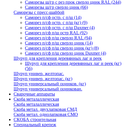
Саморезы ш/гр с рез прок сверло цинк RAL
(244)
Саморезы ш/гр сверло цинк
(66)
Саморезы с пресс-шайбой
Саморез п/сф остр. с п/ш
(14)
Саморез п/сф остр. с п/ш (кг)
(9)
Саморез п/сф остр. с п/ш Daxmer
(4)
Саморез п/сф п/ш остр RAL
(92)
Саморез п/сф п/ш сверло RAL
(94)
Саморез п/сф п/ш сверло цинк
(14)
Саморез п/сф п/ш сверло цинк (кг)
(8)
Саморез п/сф п/ш сверло цинк Daxmer
(4)
Шуруп для крепления деревянных лаг и реек
Шуруп для крепления деревянных лаг и реек (кг)
(56)
Шуруп универ. желтопас.
Шуруп универ. желтопас. (кг)
Шуруп универсальный оцинков. (кг)
Шуруп универсальный оцинкован.
Сварочные аппараты
Скоба металаллическая
Скоба металаллическая
Скоба метал. двухлапковая СМД
Скоба метал. однолапковая СМО
СКОБА строительная
Специальный крепеж