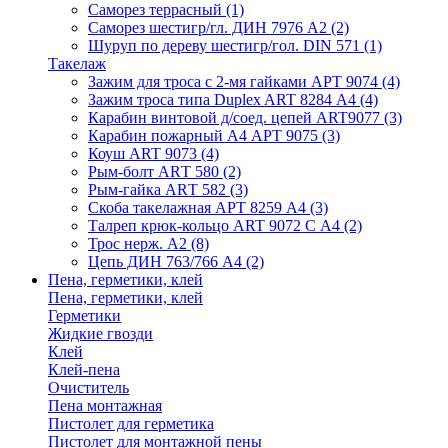
Саморез террасный
(1)
Саморез шестигр/гл. ДИН 7976 А2
(2)
Шуруп по дереву шестигр/гол. DIN 571
(1)
Такелаж
Зажим для троса с 2-мя гайками АРТ 9074
(4)
Зажим троса типа Duplex ART 8284 А4
(4)
Карабин винтовой д/соед. цепей ART9077
(3)
Карабин пожарный А4 АРТ 9075
(3)
Коуш ART 9073
(4)
Рым-болт АRТ 580
(2)
Рым-гайка АRТ 582
(3)
Скоба такелажная АРТ 8259 А4
(3)
Талреп крюк-кольцо ART 9072 С A4
(2)
Трос нерж. А2
(8)
Цепь ДИН 763/766 А4
(2)
Пена, герметики, клей
Пена, герметики, клей
Герметики
Жидкие гвозди
Клей
Клей-пена
Очиститель
Пена монтажная
Пистолет для герметика
Пистолет для монтажной пены