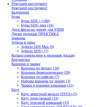
Режущий инструмент
Режущий инструмент
Балеринки
Буры
Буры SDS +
(180)
Буры SDS- max
(16)
Диск фреза по дереву для УШМ
Диски пильные ПРАКТИКА
Зенкеры
Зубила и пики
Зубило SDS Max
(9)
Зубило SDS+
(7)
Кольцо переходное к пильным дискам
Кордщетки
Коронки и чашки
Коронка по бетону
(10)
Коронки биметалические
(28)
Коронки по кафелю
(7)
Наборы коронок по дереву
(3)
Чашки и коронки алмазные
(21)
Круг
Круг зачистной металл (ЛУГА)
(5)
Круг лепестковый
(33)
Круг отрезной алмазный
(33)
Круг отрезной п/мет. (DEBEVER)
(0)