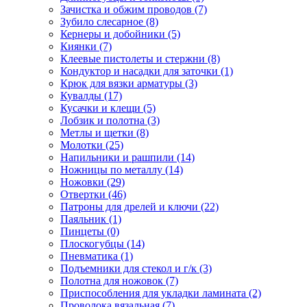
Зачистка и обжим проводов
(7)
Зубило слесарное
(8)
Кернеры и добойники
(5)
Киянки
(7)
Клеевые пистолеты и стержни
(8)
Кондуктор и насадки для заточки
(1)
Крюк для вязки арматуры
(3)
Кувалды
(17)
Кусачки и клещи
(5)
Лобзик и полотна
(3)
Метлы и щетки
(8)
Молотки
(25)
Напильники и рашпили
(14)
Ножницы по металлу
(14)
Ножовки
(29)
Отвертки
(46)
Патроны для дрелей и ключи
(22)
Паяльник
(1)
Пинцеты
(0)
Плоскогубцы
(14)
Пневматика
(1)
Подъемники для стекол и г/к
(3)
Полотна для ножовок
(7)
Приспособления для укладки ламината
(2)
Проволока вязальная
(7)