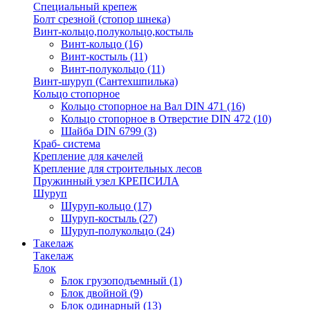
Специальный крепеж
Болт срезной (стопор шнека)
Винт-кольцо,полукольцо,костыль
Винт-кольцо
(16)
Винт-костыль
(11)
Винт-полукольцо
(11)
Винт-шуруп (Сантехшпилька)
Кольцо стопорное
Кольцо cтопорное на Вал DIN 471
(16)
Кольцо стопорное в Отверстие DIN 472
(10)
Шайба DIN 6799
(3)
Краб- система
Крепление для качелей
Крепление для строительных лесов
Пружинный узел КРЕПСИЛА
Шуруп
Шуруп-кольцо
(17)
Шуруп-костыль
(27)
Шуруп-полукольцо
(24)
Такелаж
Такелаж
Блок
Блок грузоподъемный
(1)
Блок двойной
(9)
Блок одинарный
(13)