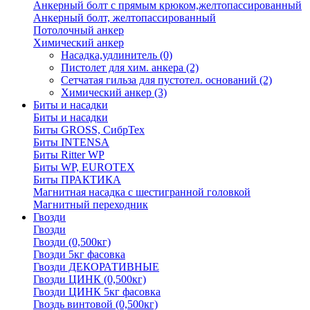
Анкерный болт с прямым крюком,желтопассированный
Анкерный болт, желтопассированный
Потолочный анкер
Химический анкер
Насадка,удлинитель
(0)
Пистолет для хим. анкера
(2)
Сетчатая гильза для пустотел. оснований
(2)
Химический анкер
(3)
Биты и насадки
Биты и насадки
Биты GROSS, СибрТех
Биты INTENSA
Биты Ritter WP
Биты WP, EUROTEX
Биты ПРАКТИКА
Магнитная насадка с шестигранной головкой
Магнитный переходник
Гвозди
Гвозди
Гвозди (0,500кг)
Гвозди 5кг фасовка
Гвозди ДЕКОРАТИВНЫЕ
Гвозди ЦИНК (0,500кг)
Гвозди ЦИНК 5кг фасовка
Гвоздь винтовой (0,500кг)