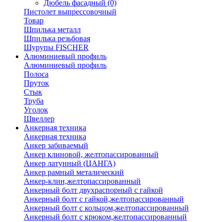
Дюбель фасадный
(0)
Пистолет выпрессовочный
Товар
Шпилька металл
Шпилька резьбовая
Шурупы FISCHER
Алюминиевый профиль
Алюминиевый профиль
Полоса
Пруток
Стык
Труба
Уголок
Швеллер
Анкерная техника
Анкерная техника
Анкер забиваемый
Анкер клиновой, желтопассированный
Анкер латунный (ЦАНГА)
Анкер рамный металический
Анкер-клин,желтопассированный
Анкерный болт двухраспорный с гайкой
Анкерный болт с гайкой,желтопассированный
Анкерный болт с кольцом,желтопассированный
Анкерный болт с крюком,желтопассированный