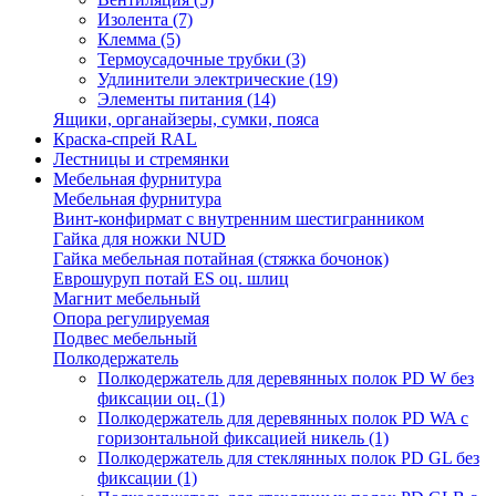
Изолента
(7)
Клемма
(5)
Термоусадочные трубки
(3)
Удлинители электрические
(19)
Элементы питания
(14)
Ящики, органайзеры, сумки, пояса
Краска-спрей RAL
Лестницы и стремянки
Мебельная фурнитура
Мебельная фурнитура
Винт-конфирмат с внутренним шестигранником
Гайка для ножки NUD
Гайка мебельная потайная (стяжка бочонок)
Еврошуруп потай ES оц. шлиц
Магнит мебельный
Опора регулируемая
Подвес мебельный
Полкодержатель
Полкодержатель для деревянных полок PD W без
фиксации оц.
(1)
Полкодержатель для деревянных полок PD WA с
горизонтальной фиксацией никель
(1)
Полкодержатель для стеклянных полок PD GL без
фиксации
(1)