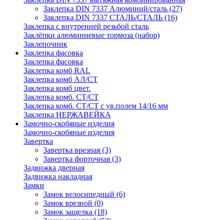
Заклепка DIN 7337 Алюминий/сталь
(27)
Заклепка DIN 7337 СТАЛЬ/СТАЛЬ
(16)
Заклепка с внутренней резьбой сталь
Заклёпки алюминиевые тормоза (набор)
Заклепочник
Заклепка фасовка
Заклепка фасовка
Заклепка комб RAL
Заклепка комб АЛ/СТ
Заклепка комб цвет.
Заклепка комб. СТ/СТ
Заклепка комб. СТ/СТ с ув.полем 14/16 мм
Заклепка НЕРЖАВЕЙКА
Замочно-скобяные изделия
Замочно-скобяные изделия
Завертка
Завертка врезная
(3)
Завертка форточная
(3)
Задвижка дверная
Задвижка накладная
Замки
Замок велосипедный
(6)
Замок врезной
(0)
Замок защелка
(18)