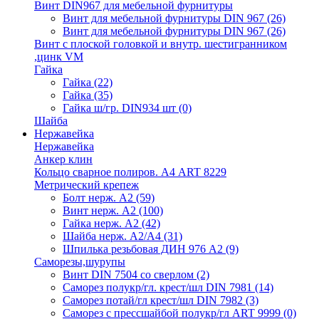
Винт DIN967 для мебельной фурнитуры
Винт для мебельной фурнитуры DIN 967
(26)
Винт для мебельной фурнитуры DIN 967
(26)
Винт с плоской головкой и внутр. шестигранником
,цинк VM
Гайка
Гайка
(22)
Гайка
(35)
Гайка ш/гр. DIN934 шт
(0)
Шайба
Нержавейка
Нержавейка
Анкер клин
Кольцо сварное полиров. А4 ART 8229
Метрический крепеж
Болт нерж. А2
(59)
Винт нерж. А2
(100)
Гайка нерж. А2
(42)
Шайба нерж. А2/А4
(31)
Шпилька резьбовая ДИН 976 А2
(9)
Саморезы,шурупы
Винт DIN 7504 со сверлом
(2)
Саморез полукр/гл. крест/шл DIN 7981
(14)
Саморез потай/гл крест/шл DIN 7982
(3)
Саморез с прессшайбой полукр/гл ART 9999
(0)