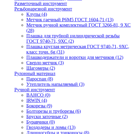
Разметочный инструмент
Резьбонарезной инструмент
Клупы
(4)
Метчик гаечный Р6М5 ГОСТ 1604-71
(13)
Метчик ручной комплектный ГОСТ 3266-81, 9 ХС
(28)
Плашка для трубной цилиндрической резьбы
ГОСТ 9740-71, 9ХС
(2)
Плашка круглая метрическая ГОСТ 9740-71, 9ХС,
класс точн. 6g
(31)
Плашкодержатели и воротки для метчиков
(12)
Сверло метчик
(3)
Шагомеры
(2)
Рулонный материал
Пароспан
(8)
Утеплитель напыляемый
(3)
Ручной инструмент
BAHCO
(0)
IRWIN
(4)
Бокорезы
(9)
Болторезы и труборезы
(6)
Бруски заточные
(2)
Буравчики
(0)
Гвоздодеры и ломы
(13)
Длинногубцы и тонконосы
(8)