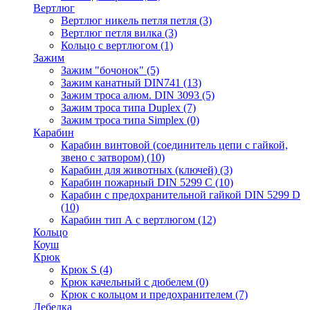
Вертлюг
Вертлюг никель петля петля
(3)
Вертлюг петля вилка
(3)
Кольцо с вертлюгом
(1)
Зажим
Зажим "бочонок"
(5)
Зажим канатный DIN741
(13)
Зажим троса алюм. DIN 3093
(5)
Зажим троса типа Duplex
(7)
Зажим троса типа Simplex
(0)
Карабин
Карабин винтовой (соединитель цепи с гайкой,
звено с затвором)
(10)
Карабин для животных (ключей)
(3)
Карабин пожарный DIN 5299 C
(10)
Карабин с предохранительной гайкой DIN 5299 D
(10)
Карабин тип А с вертлюгом
(12)
Кольцо
Коуш
Крюк
Крюк S
(4)
Крюк качельный с дюбелем
(0)
Крюк с кольцом и предохранителем
(7)
Лебедка