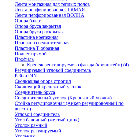
Лента монтажная для теплых полов
Лента перфорированая ПРЯМАЯ
Лента перфорированная ВОЛНА
Опора балки
Опора бруса закрытая
Опора бруса раскрытая
Пластина крепежная
Пластина соединительная
Пластина Т-образная
Подвес прямой
Профиль
Крепеж вентилируемого фасада (кронштейн)
(4)
Регулируемый угловой соединитель
Рейка DIN
Скользящая опора стропил
Скользящий крепежный уголок
Соединитель бруса
Соединительный уголок (Крепежный уголок)
Стойка регулировочная (Анкер регулировочный по
высоте)
Угловой соединитель
Угол балочный (желтый цинк)
Уголок рамный
Уголок регулируемый
Угольник