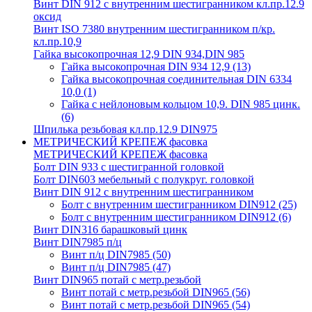
Винт DIN 912 с внутренним шестигранником кл.пр.12.9
оксид
Винт ISO 7380 внутренним шестигранником п/кр.
кл.пр.10,9
Гайка высокопрочная 12,9 DIN 934,DIN 985
Гайка высокопрочная DIN 934 12,9
(13)
Гайка высокопрочная соединительная DIN 6334
10,0
(1)
Гайка с нейлоновым кольцом 10,9. DIN 985 цинк.
(6)
Шпилька резьбовая кл.пр.12.9 DIN975
МЕТРИЧЕСКИЙ КРЕПЕЖ фасовка
МЕТРИЧЕСКИЙ КРЕПЕЖ фасовка
Болт DIN 933 с шестигранной головкой
Болт DIN603 мебельный с полукруг. головкой
Винт DIN 912 с внутренним шестигранником
Болт с внутренним шестигранником DIN912
(25)
Болт с внутренним шестигранником DIN912
(6)
Винт DIN316 барашковый цинк
Винт DIN7985 п/ц
Винт п/ц DIN7985
(50)
Винт п/ц DIN7985
(47)
Винт DIN965 потай с метр.резьбой
Винт потай с метр.резьбой DIN965
(56)
Винт потай с метр.резьбой DIN965
(54)