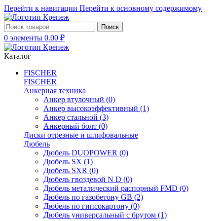
Перейти к навигации
Перейти к основному содержимому
Поиск
0
элементы
0.00
₽
Каталог
FISCHER
FISCHER
Анкерная техника
Анкер втулочный
(0)
Анкер высокоэффективный
(1)
Анкер стальной
(3)
Анкерный болт
(0)
Диски отрезные и шлифовальные
Дюбель
Дюбель DUOPOWER
(0)
Дюбель SX
(1)
Дюбель SXR
(0)
Дюбель гвоздевой N D
(0)
Дюбель металический распорный FMD
(0)
Дюбель по газобетону GB
(2)
Дюбель по гипсокартону
(0)
Дюбель универсальный с брутом
(1)