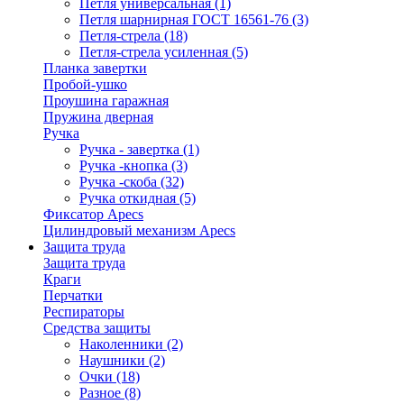
Петля универсальная
(1)
Петля шарнирная ГОСТ 16561-76
(3)
Петля-стрела
(18)
Петля-стрела усиленная
(5)
Планка завертки
Пробой-ушко
Проушина гаражная
Пружина дверная
Ручка
Ручка - завертка
(1)
Ручка -кнопка
(3)
Ручка -скоба
(32)
Ручка откидная
(5)
Фиксатор Apecs
Цилиндровый механизм Apecs
Защита труда
Защита труда
Краги
Перчатки
Респираторы
Средства защиты
Наколенники
(2)
Наушники
(2)
Очки
(18)
Разное
(8)