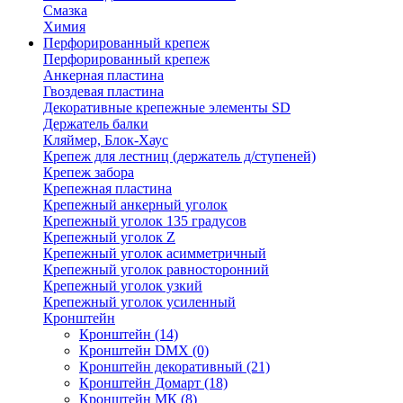
Смазка
Химия
Перфорированный крепеж
Перфорированный крепеж
Анкерная пластина
Гвоздевая пластина
Декоративные крепежные элементы SD
Держатель балки
Кляймер, Блок-Хаус
Крепеж для лестниц (держатель д/ступеней)
Крепеж забора
Крепежная пластина
Крепежный анкерный уголок
Крепежный уголок 135 градусов
Крепежный уголок Z
Крепежный уголок асимметричный
Крепежный уголок равносторонний
Крепежный уголок узкий
Крепежный уголок усиленный
Кронштейн
Кронштейн
(14)
Кронштейн DMX
(0)
Кронштейн декоративный
(21)
Кронштейн Домарт
(18)
Кронштейн МК
(8)