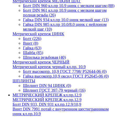
Метрический крепеж МЕЛКИЙ ШАГ
Болт DIN 960 кл.пр 10.9 цинк с мелким шагом
(88)
Болт DIN 961 кл.пр 10.9 цинк с мелким шагом
полная резьба
(26)
Гайка DIN 934 кл.пр 10.0 цинк мелкий шаг
(13)
Гайка DIN 985 кл.пр 10.0/8.0 цинк с нейлоном
мелкий шаг
(10)
Метрический крепеж ЦИНК
Болт
(226)
Винт
(8)
Гайка
(63)
Шайба
(85)
Шпилька резьбовая
(40)
Метрический крепеж ЧЕРНЫЙ
Метрический крепеж черный кл.пр. 10.9
Болт высокопр. 10,9 ГОСТ 7798/ Р52644-06
(0)
Гайка высокопр.10,9 оксид ГОСТ Р52645-06
(0)
ШПЛИНТЫ
Шплинт DIN 94 ЦИНК
(0)
Шплинт ГОСТ 397-79 черный
(16)
МЕТРИЧЕСКИЙ КРЕПЕЖ кл.пр.12.9
МЕТРИЧЕСКИЙ КРЕПЕЖ кл.пр.12.9
Болт DIN 933, DIN 931 кл.пр.12.9/10,9
Винт DIN 7991 потай с внутренним шестигранником
цинк кл.пр.10.9