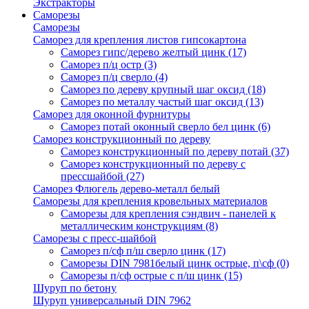
Экстракторы
Саморезы
Саморезы
Саморез для крепления листов гипсокартона
Саморез гипс/дерево желтый цинк
(17)
Саморез п/ц остр
(3)
Саморез п/ц сверло
(4)
Саморез по дереву крупный шаг оксид
(18)
Саморез по металлу частый шаг оксид
(13)
Саморез для оконной фурнитуры
Саморез потай оконный сверло бел цинк
(6)
Саморез конструкционный по дереву
Саморез конструкционный по дереву потай
(37)
Саморез конструкционный по дереву с
прессшайбой
(27)
Саморез Флюгель дерево-металл белый
Саморезы для крепления кровельных материалов
Саморезы для крепления сэндвич - панелей к
металлическим конструкциям
(8)
Саморезы с пресс-шайбой
Саморез п/сф п/ш сверло цинк
(17)
Саморезы DIN 7981белый цинк острые, п\сф
(0)
Саморезы п/сф острые с п/ш цинк
(15)
Шуруп по бетону
Шуруп универсальный DIN 7962