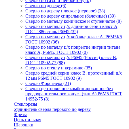
Сверло по газо- и пенобетону
(0)
Сверло по дереву
(6)
Сверло по дереву плоское (перовое)
(28)
Сверло по дереву спиральное (балочные)
(39)
Сверло по металлу коническое и ступенчатое
(8)
Сверло по металлу ц/х длинной серии класс А,
ГОСТ 886 сталь Р6М5
(35)
Сверло по металлу ц/х кобальт, класс А, Р6М5К5
ГОСТ 10902
(36)
Сверло по металлу ц/х покрытие нитрид титана,
класс А, Р6М5, ГОСТ 10902
(0)
Сверло по металлу ц/х Р6М5 (Россия) класс В,
ГОСТ 10902-77
(88)
Сверло по стеклу и керамике
(35)
Сверло средней серии класс В, проточенный ц/х
12 мм Р6М5 ГОСТ 10902
(9)
Сверло Форстнера
(21)
Сверло центровочное комбинированное без
предохранительного конуса (тип А) Р6М5 ГОСТ
14952-75
(8)
Стеклорезы
Удлинитель сверла перового по дереву
Фрезы
Цепь пильная
Шарошки