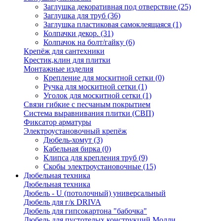
Заглушка декоративная под отверствие
(25)
Заглушка для труб
(36)
Заглушка пластиковая самоклеящаяся
(1)
Колпачки декор.
(31)
Колпачок на болт/гайку
(6)
Крепёж для сантехники
Крестик,клин для плитки
Монтажные изделия
Крепление для москитной сетки
(0)
Ручка для москитной сетки
(1)
Уголок для москитной сетки
(1)
Связи гибкие с песчаным покрытием
Система выравнивания плитки (СВП)
Фиксатор арматуры
Электроустановочный крепёж
Дюбель-хомут
(3)
Кабельная бирка
(0)
Клипса для крепления труб
(9)
Скобы электроустановочные
(15)
Дюбельная техника
Дюбельная техника
Дюбель - U (потолочный) универсальный
Дюбель для г/к DRIVA
Дюбель для гипсокартона "бабочка"
Дюбель для пустотелых конструкций Молли