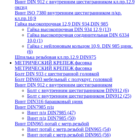
Винт DIN 912 с внутренним шестигранником кл.пр.12.9
оксид
Винт ISO 7380 внутренним шестигранником п/кр.
кл.пр.10,9
Гайка высокопрочная 12,9 DIN 934,DIN 985
Гайка высокопрочная DIN 934 12,9
(13)
Гайка высокопрочная соединительная DIN 6334
10,0
(1)
Гайка с нейлоновым кольцом 10,9. DIN 985 цинк.
(6)
Шпилька резьбовая кл.пр.12.9 DIN975
МЕТРИЧЕСКИЙ КРЕПЕЖ фасовка
МЕТРИЧЕСКИЙ КРЕПЕЖ фасовка
Болт DIN 933 с шестигранной головкой
Болт DIN603 мебельный с полукруг. головкой
Винт DIN 912 с внутренним шестигранником
Болт с внутренним шестигранником DIN912
(6)
Болт с внутренним шестигранником DIN912
(25)
Винт DIN316 барашковый цинк
Винт DIN7985 п/ц
Винт п/ц DIN7985
(47)
Винт п/ц DIN7985
(50)
Винт DIN965 потай с метр.резьбой
Винт потай с метр.резьбой DIN965
(54)
Винт потай с метр.резьбой DIN965
(56)