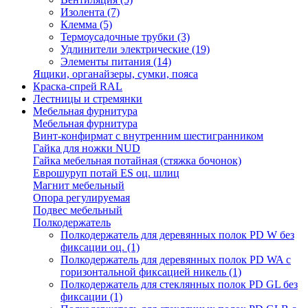
Изолента
(7)
Клемма
(5)
Термоусадочные трубки
(3)
Удлинители электрические
(19)
Элементы питания
(14)
Ящики, органайзеры, сумки, пояса
Краска-спрей RAL
Лестницы и стремянки
Мебельная фурнитура
Мебельная фурнитура
Винт-конфирмат с внутренним шестигранником
Гайка для ножки NUD
Гайка мебельная потайная (стяжка бочонок)
Еврошуруп потай ES оц. шлиц
Магнит мебельный
Опора регулируемая
Подвес мебельный
Полкодержатель
Полкодержатель для деревянных полок PD W без
фиксации оц.
(1)
Полкодержатель для деревянных полок PD WA с
горизонтальной фиксацией никель
(1)
Полкодержатель для стеклянных полок PD GL без
фиксации
(1)