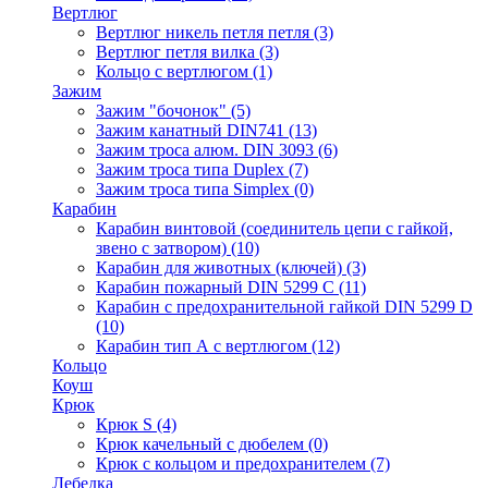
Вертлюг
Вертлюг никель петля петля
(3)
Вертлюг петля вилка
(3)
Кольцо с вертлюгом
(1)
Зажим
Зажим "бочонок"
(5)
Зажим канатный DIN741
(13)
Зажим троса алюм. DIN 3093
(6)
Зажим троса типа Duplex
(7)
Зажим троса типа Simplex
(0)
Карабин
Карабин винтовой (соединитель цепи с гайкой,
звено с затвором)
(10)
Карабин для животных (ключей)
(3)
Карабин пожарный DIN 5299 C
(11)
Карабин с предохранительной гайкой DIN 5299 D
(10)
Карабин тип А с вертлюгом
(12)
Кольцо
Коуш
Крюк
Крюк S
(4)
Крюк качельный с дюбелем
(0)
Крюк с кольцом и предохранителем
(7)
Лебедка