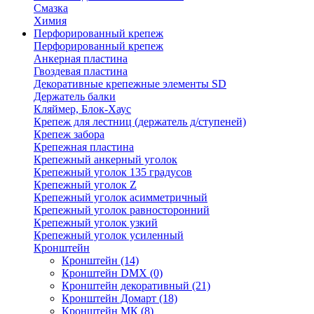
Смазка
Химия
Перфорированный крепеж
Перфорированный крепеж
Анкерная пластина
Гвоздевая пластина
Декоративные крепежные элементы SD
Держатель балки
Кляймер, Блок-Хаус
Крепеж для лестниц (держатель д/ступеней)
Крепеж забора
Крепежная пластина
Крепежный анкерный уголок
Крепежный уголок 135 градусов
Крепежный уголок Z
Крепежный уголок асимметричный
Крепежный уголок равносторонний
Крепежный уголок узкий
Крепежный уголок усиленный
Кронштейн
Кронштейн
(14)
Кронштейн DMX
(0)
Кронштейн декоративный
(21)
Кронштейн Домарт
(18)
Кронштейн МК
(8)