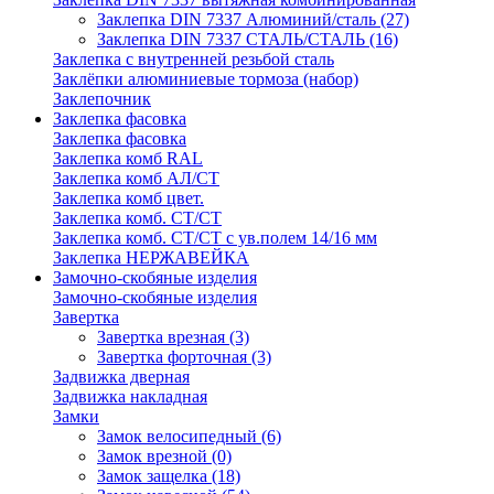
Заклепка DIN 7337 Алюминий/сталь
(27)
Заклепка DIN 7337 СТАЛЬ/СТАЛЬ
(16)
Заклепка с внутренней резьбой сталь
Заклёпки алюминиевые тормоза (набор)
Заклепочник
Заклепка фасовка
Заклепка фасовка
Заклепка комб RAL
Заклепка комб АЛ/СТ
Заклепка комб цвет.
Заклепка комб. СТ/СТ
Заклепка комб. СТ/СТ с ув.полем 14/16 мм
Заклепка НЕРЖАВЕЙКА
Замочно-скобяные изделия
Замочно-скобяные изделия
Завертка
Завертка врезная
(3)
Завертка форточная
(3)
Задвижка дверная
Задвижка накладная
Замки
Замок велосипедный
(6)
Замок врезной
(0)
Замок защелка
(18)