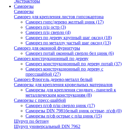
Экстракторы
Саморезы
Саморезы
Саморез для крепления листов гипсокартона
Саморез гипс/дерево желтый цинк
(17)
Саморез п/ц остр
(3)
Саморез п/ц сверло
(4)
Саморез по дереву крупный шаг оксид
(18)
Саморез по металлу частый шаг оксид
(13)
Саморез для оконной фурнитуры
Саморез потай оконный сверло бел цинк
(6)
Саморез конструкционный по дереву
Саморез конструкционный по дереву потай
(37)
Саморез конструкционный по дереву с
прессшайбой
(27)
Саморез Флюгель дерево-металл белый
Саморезы для крепления кровельных материалов
Саморезы для крепления сэндвич - панелей к
металлическим конструкциям
(8)
Саморезы с пресс-шайбой
Саморез п/сф п/ш сверло цинк
(17)
Саморезы DIN 7981белый цинк острые, п\сф
(0)
Саморезы п/сф острые с п/ш цинк
(15)
Шуруп по бетону
Шуруп универсальный DIN 7962