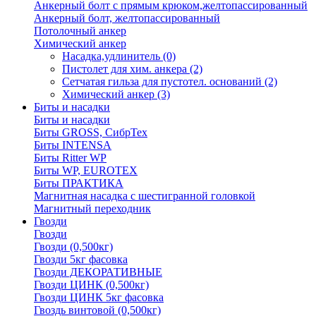
Анкерный болт с прямым крюком,желтопассированный
Анкерный болт, желтопассированный
Потолочный анкер
Химический анкер
Насадка,удлинитель
(0)
Пистолет для хим. анкера
(2)
Сетчатая гильза для пустотел. оснований
(2)
Химический анкер
(3)
Биты и насадки
Биты и насадки
Биты GROSS, СибрТех
Биты INTENSA
Биты Ritter WP
Биты WP, EUROTEX
Биты ПРАКТИКА
Магнитная насадка с шестигранной головкой
Магнитный переходник
Гвозди
Гвозди
Гвозди (0,500кг)
Гвозди 5кг фасовка
Гвозди ДЕКОРАТИВНЫЕ
Гвозди ЦИНК (0,500кг)
Гвозди ЦИНК 5кг фасовка
Гвоздь винтовой (0,500кг)