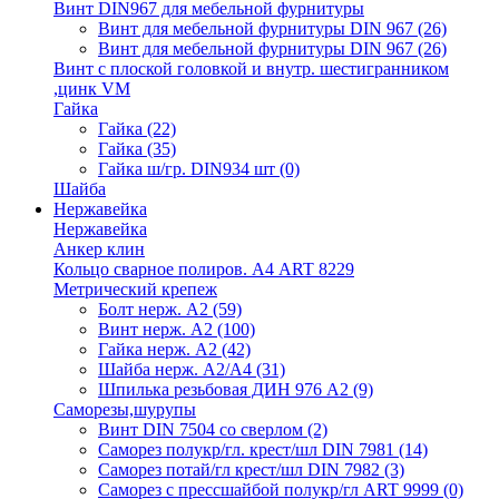
Винт DIN967 для мебельной фурнитуры
Винт для мебельной фурнитуры DIN 967
(26)
Винт для мебельной фурнитуры DIN 967
(26)
Винт с плоской головкой и внутр. шестигранником
,цинк VM
Гайка
Гайка
(22)
Гайка
(35)
Гайка ш/гр. DIN934 шт
(0)
Шайба
Нержавейка
Нержавейка
Анкер клин
Кольцо сварное полиров. А4 ART 8229
Метрический крепеж
Болт нерж. А2
(59)
Винт нерж. А2
(100)
Гайка нерж. А2
(42)
Шайба нерж. А2/А4
(31)
Шпилька резьбовая ДИН 976 А2
(9)
Саморезы,шурупы
Винт DIN 7504 со сверлом
(2)
Саморез полукр/гл. крест/шл DIN 7981
(14)
Саморез потай/гл крест/шл DIN 7982
(3)
Саморез с прессшайбой полукр/гл ART 9999
(0)