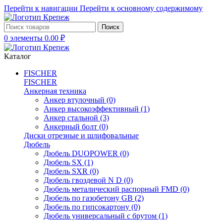
Перейти к навигации
Перейти к основному содержимому
Поиск
0
элементы
0.00
₽
Каталог
FISCHER
FISCHER
Анкерная техника
Анкер втулочный
(0)
Анкер высокоэффективный
(1)
Анкер стальной
(3)
Анкерный болт
(0)
Диски отрезные и шлифовальные
Дюбель
Дюбель DUOPOWER
(0)
Дюбель SX
(1)
Дюбель SXR
(0)
Дюбель гвоздевой N D
(0)
Дюбель металический распорный FMD
(0)
Дюбель по газобетону GB
(2)
Дюбель по гипсокартону
(0)
Дюбель универсальный с брутом
(1)