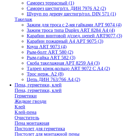
Саморез террасный
(1)
Саморез шестигр/гл. ДИН 7976 А2
(2)
Шуруп по дереву шестигр/гол. DIN 571
(1)
Такелаж
Зажим для троса с 2-мя гайками АРТ 9074
(4)
Зажим троса типа Duplex ART 8284 А4
(4)
Карабин винтовой д/соед. цепей ART9077
(3)
Карабин пожарный А4 АРТ 9075
(3)
Коуш ART 9073
(4)
Рым-болт АRТ 580
(2)
Рым-гайка АRТ 582
(3)
Скоба такелажная АРТ 8259 А4
(3)
Талреп крюк-кольцо ART 9072 С A4
(2)
Трос нерж. А2
(8)
Цепь ДИН 763/766 А4
(2)
Пена, герметики, клей
Пена, герметики, клей
Герметики
Жидкие гвозди
Клей
Клей-пена
Очиститель
Пена монтажная
Пистолет для герметика
Пистолет для монтажной пены