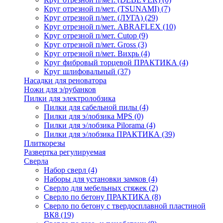
Круг отрезной п/мет. (TSUNAMI)
(7)
Круг отрезной п/мет. (ЛУГА)
(29)
Круг отрезной п/мет. ABRAFLEX
(10)
Круг отрезной п/мет. Cutop
(9)
Круг отрезной п/мет. Gross
(3)
Круг отрезной п/мет. Вихрь
(4)
Круг фибровый торцевой ПРАКТИКА
(4)
Круг шлифовальный
(37)
Насадки для реноватора
Ножи для э/рубанков
Пилки для электролобзика
Пилки для сабельной пилы
(4)
Пилки для э/лобзика MPS
(0)
Пилки для э/лобзика Pilorama
(4)
Пилки для э/лобзика ПРАКТИКА
(39)
Плиткорезы
Развертка регулируемая
Сверла
Набор сверл
(4)
Наборы для установки замков
(4)
Сверло для мебельных стяжек
(2)
Сверло по бетону ПРАКТИКА
(8)
Сверло по бетону с твердосплавной пластиной
ВК8
(19)