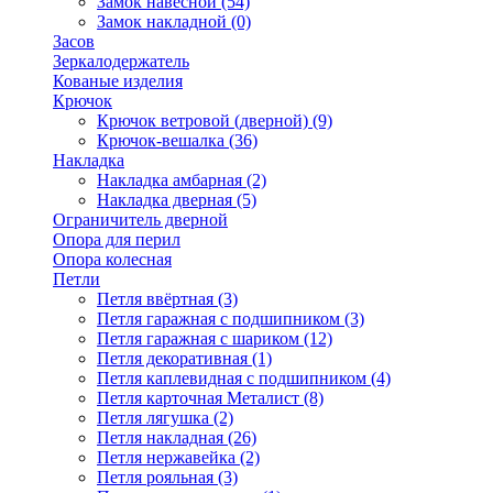
Замок навесной
(54)
Замок накладной
(0)
Засов
Зеркалодержатель
Кованые изделия
Крючок
Крючок ветровой (дверной)
(9)
Крючок-вешалка
(36)
Накладка
Накладка амбарная
(2)
Накладка дверная
(5)
Ограничитель дверной
Опора для перил
Опора колесная
Петли
Петля ввёртная
(3)
Петля гаражная с подшипником
(3)
Петля гаражная с шариком
(12)
Петля декоративная
(1)
Петля каплевидная с подшипником
(4)
Петля карточная Металист
(8)
Петля лягушка
(2)
Петля накладная
(26)
Петля нержавейка
(2)
Петля рояльная
(3)