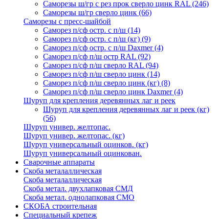
Саморезы ш/гр с рез прок сверло цинк RAL
(246)
Саморезы ш/гр сверло цинк
(66)
Саморезы с пресс-шайбой
Саморез п/сф остр. с п/ш
(14)
Саморез п/сф остр. с п/ш (кг)
(9)
Саморез п/сф остр. с п/ш Daxmer
(4)
Саморез п/сф п/ш остр RAL
(92)
Саморез п/сф п/ш сверло RAL
(94)
Саморез п/сф п/ш сверло цинк
(14)
Саморез п/сф п/ш сверло цинк (кг)
(8)
Саморез п/сф п/ш сверло цинк Daxmer
(4)
Шуруп для крепления деревянных лаг и реек
Шуруп для крепления деревянных лаг и реек (кг)
(56)
Шуруп универ. желтопас.
Шуруп универ. желтопас. (кг)
Шуруп универсальный оцинков. (кг)
Шуруп универсальный оцинкован.
Сварочные аппараты
Скоба металаллическая
Скоба металаллическая
Скоба метал. двухлапковая СМД
Скоба метал. однолапковая СМО
СКОБА строительная
Специальный крепеж