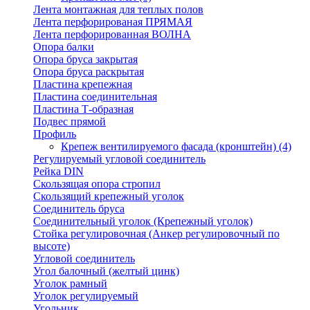
Лента монтажная для теплых полов
Лента перфорированая ПРЯМАЯ
Лента перфорированная ВОЛНА
Опора балки
Опора бруса закрытая
Опора бруса раскрытая
Пластина крепежная
Пластина соединительная
Пластина Т-образная
Подвес прямой
Профиль
Крепеж вентилируемого фасада (кронштейн)
(4)
Регулируемый угловой соединитель
Рейка DIN
Скользящая опора стропил
Скользящий крепежный уголок
Соединитель бруса
Соединительный уголок (Крепежный уголок)
Стойка регулировочная (Анкер регулировочный по
высоте)
Угловой соединитель
Угол балочный (желтый цинк)
Уголок рамный
Уголок регулируемый
Угольник