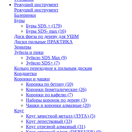
Режущий инструмент
Режущий инструмент
Балеринки
Буры
Буры SDS +
(179)
Буры SDS- max
(16)
Диск фреза по дереву для УШМ
Диски пильные ПРАКТИКА
Зенкеры
Зубила и пики
Зубило SDS Max
(9)
Зубило SDS+
(7)
Кольцо переходное к пильным дискам
Кордщетки
Коронки и чашки
Коронка по бетону
(10)
Коронки биметалические
(26)
Коронки по кафелю
(7)
Наборы коронок по дереву
(3)
Чашки и коронки алмазные
(20)
Круг
Круг зачистной металл (ЛУГА)
(5)
Круг лепестковый
(33)
Круг отрезной алмазный
(31)
Круг отрезной п/мет. (DEBEVER)
(0)