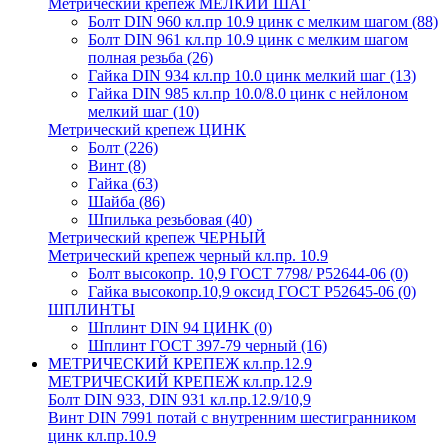
Метрический крепеж МЕЛКИЙ ШАГ
Болт DIN 960 кл.пр 10.9 цинк с мелким шагом
(88)
Болт DIN 961 кл.пр 10.9 цинк с мелким шагом
полная резьба
(26)
Гайка DIN 934 кл.пр 10.0 цинк мелкий шаг
(13)
Гайка DIN 985 кл.пр 10.0/8.0 цинк с нейлоном
мелкий шаг
(10)
Метрический крепеж ЦИНК
Болт
(226)
Винт
(8)
Гайка
(63)
Шайба
(86)
Шпилька резьбовая
(40)
Метрический крепеж ЧЕРНЫЙ
Метрический крепеж черный кл.пр. 10.9
Болт высокопр. 10,9 ГОСТ 7798/ Р52644-06
(0)
Гайка высокопр.10,9 оксид ГОСТ Р52645-06
(0)
ШПЛИНТЫ
Шплинт DIN 94 ЦИНК
(0)
Шплинт ГОСТ 397-79 черный
(16)
МЕТРИЧЕСКИЙ КРЕПЕЖ кл.пр.12.9
МЕТРИЧЕСКИЙ КРЕПЕЖ кл.пр.12.9
Болт DIN 933, DIN 931 кл.пр.12.9/10,9
Винт DIN 7991 потай с внутренним шестигранником
цинк кл.пр.10.9