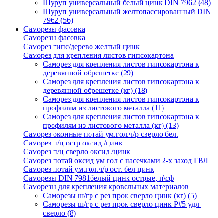
Шуруп универсальный белый цинк DIN 7962
(48)
Шуруп универсальный желтопассированный DIN
7962
(56)
Саморезы фасовка
Саморезы фасовка
Саморез гипс/дерево желтый цинк
Саморез для крепления листов гипсокартона
Саморез для крепления листов гипсокартона к
деревянной обрешетке
(29)
Саморез для крепления листов гипсокартона к
деревянной обрешетке (кг)
(18)
Саморез для крепления листов гипсокартона к
профилям из листового металла
(11)
Саморез для крепления листов гипсокартона к
профилям из листового металла (кг)
(13)
Саморез оконные потай ум.гол.ч/р сверло бел.
Саморез п/ц остр оксид /цинк
Саморез п/ц сверло оксид /цинк
Саморез потай оксид ум гол с насечками 2-х заход ГВЛ
Саморез потай ум.гол.ч/р ост. бел цинк
Саморезы DIN 7981белый цинк острые, п\сф
Саморезы для крепления кровельных материалов
Саморезы ш/гр с рез прок сверло цинк (кг)
(5)
Саморезы ш/гр с рез прок сверло цинк P#5 удл.
сверло
(8)