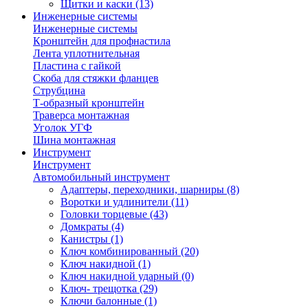
Щитки и каски
(13)
Инженерные системы
Инженерные системы
Кронштейн для профнастила
Лента уплотнительная
Пластина с гайкой
Скоба для стяжки фланцев
Струбцина
Т-образный кронштейн
Траверса монтажная
Уголок УГФ
Шина монтажная
Инструмент
Инструмент
Автомобильный инструмент
Адаптеры, переходники, шарниры
(8)
Воротки и удлинители
(11)
Головки торцевые
(43)
Домкраты
(4)
Канистры
(1)
Ключ комбинированный
(20)
Ключ накидной
(1)
Ключ накидной ударный
(0)
Ключ- трещотка
(29)
Ключи балонные
(1)