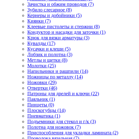
Зачистка и обжим проводов
(7)
Зубило слесарное
(8)
Кернеры и добойники
(5)
Киянки
(7)
Клеевые пистолеты и стержни
(8)
Кондуктор и насадки для заточки
(1)
Крюк для вязки арматуры
(3)
Кувалды
(17)
Кусачки и клещи
(5)
Лобзик и полотна
(3)
Метлы и щетки
(8)
Молотки
(25)
Напильники и рашпили
(14)
Ножницы по металлу
(14)
Ножовки
(29)
Отвертки
(46)
Патроны для дрелей и ключи
(22)
Паяльник
(1)
Пинцеты
(0)
Плоскогубцы
(14)
Пневматика
(1)
Подъемники для стекол и г/к
(3)
Полотна для ножовок
(7)
Приспособления для укладки ламината
(2)
Проволока вязальная
(7)