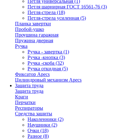
Петля универсальная
(1)
Петля шарнирная ГОСТ 16561-76
(3)
Петля-стрела
(18)
Петля-стрела усиленная
(5)
Планка завертки
Пробой-ушко
Проушина гаражная
Пружина дверная
Ручка
Ручка - завертка
(1)
Ручка -кнопка
(3)
Ручка -скоба
(32)
Ручка откидная
(5)
Фиксатор Apecs
Цилиндровый механизм Apecs
Защита труда
Защита труда
Краги
Перчатки
Респираторы
Средства защиты
Наколенники
(2)
Наушники
(2)
Очки
(18)
Разное
(8)