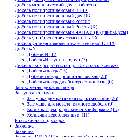
Дюбель металлический для газобетона
Дюбель полипропиленовый В-FIX
Дюбель полипропиленовый для ПБ
Дюбель полипропиленовый Россия
Дюбель полипропиленовый Россия (К)
Дюбель полипропиленовый ЧАПАЙ (К) (шипы, усы)
Дюбель ун.п/проп. трехсегментн.U-FIX
Дюбель универсальный трехсегментный U-FIX
Дюбель-N
Дюбель-N
(12)
Дюбель-N + унив. шуруп
(7)
Дюбель-гвоздь гриб/потай для быстрого монтажа
Дюбель-гвоздь
(15)
Дюбель-гвоздь гриб/потай мелкая
(23)
Дюбель-гвоздь для быстрого монтажа
(0)
Забив. метал. дюбель-гвоздь
Заглушка,колпачки
Заглушка декоративная под отверствие
(26)
Заглушка для металл. рамного дюбеля
(9)
Колпачки декор. для винта-конфирмата
(15)
Колпачки декор. для шур.
(11)
Рихтовочная подкладка
Заклепка
Заклепка
Заклепка DIN 7337 вытяжная комбинированная