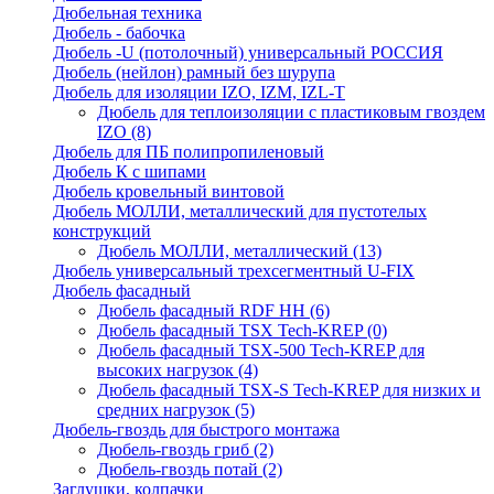
Дюбельная техника
Дюбель - бабочка
Дюбель -U (потолочный) универсальный РОССИЯ
Дюбель (нейлон) рамный без шурупа
Дюбель для изоляции IZO, IZM, IZL-T
Дюбель для теплоизоляции с пластиковым гвоздем
IZO
(8)
Дюбель для ПБ полипропиленовый
Дюбель К с шипами
Дюбель кровельный винтовой
Дюбель МОЛЛИ, металлический для пустотелых
конструкций
Дюбель МОЛЛИ, металлический
(13)
Дюбель универсальный трехсегментный U-FIX
Дюбель фасадный
Дюбель фасадный RDF НН
(6)
Дюбель фасадный TSX Tech-KREP
(0)
Дюбель фасадный TSX-500 Tech-KREP для
высоких нагрузок
(4)
Дюбель фасадный TSX-S Tech-KREP для низких и
средних нагрузок
(5)
Дюбель-гвоздь для быстрого монтажа
Дюбель-гвоздь гриб
(2)
Дюбель-гвоздь потай
(2)
Заглушки, колпачки