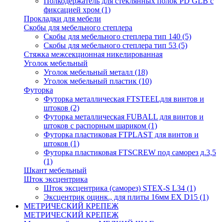
Полкодержатель для стеклянных полок PD GLВ с
фиксацией хром
(1)
Прокладки для мебели
Скобы для мебельного степлера
Скобы для мебельного степлера тип 140
(5)
Скобы для мебельного степлера тип 53
(5)
Стяжка межсекционная никелированная
Уголок мебельный
Уголок мебельный металл
(18)
Уголок мебельный пластик
(10)
Футорка
Футорка металлическая FTSTEELдля винтов и
штоков
(2)
Футорка металлическая FUBALL для винтов и
штоков с распорным шариком
(1)
Футорка пластиковая FTPLAST для винтов и
штоков
(1)
Футорка пластиковая FTSCREW под саморез д.3,5
(1)
Шкант мебельный
Шток эксцентрика
Шток эксцентрика (саморез) STEX-S L34
(1)
Эксцентрик оцинк., для плиты 16мм EX D15
(1)
МЕТРИЧЕСКИЙ КРЕПЕЖ
МЕТРИЧЕСКИЙ КРЕПЕЖ