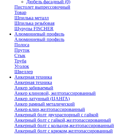
Дюбель фасадный
(0)
Пистолет выпрессовочный
Товар
Шпилька металл
Шпилька резьбовая
Шурупы FISCHER
Алюминиевый профиль
Алюминиевый профиль
Полоса
Пруток
Стык
Труба
Уголок
Швеллер
Анкерная техника
Анкерная техника
Анкер забиваемый
Анкер клиновой, желтопассированный
Анкер латунный (ЦАНГА)
Анкер рамный металический
Анкер-клин,желтопассированный
Анкерный болт двухраспорный с гайкой
Анкерный болт с гайкой,желтопассированный
Анкерный болт с кольцом,желтопассированный
Анкерный болт с крюком,желтопассированный