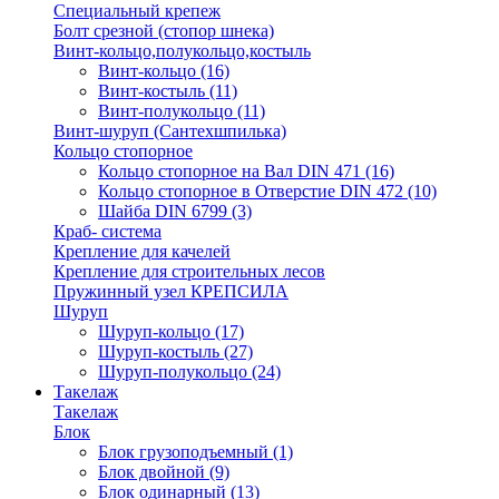
Специальный крепеж
Болт срезной (стопор шнека)
Винт-кольцо,полукольцо,костыль
Винт-кольцо
(16)
Винт-костыль
(11)
Винт-полукольцо
(11)
Винт-шуруп (Сантехшпилька)
Кольцо стопорное
Кольцо cтопорное на Вал DIN 471
(16)
Кольцо стопорное в Отверстие DIN 472
(10)
Шайба DIN 6799
(3)
Краб- система
Крепление для качелей
Крепление для строительных лесов
Пружинный узел КРЕПСИЛА
Шуруп
Шуруп-кольцо
(17)
Шуруп-костыль
(27)
Шуруп-полукольцо
(24)
Такелаж
Такелаж
Блок
Блок грузоподъемный
(1)
Блок двойной
(9)
Блок одинарный
(13)