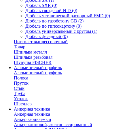
Дюбель SX
(1)
Дюбель SXR
(0)
Дюбель гвоздевой N D
(0)
Дюбель металический распорный FMD
(0)
Дюбель по газобетону GB
(2)
Дюбель по гипсокартону
(0)
Дюбель универсальный с брутом
(1)
Дюбель фасадный
(0)
Пистолет выпрессовочный
Товар
Шпилька металл
Шпилька резьбовая
Шурупы FISCHER
Алюминиевый профиль
Алюминиевый профиль
Полоса
Пруток
Стык
Труба
Уголок
Швеллер
Анкерная техника
Анкерная техника
Анкер забиваемый
Анкер клиновой, желтопассированный