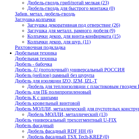
Дюбель-гвоздь гриб/потай мелкая
(23)
Дюбель-гвоздь для быстрого монтажа
(0)
Забив. метал. дюбель-гвоздь
Заглушка,колпачки
Заглушка декоративная под отверствие
(26)
Заглушка для металл. рамного дюбеля
(9)
Колпачки декор. для винта-конфирмата
(15)
Колпачки декор. для шур.
(11)
Рихтовочная подкладка
Дюбельная техника
Дюбельная техника
Дюбель - бабочка
Дюбель -U (потолочный) универсальный РОССИЯ
Дюбель (нейлон) рамный без шурупа
Дюбель для изоляции IZO, IZM, IZL-T
Дюбель для теплоизоляции с пластиковым гвоздем
Дюбель для ПБ полипропиленовый
Дюбель К с шипами
Дюбель кровельный винтовой
Дюбель МОЛЛИ, металлический для пустотелых констру
Дюбель МОЛЛИ, металлический
(13)
Дюбель универсальный трехсегментный U-FIX
Дюбель фасадный
Дюбель фасадный RDF НН
(6)
Дюбель фасадный TSX Tech-KREP
(0)