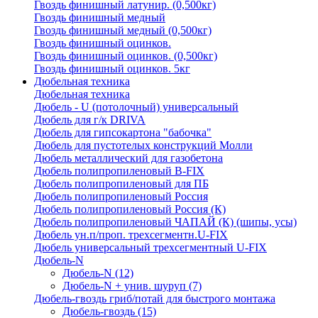
Гвоздь финишный латунир. (0,500кг)
Гвоздь финишный медный
Гвоздь финишный медный (0,500кг)
Гвоздь финишный оцинков.
Гвоздь финишный оцинков. (0,500кг)
Гвоздь финишный оцинков. 5кг
Дюбельная техника
Дюбельная техника
Дюбель - U (потолочный) универсальный
Дюбель для г/к DRIVA
Дюбель для гипсокартона "бабочка"
Дюбель для пустотелых конструкций Молли
Дюбель металлический для газобетона
Дюбель полипропиленовый В-FIX
Дюбель полипропиленовый для ПБ
Дюбель полипропиленовый Россия
Дюбель полипропиленовый Россия (К)
Дюбель полипропиленовый ЧАПАЙ (К) (шипы, усы)
Дюбель ун.п/проп. трехсегментн.U-FIX
Дюбель универсальный трехсегментный U-FIX
Дюбель-N
Дюбель-N
(12)
Дюбель-N + унив. шуруп
(7)
Дюбель-гвоздь гриб/потай для быстрого монтажа
Дюбель-гвоздь
(15)