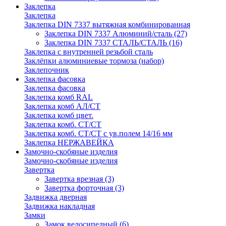
Заклепка
Заклепка
Заклепка DIN 7337 вытяжная комбинированная
Заклепка DIN 7337 Алюминий/сталь
(27)
Заклепка DIN 7337 СТАЛЬ/СТАЛЬ
(16)
Заклепка с внутренней резьбой сталь
Заклёпки алюминиевые тормоза (набор)
Заклепочник
Заклепка фасовка
Заклепка фасовка
Заклепка комб RAL
Заклепка комб АЛ/СТ
Заклепка комб цвет.
Заклепка комб. СТ/СТ
Заклепка комб. СТ/СТ с ув.полем 14/16 мм
Заклепка НЕРЖАВЕЙКА
Замочно-скобяные изделия
Замочно-скобяные изделия
Завертка
Завертка врезная
(3)
Завертка форточная
(3)
Задвижка дверная
Задвижка накладная
Замки
Замок велосипедный
(6)