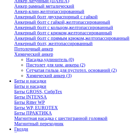
Анкер латунный (ЦАНГА)
Анкер рамный металический
Анкер-клин,желтопассированный
Анкерный болт двухраспорный с гайкой
Анкерный болт с гайкой,желтопассированный
Анкерный болт с кольцом,желтопассированный
Анкерный болт с крюком,желтопассированный
Анкерный болт с прямым крюком,желтопассированный
Анкерный болт, желтопассированный
Потолочный анкер
Химический анкер
Насадка,удлинитель
(0)
Пистолет для хим. анкера
(2)
Сетчатая гильза для пустотел. оснований
(2)
Химический анкер
(3)
Биты и насадки
Биты и насадки
Биты GROSS, СибрТех
Биты INTENSA
Биты Ritter WP
Биты WP, EUROTEX
Биты ПРАКТИКА
Магнитная насадка с шестигранной головкой
Магнитный переходник
Гвозди