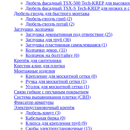
Дюбель фасадный TSX-500 Tech-KREP для высоких
Дюбель фасадный TSX-S Tech-KREP для низких и с
Дюбель-гвоздь для быстрого монтажа
Дюбель-гвоздь гриб
(2)
Дюбель-гвоздь потай
(2)
Заглушки, колпачки
Заглушка декоративная под отверствие
(25)
Заглушка для труб
(36)
Заглушка пластиковая самоклеящаяся
(1)
Колпачки декор.
(31)
Колпачок на болт/гайку
(6)
Крепёж для сантехники
Крестик,клин для плитки
Монтажные изделия
Крепление для москитной сетки
(0)
Ручка для москитной сетки
(1)
Уголок для москитной сетки
(1)
Связи гибкие с песчаным покрытием
Система выравнивания плитки (СВП)
Фиксатор арматуры
Электроустановочный крепёж
Дюбель-хомут
(3)
Кабельная бирка
(0)
Клипса для крепления труб
(9)
Скобы электроустановочные
(15)