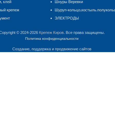
и, клей
Шнуры Веревки
ный крепеж
Шуруп-кольцо,костыль.полуколь
умент
ЭЛЕКТРОДЫ
Copyright © 2024-2026
Крепеж Киров
. Все права защищены.
Политика конфиденциальности
Создание, поддержка и продвижение сайтов
лиза посещаемости сайта. Продолжая им пользоваться, Вы сог