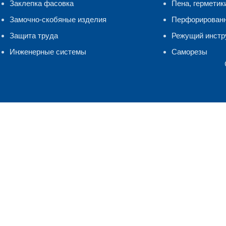
Заклепка фасовка
Пена, герметик
Замочно-скобяные изделия
Перфорирован
Защита труда
Режущий инстр
Инженерные системы
Саморезы
Мы используем файлы cookie и сервис Яндекс.Метрика для ана
Подробнее
Принять
Поиск
Главная
Начните печатать, чтобы увидеть продукты, которые вы ищете.
Каталог
0
элементы
Корзина