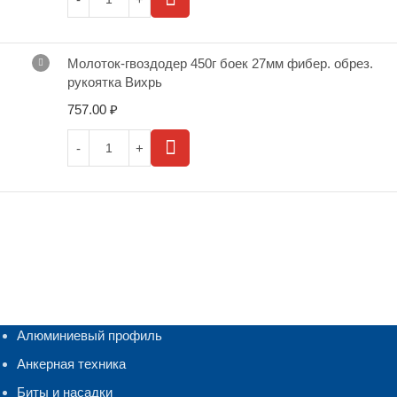
Молоток-гвоздодер 450г боек 27мм фибер. обрез.
рукоятка Вихрь
757.00
₽
Алюминиевый профиль
Анкерная техника
Биты и насадки