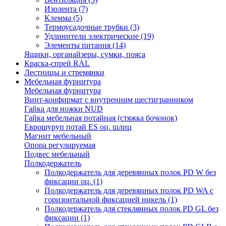
Изолента
(7)
Клемма
(5)
Термоусадочные трубки
(3)
Удлинители электрические
(19)
Элементы питания
(14)
Ящики, органайзеры, сумки, пояса
Краска-спрей RAL
Лестницы и стремянки
Мебельная фурнитура
Мебельная фурнитура
Винт-конфирмат с внутренним шестигранником
Гайка для ножки NUD
Гайка мебельная потайная (стяжка бочонок)
Еврошуруп потай ES оц. шлиц
Магнит мебельный
Опора регулируемая
Подвес мебельный
Полкодержатель
Полкодержатель для деревянных полок PD W без
фиксации оц.
(1)
Полкодержатель для деревянных полок PD WA с
горизонтальной фиксацией никель
(1)
Полкодержатель для стеклянных полок PD GL без
фиксации
(1)