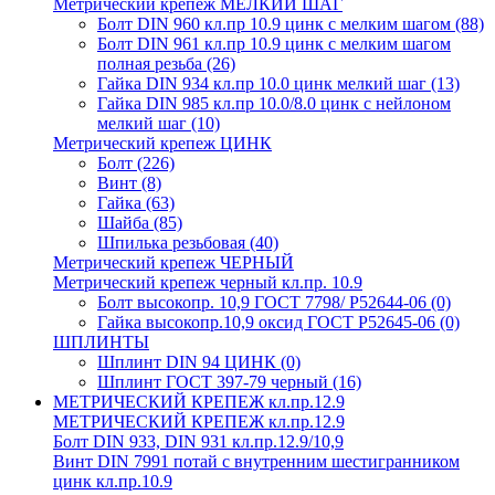
Метрический крепеж МЕЛКИЙ ШАГ
Болт DIN 960 кл.пр 10.9 цинк с мелким шагом
(88)
Болт DIN 961 кл.пр 10.9 цинк с мелким шагом
полная резьба
(26)
Гайка DIN 934 кл.пр 10.0 цинк мелкий шаг
(13)
Гайка DIN 985 кл.пр 10.0/8.0 цинк с нейлоном
мелкий шаг
(10)
Метрический крепеж ЦИНК
Болт
(226)
Винт
(8)
Гайка
(63)
Шайба
(85)
Шпилька резьбовая
(40)
Метрический крепеж ЧЕРНЫЙ
Метрический крепеж черный кл.пр. 10.9
Болт высокопр. 10,9 ГОСТ 7798/ Р52644-06
(0)
Гайка высокопр.10,9 оксид ГОСТ Р52645-06
(0)
ШПЛИНТЫ
Шплинт DIN 94 ЦИНК
(0)
Шплинт ГОСТ 397-79 черный
(16)
МЕТРИЧЕСКИЙ КРЕПЕЖ кл.пр.12.9
МЕТРИЧЕСКИЙ КРЕПЕЖ кл.пр.12.9
Болт DIN 933, DIN 931 кл.пр.12.9/10,9
Винт DIN 7991 потай с внутренним шестигранником
цинк кл.пр.10.9