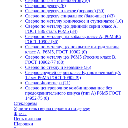
Сверло по газо- и пенобетону
(0)
Сверло по дереву
(6)
Сверло по дереву плоское (перовое)
(30)
Сверло по дереву спиральное (балочные)
(43)
Сверло по металлу коническое и ступенчатое
(10)
Сверло по металлу ц/х длинной серии класс А,
ГОСТ 886 сталь Р6М5
(34)
Сверло по металлу ц/х кобальт, класс А, Р6М5К5
ГОСТ 10902
(36)
Сверло по металлу ц/х покрытие нитрид титана,
класс А, Р6М5, ГОСТ 10902
(0)
Сверло по металлу ц/х Р6М5 (Россия) класс В,
ГОСТ 10902-77
(88)
Сверло по стеклу и керамике
(36)
Сверло средней серии класс В, проточенный ц/х
12 мм Р6М5 ГОСТ 10902
(9)
Сверло Форстнера
(21)
Сверло центровочное комбинированное без
предохранительного конуса (тип А) Р6М5 ГОСТ
14952-75
(8)
Стеклорезы
Удлинитель сверла перового по дереву
Фрезы
Цепь пильная
Шарошки