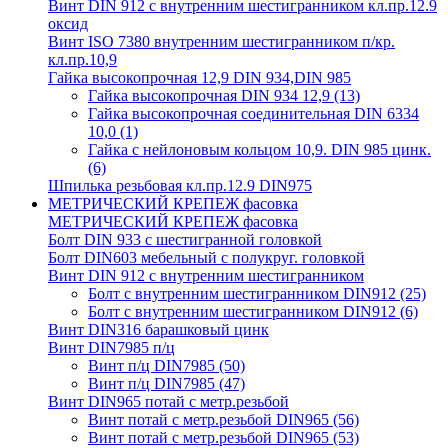
Винт DIN 912 с внутренним шестигранником кл.пр.12.9
оксид
Винт ISO 7380 внутренним шестигранником п/кр.
кл.пр.10,9
Гайка высокопрочная 12,9 DIN 934,DIN 985
Гайка высокопрочная DIN 934 12,9
(13)
Гайка высокопрочная соединительная DIN 6334
10,0
(1)
Гайка с нейлоновым кольцом 10,9. DIN 985 цинк.
(6)
Шпилька резьбовая кл.пр.12.9 DIN975
МЕТРИЧЕСКИЙ КРЕПЕЖ фасовка
МЕТРИЧЕСКИЙ КРЕПЕЖ фасовка
Болт DIN 933 с шестигранной головкой
Болт DIN603 мебельный с полукруг. головкой
Винт DIN 912 с внутренним шестигранником
Болт с внутренним шестигранником DIN912
(25)
Болт с внутренним шестигранником DIN912
(6)
Винт DIN316 барашковый цинк
Винт DIN7985 п/ц
Винт п/ц DIN7985
(50)
Винт п/ц DIN7985
(47)
Винт DIN965 потай с метр.резьбой
Винт потай с метр.резьбой DIN965
(56)
Винт потай с метр.резьбой DIN965
(53)