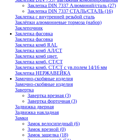
Заклепка DIN 7337 Алюминий/сталь
(27)
Заклепка DIN 7337 СТАЛЬ/СТАЛЬ
(16)
Заклепка с внутренней резьбой сталь
Заклёпки алюминиевые тормоза (набор)
Заклепочник
Заклепка фасовка
Заклепка фасовка
Заклепка комб RAL
Заклепка комб АЛ/СТ
Заклепка комб цвет.
Заклепка комб. СТ/СТ
Заклепка комб. СТ/СТ с ув.полем 14/16 мм
Заклепка НЕРЖАВЕЙКА
Замочно-скобяные изделия
Замочно-скобяные изделия
Завертка
Завертка врезная
(3)
Завертка форточная
(3)
Задвижка дверная
Задвижка накладная
Замки
Замок велосипедный
(6)
Замок врезной
(0)
Замок защелка
(18)