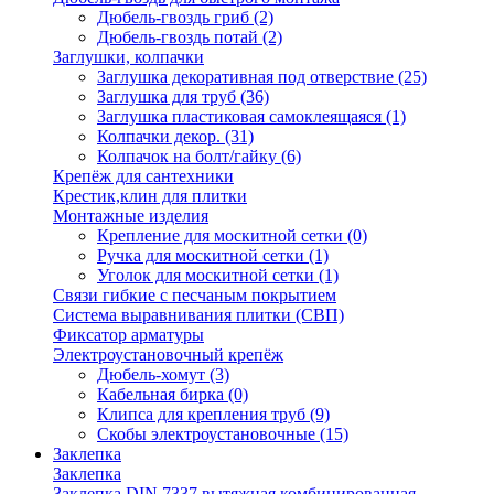
Дюбель-гвоздь гриб
(2)
Дюбель-гвоздь потай
(2)
Заглушки, колпачки
Заглушка декоративная под отверствие
(25)
Заглушка для труб
(36)
Заглушка пластиковая самоклеящаяся
(1)
Колпачки декор.
(31)
Колпачок на болт/гайку
(6)
Крепёж для сантехники
Крестик,клин для плитки
Монтажные изделия
Крепление для москитной сетки
(0)
Ручка для москитной сетки
(1)
Уголок для москитной сетки
(1)
Связи гибкие с песчаным покрытием
Система выравнивания плитки (СВП)
Фиксатор арматуры
Электроустановочный крепёж
Дюбель-хомут
(3)
Кабельная бирка
(0)
Клипса для крепления труб
(9)
Скобы электроустановочные
(15)
Заклепка
Заклепка
Заклепка DIN 7337 вытяжная комбинированная