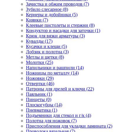
Зачистка и обжим проводов
(7)
Зубило слесарное
(8)
Кернеры и добойники
(5)
Киянки
(7)
Клеевые пистолеты и стержни
(8)
Кондуктор и насадки для заточки
(1)
Крюк для вязки арматуры
(3)
Кувалды
(17)
Кусачки и клещи
(5)
Лобзик и полотна
(3)
Метлы и щетки
(8)
Молотки
(25)
Напильники и рашпили
(14)
Ножницы по металлу
(14)
Ножовки
(29)
Отвертки
(46)
Патроны для дрелей и ключи
(22)
Паяльник
(1)
Пинцеты
(0)
Плоскогубцы
(14)
Пневматика
(1)
Подъемники для стекол и г/к
(4)
Полотна для ножовок
(7)
Приспособления для укладки ламината
(2)
Проволока вязальная
(7)