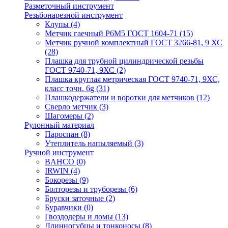
Разметочный инструмент
Резьбонарезной инструмент
Клупы
(4)
Метчик гаечный Р6М5 ГОСТ 1604-71
(15)
Метчик ручной комплектный ГОСТ 3266-81, 9 ХС
(28)
Плашка для трубной цилиндрической резьбы
ГОСТ 9740-71, 9ХС
(2)
Плашка круглая метрическая ГОСТ 9740-71, 9ХС,
класс точн. 6g
(31)
Плашкодержатели и воротки для метчиков
(12)
Сверло метчик
(3)
Шагомеры
(2)
Рулонный материал
Пароспан
(8)
Утеплитель напыляемый
(3)
Ручной инструмент
BAHCO
(0)
IRWIN
(4)
Бокорезы
(9)
Болторезы и труборезы
(6)
Бруски заточные
(2)
Буравчики
(0)
Гвоздодеры и ломы
(13)
Длинногубцы и тонконосы
(8)