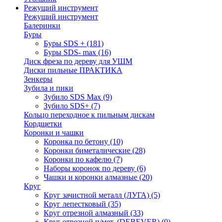
Режущий инструмент
Режущий инструмент
Балеринки
Буры
Буры SDS +
(181)
Буры SDS- max
(16)
Диск фреза по дереву для УШМ
Диски пильные ПРАКТИКА
Зенкеры
Зубила и пики
Зубило SDS Max
(9)
Зубило SDS+
(7)
Кольцо переходное к пильным дискам
Кордщетки
Коронки и чашки
Коронка по бетону
(10)
Коронки биметалические
(28)
Коронки по кафелю
(7)
Наборы коронок по дереву
(6)
Чашки и коронки алмазные
(20)
Круг
Круг зачистной металл (ЛУГА)
(5)
Круг лепестковый
(35)
Круг отрезной алмазный
(33)
Круг отрезной п/мет. (DEBEVER)
(0)