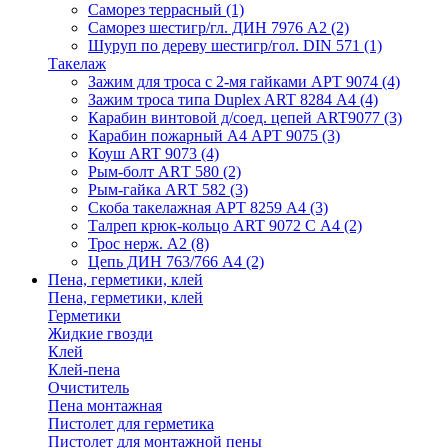
Саморез террасный
(1)
Саморез шестигр/гл. ДИН 7976 А2
(2)
Шуруп по дереву шестигр/гол. DIN 571
(1)
Такелаж
Зажим для троса с 2-мя гайками АРТ 9074
(4)
Зажим троса типа Duplex ART 8284 А4
(4)
Карабин винтовой д/соед. цепей ART9077
(3)
Карабин пожарный А4 АРТ 9075
(3)
Коуш ART 9073
(4)
Рым-болт АRТ 580
(2)
Рым-гайка АRТ 582
(3)
Скоба такелажная АРТ 8259 А4
(3)
Талреп крюк-кольцо ART 9072 С A4
(2)
Трос нерж. А2
(8)
Цепь ДИН 763/766 А4
(2)
Пена, герметики, клей
Пена, герметики, клей
Герметики
Жидкие гвозди
Клей
Клей-пена
Очиститель
Пена монтажная
Пистолет для герметика
Пистолет для монтажной пены