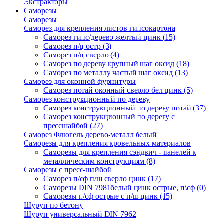
Экстракторы
Саморезы
Саморезы
Саморез для крепления листов гипсокартона
Саморез гипс/дерево желтый цинк
(15)
Саморез п/ц остр
(3)
Саморез п/ц сверло
(4)
Саморез по дереву крупный шаг оксид
(18)
Саморез по металлу частый шаг оксид
(13)
Саморез для оконной фурнитуры
Саморез потай оконный сверло бел цинк
(5)
Саморез конструкционный по дереву
Саморез конструкционный по дереву потай
(37)
Саморез конструкционный по дереву с
прессшайбой
(27)
Саморез Флюгель дерево-металл белый
Саморезы для крепления кровельных материалов
Саморезы для крепления сэндвич - панелей к
металлическим конструкциям
(8)
Саморезы с пресс-шайбой
Саморез п/сф п/ш сверло цинк
(17)
Саморезы DIN 7981белый цинк острые, п\сф
(0)
Саморезы п/сф острые с п/ш цинк
(15)
Шуруп по бетону
Шуруп универсальный DIN 7962