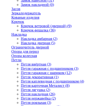
Замок навесной
(51)
Замок накладной
(0)
Засов
Зеркалодержатель
Кованые изделия
Крючок
Крючок ветровой (дверной)
(9)
Крючок-вешалка
(36)
Накладка
Накладка амбарная
(2)
Накладка дверная
(5)
Ограничитель дверной
Опора для перил
Опора колесная
Петли
Петля ввёртная
(3)
Петля гаражная с подшипником
(3)
Петля гаражная с шариком
(12)
Петля декоративная
(1)
Петля каплевидная с подшипником
(4)
Петля карточная Металист
(8)
Петля лягушка
(2)
Петля накладная
(26)
Петля нержавейка
(2)
Петля рояльная
(3)