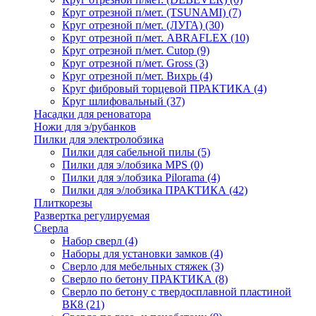
Круг отрезной п/мет. (TSUNAMI)
(7)
Круг отрезной п/мет. (ЛУГА)
(30)
Круг отрезной п/мет. ABRAFLEX
(10)
Круг отрезной п/мет. Cutop
(9)
Круг отрезной п/мет. Gross
(3)
Круг отрезной п/мет. Вихрь
(4)
Круг фибровый торцевой ПРАКТИКА
(4)
Круг шлифовальный
(37)
Насадки для реноватора
Ножи для э/рубанков
Пилки для электролобзика
Пилки для сабельной пилы
(5)
Пилки для э/лобзика MPS
(0)
Пилки для э/лобзика Pilorama
(4)
Пилки для э/лобзика ПРАКТИКА
(42)
Плиткорезы
Развертка регулируемая
Сверла
Набор сверл
(4)
Наборы для установки замков
(4)
Сверло для мебельных стяжек
(3)
Сверло по бетону ПРАКТИКА
(8)
Сверло по бетону с твердосплавной пластиной
ВК8
(21)