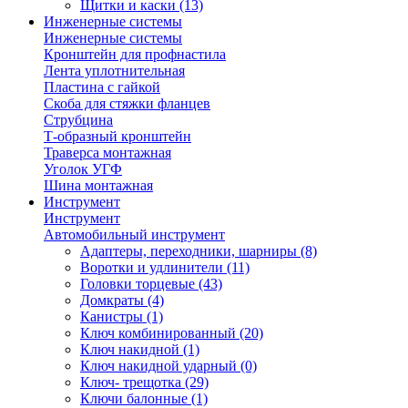
Щитки и каски
(13)
Инженерные системы
Инженерные системы
Кронштейн для профнастила
Лента уплотнительная
Пластина с гайкой
Скоба для стяжки фланцев
Струбцина
Т-образный кронштейн
Траверса монтажная
Уголок УГФ
Шина монтажная
Инструмент
Инструмент
Автомобильный инструмент
Адаптеры, переходники, шарниры
(8)
Воротки и удлинители
(11)
Головки торцевые
(43)
Домкраты
(4)
Канистры
(1)
Ключ комбинированный
(20)
Ключ накидной
(1)
Ключ накидной ударный
(0)
Ключ- трещотка
(29)
Ключи балонные
(1)