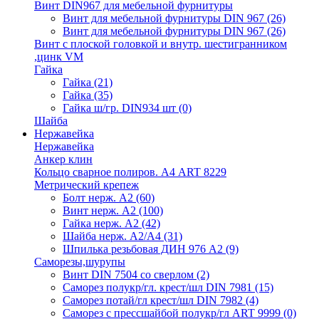
Винт DIN967 для мебельной фурнитуры
Винт для мебельной фурнитуры DIN 967
(26)
Винт для мебельной фурнитуры DIN 967
(26)
Винт с плоской головкой и внутр. шестигранником
,цинк VM
Гайка
Гайка
(21)
Гайка
(35)
Гайка ш/гр. DIN934 шт
(0)
Шайба
Нержавейка
Нержавейка
Анкер клин
Кольцо сварное полиров. А4 ART 8229
Метрический крепеж
Болт нерж. А2
(60)
Винт нерж. А2
(100)
Гайка нерж. А2
(42)
Шайба нерж. А2/А4
(31)
Шпилька резьбовая ДИН 976 А2
(9)
Саморезы,шурупы
Винт DIN 7504 со сверлом
(2)
Саморез полукр/гл. крест/шл DIN 7981
(15)
Саморез потай/гл крест/шл DIN 7982
(4)
Саморез с прессшайбой полукр/гл ART 9999
(0)