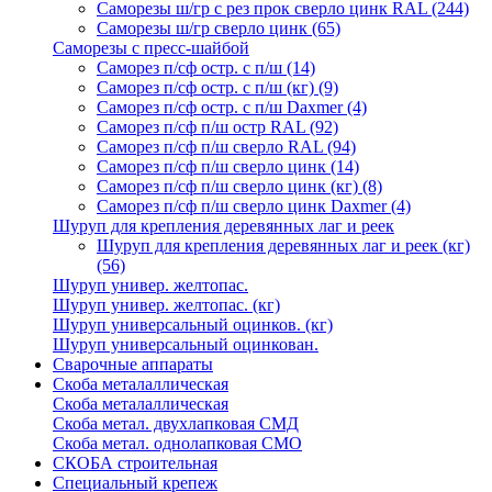
Саморезы ш/гр с рез прок сверло цинк RAL
(244)
Саморезы ш/гр сверло цинк
(65)
Саморезы с пресс-шайбой
Саморез п/сф остр. с п/ш
(14)
Саморез п/сф остр. с п/ш (кг)
(9)
Саморез п/сф остр. с п/ш Daxmer
(4)
Саморез п/сф п/ш остр RAL
(92)
Саморез п/сф п/ш сверло RAL
(94)
Саморез п/сф п/ш сверло цинк
(14)
Саморез п/сф п/ш сверло цинк (кг)
(8)
Саморез п/сф п/ш сверло цинк Daxmer
(4)
Шуруп для крепления деревянных лаг и реек
Шуруп для крепления деревянных лаг и реек (кг)
(56)
Шуруп универ. желтопас.
Шуруп универ. желтопас. (кг)
Шуруп универсальный оцинков. (кг)
Шуруп универсальный оцинкован.
Сварочные аппараты
Скоба металаллическая
Скоба металаллическая
Скоба метал. двухлапковая СМД
Скоба метал. однолапковая СМО
СКОБА строительная
Специальный крепеж