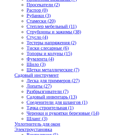
Просекатели
(2)
Распор
(0)
Рубанки
(3)
Стамески
(20)
Степлер мебельный
(11)
Струбцины и зажимы
(38)
Стусло
(4)
Тестеры напряжения
(2)
Тиски слесарные
(6)
Топоры и колуны
(15)
Фумлента
(4)
Шило
(3)
Щетки металлические
(7)
Садовый инструмент
Леска для триммеров
(27)
Лопаты
(27)
Разбрызгиватели
(7)
Садовый инвентарь
(13)
Соеденители для шлангов
(1)
Тачка строительная
(1)
Черенки и рукоятки березовые
(14)
Шланг
(3)
Уплотнитель для окон
Электроустановка
Вентиляция
(5)