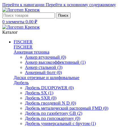
Перейти к навигации
Перейти к основному содержимому
Поиск
0
элементы
0.00
₽
Каталог
FISCHER
FISCHER
Анкерная техника
Анкер втулочный
(0)
Анкер высокоэффективный
(1)
Анкер стальной
(3)
Анкерный болт
(0)
Диски отрезные и шлифовальные
Дюбель
Дюбель DUOPOWER
(0)
Дюбель SX
(1)
Дюбель SXR
(0)
Дюбель гвоздевой N D
(0)
Дюбель металический распорный FMD
(0)
Дюбель по газобетону GB
(2)
Дюбель по гипсокартону
(0)
Дюбель универсальный с брутом
(1)