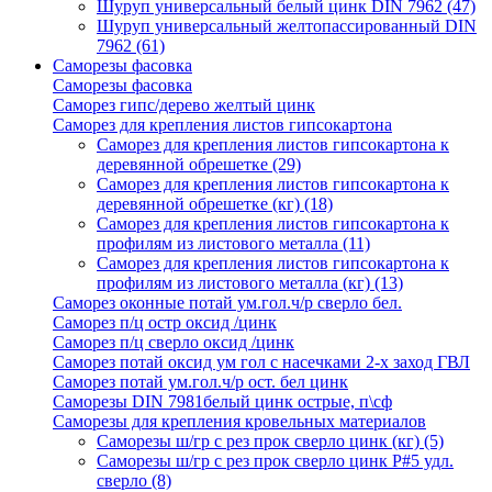
Шуруп универсальный белый цинк DIN 7962
(47)
Шуруп универсальный желтопассированный DIN
7962
(61)
Саморезы фасовка
Саморезы фасовка
Саморез гипс/дерево желтый цинк
Саморез для крепления листов гипсокартона
Саморез для крепления листов гипсокартона к
деревянной обрешетке
(29)
Саморез для крепления листов гипсокартона к
деревянной обрешетке (кг)
(18)
Саморез для крепления листов гипсокартона к
профилям из листового металла
(11)
Саморез для крепления листов гипсокартона к
профилям из листового металла (кг)
(13)
Саморез оконные потай ум.гол.ч/р сверло бел.
Саморез п/ц остр оксид /цинк
Саморез п/ц сверло оксид /цинк
Саморез потай оксид ум гол с насечками 2-х заход ГВЛ
Саморез потай ум.гол.ч/р ост. бел цинк
Саморезы DIN 7981белый цинк острые, п\сф
Саморезы для крепления кровельных материалов
Саморезы ш/гр с рез прок сверло цинк (кг)
(5)
Саморезы ш/гр с рез прок сверло цинк P#5 удл.
сверло
(8)