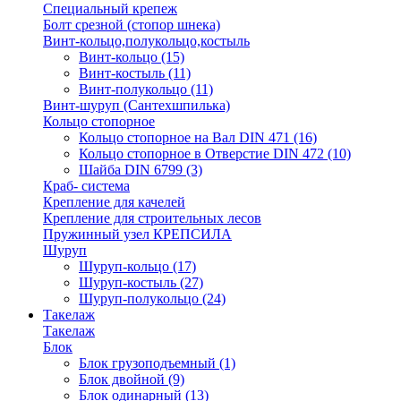
Специальный крепеж
Болт срезной (стопор шнека)
Винт-кольцо,полукольцо,костыль
Винт-кольцо
(15)
Винт-костыль
(11)
Винт-полукольцо
(11)
Винт-шуруп (Сантехшпилька)
Кольцо стопорное
Кольцо cтопорное на Вал DIN 471
(16)
Кольцо стопорное в Отверстие DIN 472
(10)
Шайба DIN 6799
(3)
Краб- система
Крепление для качелей
Крепление для строительных лесов
Пружинный узел КРЕПСИЛА
Шуруп
Шуруп-кольцо
(17)
Шуруп-костыль
(27)
Шуруп-полукольцо
(24)
Такелаж
Такелаж
Блок
Блок грузоподъемный
(1)
Блок двойной
(9)
Блок одинарный
(13)