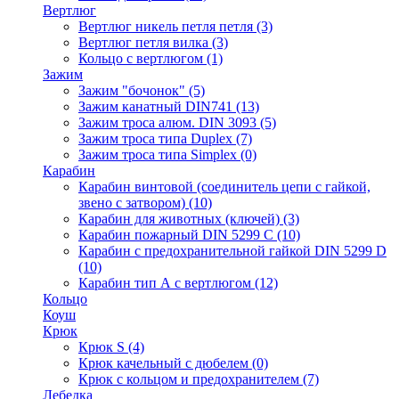
Вертлюг
Вертлюг никель петля петля
(3)
Вертлюг петля вилка
(3)
Кольцо с вертлюгом
(1)
Зажим
Зажим "бочонок"
(5)
Зажим канатный DIN741
(13)
Зажим троса алюм. DIN 3093
(5)
Зажим троса типа Duplex
(7)
Зажим троса типа Simplex
(0)
Карабин
Карабин винтовой (соединитель цепи с гайкой,
звено с затвором)
(10)
Карабин для животных (ключей)
(3)
Карабин пожарный DIN 5299 C
(10)
Карабин с предохранительной гайкой DIN 5299 D
(10)
Карабин тип А с вертлюгом
(12)
Кольцо
Коуш
Крюк
Крюк S
(4)
Крюк качельный с дюбелем
(0)
Крюк с кольцом и предохранителем
(7)
Лебедка