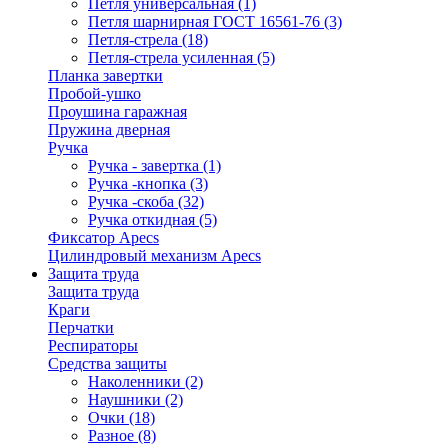
Петля универсальная
(1)
Петля шарнирная ГОСТ 16561-76
(3)
Петля-стрела
(18)
Петля-стрела усиленная
(5)
Планка завертки
Пробой-ушко
Проушина гаражная
Пружина дверная
Ручка
Ручка - завертка
(1)
Ручка -кнопка
(3)
Ручка -скоба
(32)
Ручка откидная
(5)
Фиксатор Apecs
Цилиндровый механизм Apecs
Защита труда
Защита труда
Краги
Перчатки
Респираторы
Средства защиты
Наколенники
(2)
Наушники
(2)
Очки
(18)
Разное
(8)