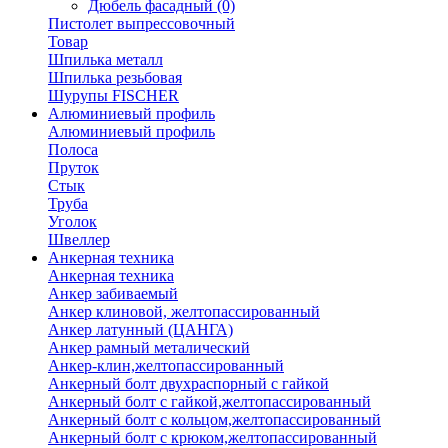
Дюбель фасадный
(0)
Пистолет выпрессовочный
Товар
Шпилька металл
Шпилька резьбовая
Шурупы FISCHER
Алюминиевый профиль
Алюминиевый профиль
Полоса
Пруток
Стык
Труба
Уголок
Швеллер
Анкерная техника
Анкерная техника
Анкер забиваемый
Анкер клиновой, желтопассированный
Анкер латунный (ЦАНГА)
Анкер рамный металический
Анкер-клин,желтопассированный
Анкерный болт двухраспорный с гайкой
Анкерный болт с гайкой,желтопассированный
Анкерный болт с кольцом,желтопассированный
Анкерный болт с крюком,желтопассированный