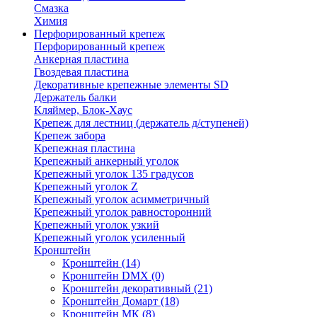
Смазка
Химия
Перфорированный крепеж
Перфорированный крепеж
Анкерная пластина
Гвоздевая пластина
Декоративные крепежные элементы SD
Держатель балки
Кляймер, Блок-Хаус
Крепеж для лестниц (держатель д/ступеней)
Крепеж забора
Крепежная пластина
Крепежный анкерный уголок
Крепежный уголок 135 градусов
Крепежный уголок Z
Крепежный уголок асимметричный
Крепежный уголок равносторонний
Крепежный уголок узкий
Крепежный уголок усиленный
Кронштейн
Кронштейн
(14)
Кронштейн DMX
(0)
Кронштейн декоративный
(21)
Кронштейн Домарт
(18)
Кронштейн МК
(8)