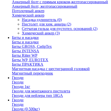
Анкерный болт с прямым крюком,желтопассированный
Анкерный болт, желтопассированный
Потолочный анкер
Химический анкер
Насадка,удлинитель
(0)
Пистолет для хим. анкера
(2)
Сетчатая гильза для пустотел. оснований
(2)
Химический анкер
(3)
Биты и насадки
Биты и насадки
Биты GROSS, СибрТех
Биты INTENSA
Биты Ritter WP
Биты WP, EUROTEX
Биты ПРАКТИКА
Магнитная насадка с шестигранной головкой
Магнитный переходник
Гвозди
Гвозди
Гвозди 1кг
Гвозди для монтажного пистолета
Гвозди для нейлера тип 18GA
Гвозди
Гвозди
Гвозди (0,500кг)