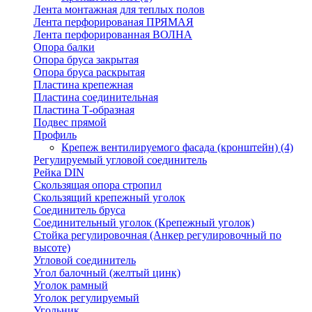
Лента монтажная для теплых полов
Лента перфорированая ПРЯМАЯ
Лента перфорированная ВОЛНА
Опора балки
Опора бруса закрытая
Опора бруса раскрытая
Пластина крепежная
Пластина соединительная
Пластина Т-образная
Подвес прямой
Профиль
Крепеж вентилируемого фасада (кронштейн)
(4)
Регулируемый угловой соединитель
Рейка DIN
Скользящая опора стропил
Скользящий крепежный уголок
Соединитель бруса
Соединительный уголок (Крепежный уголок)
Стойка регулировочная (Анкер регулировочный по
высоте)
Угловой соединитель
Угол балочный (желтый цинк)
Уголок рамный
Уголок регулируемый
Угольник