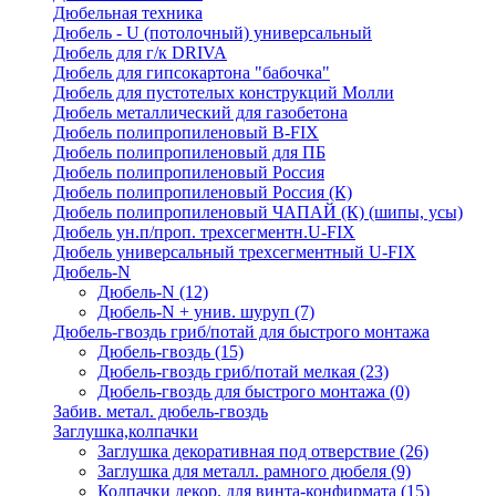
Дюбельная техника
Дюбель - U (потолочный) универсальный
Дюбель для г/к DRIVA
Дюбель для гипсокартона "бабочка"
Дюбель для пустотелых конструкций Молли
Дюбель металлический для газобетона
Дюбель полипропиленовый В-FIX
Дюбель полипропиленовый для ПБ
Дюбель полипропиленовый Россия
Дюбель полипропиленовый Россия (К)
Дюбель полипропиленовый ЧАПАЙ (К) (шипы, усы)
Дюбель ун.п/проп. трехсегментн.U-FIX
Дюбель универсальный трехсегментный U-FIX
Дюбель-N
Дюбель-N
(12)
Дюбель-N + унив. шуруп
(7)
Дюбель-гвоздь гриб/потай для быстрого монтажа
Дюбель-гвоздь
(15)
Дюбель-гвоздь гриб/потай мелкая
(23)
Дюбель-гвоздь для быстрого монтажа
(0)
Забив. метал. дюбель-гвоздь
Заглушка,колпачки
Заглушка декоративная под отверствие
(26)
Заглушка для металл. рамного дюбеля
(9)
Колпачки декор. для винта-конфирмата
(15)