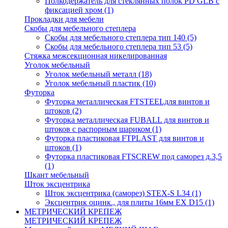
Полкодержатель для стеклянных полок PD GLВ с
фиксацией хром
(1)
Прокладки для мебели
Скобы для мебельного степлера
Скобы для мебельного степлера тип 140
(5)
Скобы для мебельного степлера тип 53
(5)
Стяжка межсекционная никелированная
Уголок мебельный
Уголок мебельный металл
(18)
Уголок мебельный пластик
(10)
Футорка
Футорка металлическая FTSTEELдля винтов и
штоков
(2)
Футорка металлическая FUBALL для винтов и
штоков с распорным шариком
(1)
Футорка пластиковая FTPLAST для винтов и
штоков
(1)
Футорка пластиковая FTSCREW под саморез д.3,5
(1)
Шкант мебельный
Шток эксцентрика
Шток эксцентрика (саморез) STEX-S L34
(1)
Эксцентрик оцинк., для плиты 16мм EX D15
(1)
МЕТРИЧЕСКИЙ КРЕПЕЖ
МЕТРИЧЕСКИЙ КРЕПЕЖ