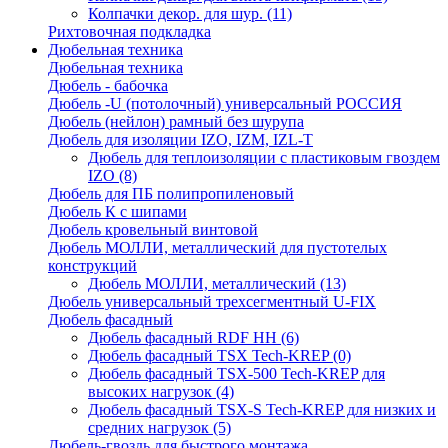
Колпачки декор. для шур.
(11)
Рихтовочная подкладка
Дюбельная техника
Дюбельная техника
Дюбель - бабочка
Дюбель -U (потолочный) универсальный РОССИЯ
Дюбель (нейлон) рамный без шурупа
Дюбель для изоляции IZO, IZM, IZL-T
Дюбель для теплоизоляции с пластиковым гвоздем
IZO
(8)
Дюбель для ПБ полипропиленовый
Дюбель К с шипами
Дюбель кровельный винтовой
Дюбель МОЛЛИ, металлический для пустотелых
конструкций
Дюбель МОЛЛИ, металлический
(13)
Дюбель универсальный трехсегментный U-FIX
Дюбель фасадный
Дюбель фасадный RDF НН
(6)
Дюбель фасадный TSX Tech-KREP
(0)
Дюбель фасадный TSX-500 Tech-KREP для
высоких нагрузок
(4)
Дюбель фасадный TSX-S Tech-KREP для низких и
средних нагрузок
(5)
Дюбель-гвоздь для быстрого монтажа