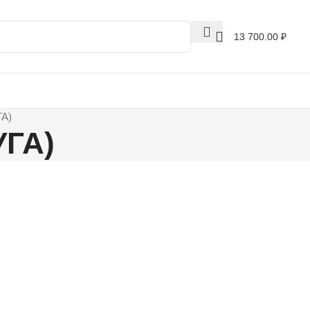
13 700.00
₽
ГА)
УГА)