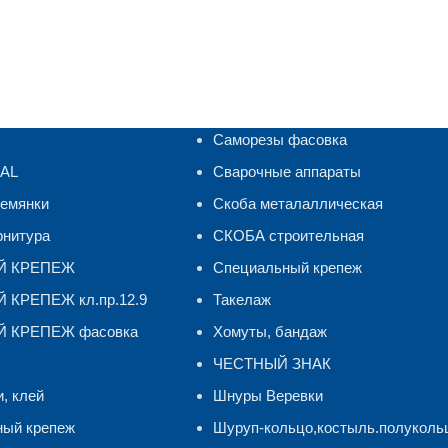
Саморезы фасовка
RAL
Сварочные аппараты
ремянки
Скоба металаллическая
рнитура
СКОБА строительная
Й КРЕПЕЖ
Специальный крепеж
КРЕПЕЖ кл.пр.12.9
Такелаж
 КРЕПЕЖ фасовка
Хомуты, бандаж
ЧЕСТНЫЙ ЗНАК
и, клей
Шнуры Веревки
ный крепеж
Шуруп-кольцо,костыль.полуколь