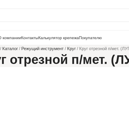
О компании
Контакты
Калькулятор крепежа
Покупателю
/
Каталог
/
Режущий инструмент
/
Круг
/
Круг отрезной п/мет. (ЛУ
г отрезной п/мет. (Л