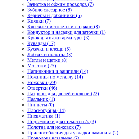
Зачистка и обжим проводов
(7)
Зубило слесарное
(8)
Кернеры и добойники
(5)
Киянки
(7)
Клеевые пистолеты и стержни
(8)
Кондуктор и насадки для заточки
(1)
Крюк для вязки арматуры
(3)
Кувалды
(17)
Кусачки и клещи
(5)
Лобзик и полотна
(3)
Метлы и щетки
(8)
Молотки
(25)
Напильники и рашпили
(14)
Ножницы по металлу
(14)
Ножовки
(29)
Отвертки
(46)
Патроны для дрелей и ключи
(22)
Паяльник
(1)
Пинцеты
(0)
Плоскогубцы
(14)
Пневматика
(1)
Подъемники для стекол и г/к
(3)
Полотна для ножовок
(7)
Приспособления для укладки ламината
(2)
Проволока вязальная
(7)