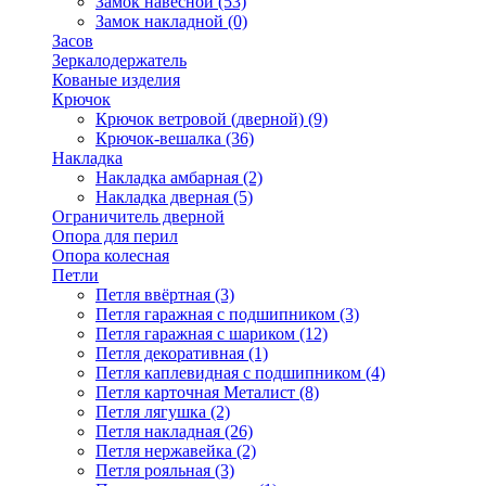
Замок навесной
(53)
Замок накладной
(0)
Засов
Зеркалодержатель
Кованые изделия
Крючок
Крючок ветровой (дверной)
(9)
Крючок-вешалка
(36)
Накладка
Накладка амбарная
(2)
Накладка дверная
(5)
Ограничитель дверной
Опора для перил
Опора колесная
Петли
Петля ввёртная
(3)
Петля гаражная с подшипником
(3)
Петля гаражная с шариком
(12)
Петля декоративная
(1)
Петля каплевидная с подшипником
(4)
Петля карточная Металист
(8)
Петля лягушка
(2)
Петля накладная
(26)
Петля нержавейка
(2)
Петля рояльная
(3)