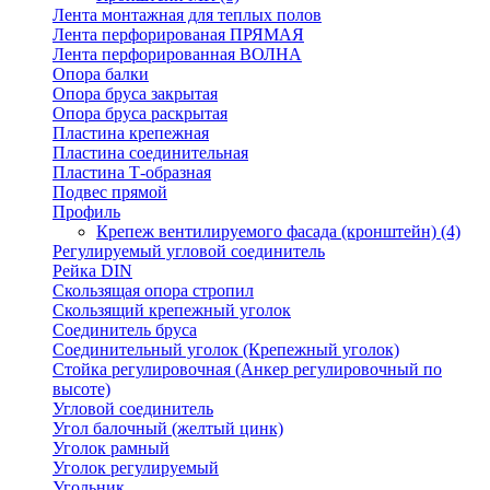
Лента монтажная для теплых полов
Лента перфорированая ПРЯМАЯ
Лента перфорированная ВОЛНА
Опора балки
Опора бруса закрытая
Опора бруса раскрытая
Пластина крепежная
Пластина соединительная
Пластина Т-образная
Подвес прямой
Профиль
Крепеж вентилируемого фасада (кронштейн)
(4)
Регулируемый угловой соединитель
Рейка DIN
Скользящая опора стропил
Скользящий крепежный уголок
Соединитель бруса
Соединительный уголок (Крепежный уголок)
Стойка регулировочная (Анкер регулировочный по
высоте)
Угловой соединитель
Угол балочный (желтый цинк)
Уголок рамный
Уголок регулируемый
Угольник