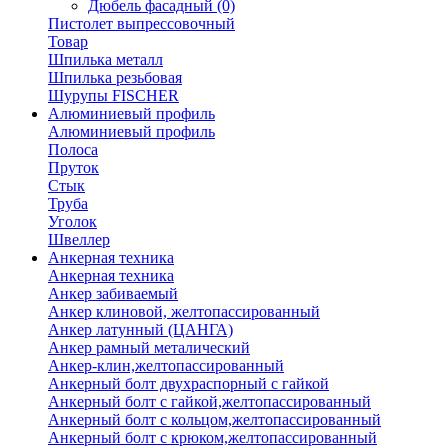
Дюбель фасадный
(0)
Пистолет выпрессовочный
Товар
Шпилька металл
Шпилька резьбовая
Шурупы FISCHER
Алюминиевый профиль
Алюминиевый профиль
Полоса
Пруток
Стык
Труба
Уголок
Швеллер
Анкерная техника
Анкерная техника
Анкер забиваемый
Анкер клиновой, желтопассированный
Анкер латунный (ЦАНГА)
Анкер рамный металический
Анкер-клин,желтопассированный
Анкерный болт двухраспорный с гайкой
Анкерный болт с гайкой,желтопассированный
Анкерный болт с кольцом,желтопассированный
Анкерный болт с крюком,желтопассированный