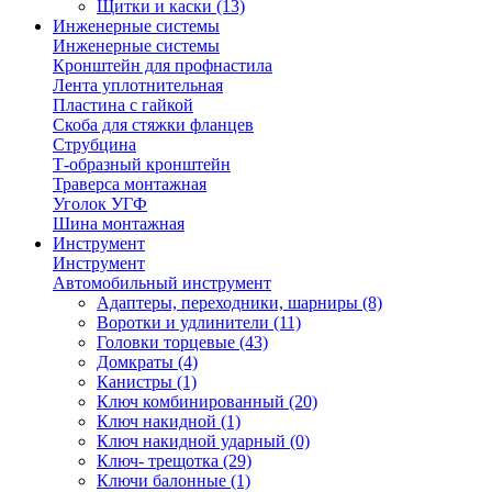
Щитки и каски
(13)
Инженерные системы
Инженерные системы
Кронштейн для профнастила
Лента уплотнительная
Пластина с гайкой
Скоба для стяжки фланцев
Струбцина
Т-образный кронштейн
Траверса монтажная
Уголок УГФ
Шина монтажная
Инструмент
Инструмент
Автомобильный инструмент
Адаптеры, переходники, шарниры
(8)
Воротки и удлинители
(11)
Головки торцевые
(43)
Домкраты
(4)
Канистры
(1)
Ключ комбинированный
(20)
Ключ накидной
(1)
Ключ накидной ударный
(0)
Ключ- трещотка
(29)
Ключи балонные
(1)