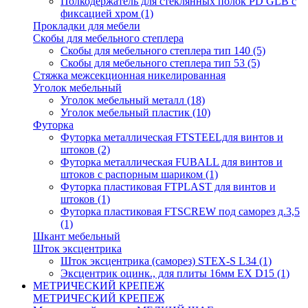
Полкодержатель для стеклянных полок PD GLВ с
фиксацией хром
(1)
Прокладки для мебели
Скобы для мебельного степлера
Скобы для мебельного степлера тип 140
(5)
Скобы для мебельного степлера тип 53
(5)
Стяжка межсекционная никелированная
Уголок мебельный
Уголок мебельный металл
(18)
Уголок мебельный пластик
(10)
Футорка
Футорка металлическая FTSTEELдля винтов и
штоков
(2)
Футорка металлическая FUBALL для винтов и
штоков с распорным шариком
(1)
Футорка пластиковая FTPLAST для винтов и
штоков
(1)
Футорка пластиковая FTSCREW под саморез д.3,5
(1)
Шкант мебельный
Шток эксцентрика
Шток эксцентрика (саморез) STEX-S L34
(1)
Эксцентрик оцинк., для плиты 16мм EX D15
(1)
МЕТРИЧЕСКИЙ КРЕПЕЖ
МЕТРИЧЕСКИЙ КРЕПЕЖ