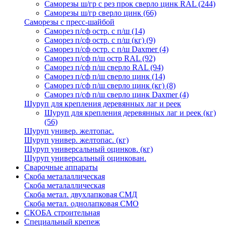
Саморезы ш/гр с рез прок сверло цинк RAL
(244)
Саморезы ш/гр сверло цинк
(66)
Саморезы с пресс-шайбой
Саморез п/сф остр. с п/ш
(14)
Саморез п/сф остр. с п/ш (кг)
(9)
Саморез п/сф остр. с п/ш Daxmer
(4)
Саморез п/сф п/ш остр RAL
(92)
Саморез п/сф п/ш сверло RAL
(94)
Саморез п/сф п/ш сверло цинк
(14)
Саморез п/сф п/ш сверло цинк (кг)
(8)
Саморез п/сф п/ш сверло цинк Daxmer
(4)
Шуруп для крепления деревянных лаг и реек
Шуруп для крепления деревянных лаг и реек (кг)
(56)
Шуруп универ. желтопас.
Шуруп универ. желтопас. (кг)
Шуруп универсальный оцинков. (кг)
Шуруп универсальный оцинкован.
Сварочные аппараты
Скоба металаллическая
Скоба металаллическая
Скоба метал. двухлапковая СМД
Скоба метал. однолапковая СМО
СКОБА строительная
Специальный крепеж