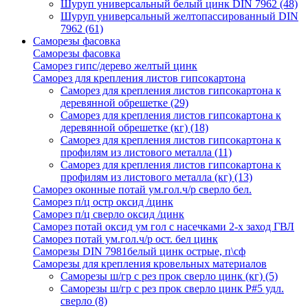
Шуруп универсальный белый цинк DIN 7962
(48)
Шуруп универсальный желтопассированный DIN
7962
(61)
Саморезы фасовка
Саморезы фасовка
Саморез гипс/дерево желтый цинк
Саморез для крепления листов гипсокартона
Саморез для крепления листов гипсокартона к
деревянной обрешетке
(29)
Саморез для крепления листов гипсокартона к
деревянной обрешетке (кг)
(18)
Саморез для крепления листов гипсокартона к
профилям из листового металла
(11)
Саморез для крепления листов гипсокартона к
профилям из листового металла (кг)
(13)
Саморез оконные потай ум.гол.ч/р сверло бел.
Саморез п/ц остр оксид /цинк
Саморез п/ц сверло оксид /цинк
Саморез потай оксид ум гол с насечками 2-х заход ГВЛ
Саморез потай ум.гол.ч/р ост. бел цинк
Саморезы DIN 7981белый цинк острые, п\сф
Саморезы для крепления кровельных материалов
Саморезы ш/гр с рез прок сверло цинк (кг)
(5)
Саморезы ш/гр с рез прок сверло цинк P#5 удл.
сверло
(8)