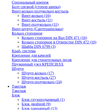
Специальный крепеж
Болт срезной (стопор шнека)
Винт-кольцо,полукольцо,костыль
Винт-кольцо
(16)
Винт-костыль
(11)
Винт-полукольцо
(11)
Винт-шуруп (Сантехшпилька)
Кольцо стопорное
Кольцо cтопорное на Вал DIN 471
(16)
Кольцо стопорное в Отверстие DIN 472
(10)
Шайба DIN 6799
(3)
Краб- система
Крепление для качелей
Крепление для строительных лесов
Пружинный узел КРЕПСИЛА
Шуруп
Шуруп-кольцо
(17)
Шуруп-костыль
(27)
Шуруп-полукольцо
(24)
Такелаж
Такелаж
Блок
Блок грузоподъемный
(1)
Блок двойной
(9)
Блок одинарный
(13)