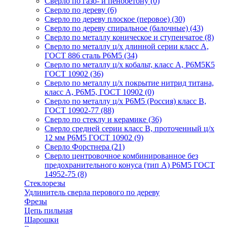
Сверло по газо- и пенобетону
(0)
Сверло по дереву
(6)
Сверло по дереву плоское (перовое)
(30)
Сверло по дереву спиральное (балочные)
(43)
Сверло по металлу коническое и ступенчатое
(8)
Сверло по металлу ц/х длинной серии класс А,
ГОСТ 886 сталь Р6М5
(34)
Сверло по металлу ц/х кобальт, класс А, Р6М5К5
ГОСТ 10902
(36)
Сверло по металлу ц/х покрытие нитрид титана,
класс А, Р6М5, ГОСТ 10902
(0)
Сверло по металлу ц/х Р6М5 (Россия) класс В,
ГОСТ 10902-77
(88)
Сверло по стеклу и керамике
(36)
Сверло средней серии класс В, проточенный ц/х
12 мм Р6М5 ГОСТ 10902
(9)
Сверло Форстнера
(21)
Сверло центровочное комбинированное без
предохранительного конуса (тип А) Р6М5 ГОСТ
14952-75
(8)
Стеклорезы
Удлинитель сверла перового по дереву
Фрезы
Цепь пильная
Шарошки