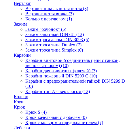
Вертлюг
Вертлюг никель петля петля
(3)
Вертлюг петля вилка
(3)
Кольцо с вертлюгом
(1)
Зажим
Зажим "бочонок"
(5)
Зажим канатный DIN741
(13)
Зажим троса алюм. DIN 3093
(5)
Зажим троса типа Duplex
(7)
Зажим троса типа Simplex
(0)
Карабин
Карабин винтовой (соединитель цепи с гайкой,
звено с затвором)
(10)
Карабин для животных (ключей)
(3)
Карабин пожарный DIN 5299 C
(10)
Карабин с предохранительной гайкой DIN 5299 D
(10)
Карабин тип А с вертлюгом
(12)
Кольцо
Коуш
Крюк
Крюк S
(4)
Крюк качельный с дюбелем
(0)
Крюк с кольцом и предохранителем
(7)
Лебедка