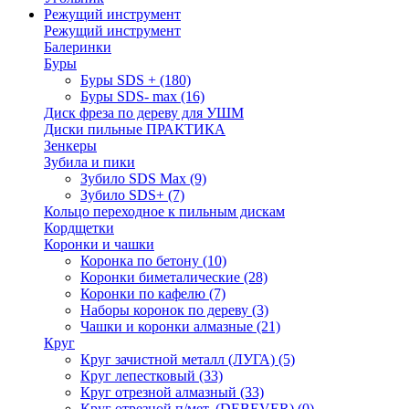
Режущий инструмент
Режущий инструмент
Балеринки
Буры
Буры SDS +
(180)
Буры SDS- max
(16)
Диск фреза по дереву для УШМ
Диски пильные ПРАКТИКА
Зенкеры
Зубила и пики
Зубило SDS Max
(9)
Зубило SDS+
(7)
Кольцо переходное к пильным дискам
Кордщетки
Коронки и чашки
Коронка по бетону
(10)
Коронки биметалические
(28)
Коронки по кафелю
(7)
Наборы коронок по дереву
(3)
Чашки и коронки алмазные
(21)
Круг
Круг зачистной металл (ЛУГА)
(5)
Круг лепестковый
(33)
Круг отрезной алмазный
(33)
Круг отрезной п/мет. (DEBEVER)
(0)