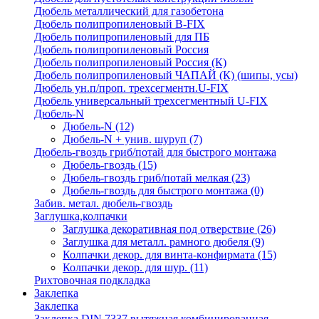
Дюбель металлический для газобетона
Дюбель полипропиленовый В-FIX
Дюбель полипропиленовый для ПБ
Дюбель полипропиленовый Россия
Дюбель полипропиленовый Россия (К)
Дюбель полипропиленовый ЧАПАЙ (К) (шипы, усы)
Дюбель ун.п/проп. трехсегментн.U-FIX
Дюбель универсальный трехсегментный U-FIX
Дюбель-N
Дюбель-N
(12)
Дюбель-N + унив. шуруп
(7)
Дюбель-гвоздь гриб/потай для быстрого монтажа
Дюбель-гвоздь
(15)
Дюбель-гвоздь гриб/потай мелкая
(23)
Дюбель-гвоздь для быстрого монтажа
(0)
Забив. метал. дюбель-гвоздь
Заглушка,колпачки
Заглушка декоративная под отверствие
(26)
Заглушка для металл. рамного дюбеля
(9)
Колпачки декор. для винта-конфирмата
(15)
Колпачки декор. для шур.
(11)
Рихтовочная подкладка
Заклепка
Заклепка
Заклепка DIN 7337 вытяжная комбинированная