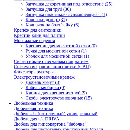
Заглушка декоративная под отверствие
(25)
Заглушка для труб
(36)
Заглушка пластиковая самоклеящаяся
(1)
Колпачки декор.
(31)
Колпачок на болт/гайку
(6)
Крепёж для сантехники
Крестик,клин для плитки
Монтажные изделия
Крепление для москитной сетки
(0)
Ручка для москитной сетки
(1)
Уголок для москитной сетки
(1)
Связи гибкие с песчаным покрытием
Система выравнивания плитки (СВП)
Фиксатор арматуры
Электроустановочный крепёж
Дюбель-хомут
(3)
Кабельная бирка
(0)
Клипса для крепления труб
(9)
Скобы электроустановочные
(15)
Дюбельная техника
Дюбельная техника
Дюбель - U (потолочный) универсальный
Дюбель для г/к DRIVA
Дюбель для гипсокартона "бабочка"
Дюбель для пустотелых конструкций Молли