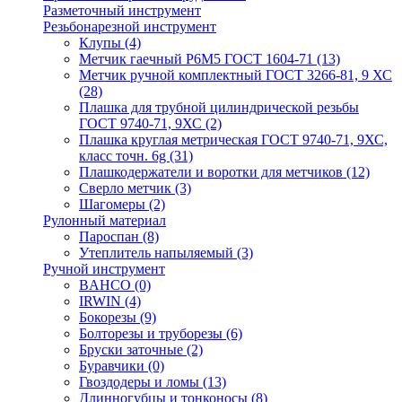
Разметочный инструмент
Резьбонарезной инструмент
Клупы
(4)
Метчик гаечный Р6М5 ГОСТ 1604-71
(13)
Метчик ручной комплектный ГОСТ 3266-81, 9 ХС
(28)
Плашка для трубной цилиндрической резьбы
ГОСТ 9740-71, 9ХС
(2)
Плашка круглая метрическая ГОСТ 9740-71, 9ХС,
класс точн. 6g
(31)
Плашкодержатели и воротки для метчиков
(12)
Сверло метчик
(3)
Шагомеры
(2)
Рулонный материал
Пароспан
(8)
Утеплитель напыляемый
(3)
Ручной инструмент
BAHCO
(0)
IRWIN
(4)
Бокорезы
(9)
Болторезы и труборезы
(6)
Бруски заточные
(2)
Буравчики
(0)
Гвоздодеры и ломы
(13)
Длинногубцы и тонконосы
(8)