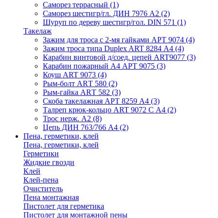
Саморез террасный
(1)
Саморез шестигр/гл. ДИН 7976 А2
(2)
Шуруп по дереву шестигр/гол. DIN 571
(1)
Такелаж
Зажим для троса с 2-мя гайками АРТ 9074
(4)
Зажим троса типа Duplex ART 8284 А4
(4)
Карабин винтовой д/соед. цепей ART9077
(3)
Карабин пожарный А4 АРТ 9075
(3)
Коуш ART 9073
(4)
Рым-болт АRТ 580
(2)
Рым-гайка АRТ 582
(3)
Скоба такелажная АРТ 8259 А4
(3)
Талреп крюк-кольцо ART 9072 С A4
(2)
Трос нерж. А2
(8)
Цепь ДИН 763/766 А4
(2)
Пена, герметики, клей
Пена, герметики, клей
Герметики
Жидкие гвозди
Клей
Клей-пена
Очиститель
Пена монтажная
Пистолет для герметика
Пистолет для монтажной пены