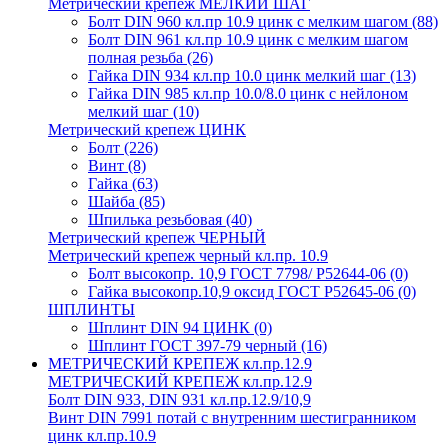
Метрический крепеж МЕЛКИЙ ШАГ
Болт DIN 960 кл.пр 10.9 цинк с мелким шагом
(88)
Болт DIN 961 кл.пр 10.9 цинк с мелким шагом
полная резьба
(26)
Гайка DIN 934 кл.пр 10.0 цинк мелкий шаг
(13)
Гайка DIN 985 кл.пр 10.0/8.0 цинк с нейлоном
мелкий шаг
(10)
Метрический крепеж ЦИНК
Болт
(226)
Винт
(8)
Гайка
(63)
Шайба
(85)
Шпилька резьбовая
(40)
Метрический крепеж ЧЕРНЫЙ
Метрический крепеж черный кл.пр. 10.9
Болт высокопр. 10,9 ГОСТ 7798/ Р52644-06
(0)
Гайка высокопр.10,9 оксид ГОСТ Р52645-06
(0)
ШПЛИНТЫ
Шплинт DIN 94 ЦИНК
(0)
Шплинт ГОСТ 397-79 черный
(16)
МЕТРИЧЕСКИЙ КРЕПЕЖ кл.пр.12.9
МЕТРИЧЕСКИЙ КРЕПЕЖ кл.пр.12.9
Болт DIN 933, DIN 931 кл.пр.12.9/10,9
Винт DIN 7991 потай с внутренним шестигранником
цинк кл.пр.10.9