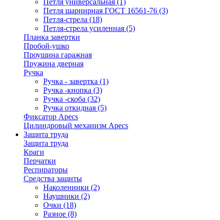
Петля универсальная
(1)
Петля шарнирная ГОСТ 16561-76
(3)
Петля-стрела
(18)
Петля-стрела усиленная
(5)
Планка завертки
Пробой-ушко
Проушина гаражная
Пружина дверная
Ручка
Ручка - завертка
(1)
Ручка -кнопка
(3)
Ручка -скоба
(32)
Ручка откидная
(5)
Фиксатор Apecs
Цилиндровый механизм Apecs
Защита труда
Защита труда
Краги
Перчатки
Респираторы
Средства защиты
Наколенники
(2)
Наушники
(2)
Очки
(18)
Разное
(8)