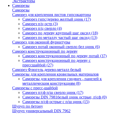
Экстракторы
Саморезы
Саморезы
Саморез для крепления листов гипсокартона
Саморез гипс/дерево желтый цинк
(17)
Саморез п/ц остр
(3)
Саморез п/ц сверло
(4)
Саморез по дереву крупный шаг оксид
(18)
Саморез по металлу частый шаг оксид
(13)
Саморез для оконной фурнитуры
Саморез потай оконный сверло бел цинк
(6)
Саморез конструкционный по дереву
Саморез конструкционный по дереву потай
(37)
Саморез конструкционный по дереву с
прессшайбой
(27)
Саморез Флюгель дерево-металл белый
Саморезы для крепления кровельных материалов
Саморезы для крепления сэндвич - панелей к
металлическим конструкциям
(8)
Саморезы с пресс-шайбой
Саморез п/сф п/ш сверло цинк
(17)
Саморезы DIN 7981белый цинк острые, п\сф
(0)
Саморезы п/сф острые с п/ш цинк
(15)
Шуруп по бетону
Шуруп универсальный DIN 7962