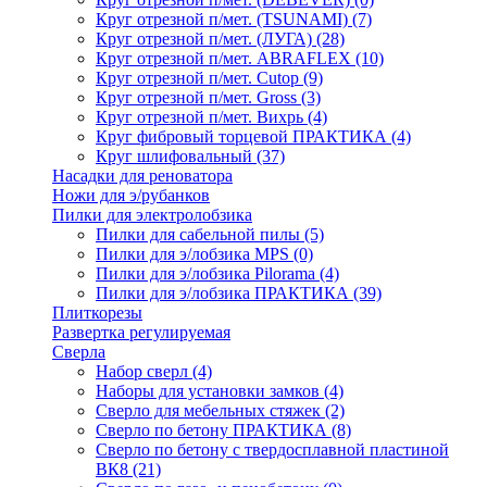
Круг отрезной п/мет. (TSUNAMI)
(7)
Круг отрезной п/мет. (ЛУГА)
(28)
Круг отрезной п/мет. ABRAFLEX
(10)
Круг отрезной п/мет. Cutop
(9)
Круг отрезной п/мет. Gross
(3)
Круг отрезной п/мет. Вихрь
(4)
Круг фибровый торцевой ПРАКТИКА
(4)
Круг шлифовальный
(37)
Насадки для реноватора
Ножи для э/рубанков
Пилки для электролобзика
Пилки для сабельной пилы
(5)
Пилки для э/лобзика MPS
(0)
Пилки для э/лобзика Pilorama
(4)
Пилки для э/лобзика ПРАКТИКА
(39)
Плиткорезы
Развертка регулируемая
Сверла
Набор сверл
(4)
Наборы для установки замков
(4)
Сверло для мебельных стяжек
(2)
Сверло по бетону ПРАКТИКА
(8)
Сверло по бетону с твердосплавной пластиной
ВК8
(21)