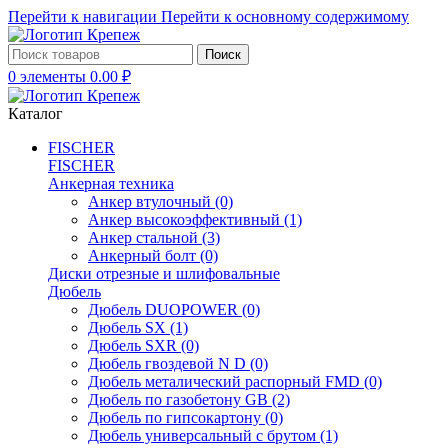
Перейти к навигации
Перейти к основному содержимому
Поиск
0
элементы
0.00
₽
Каталог
FISCHER
FISCHER
Анкерная техника
Анкер втулочный
(0)
Анкер высокоэффективный
(1)
Анкер стальной
(3)
Анкерный болт
(0)
Диски отрезные и шлифовальные
Дюбель
Дюбель DUOPOWER
(0)
Дюбель SX
(1)
Дюбель SXR
(0)
Дюбель гвоздевой N D
(0)
Дюбель металический распорный FMD
(0)
Дюбель по газобетону GB
(2)
Дюбель по гипсокартону
(0)
Дюбель универсальный с брутом
(1)