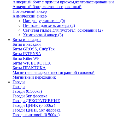
Анкерный болт с прямым крюком,желтопассированный
Анкерный болт, желтопассированный
Потолочный анкер
Химический анкер
Насадка,удлинитель
(0)
Пистолет для хим. анкера
(2)
Сетчатая гильза для пустотел. оснований
(2)
Химический анкер
(3)
Биты и насадки
Биты и насадки
Биты GROSS, СибрТех
Биты INTENSA
Биты Ritter WP
Биты WP, EUROTEX
Биты ПРАКТИКА
Магнитная насадка с шестигранной головкой
Магнитный переходник
Гвозди
Гвозди
Гвозди (0,500кг)
Гвозди 5кг фасовка
Гвозди ДЕКОРАТИВНЫЕ
Гвозди ЦИНК (0,500кг)
Гвозди ЦИНК 5кг фасовка
Гвоздь винтовой (0,500кг)