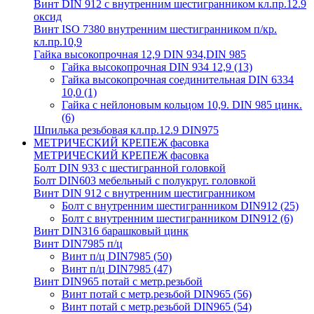
Винт DIN 912 с внутренним шестигранником кл.пр.12.9
оксид
Винт ISO 7380 внутренним шестигранником п/кр.
кл.пр.10,9
Гайка высокопрочная 12,9 DIN 934,DIN 985
Гайка высокопрочная DIN 934 12,9
(13)
Гайка высокопрочная соединительная DIN 6334
10,0
(1)
Гайка с нейлоновым кольцом 10,9. DIN 985 цинк.
(6)
Шпилька резьбовая кл.пр.12.9 DIN975
МЕТРИЧЕСКИЙ КРЕПЕЖ фасовка
МЕТРИЧЕСКИЙ КРЕПЕЖ фасовка
Болт DIN 933 с шестигранной головкой
Болт DIN603 мебельный с полукруг. головкой
Винт DIN 912 с внутренним шестигранником
Болт с внутренним шестигранником DIN912
(25)
Болт с внутренним шестигранником DIN912
(6)
Винт DIN316 барашковый цинк
Винт DIN7985 п/ц
Винт п/ц DIN7985
(50)
Винт п/ц DIN7985
(47)
Винт DIN965 потай с метр.резьбой
Винт потай с метр.резьбой DIN965
(56)
Винт потай с метр.резьбой DIN965
(54)