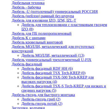
Дюбельная техника
Дюбель - бабочка
Дюбель -U (потолочный) универсальный РОССИЯ
Дюбель (нейлон) рамный без шурупа
Дюбель для изоляции IZO, IZM, IZL-T
Дюбель для теплоизоляции с пластиковым гвоздем
IZO
(8)
Дюбель для ПБ полипропиленовый
Дюбель К с шипами
Дюбель кровельный винтовой
Дюбель МОЛЛИ, металлический для пустотелых
конструкций
Дюбель МОЛЛИ, металлический
(13)
Дюбель универсальный трехсегментный U-FIX
Дюбель фасадный
Дюбель фасадный RDF НН
(6)
Дюбель фасадный TSX Tech-KREP
(0)
Дюбель фасадный TSX-500 Tech-KREP для
высоких нагрузок
(4)
Дюбель фасадный TSX-S Tech-KREP для низких и
средних нагрузок
(5)
Дюбель-гвоздь для быстрого монтажа
Дюбель-гвоздь гриб
(2)
Дюбель-гвоздь потай
(2)
Заглушки, колпачки