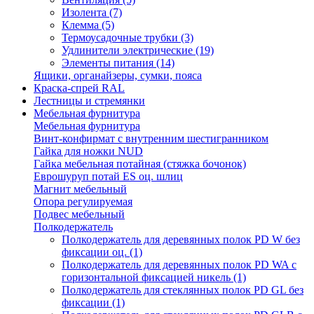
Изолента
(7)
Клемма
(5)
Термоусадочные трубки
(3)
Удлинители электрические
(19)
Элементы питания
(14)
Ящики, органайзеры, сумки, пояса
Краска-спрей RAL
Лестницы и стремянки
Мебельная фурнитура
Мебельная фурнитура
Винт-конфирмат с внутренним шестигранником
Гайка для ножки NUD
Гайка мебельная потайная (стяжка бочонок)
Еврошуруп потай ES оц. шлиц
Магнит мебельный
Опора регулируемая
Подвес мебельный
Полкодержатель
Полкодержатель для деревянных полок PD W без
фиксации оц.
(1)
Полкодержатель для деревянных полок PD WA с
горизонтальной фиксацией никель
(1)
Полкодержатель для стеклянных полок PD GL без
фиксации
(1)