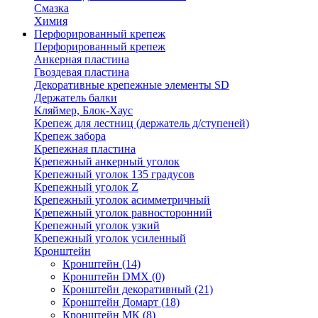
Смазка
Химия
Перфорированный крепеж
Перфорированный крепеж
Анкерная пластина
Гвоздевая пластина
Декоративные крепежные элементы SD
Держатель балки
Кляймер, Блок-Хаус
Крепеж для лестниц (держатель д/ступеней)
Крепеж забора
Крепежная пластина
Крепежный анкерный уголок
Крепежный уголок 135 градусов
Крепежный уголок Z
Крепежный уголок асимметричный
Крепежный уголок равносторонний
Крепежный уголок узкий
Крепежный уголок усиленный
Кронштейн
Кронштейн
(14)
Кронштейн DMX
(0)
Кронштейн декоративный
(21)
Кронштейн Домарт
(18)
Кронштейн МК
(8)