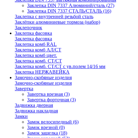
Заклепка DIN 7337 Алюминий/сталь
(27)
Заклепка DIN 7337 СТАЛЬ/СТАЛЬ
(16)
Заклепка с внутренней резьбой сталь
Заклёпки алюминиевые тормоза (набор)
Заклепочник
Заклепка фасовка
Заклепка фасовка
Заклепка комб RAL
Заклепка комб АЛ/СТ
Заклепка комб цвет.
Заклепка комб. СТ/СТ
Заклепка комб. СТ/СТ с ув.полем 14/16 мм
Заклепка НЕРЖАВЕЙКА
Замочно-скобяные изделия
Замочно-скобяные изделия
Завертка
Завертка врезная
(3)
Завертка форточная
(3)
Задвижка дверная
Задвижка накладная
Замки
Замок велосипедный
(6)
Замок врезной
(0)
Замок защелка
(18)