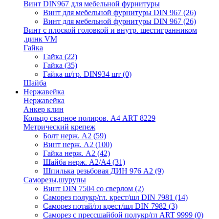
Винт DIN967 для мебельной фурнитуры
Винт для мебельной фурнитуры DIN 967
(26)
Винт для мебельной фурнитуры DIN 967
(26)
Винт с плоской головкой и внутр. шестигранником
,цинк VM
Гайка
Гайка
(22)
Гайка
(35)
Гайка ш/гр. DIN934 шт
(0)
Шайба
Нержавейка
Нержавейка
Анкер клин
Кольцо сварное полиров. А4 ART 8229
Метрический крепеж
Болт нерж. А2
(59)
Винт нерж. А2
(100)
Гайка нерж. А2
(42)
Шайба нерж. А2/А4
(31)
Шпилька резьбовая ДИН 976 А2
(9)
Саморезы,шурупы
Винт DIN 7504 со сверлом
(2)
Саморез полукр/гл. крест/шл DIN 7981
(14)
Саморез потай/гл крест/шл DIN 7982
(3)
Саморез с прессшайбой полукр/гл ART 9999
(0)