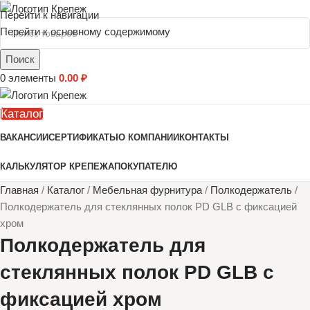
Перейти к навигации
Перейти к основному содержимому
Поиск
0
элементы
0.00
₽
Каталог
ВАКАНСИИ
СЕРТИФИКАТЫ
О КОМПАНИИ
КОНТАКТЫ
КАЛЬКУЛЯТОР КРЕПЕЖА
ПОКУПАТЕЛЮ
Главная
/
Каталог
/
Мебельная фурнитура
/
Полкодержатель
/
Полкодержатель для стеклянных полок PD GLВ с фиксацией
хром
Полкодержатель для
стеклянных полок PD GLВ с
фиксацией хром