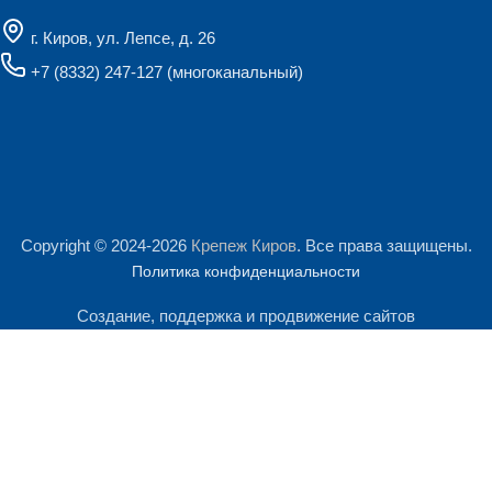
г. Киров, ул. Лепсе, д. 26
+7 (8332) 247-127
(многоканальный)
Copyright © 2024-2026
Крепеж Киров
. Все права защищены.
Политика конфиденциальности
Создание, поддержка и продвижение сайтов
Мы используем файлы cookie и сервис Яндекс.Метрика для
анализа посещаемости сайта. Продолжая им пользоваться, Вы
Поиск
соглашаетесь на обработку персональных данных.
Начните печатать, чтобы увидеть продукты, которые вы ищете.
Подробнее
Принять