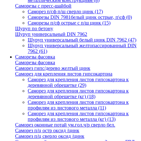
металлическим конструкциям
(8)
Саморезы с пресс-шайбой
Саморез п/сф п/ш сверло цинк
(17)
Саморезы DIN 7981белый цинк острые, п\сф
(0)
Саморезы п/сф острые с п/ш цинк
(15)
Шуруп по бетону
Шуруп универсальный DIN 7962
Шуруп универсальный белый цинк DIN 7962
(47)
Шуруп универсальный желтопассированный DIN
7962
(61)
Саморезы фасовка
Саморезы фасовка
Саморез гипс/дерево желтый цинк
Саморез для крепления листов гипсокартона
Саморез для крепления листов гипсокартона к
деревянной обрешетке
(29)
Саморез для крепления листов гипсокартона к
деревянной обрешетке (кг)
(18)
Саморез для крепления листов гипсокартона к
профилям из листового металла
(11)
Саморез для крепления листов гипсокартона к
профилям из листового металла (кг)
(13)
Саморез оконные потай ум.гол.ч/р сверло бел.
Саморез п/ц остр оксид /цинк
Саморез п/ц сверло оксид /цинк