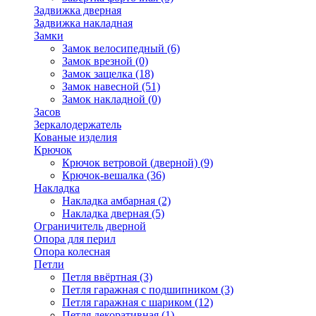
Задвижка дверная
Задвижка накладная
Замки
Замок велосипедный
(6)
Замок врезной
(0)
Замок защелка
(18)
Замок навесной
(51)
Замок накладной
(0)
Засов
Зеркалодержатель
Кованые изделия
Крючок
Крючок ветровой (дверной)
(9)
Крючок-вешалка
(36)
Накладка
Накладка амбарная
(2)
Накладка дверная
(5)
Ограничитель дверной
Опора для перил
Опора колесная
Петли
Петля ввёртная
(3)
Петля гаражная с подшипником
(3)
Петля гаражная с шариком
(12)
Петля декоративная
(1)