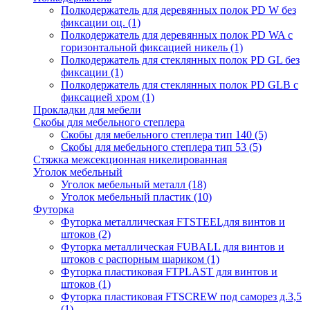
Полкодержатель для деревянных полок PD W без
фиксации оц.
(1)
Полкодержатель для деревянных полок PD WA с
горизонтальной фиксацией никель
(1)
Полкодержатель для стеклянных полок PD GL без
фиксации
(1)
Полкодержатель для стеклянных полок PD GLВ с
фиксацией хром
(1)
Прокладки для мебели
Скобы для мебельного степлера
Скобы для мебельного степлера тип 140
(5)
Скобы для мебельного степлера тип 53
(5)
Стяжка межсекционная никелированная
Уголок мебельный
Уголок мебельный металл
(18)
Уголок мебельный пластик
(10)
Футорка
Футорка металлическая FTSTEELдля винтов и
штоков
(2)
Футорка металлическая FUBALL для винтов и
штоков с распорным шариком
(1)
Футорка пластиковая FTPLAST для винтов и
штоков
(1)
Футорка пластиковая FTSCREW под саморез д.3,5
(1)