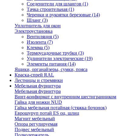
Соеденители для шлангов
(1)
Тачка строительная
(1)
Черенки и рукоятки березовые
(14)
Шланг
(3)
Уплотнитель для окон
Электроустановка
Вентиляция
(5)
Изолента
(7)
Клемма
(5)
Термоусадочные трубки
(3)
Удлинители электрические
(19)
Элементы питания
(14)
Ящики, органайзеры, сумки, пояса
Краска-спрей RAL
Лестницы и стремянки
Мебельная фурнитура
Мебельная фурнитура
Винт-конфирмат с внутренним шестигранником
Гайка для ножки NUD
Гайка мебельная потайная (стяжка бочонок)
Еврошуруп потай ES оц. шлиц
Магнит мебельный
Опора регулируемая
Подвес мебельный
Полкодержатель