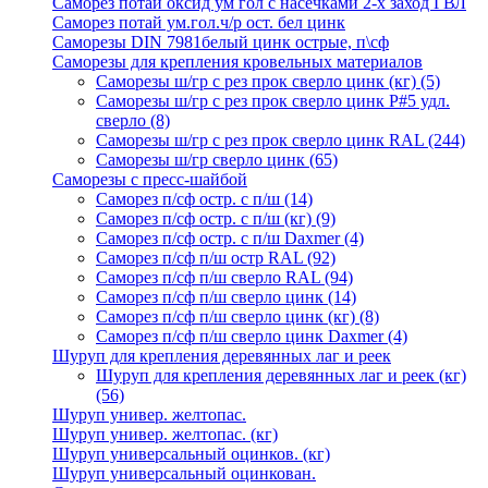
Саморез потай оксид ум гол с насечками 2-х заход ГВЛ
Саморез потай ум.гол.ч/р ост. бел цинк
Саморезы DIN 7981белый цинк острые, п\сф
Саморезы для крепления кровельных материалов
Саморезы ш/гр с рез прок сверло цинк (кг)
(5)
Саморезы ш/гр с рез прок сверло цинк P#5 удл.
сверло
(8)
Саморезы ш/гр с рез прок сверло цинк RAL
(244)
Саморезы ш/гр сверло цинк
(65)
Саморезы с пресс-шайбой
Саморез п/сф остр. с п/ш
(14)
Саморез п/сф остр. с п/ш (кг)
(9)
Саморез п/сф остр. с п/ш Daxmer
(4)
Саморез п/сф п/ш остр RAL
(92)
Саморез п/сф п/ш сверло RAL
(94)
Саморез п/сф п/ш сверло цинк
(14)
Саморез п/сф п/ш сверло цинк (кг)
(8)
Саморез п/сф п/ш сверло цинк Daxmer
(4)
Шуруп для крепления деревянных лаг и реек
Шуруп для крепления деревянных лаг и реек (кг)
(56)
Шуруп универ. желтопас.
Шуруп универ. желтопас. (кг)
Шуруп универсальный оцинков. (кг)
Шуруп универсальный оцинкован.