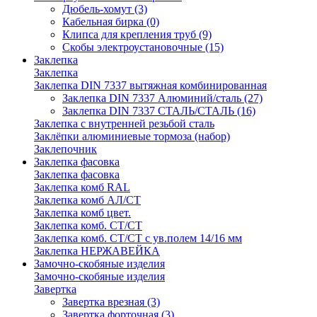
Дюбель-хомут
(3)
Кабельная бирка
(0)
Клипса для крепления труб
(9)
Скобы электроустановочные
(15)
Заклепка
Заклепка
Заклепка DIN 7337 вытяжная комбинированная
Заклепка DIN 7337 Алюминий/сталь
(27)
Заклепка DIN 7337 СТАЛЬ/СТАЛЬ
(16)
Заклепка с внутренней резьбой сталь
Заклёпки алюминиевые тормоза (набор)
Заклепочник
Заклепка фасовка
Заклепка фасовка
Заклепка комб RAL
Заклепка комб АЛ/СТ
Заклепка комб цвет.
Заклепка комб. СТ/СТ
Заклепка комб. СТ/СТ с ув.полем 14/16 мм
Заклепка НЕРЖАВЕЙКА
Замочно-скобяные изделия
Замочно-скобяные изделия
Завертка
Завертка врезная
(3)
Завертка форточная
(3)