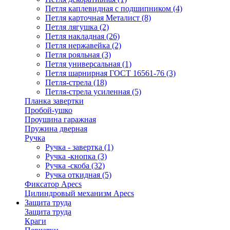
Петля каплевидная с подшипником
(4)
Петля карточная Металист
(8)
Петля лягушка
(2)
Петля накладная
(26)
Петля нержавейка
(2)
Петля рояльная
(3)
Петля универсальная
(1)
Петля шарнирная ГОСТ 16561-76
(3)
Петля-стрела
(18)
Петля-стрела усиленная
(5)
Планка завертки
Пробой-ушко
Проушина гаражная
Пружина дверная
Ручка
Ручка - завертка
(1)
Ручка -кнопка
(3)
Ручка -скоба
(32)
Ручка откидная
(5)
Фиксатор Apecs
Цилиндровый механизм Apecs
Защита труда
Защита труда
Краги