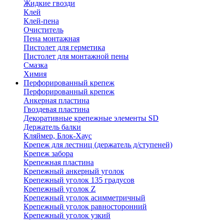
Жидкие гвозди
Клей
Клей-пена
Очиститель
Пена монтажная
Пистолет для герметика
Пистолет для монтажной пены
Смазка
Химия
Перфорированный крепеж
Перфорированный крепеж
Анкерная пластина
Гвоздевая пластина
Декоративные крепежные элементы SD
Держатель балки
Кляймер, Блок-Хаус
Крепеж для лестниц (держатель д/ступеней)
Крепеж забора
Крепежная пластина
Крепежный анкерный уголок
Крепежный уголок 135 градусов
Крепежный уголок Z
Крепежный уголок асимметричный
Крепежный уголок равносторонний
Крепежный уголок узкий