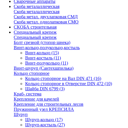
Сварочные аппараты
Скоба металаллическая
Скоба металаллическая
Скоба метал. двухлапковая СМД
Скоба метал. однолапковая СМО
СКОБА строительная
Специальный крепеж
Специальный крепеж
Болт срезной (стопор шнека)
Винт-кольцо,полукольцо,костыль
Винт-кольцо
(15)
Винт-костыль
(11)
Винт-полукольцо
(11)
Винт-шуруп (Сантехшпилька)
Кольцо стопорное
Кольцо cтопорное на Вал DIN 471
(16)
Кольцо стопорное в Отверстие DIN 472
(10)
Шайба DIN 6799
(3)
Краб- система
Крепление для качелей
Крепление для строительных лесов
Пружинный узел КРЕПСИЛА
Шуруп
Шуруп-кольцо
(17)
Шуруп-костыль
(27)