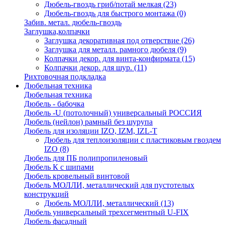
Дюбель-гвоздь гриб/потай мелкая
(23)
Дюбель-гвоздь для быстрого монтажа
(0)
Забив. метал. дюбель-гвоздь
Заглушка,колпачки
Заглушка декоративная под отверствие
(26)
Заглушка для металл. рамного дюбеля
(9)
Колпачки декор. для винта-конфирмата
(15)
Колпачки декор. для шур.
(11)
Рихтовочная подкладка
Дюбельная техника
Дюбельная техника
Дюбель - бабочка
Дюбель -U (потолочный) универсальный РОССИЯ
Дюбель (нейлон) рамный без шурупа
Дюбель для изоляции IZO, IZM, IZL-T
Дюбель для теплоизоляции с пластиковым гвоздем
IZO
(8)
Дюбель для ПБ полипропиленовый
Дюбель К с шипами
Дюбель кровельный винтовой
Дюбель МОЛЛИ, металлический для пустотелых
конструкций
Дюбель МОЛЛИ, металлический
(13)
Дюбель универсальный трехсегментный U-FIX
Дюбель фасадный