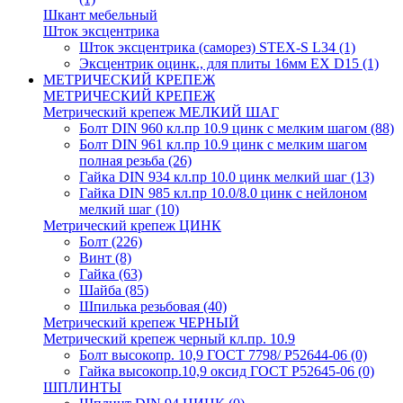
Шкант мебельный
Шток эксцентрика
Шток эксцентрика (саморез) STEX-S L34
(1)
Эксцентрик оцинк., для плиты 16мм EX D15
(1)
МЕТРИЧЕСКИЙ КРЕПЕЖ
МЕТРИЧЕСКИЙ КРЕПЕЖ
Метрический крепеж МЕЛКИЙ ШАГ
Болт DIN 960 кл.пр 10.9 цинк с мелким шагом
(88)
Болт DIN 961 кл.пр 10.9 цинк с мелким шагом
полная резьба
(26)
Гайка DIN 934 кл.пр 10.0 цинк мелкий шаг
(13)
Гайка DIN 985 кл.пр 10.0/8.0 цинк с нейлоном
мелкий шаг
(10)
Метрический крепеж ЦИНК
Болт
(226)
Винт
(8)
Гайка
(63)
Шайба
(85)
Шпилька резьбовая
(40)
Метрический крепеж ЧЕРНЫЙ
Метрический крепеж черный кл.пр. 10.9
Болт высокопр. 10,9 ГОСТ 7798/ Р52644-06
(0)
Гайка высокопр.10,9 оксид ГОСТ Р52645-06
(0)
ШПЛИНТЫ