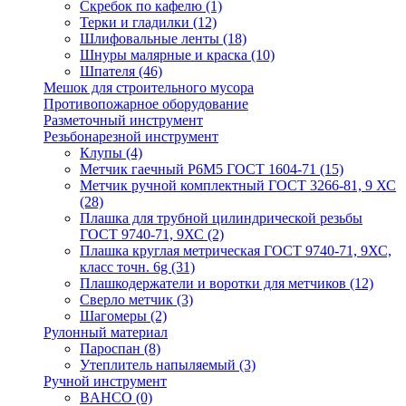
Скребок по кафелю
(1)
Терки и гладилки
(12)
Шлифовальные ленты
(18)
Шнуры малярные и краска
(10)
Шпателя
(46)
Мешок для строительного мусора
Противопожарное оборудование
Разметочный инструмент
Резьбонарезной инструмент
Клупы
(4)
Метчик гаечный Р6М5 ГОСТ 1604-71
(15)
Метчик ручной комплектный ГОСТ 3266-81, 9 ХС
(28)
Плашка для трубной цилиндрической резьбы
ГОСТ 9740-71, 9ХС
(2)
Плашка круглая метрическая ГОСТ 9740-71, 9ХС,
класс точн. 6g
(31)
Плашкодержатели и воротки для метчиков
(12)
Сверло метчик
(3)
Шагомеры
(2)
Рулонный материал
Пароспан
(8)
Утеплитель напыляемый
(3)
Ручной инструмент
BAHCO
(0)