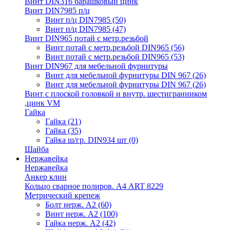
Винт DIN316 барашковый цинк
Винт DIN7985 п/ц
Винт п/ц DIN7985
(50)
Винт п/ц DIN7985
(47)
Винт DIN965 потай с метр.резьбой
Винт потай с метр.резьбой DIN965
(56)
Винт потай с метр.резьбой DIN965
(53)
Винт DIN967 для мебельной фурнитуры
Винт для мебельной фурнитуры DIN 967
(26)
Винт для мебельной фурнитуры DIN 967
(26)
Винт с плоской головкой и внутр. шестигранником
,цинк VM
Гайка
Гайка
(21)
Гайка
(35)
Гайка ш/гр. DIN934 шт
(0)
Шайба
Нержавейка
Нержавейка
Анкер клин
Кольцо сварное полиров. А4 ART 8229
Метрический крепеж
Болт нерж. А2
(60)
Винт нерж. А2
(100)
Гайка нерж. А2
(42)