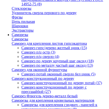
14952-75
(8)
Стеклорезы
Удлинитель сверла перового по дереву
Фрезы
Цепь пильная
Шарошки
Экстракторы
Саморезы
Саморезы
Саморез для крепления листов гипсокартона
Саморез гипс/дерево желтый цинк
(15)
Саморез п/ц остр
(3)
Саморез п/ц сверло
(4)
Саморез по дереву крупный шаг оксид
(18)
Саморез по металлу частый шаг оксид
(13)
Саморез для оконной фурнитуры
Саморез потай оконный сверло бел цинк
(5)
Саморез конструкционный по дереву
Саморез конструкционный по дереву потай
(37)
Саморез конструкционный по дереву с
прессшайбой
(27)
Саморез Флюгель дерево-металл белый
Саморезы для крепления кровельных материалов
Саморезы для крепления сэндвич - панелей к