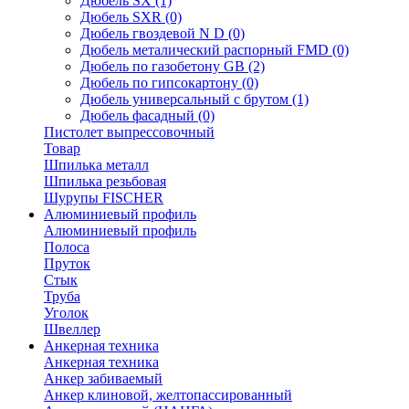
Дюбель SX
(1)
Дюбель SXR
(0)
Дюбель гвоздевой N D
(0)
Дюбель металический распорный FMD
(0)
Дюбель по газобетону GB
(2)
Дюбель по гипсокартону
(0)
Дюбель универсальный с брутом
(1)
Дюбель фасадный
(0)
Пистолет выпрессовочный
Товар
Шпилька металл
Шпилька резьбовая
Шурупы FISCHER
Алюминиевый профиль
Алюминиевый профиль
Полоса
Пруток
Стык
Труба
Уголок
Швеллер
Анкерная техника
Анкерная техника
Анкер забиваемый
Анкер клиновой, желтопассированный