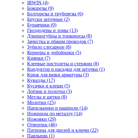
IRWIN
(4)
Бокорезы
(9)
Болторезы и труборезы
(6)
Бруски заточные
(2)
Буравчики
(0)
Гвоздодеры и ломы
(13)
Длинногубцы и тонконосы
(8)
Зачистка и обжим проводов
(7)
Зубило слесарное
(8)
Кернеры и добойники
(5)
Киянки
(7)
Клеевые пистолеты и стержни
(8)
Кондуктор и насадки для заточки
(1)
Крюк для вязки арматуры
(3)
Кувалды
(17)
Кусачки и клещи
(5)
Лобзик и полотна
(3)
Метлы и щетки
(8)
Молотки
(25)
Напильники и рашпили
(14)
Ножницы по металлу
(14)
Ножовки
(29)
Отвертки
(46)
Патроны для дрелей и ключи
(22)
Паяльник
(1)