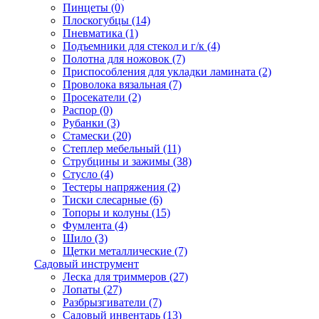
Пинцеты
(0)
Плоскогубцы
(14)
Пневматика
(1)
Подъемники для стекол и г/к
(4)
Полотна для ножовок
(7)
Приспособления для укладки ламината
(2)
Проволока вязальная
(7)
Просекатели
(2)
Распор
(0)
Рубанки
(3)
Стамески
(20)
Степлер мебельный
(11)
Струбцины и зажимы
(38)
Стусло
(4)
Тестеры напряжения
(2)
Тиски слесарные
(6)
Топоры и колуны
(15)
Фумлента
(4)
Шило
(3)
Щетки металлические
(7)
Садовый инструмент
Леска для триммеров
(27)
Лопаты
(27)
Разбрызгиватели
(7)
Садовый инвентарь
(13)