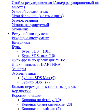
Стойка регулировочная (Анкер регулировочный по
высоте)
Угловой соединитель
Угол балочный (желтый цинк)
Уголок рамный
Уголок регулируемый
Угольник
Режущий инструмент
Режущий инструмент
Балеринки
Буры
Буры SDS +
(181)
Буры SDS- max
(16)
Диск фреза по дереву для УШМ
Диски пильные ПРАКТИКА
Зенкеры
Зубила и пики
Зубило SDS Max
(9)
Зубило SDS+
(7)
Кольцо переходное к пильным дискам
Кордщетки
Коронки и чашки
Коронка по бетону
(10)
Коронки биметалические
(28)
Коронки по кафелю
(7)