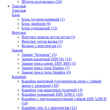
Шуруп-полукольцо
(24)
Такелаж
Такелаж
Блок
Блок грузоподъемный
(1)
Блок двойной
(9)
Блок одинарный
(13)
Вертлюг
Вертлюг никель петля петля
(3)
Вертлюг петля вилка
(3)
Кольцо с вертлюгом
(1)
Зажим
Зажим "бочонок"
(5)
Зажим канатный DIN741
(13)
Зажим троса алюм. DIN 3093
(5)
Зажим троса типа Duplex
(7)
Зажим троса типа Simplex
(0)
Карабин
Карабин винтовой (соединитель цепи с гайкой,
звено с затвором)
(10)
Карабин для животных (ключей)
(3)
Карабин пожарный DIN 5299 C
(10)
Карабин с предохранительной гайкой DIN 5299 D
(10)
Карабин тип А с вертлюгом
(12)