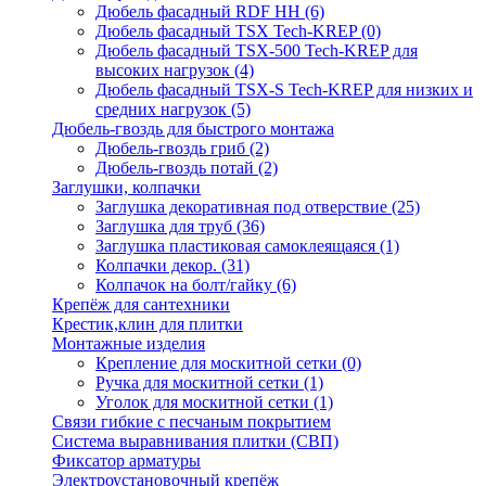
Дюбель фасадный RDF НН
(6)
Дюбель фасадный TSX Tech-KREP
(0)
Дюбель фасадный TSX-500 Tech-KREP для
высоких нагрузок
(4)
Дюбель фасадный TSX-S Tech-KREP для низких и
средних нагрузок
(5)
Дюбель-гвоздь для быстрого монтажа
Дюбель-гвоздь гриб
(2)
Дюбель-гвоздь потай
(2)
Заглушки, колпачки
Заглушка декоративная под отверствие
(25)
Заглушка для труб
(36)
Заглушка пластиковая самоклеящаяся
(1)
Колпачки декор.
(31)
Колпачок на болт/гайку
(6)
Крепёж для сантехники
Крестик,клин для плитки
Монтажные изделия
Крепление для москитной сетки
(0)
Ручка для москитной сетки
(1)
Уголок для москитной сетки
(1)
Связи гибкие с песчаным покрытием
Система выравнивания плитки (СВП)
Фиксатор арматуры
Электроустановочный крепёж