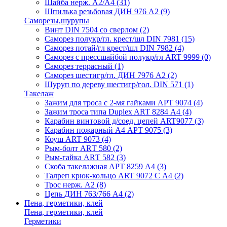
Шайба нерж. А2/А4
(31)
Шпилька резьбовая ДИН 976 А2
(9)
Саморезы,шурупы
Винт DIN 7504 со сверлом
(2)
Саморез полукр/гл. крест/шл DIN 7981
(15)
Саморез потай/гл крест/шл DIN 7982
(4)
Саморез с прессшайбой полукр/гл ART 9999
(0)
Саморез террасный
(1)
Саморез шестигр/гл. ДИН 7976 А2
(2)
Шуруп по дереву шестигр/гол. DIN 571
(1)
Такелаж
Зажим для троса с 2-мя гайками АРТ 9074
(4)
Зажим троса типа Duplex ART 8284 А4
(4)
Карабин винтовой д/соед. цепей ART9077
(3)
Карабин пожарный А4 АРТ 9075
(3)
Коуш ART 9073
(4)
Рым-болт АRТ 580
(2)
Рым-гайка АRТ 582
(3)
Скоба такелажная АРТ 8259 А4
(3)
Талреп крюк-кольцо ART 9072 С A4
(2)
Трос нерж. А2
(8)
Цепь ДИН 763/766 А4
(2)
Пена, герметики, клей
Пена, герметики, клей
Герметики