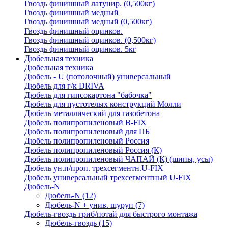
Гвоздь финишный латунир. (0,500кг)
Гвоздь финишный медный
Гвоздь финишный медный (0,500кг)
Гвоздь финишный оцинков.
Гвоздь финишный оцинков. (0,500кг)
Гвоздь финишный оцинков. 5кг
Дюбельная техника
Дюбельная техника
Дюбель - U (потолочный) универсальный
Дюбель для г/к DRIVA
Дюбель для гипсокартона "бабочка"
Дюбель для пустотелых конструкций Молли
Дюбель металлический для газобетона
Дюбель полипропиленовый В-FIX
Дюбель полипропиленовый для ПБ
Дюбель полипропиленовый Россия
Дюбель полипропиленовый Россия (К)
Дюбель полипропиленовый ЧАПАЙ (К) (шипы, усы)
Дюбель ун.п/проп. трехсегментн.U-FIX
Дюбель универсальный трехсегментный U-FIX
Дюбель-N
Дюбель-N
(12)
Дюбель-N + унив. шуруп
(7)
Дюбель-гвоздь гриб/потай для быстрого монтажа
Дюбель-гвоздь
(15)