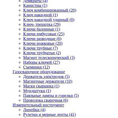
Домкраты
(4)
Канистры
(1)
Ключ комбинированный
(20)
Ключ накидной
(1)
Ключ накидной ударный
(0)
Ключ- трещотка
(29)
Ключи балонные
(1)
Ключи имбусовые
(25)
Ключи разводные
(6)
Ключи рожковые
(20)
Ключи трубные
(7)
Ключи трубчатые
(2)
Магнит телескопический
(3)
Наборы ключей
(27)
Съемники
(12)
Газосварочное оборудование
Держатель электродов
(5)
Магнитные держатели
(10)
Маски сварщика
(1)
Мундштуки
(1)
Паяльные лампы и горелки
(5)
Проволока сварочная
(6)
Измерительный инструмент
Линейки
(4)
Рулетки и мерные ленты
(41)