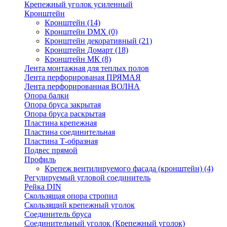
Крепежный уголок усиленный
Кронштейн
Кронштейн
(14)
Кронштейн DMX
(0)
Кронштейн декоративный
(21)
Кронштейн Домарт
(18)
Кронштейн МК
(8)
Лента монтажная для теплых полов
Лента перфорированая ПРЯМАЯ
Лента перфорированная ВОЛНА
Опора балки
Опора бруса закрытая
Опора бруса раскрытая
Пластина крепежная
Пластина соединительная
Пластина Т-образная
Подвес прямой
Профиль
Крепеж вентилируемого фасада (кронштейн)
(4)
Регулируемый угловой соединитель
Рейка DIN
Скользящая опора стропил
Скользящий крепежный уголок
Соединитель бруса
Соединительный уголок (Крепежный уголок)