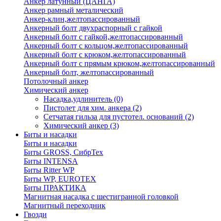
Анкер латунный (ЦАНГА)
Анкер рамный металический
Анкер-клин,желтопассированный
Анкерный болт двухраспорный с гайкой
Анкерный болт с гайкой,желтопассированный
Анкерный болт с кольцом,желтопассированный
Анкерный болт с крюком,желтопассированный
Анкерный болт с прямым крюком,желтопассированный
Анкерный болт, желтопассированный
Потолочный анкер
Химический анкер
Насадка,удлинитель
(0)
Пистолет для хим. анкера
(2)
Сетчатая гильза для пустотел. оснований
(2)
Химический анкер
(3)
Биты и насадки
Биты и насадки
Биты GROSS, СибрТех
Биты INTENSA
Биты Ritter WP
Биты WP, EUROTEX
Биты ПРАКТИКА
Магнитная насадка с шестигранной головкой
Магнитный переходник
Гвозди