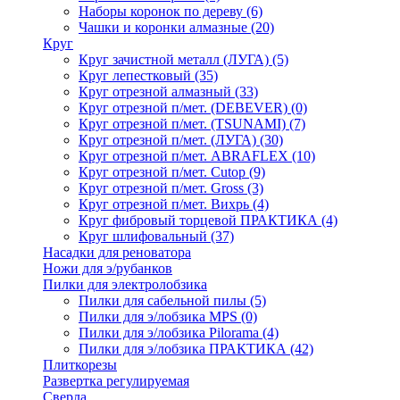
Наборы коронок по дереву
(6)
Чашки и коронки алмазные
(20)
Круг
Круг зачистной металл (ЛУГА)
(5)
Круг лепестковый
(35)
Круг отрезной алмазный
(33)
Круг отрезной п/мет. (DEBEVER)
(0)
Круг отрезной п/мет. (TSUNAMI)
(7)
Круг отрезной п/мет. (ЛУГА)
(30)
Круг отрезной п/мет. ABRAFLEX
(10)
Круг отрезной п/мет. Cutop
(9)
Круг отрезной п/мет. Gross
(3)
Круг отрезной п/мет. Вихрь
(4)
Круг фибровый торцевой ПРАКТИКА
(4)
Круг шлифовальный
(37)
Насадки для реноватора
Ножи для э/рубанков
Пилки для электролобзика
Пилки для сабельной пилы
(5)
Пилки для э/лобзика MPS
(0)
Пилки для э/лобзика Pilorama
(4)
Пилки для э/лобзика ПРАКТИКА
(42)
Плиткорезы
Развертка регулируемая
Сверла