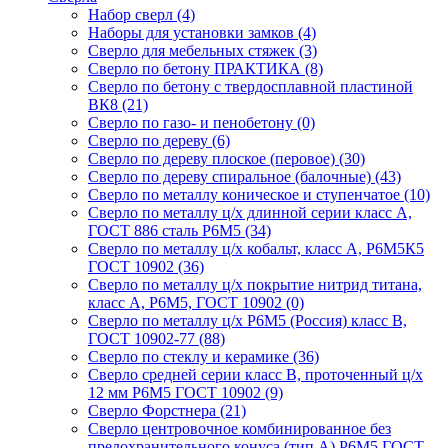
Набор сверл
(4)
Наборы для установки замков
(4)
Сверло для мебельных стяжек
(3)
Сверло по бетону ПРАКТИКА
(8)
Сверло по бетону с твердосплавной пластиной
ВК8
(21)
Сверло по газо- и пенобетону
(0)
Сверло по дереву
(6)
Сверло по дереву плоское (перовое)
(30)
Сверло по дереву спиральное (балочные)
(43)
Сверло по металлу коническое и ступенчатое
(10)
Сверло по металлу ц/х длинной серии класс А,
ГОСТ 886 сталь Р6М5
(34)
Сверло по металлу ц/х кобальт, класс А, Р6М5К5
ГОСТ 10902
(36)
Сверло по металлу ц/х покрытие нитрид титана,
класс А, Р6М5, ГОСТ 10902
(0)
Сверло по металлу ц/х Р6М5 (Россия) класс В,
ГОСТ 10902-77
(88)
Сверло по стеклу и керамике
(36)
Сверло средней серии класс В, проточенный ц/х
12 мм Р6М5 ГОСТ 10902
(9)
Сверло Форстнера
(21)
Сверло центровочное комбинированное без
предохранительного конуса (тип А) Р6М5 ГОСТ