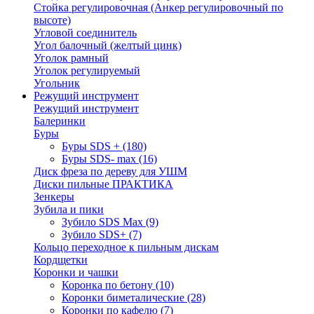
Стойка регулировочная (Анкер регулировочный по
высоте)
Угловой соединитель
Угол балочный (желтый цинк)
Уголок рамный
Уголок регулируемый
Угольник
Режущий инструмент
Режущий инструмент
Балеринки
Буры
Буры SDS +
(180)
Буры SDS- max
(16)
Диск фреза по дереву для УШМ
Диски пильные ПРАКТИКА
Зенкеры
Зубила и пики
Зубило SDS Max
(9)
Зубило SDS+
(7)
Кольцо переходное к пильным дискам
Кордщетки
Коронки и чашки
Коронка по бетону
(10)
Коронки биметалические
(28)
Коронки по кафелю
(7)