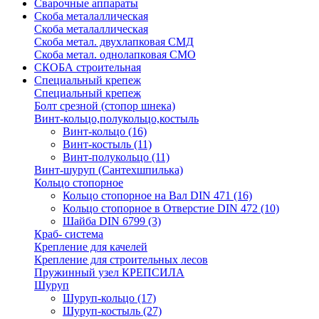
Сварочные аппараты
Скоба металаллическая
Скоба металаллическая
Скоба метал. двухлапковая СМД
Скоба метал. однолапковая СМО
СКОБА строительная
Специальный крепеж
Специальный крепеж
Болт срезной (стопор шнека)
Винт-кольцо,полукольцо,костыль
Винт-кольцо
(16)
Винт-костыль
(11)
Винт-полукольцо
(11)
Винт-шуруп (Сантехшпилька)
Кольцо стопорное
Кольцо cтопорное на Вал DIN 471
(16)
Кольцо стопорное в Отверстие DIN 472
(10)
Шайба DIN 6799
(3)
Краб- система
Крепление для качелей
Крепление для строительных лесов
Пружинный узел КРЕПСИЛА
Шуруп
Шуруп-кольцо
(17)
Шуруп-костыль
(27)