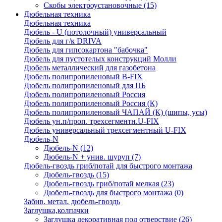
Скобы электроустановочные
(15)
Дюбельная техника
Дюбельная техника
Дюбель - U (потолочный) универсальный
Дюбель для г/к DRIVA
Дюбель для гипсокартона "бабочка"
Дюбель для пустотелых конструкций Молли
Дюбель металлический для газобетона
Дюбель полипропиленовый В-FIX
Дюбель полипропиленовый для ПБ
Дюбель полипропиленовый Россия
Дюбель полипропиленовый Россия (К)
Дюбель полипропиленовый ЧАПАЙ (К) (шипы, усы)
Дюбель ун.п/проп. трехсегментн.U-FIX
Дюбель универсальный трехсегментный U-FIX
Дюбель-N
Дюбель-N
(12)
Дюбель-N + унив. шуруп
(7)
Дюбель-гвоздь гриб/потай для быстрого монтажа
Дюбель-гвоздь
(15)
Дюбель-гвоздь гриб/потай мелкая
(23)
Дюбель-гвоздь для быстрого монтажа
(0)
Забив. метал. дюбель-гвоздь
Заглушка,колпачки
Заглушка декоративная под отверствие
(26)