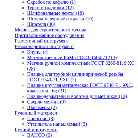
Скребок по кафелю
(1)
Терки и гладилки
(12)
Шлифовальные ленты
(18)
Шнуры малярные и краска
(10)
Шпателя
(46)
Мешок для строительного мусора
Противопожарное оборудование
Разметочный инструмент
Резьбонарезной инструмент
Клупы
(4)
Метчик гаечный Р6М5 ГОСТ 1604-71
(13)
Метчик ручной комплектный ГОСТ 3266-81, 9 ХС
(28)
Плашка для трубной цилиндрической резьбы
ГОСТ 9740-71, 9ХС
(2)
Плашка круглая метрическая ГОСТ 9740-71, 9ХС,
класс точн. 6g
(31)
Плашкодержатели и воротки для метчиков
(12)
Сверло метчик
(3)
Шагомеры
(2)
Рулонный материал
Пароспан
(8)
Утеплитель напыляемый
(3)
Ручной инструмент
BAHCO
(0)