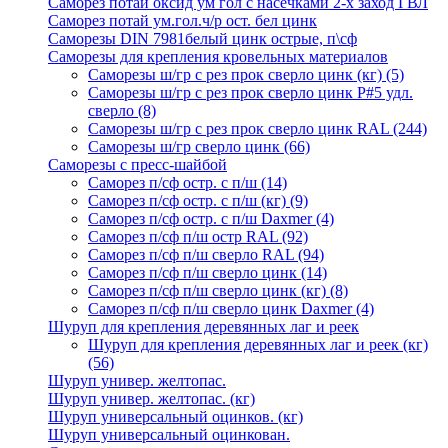
Саморез потай оксид ум гол с насечками 2-х заход ГВЛ
Саморез потай ум.гол.ч/р ост. бел цинк
Саморезы DIN 7981белый цинк острые, п\сф
Саморезы для крепления кровельных материалов
Саморезы ш/гр с рез прок сверло цинк (кг)
(5)
Саморезы ш/гр с рез прок сверло цинк P#5 удл.
сверло
(8)
Саморезы ш/гр с рез прок сверло цинк RAL
(244)
Саморезы ш/гр сверло цинк
(66)
Саморезы с пресс-шайбой
Саморез п/сф остр. с п/ш
(14)
Саморез п/сф остр. с п/ш (кг)
(9)
Саморез п/сф остр. с п/ш Daxmer
(4)
Саморез п/сф п/ш остр RAL
(92)
Саморез п/сф п/ш сверло RAL
(94)
Саморез п/сф п/ш сверло цинк
(14)
Саморез п/сф п/ш сверло цинк (кг)
(8)
Саморез п/сф п/ш сверло цинк Daxmer
(4)
Шуруп для крепления деревянных лаг и реек
Шуруп для крепления деревянных лаг и реек (кг)
(56)
Шуруп универ. желтопас.
Шуруп универ. желтопас. (кг)
Шуруп универсальный оцинков. (кг)
Шуруп универсальный оцинкован.