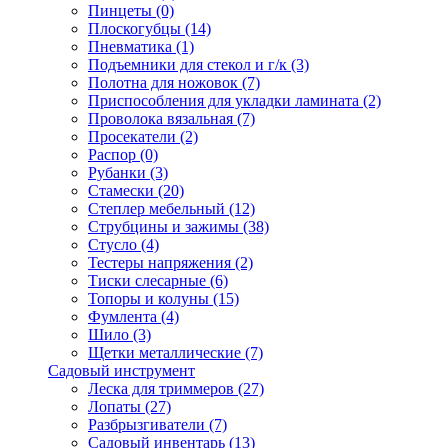
Пинцеты
(0)
Плоскогубцы
(14)
Пневматика
(1)
Подъемники для стекол и г/к
(3)
Полотна для ножовок
(7)
Приспособления для укладки ламината
(2)
Проволока вязальная
(7)
Просекатели
(2)
Распор
(0)
Рубанки
(3)
Стамески
(20)
Степлер мебельный
(12)
Струбцины и зажимы
(38)
Стусло
(4)
Тестеры напряжения
(2)
Тиски слесарные
(6)
Топоры и колуны
(15)
Фумлента
(4)
Шило
(3)
Щетки металлические
(7)
Садовый инструмент
Леска для триммеров
(27)
Лопаты
(27)
Разбрызгиватели
(7)
Садовый инвентарь
(13)