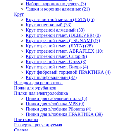
Наборы коронок по дереву
(3)
Чашки и коронки алмазные
(21)
Круг
Круг зачистной металл (ЛУГА)
(5)
Круг лепестковый
(33)
Круг отрезной алмазный
(33)
Круг отрезной п/мет. (DEBEVER)
(0)
Круг отрезной п/мет. (TSUNAMI)
(7)
Круг отрезной п/мет. (ЛУГА)
(28)
Круг отрезной п/мет. ABRAFLEX
(10)
Круг отрезной п/мет. Cutop
(9)
Круг отрезной п/мет. Gross
(3)
Круг отрезной п/мет. Вихрь
(4)
Круг фибровый торцевой ПРАКТИКА
(4)
Круг шлифовальный
(37)
Насадки для реноватора
Ножи для э/рубанков
Пилки для электролобзика
Пилки для сабельной пилы
(5)
Пилки для э/лобзика MPS
(0)
Пилки для э/лобзика Pilorama
(4)
Пилки для э/лобзика ПРАКТИКА
(39)
Плиткорезы
Развертка регулируемая
Сверла