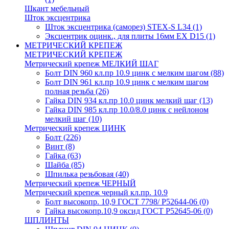
Шкант мебельный
Шток эксцентрика
Шток эксцентрика (саморез) STEX-S L34
(1)
Эксцентрик оцинк., для плиты 16мм EX D15
(1)
МЕТРИЧЕСКИЙ КРЕПЕЖ
МЕТРИЧЕСКИЙ КРЕПЕЖ
Метрический крепеж МЕЛКИЙ ШАГ
Болт DIN 960 кл.пр 10.9 цинк с мелким шагом
(88)
Болт DIN 961 кл.пр 10.9 цинк с мелким шагом
полная резьба
(26)
Гайка DIN 934 кл.пр 10.0 цинк мелкий шаг
(13)
Гайка DIN 985 кл.пр 10.0/8.0 цинк с нейлоном
мелкий шаг
(10)
Метрический крепеж ЦИНК
Болт
(226)
Винт
(8)
Гайка
(63)
Шайба
(85)
Шпилька резьбовая
(40)
Метрический крепеж ЧЕРНЫЙ
Метрический крепеж черный кл.пр. 10.9
Болт высокопр. 10,9 ГОСТ 7798/ Р52644-06
(0)
Гайка высокопр.10,9 оксид ГОСТ Р52645-06
(0)
ШПЛИНТЫ