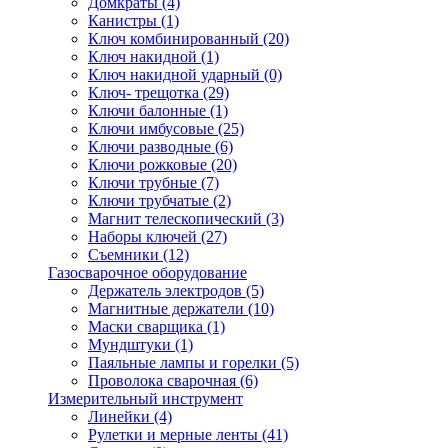
Домкраты
(4)
Канистры
(1)
Ключ комбинированный
(20)
Ключ накидной
(1)
Ключ накидной ударный
(0)
Ключ- трещотка
(29)
Ключи балонные
(1)
Ключи имбусовые
(25)
Ключи разводные
(6)
Ключи рожковые
(20)
Ключи трубные
(7)
Ключи трубчатые
(2)
Магнит телескопический
(3)
Наборы ключей
(27)
Съемники
(12)
Газосварочное оборудование
Держатель электродов
(5)
Магнитные держатели
(10)
Маски сварщика
(1)
Мундштуки
(1)
Паяльные лампы и горелки
(5)
Проволока сварочная
(6)
Измерительный инструмент
Линейки
(4)
Рулетки и мерные ленты
(41)