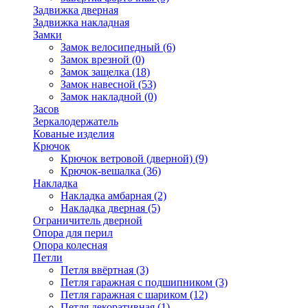
Задвижка дверная
Задвижка накладная
Замки
Замок велосипедный
(6)
Замок врезной
(0)
Замок защелка
(18)
Замок навесной
(53)
Замок накладной
(0)
Засов
Зеркалодержатель
Кованые изделия
Крючок
Крючок ветровой (дверной)
(9)
Крючок-вешалка
(36)
Накладка
Накладка амбарная
(2)
Накладка дверная
(5)
Ограничитель дверной
Опора для перил
Опора колесная
Петли
Петля ввёртная
(3)
Петля гаражная с подшипником
(3)
Петля гаражная с шариком
(12)
Петля декоративная
(1)