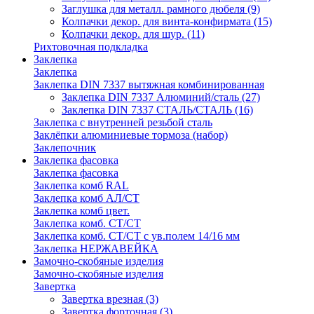
Заглушка для металл. рамного дюбеля
(9)
Колпачки декор. для винта-конфирмата
(15)
Колпачки декор. для шур.
(11)
Рихтовочная подкладка
Заклепка
Заклепка
Заклепка DIN 7337 вытяжная комбинированная
Заклепка DIN 7337 Алюминий/сталь
(27)
Заклепка DIN 7337 СТАЛЬ/СТАЛЬ
(16)
Заклепка с внутренней резьбой сталь
Заклёпки алюминиевые тормоза (набор)
Заклепочник
Заклепка фасовка
Заклепка фасовка
Заклепка комб RAL
Заклепка комб АЛ/СТ
Заклепка комб цвет.
Заклепка комб. СТ/СТ
Заклепка комб. СТ/СТ с ув.полем 14/16 мм
Заклепка НЕРЖАВЕЙКА
Замочно-скобяные изделия
Замочно-скобяные изделия
Завертка
Завертка врезная
(3)
Завертка форточная
(3)