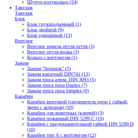
Шуруп-полукольцо
(24)
Такелаж
Такелаж
Блок
Блок грузоподъемный
(1)
Блок двойной
(9)
Блок одинарный
(13)
Вертлюг
Вертлюг никель петля петля
(3)
Вертлюг петля вилка
(3)
Кольцо с вертлюгом
(1)
Зажим
Зажим "бочонок"
(5)
Зажим канатный DIN741
(13)
Зажим троса алюм. DIN 3093
(5)
Зажим троса типа Duplex
(7)
Зажим троса типа Simplex
(0)
Карабин
Карабин винтовой (соединитель цепи с гайкой,
звено с затвором)
(10)
Карабин для животных (ключей)
(3)
Карабин пожарный DIN 5299 C
(10)
Карабин с предохранительной гайкой DIN 5299 D
(10)
Карабин тип А с вертлюгом
(12)