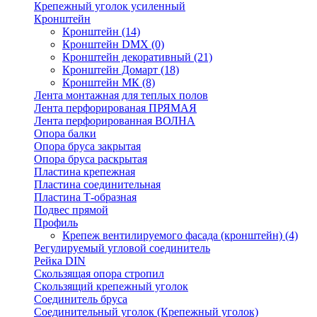
Крепежный уголок усиленный
Кронштейн
Кронштейн
(14)
Кронштейн DMX
(0)
Кронштейн декоративный
(21)
Кронштейн Домарт
(18)
Кронштейн МК
(8)
Лента монтажная для теплых полов
Лента перфорированая ПРЯМАЯ
Лента перфорированная ВОЛНА
Опора балки
Опора бруса закрытая
Опора бруса раскрытая
Пластина крепежная
Пластина соединительная
Пластина Т-образная
Подвес прямой
Профиль
Крепеж вентилируемого фасада (кронштейн)
(4)
Регулируемый угловой соединитель
Рейка DIN
Скользящая опора стропил
Скользящий крепежный уголок
Соединитель бруса
Соединительный уголок (Крепежный уголок)