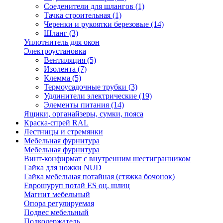
Соеденители для шлангов
(1)
Тачка строительная
(1)
Черенки и рукоятки березовые
(14)
Шланг
(3)
Уплотнитель для окон
Электроустановка
Вентиляция
(5)
Изолента
(7)
Клемма
(5)
Термоусадочные трубки
(3)
Удлинители электрические
(19)
Элементы питания
(14)
Ящики, органайзеры, сумки, пояса
Краска-спрей RAL
Лестницы и стремянки
Мебельная фурнитура
Мебельная фурнитура
Винт-конфирмат с внутренним шестигранником
Гайка для ножки NUD
Гайка мебельная потайная (стяжка бочонок)
Еврошуруп потай ES оц. шлиц
Магнит мебельный
Опора регулируемая
Подвес мебельный
Полкодержатель