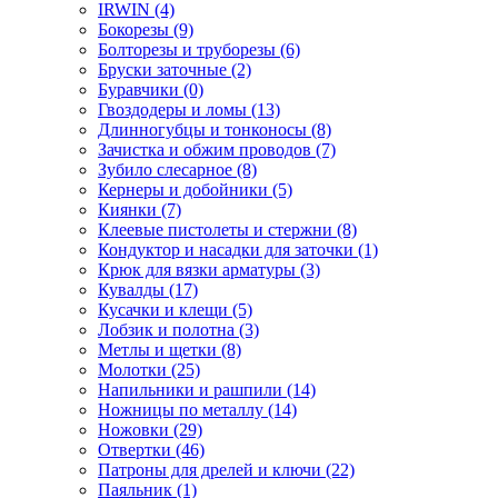
IRWIN
(4)
Бокорезы
(9)
Болторезы и труборезы
(6)
Бруски заточные
(2)
Буравчики
(0)
Гвоздодеры и ломы
(13)
Длинногубцы и тонконосы
(8)
Зачистка и обжим проводов
(7)
Зубило слесарное
(8)
Кернеры и добойники
(5)
Киянки
(7)
Клеевые пистолеты и стержни
(8)
Кондуктор и насадки для заточки
(1)
Крюк для вязки арматуры
(3)
Кувалды
(17)
Кусачки и клещи
(5)
Лобзик и полотна
(3)
Метлы и щетки
(8)
Молотки
(25)
Напильники и рашпили
(14)
Ножницы по металлу
(14)
Ножовки
(29)
Отвертки
(46)
Патроны для дрелей и ключи
(22)
Паяльник
(1)