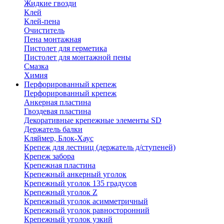
Жидкие гвозди
Клей
Клей-пена
Очиститель
Пена монтажная
Пистолет для герметика
Пистолет для монтажной пены
Смазка
Химия
Перфорированный крепеж
Перфорированный крепеж
Анкерная пластина
Гвоздевая пластина
Декоративные крепежные элементы SD
Держатель балки
Кляймер, Блок-Хаус
Крепеж для лестниц (держатель д/ступеней)
Крепеж забора
Крепежная пластина
Крепежный анкерный уголок
Крепежный уголок 135 градусов
Крепежный уголок Z
Крепежный уголок асимметричный
Крепежный уголок равносторонний
Крепежный уголок узкий