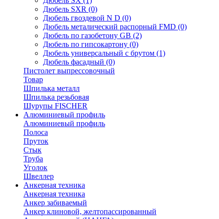
Дюбель SX
(1)
Дюбель SXR
(0)
Дюбель гвоздевой N D
(0)
Дюбель металический распорный FMD
(0)
Дюбель по газобетону GB
(2)
Дюбель по гипсокартону
(0)
Дюбель универсальный с брутом
(1)
Дюбель фасадный
(0)
Пистолет выпрессовочный
Товар
Шпилька металл
Шпилька резьбовая
Шурупы FISCHER
Алюминиевый профиль
Алюминиевый профиль
Полоса
Пруток
Стык
Труба
Уголок
Швеллер
Анкерная техника
Анкерная техника
Анкер забиваемый
Анкер клиновой, желтопассированный