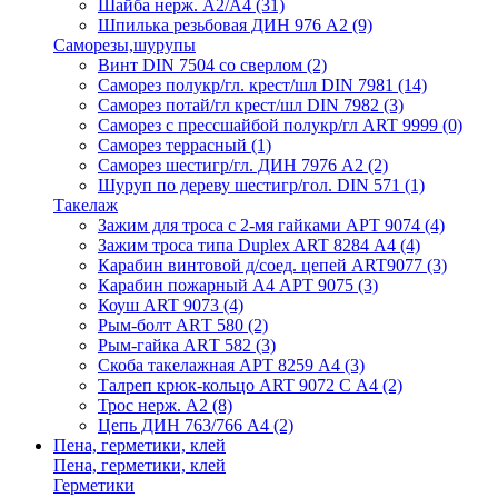
Шайба нерж. А2/А4
(31)
Шпилька резьбовая ДИН 976 А2
(9)
Саморезы,шурупы
Винт DIN 7504 со сверлом
(2)
Саморез полукр/гл. крест/шл DIN 7981
(14)
Саморез потай/гл крест/шл DIN 7982
(3)
Саморез с прессшайбой полукр/гл ART 9999
(0)
Саморез террасный
(1)
Саморез шестигр/гл. ДИН 7976 А2
(2)
Шуруп по дереву шестигр/гол. DIN 571
(1)
Такелаж
Зажим для троса с 2-мя гайками АРТ 9074
(4)
Зажим троса типа Duplex ART 8284 А4
(4)
Карабин винтовой д/соед. цепей ART9077
(3)
Карабин пожарный А4 АРТ 9075
(3)
Коуш ART 9073
(4)
Рым-болт АRТ 580
(2)
Рым-гайка АRТ 582
(3)
Скоба такелажная АРТ 8259 А4
(3)
Талреп крюк-кольцо ART 9072 С A4
(2)
Трос нерж. А2
(8)
Цепь ДИН 763/766 А4
(2)
Пена, герметики, клей
Пена, герметики, клей
Герметики