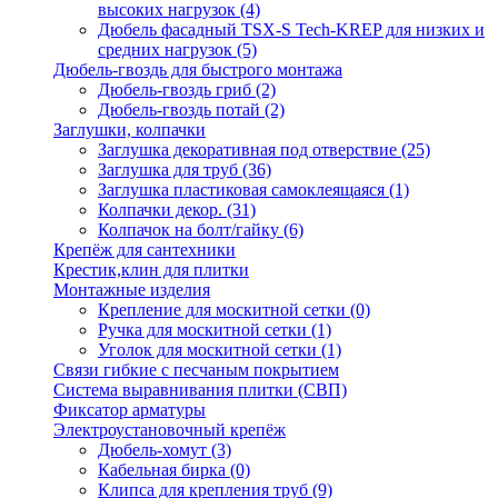
высоких нагрузок
(4)
Дюбель фасадный TSX-S Tech-KREP для низких и
средних нагрузок
(5)
Дюбель-гвоздь для быстрого монтажа
Дюбель-гвоздь гриб
(2)
Дюбель-гвоздь потай
(2)
Заглушки, колпачки
Заглушка декоративная под отверствие
(25)
Заглушка для труб
(36)
Заглушка пластиковая самоклеящаяся
(1)
Колпачки декор.
(31)
Колпачок на болт/гайку
(6)
Крепёж для сантехники
Крестик,клин для плитки
Монтажные изделия
Крепление для москитной сетки
(0)
Ручка для москитной сетки
(1)
Уголок для москитной сетки
(1)
Связи гибкие с песчаным покрытием
Система выравнивания плитки (СВП)
Фиксатор арматуры
Электроустановочный крепёж
Дюбель-хомут
(3)
Кабельная бирка
(0)
Клипса для крепления труб
(9)