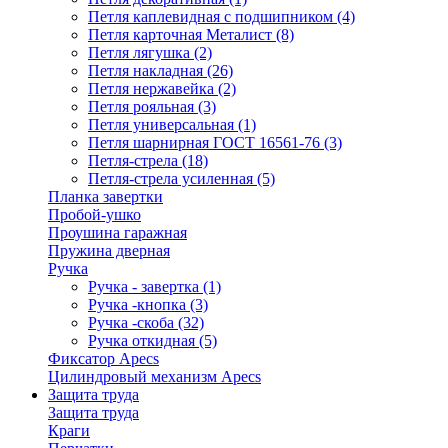
Петля каплевидная с подшипником
(4)
Петля карточная Металист
(8)
Петля лягушка
(2)
Петля накладная
(26)
Петля нержавейка
(2)
Петля рояльная
(3)
Петля универсальная
(1)
Петля шарнирная ГОСТ 16561-76
(3)
Петля-стрела
(18)
Петля-стрела усиленная
(5)
Планка завертки
Пробой-ушко
Проушина гаражная
Пружина дверная
Ручка
Ручка - завертка
(1)
Ручка -кнопка
(3)
Ручка -скоба
(32)
Ручка откидная
(5)
Фиксатор Apecs
Цилиндровый механизм Apecs
Защита труда
Защита труда
Краги