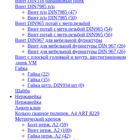
Винт DIN316 барашковый цинк
Винт DIN7985 п/ц
Винт п/ц DIN7985
(47)
Винт п/ц DIN7985
(50)
Винт DIN965 потай с метр.резьбой
Винт потай с метр.резьбой DIN965
(54)
Винт потай с метр.резьбой DIN965
(56)
Винт DIN967 для мебельной фурнитуры
Винт для мебельной фурнитуры DIN 967
(26)
Винт для мебельной фурнитуры DIN 967
(26)
Винт с плоской головкой и внутр. шестигранником
,цинк VM
Гайка
Гайка
(22)
Гайка
(35)
Гайка ш/гр. DIN934 шт
(0)
Шайба
Нержавейка
Нержавейка
Анкер клин
Кольцо сварное полиров. А4 ART 8229
Метрический крепеж
Болт нерж. А2
(59)
Винт нерж. А2
(100)
Гайка нерж. А2
(42)