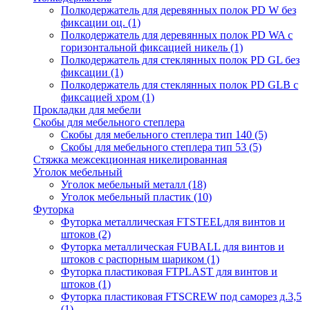
Полкодержатель для деревянных полок PD W без
фиксации оц.
(1)
Полкодержатель для деревянных полок PD WA с
горизонтальной фиксацией никель
(1)
Полкодержатель для стеклянных полок PD GL без
фиксации
(1)
Полкодержатель для стеклянных полок PD GLВ с
фиксацией хром
(1)
Прокладки для мебели
Скобы для мебельного степлера
Скобы для мебельного степлера тип 140
(5)
Скобы для мебельного степлера тип 53
(5)
Стяжка межсекционная никелированная
Уголок мебельный
Уголок мебельный металл
(18)
Уголок мебельный пластик
(10)
Футорка
Футорка металлическая FTSTEELдля винтов и
штоков
(2)
Футорка металлическая FUBALL для винтов и
штоков с распорным шариком
(1)
Футорка пластиковая FTPLAST для винтов и
штоков
(1)
Футорка пластиковая FTSCREW под саморез д.3,5
(1)