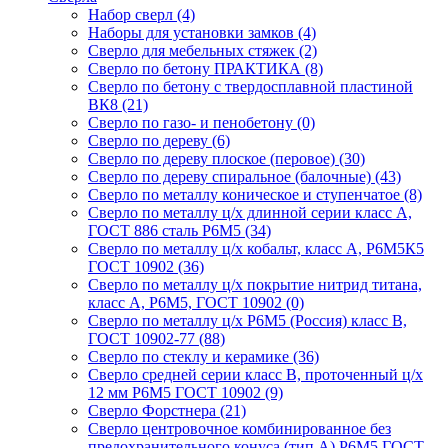
Набор сверл
(4)
Наборы для установки замков
(4)
Сверло для мебельных стяжек
(2)
Сверло по бетону ПРАКТИКА
(8)
Сверло по бетону с твердосплавной пластиной
ВК8
(21)
Сверло по газо- и пенобетону
(0)
Сверло по дереву
(6)
Сверло по дереву плоское (перовое)
(30)
Сверло по дереву спиральное (балочные)
(43)
Сверло по металлу коническое и ступенчатое
(8)
Сверло по металлу ц/х длинной серии класс А,
ГОСТ 886 сталь Р6М5
(34)
Сверло по металлу ц/х кобальт, класс А, Р6М5К5
ГОСТ 10902
(36)
Сверло по металлу ц/х покрытие нитрид титана,
класс А, Р6М5, ГОСТ 10902
(0)
Сверло по металлу ц/х Р6М5 (Россия) класс В,
ГОСТ 10902-77
(88)
Сверло по стеклу и керамике
(36)
Сверло средней серии класс В, проточенный ц/х
12 мм Р6М5 ГОСТ 10902
(9)
Сверло Форстнера
(21)
Сверло центровочное комбинированное без
предохранительного конуса (тип А) Р6М5 ГОСТ