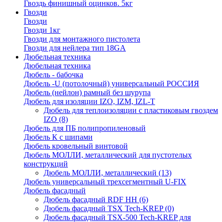
Гвоздь финишный оцинков. 5кг
Гвозди
Гвозди
Гвозди 1кг
Гвозди для монтажного пистолета
Гвозди для нейлера тип 18GA
Дюбельная техника
Дюбельная техника
Дюбель - бабочка
Дюбель -U (потолочный) универсальный РОССИЯ
Дюбель (нейлон) рамный без шурупа
Дюбель для изоляции IZO, IZM, IZL-T
Дюбель для теплоизоляции с пластиковым гвоздем
IZO
(8)
Дюбель для ПБ полипропиленовый
Дюбель К с шипами
Дюбель кровельный винтовой
Дюбель МОЛЛИ, металлический для пустотелых
конструкций
Дюбель МОЛЛИ, металлический
(13)
Дюбель универсальный трехсегментный U-FIX
Дюбель фасадный
Дюбель фасадный RDF НН
(6)
Дюбель фасадный TSX Tech-KREP
(0)
Дюбель фасадный TSX-500 Tech-KREP для