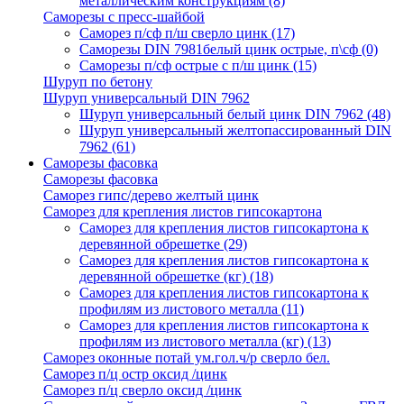
металлическим конструкциям
(8)
Саморезы с пресс-шайбой
Саморез п/сф п/ш сверло цинк
(17)
Саморезы DIN 7981белый цинк острые, п\сф
(0)
Саморезы п/сф острые с п/ш цинк
(15)
Шуруп по бетону
Шуруп универсальный DIN 7962
Шуруп универсальный белый цинк DIN 7962
(48)
Шуруп универсальный желтопассированный DIN
7962
(61)
Саморезы фасовка
Саморезы фасовка
Саморез гипс/дерево желтый цинк
Саморез для крепления листов гипсокартона
Саморез для крепления листов гипсокартона к
деревянной обрешетке
(29)
Саморез для крепления листов гипсокартона к
деревянной обрешетке (кг)
(18)
Саморез для крепления листов гипсокартона к
профилям из листового металла
(11)
Саморез для крепления листов гипсокартона к
профилям из листового металла (кг)
(13)
Саморез оконные потай ум.гол.ч/р сверло бел.
Саморез п/ц остр оксид /цинк
Саморез п/ц сверло оксид /цинк