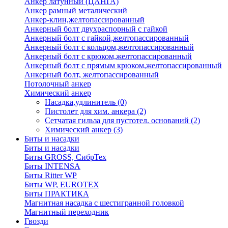
Анкер латунный (ЦАНГА)
Анкер рамный металический
Анкер-клин,желтопассированный
Анкерный болт двухраспорный с гайкой
Анкерный болт с гайкой,желтопассированный
Анкерный болт с кольцом,желтопассированный
Анкерный болт с крюком,желтопассированный
Анкерный болт с прямым крюком,желтопассированный
Анкерный болт, желтопассированный
Потолочный анкер
Химический анкер
Насадка,удлинитель
(0)
Пистолет для хим. анкера
(2)
Сетчатая гильза для пустотел. оснований
(2)
Химический анкер
(3)
Биты и насадки
Биты и насадки
Биты GROSS, СибрТех
Биты INTENSA
Биты Ritter WP
Биты WP, EUROTEX
Биты ПРАКТИКА
Магнитная насадка с шестигранной головкой
Магнитный переходник
Гвозди