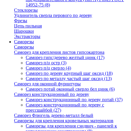
14952-75
(8)
Стеклорезы
Удлинитель сверла перового по дереву
Фрезы
Цепь пильная
Шарошки
Экстракторы
Саморезы
Саморезы
Саморез для крепления листов гипсокартона
Саморез гипс/дерево желтый цинк
(17)
Саморез п/ц остр
(3)
Саморез п/ц сверло
(4)
Саморез по дереву крупный шаг оксид
(18)
Саморез по металлу частый шаг оксид
(13)
Саморез для оконной фурнитуры
Саморез потай оконный сверло бел цинк
(6)
Саморез конструкционный по дереву
Саморез конструкционный по дереву потай
(37)
Саморез конструкционный по дереву с
прессшайбой
(27)
Саморез Флюгель дерево-металл белый
Саморезы для крепления кровельных материалов
Саморезы для крепления сэндвич - панелей к