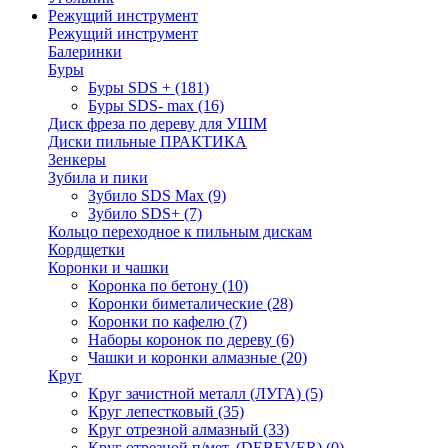
Режущий инструмент
Режущий инструмент
Балеринки
Буры
Буры SDS +
(181)
Буры SDS- max
(16)
Диск фреза по дереву для УШМ
Диски пильные ПРАКТИКА
Зенкеры
Зубила и пики
Зубило SDS Max
(9)
Зубило SDS+
(7)
Кольцо переходное к пильным дискам
Кордщетки
Коронки и чашки
Коронка по бетону
(10)
Коронки биметалические
(28)
Коронки по кафелю
(7)
Наборы коронок по дереву
(6)
Чашки и коронки алмазные
(20)
Круг
Круг зачистной металл (ЛУГА)
(5)
Круг лепестковый
(35)
Круг отрезной алмазный
(33)
Круг отрезной п/мет. (DEBEVER)
(0)