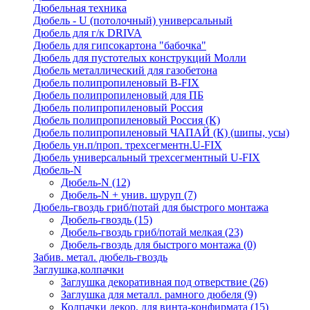
Дюбельная техника
Дюбель - U (потолочный) универсальный
Дюбель для г/к DRIVA
Дюбель для гипсокартона "бабочка"
Дюбель для пустотелых конструкций Молли
Дюбель металлический для газобетона
Дюбель полипропиленовый В-FIX
Дюбель полипропиленовый для ПБ
Дюбель полипропиленовый Россия
Дюбель полипропиленовый Россия (К)
Дюбель полипропиленовый ЧАПАЙ (К) (шипы, усы)
Дюбель ун.п/проп. трехсегментн.U-FIX
Дюбель универсальный трехсегментный U-FIX
Дюбель-N
Дюбель-N
(12)
Дюбель-N + унив. шуруп
(7)
Дюбель-гвоздь гриб/потай для быстрого монтажа
Дюбель-гвоздь
(15)
Дюбель-гвоздь гриб/потай мелкая
(23)
Дюбель-гвоздь для быстрого монтажа
(0)
Забив. метал. дюбель-гвоздь
Заглушка,колпачки
Заглушка декоративная под отверствие
(26)
Заглушка для металл. рамного дюбеля
(9)
Колпачки декор. для винта-конфирмата
(15)