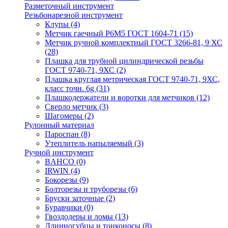
Разметочный инструмент
Резьбонарезной инструмент
Клупы
(4)
Метчик гаечный Р6М5 ГОСТ 1604-71
(15)
Метчик ручной комплектный ГОСТ 3266-81, 9 ХС
(28)
Плашка для трубной цилиндрической резьбы
ГОСТ 9740-71, 9ХС
(2)
Плашка круглая метрическая ГОСТ 9740-71, 9ХС,
класс точн. 6g
(31)
Плашкодержатели и воротки для метчиков
(12)
Сверло метчик
(3)
Шагомеры
(2)
Рулонный материал
Пароспан
(8)
Утеплитель напыляемый
(3)
Ручной инструмент
BAHCO
(0)
IRWIN
(4)
Бокорезы
(9)
Болторезы и труборезы
(6)
Бруски заточные
(2)
Буравчики
(0)
Гвоздодеры и ломы
(13)
Длинногубцы и тонконосы
(8)