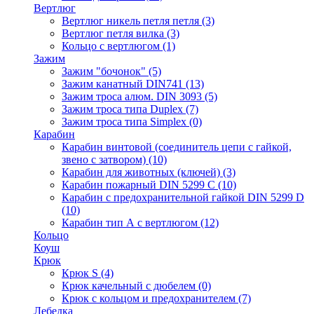
Вертлюг
Вертлюг никель петля петля
(3)
Вертлюг петля вилка
(3)
Кольцо с вертлюгом
(1)
Зажим
Зажим "бочонок"
(5)
Зажим канатный DIN741
(13)
Зажим троса алюм. DIN 3093
(5)
Зажим троса типа Duplex
(7)
Зажим троса типа Simplex
(0)
Карабин
Карабин винтовой (соединитель цепи с гайкой,
звено с затвором)
(10)
Карабин для животных (ключей)
(3)
Карабин пожарный DIN 5299 C
(10)
Карабин с предохранительной гайкой DIN 5299 D
(10)
Карабин тип А с вертлюгом
(12)
Кольцо
Коуш
Крюк
Крюк S
(4)
Крюк качельный с дюбелем
(0)
Крюк с кольцом и предохранителем
(7)
Лебедка