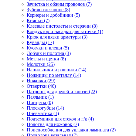
Зачистка и обжим проводов
(7)
Зубило слесарное
(8)
Кернеры и добойники
(5)
Киянки
(7)
Клеевые пистолеты и стержни
(8)
Кондуктор и насадки для заточки
(1)
Крюк для вязки арматуры
(3)
Кувалды
(17)
Кусачки и клещи
(5)
Лобзик и полотна
(3)
Метлы и щетки
(8)
Молотки
(25)
Напильники и рашпили
(14)
Ножницы по металлу
(14)
Ножовки
(29)
Отвертки
(46)
Патроны для дрелей и ключи
(22)
Паяльник
(1)
Пинцеты
(0)
Плоскогубцы
(14)
Пневматика
(1)
Подъемники для стекол и г/к
(4)
Полотна для ножовок
(7)
Приспособления для укладки ламината
(2)
Проволока вязальная
(7)