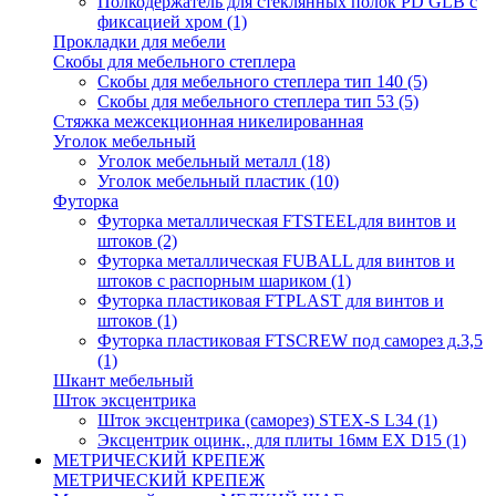
Полкодержатель для стеклянных полок PD GLВ с
фиксацией хром
(1)
Прокладки для мебели
Скобы для мебельного степлера
Скобы для мебельного степлера тип 140
(5)
Скобы для мебельного степлера тип 53
(5)
Стяжка межсекционная никелированная
Уголок мебельный
Уголок мебельный металл
(18)
Уголок мебельный пластик
(10)
Футорка
Футорка металлическая FTSTEELдля винтов и
штоков
(2)
Футорка металлическая FUBALL для винтов и
штоков с распорным шариком
(1)
Футорка пластиковая FTPLAST для винтов и
штоков
(1)
Футорка пластиковая FTSCREW под саморез д.3,5
(1)
Шкант мебельный
Шток эксцентрика
Шток эксцентрика (саморез) STEX-S L34
(1)
Эксцентрик оцинк., для плиты 16мм EX D15
(1)
МЕТРИЧЕСКИЙ КРЕПЕЖ
МЕТРИЧЕСКИЙ КРЕПЕЖ