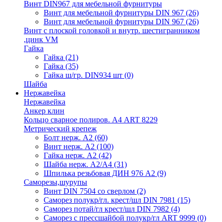
Винт DIN967 для мебельной фурнитуры
Винт для мебельной фурнитуры DIN 967
(26)
Винт для мебельной фурнитуры DIN 967
(26)
Винт с плоской головкой и внутр. шестигранником
,цинк VM
Гайка
Гайка
(21)
Гайка
(35)
Гайка ш/гр. DIN934 шт
(0)
Шайба
Нержавейка
Нержавейка
Анкер клин
Кольцо сварное полиров. А4 ART 8229
Метрический крепеж
Болт нерж. А2
(60)
Винт нерж. А2
(100)
Гайка нерж. А2
(42)
Шайба нерж. А2/А4
(31)
Шпилька резьбовая ДИН 976 А2
(9)
Саморезы,шурупы
Винт DIN 7504 со сверлом
(2)
Саморез полукр/гл. крест/шл DIN 7981
(15)
Саморез потай/гл крест/шл DIN 7982
(4)
Саморез с прессшайбой полукр/гл ART 9999
(0)