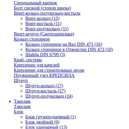
Специальный крепеж
Болт срезной (стопор шнека)
Винт-кольцо,полукольцо,костыль
Винт-кольцо
(15)
Винт-костыль
(11)
Винт-полукольцо
(11)
Винт-шуруп (Сантехшпилька)
Кольцо стопорное
Кольцо cтопорное на Вал DIN 471
(16)
Кольцо стопорное в Отверстие DIN 472
(10)
Шайба DIN 6799
(3)
Краб- система
Крепление для качелей
Крепление для строительных лесов
Пружинный узел КРЕПСИЛА
Шуруп
Шуруп-кольцо
(17)
Шуруп-костыль
(27)
Шуруп-полукольцо
(24)
Такелаж
Такелаж
Блок
Блок грузоподъемный
(1)
Блок двойной
(9)
Блок одинарный
(13)