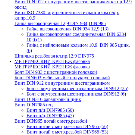
Винт DIN 912 с внутренним шестигранником кл.пр.12.9
оксид
Винт ISO 7380 внутренним шестигранником п/кр.
кл.пр.10,9
Гайка высокопрочная 12,9 DIN 934,DIN 985
Гайка высокопрочная DIN 934 12,9
(13)
Гайка высокопрочная соединительная DIN 6334
10,0
(1)
Гайка с нейлоновым кольцом 10,9. DIN 985 цинк.
(6)
Шпилька резьбовая кл.пр.12.9 DIN975
МЕТРИЧЕСКИЙ КРЕПЕЖ фасовка
МЕТРИЧЕСКИЙ КРЕПЕЖ фасовка
Болт DIN 933 с шестигранной головкой
Болт DIN603 мебельный с полукруг. головкой
Винт DIN 912 с внутренним шестигранником
Болт с внутренним шестигранником DIN912
(25)
Болт с внутренним шестигранником DIN912
(6)
Винт DIN316 барашковый цинк
Винт DIN7985 п/ц
Винт п/ц DIN7985
(50)
Винт п/ц DIN7985
(47)
Винт DIN965 потай с метр.резьбой
Винт потай с метр.резьбой DIN965
(56)
Винт потай с метр.резьбой DIN965
(53)