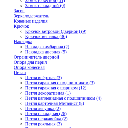
Замок навесной
(51)
Замок накладной
(0)
Засов
Зеркалодержатель
Кованые изделия
Крючок
Крючок ветровой (дверной)
(9)
Крючок-вешалка
(36)
Накладка
Накладка амбарная
(2)
Накладка дверная
(5)
Ограничитель дверной
Опора для перил
Опора колесная
Петли
Петля ввёртная
(3)
Петля гаражная с подшипником
(3)
Петля гаражная с шариком
(12)
Петля декоративная
(1)
Петля каплевидная с подшипником
(4)
Петля карточная Металист
(8)
Петля лягушка
(2)
Петля накладная
(26)
Петля нержавейка
(2)
Петля рояльная
(3)