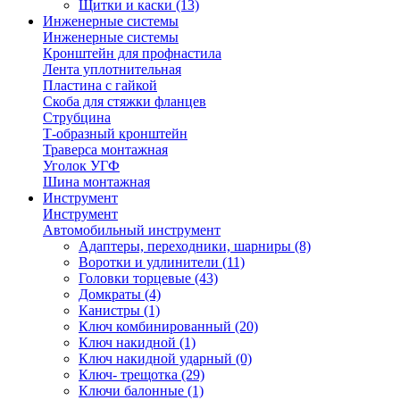
Щитки и каски
(13)
Инженерные системы
Инженерные системы
Кронштейн для профнастила
Лента уплотнительная
Пластина с гайкой
Скоба для стяжки фланцев
Струбцина
Т-образный кронштейн
Траверса монтажная
Уголок УГФ
Шина монтажная
Инструмент
Инструмент
Автомобильный инструмент
Адаптеры, переходники, шарниры
(8)
Воротки и удлинители
(11)
Головки торцевые
(43)
Домкраты
(4)
Канистры
(1)
Ключ комбинированный
(20)
Ключ накидной
(1)
Ключ накидной ударный
(0)
Ключ- трещотка
(29)
Ключи балонные
(1)