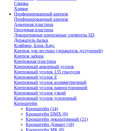
Смазка
Химия
Перфорированный крепеж
Перфорированный крепеж
Анкерная пластина
Гвоздевая пластина
Декоративные крепежные элементы SD
Держатель балки
Кляймер, Блок-Хаус
Крепеж для лестниц (держатель д/ступеней)
Крепеж забора
Крепежная пластина
Крепежный анкерный уголок
Крепежный уголок 135 градусов
Крепежный уголок Z
Крепежный уголок асимметричный
Крепежный уголок равносторонний
Крепежный уголок узкий
Крепежный уголок усиленный
Кронштейн
Кронштейн
(14)
Кронштейн DMX
(0)
Кронштейн декоративный
(21)
Кронштейн Домарт
(18)
Кронштейн МК
(8)