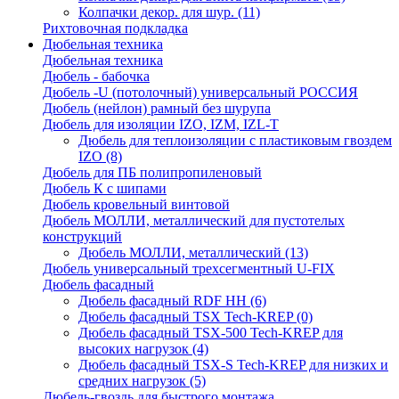
Колпачки декор. для шур.
(11)
Рихтовочная подкладка
Дюбельная техника
Дюбельная техника
Дюбель - бабочка
Дюбель -U (потолочный) универсальный РОССИЯ
Дюбель (нейлон) рамный без шурупа
Дюбель для изоляции IZO, IZM, IZL-T
Дюбель для теплоизоляции с пластиковым гвоздем
IZO
(8)
Дюбель для ПБ полипропиленовый
Дюбель К с шипами
Дюбель кровельный винтовой
Дюбель МОЛЛИ, металлический для пустотелых
конструкций
Дюбель МОЛЛИ, металлический
(13)
Дюбель универсальный трехсегментный U-FIX
Дюбель фасадный
Дюбель фасадный RDF НН
(6)
Дюбель фасадный TSX Tech-KREP
(0)
Дюбель фасадный TSX-500 Tech-KREP для
высоких нагрузок
(4)
Дюбель фасадный TSX-S Tech-KREP для низких и
средних нагрузок
(5)
Дюбель-гвоздь для быстрого монтажа