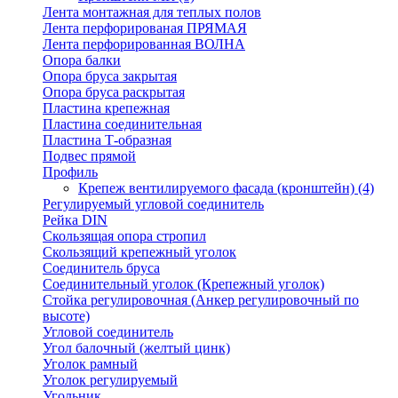
Лента монтажная для теплых полов
Лента перфорированая ПРЯМАЯ
Лента перфорированная ВОЛНА
Опора балки
Опора бруса закрытая
Опора бруса раскрытая
Пластина крепежная
Пластина соединительная
Пластина Т-образная
Подвес прямой
Профиль
Крепеж вентилируемого фасада (кронштейн)
(4)
Регулируемый угловой соединитель
Рейка DIN
Скользящая опора стропил
Скользящий крепежный уголок
Соединитель бруса
Соединительный уголок (Крепежный уголок)
Стойка регулировочная (Анкер регулировочный по
высоте)
Угловой соединитель
Угол балочный (желтый цинк)
Уголок рамный
Уголок регулируемый
Угольник