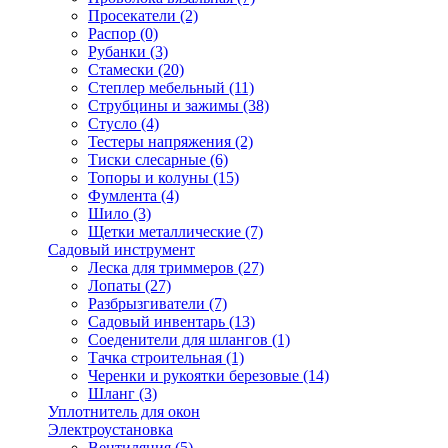
Просекатели
(2)
Распор
(0)
Рубанки
(3)
Стамески
(20)
Степлер мебельный
(11)
Струбцины и зажимы
(38)
Стусло
(4)
Тестеры напряжения
(2)
Тиски слесарные
(6)
Топоры и колуны
(15)
Фумлента
(4)
Шило
(3)
Щетки металлические
(7)
Садовый инструмент
Леска для триммеров
(27)
Лопаты
(27)
Разбрызгиватели
(7)
Садовый инвентарь
(13)
Соеденители для шлангов
(1)
Тачка строительная
(1)
Черенки и рукоятки березовые
(14)
Шланг
(3)
Уплотнитель для окон
Электроустановка
Вентиляция
(5)