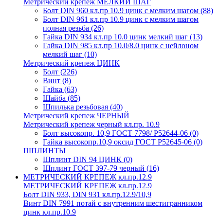
Метрический крепеж МЕЛКИЙ ШАГ
Болт DIN 960 кл.пр 10.9 цинк с мелким шагом
(88)
Болт DIN 961 кл.пр 10.9 цинк с мелким шагом
полная резьба
(26)
Гайка DIN 934 кл.пр 10.0 цинк мелкий шаг
(13)
Гайка DIN 985 кл.пр 10.0/8.0 цинк с нейлоном
мелкий шаг
(10)
Метрический крепеж ЦИНК
Болт
(226)
Винт
(8)
Гайка
(63)
Шайба
(85)
Шпилька резьбовая
(40)
Метрический крепеж ЧЕРНЫЙ
Метрический крепеж черный кл.пр. 10.9
Болт высокопр. 10,9 ГОСТ 7798/ Р52644-06
(0)
Гайка высокопр.10,9 оксид ГОСТ Р52645-06
(0)
ШПЛИНТЫ
Шплинт DIN 94 ЦИНК
(0)
Шплинт ГОСТ 397-79 черный
(16)
МЕТРИЧЕСКИЙ КРЕПЕЖ кл.пр.12.9
МЕТРИЧЕСКИЙ КРЕПЕЖ кл.пр.12.9
Болт DIN 933, DIN 931 кл.пр.12.9/10,9
Винт DIN 7991 потай с внутренним шестигранником
цинк кл.пр.10.9