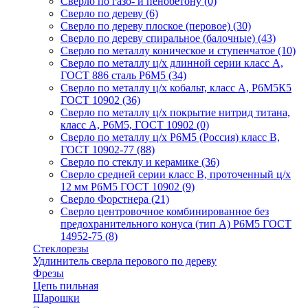
Сверло по газо- и пенобетону
(0)
Сверло по дереву
(6)
Сверло по дереву плоское (перовое)
(30)
Сверло по дереву спиральное (балочные)
(43)
Сверло по металлу коническое и ступенчатое
(10)
Сверло по металлу ц/х длинной серии класс А,
ГОСТ 886 сталь Р6М5
(34)
Сверло по металлу ц/х кобальт, класс А, Р6М5К5
ГОСТ 10902
(36)
Сверло по металлу ц/х покрытие нитрид титана,
класс А, Р6М5, ГОСТ 10902
(0)
Сверло по металлу ц/х Р6М5 (Россия) класс В,
ГОСТ 10902-77
(88)
Сверло по стеклу и керамике
(36)
Сверло средней серии класс В, проточенный ц/х
12 мм Р6М5 ГОСТ 10902
(9)
Сверло Форстнера
(21)
Сверло центровочное комбинированное без
предохранительного конуса (тип А) Р6М5 ГОСТ
14952-75
(8)
Стеклорезы
Удлинитель сверла перового по дереву
Фрезы
Цепь пильная
Шарошки