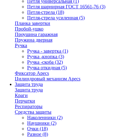
Петля универсальная
(1)
Петля шарнирная ГОСТ 16561-76
(3)
Петля-стрела
(18)
Петля-стрела усиленная
(5)
Планка завертки
Пробой-ушко
Проушина гаражная
Пружина дверная
Ручка
Ручка - завертка
(1)
Ручка -кнопка
(3)
Ручка -скоба
(32)
Ручка откидная
(5)
Фиксатор Apecs
Цилиндровый механизм Apecs
Защита труда
Защита труда
Краги
Перчатки
Респираторы
Средства защиты
Наколенники
(2)
Наушники
(2)
Очки
(18)
Разное
(8)