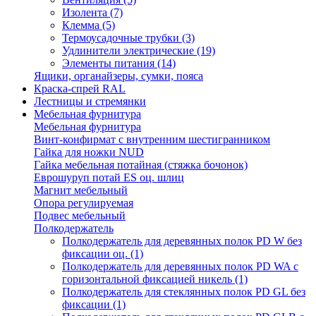
Изолента
(7)
Клемма
(5)
Термоусадочные трубки
(3)
Удлинители электрические
(19)
Элементы питания
(14)
Ящики, органайзеры, сумки, пояса
Краска-спрей RAL
Лестницы и стремянки
Мебельная фурнитура
Мебельная фурнитура
Винт-конфирмат с внутренним шестигранником
Гайка для ножки NUD
Гайка мебельная потайная (стяжка бочонок)
Еврошуруп потай ES оц. шлиц
Магнит мебельный
Опора регулируемая
Подвес мебельный
Полкодержатель
Полкодержатель для деревянных полок PD W без
фиксации оц.
(1)
Полкодержатель для деревянных полок PD WA с
горизонтальной фиксацией никель
(1)
Полкодержатель для стеклянных полок PD GL без
фиксации
(1)