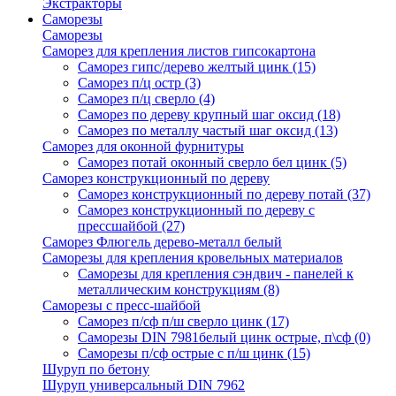
Экстракторы
Саморезы
Саморезы
Саморез для крепления листов гипсокартона
Саморез гипс/дерево желтый цинк
(15)
Саморез п/ц остр
(3)
Саморез п/ц сверло
(4)
Саморез по дереву крупный шаг оксид
(18)
Саморез по металлу частый шаг оксид
(13)
Саморез для оконной фурнитуры
Саморез потай оконный сверло бел цинк
(5)
Саморез конструкционный по дереву
Саморез конструкционный по дереву потай
(37)
Саморез конструкционный по дереву с
прессшайбой
(27)
Саморез Флюгель дерево-металл белый
Саморезы для крепления кровельных материалов
Саморезы для крепления сэндвич - панелей к
металлическим конструкциям
(8)
Саморезы с пресс-шайбой
Саморез п/сф п/ш сверло цинк
(17)
Саморезы DIN 7981белый цинк острые, п\сф
(0)
Саморезы п/сф острые с п/ш цинк
(15)
Шуруп по бетону
Шуруп универсальный DIN 7962