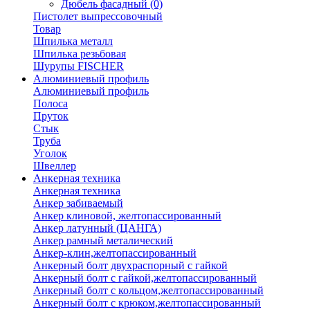
Дюбель фасадный
(0)
Пистолет выпрессовочный
Товар
Шпилька металл
Шпилька резьбовая
Шурупы FISCHER
Алюминиевый профиль
Алюминиевый профиль
Полоса
Пруток
Стык
Труба
Уголок
Швеллер
Анкерная техника
Анкерная техника
Анкер забиваемый
Анкер клиновой, желтопассированный
Анкер латунный (ЦАНГА)
Анкер рамный металический
Анкер-клин,желтопассированный
Анкерный болт двухраспорный с гайкой
Анкерный болт с гайкой,желтопассированный
Анкерный болт с кольцом,желтопассированный
Анкерный болт с крюком,желтопассированный