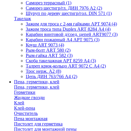
Саморез террасный
(1)
Саморез шестигр/гл. ДИН 7976 А2
(2)
Шуруп по дереву шестигр/гол. DIN 571
(1)
Такелаж
Зажим для троса с 2-мя гайками АРТ 9074
(4)
Зажим троса типа Duplex ART 8284 А4
(4)
Карабин винтовой д/соед. цепей ART9077
(3)
Карабин пожарный А4 АРТ 9075
(3)
Коуш ART 9073
(4)
Рым-болт АRТ 580
(2)
Рым-гайка АRТ 582
(3)
Скоба такелажная АРТ 8259 А4
(3)
Талреп крюк-кольцо ART 9072 С A4
(2)
Трос нерж. А2
(8)
Цепь ДИН 763/766 А4
(2)
Пена, герметики, клей
Пена, герметики, клей
Герметики
Жидкие гвозди
Клей
Клей-пена
Очиститель
Пена монтажная
Пистолет для герметика
Пистолет для монтажной пены