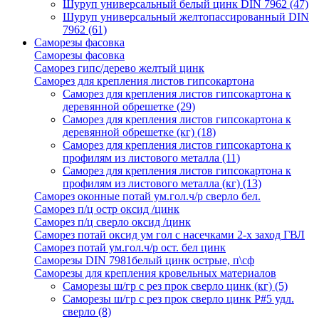
Шуруп универсальный белый цинк DIN 7962
(47)
Шуруп универсальный желтопассированный DIN
7962
(61)
Саморезы фасовка
Саморезы фасовка
Саморез гипс/дерево желтый цинк
Саморез для крепления листов гипсокартона
Саморез для крепления листов гипсокартона к
деревянной обрешетке
(29)
Саморез для крепления листов гипсокартона к
деревянной обрешетке (кг)
(18)
Саморез для крепления листов гипсокартона к
профилям из листового металла
(11)
Саморез для крепления листов гипсокартона к
профилям из листового металла (кг)
(13)
Саморез оконные потай ум.гол.ч/р сверло бел.
Саморез п/ц остр оксид /цинк
Саморез п/ц сверло оксид /цинк
Саморез потай оксид ум гол с насечками 2-х заход ГВЛ
Саморез потай ум.гол.ч/р ост. бел цинк
Саморезы DIN 7981белый цинк острые, п\сф
Саморезы для крепления кровельных материалов
Саморезы ш/гр с рез прок сверло цинк (кг)
(5)
Саморезы ш/гр с рез прок сверло цинк P#5 удл.
сверло
(8)