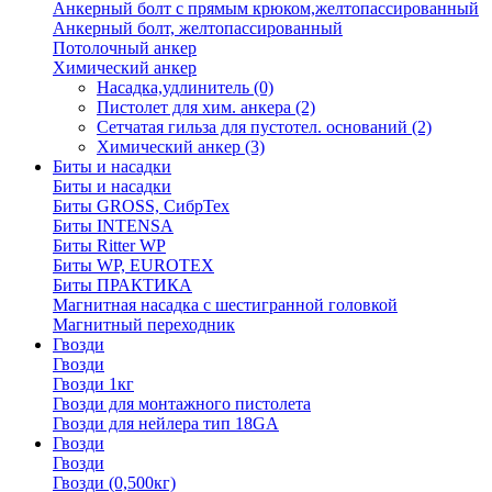
Анкерный болт с прямым крюком,желтопассированный
Анкерный болт, желтопассированный
Потолочный анкер
Химический анкер
Насадка,удлинитель
(0)
Пистолет для хим. анкера
(2)
Сетчатая гильза для пустотел. оснований
(2)
Химический анкер
(3)
Биты и насадки
Биты и насадки
Биты GROSS, СибрТех
Биты INTENSA
Биты Ritter WP
Биты WP, EUROTEX
Биты ПРАКТИКА
Магнитная насадка с шестигранной головкой
Магнитный переходник
Гвозди
Гвозди
Гвозди 1кг
Гвозди для монтажного пистолета
Гвозди для нейлера тип 18GA
Гвозди
Гвозди
Гвозди (0,500кг)