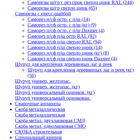
Саморезы ш/гр с рез прок сверло цинк RAL
(244)
Саморезы ш/гр сверло цинк
(65)
Саморезы с пресс-шайбой
Саморез п/сф остр. с п/ш
(14)
Саморез п/сф остр. с п/ш (кг)
(9)
Саморез п/сф остр. с п/ш Daxmer
(4)
Саморез п/сф п/ш остр RAL
(92)
Саморез п/сф п/ш сверло RAL
(94)
Саморез п/сф п/ш сверло цинк
(14)
Саморез п/сф п/ш сверло цинк (кг)
(8)
Саморез п/сф п/ш сверло цинк Daxmer
(4)
Шуруп для крепления деревянных лаг и реек
Шуруп для крепления деревянных лаг и реек (кг)
(56)
Шуруп универ. желтопас.
Шуруп универ. желтопас. (кг)
Шуруп универсальный оцинков. (кг)
Шуруп универсальный оцинкован.
Сварочные аппараты
Скоба металаллическая
Скоба металаллическая
Скоба метал. двухлапковая СМД
Скоба метал. однолапковая СМО
СКОБА строительная
Специальный крепеж