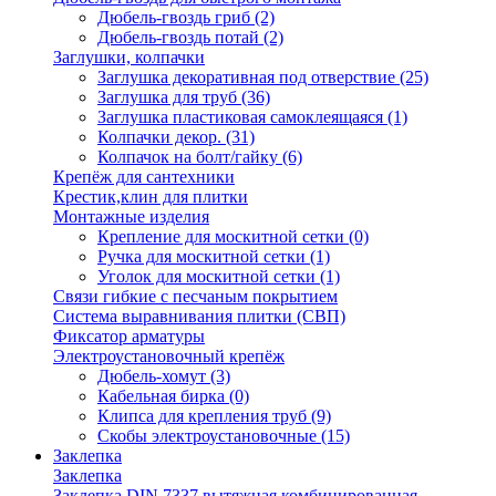
Дюбель-гвоздь гриб
(2)
Дюбель-гвоздь потай
(2)
Заглушки, колпачки
Заглушка декоративная под отверствие
(25)
Заглушка для труб
(36)
Заглушка пластиковая самоклеящаяся
(1)
Колпачки декор.
(31)
Колпачок на болт/гайку
(6)
Крепёж для сантехники
Крестик,клин для плитки
Монтажные изделия
Крепление для москитной сетки
(0)
Ручка для москитной сетки
(1)
Уголок для москитной сетки
(1)
Связи гибкие с песчаным покрытием
Система выравнивания плитки (СВП)
Фиксатор арматуры
Электроустановочный крепёж
Дюбель-хомут
(3)
Кабельная бирка
(0)
Клипса для крепления труб
(9)
Скобы электроустановочные
(15)
Заклепка
Заклепка
Заклепка DIN 7337 вытяжная комбинированная