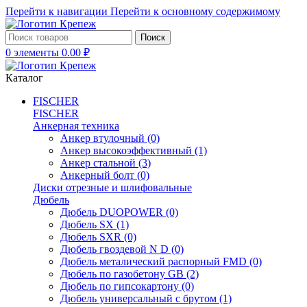
Перейти к навигации
Перейти к основному содержимому
Поиск
0
элементы
0.00
₽
Каталог
FISCHER
FISCHER
Анкерная техника
Анкер втулочный
(0)
Анкер высокоэффективный
(1)
Анкер стальной
(3)
Анкерный болт
(0)
Диски отрезные и шлифовальные
Дюбель
Дюбель DUOPOWER
(0)
Дюбель SX
(1)
Дюбель SXR
(0)
Дюбель гвоздевой N D
(0)
Дюбель металический распорный FMD
(0)
Дюбель по газобетону GB
(2)
Дюбель по гипсокартону
(0)
Дюбель универсальный с брутом
(1)