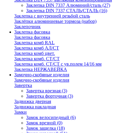
Заклепка DIN 7337 Алюминий/сталь
(27)
Заклепка DIN 7337 СТАЛЬ/СТАЛЬ
(16)
Заклепка с внутренней резьбой сталь
Заклёпки алюминиевые тормоза (набор)
Заклепочник
Заклепка фасовка
Заклепка фасовка
Заклепка комб RAL
Заклепка комб АЛ/СТ
Заклепка комб цвет.
Заклепка комб. СТ/СТ
Заклепка комб. СТ/СТ с ув.полем 14/16 мм
Заклепка НЕРЖАВЕЙКА
Замочно-скобяные изделия
Замочно-скобяные изделия
Завертка
Завертка врезная
(3)
Завертка форточная
(3)
Задвижка дверная
Задвижка накладная
Замки
Замок велосипедный
(6)
Замок врезной
(0)
Замок защелка
(18)