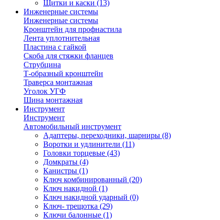
Щитки и каски
(13)
Инженерные системы
Инженерные системы
Кронштейн для профнастила
Лента уплотнительная
Пластина с гайкой
Скоба для стяжки фланцев
Струбцина
Т-образный кронштейн
Траверса монтажная
Уголок УГФ
Шина монтажная
Инструмент
Инструмент
Автомобильный инструмент
Адаптеры, переходники, шарниры
(8)
Воротки и удлинители
(11)
Головки торцевые
(43)
Домкраты
(4)
Канистры
(1)
Ключ комбинированный
(20)
Ключ накидной
(1)
Ключ накидной ударный
(0)
Ключ- трещотка
(29)
Ключи балонные
(1)