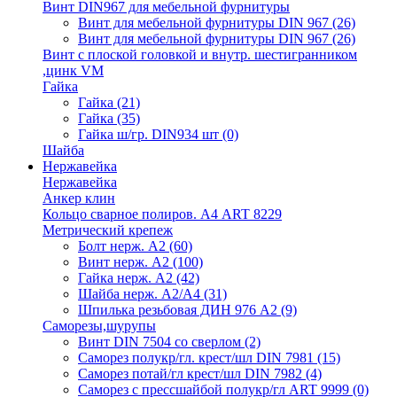
Винт DIN967 для мебельной фурнитуры
Винт для мебельной фурнитуры DIN 967
(26)
Винт для мебельной фурнитуры DIN 967
(26)
Винт с плоской головкой и внутр. шестигранником
,цинк VM
Гайка
Гайка
(21)
Гайка
(35)
Гайка ш/гр. DIN934 шт
(0)
Шайба
Нержавейка
Нержавейка
Анкер клин
Кольцо сварное полиров. А4 ART 8229
Метрический крепеж
Болт нерж. А2
(60)
Винт нерж. А2
(100)
Гайка нерж. А2
(42)
Шайба нерж. А2/А4
(31)
Шпилька резьбовая ДИН 976 А2
(9)
Саморезы,шурупы
Винт DIN 7504 со сверлом
(2)
Саморез полукр/гл. крест/шл DIN 7981
(15)
Саморез потай/гл крест/шл DIN 7982
(4)
Саморез с прессшайбой полукр/гл ART 9999
(0)