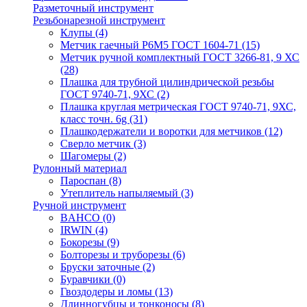
Разметочный инструмент
Резьбонарезной инструмент
Клупы
(4)
Метчик гаечный Р6М5 ГОСТ 1604-71
(15)
Метчик ручной комплектный ГОСТ 3266-81, 9 ХС
(28)
Плашка для трубной цилиндрической резьбы
ГОСТ 9740-71, 9ХС
(2)
Плашка круглая метрическая ГОСТ 9740-71, 9ХС,
класс точн. 6g
(31)
Плашкодержатели и воротки для метчиков
(12)
Сверло метчик
(3)
Шагомеры
(2)
Рулонный материал
Пароспан
(8)
Утеплитель напыляемый
(3)
Ручной инструмент
BAHCO
(0)
IRWIN
(4)
Бокорезы
(9)
Болторезы и труборезы
(6)
Бруски заточные
(2)
Буравчики
(0)
Гвоздодеры и ломы
(13)
Длинногубцы и тонконосы
(8)