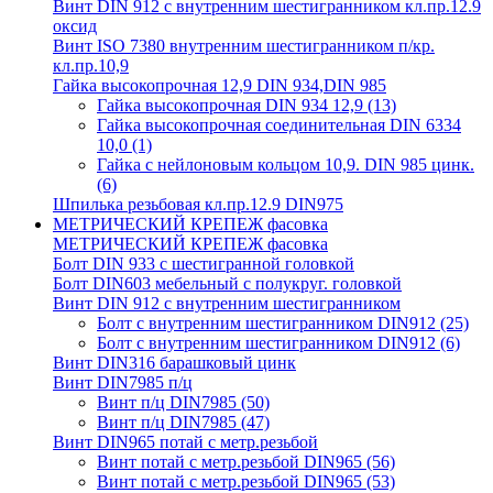
Винт DIN 912 с внутренним шестигранником кл.пр.12.9
оксид
Винт ISO 7380 внутренним шестигранником п/кр.
кл.пр.10,9
Гайка высокопрочная 12,9 DIN 934,DIN 985
Гайка высокопрочная DIN 934 12,9
(13)
Гайка высокопрочная соединительная DIN 6334
10,0
(1)
Гайка с нейлоновым кольцом 10,9. DIN 985 цинк.
(6)
Шпилька резьбовая кл.пр.12.9 DIN975
МЕТРИЧЕСКИЙ КРЕПЕЖ фасовка
МЕТРИЧЕСКИЙ КРЕПЕЖ фасовка
Болт DIN 933 с шестигранной головкой
Болт DIN603 мебельный с полукруг. головкой
Винт DIN 912 с внутренним шестигранником
Болт с внутренним шестигранником DIN912
(25)
Болт с внутренним шестигранником DIN912
(6)
Винт DIN316 барашковый цинк
Винт DIN7985 п/ц
Винт п/ц DIN7985
(50)
Винт п/ц DIN7985
(47)
Винт DIN965 потай с метр.резьбой
Винт потай с метр.резьбой DIN965
(56)
Винт потай с метр.резьбой DIN965
(53)