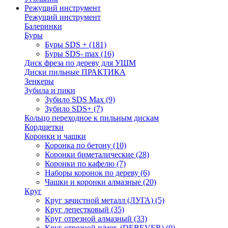
Режущий инструмент
Режущий инструмент
Балеринки
Буры
Буры SDS +
(181)
Буры SDS- max
(16)
Диск фреза по дереву для УШМ
Диски пильные ПРАКТИКА
Зенкеры
Зубила и пики
Зубило SDS Max
(9)
Зубило SDS+
(7)
Кольцо переходное к пильным дискам
Кордщетки
Коронки и чашки
Коронка по бетону
(10)
Коронки биметалические
(28)
Коронки по кафелю
(7)
Наборы коронок по дереву
(6)
Чашки и коронки алмазные
(20)
Круг
Круг зачистной металл (ЛУГА)
(5)
Круг лепестковый
(35)
Круг отрезной алмазный
(33)
Круг отрезной п/мет. (DEBEVER)
(0)