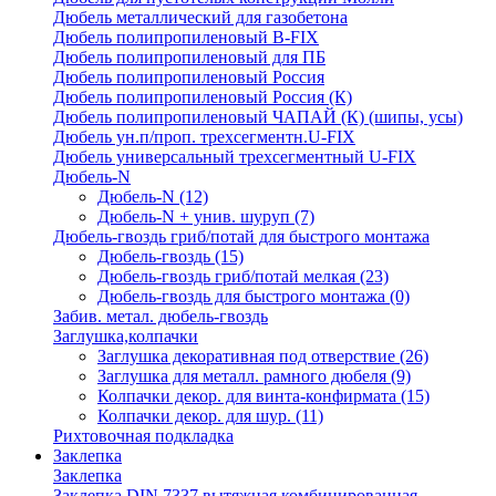
Дюбель металлический для газобетона
Дюбель полипропиленовый В-FIX
Дюбель полипропиленовый для ПБ
Дюбель полипропиленовый Россия
Дюбель полипропиленовый Россия (К)
Дюбель полипропиленовый ЧАПАЙ (К) (шипы, усы)
Дюбель ун.п/проп. трехсегментн.U-FIX
Дюбель универсальный трехсегментный U-FIX
Дюбель-N
Дюбель-N
(12)
Дюбель-N + унив. шуруп
(7)
Дюбель-гвоздь гриб/потай для быстрого монтажа
Дюбель-гвоздь
(15)
Дюбель-гвоздь гриб/потай мелкая
(23)
Дюбель-гвоздь для быстрого монтажа
(0)
Забив. метал. дюбель-гвоздь
Заглушка,колпачки
Заглушка декоративная под отверствие
(26)
Заглушка для металл. рамного дюбеля
(9)
Колпачки декор. для винта-конфирмата
(15)
Колпачки декор. для шур.
(11)
Рихтовочная подкладка
Заклепка
Заклепка
Заклепка DIN 7337 вытяжная комбинированная