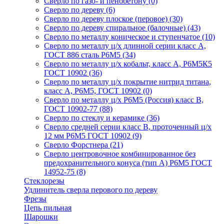
Сверло по газо- и пенобетону
(0)
Сверло по дереву
(6)
Сверло по дереву плоское (перовое)
(30)
Сверло по дереву спиральное (балочные)
(43)
Сверло по металлу коническое и ступенчатое
(10)
Сверло по металлу ц/х длинной серии класс А,
ГОСТ 886 сталь Р6М5
(34)
Сверло по металлу ц/х кобальт, класс А, Р6М5К5
ГОСТ 10902
(36)
Сверло по металлу ц/х покрытие нитрид титана,
класс А, Р6М5, ГОСТ 10902
(0)
Сверло по металлу ц/х Р6М5 (Россия) класс В,
ГОСТ 10902-77
(88)
Сверло по стеклу и керамике
(36)
Сверло средней серии класс В, проточенный ц/х
12 мм Р6М5 ГОСТ 10902
(9)
Сверло Форстнера
(21)
Сверло центровочное комбинированное без
предохранительного конуса (тип А) Р6М5 ГОСТ
14952-75
(8)
Стеклорезы
Удлинитель сверла перового по дереву
Фрезы
Цепь пильная
Шарошки