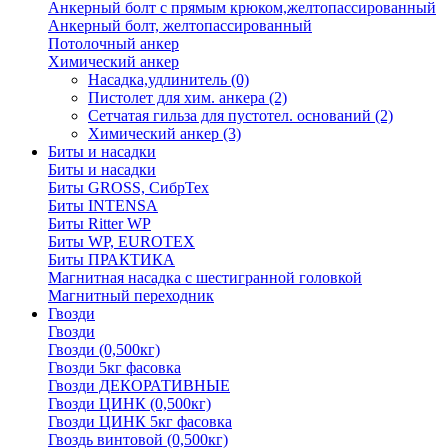
Анкерный болт с прямым крюком,желтопассированный
Анкерный болт, желтопассированный
Потолочный анкер
Химический анкер
Насадка,удлинитель
(0)
Пистолет для хим. анкера
(2)
Сетчатая гильза для пустотел. оснований
(2)
Химический анкер
(3)
Биты и насадки
Биты и насадки
Биты GROSS, СибрТех
Биты INTENSA
Биты Ritter WP
Биты WP, EUROTEX
Биты ПРАКТИКА
Магнитная насадка с шестигранной головкой
Магнитный переходник
Гвозди
Гвозди
Гвозди (0,500кг)
Гвозди 5кг фасовка
Гвозди ДЕКОРАТИВНЫЕ
Гвозди ЦИНК (0,500кг)
Гвозди ЦИНК 5кг фасовка
Гвоздь винтовой (0,500кг)