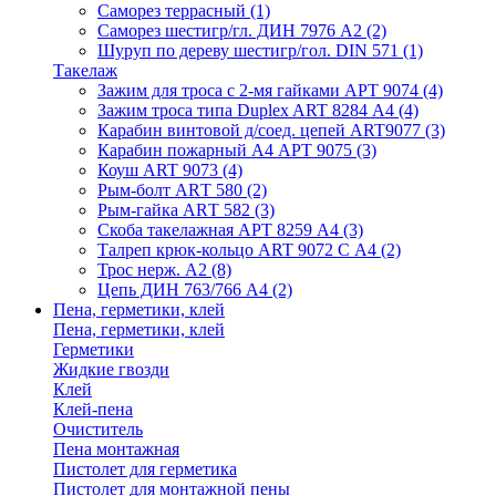
Саморез террасный
(1)
Саморез шестигр/гл. ДИН 7976 А2
(2)
Шуруп по дереву шестигр/гол. DIN 571
(1)
Такелаж
Зажим для троса с 2-мя гайками АРТ 9074
(4)
Зажим троса типа Duplex ART 8284 А4
(4)
Карабин винтовой д/соед. цепей ART9077
(3)
Карабин пожарный А4 АРТ 9075
(3)
Коуш ART 9073
(4)
Рым-болт АRТ 580
(2)
Рым-гайка АRТ 582
(3)
Скоба такелажная АРТ 8259 А4
(3)
Талреп крюк-кольцо ART 9072 С A4
(2)
Трос нерж. А2
(8)
Цепь ДИН 763/766 А4
(2)
Пена, герметики, клей
Пена, герметики, клей
Герметики
Жидкие гвозди
Клей
Клей-пена
Очиститель
Пена монтажная
Пистолет для герметика
Пистолет для монтажной пены