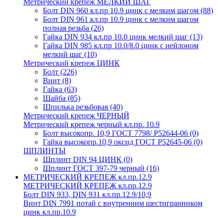
Метрический крепеж МЕЛКИЙ ШАГ
Болт DIN 960 кл.пр 10.9 цинк с мелким шагом
(88)
Болт DIN 961 кл.пр 10.9 цинк с мелким шагом
полная резьба
(26)
Гайка DIN 934 кл.пр 10.0 цинк мелкий шаг
(13)
Гайка DIN 985 кл.пр 10.0/8.0 цинк с нейлоном
мелкий шаг
(10)
Метрический крепеж ЦИНК
Болт
(226)
Винт
(8)
Гайка
(63)
Шайба
(85)
Шпилька резьбовая
(40)
Метрический крепеж ЧЕРНЫЙ
Метрический крепеж черный кл.пр. 10.9
Болт высокопр. 10,9 ГОСТ 7798/ Р52644-06
(0)
Гайка высокопр.10,9 оксид ГОСТ Р52645-06
(0)
ШПЛИНТЫ
Шплинт DIN 94 ЦИНК
(0)
Шплинт ГОСТ 397-79 черный
(16)
МЕТРИЧЕСКИЙ КРЕПЕЖ кл.пр.12.9
МЕТРИЧЕСКИЙ КРЕПЕЖ кл.пр.12.9
Болт DIN 933, DIN 931 кл.пр.12.9/10,9
Винт DIN 7991 потай с внутренним шестигранником
цинк кл.пр.10.9