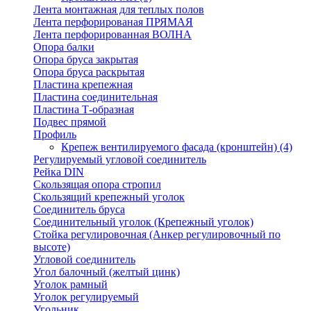
Лента монтажная для теплых полов
Лента перфорированая ПРЯМАЯ
Лента перфорированная ВОЛНА
Опора балки
Опора бруса закрытая
Опора бруса раскрытая
Пластина крепежная
Пластина соединительная
Пластина Т-образная
Подвес прямой
Профиль
Крепеж вентилируемого фасада (кронштейн)
(4)
Регулируемый угловой соединитель
Рейка DIN
Скользящая опора стропил
Скользящий крепежный уголок
Соединитель бруса
Соединительный уголок (Крепежный уголок)
Стойка регулировочная (Анкер регулировочный по
высоте)
Угловой соединитель
Угол балочный (желтый цинк)
Уголок рамный
Уголок регулируемый
Угольник