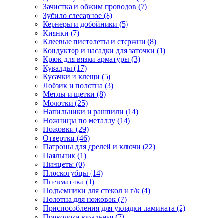
Зачистка и обжим проводов
(7)
Зубило слесарное
(8)
Кернеры и добойники
(5)
Киянки
(7)
Клеевые пистолеты и стержни
(8)
Кондуктор и насадки для заточки
(1)
Крюк для вязки арматуры
(3)
Кувалды
(17)
Кусачки и клещи
(5)
Лобзик и полотна
(3)
Метлы и щетки
(8)
Молотки
(25)
Напильники и рашпили
(14)
Ножницы по металлу
(14)
Ножовки
(29)
Отвертки
(46)
Патроны для дрелей и ключи
(22)
Паяльник
(1)
Пинцеты
(0)
Плоскогубцы
(14)
Пневматика
(1)
Подъемники для стекол и г/к
(4)
Полотна для ножовок
(7)
Приспособления для укладки ламината
(2)
Проволока вязальная
(7)