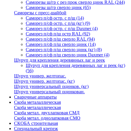
Саморезы ш/гр с рез прок сверло цинк RAL
(244)
Саморезы ш/гр сверло цинк
(65)
Саморезы с пресс-шайбой
Саморез п/сф остр. с п/ш
(14)
Саморез п/сф остр. с п/ш (кг)
(9)
Саморез п/сф остр. с п/ш Daxmer
(4)
Саморез п/сф п/ш остр RAL
(92)
Саморез п/сф п/ш сверло RAL
(94)
Саморез п/сф п/ш сверло цинк
(14)
Саморез п/сф п/ш сверло цинк (кг)
(8)
Саморез п/сф п/ш сверло цинк Daxmer
(4)
Шуруп для крепления деревянных лаг и реек
Шуруп для крепления деревянных лаг и реек (кг)
(56)
Шуруп универ. желтопас.
Шуруп универ. желтопас. (кг)
Шуруп универсальный оцинков. (кг)
Шуруп универсальный оцинкован.
Сварочные аппараты
Скоба металаллическая
Скоба металаллическая
Скоба метал. двухлапковая СМД
Скоба метал. однолапковая СМО
СКОБА строительная
Специальный крепеж