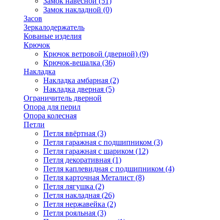
Замок навесной
(51)
Замок накладной
(0)
Засов
Зеркалодержатель
Кованые изделия
Крючок
Крючок ветровой (дверной)
(9)
Крючок-вешалка
(36)
Накладка
Накладка амбарная
(2)
Накладка дверная
(5)
Ограничитель дверной
Опора для перил
Опора колесная
Петли
Петля ввёртная
(3)
Петля гаражная с подшипником
(3)
Петля гаражная с шариком
(12)
Петля декоративная
(1)
Петля каплевидная с подшипником
(4)
Петля карточная Металист
(8)
Петля лягушка
(2)
Петля накладная
(26)
Петля нержавейка
(2)
Петля рояльная
(3)