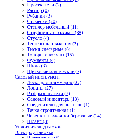
Просекатели
(2)
Распор
(0)
Рубанки
(3)
Стамески
(20)
Степлер мебельный
(11)
Струбцины и зажимы
(38)
Стусло
(4)
Тестеры напряжения
(2)
Тиски слесарные
(6)
Топоры и колуны
(15)
Фумлента
(4)
Шило
(3)
Щетки металлические
(7)
Садовый инструмент
Леска для триммеров
(27)
Лопаты
(27)
Разбрызгиватели
(7)
Садовый инвентарь
(13)
Соеденители для шлангов
(1)
Тачка строительная
(1)
Черенки и рукоятки березовые
(14)
Шланг
(3)
Уплотнитель для окон
Электроустановка
Вентиляция
(5)