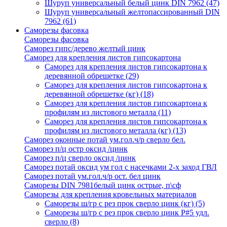
Шуруп универсальный белый цинк DIN 7962
(47)
Шуруп универсальный желтопассированный DIN
7962
(61)
Саморезы фасовка
Саморезы фасовка
Саморез гипс/дерево желтый цинк
Саморез для крепления листов гипсокартона
Саморез для крепления листов гипсокартона к
деревянной обрешетке
(29)
Саморез для крепления листов гипсокартона к
деревянной обрешетке (кг)
(18)
Саморез для крепления листов гипсокартона к
профилям из листового металла
(11)
Саморез для крепления листов гипсокартона к
профилям из листового металла (кг)
(13)
Саморез оконные потай ум.гол.ч/р сверло бел.
Саморез п/ц остр оксид /цинк
Саморез п/ц сверло оксид /цинк
Саморез потай оксид ум гол с насечками 2-х заход ГВЛ
Саморез потай ум.гол.ч/р ост. бел цинк
Саморезы DIN 7981белый цинк острые, п\сф
Саморезы для крепления кровельных материалов
Саморезы ш/гр с рез прок сверло цинк (кг)
(5)
Саморезы ш/гр с рез прок сверло цинк P#5 удл.
сверло
(8)