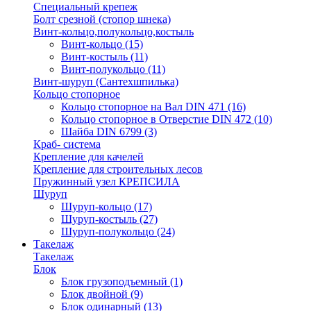
Специальный крепеж
Болт срезной (стопор шнека)
Винт-кольцо,полукольцо,костыль
Винт-кольцо
(15)
Винт-костыль
(11)
Винт-полукольцо
(11)
Винт-шуруп (Сантехшпилька)
Кольцо стопорное
Кольцо cтопорное на Вал DIN 471
(16)
Кольцо стопорное в Отверстие DIN 472
(10)
Шайба DIN 6799
(3)
Краб- система
Крепление для качелей
Крепление для строительных лесов
Пружинный узел КРЕПСИЛА
Шуруп
Шуруп-кольцо
(17)
Шуруп-костыль
(27)
Шуруп-полукольцо
(24)
Такелаж
Такелаж
Блок
Блок грузоподъемный
(1)
Блок двойной
(9)
Блок одинарный
(13)