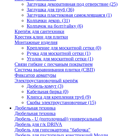
Заглушка декоративная под отверствие
(25)
Заглушка для труб
(36)
Заглушка пластиковая самоклеящаяся
(1)
Колпачки декор.
(31)
Колпачок на болт/гайку
(6)
Крепёж для сантехники
Крестик,клин для плитки
Монтажные изделия
Крепление для москитной сетки
(0)
Ручка для москитной сетки
(1)
Уголок для москитной сетки
(1)
Связи гибкие с песчаным покрытием
Система выравнивания плитки (СВП)
Фиксатор арматуры
Электроустановочный крепёж
Дюбель-хомут
(3)
Кабельная бирка
(0)
Клипса для крепления труб
(9)
Скобы электроустановочные
(15)
Дюбельная техника
Дюбельная техника
Дюбель - U (потолочный) универсальный
Дюбель для г/к DRIVA
Дюбель для гипсокартона "бабочка"
Дюбель для пустотелых конструкций Молли