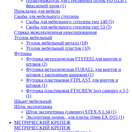
Полкодержатель для стеклянных полок PD GLВ с
фиксацией хром
(1)
Прокладки для мебели
Скобы для мебельного степлера
Скобы для мебельного степлера тип 140
(5)
Скобы для мебельного степлера тип 53
(5)
Стяжка межсекционная никелированная
Уголок мебельный
Уголок мебельный металл
(18)
Уголок мебельный пластик
(10)
Футорка
Футорка металлическая FTSTEELдля винтов и
штоков
(2)
Футорка металлическая FUBALL для винтов и
штоков с распорным шариком
(1)
Футорка пластиковая FTPLAST для винтов и
штоков
(1)
Футорка пластиковая FTSCREW под саморез д.3,5
(1)
Шкант мебельный
Шток эксцентрика
Шток эксцентрика (саморез) STEX-S L34
(1)
Эксцентрик оцинк., для плиты 16мм EX D15
(1)
МЕТРИЧЕСКИЙ КРЕПЕЖ
МЕТРИЧЕСКИЙ КРЕПЕЖ