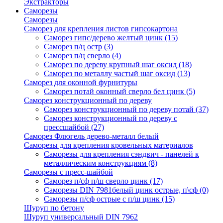
Экстракторы
Саморезы
Саморезы
Саморез для крепления листов гипсокартона
Саморез гипс/дерево желтый цинк
(15)
Саморез п/ц остр
(3)
Саморез п/ц сверло
(4)
Саморез по дереву крупный шаг оксид
(18)
Саморез по металлу частый шаг оксид
(13)
Саморез для оконной фурнитуры
Саморез потай оконный сверло бел цинк
(5)
Саморез конструкционный по дереву
Саморез конструкционный по дереву потай
(37)
Саморез конструкционный по дереву с
прессшайбой
(27)
Саморез Флюгель дерево-металл белый
Саморезы для крепления кровельных материалов
Саморезы для крепления сэндвич - панелей к
металлическим конструкциям
(8)
Саморезы с пресс-шайбой
Саморез п/сф п/ш сверло цинк
(17)
Саморезы DIN 7981белый цинк острые, п\сф
(0)
Саморезы п/сф острые с п/ш цинк
(15)
Шуруп по бетону
Шуруп универсальный DIN 7962