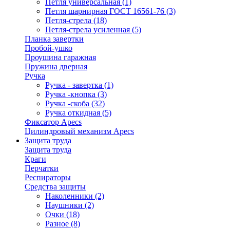
Петля универсальная
(1)
Петля шарнирная ГОСТ 16561-76
(3)
Петля-стрела
(18)
Петля-стрела усиленная
(5)
Планка завертки
Пробой-ушко
Проушина гаражная
Пружина дверная
Ручка
Ручка - завертка
(1)
Ручка -кнопка
(3)
Ручка -скоба
(32)
Ручка откидная
(5)
Фиксатор Apecs
Цилиндровый механизм Apecs
Защита труда
Защита труда
Краги
Перчатки
Респираторы
Средства защиты
Наколенники
(2)
Наушники
(2)
Очки
(18)
Разное
(8)