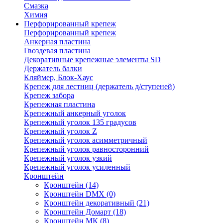
Смазка
Химия
Перфорированный крепеж
Перфорированный крепеж
Анкерная пластина
Гвоздевая пластина
Декоративные крепежные элементы SD
Держатель балки
Кляймер, Блок-Хаус
Крепеж для лестниц (держатель д/ступеней)
Крепеж забора
Крепежная пластина
Крепежный анкерный уголок
Крепежный уголок 135 градусов
Крепежный уголок Z
Крепежный уголок асимметричный
Крепежный уголок равносторонний
Крепежный уголок узкий
Крепежный уголок усиленный
Кронштейн
Кронштейн
(14)
Кронштейн DMX
(0)
Кронштейн декоративный
(21)
Кронштейн Домарт
(18)
Кронштейн МК
(8)