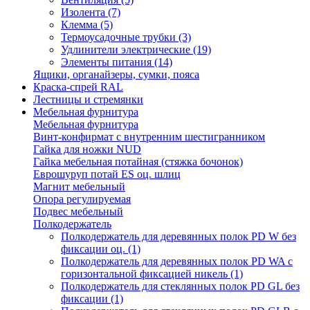
Изолента
(7)
Клемма
(5)
Термоусадочные трубки
(3)
Удлинители электрические
(19)
Элементы питания
(14)
Ящики, органайзеры, сумки, пояса
Краска-спрей RAL
Лестницы и стремянки
Мебельная фурнитура
Мебельная фурнитура
Винт-конфирмат с внутренним шестигранником
Гайка для ножки NUD
Гайка мебельная потайная (стяжка бочонок)
Еврошуруп потай ES оц. шлиц
Магнит мебельный
Опора регулируемая
Подвес мебельный
Полкодержатель
Полкодержатель для деревянных полок PD W без
фиксации оц.
(1)
Полкодержатель для деревянных полок PD WA с
горизонтальной фиксацией никель
(1)
Полкодержатель для стеклянных полок PD GL без
фиксации
(1)