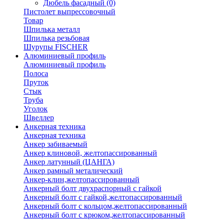
Дюбель фасадный
(0)
Пистолет выпрессовочный
Товар
Шпилька металл
Шпилька резьбовая
Шурупы FISCHER
Алюминиевый профиль
Алюминиевый профиль
Полоса
Пруток
Стык
Труба
Уголок
Швеллер
Анкерная техника
Анкерная техника
Анкер забиваемый
Анкер клиновой, желтопассированный
Анкер латунный (ЦАНГА)
Анкер рамный металический
Анкер-клин,желтопассированный
Анкерный болт двухраспорный с гайкой
Анкерный болт с гайкой,желтопассированный
Анкерный болт с кольцом,желтопассированный
Анкерный болт с крюком,желтопассированный