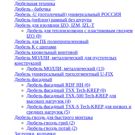
Дюбельная техника
Дюбель - бабочка
Дюбель -U (потолочный) универсальный РОССИЯ
Дюбель (нейлон) рамный без шурупа
Дюбель для изоляции IZO, IZM, IZL-T
Дюбель для теплоизоляции с пластиковым гвоздем
IZO
(8)
Дюбель для ПБ полипропиленовый
Дюбель К с шипами
Дюбель кровельный винтовой
Дюбель МОЛЛИ, металлический для пустотелых
конструкций
Дюбель МОЛЛИ, металлический
(13)
Дюбель универсальный трехсегментный U-FIX
Дюбель фасадный
Дюбель фасадный RDF НН
(6)
Дюбель фасадный TSX Tech-KREP
(0)
Дюбель фасадный TSX-500 Tech-KREP для
высоких нагрузок
(4)
Дюбель фасадный TSX-S Tech-KREP для низких и
средних нагрузок
(5)
Дюбель-гвоздь для быстрого монтажа
Дюбель-гвоздь гриб
(2)
Дюбель-гвоздь потай
(2)
Заглушки, колпачки