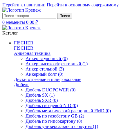
Перейти к навигации
Перейти к основному содержимому
Поиск
0
элементы
0.00
₽
Каталог
FISCHER
FISCHER
Анкерная техника
Анкер втулочный
(0)
Анкер высокоэффективный
(1)
Анкер стальной
(3)
Анкерный болт
(0)
Диски отрезные и шлифовальные
Дюбель
Дюбель DUOPOWER
(0)
Дюбель SX
(1)
Дюбель SXR
(0)
Дюбель гвоздевой N D
(0)
Дюбель металический распорный FMD
(0)
Дюбель по газобетону GB
(2)
Дюбель по гипсокартону
(0)
Дюбель универсальный с брутом
(1)