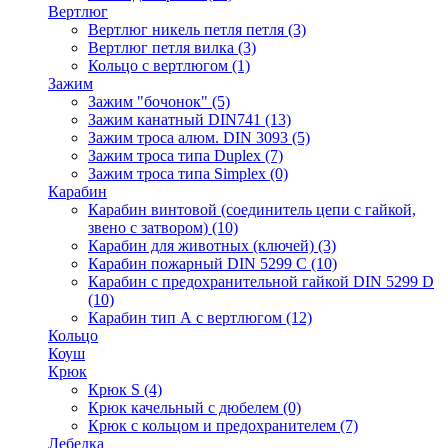
Вертлюг
Вертлюг никель петля петля
(3)
Вертлюг петля вилка
(3)
Кольцо с вертлюгом
(1)
Зажим
Зажим "бочонок"
(5)
Зажим канатный DIN741
(13)
Зажим троса алюм. DIN 3093
(5)
Зажим троса типа Duplex
(7)
Зажим троса типа Simplex
(0)
Карабин
Карабин винтовой (соединитель цепи с гайкой,
звено с затвором)
(10)
Карабин для животных (ключей)
(3)
Карабин пожарный DIN 5299 C
(10)
Карабин с предохранительной гайкой DIN 5299 D
(10)
Карабин тип А с вертлюгом
(12)
Кольцо
Коуш
Крюк
Крюк S
(4)
Крюк качельный с дюбелем
(0)
Крюк с кольцом и предохранителем
(7)
Лебедка