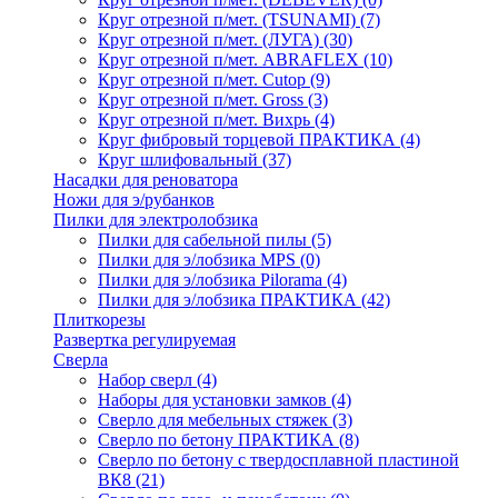
Круг отрезной п/мет. (TSUNAMI)
(7)
Круг отрезной п/мет. (ЛУГА)
(30)
Круг отрезной п/мет. ABRAFLEX
(10)
Круг отрезной п/мет. Cutop
(9)
Круг отрезной п/мет. Gross
(3)
Круг отрезной п/мет. Вихрь
(4)
Круг фибровый торцевой ПРАКТИКА
(4)
Круг шлифовальный
(37)
Насадки для реноватора
Ножи для э/рубанков
Пилки для электролобзика
Пилки для сабельной пилы
(5)
Пилки для э/лобзика MPS
(0)
Пилки для э/лобзика Pilorama
(4)
Пилки для э/лобзика ПРАКТИКА
(42)
Плиткорезы
Развертка регулируемая
Сверла
Набор сверл
(4)
Наборы для установки замков
(4)
Сверло для мебельных стяжек
(3)
Сверло по бетону ПРАКТИКА
(8)
Сверло по бетону с твердосплавной пластиной
ВК8
(21)