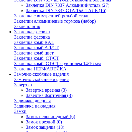
Заклепка DIN 7337 Алюминий/сталь
(27)
Заклепка DIN 7337 СТАЛЬ/СТАЛЬ
(16)
Заклепка с внутренней резьбой сталь
Заклёпки алюминиевые тормоза (набор)
Заклепочник
Заклепка фасовка
Заклепка фасовка
Заклепка комб RAL
Заклепка комб АЛ/СТ
Заклепка комб цвет.
Заклепка комб. СТ/СТ
Заклепка комб. СТ/СТ с ув.полем 14/16 мм
Заклепка НЕРЖАВЕЙКА
Замочно-скобяные изделия
Замочно-скобяные изделия
Завертка
Завертка врезная
(3)
Завертка форточная
(3)
Задвижка дверная
Задвижка накладная
Замки
Замок велосипедный
(6)
Замок врезной
(0)
Замок защелка
(18)