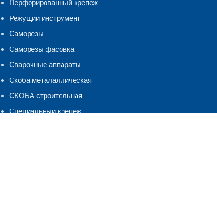
Перфорированный крепеж
Режущий инструмент
Саморезы
Саморезы фасовка
Сварочные аппараты
Скоба металаллическая
СКОБА строительная
Специальный крепеж
Такелаж
Хомуты, бандаж
ЧЕСТНЫЙ ЗНАК
Шнуры Веревки
Шуруп-кольцо,костыль.полукольцо
ЭЛЕКТРОДЫ