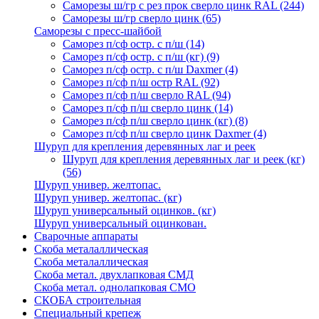
Саморезы ш/гр с рез прок сверло цинк RAL
(244)
Саморезы ш/гр сверло цинк
(65)
Саморезы с пресс-шайбой
Саморез п/сф остр. с п/ш
(14)
Саморез п/сф остр. с п/ш (кг)
(9)
Саморез п/сф остр. с п/ш Daxmer
(4)
Саморез п/сф п/ш остр RAL
(92)
Саморез п/сф п/ш сверло RAL
(94)
Саморез п/сф п/ш сверло цинк
(14)
Саморез п/сф п/ш сверло цинк (кг)
(8)
Саморез п/сф п/ш сверло цинк Daxmer
(4)
Шуруп для крепления деревянных лаг и реек
Шуруп для крепления деревянных лаг и реек (кг)
(56)
Шуруп универ. желтопас.
Шуруп универ. желтопас. (кг)
Шуруп универсальный оцинков. (кг)
Шуруп универсальный оцинкован.
Сварочные аппараты
Скоба металаллическая
Скоба металаллическая
Скоба метал. двухлапковая СМД
Скоба метал. однолапковая СМО
СКОБА строительная
Специальный крепеж