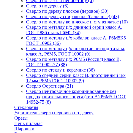
Сверло по газо- и пенобетону
(0)
Сверло по дереву
(6)
Сверло по дереву плоское (перовое)
(30)
Сверло по дереву спиральное (балочные)
(43)
Сверло по металлу коническое и ступенчатое
(10)
Сверло по металлу ц/х длинной серии класс А,
ГОСТ 886 сталь Р6М5
(34)
Сверло по металлу ц/х кобальт, класс А, Р6М5К5
ГОСТ 10902
(36)
Сверло по металлу ц/х покрытие нитрид титана,
класс А, Р6М5, ГОСТ 10902
(0)
Сверло по металлу ц/х Р6М5 (Россия) класс В,
ГОСТ 10902-77
(88)
Сверло по стеклу и керамике
(36)
Сверло средней серии класс В, проточенный ц/х
12 мм Р6М5 ГОСТ 10902
(9)
Сверло Форстнера
(21)
Сверло центровочное комбинированное без
предохранительного конуса (тип А) Р6М5 ГОСТ
14952-75
(8)
Стеклорезы
Удлинитель сверла перового по дереву
Фрезы
Цепь пильная
Шарошки