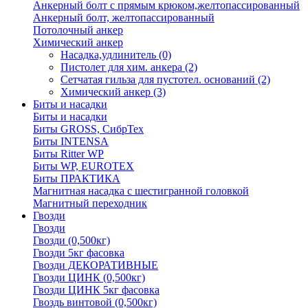
Анкерный болт с прямым крюком,желтопассированный
Анкерный болт, желтопассированный
Потолочный анкер
Химический анкер
Насадка,удлинитель
(0)
Пистолет для хим. анкера
(2)
Сетчатая гильза для пустотел. оснований
(2)
Химический анкер
(3)
Биты и насадки
Биты и насадки
Биты GROSS, СибрТех
Биты INTENSA
Биты Ritter WP
Биты WP, EUROTEX
Биты ПРАКТИКА
Магнитная насадка с шестигранной головкой
Магнитный переходник
Гвозди
Гвозди
Гвозди (0,500кг)
Гвозди 5кг фасовка
Гвозди ДЕКОРАТИВНЫЕ
Гвозди ЦИНК (0,500кг)
Гвозди ЦИНК 5кг фасовка
Гвоздь винтовой (0,500кг)