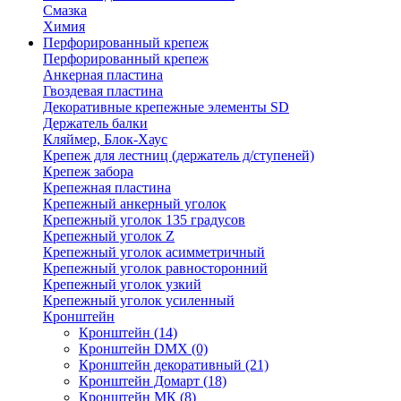
Смазка
Химия
Перфорированный крепеж
Перфорированный крепеж
Анкерная пластина
Гвоздевая пластина
Декоративные крепежные элементы SD
Держатель балки
Кляймер, Блок-Хаус
Крепеж для лестниц (держатель д/ступеней)
Крепеж забора
Крепежная пластина
Крепежный анкерный уголок
Крепежный уголок 135 градусов
Крепежный уголок Z
Крепежный уголок асимметричный
Крепежный уголок равносторонний
Крепежный уголок узкий
Крепежный уголок усиленный
Кронштейн
Кронштейн
(14)
Кронштейн DMX
(0)
Кронштейн декоративный
(21)
Кронштейн Домарт
(18)
Кронштейн МК
(8)