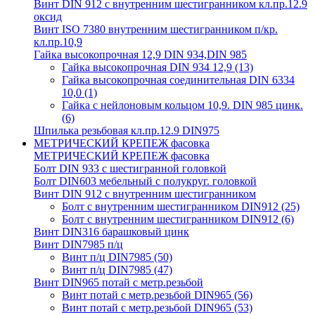
Винт DIN 912 с внутренним шестигранником кл.пр.12.9
оксид
Винт ISO 7380 внутренним шестигранником п/кр.
кл.пр.10,9
Гайка высокопрочная 12,9 DIN 934,DIN 985
Гайка высокопрочная DIN 934 12,9
(13)
Гайка высокопрочная соединительная DIN 6334
10,0
(1)
Гайка с нейлоновым кольцом 10,9. DIN 985 цинк.
(6)
Шпилька резьбовая кл.пр.12.9 DIN975
МЕТРИЧЕСКИЙ КРЕПЕЖ фасовка
МЕТРИЧЕСКИЙ КРЕПЕЖ фасовка
Болт DIN 933 с шестигранной головкой
Болт DIN603 мебельный с полукруг. головкой
Винт DIN 912 с внутренним шестигранником
Болт с внутренним шестигранником DIN912
(25)
Болт с внутренним шестигранником DIN912
(6)
Винт DIN316 барашковый цинк
Винт DIN7985 п/ц
Винт п/ц DIN7985
(50)
Винт п/ц DIN7985
(47)
Винт DIN965 потай с метр.резьбой
Винт потай с метр.резьбой DIN965
(56)
Винт потай с метр.резьбой DIN965
(53)