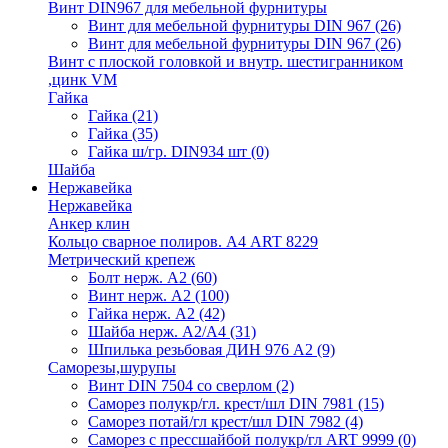
Винт DIN967 для мебельной фурнитуры
Винт для мебельной фурнитуры DIN 967
(26)
Винт для мебельной фурнитуры DIN 967
(26)
Винт с плоской головкой и внутр. шестигранником
,цинк VM
Гайка
Гайка
(21)
Гайка
(35)
Гайка ш/гр. DIN934 шт
(0)
Шайба
Нержавейка
Нержавейка
Анкер клин
Кольцо сварное полиров. А4 ART 8229
Метрический крепеж
Болт нерж. А2
(60)
Винт нерж. А2
(100)
Гайка нерж. А2
(42)
Шайба нерж. А2/А4
(31)
Шпилька резьбовая ДИН 976 А2
(9)
Саморезы,шурупы
Винт DIN 7504 со сверлом
(2)
Саморез полукр/гл. крест/шл DIN 7981
(15)
Саморез потай/гл крест/шл DIN 7982
(4)
Саморез с прессшайбой полукр/гл ART 9999
(0)