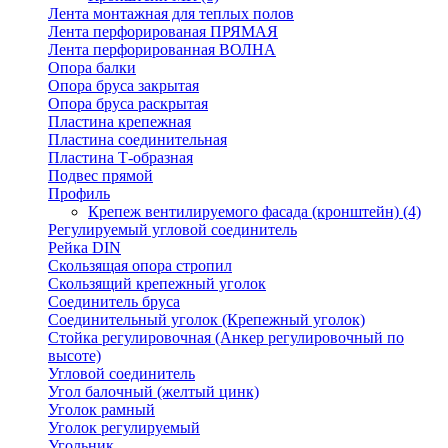
Лента монтажная для теплых полов
Лента перфорированая ПРЯМАЯ
Лента перфорированная ВОЛНА
Опора балки
Опора бруса закрытая
Опора бруса раскрытая
Пластина крепежная
Пластина соединительная
Пластина Т-образная
Подвес прямой
Профиль
Крепеж вентилируемого фасада (кронштейн)
(4)
Регулируемый угловой соединитель
Рейка DIN
Скользящая опора стропил
Скользящий крепежный уголок
Соединитель бруса
Соединительный уголок (Крепежный уголок)
Стойка регулировочная (Анкер регулировочный по
высоте)
Угловой соединитель
Угол балочный (желтый цинк)
Уголок рамный
Уголок регулируемый
Угольник