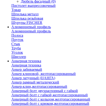
Дюбель фасадный
(0)
Пистолет выпрессовочный
Товар
Шпилька металл
Шпилька резьбовая
Шурупы FISCHER
Алюминиевый профиль
Алюминиевый профиль
Полоса
Пруток
Стык
Труба
Уголок
Швеллер
Анкерная техника
Анкерная техника
Анкер забиваемый
Анкер клиновой, желтопассированный
Анкер латунный (ЦАНГА)
Анкер рамный металический
Анкер-клин,желтопассированный
Анкерный болт двухраспорный с гайкой
Анкерный болт с гайкой,желтопассированный
Анкерный болт с кольцом,желтопассированный
Анкерный болт с крюком,желтопассированный