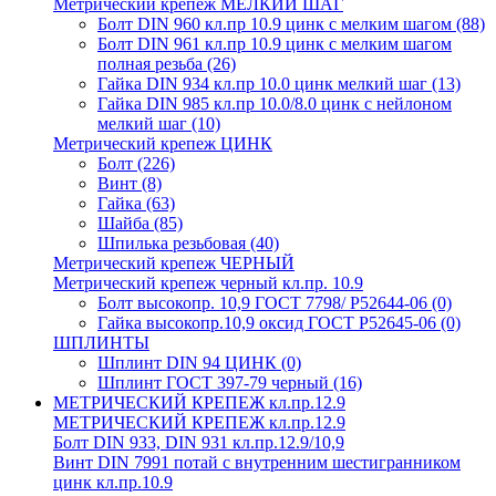
Метрический крепеж МЕЛКИЙ ШАГ
Болт DIN 960 кл.пр 10.9 цинк с мелким шагом
(88)
Болт DIN 961 кл.пр 10.9 цинк с мелким шагом
полная резьба
(26)
Гайка DIN 934 кл.пр 10.0 цинк мелкий шаг
(13)
Гайка DIN 985 кл.пр 10.0/8.0 цинк с нейлоном
мелкий шаг
(10)
Метрический крепеж ЦИНК
Болт
(226)
Винт
(8)
Гайка
(63)
Шайба
(85)
Шпилька резьбовая
(40)
Метрический крепеж ЧЕРНЫЙ
Метрический крепеж черный кл.пр. 10.9
Болт высокопр. 10,9 ГОСТ 7798/ Р52644-06
(0)
Гайка высокопр.10,9 оксид ГОСТ Р52645-06
(0)
ШПЛИНТЫ
Шплинт DIN 94 ЦИНК
(0)
Шплинт ГОСТ 397-79 черный
(16)
МЕТРИЧЕСКИЙ КРЕПЕЖ кл.пр.12.9
МЕТРИЧЕСКИЙ КРЕПЕЖ кл.пр.12.9
Болт DIN 933, DIN 931 кл.пр.12.9/10,9
Винт DIN 7991 потай с внутренним шестигранником
цинк кл.пр.10.9