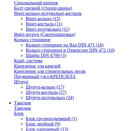
Специальный крепеж
Болт срезной (стопор шнека)
Винт-кольцо,полукольцо,костыль
Винт-кольцо
(15)
Винт-костыль
(11)
Винт-полукольцо
(11)
Винт-шуруп (Сантехшпилька)
Кольцо стопорное
Кольцо cтопорное на Вал DIN 471
(16)
Кольцо стопорное в Отверстие DIN 472
(10)
Шайба DIN 6799
(3)
Краб- система
Крепление для качелей
Крепление для строительных лесов
Пружинный узел КРЕПСИЛА
Шуруп
Шуруп-кольцо
(17)
Шуруп-костыль
(27)
Шуруп-полукольцо
(24)
Такелаж
Такелаж
Блок
Блок грузоподъемный
(1)
Блок двойной
(9)
Блок одинарный
(13)