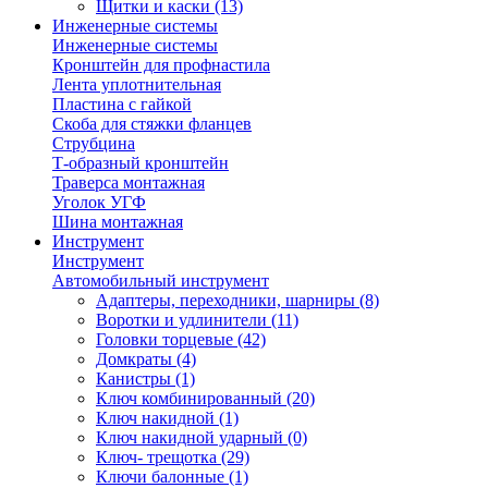
Щитки и каски
(13)
Инженерные системы
Инженерные системы
Кронштейн для профнастила
Лента уплотнительная
Пластина с гайкой
Скоба для стяжки фланцев
Струбцина
Т-образный кронштейн
Траверса монтажная
Уголок УГФ
Шина монтажная
Инструмент
Инструмент
Автомобильный инструмент
Адаптеры, переходники, шарниры
(8)
Воротки и удлинители
(11)
Головки торцевые
(42)
Домкраты
(4)
Канистры
(1)
Ключ комбинированный
(20)
Ключ накидной
(1)
Ключ накидной ударный
(0)
Ключ- трещотка
(29)
Ключи балонные
(1)