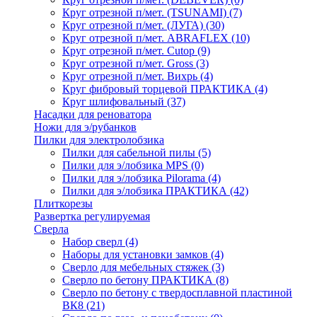
Круг отрезной п/мет. (TSUNAMI)
(7)
Круг отрезной п/мет. (ЛУГА)
(30)
Круг отрезной п/мет. ABRAFLEX
(10)
Круг отрезной п/мет. Cutop
(9)
Круг отрезной п/мет. Gross
(3)
Круг отрезной п/мет. Вихрь
(4)
Круг фибровый торцевой ПРАКТИКА
(4)
Круг шлифовальный
(37)
Насадки для реноватора
Ножи для э/рубанков
Пилки для электролобзика
Пилки для сабельной пилы
(5)
Пилки для э/лобзика MPS
(0)
Пилки для э/лобзика Pilorama
(4)
Пилки для э/лобзика ПРАКТИКА
(42)
Плиткорезы
Развертка регулируемая
Сверла
Набор сверл
(4)
Наборы для установки замков
(4)
Сверло для мебельных стяжек
(3)
Сверло по бетону ПРАКТИКА
(8)
Сверло по бетону с твердосплавной пластиной
ВК8
(21)