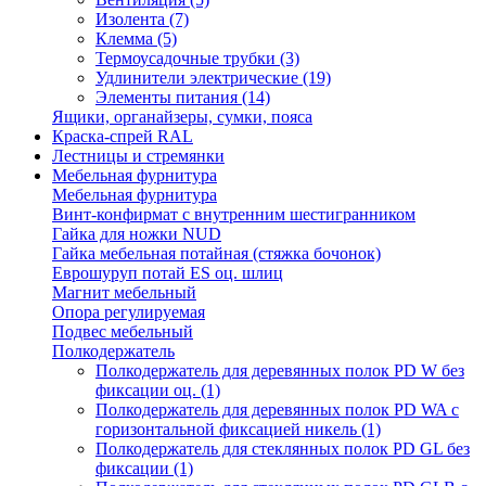
Изолента
(7)
Клемма
(5)
Термоусадочные трубки
(3)
Удлинители электрические
(19)
Элементы питания
(14)
Ящики, органайзеры, сумки, пояса
Краска-спрей RAL
Лестницы и стремянки
Мебельная фурнитура
Мебельная фурнитура
Винт-конфирмат с внутренним шестигранником
Гайка для ножки NUD
Гайка мебельная потайная (стяжка бочонок)
Еврошуруп потай ES оц. шлиц
Магнит мебельный
Опора регулируемая
Подвес мебельный
Полкодержатель
Полкодержатель для деревянных полок PD W без
фиксации оц.
(1)
Полкодержатель для деревянных полок PD WA с
горизонтальной фиксацией никель
(1)
Полкодержатель для стеклянных полок PD GL без
фиксации
(1)