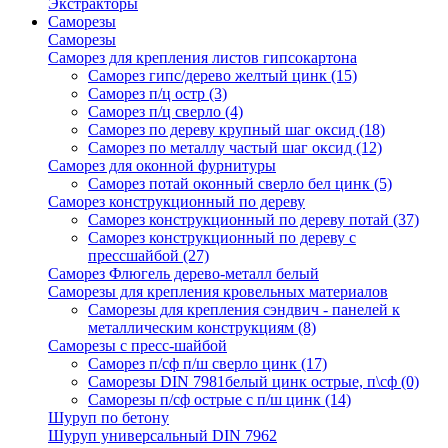
Экстракторы
Саморезы
Саморезы
Саморез для крепления листов гипсокартона
Саморез гипс/дерево желтый цинк
(15)
Саморез п/ц остр
(3)
Саморез п/ц сверло
(4)
Саморез по дереву крупный шаг оксид
(18)
Саморез по металлу частый шаг оксид
(12)
Саморез для оконной фурнитуры
Саморез потай оконный сверло бел цинк
(5)
Саморез конструкционный по дереву
Саморез конструкционный по дереву потай
(37)
Саморез конструкционный по дереву с
прессшайбой
(27)
Саморез Флюгель дерево-металл белый
Саморезы для крепления кровельных материалов
Саморезы для крепления сэндвич - панелей к
металлическим конструкциям
(8)
Саморезы с пресс-шайбой
Саморез п/сф п/ш сверло цинк
(17)
Саморезы DIN 7981белый цинк острые, п\сф
(0)
Саморезы п/сф острые с п/ш цинк
(14)
Шуруп по бетону
Шуруп универсальный DIN 7962