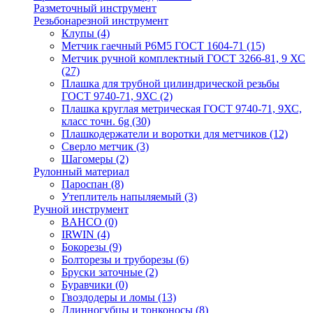
Разметочный инструмент
Резьбонарезной инструмент
Клупы
(4)
Метчик гаечный Р6М5 ГОСТ 1604-71
(15)
Метчик ручной комплектный ГОСТ 3266-81, 9 ХС
(27)
Плашка для трубной цилиндрической резьбы
ГОСТ 9740-71, 9ХС
(2)
Плашка круглая метрическая ГОСТ 9740-71, 9ХС,
класс точн. 6g
(30)
Плашкодержатели и воротки для метчиков
(12)
Сверло метчик
(3)
Шагомеры
(2)
Рулонный материал
Пароспан
(8)
Утеплитель напыляемый
(3)
Ручной инструмент
BAHCO
(0)
IRWIN
(4)
Бокорезы
(9)
Болторезы и труборезы
(6)
Бруски заточные
(2)
Буравчики
(0)
Гвоздодеры и ломы
(13)
Длинногубцы и тонконосы
(8)