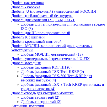
Дюбельная техника
Дюбель - бабочка
Дюбель -U (потолочный) универсальный РОССИЯ
Дюбель (нейлон) рамный без шурупа
Дюбель для изоляции IZO, IZM, IZL-T
Дюбель для теплоизоляции с пластиковым гвоздем
IZO
(8)
Дюбель для ПБ полипропиленовый
Дюбель К с шипами
Дюбель кровельный винтовой
Дюбель МОЛЛИ, металлический для пустотелых
конструкций
Дюбель МОЛЛИ, металлический
(13)
Дюбель универсальный трехсегментный U-FIX
Дюбель фасадный
Дюбель фасадный RDF НН
(6)
Дюбель фасадный TSX Tech-KREP
(0)
Дюбель фасадный TSX-500 Tech-KREP для
высоких нагрузок
(4)
Дюбель фасадный TSX-S Tech-KREP для низких и
средних нагрузок
(4)
Дюбель-гвоздь для быстрого монтажа
Дюбель-гвоздь гриб
(2)
Дюбель-гвоздь потай
(2)
Заглушки, колпачки