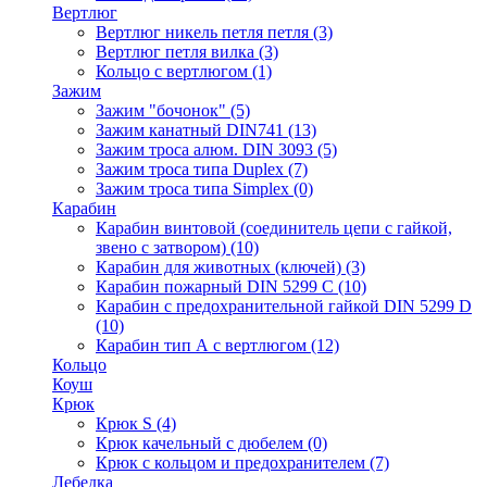
Вертлюг
Вертлюг никель петля петля
(3)
Вертлюг петля вилка
(3)
Кольцо с вертлюгом
(1)
Зажим
Зажим "бочонок"
(5)
Зажим канатный DIN741
(13)
Зажим троса алюм. DIN 3093
(5)
Зажим троса типа Duplex
(7)
Зажим троса типа Simplex
(0)
Карабин
Карабин винтовой (соединитель цепи с гайкой,
звено с затвором)
(10)
Карабин для животных (ключей)
(3)
Карабин пожарный DIN 5299 C
(10)
Карабин с предохранительной гайкой DIN 5299 D
(10)
Карабин тип А с вертлюгом
(12)
Кольцо
Коуш
Крюк
Крюк S
(4)
Крюк качельный с дюбелем
(0)
Крюк с кольцом и предохранителем
(7)
Лебедка