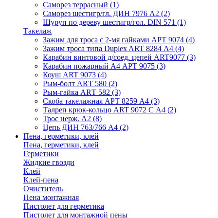
Саморез террасный
(1)
Саморез шестигр/гл. ДИН 7976 А2
(2)
Шуруп по дереву шестигр/гол. DIN 571
(1)
Такелаж
Зажим для троса с 2-мя гайками АРТ 9074
(4)
Зажим троса типа Duplex ART 8284 А4
(4)
Карабин винтовой д/соед. цепей ART9077
(3)
Карабин пожарный А4 АРТ 9075
(3)
Коуш ART 9073
(4)
Рым-болт АRТ 580
(2)
Рым-гайка АRТ 582
(3)
Скоба такелажная АРТ 8259 А4
(3)
Талреп крюк-кольцо ART 9072 С A4
(2)
Трос нерж. А2
(8)
Цепь ДИН 763/766 А4
(2)
Пена, герметики, клей
Пена, герметики, клей
Герметики
Жидкие гвозди
Клей
Клей-пена
Очиститель
Пена монтажная
Пистолет для герметика
Пистолет для монтажной пены