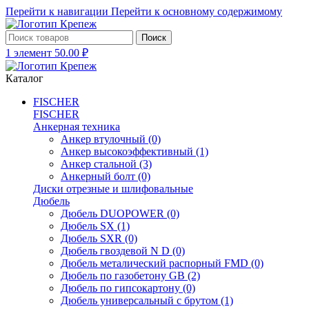
Перейти к навигации
Перейти к основному содержимому
Поиск
1
элемент
50.00
₽
Каталог
FISCHER
FISCHER
Анкерная техника
Анкер втулочный
(0)
Анкер высокоэффективный
(1)
Анкер стальной
(3)
Анкерный болт
(0)
Диски отрезные и шлифовальные
Дюбель
Дюбель DUOPOWER
(0)
Дюбель SX
(1)
Дюбель SXR
(0)
Дюбель гвоздевой N D
(0)
Дюбель металический распорный FMD
(0)
Дюбель по газобетону GB
(2)
Дюбель по гипсокартону
(0)
Дюбель универсальный с брутом
(1)