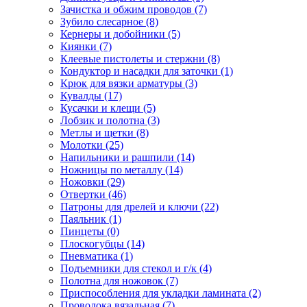
Зачистка и обжим проводов
(7)
Зубило слесарное
(8)
Кернеры и добойники
(5)
Киянки
(7)
Клеевые пистолеты и стержни
(8)
Кондуктор и насадки для заточки
(1)
Крюк для вязки арматуры
(3)
Кувалды
(17)
Кусачки и клещи
(5)
Лобзик и полотна
(3)
Метлы и щетки
(8)
Молотки
(25)
Напильники и рашпили
(14)
Ножницы по металлу
(14)
Ножовки
(29)
Отвертки
(46)
Патроны для дрелей и ключи
(22)
Паяльник
(1)
Пинцеты
(0)
Плоскогубцы
(14)
Пневматика
(1)
Подъемники для стекол и г/к
(4)
Полотна для ножовок
(7)
Приспособления для укладки ламината
(2)
Проволока вязальная
(7)