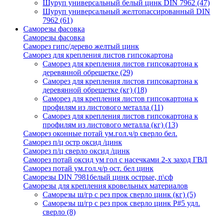
Шуруп универсальный белый цинк DIN 7962
(47)
Шуруп универсальный желтопассированный DIN
7962
(61)
Саморезы фасовка
Саморезы фасовка
Саморез гипс/дерево желтый цинк
Саморез для крепления листов гипсокартона
Саморез для крепления листов гипсокартона к
деревянной обрешетке
(29)
Саморез для крепления листов гипсокартона к
деревянной обрешетке (кг)
(18)
Саморез для крепления листов гипсокартона к
профилям из листового металла
(11)
Саморез для крепления листов гипсокартона к
профилям из листового металла (кг)
(13)
Саморез оконные потай ум.гол.ч/р сверло бел.
Саморез п/ц остр оксид /цинк
Саморез п/ц сверло оксид /цинк
Саморез потай оксид ум гол с насечками 2-х заход ГВЛ
Саморез потай ум.гол.ч/р ост. бел цинк
Саморезы DIN 7981белый цинк острые, п\сф
Саморезы для крепления кровельных материалов
Саморезы ш/гр с рез прок сверло цинк (кг)
(5)
Саморезы ш/гр с рез прок сверло цинк P#5 удл.
сверло
(8)