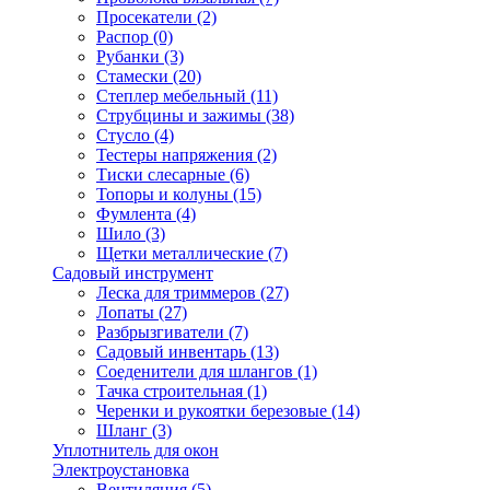
Просекатели
(2)
Распор
(0)
Рубанки
(3)
Стамески
(20)
Степлер мебельный
(11)
Струбцины и зажимы
(38)
Стусло
(4)
Тестеры напряжения
(2)
Тиски слесарные
(6)
Топоры и колуны
(15)
Фумлента
(4)
Шило
(3)
Щетки металлические
(7)
Садовый инструмент
Леска для триммеров
(27)
Лопаты
(27)
Разбрызгиватели
(7)
Садовый инвентарь
(13)
Соеденители для шлангов
(1)
Тачка строительная
(1)
Черенки и рукоятки березовые
(14)
Шланг
(3)
Уплотнитель для окон
Электроустановка
Вентиляция
(5)