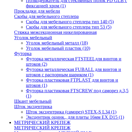
Полкодержатель для стеклянных полок PD GLВ с
фиксацией хром
(1)
Прокладки для мебели
Скобы для мебельного степлера
Скобы для мебельного степлера тип 140
(5)
Скобы для мебельного степлера тип 53
(5)
Стяжка межсекционная никелированная
Уголок мебельный
Уголок мебельный металл
(18)
Уголок мебельный пластик
(10)
Футорка
Футорка металлическая FTSTEELдля винтов и
штоков
(2)
Футорка металлическая FUBALL для винтов и
штоков с распорным шариком
(1)
Футорка пластиковая FTPLAST для винтов и
штоков
(1)
Футорка пластиковая FTSCREW под саморез д.3,5
(1)
Шкант мебельный
Шток эксцентрика
Шток эксцентрика (саморез) STEX-S L34
(1)
Эксцентрик оцинк., для плиты 16мм EX D15
(1)
МЕТРИЧЕСКИЙ КРЕПЕЖ
МЕТРИЧЕСКИЙ КРЕПЕЖ