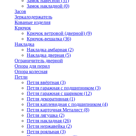
Замок навесной
(51)
Замок накладной
(0)
Засов
Зеркалодержатель
Кованые изделия
Крючок
Крючок ветровой (дверной)
(9)
Крючок-вешалка
(36)
Накладка
Накладка амбарная
(2)
Накладка дверная
(5)
Ограничитель дверной
Опора для перил
Опора колесная
Петли
Петля ввёртная
(3)
Петля гаражная с подшипником
(3)
Петля гаражная с шариком
(12)
Петля декоративная
(1)
Петля каплевидная с подшипником
(4)
Петля карточная Металист
(8)
Петля лягушка
(2)
Петля накладная
(26)
Петля нержавейка
(2)
Петля рояльная
(3)