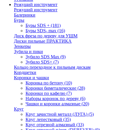
Режущий инструмент
Режущий инструмент
Балеринки
Буры
Буры SDS +
(181)
Буры SDS- max
(16)
Диск фреза по дереву для УШМ
Диски пильные ПРАКТИКА
Зенкеры
Зубила и пики
Зубило SDS Max
(9)
Зубило SDS+
(7)
Кольцо переходное к пильным дискам
Кордщетки
Коронки и чашки
Коронка по бетону
(10)
Коронки биметалические
(28)
Коронки по кафелю
(7)
Наборы коронок по дереву
(6)
Чашки и коронки алмазные
(20)
Круг
Круг зачистной металл (ЛУГА)
(5)
Круг лепестковый
(35)
Круг отрезной алмазный
(33)
Круг отрезной п/мет. (DEBEVER)
(0)