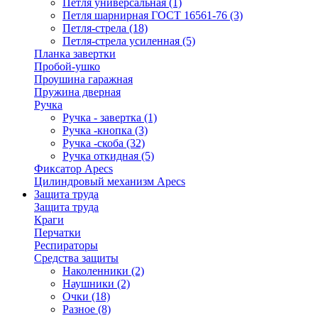
Петля универсальная
(1)
Петля шарнирная ГОСТ 16561-76
(3)
Петля-стрела
(18)
Петля-стрела усиленная
(5)
Планка завертки
Пробой-ушко
Проушина гаражная
Пружина дверная
Ручка
Ручка - завертка
(1)
Ручка -кнопка
(3)
Ручка -скоба
(32)
Ручка откидная
(5)
Фиксатор Apecs
Цилиндровый механизм Apecs
Защита труда
Защита труда
Краги
Перчатки
Респираторы
Средства защиты
Наколенники
(2)
Наушники
(2)
Очки
(18)
Разное
(8)