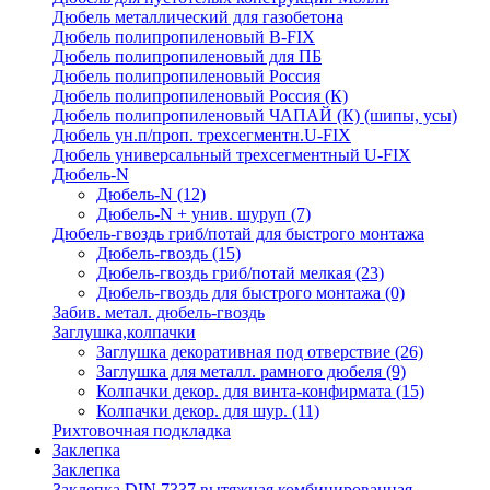
Дюбель металлический для газобетона
Дюбель полипропиленовый В-FIX
Дюбель полипропиленовый для ПБ
Дюбель полипропиленовый Россия
Дюбель полипропиленовый Россия (К)
Дюбель полипропиленовый ЧАПАЙ (К) (шипы, усы)
Дюбель ун.п/проп. трехсегментн.U-FIX
Дюбель универсальный трехсегментный U-FIX
Дюбель-N
Дюбель-N
(12)
Дюбель-N + унив. шуруп
(7)
Дюбель-гвоздь гриб/потай для быстрого монтажа
Дюбель-гвоздь
(15)
Дюбель-гвоздь гриб/потай мелкая
(23)
Дюбель-гвоздь для быстрого монтажа
(0)
Забив. метал. дюбель-гвоздь
Заглушка,колпачки
Заглушка декоративная под отверствие
(26)
Заглушка для металл. рамного дюбеля
(9)
Колпачки декор. для винта-конфирмата
(15)
Колпачки декор. для шур.
(11)
Рихтовочная подкладка
Заклепка
Заклепка
Заклепка DIN 7337 вытяжная комбинированная