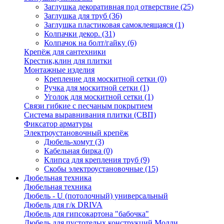
Заглушка декоративная под отверствие
(25)
Заглушка для труб
(36)
Заглушка пластиковая самоклеящаяся
(1)
Колпачки декор.
(31)
Колпачок на болт/гайку
(6)
Крепёж для сантехники
Крестик,клин для плитки
Монтажные изделия
Крепление для москитной сетки
(0)
Ручка для москитной сетки
(1)
Уголок для москитной сетки
(1)
Связи гибкие с песчаным покрытием
Система выравнивания плитки (СВП)
Фиксатор арматуры
Электроустановочный крепёж
Дюбель-хомут
(3)
Кабельная бирка
(0)
Клипса для крепления труб
(9)
Скобы электроустановочные
(15)
Дюбельная техника
Дюбельная техника
Дюбель - U (потолочный) универсальный
Дюбель для г/к DRIVA
Дюбель для гипсокартона "бабочка"
Дюбель для пустотелых конструкций Молли