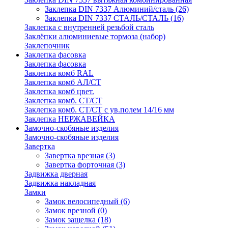
Заклепка DIN 7337 Алюминий/сталь
(26)
Заклепка DIN 7337 СТАЛЬ/СТАЛЬ
(16)
Заклепка с внутренней резьбой сталь
Заклёпки алюминиевые тормоза (набор)
Заклепочник
Заклепка фасовка
Заклепка фасовка
Заклепка комб RAL
Заклепка комб АЛ/СТ
Заклепка комб цвет.
Заклепка комб. СТ/СТ
Заклепка комб. СТ/СТ с ув.полем 14/16 мм
Заклепка НЕРЖАВЕЙКА
Замочно-скобяные изделия
Замочно-скобяные изделия
Завертка
Завертка врезная
(3)
Завертка форточная
(3)
Задвижка дверная
Задвижка накладная
Замки
Замок велосипедный
(6)
Замок врезной
(0)
Замок защелка
(18)