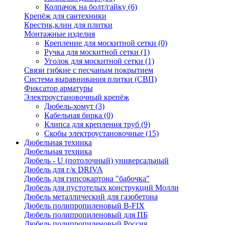
Колпачок на болт/гайку
(6)
Крепёж для сантехники
Крестик,клин для плитки
Монтажные изделия
Крепление для москитной сетки
(0)
Ручка для москитной сетки
(1)
Уголок для москитной сетки
(1)
Связи гибкие с песчаным покрытием
Система выравнивания плитки (СВП)
Фиксатор арматуры
Электроустановочный крепёж
Дюбель-хомут
(3)
Кабельная бирка
(0)
Клипса для крепления труб
(9)
Скобы электроустановочные
(15)
Дюбельная техника
Дюбельная техника
Дюбель - U (потолочный) универсальный
Дюбель для г/к DRIVA
Дюбель для гипсокартона "бабочка"
Дюбель для пустотелых конструкций Молли
Дюбель металлический для газобетона
Дюбель полипропиленовый В-FIX
Дюбель полипропиленовый для ПБ
Дюбель полипропиленовый Россия