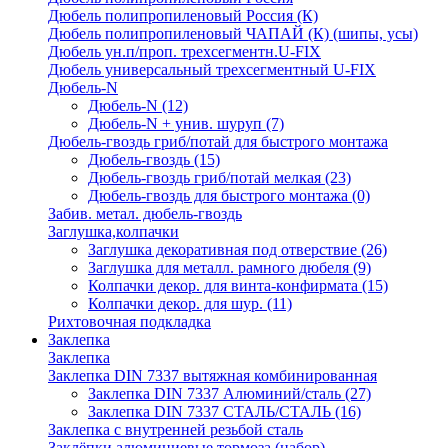
Дюбель полипропиленовый Россия (К)
Дюбель полипропиленовый ЧАПАЙ (К) (шипы, усы)
Дюбель ун.п/проп. трехсегментн.U-FIX
Дюбель универсальный трехсегментный U-FIX
Дюбель-N
Дюбель-N
(12)
Дюбель-N + унив. шуруп
(7)
Дюбель-гвоздь гриб/потай для быстрого монтажа
Дюбель-гвоздь
(15)
Дюбель-гвоздь гриб/потай мелкая
(23)
Дюбель-гвоздь для быстрого монтажа
(0)
Забив. метал. дюбель-гвоздь
Заглушка,колпачки
Заглушка декоративная под отверствие
(26)
Заглушка для металл. рамного дюбеля
(9)
Колпачки декор. для винта-конфирмата
(15)
Колпачки декор. для шур.
(11)
Рихтовочная подкладка
Заклепка
Заклепка
Заклепка DIN 7337 вытяжная комбинированная
Заклепка DIN 7337 Алюминий/сталь
(27)
Заклепка DIN 7337 СТАЛЬ/СТАЛЬ
(16)
Заклепка с внутренней резьбой сталь
Заклёпки алюминиевые тормоза (набор)