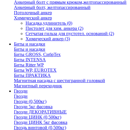
Анкерный болт с прямым крюком,желтопассированный
Анкерный болт, желтопассированный
Потолочный анкер
Химический анкер
Насадка,удлинитель
(0)
Пистолет для хим. анкера
(2)
Сетчатая гильза для пустотел. оснований
(2)
Химический анкер
(3)
Биты и насадки
Биты и насадки
Биты GROSS, СибрТех
Биты INTENSA
Биты Ritter WP
Биты WP, EUROTEX
Биты ПРАКТИКА
Магнитная насадка с шестигранной головкой
Магнитный переходник
Гвозди
Гвозди
Гвозди (0,500кг)
Гвозди 5кг фасовка
Гвозди ДЕКОРАТИВНЫЕ
Гвозди ЦИНК (0,500кг)
Гвозди ЦИНК 5кг фасовка
Гвоздь винтовой (0,500кг)