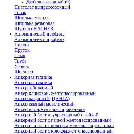
Дюбель фасадный
(0)
Пистолет выпрессовочный
Товар
Шпилька металл
Шпилька резьбовая
Шурупы FISCHER
Алюминиевый профиль
Алюминиевый профиль
Полоса
Пруток
Стык
Труба
Уголок
Швеллер
Анкерная техника
Анкерная техника
Анкер забиваемый
Анкер клиновой, желтопассированный
Анкер латунный (ЦАНГА)
Анкер рамный металический
Анкер-клин,желтопассированный
Анкерный болт двухраспорный с гайкой
Анкерный болт с гайкой,желтопассированный
Анкерный болт с кольцом,желтопассированный
Анкерный болт с крюком,желтопассированный