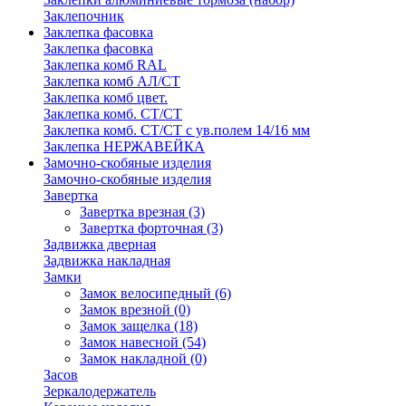
Заклепочник
Заклепка фасовка
Заклепка фасовка
Заклепка комб RAL
Заклепка комб АЛ/СТ
Заклепка комб цвет.
Заклепка комб. СТ/СТ
Заклепка комб. СТ/СТ с ув.полем 14/16 мм
Заклепка НЕРЖАВЕЙКА
Замочно-скобяные изделия
Замочно-скобяные изделия
Завертка
Завертка врезная
(3)
Завертка форточная
(3)
Задвижка дверная
Задвижка накладная
Замки
Замок велосипедный
(6)
Замок врезной
(0)
Замок защелка
(18)
Замок навесной
(54)
Замок накладной
(0)
Засов
Зеркалодержатель