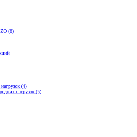
 IZO
(8)
кций
 нагрузок
(4)
редних нагрузок
(5)