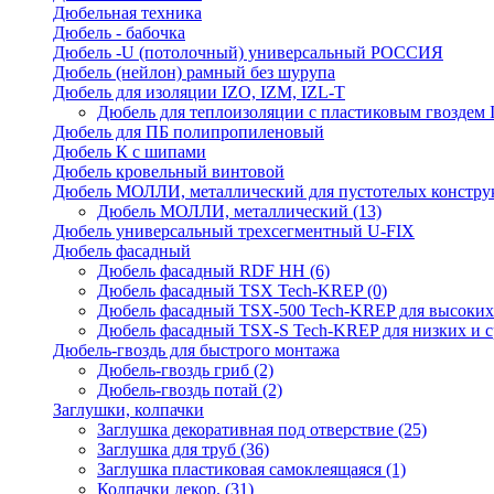
Дюбельная техника
Дюбель - бабочка
Дюбель -U (потолочный) универсальный РОССИЯ
Дюбель (нейлон) рамный без шурупа
Дюбель для изоляции IZO, IZM, IZL-T
Дюбель для теплоизоляции с пластиковым гвоздем
Дюбель для ПБ полипропиленовый
Дюбель К с шипами
Дюбель кровельный винтовой
Дюбель МОЛЛИ, металлический для пустотелых констру
Дюбель МОЛЛИ, металлический
(13)
Дюбель универсальный трехсегментный U-FIX
Дюбель фасадный
Дюбель фасадный RDF НН
(6)
Дюбель фасадный TSX Tech-KREP
(0)
Дюбель фасадный TSX-500 Tech-KREP для высоких
Дюбель фасадный TSX-S Tech-KREP для низких и с
Дюбель-гвоздь для быстрого монтажа
Дюбель-гвоздь гриб
(2)
Дюбель-гвоздь потай
(2)
Заглушки, колпачки
Заглушка декоративная под отверствие
(25)
Заглушка для труб
(36)
Заглушка пластиковая самоклеящаяся
(1)
Колпачки декор.
(31)