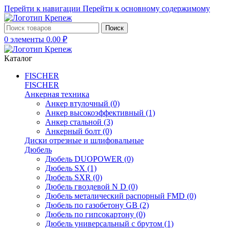
Перейти к навигации
Перейти к основному содержимому
Поиск
0
элементы
0.00
₽
Каталог
FISCHER
FISCHER
Анкерная техника
Анкер втулочный
(0)
Анкер высокоэффективный
(1)
Анкер стальной
(3)
Анкерный болт
(0)
Диски отрезные и шлифовальные
Дюбель
Дюбель DUOPOWER
(0)
Дюбель SX
(1)
Дюбель SXR
(0)
Дюбель гвоздевой N D
(0)
Дюбель металический распорный FMD
(0)
Дюбель по газобетону GB
(2)
Дюбель по гипсокартону
(0)
Дюбель универсальный с брутом
(1)