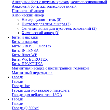
Анкерный болт с прямым крюком,желтопассированный
Анкерный болт, желтопассированный
Потолочный анкер
Химический анкер
Насадка,удлинитель
(0)
Пистолет для хим. анкера
(2)
Сетчатая гильза для пустотел. оснований
(2)
Химический анкер
(3)
Биты и насадки
Биты и насадки
Биты GROSS, СибрТех
Биты INTENSA
Биты Ritter WP
Биты WP, EUROTEX
Биты ПРАКТИКА
Магнитная насадка с шестигранной головкой
Магнитный переходник
Гвозди
Гвозди
Гвозди 1кг
Гвозди для монтажного пистолета
Гвозди для нейлера тип 18GA
Гвозди
Гвозди
Гвозди (0,500кг)