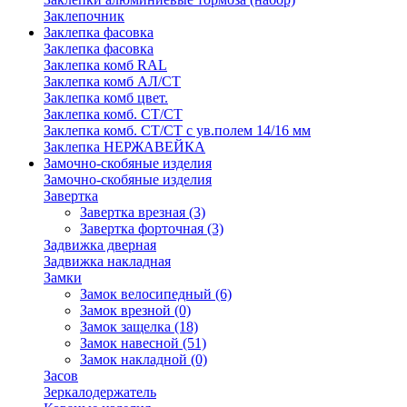
Заклепочник
Заклепка фасовка
Заклепка фасовка
Заклепка комб RAL
Заклепка комб АЛ/СТ
Заклепка комб цвет.
Заклепка комб. СТ/СТ
Заклепка комб. СТ/СТ с ув.полем 14/16 мм
Заклепка НЕРЖАВЕЙКА
Замочно-скобяные изделия
Замочно-скобяные изделия
Завертка
Завертка врезная
(3)
Завертка форточная
(3)
Задвижка дверная
Задвижка накладная
Замки
Замок велосипедный
(6)
Замок врезной
(0)
Замок защелка
(18)
Замок навесной
(51)
Замок накладной
(0)
Засов
Зеркалодержатель