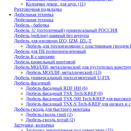
Колпачки декор. для шур.
(11)
Рихтовочная подкладка
Дюбельная техника
Дюбельная техника
Дюбель - бабочка
Дюбель -U (потолочный) универсальный РОССИЯ
Дюбель (нейлон) рамный без шурупа
Дюбель для изоляции IZO, IZM, IZL-T
Дюбель для теплоизоляции с пластиковым гвоздем
Дюбель для ПБ полипропиленовый
Дюбель К с шипами
Дюбель кровельный винтовой
Дюбель МОЛЛИ, металлический для пустотелых констру
Дюбель МОЛЛИ, металлический
(13)
Дюбель универсальный трехсегментный U-FIX
Дюбель фасадный
Дюбель фасадный RDF НН
(6)
Дюбель фасадный TSX Tech-KREP
(0)
Дюбель фасадный TSX-500 Tech-KREP для высоких
Дюбель фасадный TSX-S Tech-KREP для низких и с
Дюбель-гвоздь для быстрого монтажа
Дюбель-гвоздь гриб
(2)
Дюбель-гвоздь потай
(2)
Заглушки, колпачки
Заглушка декоративная под отверствие
(25)