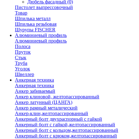
Дюбель фасадный
(0)
Пистолет выпрессовочный
Товар
Шпилька металл
Шпилька резьбовая
Шурупы FISCHER
Алюминиевый профиль
Алюминиевый профиль
Полоса
Пруток
Стык
Труба
Уголок
Швеллер
Анкерная техника
Анкерная техника
Анкер забиваемый
Анкер клиновой, желтопассированный
Анкер латунный (ЦАНГА)
Анкер рамный металический
Анкер-клин,желтопассированный
Анкерный болт двухраспорный с гайкой
Анкерный болт с гайкой,желтопассированный
Анкерный болт с кольцом,желтопассированный
Анкерный болт с крюком,желтопассированный