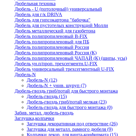
Дюбельная техника
Дюбель - U (потолочный) универсальный
Дюбель для г/к DRIVA
Дюбель для гипсокартона "бабочка"
Дюбель для пустотелых конструкций Молли
Дюбель металлический для газобетона
Дюбель полипропиленовый В-FIX
Дюбель полипропиленовый для ПБ
Дюбель полипропиленовый Россия
Дюбель полипропиленовый Россия (К)
Дюбель полипропиленовый ЧАПАЙ (К) (шипы, усы)
Дюбель ун.п/проп. трехсегментн.U-FIX
Дюбель универсальный трехсегментный U-FIX
Дюбель-N
Дюбель-N
(12)
Дюбель-N + унив. шуруп
(7)
Дюбель-гвоздь гриб/потай для быстрого монтажа
Дюбель-гвоздь
(15)
Дюбель-гвоздь гриб/потай мелкая
(23)
Дюбель-гвоздь для быстрого монтажа
(0)
Забив. метал. дюбель-гвоздь
Заглушка,колпачки
Заглушка декоративная под отверствие
(26)
Заглушка для металл. рамного дюбеля
(9)
Колпачки декор. для винта-конфирмата
(15)