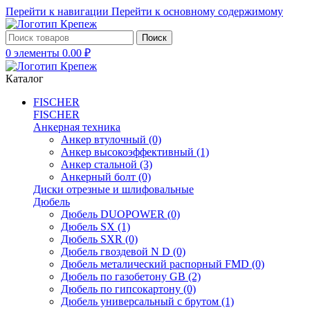
Перейти к навигации
Перейти к основному содержимому
Поиск
0
элементы
0.00
₽
Каталог
FISCHER
FISCHER
Анкерная техника
Анкер втулочный
(0)
Анкер высокоэффективный
(1)
Анкер стальной
(3)
Анкерный болт
(0)
Диски отрезные и шлифовальные
Дюбель
Дюбель DUOPOWER
(0)
Дюбель SX
(1)
Дюбель SXR
(0)
Дюбель гвоздевой N D
(0)
Дюбель металический распорный FMD
(0)
Дюбель по газобетону GB
(2)
Дюбель по гипсокартону
(0)
Дюбель универсальный с брутом
(1)