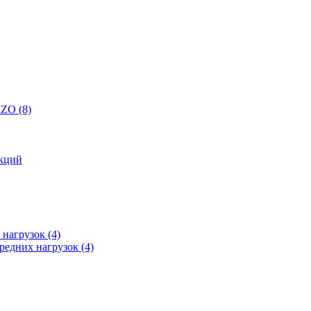
 IZO
(8)
кций
 нагрузок
(4)
редних нагрузок
(4)