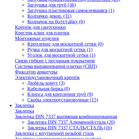
Заглушка для труб
(36)
Заглушка пластиковая самоклеящаяся
(1)
Колпачки декор.
(31)
Колпачок на болт/гайку
(6)
Крепёж для сантехники
Крестик,клин для плитки
Монтажные изделия
Крепление для москитной сетки
(0)
Ручка для москитной сетки
(1)
Уголок для москитной сетки
(1)
Связи гибкие с песчаным покрытием
Система выравнивания плитки (СВП)
Фиксатор арматуры
Электроустановочный крепёж
Дюбель-хомут
(3)
Кабельная бирка
(0)
Клипса для крепления труб
(9)
Скобы электроустановочные
(15)
Заклепка
Заклепка
Заклепка DIN 7337 вытяжная комбинированная
Заклепка DIN 7337 Алюминий/сталь
(26)
Заклепка DIN 7337 СТАЛЬ/СТАЛЬ
(16)
Заклепка с внутренней резьбой сталь
Заклёпки алюминиевые тормоза (набор)