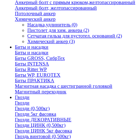
Анкерный болт с прямым крюком,желтопассированный
Анкерный болт, желтопассированный
Потолочный анкер
Химический анкер
Насадка,удлинитель
(0)
Пистолет для хим. анкера
(2)
Сетчатая гильза для пустотел. оснований
(2)
Химический анкер
(3)
Биты и насадки
Биты и насадки
Биты GROSS, СибрТех
Биты INTENSA
Биты Ritter WP
Биты WP, EUROTEX
Биты ПРАКТИКА
Магнитная насадка с шестигранной головкой
Магнитный переходник
Гвозди
Гвозди
Гвозди (0,500кг)
Гвозди 5кг фасовка
Гвозди ДЕКОРАТИВНЫЕ
Гвозди ЦИНК (0,500кг)
Гвозди ЦИНК 5кг фасовка
Гвоздь винтовой (0,500кг)