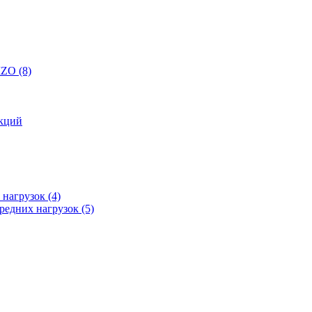
 IZO
(8)
кций
 нагрузок
(4)
редних нагрузок
(5)