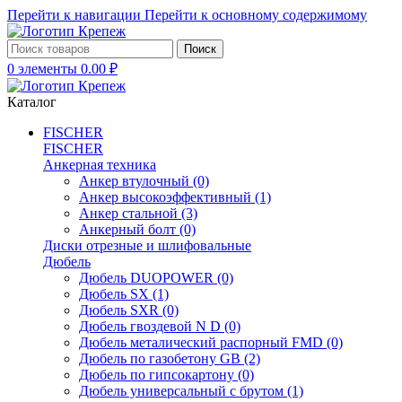
Перейти к навигации
Перейти к основному содержимому
Поиск
0
элементы
0.00
₽
Каталог
FISCHER
FISCHER
Анкерная техника
Анкер втулочный
(0)
Анкер высокоэффективный
(1)
Анкер стальной
(3)
Анкерный болт
(0)
Диски отрезные и шлифовальные
Дюбель
Дюбель DUOPOWER
(0)
Дюбель SX
(1)
Дюбель SXR
(0)
Дюбель гвоздевой N D
(0)
Дюбель металический распорный FMD
(0)
Дюбель по газобетону GB
(2)
Дюбель по гипсокартону
(0)
Дюбель универсальный с брутом
(1)