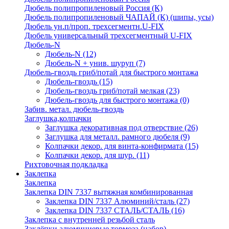
Дюбель полипропиленовый Россия (К)
Дюбель полипропиленовый ЧАПАЙ (К) (шипы, усы)
Дюбель ун.п/проп. трехсегментн.U-FIX
Дюбель универсальный трехсегментный U-FIX
Дюбель-N
Дюбель-N
(12)
Дюбель-N + унив. шуруп
(7)
Дюбель-гвоздь гриб/потай для быстрого монтажа
Дюбель-гвоздь
(15)
Дюбель-гвоздь гриб/потай мелкая
(23)
Дюбель-гвоздь для быстрого монтажа
(0)
Забив. метал. дюбель-гвоздь
Заглушка,колпачки
Заглушка декоративная под отверствие
(26)
Заглушка для металл. рамного дюбеля
(9)
Колпачки декор. для винта-конфирмата
(15)
Колпачки декор. для шур.
(11)
Рихтовочная подкладка
Заклепка
Заклепка
Заклепка DIN 7337 вытяжная комбинированная
Заклепка DIN 7337 Алюминий/сталь
(27)
Заклепка DIN 7337 СТАЛЬ/СТАЛЬ
(16)
Заклепка с внутренней резьбой сталь
Заклёпки алюминиевые тормоза (набор)