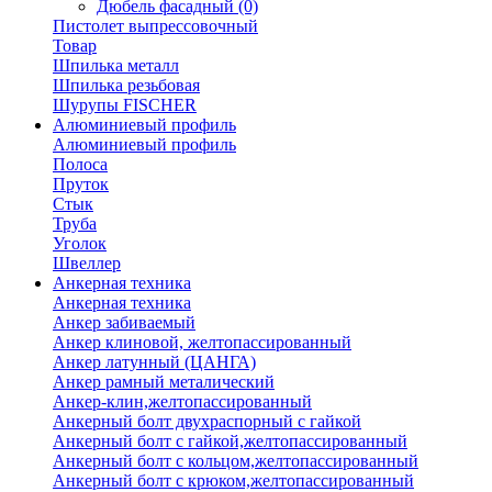
Дюбель фасадный
(0)
Пистолет выпрессовочный
Товар
Шпилька металл
Шпилька резьбовая
Шурупы FISCHER
Алюминиевый профиль
Алюминиевый профиль
Полоса
Пруток
Стык
Труба
Уголок
Швеллер
Анкерная техника
Анкерная техника
Анкер забиваемый
Анкер клиновой, желтопассированный
Анкер латунный (ЦАНГА)
Анкер рамный металический
Анкер-клин,желтопассированный
Анкерный болт двухраспорный с гайкой
Анкерный болт с гайкой,желтопассированный
Анкерный болт с кольцом,желтопассированный
Анкерный болт с крюком,желтопассированный