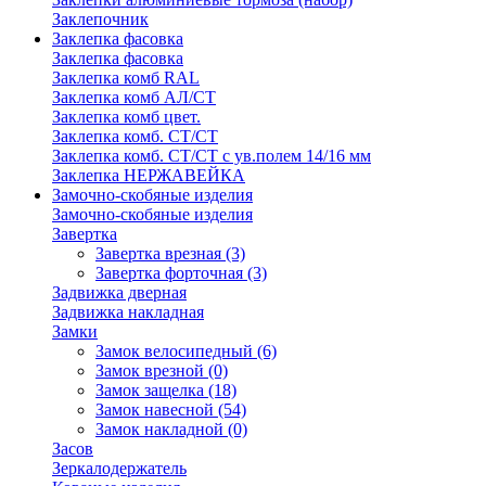
Заклепочник
Заклепка фасовка
Заклепка фасовка
Заклепка комб RAL
Заклепка комб АЛ/СТ
Заклепка комб цвет.
Заклепка комб. СТ/СТ
Заклепка комб. СТ/СТ с ув.полем 14/16 мм
Заклепка НЕРЖАВЕЙКА
Замочно-скобяные изделия
Замочно-скобяные изделия
Завертка
Завертка врезная
(3)
Завертка форточная
(3)
Задвижка дверная
Задвижка накладная
Замки
Замок велосипедный
(6)
Замок врезной
(0)
Замок защелка
(18)
Замок навесной
(54)
Замок накладной
(0)
Засов
Зеркалодержатель