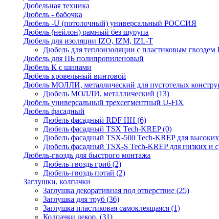
Дюбельная техника
Дюбель - бабочка
Дюбель -U (потолочный) универсальный РОССИЯ
Дюбель (нейлон) рамный без шурупа
Дюбель для изоляции IZO, IZM, IZL-T
Дюбель для теплоизоляции с пластиковым гвоздем
Дюбель для ПБ полипропиленовый
Дюбель К с шипами
Дюбель кровельный винтовой
Дюбель МОЛЛИ, металлический для пустотелых констру
Дюбель МОЛЛИ, металлический
(13)
Дюбель универсальный трехсегментный U-FIX
Дюбель фасадный
Дюбель фасадный RDF НН
(6)
Дюбель фасадный TSX Tech-KREP
(0)
Дюбель фасадный TSX-500 Tech-KREP для высоких
Дюбель фасадный TSX-S Tech-KREP для низких и с
Дюбель-гвоздь для быстрого монтажа
Дюбель-гвоздь гриб
(2)
Дюбель-гвоздь потай
(2)
Заглушки, колпачки
Заглушка декоративная под отверствие
(25)
Заглушка для труб
(36)
Заглушка пластиковая самоклеящаяся
(1)
Колпачки декор.
(31)