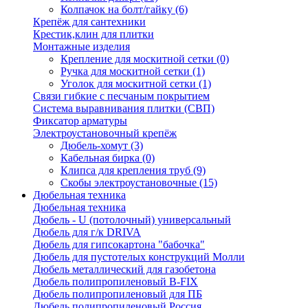
Колпачок на болт/гайку
(6)
Крепёж для сантехники
Крестик,клин для плитки
Монтажные изделия
Крепление для москитной сетки
(0)
Ручка для москитной сетки
(1)
Уголок для москитной сетки
(1)
Связи гибкие с песчаным покрытием
Система выравнивания плитки (СВП)
Фиксатор арматуры
Электроустановочный крепёж
Дюбель-хомут
(3)
Кабельная бирка
(0)
Клипса для крепления труб
(9)
Скобы электроустановочные
(15)
Дюбельная техника
Дюбельная техника
Дюбель - U (потолочный) универсальный
Дюбель для г/к DRIVA
Дюбель для гипсокартона "бабочка"
Дюбель для пустотелых конструкций Молли
Дюбель металлический для газобетона
Дюбель полипропиленовый В-FIX
Дюбель полипропиленовый для ПБ
Дюбель полипропиленовый Россия