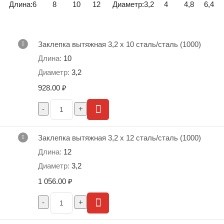
Длина:
6
8
10
12
Диаметр:
3,2
4
4,8
6,4
Заклепка вытяжная 3,2 х 10 сталь/сталь (1000)
10
3,2
928.00
₽
ТЕХНИЧЕСКИЕ ХАРАКТЕРИСТИКИ
Обозначение 3,2 x 6
Заклепка вытяжная 3,2 х 12 сталь/сталь (1000)
12
L длина заклепки, мм
5,80-6:60
3,2
диаметр отверстия под заклёпку, мм
3,3
1 056.00
₽
D диаметр заклепки, мм
3,2
Н диаметр фланца, мм
5,90-6,25