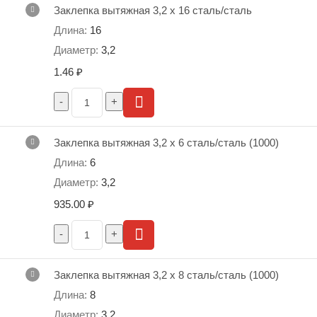
T толщина фланца, мм
1,2
Заклепка вытяжная 3,2 х 16 сталь/сталь
R радиус мм
0,4
16
3,2
Р мм
27
1.46
₽
F мм
9
G, мм толщина закрепл. материала
1,00-3,20
мин. вырыв. сила, кН
1,9
Заклепка вытяжная 3,2 х 6 сталь/сталь (1000)
мин. срез. сила, кН
1,26
6
3,2
вес 1000 штук, кг
1,6
935.00
₽
Обозначение 3,2 x 8
Обозначение 3,2 x 10
Заклепка вытяжная 3,2 х 8 сталь/сталь (1000)
8
Обозначение 3,2 x 12
3,2