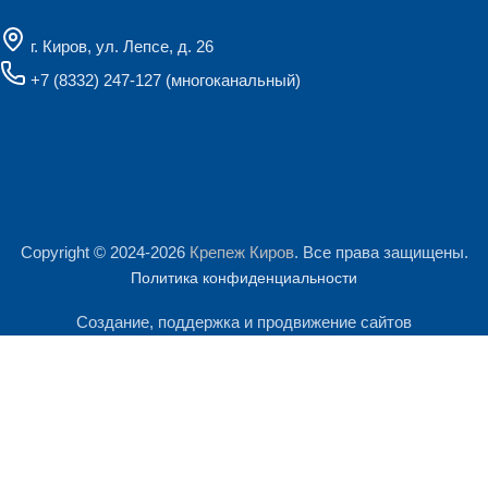
г. Киров, ул. Лепсе, д. 26
+7 (8332) 247-127
(многоканальный)
Copyright © 2024-2026
Крепеж Киров
. Все права защищены.
Политика конфиденциальности
Создание, поддержка и продвижение сайтов
Мы используем файлы cookie и сервис Яндекс.Метрика для
анализа посещаемости сайта. Продолжая им пользоваться, Вы
Поиск
соглашаетесь на обработку персональных данных.
Начните печатать, чтобы увидеть продукты, которые вы ищете.
Подробнее
Принять