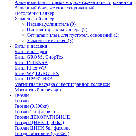
Анкерный болт с прямым крюком,желтопассированный
Анкерный болт, желтопассированный
Потолочный анкер
Химический анкер
Насадка,удлинитель
(0)
Пистолет для хим. анкера
(2)
Сетчатая гильза для пустотел. оснований
(2)
Химический анкер
(3)
Биты и насадки
Биты и насадки
Биты GROSS, СибрТех
Биты INTENSA
Биты Ritter WP
Биты WP, EUROTEX
Биты ПРАКТИКА
Магнитная насадка с шестигранной головкой
Магнитный переходник
Гвозди
Гвозди
Гвозди (0,500кг)
Гвозди 5кг фасовка
Гвозди ДЕКОРАТИВНЫЕ
Гвозди ЦИНК (0,500кг)
Гвозди ЦИНК 5кг фасовка
Гвоздь винтовой (0,500кг)