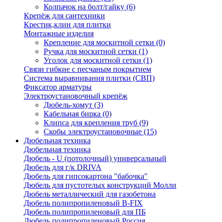
Колпачок на болт/гайку
(6)
Крепёж для сантехники
Крестик,клин для плитки
Монтажные изделия
Крепление для москитной сетки
(0)
Ручка для москитной сетки
(1)
Уголок для москитной сетки
(1)
Связи гибкие с песчаным покрытием
Система выравнивания плитки (СВП)
Фиксатор арматуры
Электроустановочный крепёж
Дюбель-хомут
(3)
Кабельная бирка
(0)
Клипса для крепления труб
(9)
Скобы электроустановочные
(15)
Дюбельная техника
Дюбельная техника
Дюбель - U (потолочный) универсальный
Дюбель для г/к DRIVA
Дюбель для гипсокартона "бабочка"
Дюбель для пустотелых конструкций Молли
Дюбель металлический для газобетона
Дюбель полипропиленовый В-FIX
Дюбель полипропиленовый для ПБ
Дюбель полипропиленовый Россия