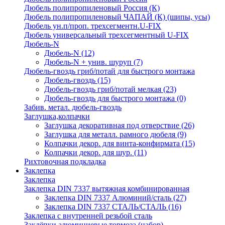
Дюбель полипропиленовый Россия (К)
Дюбель полипропиленовый ЧАПАЙ (К) (шипы, усы)
Дюбель ун.п/проп. трехсегментн.U-FIX
Дюбель универсальный трехсегментный U-FIX
Дюбель-N
Дюбель-N
(12)
Дюбель-N + унив. шуруп
(7)
Дюбель-гвоздь гриб/потай для быстрого монтажа
Дюбель-гвоздь
(15)
Дюбель-гвоздь гриб/потай мелкая
(23)
Дюбель-гвоздь для быстрого монтажа
(0)
Забив. метал. дюбель-гвоздь
Заглушка,колпачки
Заглушка декоративная под отверствие
(26)
Заглушка для металл. рамного дюбеля
(9)
Колпачки декор. для винта-конфирмата
(15)
Колпачки декор. для шур.
(11)
Рихтовочная подкладка
Заклепка
Заклепка
Заклепка DIN 7337 вытяжная комбинированная
Заклепка DIN 7337 Алюминий/сталь
(27)
Заклепка DIN 7337 СТАЛЬ/СТАЛЬ
(16)
Заклепка с внутренней резьбой сталь
Заклёпки алюминиевые тормоза (набор)