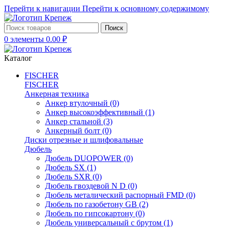
Перейти к навигации
Перейти к основному содержимому
Поиск
0
элементы
0.00
₽
Каталог
FISCHER
FISCHER
Анкерная техника
Анкер втулочный
(0)
Анкер высокоэффективный
(1)
Анкер стальной
(3)
Анкерный болт
(0)
Диски отрезные и шлифовальные
Дюбель
Дюбель DUOPOWER
(0)
Дюбель SX
(1)
Дюбель SXR
(0)
Дюбель гвоздевой N D
(0)
Дюбель металический распорный FMD
(0)
Дюбель по газобетону GB
(2)
Дюбель по гипсокартону
(0)
Дюбель универсальный с брутом
(1)