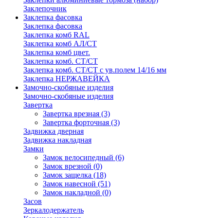
Заклепочник
Заклепка фасовка
Заклепка фасовка
Заклепка комб RAL
Заклепка комб АЛ/СТ
Заклепка комб цвет.
Заклепка комб. СТ/СТ
Заклепка комб. СТ/СТ с ув.полем 14/16 мм
Заклепка НЕРЖАВЕЙКА
Замочно-скобяные изделия
Замочно-скобяные изделия
Завертка
Завертка врезная
(3)
Завертка форточная
(3)
Задвижка дверная
Задвижка накладная
Замки
Замок велосипедный
(6)
Замок врезной
(0)
Замок защелка
(18)
Замок навесной
(51)
Замок накладной
(0)
Засов
Зеркалодержатель