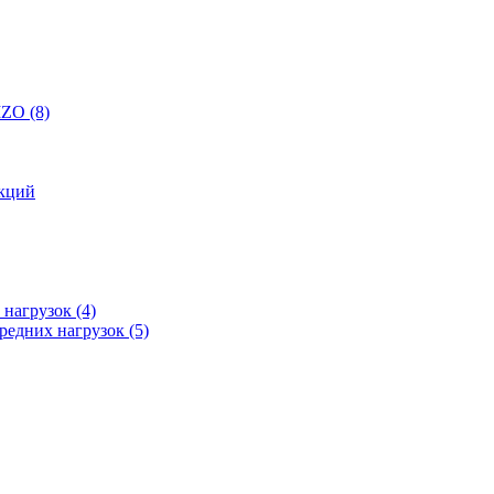
 IZO
(8)
кций
 нагрузок
(4)
редних нагрузок
(5)