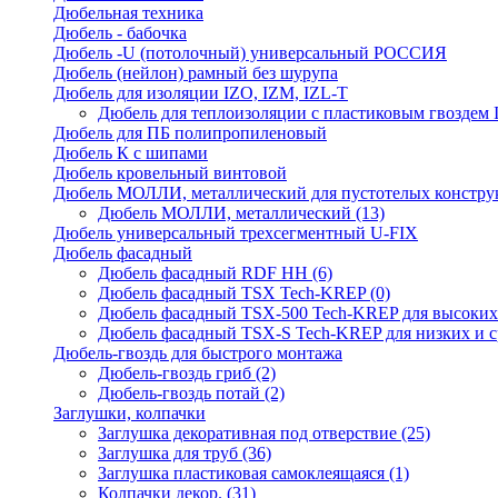
Дюбельная техника
Дюбель - бабочка
Дюбель -U (потолочный) универсальный РОССИЯ
Дюбель (нейлон) рамный без шурупа
Дюбель для изоляции IZO, IZM, IZL-T
Дюбель для теплоизоляции с пластиковым гвоздем
Дюбель для ПБ полипропиленовый
Дюбель К с шипами
Дюбель кровельный винтовой
Дюбель МОЛЛИ, металлический для пустотелых констру
Дюбель МОЛЛИ, металлический
(13)
Дюбель универсальный трехсегментный U-FIX
Дюбель фасадный
Дюбель фасадный RDF НН
(6)
Дюбель фасадный TSX Tech-KREP
(0)
Дюбель фасадный TSX-500 Tech-KREP для высоких
Дюбель фасадный TSX-S Tech-KREP для низких и с
Дюбель-гвоздь для быстрого монтажа
Дюбель-гвоздь гриб
(2)
Дюбель-гвоздь потай
(2)
Заглушки, колпачки
Заглушка декоративная под отверствие
(25)
Заглушка для труб
(36)
Заглушка пластиковая самоклеящаяся
(1)
Колпачки декор.
(31)