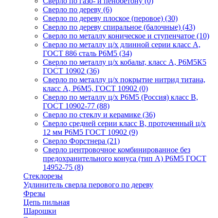
Сверло по газо- и пенобетону
(0)
Сверло по дереву
(6)
Сверло по дереву плоское (перовое)
(30)
Сверло по дереву спиральное (балочные)
(43)
Сверло по металлу коническое и ступенчатое
(10)
Сверло по металлу ц/х длинной серии класс А,
ГОСТ 886 сталь Р6М5
(34)
Сверло по металлу ц/х кобальт, класс А, Р6М5К5
ГОСТ 10902
(36)
Сверло по металлу ц/х покрытие нитрид титана,
класс А, Р6М5, ГОСТ 10902
(0)
Сверло по металлу ц/х Р6М5 (Россия) класс В,
ГОСТ 10902-77
(88)
Сверло по стеклу и керамике
(36)
Сверло средней серии класс В, проточенный ц/х
12 мм Р6М5 ГОСТ 10902
(9)
Сверло Форстнера
(21)
Сверло центровочное комбинированное без
предохранительного конуса (тип А) Р6М5 ГОСТ
14952-75
(8)
Стеклорезы
Удлинитель сверла перового по дереву
Фрезы
Цепь пильная
Шарошки