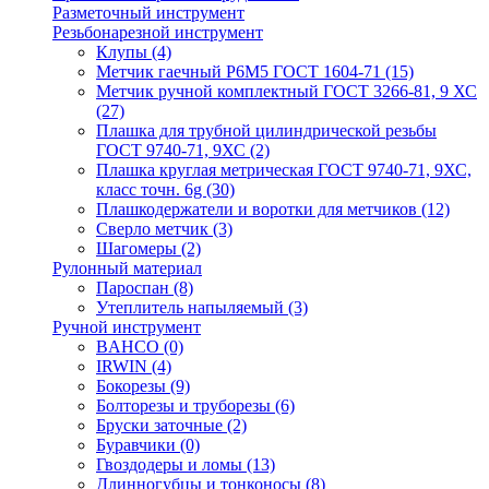
Разметочный инструмент
Резьбонарезной инструмент
Клупы
(4)
Метчик гаечный Р6М5 ГОСТ 1604-71
(15)
Метчик ручной комплектный ГОСТ 3266-81, 9 ХС
(27)
Плашка для трубной цилиндрической резьбы
ГОСТ 9740-71, 9ХС
(2)
Плашка круглая метрическая ГОСТ 9740-71, 9ХС,
класс точн. 6g
(30)
Плашкодержатели и воротки для метчиков
(12)
Сверло метчик
(3)
Шагомеры
(2)
Рулонный материал
Пароспан
(8)
Утеплитель напыляемый
(3)
Ручной инструмент
BAHCO
(0)
IRWIN
(4)
Бокорезы
(9)
Болторезы и труборезы
(6)
Бруски заточные
(2)
Буравчики
(0)
Гвоздодеры и ломы
(13)
Длинногубцы и тонконосы
(8)