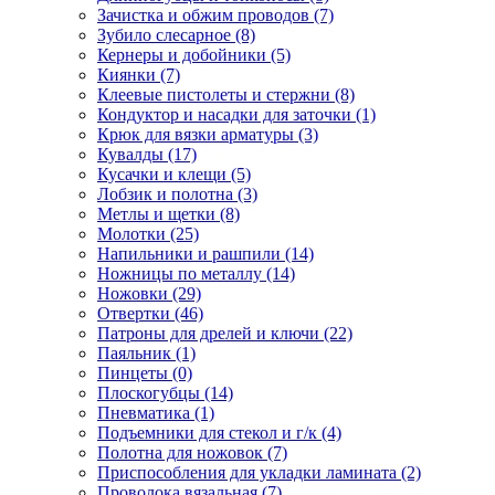
Зачистка и обжим проводов
(7)
Зубило слесарное
(8)
Кернеры и добойники
(5)
Киянки
(7)
Клеевые пистолеты и стержни
(8)
Кондуктор и насадки для заточки
(1)
Крюк для вязки арматуры
(3)
Кувалды
(17)
Кусачки и клещи
(5)
Лобзик и полотна
(3)
Метлы и щетки
(8)
Молотки
(25)
Напильники и рашпили
(14)
Ножницы по металлу
(14)
Ножовки
(29)
Отвертки
(46)
Патроны для дрелей и ключи
(22)
Паяльник
(1)
Пинцеты
(0)
Плоскогубцы
(14)
Пневматика
(1)
Подъемники для стекол и г/к
(4)
Полотна для ножовок
(7)
Приспособления для укладки ламината
(2)
Проволока вязальная
(7)