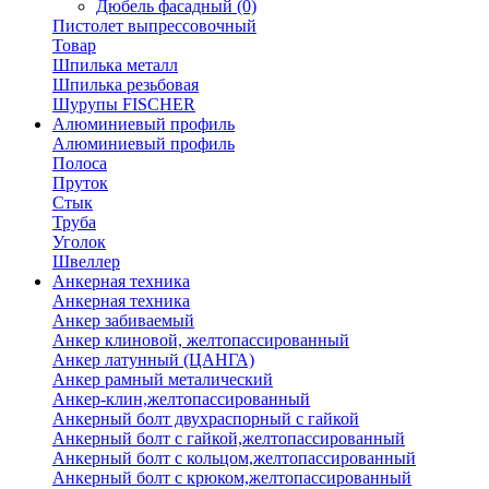
Дюбель фасадный
(0)
Пистолет выпрессовочный
Товар
Шпилька металл
Шпилька резьбовая
Шурупы FISCHER
Алюминиевый профиль
Алюминиевый профиль
Полоса
Пруток
Стык
Труба
Уголок
Швеллер
Анкерная техника
Анкерная техника
Анкер забиваемый
Анкер клиновой, желтопассированный
Анкер латунный (ЦАНГА)
Анкер рамный металический
Анкер-клин,желтопассированный
Анкерный болт двухраспорный с гайкой
Анкерный болт с гайкой,желтопассированный
Анкерный болт с кольцом,желтопассированный
Анкерный болт с крюком,желтопассированный