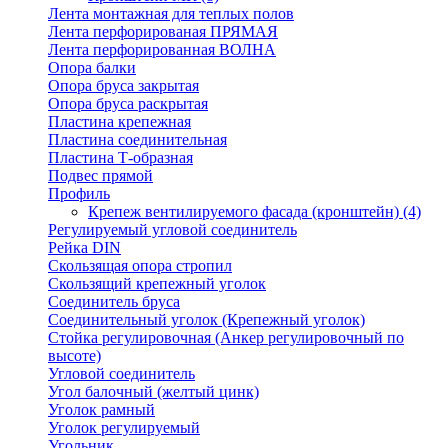
Лента монтажная для теплых полов
Лента перфорированая ПРЯМАЯ
Лента перфорированная ВОЛНА
Опора балки
Опора бруса закрытая
Опора бруса раскрытая
Пластина крепежная
Пластина соединительная
Пластина Т-образная
Подвес прямой
Профиль
Крепеж вентилируемого фасада (кронштейн)
(4)
Регулируемый угловой соединитель
Рейка DIN
Скользящая опора стропил
Скользящий крепежный уголок
Соединитель бруса
Соединительный уголок (Крепежный уголок)
Стойка регулировочная (Анкер регулировочный по
высоте)
Угловой соединитель
Угол балочный (желтый цинк)
Уголок рамный
Уголок регулируемый
Угольник