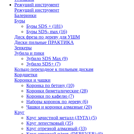
Режущий инструмент
Режущий инструмент
Балеринки
Буры
Буры SDS +
(181)
Буры SDS- max
(16)
Диск фреза по дереву для УШМ
Диски пильные ПРАКТИКА
Зенкеры
Зубила и пики
Зубило SDS Max
(9)
Зубило SDS+
(7)
Кольцо переходное к пильным дискам
Кордщетки
Коронки и чашки
Коронка по бетону
(10)
Коронки биметалические
(28)
Коронки по кафелю
(7)
Наборы коронок по дереву
(6)
Чашки и коронки алмазные
(20)
Круг
Круг зачистной металл (ЛУГА)
(5)
Круг лепестковый
(35)
Круг отрезной алмазный
(33)
Круг отрезной п/мет. (DEBEVER)
(0)