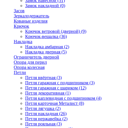
Замок навесной
(51)
Замок накладной
(0)
Засов
Зеркалодержатель
Кованые изделия
Крючок
Крючок ветровой (дверной)
(9)
Крючок-вешалка
(36)
Накладка
Накладка амбарная
(2)
Накладка дверная
(5)
Ограничитель дверной
Опора для перил
Опора колесная
Петли
Петля ввёртная
(3)
Петля гаражная с подшипником
(3)
Петля гаражная с шариком
(12)
Петля декоративная
(1)
Петля каплевидная с подшипником
(4)
Петля карточная Металист
(8)
Петля лягушка
(2)
Петля накладная
(26)
Петля нержавейка
(2)
Петля рояльная
(3)