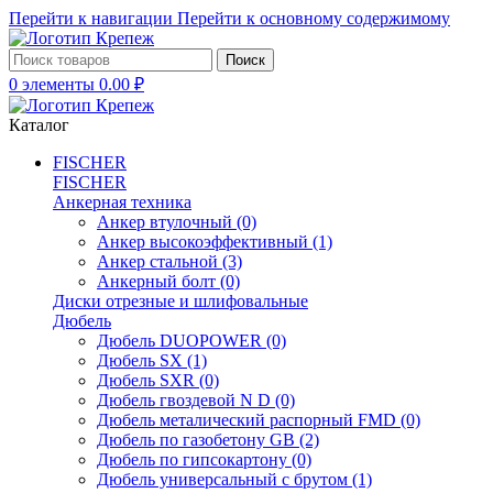
Перейти к навигации
Перейти к основному содержимому
Поиск
0
элементы
0.00
₽
Каталог
FISCHER
FISCHER
Анкерная техника
Анкер втулочный
(0)
Анкер высокоэффективный
(1)
Анкер стальной
(3)
Анкерный болт
(0)
Диски отрезные и шлифовальные
Дюбель
Дюбель DUOPOWER
(0)
Дюбель SX
(1)
Дюбель SXR
(0)
Дюбель гвоздевой N D
(0)
Дюбель металический распорный FMD
(0)
Дюбель по газобетону GB
(2)
Дюбель по гипсокартону
(0)
Дюбель универсальный с брутом
(1)