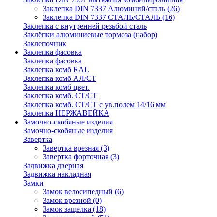
Заклепка DIN 7337 Алюминий/сталь
(26)
Заклепка DIN 7337 СТАЛЬ/СТАЛЬ
(16)
Заклепка с внутренней резьбой сталь
Заклёпки алюминиевые тормоза (набор)
Заклепочник
Заклепка фасовка
Заклепка фасовка
Заклепка комб RAL
Заклепка комб АЛ/СТ
Заклепка комб цвет.
Заклепка комб. СТ/СТ
Заклепка комб. СТ/СТ с ув.полем 14/16 мм
Заклепка НЕРЖАВЕЙКА
Замочно-скобяные изделия
Замочно-скобяные изделия
Завертка
Завертка врезная
(3)
Завертка форточная
(3)
Задвижка дверная
Задвижка накладная
Замки
Замок велосипедный
(6)
Замок врезной
(0)
Замок защелка
(18)