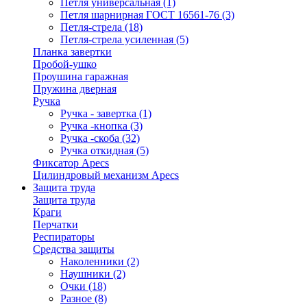
Петля универсальная
(1)
Петля шарнирная ГОСТ 16561-76
(3)
Петля-стрела
(18)
Петля-стрела усиленная
(5)
Планка завертки
Пробой-ушко
Проушина гаражная
Пружина дверная
Ручка
Ручка - завертка
(1)
Ручка -кнопка
(3)
Ручка -скоба
(32)
Ручка откидная
(5)
Фиксатор Apecs
Цилиндровый механизм Apecs
Защита труда
Защита труда
Краги
Перчатки
Респираторы
Средства защиты
Наколенники
(2)
Наушники
(2)
Очки
(18)
Разное
(8)