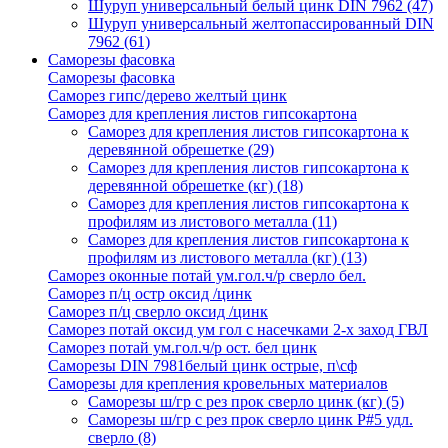
Шуруп универсальный белый цинк DIN 7962
(47)
Шуруп универсальный желтопассированный DIN
7962
(61)
Саморезы фасовка
Саморезы фасовка
Саморез гипс/дерево желтый цинк
Саморез для крепления листов гипсокартона
Саморез для крепления листов гипсокартона к
деревянной обрешетке
(29)
Саморез для крепления листов гипсокартона к
деревянной обрешетке (кг)
(18)
Саморез для крепления листов гипсокартона к
профилям из листового металла
(11)
Саморез для крепления листов гипсокартона к
профилям из листового металла (кг)
(13)
Саморез оконные потай ум.гол.ч/р сверло бел.
Саморез п/ц остр оксид /цинк
Саморез п/ц сверло оксид /цинк
Саморез потай оксид ум гол с насечками 2-х заход ГВЛ
Саморез потай ум.гол.ч/р ост. бел цинк
Саморезы DIN 7981белый цинк острые, п\сф
Саморезы для крепления кровельных материалов
Саморезы ш/гр с рез прок сверло цинк (кг)
(5)
Саморезы ш/гр с рез прок сверло цинк P#5 удл.
сверло
(8)