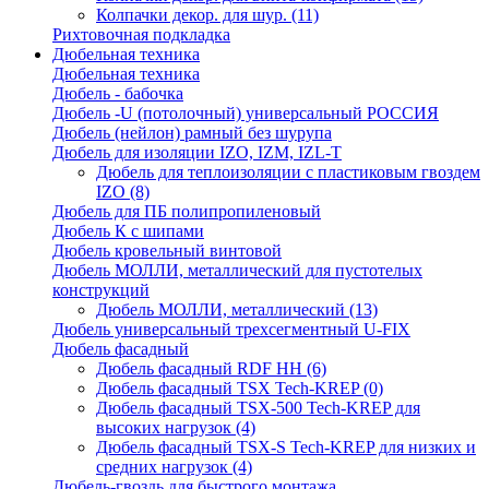
Колпачки декор. для шур.
(11)
Рихтовочная подкладка
Дюбельная техника
Дюбельная техника
Дюбель - бабочка
Дюбель -U (потолочный) универсальный РОССИЯ
Дюбель (нейлон) рамный без шурупа
Дюбель для изоляции IZO, IZM, IZL-T
Дюбель для теплоизоляции с пластиковым гвоздем
IZO
(8)
Дюбель для ПБ полипропиленовый
Дюбель К с шипами
Дюбель кровельный винтовой
Дюбель МОЛЛИ, металлический для пустотелых
конструкций
Дюбель МОЛЛИ, металлический
(13)
Дюбель универсальный трехсегментный U-FIX
Дюбель фасадный
Дюбель фасадный RDF НН
(6)
Дюбель фасадный TSX Tech-KREP
(0)
Дюбель фасадный TSX-500 Tech-KREP для
высоких нагрузок
(4)
Дюбель фасадный TSX-S Tech-KREP для низких и
средних нагрузок
(4)
Дюбель-гвоздь для быстрого монтажа