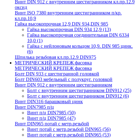
Винт DIN 912 с внутренним шестигранником кл.пр.12.9
оксид
Винт ISO 7380 внутренним шестигранником п/кр.
кл.пр.10,9
Гайка высокопрочная 12,9 DIN 934,DIN 985
Гайка высокопрочная DIN 934 12,9
(13)
Гайка высокопрочная соединительная DIN 6334
10,0
(1)
Гайка с нейлоновым кольцом 10,9. DIN 985 цинк.
(6)
Шпилька резьбовая кл.пр.12.9 DIN975
МЕТРИЧЕСКИЙ КРЕПЕЖ фасовка
МЕТРИЧЕСКИЙ КРЕПЕЖ фасовка
Болт DIN 933 с шестигранной головкой
Болт DIN603 мебельный с полукруг. головкой
Винт DIN 912 с внутренним шестигранником
Болт с внутренним шестигранником DIN912
(25)
Болт с внутренним шестигранником DIN912
(6)
Винт DIN316 барашковый цинк
Винт DIN7985 п/ц
Винт п/ц DIN7985
(50)
Винт п/ц DIN7985
(47)
Винт DIN965 потай с метр.резьбой
Винт потай с метр.резьбой DIN965
(56)
Винт потай с метр.резьбой DIN965
(53)