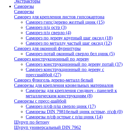
Экстракторы
Саморезы
Саморезы
Саморез для крепления листов гипсокартона
Саморез гипс/дерево желтый цинк
(15)
Саморез п/ц остр
(3)
Саморез п/ц сверло
(4)
Саморез по дереву крупный шаг оксид
(18)
Саморез по металлу частый шаг оксид
(12)
Саморез для оконной фурнитуры
Саморез потай оконный сверло бел цинк
(5)
Саморез конструкционный по дереву
Саморез конструкционный по дереву потай
(37)
Саморез конструкционный по дереву с
прессшайбой
(27)
Саморез Флюгель дерево-металл белый
Саморезы для крепления кровельных материалов
Саморезы для крепления сэндвич - панелей к
металлическим конструкциям
(8)
Саморезы с пресс-шайбой
Саморез п/сф п/ш сверло цинк
(17)
Саморезы DIN 7981белый цинк острые, п\сф
(0)
Саморезы п/сф острые с п/ш цинк
(14)
Шуруп по бетону
Шуруп универсальный DIN 7962