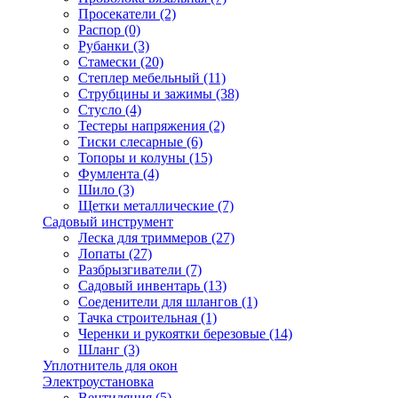
Просекатели
(2)
Распор
(0)
Рубанки
(3)
Стамески
(20)
Степлер мебельный
(11)
Струбцины и зажимы
(38)
Стусло
(4)
Тестеры напряжения
(2)
Тиски слесарные
(6)
Топоры и колуны
(15)
Фумлента
(4)
Шило
(3)
Щетки металлические
(7)
Садовый инструмент
Леска для триммеров
(27)
Лопаты
(27)
Разбрызгиватели
(7)
Садовый инвентарь
(13)
Соеденители для шлангов
(1)
Тачка строительная
(1)
Черенки и рукоятки березовые
(14)
Шланг
(3)
Уплотнитель для окон
Электроустановка
Вентиляция
(5)