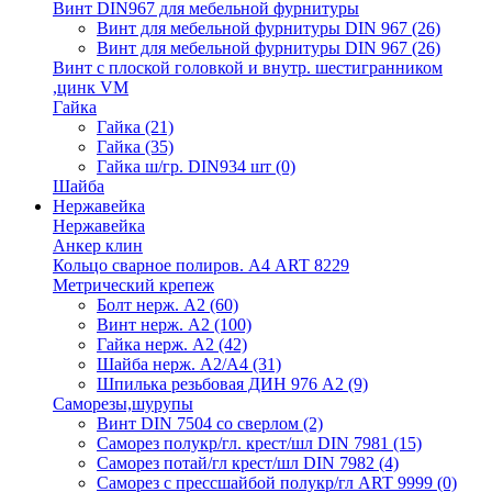
Винт DIN967 для мебельной фурнитуры
Винт для мебельной фурнитуры DIN 967
(26)
Винт для мебельной фурнитуры DIN 967
(26)
Винт с плоской головкой и внутр. шестигранником
,цинк VM
Гайка
Гайка
(21)
Гайка
(35)
Гайка ш/гр. DIN934 шт
(0)
Шайба
Нержавейка
Нержавейка
Анкер клин
Кольцо сварное полиров. А4 ART 8229
Метрический крепеж
Болт нерж. А2
(60)
Винт нерж. А2
(100)
Гайка нерж. А2
(42)
Шайба нерж. А2/А4
(31)
Шпилька резьбовая ДИН 976 А2
(9)
Саморезы,шурупы
Винт DIN 7504 со сверлом
(2)
Саморез полукр/гл. крест/шл DIN 7981
(15)
Саморез потай/гл крест/шл DIN 7982
(4)
Саморез с прессшайбой полукр/гл ART 9999
(0)