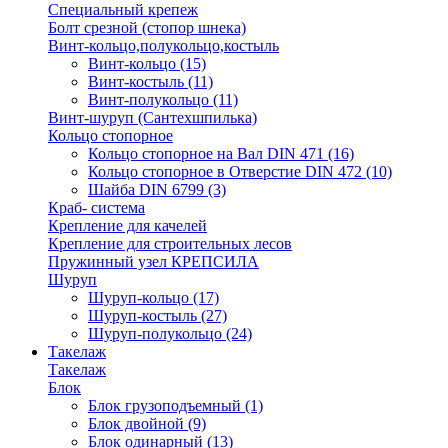
Специальный крепеж
Болт срезной (стопор шнека)
Винт-кольцо,полукольцо,костыль
Винт-кольцо
(15)
Винт-костыль
(11)
Винт-полукольцо
(11)
Винт-шуруп (Сантехшпилька)
Кольцо стопорное
Кольцо cтопорное на Вал DIN 471
(16)
Кольцо стопорное в Отверстие DIN 472
(10)
Шайба DIN 6799
(3)
Краб- система
Крепление для качелей
Крепление для строительных лесов
Пружинный узел КРЕПСИЛА
Шуруп
Шуруп-кольцо
(17)
Шуруп-костыль
(27)
Шуруп-полукольцо
(24)
Такелаж
Такелаж
Блок
Блок грузоподъемный
(1)
Блок двойной
(9)
Блок одинарный
(13)