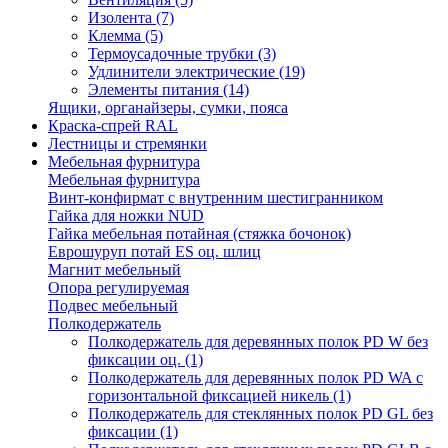
Изолента
(7)
Клемма
(5)
Термоусадочные трубки
(3)
Удлинители электрические
(19)
Элементы питания
(14)
Ящики, органайзеры, сумки, пояса
Краска-спрей RAL
Лестницы и стремянки
Мебельная фурнитура
Мебельная фурнитура
Винт-конфирмат с внутренним шестигранником
Гайка для ножки NUD
Гайка мебельная потайная (стяжка бочонок)
Еврошуруп потай ES оц. шлиц
Магнит мебельный
Опора регулируемая
Подвес мебельный
Полкодержатель
Полкодержатель для деревянных полок PD W без
фиксации оц.
(1)
Полкодержатель для деревянных полок PD WA с
горизонтальной фиксацией никель
(1)
Полкодержатель для стеклянных полок PD GL без
фиксации
(1)