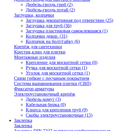
Дюбель-гвоздь гриб
(2)
Дюбель-гвоздь потай
(2)
Заглушки, колпачки
Заглушка декоративная под отверствие
(25)
Заглушка для труб
(36)
Заглушка пластиковая самоклеящаяся
(1)
Колпачки декор.
(31)
Колпачок на болт/гайку
(6)
Крепёж для сантехники
Крестик,клин для плитки
Монтажные изделия
Крепление для москитной сетки
(0)
Ручка для москитной сетки
(1)
Уголок для москитной сетки
(1)
Связи гибкие с песчаным покрытием
Система выравнивания плитки (СВП)
Фиксатор арматуры
Электроустановочный крепёж
Дюбель-хомут
(3)
Кабельная бирка
(0)
Клипса для крепления труб
(9)
Скобы электроустановочные
(15)
Заклепка
Заклепка
Заклепка DIN 7337 вытяжная комбинированная