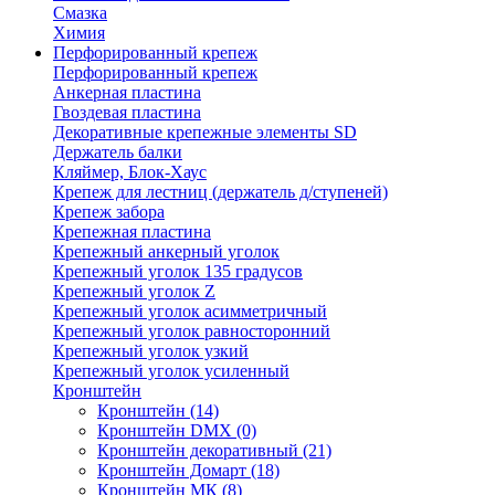
Смазка
Химия
Перфорированный крепеж
Перфорированный крепеж
Анкерная пластина
Гвоздевая пластина
Декоративные крепежные элементы SD
Держатель балки
Кляймер, Блок-Хаус
Крепеж для лестниц (держатель д/ступеней)
Крепеж забора
Крепежная пластина
Крепежный анкерный уголок
Крепежный уголок 135 градусов
Крепежный уголок Z
Крепежный уголок асимметричный
Крепежный уголок равносторонний
Крепежный уголок узкий
Крепежный уголок усиленный
Кронштейн
Кронштейн
(14)
Кронштейн DMX
(0)
Кронштейн декоративный
(21)
Кронштейн Домарт
(18)
Кронштейн МК
(8)