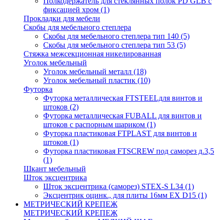
Полкодержатель для стеклянных полок PD GLВ с
фиксацией хром
(1)
Прокладки для мебели
Скобы для мебельного степлера
Скобы для мебельного степлера тип 140
(5)
Скобы для мебельного степлера тип 53
(5)
Стяжка межсекционная никелированная
Уголок мебельный
Уголок мебельный металл
(18)
Уголок мебельный пластик
(10)
Футорка
Футорка металлическая FTSTEELдля винтов и
штоков
(2)
Футорка металлическая FUBALL для винтов и
штоков с распорным шариком
(1)
Футорка пластиковая FTPLAST для винтов и
штоков
(1)
Футорка пластиковая FTSCREW под саморез д.3,5
(1)
Шкант мебельный
Шток эксцентрика
Шток эксцентрика (саморез) STEX-S L34
(1)
Эксцентрик оцинк., для плиты 16мм EX D15
(1)
МЕТРИЧЕСКИЙ КРЕПЕЖ
МЕТРИЧЕСКИЙ КРЕПЕЖ