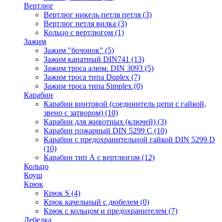
Вертлюг
Вертлюг никель петля петля
(3)
Вертлюг петля вилка
(3)
Кольцо с вертлюгом
(1)
Зажим
Зажим "бочонок"
(5)
Зажим канатный DIN741
(13)
Зажим троса алюм. DIN 3093
(5)
Зажим троса типа Duplex
(7)
Зажим троса типа Simplex
(0)
Карабин
Карабин винтовой (соединитель цепи с гайкой,
звено с затвором)
(10)
Карабин для животных (ключей)
(3)
Карабин пожарный DIN 5299 C
(10)
Карабин с предохранительной гайкой DIN 5299 D
(10)
Карабин тип А с вертлюгом
(12)
Кольцо
Коуш
Крюк
Крюк S
(4)
Крюк качельный с дюбелем
(0)
Крюк с кольцом и предохранителем
(7)
Лебедка