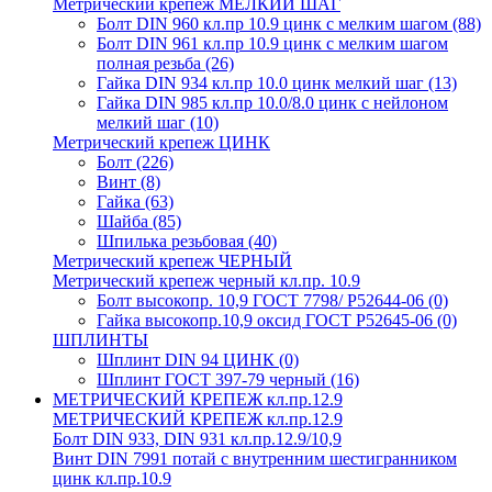
Метрический крепеж МЕЛКИЙ ШАГ
Болт DIN 960 кл.пр 10.9 цинк с мелким шагом
(88)
Болт DIN 961 кл.пр 10.9 цинк с мелким шагом
полная резьба
(26)
Гайка DIN 934 кл.пр 10.0 цинк мелкий шаг
(13)
Гайка DIN 985 кл.пр 10.0/8.0 цинк с нейлоном
мелкий шаг
(10)
Метрический крепеж ЦИНК
Болт
(226)
Винт
(8)
Гайка
(63)
Шайба
(85)
Шпилька резьбовая
(40)
Метрический крепеж ЧЕРНЫЙ
Метрический крепеж черный кл.пр. 10.9
Болт высокопр. 10,9 ГОСТ 7798/ Р52644-06
(0)
Гайка высокопр.10,9 оксид ГОСТ Р52645-06
(0)
ШПЛИНТЫ
Шплинт DIN 94 ЦИНК
(0)
Шплинт ГОСТ 397-79 черный
(16)
МЕТРИЧЕСКИЙ КРЕПЕЖ кл.пр.12.9
МЕТРИЧЕСКИЙ КРЕПЕЖ кл.пр.12.9
Болт DIN 933, DIN 931 кл.пр.12.9/10,9
Винт DIN 7991 потай с внутренним шестигранником
цинк кл.пр.10.9