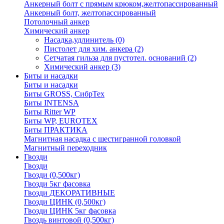
Анкерный болт с прямым крюком,желтопассированный
Анкерный болт, желтопассированный
Потолочный анкер
Химический анкер
Насадка,удлинитель
(0)
Пистолет для хим. анкера
(2)
Сетчатая гильза для пустотел. оснований
(2)
Химический анкер
(3)
Биты и насадки
Биты и насадки
Биты GROSS, СибрТех
Биты INTENSA
Биты Ritter WP
Биты WP, EUROTEX
Биты ПРАКТИКА
Магнитная насадка с шестигранной головкой
Магнитный переходник
Гвозди
Гвозди
Гвозди (0,500кг)
Гвозди 5кг фасовка
Гвозди ДЕКОРАТИВНЫЕ
Гвозди ЦИНК (0,500кг)
Гвозди ЦИНК 5кг фасовка
Гвоздь винтовой (0,500кг)