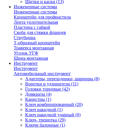
Щитки и каски
(13)
Инженерные системы
Инженерные системы
Кронштейн для профнастила
Лента уплотнительная
Пластина с гайкой
Скоба для стяжки фланцев
Струбцина
Т-образный кронштейн
Траверса монтажная
Уголок УГФ
Шина монтажная
Инструмент
Инструмент
Автомобильный инструмент
Адаптеры, переходники, шарниры
(8)
Воротки и удлинители
(11)
Головки торцевые
(42)
Домкраты
(4)
Канистры
(1)
Ключ комбинированный
(20)
Ключ накидной
(1)
Ключ накидной ударный
(0)
Ключ- трещотка
(29)
Ключи балонные
(1)