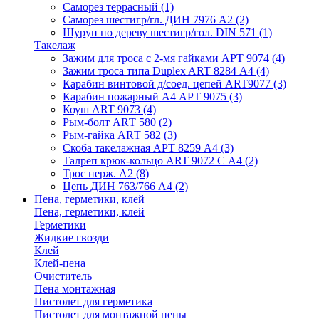
Саморез террасный
(1)
Саморез шестигр/гл. ДИН 7976 А2
(2)
Шуруп по дереву шестигр/гол. DIN 571
(1)
Такелаж
Зажим для троса с 2-мя гайками АРТ 9074
(4)
Зажим троса типа Duplex ART 8284 А4
(4)
Карабин винтовой д/соед. цепей ART9077
(3)
Карабин пожарный А4 АРТ 9075
(3)
Коуш ART 9073
(4)
Рым-болт АRТ 580
(2)
Рым-гайка АRТ 582
(3)
Скоба такелажная АРТ 8259 А4
(3)
Талреп крюк-кольцо ART 9072 С A4
(2)
Трос нерж. А2
(8)
Цепь ДИН 763/766 А4
(2)
Пена, герметики, клей
Пена, герметики, клей
Герметики
Жидкие гвозди
Клей
Клей-пена
Очиститель
Пена монтажная
Пистолет для герметика
Пистолет для монтажной пены