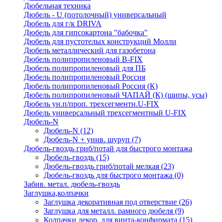
Дюбельная техника
Дюбель - U (потолочный) универсальный
Дюбель для г/к DRIVA
Дюбель для гипсокартона "бабочка"
Дюбель для пустотелых конструкций Молли
Дюбель металлический для газобетона
Дюбель полипропиленовый В-FIX
Дюбель полипропиленовый для ПБ
Дюбель полипропиленовый Россия
Дюбель полипропиленовый Россия (К)
Дюбель полипропиленовый ЧАПАЙ (К) (шипы, усы)
Дюбель ун.п/проп. трехсегментн.U-FIX
Дюбель универсальный трехсегментный U-FIX
Дюбель-N
Дюбель-N
(12)
Дюбель-N + унив. шуруп
(7)
Дюбель-гвоздь гриб/потай для быстрого монтажа
Дюбель-гвоздь
(15)
Дюбель-гвоздь гриб/потай мелкая
(23)
Дюбель-гвоздь для быстрого монтажа
(0)
Забив. метал. дюбель-гвоздь
Заглушка,колпачки
Заглушка декоративная под отверствие
(26)
Заглушка для металл. рамного дюбеля
(9)
Колпачки декор. для винта-конфирмата
(15)