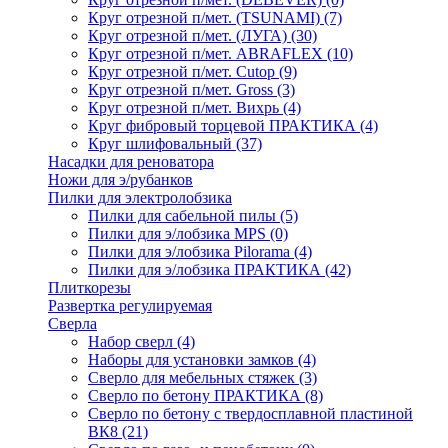
Круг отрезной п/мет. (TSUNAMI)
(7)
Круг отрезной п/мет. (ЛУГА)
(30)
Круг отрезной п/мет. ABRAFLEX
(10)
Круг отрезной п/мет. Cutop
(9)
Круг отрезной п/мет. Gross
(3)
Круг отрезной п/мет. Вихрь
(4)
Круг фибровый торцевой ПРАКТИКА
(4)
Круг шлифовальный
(37)
Насадки для реноватора
Ножи для э/рубанков
Пилки для электролобзика
Пилки для сабельной пилы
(5)
Пилки для э/лобзика MPS
(0)
Пилки для э/лобзика Pilorama
(4)
Пилки для э/лобзика ПРАКТИКА
(42)
Плиткорезы
Развертка регулируемая
Сверла
Набор сверл
(4)
Наборы для установки замков
(4)
Сверло для мебельных стяжек
(3)
Сверло по бетону ПРАКТИКА
(8)
Сверло по бетону с твердосплавной пластиной
ВК8
(21)