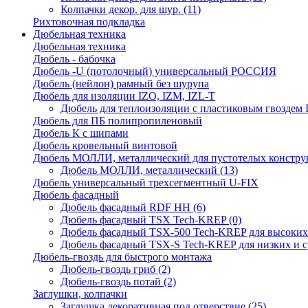
Колпачки декор. для шур.
(11)
Рихтовочная подкладка
Дюбельная техника
Дюбельная техника
Дюбель - бабочка
Дюбель -U (потолочный) универсальный РОССИЯ
Дюбель (нейлон) рамный без шурупа
Дюбель для изоляции IZO, IZM, IZL-T
Дюбель для теплоизоляции с пластиковым гвоздем
Дюбель для ПБ полипропиленовый
Дюбель К с шипами
Дюбель кровельный винтовой
Дюбель МОЛЛИ, металлический для пустотелых констру
Дюбель МОЛЛИ, металлический
(13)
Дюбель универсальный трехсегментный U-FIX
Дюбель фасадный
Дюбель фасадный RDF НН
(6)
Дюбель фасадный TSX Tech-KREP
(0)
Дюбель фасадный TSX-500 Tech-KREP для высоких
Дюбель фасадный TSX-S Tech-KREP для низких и с
Дюбель-гвоздь для быстрого монтажа
Дюбель-гвоздь гриб
(2)
Дюбель-гвоздь потай
(2)
Заглушки, колпачки
Заглушка декоративная под отверствие
(25)