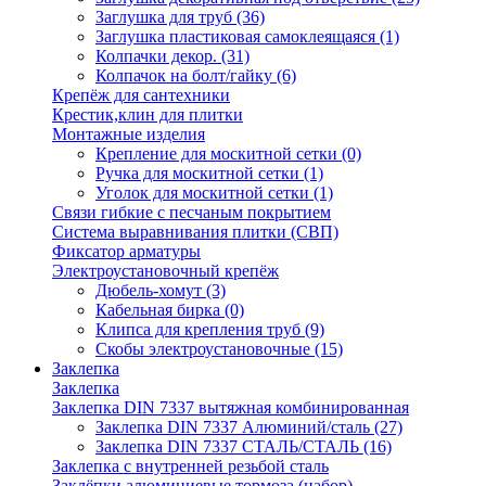
Заглушка для труб
(36)
Заглушка пластиковая самоклеящаяся
(1)
Колпачки декор.
(31)
Колпачок на болт/гайку
(6)
Крепёж для сантехники
Крестик,клин для плитки
Монтажные изделия
Крепление для москитной сетки
(0)
Ручка для москитной сетки
(1)
Уголок для москитной сетки
(1)
Связи гибкие с песчаным покрытием
Система выравнивания плитки (СВП)
Фиксатор арматуры
Электроустановочный крепёж
Дюбель-хомут
(3)
Кабельная бирка
(0)
Клипса для крепления труб
(9)
Скобы электроустановочные
(15)
Заклепка
Заклепка
Заклепка DIN 7337 вытяжная комбинированная
Заклепка DIN 7337 Алюминий/сталь
(27)
Заклепка DIN 7337 СТАЛЬ/СТАЛЬ
(16)
Заклепка с внутренней резьбой сталь
Заклёпки алюминиевые тормоза (набор)