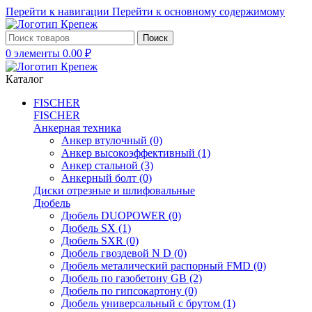
Перейти к навигации
Перейти к основному содержимому
Поиск
0
элементы
0.00
₽
Каталог
FISCHER
FISCHER
Анкерная техника
Анкер втулочный
(0)
Анкер высокоэффективный
(1)
Анкер стальной
(3)
Анкерный болт
(0)
Диски отрезные и шлифовальные
Дюбель
Дюбель DUOPOWER
(0)
Дюбель SX
(1)
Дюбель SXR
(0)
Дюбель гвоздевой N D
(0)
Дюбель металический распорный FMD
(0)
Дюбель по газобетону GB
(2)
Дюбель по гипсокартону
(0)
Дюбель универсальный с брутом
(1)