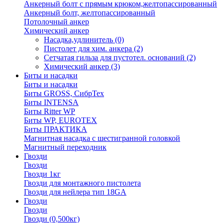
Анкерный болт с прямым крюком,желтопассированный
Анкерный болт, желтопассированный
Потолочный анкер
Химический анкер
Насадка,удлинитель
(0)
Пистолет для хим. анкера
(2)
Сетчатая гильза для пустотел. оснований
(2)
Химический анкер
(3)
Биты и насадки
Биты и насадки
Биты GROSS, СибрТех
Биты INTENSA
Биты Ritter WP
Биты WP, EUROTEX
Биты ПРАКТИКА
Магнитная насадка с шестигранной головкой
Магнитный переходник
Гвозди
Гвозди
Гвозди 1кг
Гвозди для монтажного пистолета
Гвозди для нейлера тип 18GA
Гвозди
Гвозди
Гвозди (0,500кг)