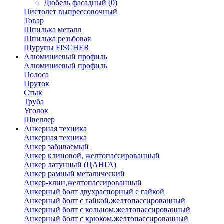
Дюбель фасадный
(0)
Пистолет выпрессовочный
Товар
Шпилька металл
Шпилька резьбовая
Шурупы FISCHER
Алюминиевый профиль
Алюминиевый профиль
Полоса
Пруток
Стык
Труба
Уголок
Швеллер
Анкерная техника
Анкерная техника
Анкер забиваемый
Анкер клиновой, желтопассированный
Анкер латунный (ЦАНГА)
Анкер рамный металический
Анкер-клин,желтопассированный
Анкерный болт двухраспорный с гайкой
Анкерный болт с гайкой,желтопассированный
Анкерный болт с кольцом,желтопассированный
Анкерный болт с крюком,желтопассированный