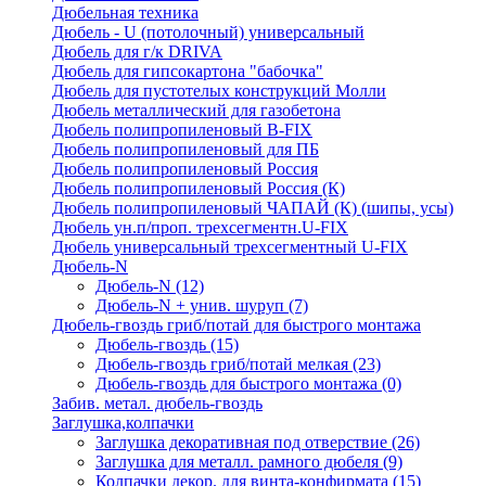
Дюбельная техника
Дюбель - U (потолочный) универсальный
Дюбель для г/к DRIVA
Дюбель для гипсокартона "бабочка"
Дюбель для пустотелых конструкций Молли
Дюбель металлический для газобетона
Дюбель полипропиленовый В-FIX
Дюбель полипропиленовый для ПБ
Дюбель полипропиленовый Россия
Дюбель полипропиленовый Россия (К)
Дюбель полипропиленовый ЧАПАЙ (К) (шипы, усы)
Дюбель ун.п/проп. трехсегментн.U-FIX
Дюбель универсальный трехсегментный U-FIX
Дюбель-N
Дюбель-N
(12)
Дюбель-N + унив. шуруп
(7)
Дюбель-гвоздь гриб/потай для быстрого монтажа
Дюбель-гвоздь
(15)
Дюбель-гвоздь гриб/потай мелкая
(23)
Дюбель-гвоздь для быстрого монтажа
(0)
Забив. метал. дюбель-гвоздь
Заглушка,колпачки
Заглушка декоративная под отверствие
(26)
Заглушка для металл. рамного дюбеля
(9)
Колпачки декор. для винта-конфирмата
(15)