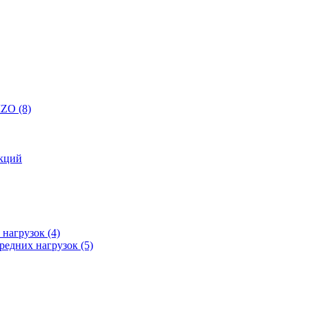
 IZO
(8)
кций
 нагрузок
(4)
редних нагрузок
(5)