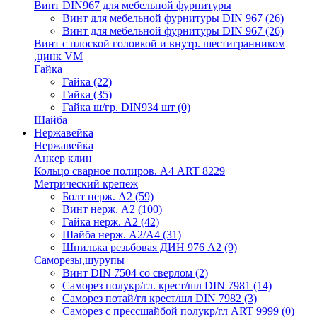
Винт DIN967 для мебельной фурнитуры
Винт для мебельной фурнитуры DIN 967
(26)
Винт для мебельной фурнитуры DIN 967
(26)
Винт с плоской головкой и внутр. шестигранником
,цинк VM
Гайка
Гайка
(22)
Гайка
(35)
Гайка ш/гр. DIN934 шт
(0)
Шайба
Нержавейка
Нержавейка
Анкер клин
Кольцо сварное полиров. А4 ART 8229
Метрический крепеж
Болт нерж. А2
(59)
Винт нерж. А2
(100)
Гайка нерж. А2
(42)
Шайба нерж. А2/А4
(31)
Шпилька резьбовая ДИН 976 А2
(9)
Саморезы,шурупы
Винт DIN 7504 со сверлом
(2)
Саморез полукр/гл. крест/шл DIN 7981
(14)
Саморез потай/гл крест/шл DIN 7982
(3)
Саморез с прессшайбой полукр/гл ART 9999
(0)