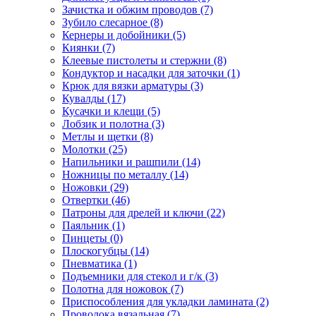
Зачистка и обжим проводов
(7)
Зубило слесарное
(8)
Кернеры и добойники
(5)
Киянки
(7)
Клеевые пистолеты и стержни
(8)
Кондуктор и насадки для заточки
(1)
Крюк для вязки арматуры
(3)
Кувалды
(17)
Кусачки и клещи
(5)
Лобзик и полотна
(3)
Метлы и щетки
(8)
Молотки
(25)
Напильники и рашпили
(14)
Ножницы по металлу
(14)
Ножовки
(29)
Отвертки
(46)
Патроны для дрелей и ключи
(22)
Паяльник
(1)
Пинцеты
(0)
Плоскогубцы
(14)
Пневматика
(1)
Подъемники для стекол и г/к
(3)
Полотна для ножовок
(7)
Приспособления для укладки ламината
(2)
Проволока вязальная
(7)