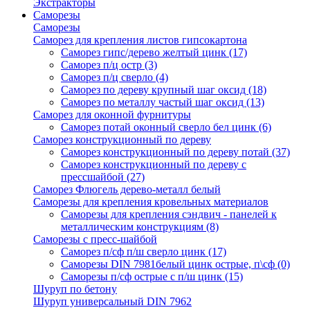
Экстракторы
Саморезы
Саморезы
Саморез для крепления листов гипсокартона
Саморез гипс/дерево желтый цинк
(17)
Саморез п/ц остр
(3)
Саморез п/ц сверло
(4)
Саморез по дереву крупный шаг оксид
(18)
Саморез по металлу частый шаг оксид
(13)
Саморез для оконной фурнитуры
Саморез потай оконный сверло бел цинк
(6)
Саморез конструкционный по дереву
Саморез конструкционный по дереву потай
(37)
Саморез конструкционный по дереву с
прессшайбой
(27)
Саморез Флюгель дерево-металл белый
Саморезы для крепления кровельных материалов
Саморезы для крепления сэндвич - панелей к
металлическим конструкциям
(8)
Саморезы с пресс-шайбой
Саморез п/сф п/ш сверло цинк
(17)
Саморезы DIN 7981белый цинк острые, п\сф
(0)
Саморезы п/сф острые с п/ш цинк
(15)
Шуруп по бетону
Шуруп универсальный DIN 7962