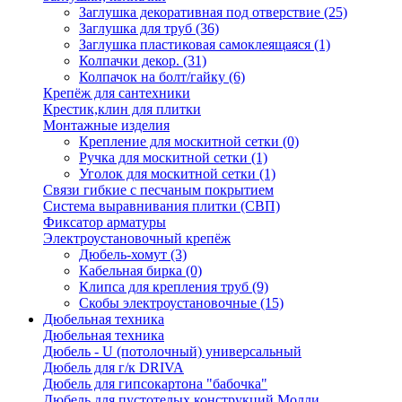
Заглушка декоративная под отверствие
(25)
Заглушка для труб
(36)
Заглушка пластиковая самоклеящаяся
(1)
Колпачки декор.
(31)
Колпачок на болт/гайку
(6)
Крепёж для сантехники
Крестик,клин для плитки
Монтажные изделия
Крепление для москитной сетки
(0)
Ручка для москитной сетки
(1)
Уголок для москитной сетки
(1)
Связи гибкие с песчаным покрытием
Система выравнивания плитки (СВП)
Фиксатор арматуры
Электроустановочный крепёж
Дюбель-хомут
(3)
Кабельная бирка
(0)
Клипса для крепления труб
(9)
Скобы электроустановочные
(15)
Дюбельная техника
Дюбельная техника
Дюбель - U (потолочный) универсальный
Дюбель для г/к DRIVA
Дюбель для гипсокартона "бабочка"
Дюбель для пустотелых конструкций Молли