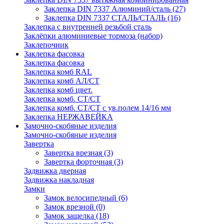
Заклепка DIN 7337 Алюминий/сталь
(27)
Заклепка DIN 7337 СТАЛЬ/СТАЛЬ
(16)
Заклепка с внутренней резьбой сталь
Заклёпки алюминиевые тормоза (набор)
Заклепочник
Заклепка фасовка
Заклепка фасовка
Заклепка комб RAL
Заклепка комб АЛ/СТ
Заклепка комб цвет.
Заклепка комб. СТ/СТ
Заклепка комб. СТ/СТ с ув.полем 14/16 мм
Заклепка НЕРЖАВЕЙКА
Замочно-скобяные изделия
Замочно-скобяные изделия
Завертка
Завертка врезная
(3)
Завертка форточная
(3)
Задвижка дверная
Задвижка накладная
Замки
Замок велосипедный
(6)
Замок врезной
(0)
Замок защелка
(18)