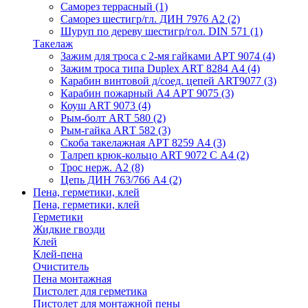
Саморез террасный
(1)
Саморез шестигр/гл. ДИН 7976 А2
(2)
Шуруп по дереву шестигр/гол. DIN 571
(1)
Такелаж
Зажим для троса с 2-мя гайками АРТ 9074
(4)
Зажим троса типа Duplex ART 8284 А4
(4)
Карабин винтовой д/соед. цепей ART9077
(3)
Карабин пожарный А4 АРТ 9075
(3)
Коуш ART 9073
(4)
Рым-болт АRТ 580
(2)
Рым-гайка АRТ 582
(3)
Скоба такелажная АРТ 8259 А4
(3)
Талреп крюк-кольцо ART 9072 С A4
(2)
Трос нерж. А2
(8)
Цепь ДИН 763/766 А4
(2)
Пена, герметики, клей
Пена, герметики, клей
Герметики
Жидкие гвозди
Клей
Клей-пена
Очиститель
Пена монтажная
Пистолет для герметика
Пистолет для монтажной пены