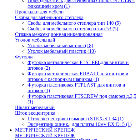
Полкодержатель для стеклянных полок PD GLВ с
фиксацией хром
(1)
Прокладки для мебели
Скобы для мебельного степлера
Скобы для мебельного степлера тип 140
(5)
Скобы для мебельного степлера тип 53
(5)
Стяжка межсекционная никелированная
Уголок мебельный
Уголок мебельный металл
(18)
Уголок мебельный пластик
(10)
Футорка
Футорка металлическая FTSTEELдля винтов и
штоков
(2)
Футорка металлическая FUBALL для винтов и
штоков с распорным шариком
(1)
Футорка пластиковая FTPLAST для винтов и
штоков
(1)
Футорка пластиковая FTSCREW под саморез д.3,5
(1)
Шкант мебельный
Шток эксцентрика
Шток эксцентрика (саморез) STEX-S L34
(1)
Эксцентрик оцинк., для плиты 16мм EX D15
(1)
МЕТРИЧЕСКИЙ КРЕПЕЖ
МЕТРИЧЕСКИЙ КРЕПЕЖ