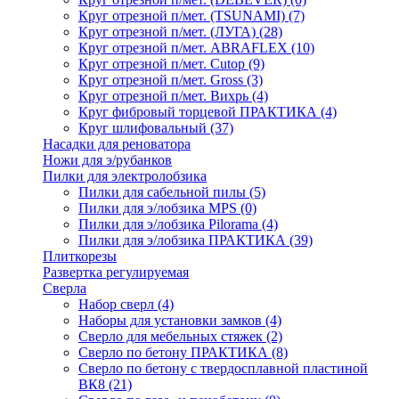
Круг отрезной п/мет. (TSUNAMI)
(7)
Круг отрезной п/мет. (ЛУГА)
(28)
Круг отрезной п/мет. ABRAFLEX
(10)
Круг отрезной п/мет. Cutop
(9)
Круг отрезной п/мет. Gross
(3)
Круг отрезной п/мет. Вихрь
(4)
Круг фибровый торцевой ПРАКТИКА
(4)
Круг шлифовальный
(37)
Насадки для реноватора
Ножи для э/рубанков
Пилки для электролобзика
Пилки для сабельной пилы
(5)
Пилки для э/лобзика MPS
(0)
Пилки для э/лобзика Pilorama
(4)
Пилки для э/лобзика ПРАКТИКА
(39)
Плиткорезы
Развертка регулируемая
Сверла
Набор сверл
(4)
Наборы для установки замков
(4)
Сверло для мебельных стяжек
(2)
Сверло по бетону ПРАКТИКА
(8)
Сверло по бетону с твердосплавной пластиной
ВК8
(21)