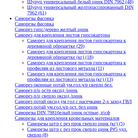
Шуруп универсальный белый цинк DIN 7962
(48)
Шуруп универсальный желтопассированный DIN
7962
(61)
Саморезы фасовка
Саморезы фасовка
Саморез гипс/дерево желтый цинк
Саморез для крепления листов гипсокартона
Саморез для крепления листов гипсокартона к
деревянной обрешетке
(29)
Саморез для крепления листов гипсокартона к
деревянной обрешетке (кг)
(18)
Саморез для крепления листов гипсокартона к
профилям из листового металла
(11)
Саморез для крепления листов гипсокартона к
профилям из листового металла (кг)
(13)
Саморез оконные потай ум.гол.ч/р сверло бел.
Саморез п/ц остр оксид /цинк
Саморез п/ц сверло оксид /цинк
Саморез потай оксид ум гол с насечками 2-х заход ГВЛ
Саморез потай ум.гол.ч/р ост. бел цинк
Саморезы DIN 7981белый цинк острые, п\сф
Саморезы для крепления кровельных материалов
Саморезы ш/гр с рез прок сверло цинк (кг)
(5)
Саморезы ш/гр с рез прок сверло цинк P#5 удл.
сверло
(8)