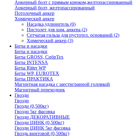
Анкерный болт с прямым крюком,желтопассированный
Анкерный болт, желтопассированный
Потолочный анкер
Химический анкер
Насадка,удлинитель
(0)
Пистолет для хим. анкера
(2)
Сетчатая гильза для пустотел. оснований
(2)
Химический анкер
(3)
Биты и насадки
Биты и насадки
Биты GROSS, СибрТех
Биты INTENSA
Биты Ritter WP
Биты WP, EUROTEX
Биты ПРАКТИКА
Магнитная насадка с шестигранной головкой
Магнитный переходник
Гвозди
Гвозди
Гвозди (0,500кг)
Гвозди 5кг фасовка
Гвозди ДЕКОРАТИВНЫЕ
Гвозди ЦИНК (0,500кг)
Гвозди ЦИНК 5кг фасовка
Гвоздь винтовой (0,500кг)