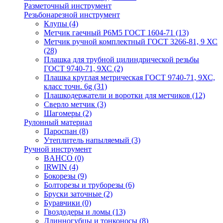
Разметочный инструмент
Резьбонарезной инструмент
Клупы
(4)
Метчик гаечный Р6М5 ГОСТ 1604-71
(13)
Метчик ручной комплектный ГОСТ 3266-81, 9 ХС
(28)
Плашка для трубной цилиндрической резьбы
ГОСТ 9740-71, 9ХС
(2)
Плашка круглая метрическая ГОСТ 9740-71, 9ХС,
класс точн. 6g
(31)
Плашкодержатели и воротки для метчиков
(12)
Сверло метчик
(3)
Шагомеры
(2)
Рулонный материал
Пароспан
(8)
Утеплитель напыляемый
(3)
Ручной инструмент
BAHCO
(0)
IRWIN
(4)
Бокорезы
(9)
Болторезы и труборезы
(6)
Бруски заточные
(2)
Буравчики
(0)
Гвоздодеры и ломы
(13)
Длинногубцы и тонконосы
(8)