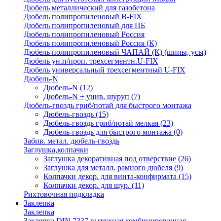
Дюбель металлический для газобетона
Дюбель полипропиленовый В-FIX
Дюбель полипропиленовый для ПБ
Дюбель полипропиленовый Россия
Дюбель полипропиленовый Россия (К)
Дюбель полипропиленовый ЧАПАЙ (К) (шипы, усы)
Дюбель ун.п/проп. трехсегментн.U-FIX
Дюбель универсальный трехсегментный U-FIX
Дюбель-N
Дюбель-N
(12)
Дюбель-N + унив. шуруп
(7)
Дюбель-гвоздь гриб/потай для быстрого монтажа
Дюбель-гвоздь
(15)
Дюбель-гвоздь гриб/потай мелкая
(23)
Дюбель-гвоздь для быстрого монтажа
(0)
Забив. метал. дюбель-гвоздь
Заглушка,колпачки
Заглушка декоративная под отверствие
(26)
Заглушка для металл. рамного дюбеля
(9)
Колпачки декор. для винта-конфирмата
(15)
Колпачки декор. для шур.
(11)
Рихтовочная подкладка
Заклепка
Заклепка
Заклепка DIN 7337 вытяжная комбинированная