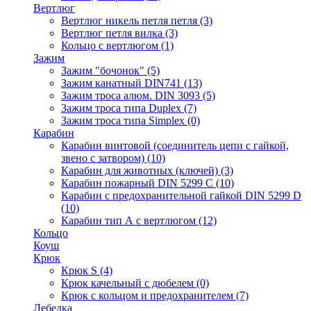
Вертлюг
Вертлюг никель петля петля
(3)
Вертлюг петля вилка
(3)
Кольцо с вертлюгом
(1)
Зажим
Зажим "бочонок"
(5)
Зажим канатный DIN741
(13)
Зажим троса алюм. DIN 3093
(5)
Зажим троса типа Duplex
(7)
Зажим троса типа Simplex
(0)
Карабин
Карабин винтовой (соединитель цепи с гайкой,
звено с затвором)
(10)
Карабин для животных (ключей)
(3)
Карабин пожарный DIN 5299 C
(10)
Карабин с предохранительной гайкой DIN 5299 D
(10)
Карабин тип А с вертлюгом
(12)
Кольцо
Коуш
Крюк
Крюк S
(4)
Крюк качельный с дюбелем
(0)
Крюк с кольцом и предохранителем
(7)
Лебедка