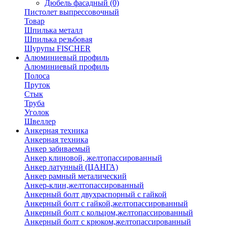
Дюбель фасадный
(0)
Пистолет выпрессовочный
Товар
Шпилька металл
Шпилька резьбовая
Шурупы FISCHER
Алюминиевый профиль
Алюминиевый профиль
Полоса
Пруток
Стык
Труба
Уголок
Швеллер
Анкерная техника
Анкерная техника
Анкер забиваемый
Анкер клиновой, желтопассированный
Анкер латунный (ЦАНГА)
Анкер рамный металический
Анкер-клин,желтопассированный
Анкерный болт двухраспорный с гайкой
Анкерный болт с гайкой,желтопассированный
Анкерный болт с кольцом,желтопассированный
Анкерный болт с крюком,желтопассированный