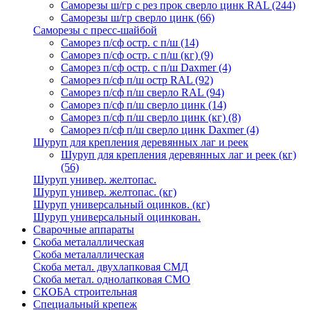
Саморезы ш/гр с рез прок сверло цинк RAL
(244)
Саморезы ш/гр сверло цинк
(66)
Саморезы с пресс-шайбой
Саморез п/сф остр. с п/ш
(14)
Саморез п/сф остр. с п/ш (кг)
(9)
Саморез п/сф остр. с п/ш Daxmer
(4)
Саморез п/сф п/ш остр RAL
(92)
Саморез п/сф п/ш сверло RAL
(94)
Саморез п/сф п/ш сверло цинк
(14)
Саморез п/сф п/ш сверло цинк (кг)
(8)
Саморез п/сф п/ш сверло цинк Daxmer
(4)
Шуруп для крепления деревянных лаг и реек
Шуруп для крепления деревянных лаг и реек (кг)
(56)
Шуруп универ. желтопас.
Шуруп универ. желтопас. (кг)
Шуруп универсальный оцинков. (кг)
Шуруп универсальный оцинкован.
Сварочные аппараты
Скоба металаллическая
Скоба металаллическая
Скоба метал. двухлапковая СМД
Скоба метал. однолапковая СМО
СКОБА строительная
Специальный крепеж