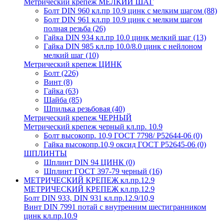
Метрический крепеж МЕЛКИЙ ШАГ
Болт DIN 960 кл.пр 10.9 цинк с мелким шагом
(88)
Болт DIN 961 кл.пр 10.9 цинк с мелким шагом
полная резьба
(26)
Гайка DIN 934 кл.пр 10.0 цинк мелкий шаг
(13)
Гайка DIN 985 кл.пр 10.0/8.0 цинк с нейлоном
мелкий шаг
(10)
Метрический крепеж ЦИНК
Болт
(226)
Винт
(8)
Гайка
(63)
Шайба
(85)
Шпилька резьбовая
(40)
Метрический крепеж ЧЕРНЫЙ
Метрический крепеж черный кл.пр. 10.9
Болт высокопр. 10,9 ГОСТ 7798/ Р52644-06
(0)
Гайка высокопр.10,9 оксид ГОСТ Р52645-06
(0)
ШПЛИНТЫ
Шплинт DIN 94 ЦИНК
(0)
Шплинт ГОСТ 397-79 черный
(16)
МЕТРИЧЕСКИЙ КРЕПЕЖ кл.пр.12.9
МЕТРИЧЕСКИЙ КРЕПЕЖ кл.пр.12.9
Болт DIN 933, DIN 931 кл.пр.12.9/10,9
Винт DIN 7991 потай с внутренним шестигранником
цинк кл.пр.10.9