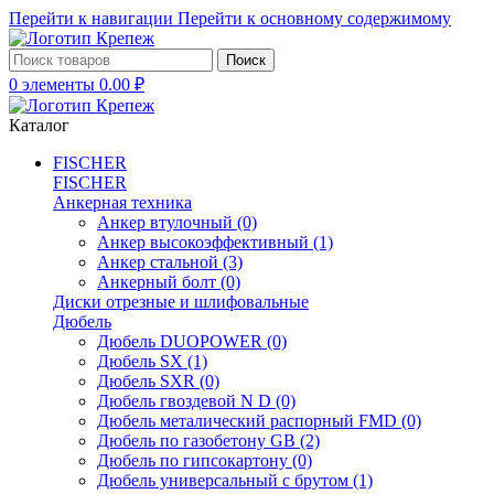
Перейти к навигации
Перейти к основному содержимому
Поиск
0
элементы
0.00
₽
Каталог
FISCHER
FISCHER
Анкерная техника
Анкер втулочный
(0)
Анкер высокоэффективный
(1)
Анкер стальной
(3)
Анкерный болт
(0)
Диски отрезные и шлифовальные
Дюбель
Дюбель DUOPOWER
(0)
Дюбель SX
(1)
Дюбель SXR
(0)
Дюбель гвоздевой N D
(0)
Дюбель металический распорный FMD
(0)
Дюбель по газобетону GB
(2)
Дюбель по гипсокартону
(0)
Дюбель универсальный с брутом
(1)