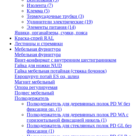
Изолента
(7)
Клемма
(5)
Термоусадочные трубки
(3)
Удлинители электрические
(19)
Элементы питания
(14)
Ящики, органайзеры, сумки, пояса
Краска-спрей RAL
Лестницы и стремянки
Мебельная фурнитура
Мебельная фурнитура
Винт-конфирмат с внутренним шестигранником
Гайка для ножки NUD
Гайка мебельная потайная (стяжка бочонок)
Еврошуруп потай ES оц. шлиц
Магнит мебельный
Опора регулируемая
Подвес мебельный
Полкодержатель
Полкодержатель для деревянных полок PD W без
фиксации оц.
(1)
Полкодержатель для деревянных полок PD WA с
горизонтальной фиксацией никель
(1)
Полкодержатель для стеклянных полок PD GL без
фиксации
(1)