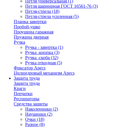
Петля универсальная
(1)
Петля шарнирная ГОСТ 16561-76
(3)
Петля-стрела
(18)
Петля-стрела усиленная
(5)
Планка завертки
Пробой-ушко
Проушина гаражная
Пружина дверная
Ручка
Ручка - завертка
(1)
Ручка -кнопка
(3)
Ручка -скоба
(32)
Ручка откидная
(5)
Фиксатор Apecs
Цилиндровый механизм Apecs
Защита труда
Защита труда
Краги
Перчатки
Респираторы
Средства защиты
Наколенники
(2)
Наушники
(2)
Очки
(18)
Разное
(8)