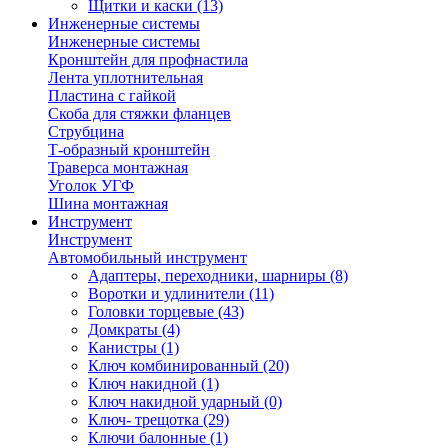
Щитки и каски
(13)
Инженерные системы
Инженерные системы
Кронштейн для профнастила
Лента уплотнительная
Пластина с гайкой
Скоба для стяжки фланцев
Струбцина
Т-образный кронштейн
Траверса монтажная
Уголок УГФ
Шина монтажная
Инструмент
Инструмент
Автомобильный инструмент
Адаптеры, переходники, шарниры
(8)
Воротки и удлинители
(11)
Головки торцевые
(43)
Домкраты
(4)
Канистры
(1)
Ключ комбинированный
(20)
Ключ накидной
(1)
Ключ накидной ударный
(0)
Ключ- трещотка
(29)
Ключи балонные
(1)