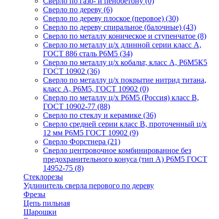
Сверло по газо- и пенобетону
(0)
Сверло по дереву
(6)
Сверло по дереву плоское (перовое)
(30)
Сверло по дереву спиральное (балочные)
(43)
Сверло по металлу коническое и ступенчатое
(8)
Сверло по металлу ц/х длинной серии класс А,
ГОСТ 886 сталь Р6М5
(34)
Сверло по металлу ц/х кобальт, класс А, Р6М5К5
ГОСТ 10902
(36)
Сверло по металлу ц/х покрытие нитрид титана,
класс А, Р6М5, ГОСТ 10902
(0)
Сверло по металлу ц/х Р6М5 (Россия) класс В,
ГОСТ 10902-77
(88)
Сверло по стеклу и керамике
(36)
Сверло средней серии класс В, проточенный ц/х
12 мм Р6М5 ГОСТ 10902
(9)
Сверло Форстнера
(21)
Сверло центровочное комбинированное без
предохранительного конуса (тип А) Р6М5 ГОСТ
14952-75
(8)
Стеклорезы
Удлинитель сверла перового по дереву
Фрезы
Цепь пильная
Шарошки