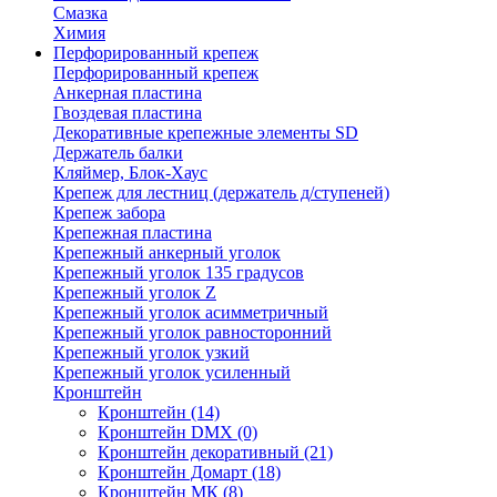
Смазка
Химия
Перфорированный крепеж
Перфорированный крепеж
Анкерная пластина
Гвоздевая пластина
Декоративные крепежные элементы SD
Держатель балки
Кляймер, Блок-Хаус
Крепеж для лестниц (держатель д/ступеней)
Крепеж забора
Крепежная пластина
Крепежный анкерный уголок
Крепежный уголок 135 градусов
Крепежный уголок Z
Крепежный уголок асимметричный
Крепежный уголок равносторонний
Крепежный уголок узкий
Крепежный уголок усиленный
Кронштейн
Кронштейн
(14)
Кронштейн DMX
(0)
Кронштейн декоративный
(21)
Кронштейн Домарт
(18)
Кронштейн МК
(8)