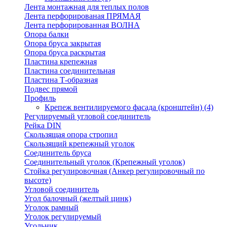
Лента монтажная для теплых полов
Лента перфорированая ПРЯМАЯ
Лента перфорированная ВОЛНА
Опора балки
Опора бруса закрытая
Опора бруса раскрытая
Пластина крепежная
Пластина соединительная
Пластина Т-образная
Подвес прямой
Профиль
Крепеж вентилируемого фасада (кронштейн)
(4)
Регулируемый угловой соединитель
Рейка DIN
Скользящая опора стропил
Скользящий крепежный уголок
Соединитель бруса
Соединительный уголок (Крепежный уголок)
Стойка регулировочная (Анкер регулировочный по
высоте)
Угловой соединитель
Угол балочный (желтый цинк)
Уголок рамный
Уголок регулируемый
Угольник