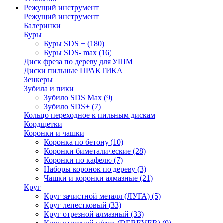
Режущий инструмент
Режущий инструмент
Балеринки
Буры
Буры SDS +
(180)
Буры SDS- max
(16)
Диск фреза по дереву для УШМ
Диски пильные ПРАКТИКА
Зенкеры
Зубила и пики
Зубило SDS Max
(9)
Зубило SDS+
(7)
Кольцо переходное к пильным дискам
Кордщетки
Коронки и чашки
Коронка по бетону
(10)
Коронки биметалические
(28)
Коронки по кафелю
(7)
Наборы коронок по дереву
(3)
Чашки и коронки алмазные
(21)
Круг
Круг зачистной металл (ЛУГА)
(5)
Круг лепестковый
(33)
Круг отрезной алмазный
(33)
Круг отрезной п/мет. (DEBEVER)
(0)