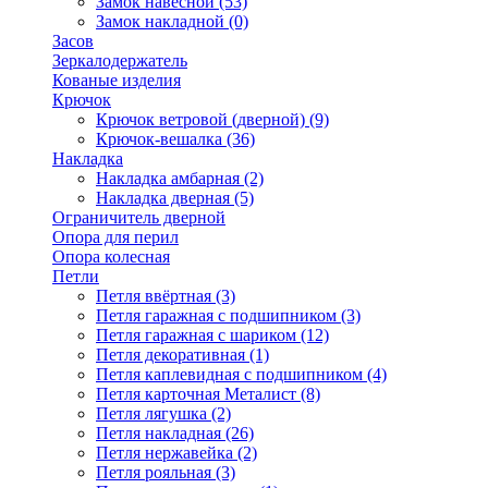
Замок навесной
(53)
Замок накладной
(0)
Засов
Зеркалодержатель
Кованые изделия
Крючок
Крючок ветровой (дверной)
(9)
Крючок-вешалка
(36)
Накладка
Накладка амбарная
(2)
Накладка дверная
(5)
Ограничитель дверной
Опора для перил
Опора колесная
Петли
Петля ввёртная
(3)
Петля гаражная с подшипником
(3)
Петля гаражная с шариком
(12)
Петля декоративная
(1)
Петля каплевидная с подшипником
(4)
Петля карточная Металист
(8)
Петля лягушка
(2)
Петля накладная
(26)
Петля нержавейка
(2)
Петля рояльная
(3)