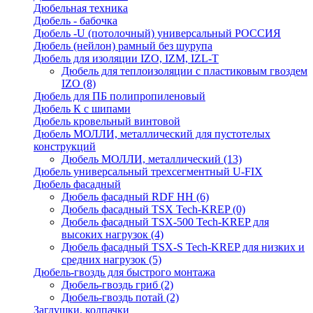
Дюбельная техника
Дюбель - бабочка
Дюбель -U (потолочный) универсальный РОССИЯ
Дюбель (нейлон) рамный без шурупа
Дюбель для изоляции IZO, IZM, IZL-T
Дюбель для теплоизоляции с пластиковым гвоздем
IZO
(8)
Дюбель для ПБ полипропиленовый
Дюбель К с шипами
Дюбель кровельный винтовой
Дюбель МОЛЛИ, металлический для пустотелых
конструкций
Дюбель МОЛЛИ, металлический
(13)
Дюбель универсальный трехсегментный U-FIX
Дюбель фасадный
Дюбель фасадный RDF НН
(6)
Дюбель фасадный TSX Tech-KREP
(0)
Дюбель фасадный TSX-500 Tech-KREP для
высоких нагрузок
(4)
Дюбель фасадный TSX-S Tech-KREP для низких и
средних нагрузок
(5)
Дюбель-гвоздь для быстрого монтажа
Дюбель-гвоздь гриб
(2)
Дюбель-гвоздь потай
(2)
Заглушки, колпачки