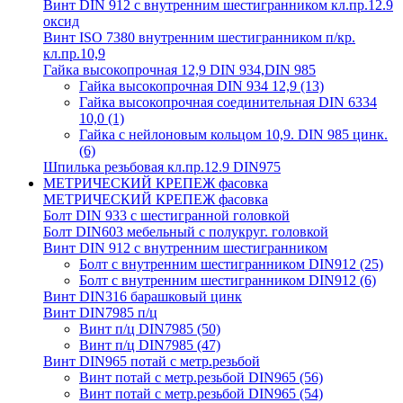
Винт DIN 912 с внутренним шестигранником кл.пр.12.9
оксид
Винт ISO 7380 внутренним шестигранником п/кр.
кл.пр.10,9
Гайка высокопрочная 12,9 DIN 934,DIN 985
Гайка высокопрочная DIN 934 12,9
(13)
Гайка высокопрочная соединительная DIN 6334
10,0
(1)
Гайка с нейлоновым кольцом 10,9. DIN 985 цинк.
(6)
Шпилька резьбовая кл.пр.12.9 DIN975
МЕТРИЧЕСКИЙ КРЕПЕЖ фасовка
МЕТРИЧЕСКИЙ КРЕПЕЖ фасовка
Болт DIN 933 с шестигранной головкой
Болт DIN603 мебельный с полукруг. головкой
Винт DIN 912 с внутренним шестигранником
Болт с внутренним шестигранником DIN912
(25)
Болт с внутренним шестигранником DIN912
(6)
Винт DIN316 барашковый цинк
Винт DIN7985 п/ц
Винт п/ц DIN7985
(50)
Винт п/ц DIN7985
(47)
Винт DIN965 потай с метр.резьбой
Винт потай с метр.резьбой DIN965
(56)
Винт потай с метр.резьбой DIN965
(54)