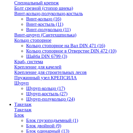
Специальный крепеж
Болт срезной (стопор шнека)
Винт-кольцо,полукольцо,костыль
Винт-кольцо
(16)
Винт-костыль
(11)
Винт-полукольцо
(11)
Винт-шуруп (Сантехшпилька)
Кольцо стопорное
Кольцо cтопорное на Вал DIN 471
(16)
Кольцо стопорное в Отверстие DIN 472
(10)
Шайба DIN 6799
(3)
Краб- система
Крепление для качелей
Крепление для строительных лесов
Пружинный узел КРЕПСИЛА
Шуруп
Шуруп-кольцо
(17)
Шуруп-костыль
(27)
Шуруп-полукольцо
(24)
Такелаж
Такелаж
Блок
Блок грузоподъемный
(1)
Блок двойной
(9)
Блок одинарный
(13)