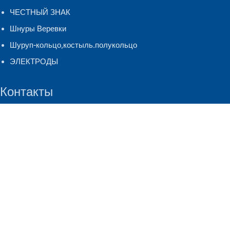
ЧЕСТНЫЙ ЗНАК
Шнуры Веревки
Шуруп-кольцо,костыль.полукольцо
ЭЛЕКТРОДЫ
Контакты
г. Киров, ул. Лепсе, д. 26
+7 (8332) 247-127
(многоканальный)
Copyright © 2024-2026
Крепеж Киров
. Все права защищены.