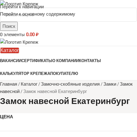
Перейти к навигации
Перейти к основному содержимому
Поиск
0
элементы
0.00
₽
Каталог
ВАКАНСИИ
СЕРТИФИКАТЫ
О КОМПАНИИ
КОНТАКТЫ
КАЛЬКУЛЯТОР КРЕПЕЖА
ПОКУПАТЕЛЮ
Главная
/
Каталог
/
Замочно-скобяные изделия
/
Замки
/
Замок
навесной
/
Замок навесной Екатеринбург
Замок навесной Екатеринбург
ЦЕНА