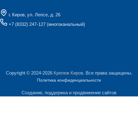
г. Киров, ул. Лепсе, д. 26
+7 (8332) 247-127
(многоканальный)
Copyright © 2024-2026
Крепеж Киров
. Все права защищены.
Политика конфиденциальности
Создание, поддержка и продвижение сайтов
Мы используем файлы cookie и сервис Яндекс.Метрика для
анализа посещаемости сайта. Продолжая им пользоваться, Вы
Поиск
соглашаетесь на обработку персональных данных.
Начните печатать, чтобы увидеть продукты, которые вы ищете.
Подробнее
Принять