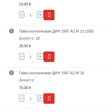
19.00
₽
Гайка колпачковая ДИН 1587 А2 М 12 (100)
12
ТЕХНИЧЕСКИЕ ХАРАКТЕРИСТИКИ
20.00
₽
D
Р,
Dw,
Dk,
W,
номинальный
е, мм
Т, мм
мм
мм
мм
мм
диаметр, мм
Гайка колпачковая ДИН 1587 А2 М 16
5,26-
М4
0,7
5,80
6,50
7,66
2,00
5,74
70.00
₽
7.21-
М5
0,80
6.80
7,50
8.79
2,00
7.79
7.71-
М6
1,00
8,30
9.50
11,05
2,00
8.29