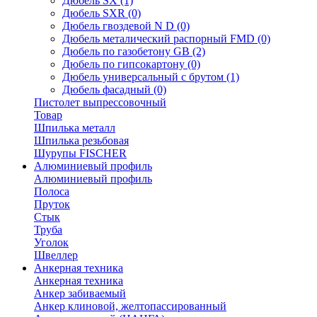
Дюбель SX
(1)
Дюбель SXR
(0)
Дюбель гвоздевой N D
(0)
Дюбель металический распорный FMD
(0)
Дюбель по газобетону GB
(2)
Дюбель по гипсокартону
(0)
Дюбель универсальный с брутом
(1)
Дюбель фасадный
(0)
Пистолет выпрессовочный
Товар
Шпилька металл
Шпилька резьбовая
Шурупы FISCHER
Алюминиевый профиль
Алюминиевый профиль
Полоса
Пруток
Стык
Труба
Уголок
Швеллер
Анкерная техника
Анкерная техника
Анкер забиваемый
Анкер клиновой, желтопассированный