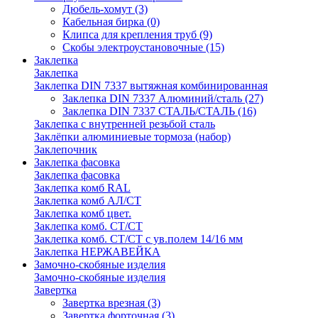
Дюбель-хомут
(3)
Кабельная бирка
(0)
Клипса для крепления труб
(9)
Скобы электроустановочные
(15)
Заклепка
Заклепка
Заклепка DIN 7337 вытяжная комбинированная
Заклепка DIN 7337 Алюминий/сталь
(27)
Заклепка DIN 7337 СТАЛЬ/СТАЛЬ
(16)
Заклепка с внутренней резьбой сталь
Заклёпки алюминиевые тормоза (набор)
Заклепочник
Заклепка фасовка
Заклепка фасовка
Заклепка комб RAL
Заклепка комб АЛ/СТ
Заклепка комб цвет.
Заклепка комб. СТ/СТ
Заклепка комб. СТ/СТ с ув.полем 14/16 мм
Заклепка НЕРЖАВЕЙКА
Замочно-скобяные изделия
Замочно-скобяные изделия
Завертка
Завертка врезная
(3)
Завертка форточная
(3)