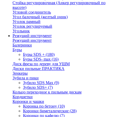
Стойка регулировочная (Анкер регулировочный по
высоте)
Угловой соединитель
Угол балочный (желтый цинк)
Уголок рамный
Уголок регулируемый
Угольник
Режущий инструмент
Режущий инструмент
Балеринки
Буры
Буры SDS +
(180)
Буры SDS- max
(16)
Диск фреза по дереву для УШМ
Диски пильные ПРАКТИКА
Зенкеры
Зубила и пики
Зубило SDS Max
(9)
Зубило SDS+
(7)
Кольцо переходное к пильным дискам
Кордщетки
Коронки и чашки
Коронка по бетону
(10)
Коронки биметалические
(28)
Коронки по кафелю
(7)