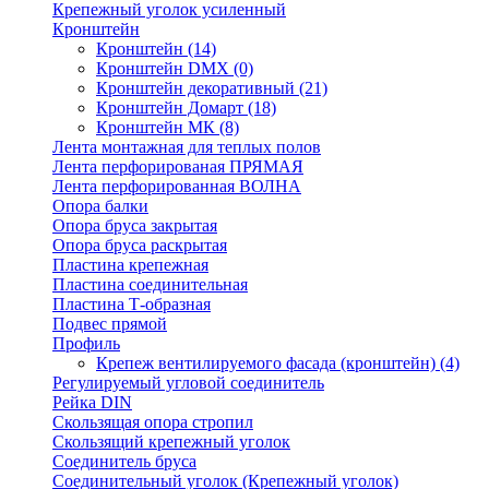
Крепежный уголок усиленный
Кронштейн
Кронштейн
(14)
Кронштейн DMX
(0)
Кронштейн декоративный
(21)
Кронштейн Домарт
(18)
Кронштейн МК
(8)
Лента монтажная для теплых полов
Лента перфорированая ПРЯМАЯ
Лента перфорированная ВОЛНА
Опора балки
Опора бруса закрытая
Опора бруса раскрытая
Пластина крепежная
Пластина соединительная
Пластина Т-образная
Подвес прямой
Профиль
Крепеж вентилируемого фасада (кронштейн)
(4)
Регулируемый угловой соединитель
Рейка DIN
Скользящая опора стропил
Скользящий крепежный уголок
Соединитель бруса
Соединительный уголок (Крепежный уголок)