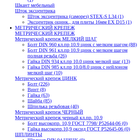
Шкант мебельный
Шток эксцентрика
Шток эксцентрика (саморез) STEX-S L34
(1)
Эксцентрик оцинк., для плиты 16мм EX D15
(1)
МЕТРИЧЕСКИЙ КРЕПЕЖ
МЕТРИЧЕСКИЙ КРЕПЕЖ
Метрический крепеж МЕЛКИЙ ШАГ
Болт DIN 960 кл.пр 10.9 цинк с мелким шагом
(88)
Болт DIN 961 кл.пр 10.9 цинк с мелким шагом
полная резьба
(26)
Гайка DIN 934 кл.пр 10.0 цинк мелкий шаг
(13)
Гайка DIN 985 кл.пр 10.0/8.0 цинк с нейлоном
мелкий шаг
(10)
Метрический крепеж ЦИНК
Болт
(226)
Винт
(8)
Гайка
(63)
Шайба
(85)
Шпилька резьбовая
(40)
Метрический крепеж ЧЕРНЫЙ
Метрический крепеж черный кл.пр. 10.9
Болт высокопр. 10,9 ГОСТ 7798/ Р52644-06
(0)
Гайка высокопр.10,9 оксид ГОСТ Р52645-06
(0)
ШПЛИНТЫ