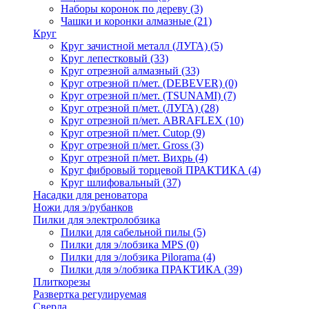
Наборы коронок по дереву
(3)
Чашки и коронки алмазные
(21)
Круг
Круг зачистной металл (ЛУГА)
(5)
Круг лепестковый
(33)
Круг отрезной алмазный
(33)
Круг отрезной п/мет. (DEBEVER)
(0)
Круг отрезной п/мет. (TSUNAMI)
(7)
Круг отрезной п/мет. (ЛУГА)
(28)
Круг отрезной п/мет. ABRAFLEX
(10)
Круг отрезной п/мет. Cutop
(9)
Круг отрезной п/мет. Gross
(3)
Круг отрезной п/мет. Вихрь
(4)
Круг фибровый торцевой ПРАКТИКА
(4)
Круг шлифовальный
(37)
Насадки для реноватора
Ножи для э/рубанков
Пилки для электролобзика
Пилки для сабельной пилы
(5)
Пилки для э/лобзика MPS
(0)
Пилки для э/лобзика Pilorama
(4)
Пилки для э/лобзика ПРАКТИКА
(39)
Плиткорезы
Развертка регулируемая
Сверла