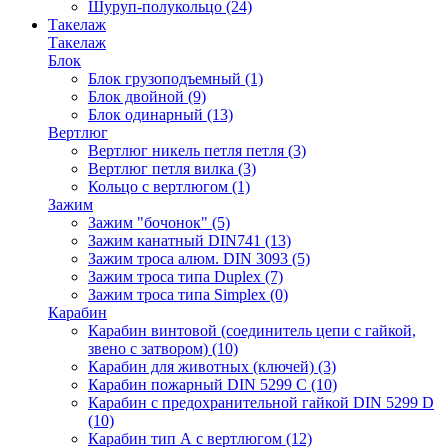
Шуруп-полукольцо
(24)
Такелаж
Такелаж
Блок
Блок грузоподъемный
(1)
Блок двойной
(9)
Блок одинарный
(13)
Вертлюг
Вертлюг никель петля петля
(3)
Вертлюг петля вилка
(3)
Кольцо с вертлюгом
(1)
Зажим
Зажим "бочонок"
(5)
Зажим канатный DIN741
(13)
Зажим троса алюм. DIN 3093
(5)
Зажим троса типа Duplex
(7)
Зажим троса типа Simplex
(0)
Карабин
Карабин винтовой (соединитель цепи с гайкой,
звено с затвором)
(10)
Карабин для животных (ключей)
(3)
Карабин пожарный DIN 5299 C
(10)
Карабин с предохранительной гайкой DIN 5299 D
(10)
Карабин тип А с вертлюгом
(12)