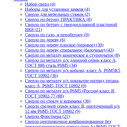
Набор сверл
(4)
Наборы для установки замков
(4)
Сверло для мебельных стяжек
(2)
Сверло по бетону ПРАКТИКА
(8)
Сверло по бетону с твердосплавной пластиной
ВК8
(21)
Сверло по газо- и пенобетону
(0)
Сверло по дереву
(6)
Сверло по дереву плоское (перовое)
(30)
Сверло по дереву спиральное (балочные)
(43)
Сверло по металлу коническое и ступенчатое
(8)
Сверло по металлу ц/х длинной серии класс А,
ГОСТ 886 сталь Р6М5
(34)
Сверло по металлу ц/х кобальт, класс А, Р6М5К5
ГОСТ 10902
(36)
Сверло по металлу ц/х покрытие нитрид титана,
класс А, Р6М5, ГОСТ 10902
(0)
Сверло по металлу ц/х Р6М5 (Россия) класс В,
ГОСТ 10902-77
(88)
Сверло по стеклу и керамике
(36)
Сверло средней серии класс В, проточенный ц/х
12 мм Р6М5 ГОСТ 10902
(9)
Сверло Форстнера
(21)
Сверло центровочное комбинированное без
предохранительного конуса (тип А) Р6М5 ГОСТ