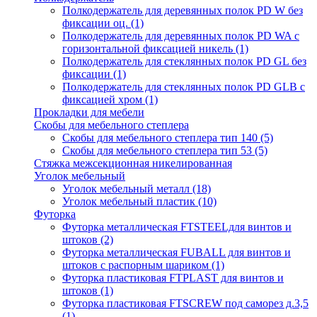
Полкодержатель для деревянных полок PD W без
фиксации оц.
(1)
Полкодержатель для деревянных полок PD WA с
горизонтальной фиксацией никель
(1)
Полкодержатель для стеклянных полок PD GL без
фиксации
(1)
Полкодержатель для стеклянных полок PD GLВ с
фиксацией хром
(1)
Прокладки для мебели
Скобы для мебельного степлера
Скобы для мебельного степлера тип 140
(5)
Скобы для мебельного степлера тип 53
(5)
Стяжка межсекционная никелированная
Уголок мебельный
Уголок мебельный металл
(18)
Уголок мебельный пластик
(10)
Футорка
Футорка металлическая FTSTEELдля винтов и
штоков
(2)
Футорка металлическая FUBALL для винтов и
штоков с распорным шариком
(1)
Футорка пластиковая FTPLAST для винтов и
штоков
(1)
Футорка пластиковая FTSCREW под саморез д.3,5
(1)