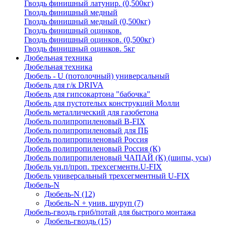
Гвоздь финишный латунир. (0,500кг)
Гвоздь финишный медный
Гвоздь финишный медный (0,500кг)
Гвоздь финишный оцинков.
Гвоздь финишный оцинков. (0,500кг)
Гвоздь финишный оцинков. 5кг
Дюбельная техника
Дюбельная техника
Дюбель - U (потолочный) универсальный
Дюбель для г/к DRIVA
Дюбель для гипсокартона "бабочка"
Дюбель для пустотелых конструкций Молли
Дюбель металлический для газобетона
Дюбель полипропиленовый В-FIX
Дюбель полипропиленовый для ПБ
Дюбель полипропиленовый Россия
Дюбель полипропиленовый Россия (К)
Дюбель полипропиленовый ЧАПАЙ (К) (шипы, усы)
Дюбель ун.п/проп. трехсегментн.U-FIX
Дюбель универсальный трехсегментный U-FIX
Дюбель-N
Дюбель-N
(12)
Дюбель-N + унив. шуруп
(7)
Дюбель-гвоздь гриб/потай для быстрого монтажа
Дюбель-гвоздь
(15)