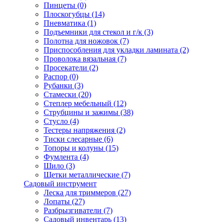
Пинцеты
(0)
Плоскогубцы
(14)
Пневматика
(1)
Подъемники для стекол и г/к
(3)
Полотна для ножовок
(7)
Приспособления для укладки ламината
(2)
Проволока вязальная
(7)
Просекатели
(2)
Распор
(0)
Рубанки
(3)
Стамески
(20)
Степлер мебельный
(12)
Струбцины и зажимы
(38)
Стусло
(4)
Тестеры напряжения
(2)
Тиски слесарные
(6)
Топоры и колуны
(15)
Фумлента
(4)
Шило
(3)
Щетки металлические
(7)
Садовый инструмент
Леска для триммеров
(27)
Лопаты
(27)
Разбрызгиватели
(7)
Садовый инвентарь
(13)