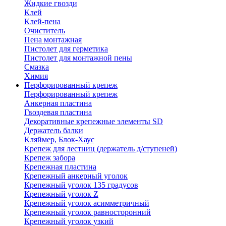
Жидкие гвозди
Клей
Клей-пена
Очиститель
Пена монтажная
Пистолет для герметика
Пистолет для монтажной пены
Смазка
Химия
Перфорированный крепеж
Перфорированный крепеж
Анкерная пластина
Гвоздевая пластина
Декоративные крепежные элементы SD
Держатель балки
Кляймер, Блок-Хаус
Крепеж для лестниц (держатель д/ступеней)
Крепеж забора
Крепежная пластина
Крепежный анкерный уголок
Крепежный уголок 135 градусов
Крепежный уголок Z
Крепежный уголок асимметричный
Крепежный уголок равносторонний
Крепежный уголок узкий