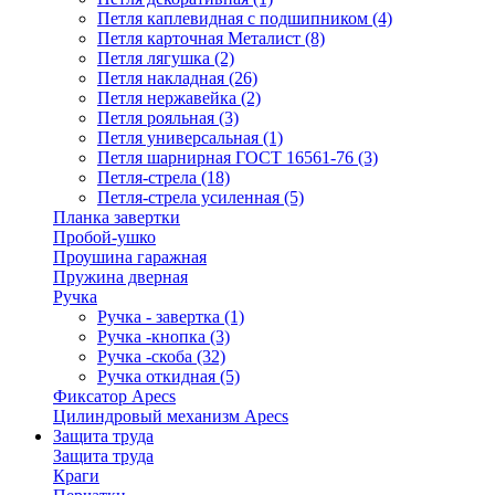
Петля каплевидная с подшипником
(4)
Петля карточная Металист
(8)
Петля лягушка
(2)
Петля накладная
(26)
Петля нержавейка
(2)
Петля рояльная
(3)
Петля универсальная
(1)
Петля шарнирная ГОСТ 16561-76
(3)
Петля-стрела
(18)
Петля-стрела усиленная
(5)
Планка завертки
Пробой-ушко
Проушина гаражная
Пружина дверная
Ручка
Ручка - завертка
(1)
Ручка -кнопка
(3)
Ручка -скоба
(32)
Ручка откидная
(5)
Фиксатор Apecs
Цилиндровый механизм Apecs
Защита труда
Защита труда
Краги