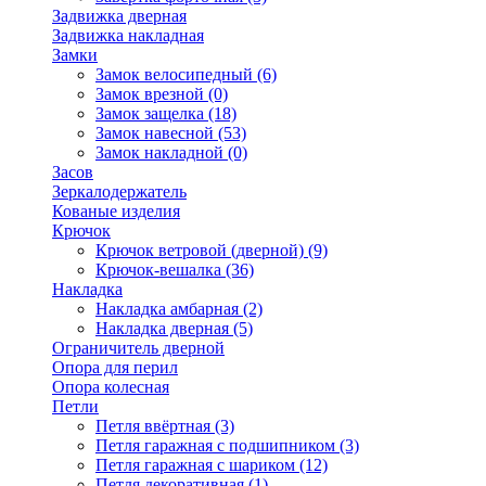
Задвижка дверная
Задвижка накладная
Замки
Замок велосипедный
(6)
Замок врезной
(0)
Замок защелка
(18)
Замок навесной
(53)
Замок накладной
(0)
Засов
Зеркалодержатель
Кованые изделия
Крючок
Крючок ветровой (дверной)
(9)
Крючок-вешалка
(36)
Накладка
Накладка амбарная
(2)
Накладка дверная
(5)
Ограничитель дверной
Опора для перил
Опора колесная
Петли
Петля ввёртная
(3)
Петля гаражная с подшипником
(3)
Петля гаражная с шариком
(12)
Петля декоративная
(1)