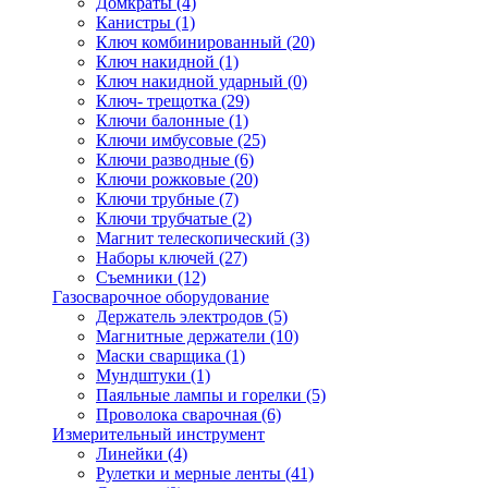
Домкраты
(4)
Канистры
(1)
Ключ комбинированный
(20)
Ключ накидной
(1)
Ключ накидной ударный
(0)
Ключ- трещотка
(29)
Ключи балонные
(1)
Ключи имбусовые
(25)
Ключи разводные
(6)
Ключи рожковые
(20)
Ключи трубные
(7)
Ключи трубчатые
(2)
Магнит телескопический
(3)
Наборы ключей
(27)
Съемники
(12)
Газосварочное оборудование
Держатель электродов
(5)
Магнитные держатели
(10)
Маски сварщика
(1)
Мундштуки
(1)
Паяльные лампы и горелки
(5)
Проволока сварочная
(6)
Измерительный инструмент
Линейки
(4)
Рулетки и мерные ленты
(41)