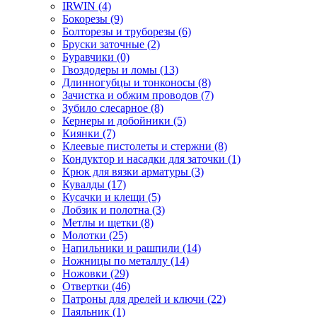
IRWIN
(4)
Бокорезы
(9)
Болторезы и труборезы
(6)
Бруски заточные
(2)
Буравчики
(0)
Гвоздодеры и ломы
(13)
Длинногубцы и тонконосы
(8)
Зачистка и обжим проводов
(7)
Зубило слесарное
(8)
Кернеры и добойники
(5)
Киянки
(7)
Клеевые пистолеты и стержни
(8)
Кондуктор и насадки для заточки
(1)
Крюк для вязки арматуры
(3)
Кувалды
(17)
Кусачки и клещи
(5)
Лобзик и полотна
(3)
Метлы и щетки
(8)
Молотки
(25)
Напильники и рашпили
(14)
Ножницы по металлу
(14)
Ножовки
(29)
Отвертки
(46)
Патроны для дрелей и ключи
(22)
Паяльник
(1)