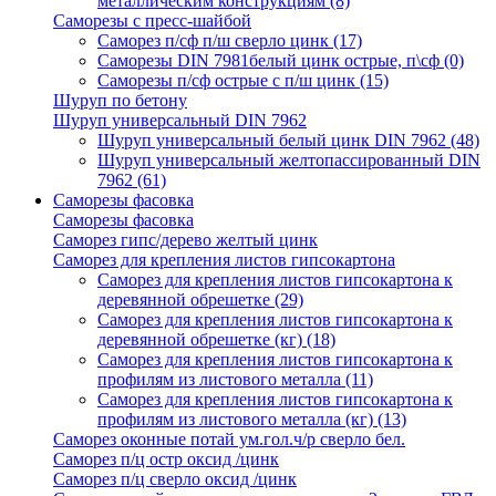
металлическим конструкциям
(8)
Саморезы с пресс-шайбой
Саморез п/сф п/ш сверло цинк
(17)
Саморезы DIN 7981белый цинк острые, п\сф
(0)
Саморезы п/сф острые с п/ш цинк
(15)
Шуруп по бетону
Шуруп универсальный DIN 7962
Шуруп универсальный белый цинк DIN 7962
(48)
Шуруп универсальный желтопассированный DIN
7962
(61)
Саморезы фасовка
Саморезы фасовка
Саморез гипс/дерево желтый цинк
Саморез для крепления листов гипсокартона
Саморез для крепления листов гипсокартона к
деревянной обрешетке
(29)
Саморез для крепления листов гипсокартона к
деревянной обрешетке (кг)
(18)
Саморез для крепления листов гипсокартона к
профилям из листового металла
(11)
Саморез для крепления листов гипсокартона к
профилям из листового металла (кг)
(13)
Саморез оконные потай ум.гол.ч/р сверло бел.
Саморез п/ц остр оксид /цинк
Саморез п/ц сверло оксид /цинк