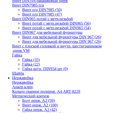
Винт DIN316 барашковый цинк
Винт DIN7985 п/ц
Винт п/ц DIN7985
(50)
Винт п/ц DIN7985
(47)
Винт DIN965 потай с метр.резьбой
Винт потай с метр.резьбой DIN965
(56)
Винт потай с метр.резьбой DIN965
(54)
Винт DIN967 для мебельной фурнитуры
Винт для мебельной фурнитуры DIN 967
(26)
Винт для мебельной фурнитуры DIN 967
(26)
Винт с плоской головкой и внутр. шестигранником
,цинк VM
Гайка
Гайка
(35)
Гайка
(22)
Гайка ш/гр. DIN934 шт
(0)
Шайба
Нержавейка
Нержавейка
Анкер клин
Кольцо сварное полиров. А4 ART 8229
Метрический крепеж
Болт нерж. А2
(59)
Винт нерж. А2
(100)
Гайка нерж. А2
(42)