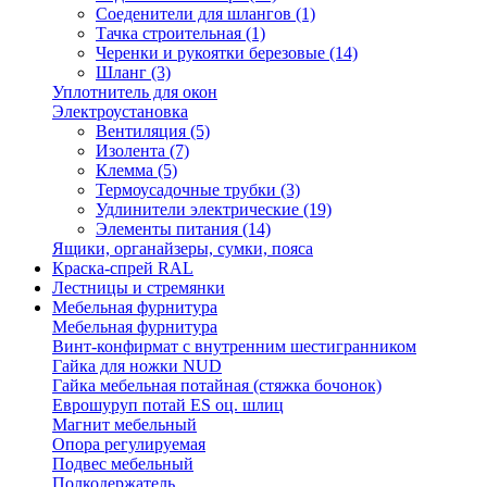
Соеденители для шлангов
(1)
Тачка строительная
(1)
Черенки и рукоятки березовые
(14)
Шланг
(3)
Уплотнитель для окон
Электроустановка
Вентиляция
(5)
Изолента
(7)
Клемма
(5)
Термоусадочные трубки
(3)
Удлинители электрические
(19)
Элементы питания
(14)
Ящики, органайзеры, сумки, пояса
Краска-спрей RAL
Лестницы и стремянки
Мебельная фурнитура
Мебельная фурнитура
Винт-конфирмат с внутренним шестигранником
Гайка для ножки NUD
Гайка мебельная потайная (стяжка бочонок)
Еврошуруп потай ES оц. шлиц
Магнит мебельный
Опора регулируемая
Подвес мебельный
Полкодержатель