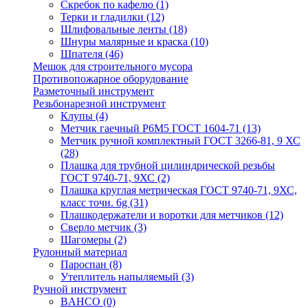
Скребок по кафелю
(1)
Терки и гладилки
(12)
Шлифовальные ленты
(18)
Шнуры малярные и краска
(10)
Шпателя
(46)
Мешок для строительного мусора
Противопожарное оборудование
Разметочный инструмент
Резьбонарезной инструмент
Клупы
(4)
Метчик гаечный Р6М5 ГОСТ 1604-71
(13)
Метчик ручной комплектный ГОСТ 3266-81, 9 ХС
(28)
Плашка для трубной цилиндрической резьбы
ГОСТ 9740-71, 9ХС
(2)
Плашка круглая метрическая ГОСТ 9740-71, 9ХС,
класс точн. 6g
(31)
Плашкодержатели и воротки для метчиков
(12)
Сверло метчик
(3)
Шагомеры
(2)
Рулонный материал
Пароспан
(8)
Утеплитель напыляемый
(3)
Ручной инструмент
BAHCO
(0)