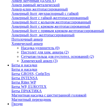
Анкер латунный (ЦАНГА)
Анкер рамный металический
Анкер-клин,желтопассированный
Анкерный болт двухраспорный с гайкой
Анкерный болт с гайкой,желтопассированный
Анкерный болт с кольцом,желтопассированный
Анкерный болт с крюком,желтопассированный
Анкерный болт с прямым крюком,желтопассированный
Анкерный болт, желтопассированный
Потолочный анкер
Химический анкер
Насадка,удлинитель
(0)
Пистолет для хим. анкера
(2)
Сетчатая гильза для пустотел. оснований
(2)
Химический анкер
(3)
Биты и насадки
Биты и насадки
Биты GROSS, СибрТех
Биты INTENSA
Биты Ritter WP
Биты WP, EUROTEX
Биты ПРАКТИКА
Магнитная насадка с шестигранной головкой
Магнитный переходник
Гвозди