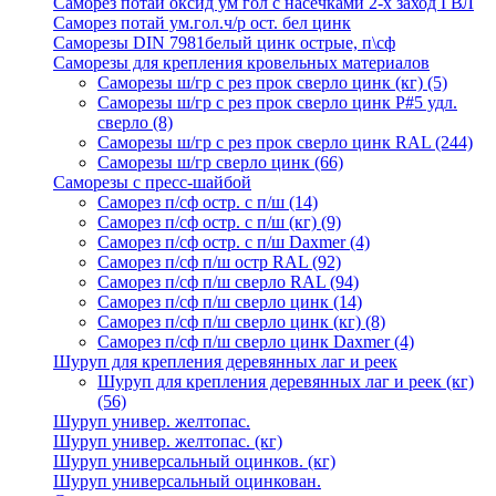
Саморез потай оксид ум гол с насечками 2-х заход ГВЛ
Саморез потай ум.гол.ч/р ост. бел цинк
Саморезы DIN 7981белый цинк острые, п\сф
Саморезы для крепления кровельных материалов
Саморезы ш/гр с рез прок сверло цинк (кг)
(5)
Саморезы ш/гр с рез прок сверло цинк P#5 удл.
сверло
(8)
Саморезы ш/гр с рез прок сверло цинк RAL
(244)
Саморезы ш/гр сверло цинк
(66)
Саморезы с пресс-шайбой
Саморез п/сф остр. с п/ш
(14)
Саморез п/сф остр. с п/ш (кг)
(9)
Саморез п/сф остр. с п/ш Daxmer
(4)
Саморез п/сф п/ш остр RAL
(92)
Саморез п/сф п/ш сверло RAL
(94)
Саморез п/сф п/ш сверло цинк
(14)
Саморез п/сф п/ш сверло цинк (кг)
(8)
Саморез п/сф п/ш сверло цинк Daxmer
(4)
Шуруп для крепления деревянных лаг и реек
Шуруп для крепления деревянных лаг и реек (кг)
(56)
Шуруп универ. желтопас.
Шуруп универ. желтопас. (кг)
Шуруп универсальный оцинков. (кг)
Шуруп универсальный оцинкован.