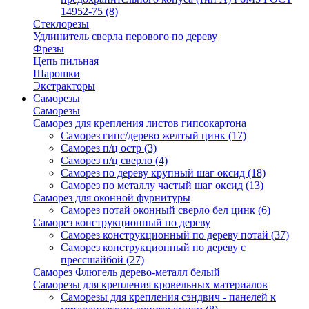
14952-75
(8)
Стеклорезы
Удлинитель сверла перового по дереву
Фрезы
Цепь пильная
Шарошки
Экстракторы
Саморезы
Саморезы
Саморез для крепления листов гипсокартона
Саморез гипс/дерево желтый цинк
(17)
Саморез п/ц остр
(3)
Саморез п/ц сверло
(4)
Саморез по дереву крупный шаг оксид
(18)
Саморез по металлу частый шаг оксид
(13)
Саморез для оконной фурнитуры
Саморез потай оконный сверло бел цинк
(6)
Саморез конструкционный по дереву
Саморез конструкционный по дереву потай
(37)
Саморез конструкционный по дереву с
прессшайбой
(27)
Саморез Флюгель дерево-металл белый
Саморезы для крепления кровельных материалов
Саморезы для крепления сэндвич - панелей к