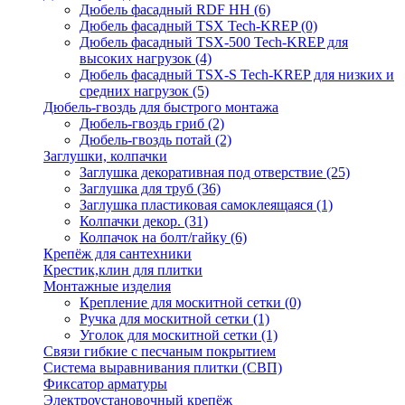
Дюбель фасадный RDF НН
(6)
Дюбель фасадный TSX Tech-KREP
(0)
Дюбель фасадный TSX-500 Tech-KREP для
высоких нагрузок
(4)
Дюбель фасадный TSX-S Tech-KREP для низких и
средних нагрузок
(5)
Дюбель-гвоздь для быстрого монтажа
Дюбель-гвоздь гриб
(2)
Дюбель-гвоздь потай
(2)
Заглушки, колпачки
Заглушка декоративная под отверствие
(25)
Заглушка для труб
(36)
Заглушка пластиковая самоклеящаяся
(1)
Колпачки декор.
(31)
Колпачок на болт/гайку
(6)
Крепёж для сантехники
Крестик,клин для плитки
Монтажные изделия
Крепление для москитной сетки
(0)
Ручка для москитной сетки
(1)
Уголок для москитной сетки
(1)
Связи гибкие с песчаным покрытием
Система выравнивания плитки (СВП)
Фиксатор арматуры
Электроустановочный крепёж