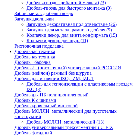
Дюбель-гвоздь гриб/потай мелкая
(23)
Дюбель-гвоздь для быстрого монтажа
(0)
Забив. метал. дюбель-гвоздь
Заглушка,колпачки
Заглушка декоративная под отверствие
(26)
Заглушка для металл. рамного дюбеля
(9)
Колпачки декор. для винта-конфирмата
(15)
Колпачки декор. для шур.
(11)
Рихтовочная подкладка
Дюбельная техника
Дюбельная техника
Дюбель - бабочка
Дюбель -U (потолочный) универсальный РОССИЯ
Дюбель (нейлон) рамный без шурупа
Дюбель для изоляции IZO, IZM, IZL-T
Дюбель для теплоизоляции с пластиковым гвоздем
IZO
(8)
Дюбель для ПБ полипропиленовый
Дюбель К с шипами
Дюбель кровельный винтовой
Дюбель МОЛЛИ, металлический для пустотелых
конструкций
Дюбель МОЛЛИ, металлический
(13)
Дюбель универсальный трехсегментный U-FIX
Дюбель фасадный