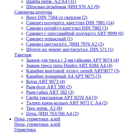
Шайба нерж. А2/А4
(31)
Шпилька резьбовая ДИН 976 А2
(9)
Саморезы,шурупы
Винт DIN 7504 со сверлом
(2)
Саморез полукр/гл. крест/шл DIN 7981
(14)
Саморез потай/гл крест/шл DIN 7982
(3)
Саморез с прессшайбой полукр/гл ART 9999
(0)
Саморез террасный
(1)
Саморез шестигр/гл. ДИН 7976 А2
(2)
Шуруп по дереву шестигр/гол. DIN 571
(1)
Такелаж
Зажим для троса с 2-мя гайками АРТ 9074
(4)
Зажим троса типа Duplex ART 8284 А4
(4)
Карабин винтовой д/соед. цепей ART9077
(3)
Карабин пожарный А4 АРТ 9075
(3)
Коуш ART 9073
(4)
Рым-болт АRТ 580
(2)
Рым-гайка АRТ 582
(3)
Скоба такелажная АРТ 8259 А4
(3)
Талреп крюк-кольцо ART 9072 С A4
(2)
Трос нерж. А2
(8)
Цепь ДИН 763/766 А4
(2)
Пена, герметики, клей
Пена, герметики, клей
Герметики