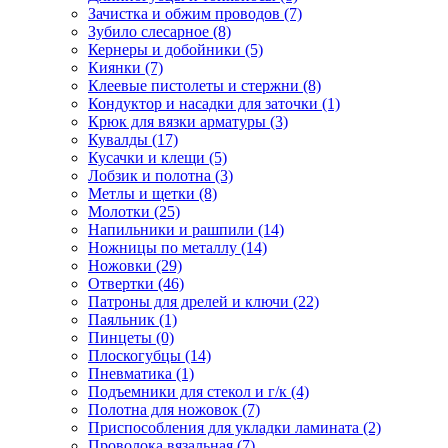
Зачистка и обжим проводов
(7)
Зубило слесарное
(8)
Кернеры и добойники
(5)
Киянки
(7)
Клеевые пистолеты и стержни
(8)
Кондуктор и насадки для заточки
(1)
Крюк для вязки арматуры
(3)
Кувалды
(17)
Кусачки и клещи
(5)
Лобзик и полотна
(3)
Метлы и щетки
(8)
Молотки
(25)
Напильники и рашпили
(14)
Ножницы по металлу
(14)
Ножовки
(29)
Отвертки
(46)
Патроны для дрелей и ключи
(22)
Паяльник
(1)
Пинцеты
(0)
Плоскогубцы
(14)
Пневматика
(1)
Подъемники для стекол и г/к
(4)
Полотна для ножовок
(7)
Приспособления для укладки ламината
(2)
Проволока вязальная
(7)