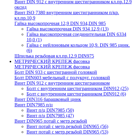
Винт DIN 912 с внутренним шестигранником кл.пр.12.9
оксид
Винт ISO 7380 внутренним шестигранником п/кр.
кл.пр.10,9
Гайка высокопрочная 12,9 DIN 934,DIN 985
Гайка высокопрочная DIN 934 12,9
(13)
Гайка высокопрочная соединительная DIN 6334
10,0
(1)
Гайка с нейлоновым кольцом 10,9. DIN 985 цинк.
(6)
Шпилька резьбовая кл.пр.12.9 DIN975
МЕТРИЧЕСКИЙ КРЕПЕЖ фасовка
МЕТРИЧЕСКИЙ КРЕПЕЖ фасовка
Болт DIN 933 с шестигранной головкой
Болт DIN603 мебельный с полукруг. головкой
Винт DIN 912 с внутренним шестигранником
Болт с внутренним шестигранником DIN912
(25)
Болт с внутренним шестигранником DIN912
(6)
Винт DIN316 барашковый цинк
Винт DIN7985 п/ц
Винт п/ц DIN7985
(50)
Винт п/ц DIN7985
(47)
Винт DIN965 потай с метр.резьбой
Винт потай с метр.резьбой DIN965
(56)
Винт потай с метр.резьбой DIN965
(53)