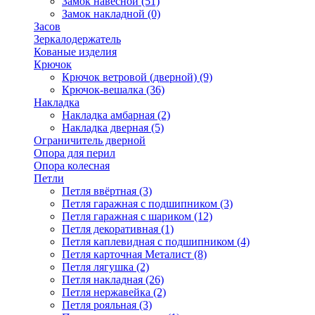
Замок навесной
(51)
Замок накладной
(0)
Засов
Зеркалодержатель
Кованые изделия
Крючок
Крючок ветровой (дверной)
(9)
Крючок-вешалка
(36)
Накладка
Накладка амбарная
(2)
Накладка дверная
(5)
Ограничитель дверной
Опора для перил
Опора колесная
Петли
Петля ввёртная
(3)
Петля гаражная с подшипником
(3)
Петля гаражная с шариком
(12)
Петля декоративная
(1)
Петля каплевидная с подшипником
(4)
Петля карточная Металист
(8)
Петля лягушка
(2)
Петля накладная
(26)
Петля нержавейка
(2)
Петля рояльная
(3)