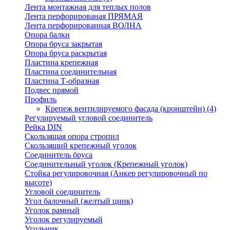
Лента монтажная для теплых полов
Лента перфорированая ПРЯМАЯ
Лента перфорированная ВОЛНА
Опора балки
Опора бруса закрытая
Опора бруса раскрытая
Пластина крепежная
Пластина соединительная
Пластина Т-образная
Подвес прямой
Профиль
Крепеж вентилируемого фасада (кронштейн)
(4)
Регулируемый угловой соединитель
Рейка DIN
Скользящая опора стропил
Скользящий крепежный уголок
Соединитель бруса
Соединительный уголок (Крепежный уголок)
Стойка регулировочная (Анкер регулировочный по
высоте)
Угловой соединитель
Угол балочный (желтый цинк)
Уголок рамный
Уголок регулируемый
Угольник