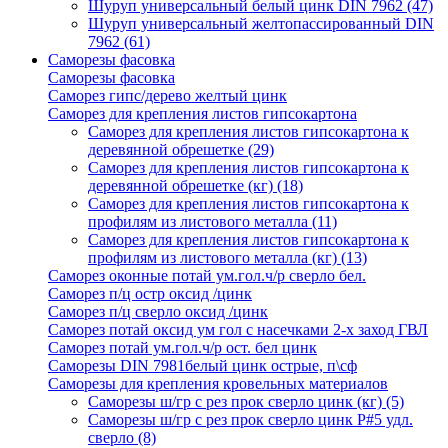
Шуруп универсальный белый цинк DIN 7962
(47)
Шуруп универсальный желтопассированный DIN
7962
(61)
Саморезы фасовка
Саморезы фасовка
Саморез гипс/дерево желтый цинк
Саморез для крепления листов гипсокартона
Саморез для крепления листов гипсокартона к
деревянной обрешетке
(29)
Саморез для крепления листов гипсокартона к
деревянной обрешетке (кг)
(18)
Саморез для крепления листов гипсокартона к
профилям из листового металла
(11)
Саморез для крепления листов гипсокартона к
профилям из листового металла (кг)
(13)
Саморез оконные потай ум.гол.ч/р сверло бел.
Саморез п/ц остр оксид /цинк
Саморез п/ц сверло оксид /цинк
Саморез потай оксид ум гол с насечками 2-х заход ГВЛ
Саморез потай ум.гол.ч/р ост. бел цинк
Саморезы DIN 7981белый цинк острые, п\сф
Саморезы для крепления кровельных материалов
Саморезы ш/гр с рез прок сверло цинк (кг)
(5)
Саморезы ш/гр с рез прок сверло цинк P#5 удл.
сверло
(8)