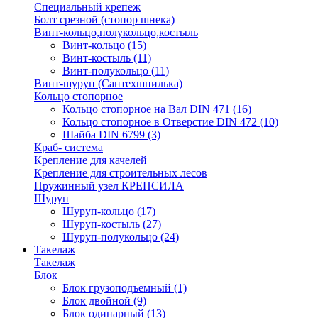
Специальный крепеж
Болт срезной (стопор шнека)
Винт-кольцо,полукольцо,костыль
Винт-кольцо
(15)
Винт-костыль
(11)
Винт-полукольцо
(11)
Винт-шуруп (Сантехшпилька)
Кольцо стопорное
Кольцо cтопорное на Вал DIN 471
(16)
Кольцо стопорное в Отверстие DIN 472
(10)
Шайба DIN 6799
(3)
Краб- система
Крепление для качелей
Крепление для строительных лесов
Пружинный узел КРЕПСИЛА
Шуруп
Шуруп-кольцо
(17)
Шуруп-костыль
(27)
Шуруп-полукольцо
(24)
Такелаж
Такелаж
Блок
Блок грузоподъемный
(1)
Блок двойной
(9)
Блок одинарный
(13)