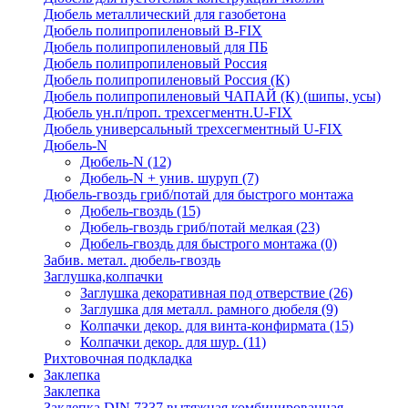
Дюбель металлический для газобетона
Дюбель полипропиленовый В-FIX
Дюбель полипропиленовый для ПБ
Дюбель полипропиленовый Россия
Дюбель полипропиленовый Россия (К)
Дюбель полипропиленовый ЧАПАЙ (К) (шипы, усы)
Дюбель ун.п/проп. трехсегментн.U-FIX
Дюбель универсальный трехсегментный U-FIX
Дюбель-N
Дюбель-N
(12)
Дюбель-N + унив. шуруп
(7)
Дюбель-гвоздь гриб/потай для быстрого монтажа
Дюбель-гвоздь
(15)
Дюбель-гвоздь гриб/потай мелкая
(23)
Дюбель-гвоздь для быстрого монтажа
(0)
Забив. метал. дюбель-гвоздь
Заглушка,колпачки
Заглушка декоративная под отверствие
(26)
Заглушка для металл. рамного дюбеля
(9)
Колпачки декор. для винта-конфирмата
(15)
Колпачки декор. для шур.
(11)
Рихтовочная подкладка
Заклепка
Заклепка
Заклепка DIN 7337 вытяжная комбинированная