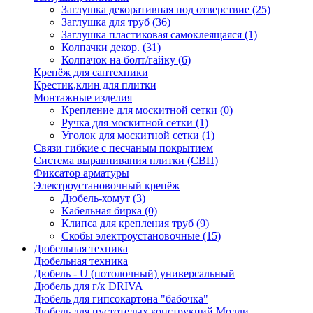
Заглушка декоративная под отверствие
(25)
Заглушка для труб
(36)
Заглушка пластиковая самоклеящаяся
(1)
Колпачки декор.
(31)
Колпачок на болт/гайку
(6)
Крепёж для сантехники
Крестик,клин для плитки
Монтажные изделия
Крепление для москитной сетки
(0)
Ручка для москитной сетки
(1)
Уголок для москитной сетки
(1)
Связи гибкие с песчаным покрытием
Система выравнивания плитки (СВП)
Фиксатор арматуры
Электроустановочный крепёж
Дюбель-хомут
(3)
Кабельная бирка
(0)
Клипса для крепления труб
(9)
Скобы электроустановочные
(15)
Дюбельная техника
Дюбельная техника
Дюбель - U (потолочный) универсальный
Дюбель для г/к DRIVA
Дюбель для гипсокартона "бабочка"
Дюбель для пустотелых конструкций Молли