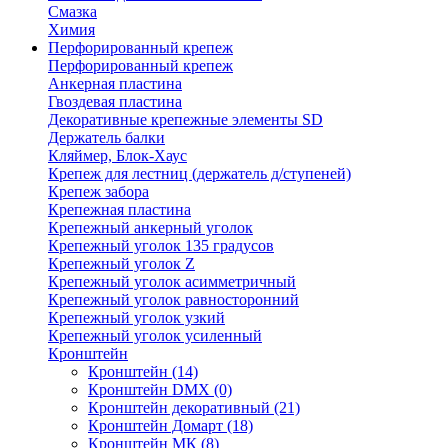
Смазка
Химия
Перфорированный крепеж
Перфорированный крепеж
Анкерная пластина
Гвоздевая пластина
Декоративные крепежные элементы SD
Держатель балки
Кляймер, Блок-Хаус
Крепеж для лестниц (держатель д/ступеней)
Крепеж забора
Крепежная пластина
Крепежный анкерный уголок
Крепежный уголок 135 градусов
Крепежный уголок Z
Крепежный уголок асимметричный
Крепежный уголок равносторонний
Крепежный уголок узкий
Крепежный уголок усиленный
Кронштейн
Кронштейн
(14)
Кронштейн DMX
(0)
Кронштейн декоративный
(21)
Кронштейн Домарт
(18)
Кронштейн МК
(8)