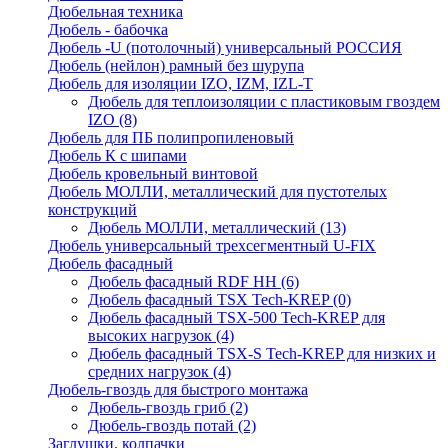
Дюбельная техника
Дюбель - бабочка
Дюбель -U (потолочный) универсальный РОССИЯ
Дюбель (нейлон) рамный без шурупа
Дюбель для изоляции IZO, IZM, IZL-T
Дюбель для теплоизоляции с пластиковым гвоздем
IZO
(8)
Дюбель для ПБ полипропиленовый
Дюбель К с шипами
Дюбель кровельный винтовой
Дюбель МОЛЛИ, металлический для пустотелых
конструкций
Дюбель МОЛЛИ, металлический
(13)
Дюбель универсальный трехсегментный U-FIX
Дюбель фасадный
Дюбель фасадный RDF НН
(6)
Дюбель фасадный TSX Tech-KREP
(0)
Дюбель фасадный TSX-500 Tech-KREP для
высоких нагрузок
(4)
Дюбель фасадный TSX-S Tech-KREP для низких и
средних нагрузок
(4)
Дюбель-гвоздь для быстрого монтажа
Дюбель-гвоздь гриб
(2)
Дюбель-гвоздь потай
(2)
Заглушки, колпачки