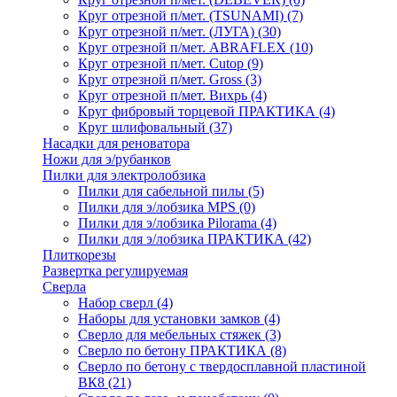
Круг отрезной п/мет. (TSUNAMI)
(7)
Круг отрезной п/мет. (ЛУГА)
(30)
Круг отрезной п/мет. ABRAFLEX
(10)
Круг отрезной п/мет. Cutop
(9)
Круг отрезной п/мет. Gross
(3)
Круг отрезной п/мет. Вихрь
(4)
Круг фибровый торцевой ПРАКТИКА
(4)
Круг шлифовальный
(37)
Насадки для реноватора
Ножи для э/рубанков
Пилки для электролобзика
Пилки для сабельной пилы
(5)
Пилки для э/лобзика MPS
(0)
Пилки для э/лобзика Pilorama
(4)
Пилки для э/лобзика ПРАКТИКА
(42)
Плиткорезы
Развертка регулируемая
Сверла
Набор сверл
(4)
Наборы для установки замков
(4)
Сверло для мебельных стяжек
(3)
Сверло по бетону ПРАКТИКА
(8)
Сверло по бетону с твердосплавной пластиной
ВК8
(21)