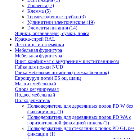
Изолента
(7)
Клемма
(5)
Термоусадочные трубки
(3)
Удлинители электрические
(19)
Элементы питания
(14)
Ящики, органайзеры, сумки, пояса
Краска-спрей RAL
Лестницы и стремянки
Мебельная фурнитура
Мебельная фурнитура
Винт-конфирмат с внутренним шестигранником
Гайка для ножки NUD
Гайка мебельная потайная (стяжка бочонок)
Еврошуруп потай ES оц. шлиц
Магнит мебельный
Опора регулируемая
Подвес мебельный
Полкодержатель
Полкодержатель для деревянных полок PD W без
фиксации оц.
(1)
Полкодержатель для деревянных полок PD WA с
горизонтальной фиксацией никель
(1)
Полкодержатель для стеклянных полок PD GL без
фиксации
(1)