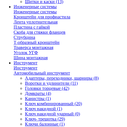
Щитки и каски
(13)
Инженерные системы
Инженерные системы
Кронштейн для профнастила
Лента уплотнительная
Пластина с гайкой
Скоба для стяжки фланцев
Струбцина
Т-образный кронштейн
Траверса монтажная
Уголок УГФ
Шина монтажная
Инструмент
Инструмент
Автомобильный инструмент
Адаптеры, переходники, шарниры
(8)
Воротки и удлинители
(11)
Головки торцевые
(42)
Домкраты
(4)
Канистры
(1)
Ключ комбинированный
(20)
Ключ накидной
(1)
Ключ накидной ударный
(0)
Ключ- трещотка
(29)
Ключи балонные
(1)