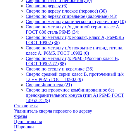
Сверло по газо- и пенобетону
(0)
Сверло по дереву
(6)
Сверло по дереву плоское (перовое)
(30)
Сверло по дереву спиральное (балочные)
(43)
Сверло по металлу коническое и ступенчатое
(10)
Сверло по металлу ц/х длинной серии класс А,
ГОСТ 886 сталь Р6М5
(34)
Сверло по металлу ц/х кобальт, класс А, Р6М5К5
ГОСТ 10902
(36)
Сверло по металлу ц/х покрытие нитрид титана,
класс А, Р6М5, ГОСТ 10902
(0)
Сверло по металлу ц/х Р6М5 (Россия) класс В,
ГОСТ 10902-77
(88)
Сверло по стеклу и керамике
(36)
Сверло средней серии класс В, проточенный ц/х
12 мм Р6М5 ГОСТ 10902
(9)
Сверло Форстнера
(21)
Сверло центровочное комбинированное без
предохранительного конуса (тип А) Р6М5 ГОСТ
14952-75
(8)
Стеклорезы
Удлинитель сверла перового по дереву
Фрезы
Цепь пильная
Шарошки