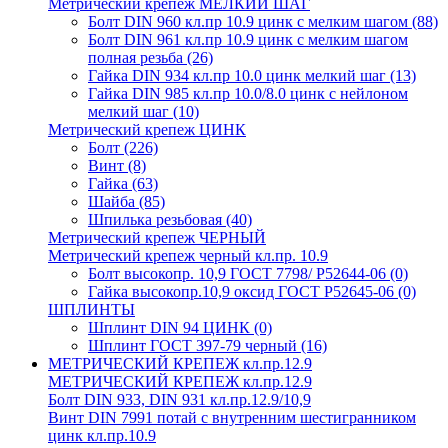
Метрический крепеж МЕЛКИЙ ШАГ
Болт DIN 960 кл.пр 10.9 цинк с мелким шагом
(88)
Болт DIN 961 кл.пр 10.9 цинк с мелким шагом
полная резьба
(26)
Гайка DIN 934 кл.пр 10.0 цинк мелкий шаг
(13)
Гайка DIN 985 кл.пр 10.0/8.0 цинк с нейлоном
мелкий шаг
(10)
Метрический крепеж ЦИНК
Болт
(226)
Винт
(8)
Гайка
(63)
Шайба
(85)
Шпилька резьбовая
(40)
Метрический крепеж ЧЕРНЫЙ
Метрический крепеж черный кл.пр. 10.9
Болт высокопр. 10,9 ГОСТ 7798/ Р52644-06
(0)
Гайка высокопр.10,9 оксид ГОСТ Р52645-06
(0)
ШПЛИНТЫ
Шплинт DIN 94 ЦИНК
(0)
Шплинт ГОСТ 397-79 черный
(16)
МЕТРИЧЕСКИЙ КРЕПЕЖ кл.пр.12.9
МЕТРИЧЕСКИЙ КРЕПЕЖ кл.пр.12.9
Болт DIN 933, DIN 931 кл.пр.12.9/10,9
Винт DIN 7991 потай с внутренним шестигранником
цинк кл.пр.10.9