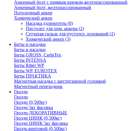
Анкерный болт с прямым крюком,желтопассированный
Анкерный болт, желтопассированный
Потолочный анкер
Химический анкер
Насадка,удлинитель
(0)
Пистолет для хим. анкера
(2)
Сетчатая гильза для пустотел. оснований
(2)
Химический анкер
(3)
Биты и насадки
Биты и насадки
Биты GROSS, СибрТех
Биты INTENSA
Биты Ritter WP
Биты WP, EUROTEX
Биты ПРАКТИКА
Магнитная насадка с шестигранной головкой
Магнитный переходник
Гвозди
Гвозди
Гвозди (0,500кг)
Гвозди 5кг фасовка
Гвозди ДЕКОРАТИВНЫЕ
Гвозди ЦИНК (0,500кг)
Гвозди ЦИНК 5кг фасовка
Гвоздь винтовой (0,500кг)