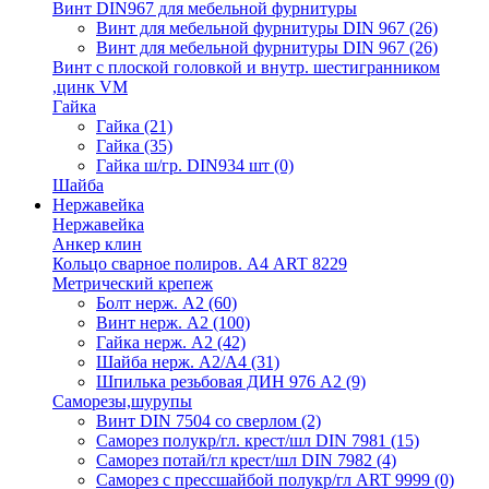
Винт DIN967 для мебельной фурнитуры
Винт для мебельной фурнитуры DIN 967
(26)
Винт для мебельной фурнитуры DIN 967
(26)
Винт с плоской головкой и внутр. шестигранником
,цинк VM
Гайка
Гайка
(21)
Гайка
(35)
Гайка ш/гр. DIN934 шт
(0)
Шайба
Нержавейка
Нержавейка
Анкер клин
Кольцо сварное полиров. А4 ART 8229
Метрический крепеж
Болт нерж. А2
(60)
Винт нерж. А2
(100)
Гайка нерж. А2
(42)
Шайба нерж. А2/А4
(31)
Шпилька резьбовая ДИН 976 А2
(9)
Саморезы,шурупы
Винт DIN 7504 со сверлом
(2)
Саморез полукр/гл. крест/шл DIN 7981
(15)
Саморез потай/гл крест/шл DIN 7982
(4)
Саморез с прессшайбой полукр/гл ART 9999
(0)