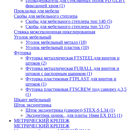
Полкодержатель для стеклянных полок PD GLВ с
фиксацией хром
(1)
Прокладки для мебели
Скобы для мебельного степлера
Скобы для мебельного степлера тип 140
(5)
Скобы для мебельного степлера тип 53
(5)
Стяжка межсекционная никелированная
Уголок мебельный
Уголок мебельный металл
(18)
Уголок мебельный пластик
(10)
Футорка
Футорка металлическая FTSTEELдля винтов и
штоков
(2)
Футорка металлическая FUBALL для винтов и
штоков с распорным шариком
(1)
Футорка пластиковая FTPLAST для винтов и
штоков
(1)
Футорка пластиковая FTSCREW под саморез д.3,5
(1)
Шкант мебельный
Шток эксцентрика
Шток эксцентрика (саморез) STEX-S L34
(1)
Эксцентрик оцинк., для плиты 16мм EX D15
(1)
МЕТРИЧЕСКИЙ КРЕПЕЖ
МЕТРИЧЕСКИЙ КРЕПЕЖ