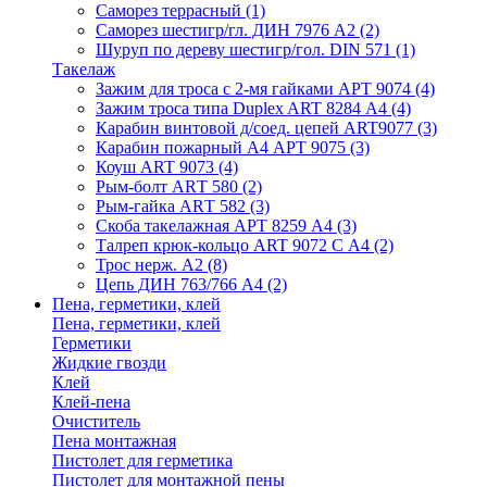
Саморез террасный
(1)
Саморез шестигр/гл. ДИН 7976 А2
(2)
Шуруп по дереву шестигр/гол. DIN 571
(1)
Такелаж
Зажим для троса с 2-мя гайками АРТ 9074
(4)
Зажим троса типа Duplex ART 8284 А4
(4)
Карабин винтовой д/соед. цепей ART9077
(3)
Карабин пожарный А4 АРТ 9075
(3)
Коуш ART 9073
(4)
Рым-болт АRТ 580
(2)
Рым-гайка АRТ 582
(3)
Скоба такелажная АРТ 8259 А4
(3)
Талреп крюк-кольцо ART 9072 С A4
(2)
Трос нерж. А2
(8)
Цепь ДИН 763/766 А4
(2)
Пена, герметики, клей
Пена, герметики, клей
Герметики
Жидкие гвозди
Клей
Клей-пена
Очиститель
Пена монтажная
Пистолет для герметика
Пистолет для монтажной пены