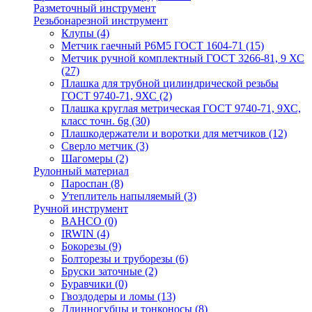
Разметочный инструмент
Резьбонарезной инструмент
Клупы
(4)
Метчик гаечный Р6М5 ГОСТ 1604-71
(15)
Метчик ручной комплектный ГОСТ 3266-81, 9 ХС
(27)
Плашка для трубной цилиндрической резьбы
ГОСТ 9740-71, 9ХС
(2)
Плашка круглая метрическая ГОСТ 9740-71, 9ХС,
класс точн. 6g
(30)
Плашкодержатели и воротки для метчиков
(12)
Сверло метчик
(3)
Шагомеры
(2)
Рулонный материал
Пароспан
(8)
Утеплитель напыляемый
(3)
Ручной инструмент
BAHCO
(0)
IRWIN
(4)
Бокорезы
(9)
Болторезы и труборезы
(6)
Бруски заточные
(2)
Буравчики
(0)
Гвоздодеры и ломы
(13)
Длинногубцы и тонконосы
(8)