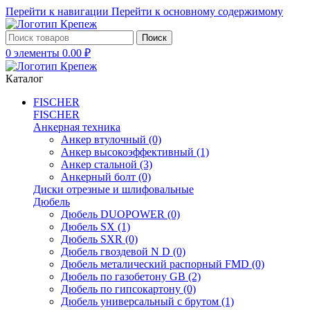
Перейти к навигации
Перейти к основному содержимому
Поиск
0
элементы
0.00
₽
Каталог
FISCHER
FISCHER
Анкерная техника
Анкер втулочный
(0)
Анкер высокоэффективный
(1)
Анкер стальной
(3)
Анкерный болт
(0)
Диски отрезные и шлифовальные
Дюбель
Дюбель DUOPOWER
(0)
Дюбель SX
(1)
Дюбель SXR
(0)
Дюбель гвоздевой N D
(0)
Дюбель металический распорный FMD
(0)
Дюбель по газобетону GB
(2)
Дюбель по гипсокартону
(0)
Дюбель универсальный с брутом
(1)