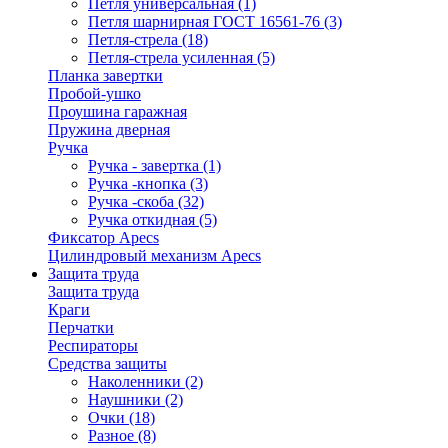
Петля универсальная
(1)
Петля шарнирная ГОСТ 16561-76
(3)
Петля-стрела
(18)
Петля-стрела усиленная
(5)
Планка завертки
Пробой-ушко
Проушина гаражная
Пружина дверная
Ручка
Ручка - завертка
(1)
Ручка -кнопка
(3)
Ручка -скоба
(32)
Ручка откидная
(5)
Фиксатор Apecs
Цилиндровый механизм Apecs
Защита труда
Защита труда
Краги
Перчатки
Респираторы
Средства защиты
Наколенники
(2)
Наушники
(2)
Очки
(18)
Разное
(8)