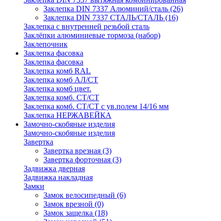
Заклепка DIN 7337 Алюминий/сталь
(26)
Заклепка DIN 7337 СТАЛЬ/СТАЛЬ
(16)
Заклепка с внутренней резьбой сталь
Заклёпки алюминиевые тормоза (набор)
Заклепочник
Заклепка фасовка
Заклепка фасовка
Заклепка комб RAL
Заклепка комб АЛ/СТ
Заклепка комб цвет.
Заклепка комб. СТ/СТ
Заклепка комб. СТ/СТ с ув.полем 14/16 мм
Заклепка НЕРЖАВЕЙКА
Замочно-скобяные изделия
Замочно-скобяные изделия
Завертка
Завертка врезная
(3)
Завертка форточная
(3)
Задвижка дверная
Задвижка накладная
Замки
Замок велосипедный
(6)
Замок врезной
(0)
Замок защелка
(18)