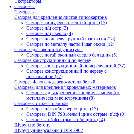
Экстракторы
Саморезы
Саморезы
Саморез для крепления листов гипсокартона
Саморез гипс/дерево желтый цинк
(15)
Саморез п/ц остр
(3)
Саморез п/ц сверло
(4)
Саморез по дереву крупный шаг оксид
(18)
Саморез по металлу частый шаг оксид
(12)
Саморез для оконной фурнитуры
Саморез потай оконный сверло бел цинк
(5)
Саморез конструкционный по дереву
Саморез конструкционный по дереву потай
(37)
Саморез конструкционный по дереву с
прессшайбой
(27)
Саморез Флюгель дерево-металл белый
Саморезы для крепления кровельных материалов
Саморезы для крепления сэндвич - панелей к
металлическим конструкциям
(8)
Саморезы с пресс-шайбой
Саморез п/сф п/ш сверло цинк
(17)
Саморезы DIN 7981белый цинк острые, п\сф
(0)
Саморезы п/сф острые с п/ш цинк
(14)
Шуруп по бетону
Шуруп универсальный DIN 7962