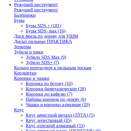
Режущий инструмент
Режущий инструмент
Балеринки
Буры
Буры SDS +
(181)
Буры SDS- max
(16)
Диск фреза по дереву для УШМ
Диски пильные ПРАКТИКА
Зенкеры
Зубила и пики
Зубило SDS Max
(9)
Зубило SDS+
(7)
Кольцо переходное к пильным дискам
Кордщетки
Коронки и чашки
Коронка по бетону
(10)
Коронки биметалические
(28)
Коронки по кафелю
(7)
Наборы коронок по дереву
(6)
Чашки и коронки алмазные
(20)
Круг
Круг зачистной металл (ЛУГА)
(5)
Круг лепестковый
(35)
Круг отрезной алмазный
(33)
Круг отрезной п/мет. (DEBEVER)
(0)