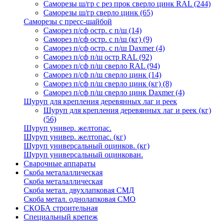
Саморезы ш/гр с рез прок сверло цинк RAL
(244)
Саморезы ш/гр сверло цинк
(65)
Саморезы с пресс-шайбой
Саморез п/сф остр. с п/ш
(14)
Саморез п/сф остр. с п/ш (кг)
(9)
Саморез п/сф остр. с п/ш Daxmer
(4)
Саморез п/сф п/ш остр RAL
(92)
Саморез п/сф п/ш сверло RAL
(94)
Саморез п/сф п/ш сверло цинк
(14)
Саморез п/сф п/ш сверло цинк (кг)
(8)
Саморез п/сф п/ш сверло цинк Daxmer
(4)
Шуруп для крепления деревянных лаг и реек
Шуруп для крепления деревянных лаг и реек (кг)
(56)
Шуруп универ. желтопас.
Шуруп универ. желтопас. (кг)
Шуруп универсальный оцинков. (кг)
Шуруп универсальный оцинкован.
Сварочные аппараты
Скоба металаллическая
Скоба металаллическая
Скоба метал. двухлапковая СМД
Скоба метал. однолапковая СМО
СКОБА строительная
Специальный крепеж