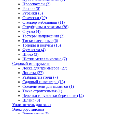
Просекатели
(2)
Распор
(0)
Рубанки
(3)
Стамески
(20)
Степлер мебельный
(11)
Струбцины и зажимы
(38)
Стусло
(4)
Тестеры напряжения
(2)
Тиски слесарные
(6)
Топоры и колуны
(15)
Фумлента
(4)
Шило
(3)
Щетки металлические
(7)
Садовый инструмент
Леска для триммеров
(27)
Лопаты
(27)
Разбрызгиватели
(7)
Садовый инвентарь
(13)
Соеденители для шлангов
(1)
Тачка строительная
(1)
Черенки и рукоятки березовые
(14)
Шланг
(3)
Уплотнитель для окон
Электроустановка
Вентиляция
(5)