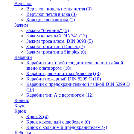
Вертлюг
Вертлюг никель петля петля
(3)
Вертлюг петля вилка
(3)
Кольцо с вертлюгом
(1)
Зажим
Зажим "бочонок"
(5)
Зажим канатный DIN741
(13)
Зажим троса алюм. DIN 3093
(5)
Зажим троса типа Duplex
(7)
Зажим троса типа Simplex
(0)
Карабин
Карабин винтовой (соединитель цепи с гайкой,
звено с затвором)
(10)
Карабин для животных (ключей)
(3)
Карабин пожарный DIN 5299 C
(10)
Карабин с предохранительной гайкой DIN 5299 D
(10)
Карабин тип А с вертлюгом
(12)
Кольцо
Коуш
Крюк
Крюк S
(4)
Крюк качельный с дюбелем
(0)
Крюк с кольцом и предохранителем
(7)
Лебедка