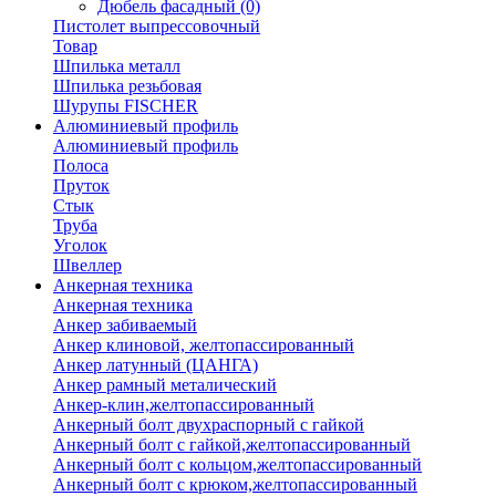
Дюбель фасадный
(0)
Пистолет выпрессовочный
Товар
Шпилька металл
Шпилька резьбовая
Шурупы FISCHER
Алюминиевый профиль
Алюминиевый профиль
Полоса
Пруток
Стык
Труба
Уголок
Швеллер
Анкерная техника
Анкерная техника
Анкер забиваемый
Анкер клиновой, желтопассированный
Анкер латунный (ЦАНГА)
Анкер рамный металический
Анкер-клин,желтопассированный
Анкерный болт двухраспорный с гайкой
Анкерный болт с гайкой,желтопассированный
Анкерный болт с кольцом,желтопассированный
Анкерный болт с крюком,желтопассированный