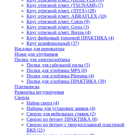
Круг отрезной п/мет. (TSUNAMI)
(7)
Круг отрезной п/мет. (ЛУГА)
(28)
Круг отрезной п/мет. ABRAFLEX
(10)
Круг отрезной п/мет. Cutop
(9)
Круг отрезной п/мет. Gross
(3)
Круг отрезной п/мет. Вихрь
(4)
Круг фибровый торцевой ПРАКТИКА
(4)
Круг шлифовальный
(37)
Насадки для реноватора
Ножи для э/рубанков
Пилки для электролобзика
Пилки для сабельной пилы
(5)
Пилки для э/лобзика MPS
(0)
Пилки для э/лобзика Pilorama
(4)
Пилки для э/лобзика ПРАКТИКА
(39)
Плиткорезы
Развертка регулируемая
Сверла
Набор сверл
(4)
Наборы для установки замков
(4)
Сверло для мебельных стяжек
(2)
Сверло по бетону ПРАКТИКА
(8)
Сверло по бетону с твердосплавной пластиной
ВК8
(21)