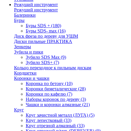
Режущий инструмент
Режущий инструмент
Балеринки
Буры
Буры SDS +
(180)
Буры SDS- max
(16)
Диск фреза по дереву для УШМ
Диски пильные ПРАКТИКА
Зенкеры
Зубила и пики
Зубило SDS Max
(9)
Зубило SDS+
(7)
Кольцо переходное к пильным дискам
Кордщетки
Коронки и чашки
Коронка по бетону
(10)
Коронки биметалические
(28)
Коронки по кафелю
(7)
Наборы коронок по дереву
(3)
Чашки и коронки алмазные
(21)
Круг
Круг зачистной металл (ЛУГА)
(5)
Круг лепестковый
(33)
Круг отрезной алмазный
(33)
Круг отрезной п/мет. (DEBEVER)
(0)