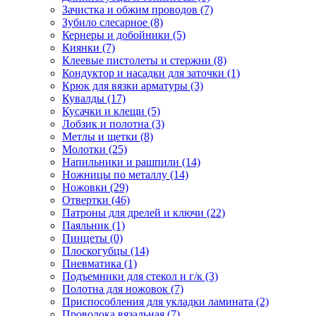
Зачистка и обжим проводов
(7)
Зубило слесарное
(8)
Кернеры и добойники
(5)
Киянки
(7)
Клеевые пистолеты и стержни
(8)
Кондуктор и насадки для заточки
(1)
Крюк для вязки арматуры
(3)
Кувалды
(17)
Кусачки и клещи
(5)
Лобзик и полотна
(3)
Метлы и щетки
(8)
Молотки
(25)
Напильники и рашпили
(14)
Ножницы по металлу
(14)
Ножовки
(29)
Отвертки
(46)
Патроны для дрелей и ключи
(22)
Паяльник
(1)
Пинцеты
(0)
Плоскогубцы
(14)
Пневматика
(1)
Подъемники для стекол и г/к
(3)
Полотна для ножовок
(7)
Приспособления для укладки ламината
(2)
Проволока вязальная
(7)