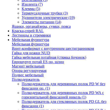
Изолента
(7)
Клемма
(5)
Термоусадочные трубки
(3)
Удлинители электрические
(19)
Элементы питания
(14)
Ящики, органайзеры, сумки, пояса
Краска-спрей RAL
Лестницы и стремянки
Мебельная фурнитура
Мебельная фурнитура
Винт-конфирмат с внутренним шестигранником
Гайка для ножки NUD
Гайка мебельная потайная (стяжка бочонок)
Еврошуруп потай ES оц. шлиц
Магнит мебельный
Опора регулируемая
Подвес мебельный
Полкодержатель
Полкодержатель для деревянных полок PD W без
фиксации оц.
(1)
Полкодержатель для деревянных полок PD WA с
горизонтальной фиксацией никель
(1)
Полкодержатель для стеклянных полок PD GL без
фиксации
(1)