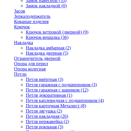
Замок навесной
(53)
Замок накладной
(0)
Засов
Зеркалодержатель
Кованые изделия
Крючок
Крючок ветровой (дверной)
(9)
Крючок-вешалка
(36)
Накладка
Накладка амбарная
(2)
Накладка дверная
(5)
Ограничитель дверной
Опора для перил
Опора колесная
Петли
Петля ввёртная
(3)
Петля гаражная с подшипником
(3)
Петля гаражная с шариком
(12)
Петля декоративная
(1)
Петля каплевидная с подшипником
(4)
Петля карточная Металист
(8)
Петля лягушка
(2)
Петля накладная
(26)
Петля нержавейка
(2)
Петля рояльная
(3)