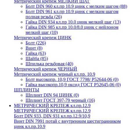
Метрический крепеж МЕЛКИЙ ШАГ
Болт DIN 960 кл.пр 10.9 цинк с мелким шагом
(88)
Болт DIN 961 кл.пр 10.9 цинк с мелким шагом
полная резьба
(26)
Гайка DIN 934 кл.пр 10.0 цинк мелкий шаг
(13)
Гайка DIN 985 кл.пр 10.0/8.0 цинк с нейлоном
мелкий шаг
(10)
Метрический крепеж ЦИНК
Болт
(226)
Винт
(8)
Гайка
(63)
Шайба
(85)
Шпилька резьбовая
(40)
Метрический крепеж ЧЕРНЫЙ
Метрический крепеж черный кл.пр. 10.9
Болт высокопр. 10,9 ГОСТ 7798/ Р52644-06
(0)
Гайка высокопр.10,9 оксид ГОСТ Р52645-06
(0)
ШПЛИНТЫ
Шплинт DIN 94 ЦИНК
(0)
Шплинт ГОСТ 397-79 черный
(16)
МЕТРИЧЕСКИЙ КРЕПЕЖ кл.пр.12.9
МЕТРИЧЕСКИЙ КРЕПЕЖ кл.пр.12.9
Болт DIN 933, DIN 931 кл.пр.12.9/10,9
Винт DIN 7991 потай с внутренним шестигранником
цинк кл.пр.10.9