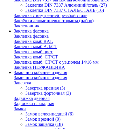
Заклепка DIN 7337 Алюминий/сталь
(27)
Заклепка DIN 7337 СТАЛЬ/СТАЛЬ
(16)
Заклепка с внутренней резьбой сталь
Заклёпки алюминиевые тормоза (набор)
Заклепочник
Заклепка фасовка
Заклепка фасовка
Заклепка комб RAL
Заклепка комб АЛ/СТ
Заклепка комб цвет.
Заклепка комб. СТ/СТ
Заклепка комб. СТ/СТ с ув.полем 14/16 мм
Заклепка НЕРЖАВЕЙКА
Замочно-скобяные изделия
Замочно-скобяные изделия
Завертка
Завертка врезная
(3)
Завертка форточная
(3)
Задвижка дверная
Задвижка накладная
Замки
Замок велосипедный
(6)
Замок врезной
(0)
Замок защелка
(18)