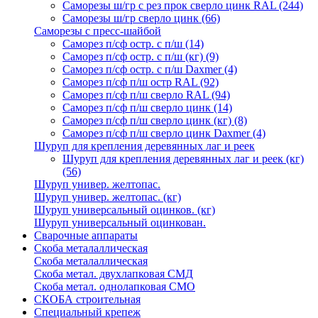
Саморезы ш/гр с рез прок сверло цинк RAL
(244)
Саморезы ш/гр сверло цинк
(66)
Саморезы с пресс-шайбой
Саморез п/сф остр. с п/ш
(14)
Саморез п/сф остр. с п/ш (кг)
(9)
Саморез п/сф остр. с п/ш Daxmer
(4)
Саморез п/сф п/ш остр RAL
(92)
Саморез п/сф п/ш сверло RAL
(94)
Саморез п/сф п/ш сверло цинк
(14)
Саморез п/сф п/ш сверло цинк (кг)
(8)
Саморез п/сф п/ш сверло цинк Daxmer
(4)
Шуруп для крепления деревянных лаг и реек
Шуруп для крепления деревянных лаг и реек (кг)
(56)
Шуруп универ. желтопас.
Шуруп универ. желтопас. (кг)
Шуруп универсальный оцинков. (кг)
Шуруп универсальный оцинкован.
Сварочные аппараты
Скоба металаллическая
Скоба металаллическая
Скоба метал. двухлапковая СМД
Скоба метал. однолапковая СМО
СКОБА строительная
Специальный крепеж