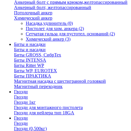
Анкерный болт с прямым крюком,желтопассированный
Анкерный болт, желтопассированный
Потолочный анкер
Химический анкер
Насадка,удлинитель
(0)
Пистолет для хим. анкера
(2)
Сетчатая гильза для пустотел. оснований
(2)
Химический анкер
(3)
Биты и насадки
Биты и насадки
Биты GROSS, СибрТех
Биты INTENSA
Биты Ritter WP
Биты WP, EUROTEX
Биты ПРАКТИКА
Магнитная насадка с шестигранной головкой
Магнитный переходник
Гвозди
Гвозди
Гвозди 1кг
Гвозди для монтажного пистолета
Гвозди для нейлера тип 18GA
Гвозди
Гвозди
Гвозди (0,500кг)