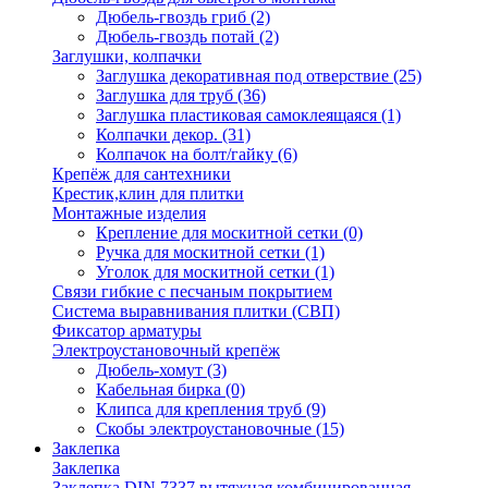
Дюбель-гвоздь гриб
(2)
Дюбель-гвоздь потай
(2)
Заглушки, колпачки
Заглушка декоративная под отверствие
(25)
Заглушка для труб
(36)
Заглушка пластиковая самоклеящаяся
(1)
Колпачки декор.
(31)
Колпачок на болт/гайку
(6)
Крепёж для сантехники
Крестик,клин для плитки
Монтажные изделия
Крепление для москитной сетки
(0)
Ручка для москитной сетки
(1)
Уголок для москитной сетки
(1)
Связи гибкие с песчаным покрытием
Система выравнивания плитки (СВП)
Фиксатор арматуры
Электроустановочный крепёж
Дюбель-хомут
(3)
Кабельная бирка
(0)
Клипса для крепления труб
(9)
Скобы электроустановочные
(15)
Заклепка
Заклепка
Заклепка DIN 7337 вытяжная комбинированная