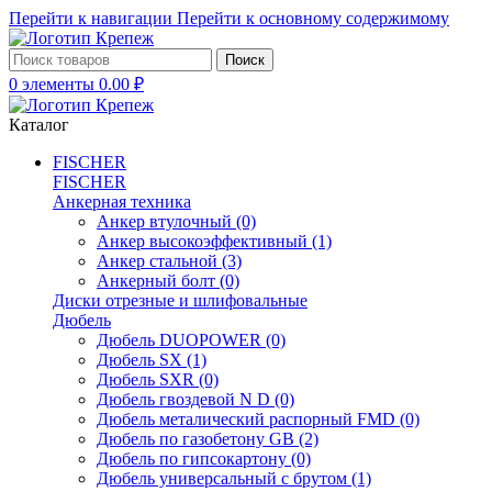
Перейти к навигации
Перейти к основному содержимому
Поиск
0
элементы
0.00
₽
Каталог
FISCHER
FISCHER
Анкерная техника
Анкер втулочный
(0)
Анкер высокоэффективный
(1)
Анкер стальной
(3)
Анкерный болт
(0)
Диски отрезные и шлифовальные
Дюбель
Дюбель DUOPOWER
(0)
Дюбель SX
(1)
Дюбель SXR
(0)
Дюбель гвоздевой N D
(0)
Дюбель металический распорный FMD
(0)
Дюбель по газобетону GB
(2)
Дюбель по гипсокартону
(0)
Дюбель универсальный с брутом
(1)