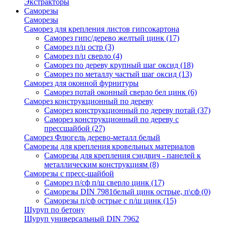
Экстракторы
Саморезы
Саморезы
Саморез для крепления листов гипсокартона
Саморез гипс/дерево желтый цинк
(17)
Саморез п/ц остр
(3)
Саморез п/ц сверло
(4)
Саморез по дереву крупный шаг оксид
(18)
Саморез по металлу частый шаг оксид
(13)
Саморез для оконной фурнитуры
Саморез потай оконный сверло бел цинк
(6)
Саморез конструкционный по дереву
Саморез конструкционный по дереву потай
(37)
Саморез конструкционный по дереву с
прессшайбой
(27)
Саморез Флюгель дерево-металл белый
Саморезы для крепления кровельных материалов
Саморезы для крепления сэндвич - панелей к
металлическим конструкциям
(8)
Саморезы с пресс-шайбой
Саморез п/сф п/ш сверло цинк
(17)
Саморезы DIN 7981белый цинк острые, п\сф
(0)
Саморезы п/сф острые с п/ш цинк
(15)
Шуруп по бетону
Шуруп универсальный DIN 7962