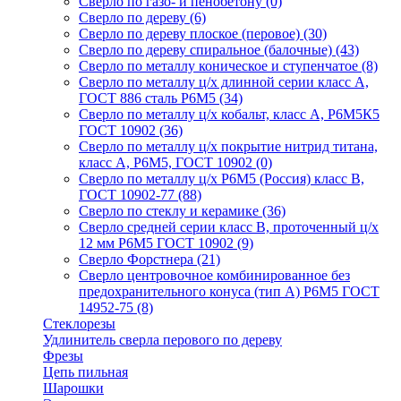
Сверло по газо- и пенобетону
(0)
Сверло по дереву
(6)
Сверло по дереву плоское (перовое)
(30)
Сверло по дереву спиральное (балочные)
(43)
Сверло по металлу коническое и ступенчатое
(8)
Сверло по металлу ц/х длинной серии класс А,
ГОСТ 886 сталь Р6М5
(34)
Сверло по металлу ц/х кобальт, класс А, Р6М5К5
ГОСТ 10902
(36)
Сверло по металлу ц/х покрытие нитрид титана,
класс А, Р6М5, ГОСТ 10902
(0)
Сверло по металлу ц/х Р6М5 (Россия) класс В,
ГОСТ 10902-77
(88)
Сверло по стеклу и керамике
(36)
Сверло средней серии класс В, проточенный ц/х
12 мм Р6М5 ГОСТ 10902
(9)
Сверло Форстнера
(21)
Сверло центровочное комбинированное без
предохранительного конуса (тип А) Р6М5 ГОСТ
14952-75
(8)
Стеклорезы
Удлинитель сверла перового по дереву
Фрезы
Цепь пильная
Шарошки