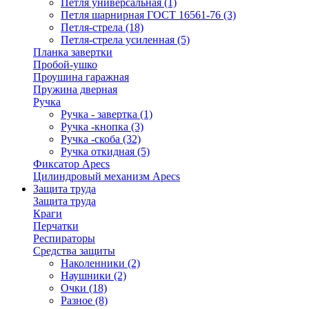
Петля универсальная
(1)
Петля шарнирная ГОСТ 16561-76
(3)
Петля-стрела
(18)
Петля-стрела усиленная
(5)
Планка завертки
Пробой-ушко
Проушина гаражная
Пружина дверная
Ручка
Ручка - завертка
(1)
Ручка -кнопка
(3)
Ручка -скоба
(32)
Ручка откидная
(5)
Фиксатор Apecs
Цилиндровый механизм Apecs
Защита труда
Защита труда
Краги
Перчатки
Респираторы
Средства защиты
Наколенники
(2)
Наушники
(2)
Очки
(18)
Разное
(8)