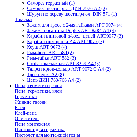
Саморез террасный
(1)
Саморез шестигр/гл. ДИН 7976 А2
(2)
Шуруп по дереву шестигр/гол. DIN 571
(1)
Такелаж
Зажим для троса с 2-мя гайками АРТ 9074
(4)
Зажим троса типа Duplex ART 8284 А4
(4)
Карабин винтовой д/соед. цепей ART9077
(3)
Карабин пожарный А4 АРТ 9075
(3)
Коуш ART 9073
(4)
Рым-болт АRТ 580
(2)
Рым-гайка АRТ 582
(3)
Скоба такелажная АРТ 8259 А4
(3)
Талреп крюк-кольцо ART 9072 С A4
(2)
Трос нерж. А2
(8)
Цепь ДИН 763/766 А4
(2)
Пена, герметики, клей
Пена, герметики, клей
Герметики
Жидкие гвозди
Клей
Клей-пена
Очиститель
Пена монтажная
Пистолет для герметика
Пистолет для монтажной пены