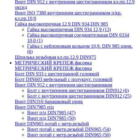
Винт DIN 912 с внутренним шестигранником кл.пр.12.9
оксид
Винт ISO 7380 внутренним шестигранником п/кр.
кл.пр.10,9
Гайка высокопрочная 12,9 DIN 934,DIN 985
Гайка высокопрочная DIN 934 12,9
(13)
Гайка высокопрочная соединительная DIN 6334
10,0
(1)
Гайка с нейлоновым кольцом 10,9. DIN 985 цинк.
(6)
Шпилька резьбовая кл.пр.12.9 DIN975
МЕТРИЧЕСКИЙ КРЕПЕЖ фасовка
МЕТРИЧЕСКИЙ КРЕПЕЖ фасовка
Болт DIN 933 с шестигранной головкой
Болт DIN603 мебельный с полукруг. головкой
Винт DIN 912 с внутренним шестигранником
Болт с внутренним шестигранником DIN912
(6)
Болт с внутренним шестигранником DIN912
(25)
Винт DIN316 барашковый цинк
Винт DIN7985 п/ц
Винт п/ц DIN7985
(47)
Винт п/ц DIN7985
(50)
Винт DIN965 потай с метр.резьбой
Винт потай с метр.резьбой DIN965
(54)
Винт потай с метр.резьбой DIN965
(56)