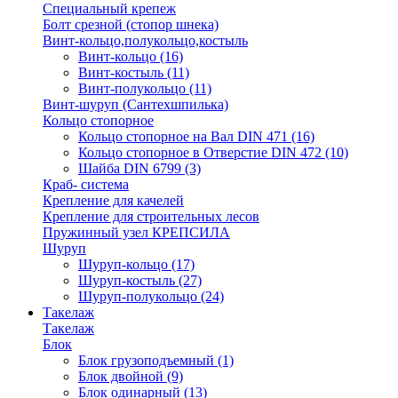
Специальный крепеж
Болт срезной (стопор шнека)
Винт-кольцо,полукольцо,костыль
Винт-кольцо
(16)
Винт-костыль
(11)
Винт-полукольцо
(11)
Винт-шуруп (Сантехшпилька)
Кольцо стопорное
Кольцо cтопорное на Вал DIN 471
(16)
Кольцо стопорное в Отверстие DIN 472
(10)
Шайба DIN 6799
(3)
Краб- система
Крепление для качелей
Крепление для строительных лесов
Пружинный узел КРЕПСИЛА
Шуруп
Шуруп-кольцо
(17)
Шуруп-костыль
(27)
Шуруп-полукольцо
(24)
Такелаж
Такелаж
Блок
Блок грузоподъемный
(1)
Блок двойной
(9)
Блок одинарный
(13)