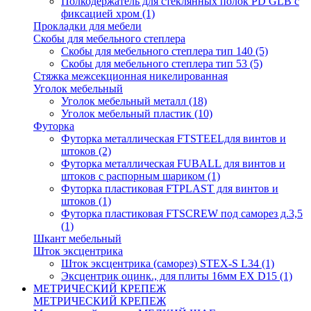
Полкодержатель для стеклянных полок PD GLВ с
фиксацией хром
(1)
Прокладки для мебели
Скобы для мебельного степлера
Скобы для мебельного степлера тип 140
(5)
Скобы для мебельного степлера тип 53
(5)
Стяжка межсекционная никелированная
Уголок мебельный
Уголок мебельный металл
(18)
Уголок мебельный пластик
(10)
Футорка
Футорка металлическая FTSTEELдля винтов и
штоков
(2)
Футорка металлическая FUBALL для винтов и
штоков с распорным шариком
(1)
Футорка пластиковая FTPLAST для винтов и
штоков
(1)
Футорка пластиковая FTSCREW под саморез д.3,5
(1)
Шкант мебельный
Шток эксцентрика
Шток эксцентрика (саморез) STEX-S L34
(1)
Эксцентрик оцинк., для плиты 16мм EX D15
(1)
МЕТРИЧЕСКИЙ КРЕПЕЖ
МЕТРИЧЕСКИЙ КРЕПЕЖ