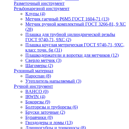
Разметочный инструмент
Резьбонарезной инструмент
Клупы
(4)
Метчик гаечный Р6М5 ГОСТ 1604-71
(13)
Метчик ручной комплектный ГОСТ 3266-81, 9 ХС
(28)
Плашка для трубной цилиндрической резьбы
ГОСТ 9740-71, 9ХС
(2)
Плашка круглая метрическая ГОСТ 9740-71, 9ХС,
класс точн. 6g
(31)
Плашкодержатели и воротки для метчиков
(12)
Сверло метчик
(3)
Шагомеры
(2)
Рулонный материал
Пароспан
(8)
Утеплитель напыляемый
(3)
Ручной инструмент
BAHCO
(0)
IRWIN
(4)
Бокорезы
(9)
Болторезы и труборезы
(6)
Бруски заточные
(2)
Буравчики
(0)
Гвоздодеры и ломы
(13)
Длинногубцы и тонконосы
(8)