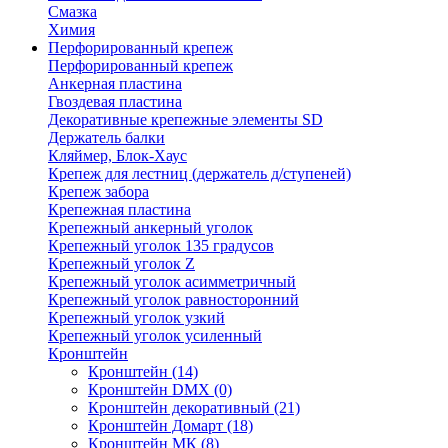
Смазка
Химия
Перфорированный крепеж
Перфорированный крепеж
Анкерная пластина
Гвоздевая пластина
Декоративные крепежные элементы SD
Держатель балки
Кляймер, Блок-Хаус
Крепеж для лестниц (держатель д/ступеней)
Крепеж забора
Крепежная пластина
Крепежный анкерный уголок
Крепежный уголок 135 градусов
Крепежный уголок Z
Крепежный уголок асимметричный
Крепежный уголок равносторонний
Крепежный уголок узкий
Крепежный уголок усиленный
Кронштейн
Кронштейн
(14)
Кронштейн DMX
(0)
Кронштейн декоративный
(21)
Кронштейн Домарт
(18)
Кронштейн МК
(8)