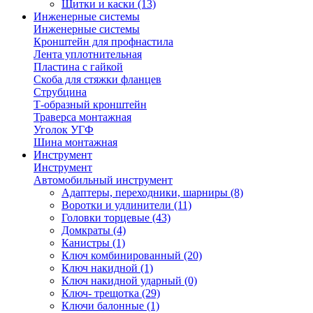
Щитки и каски
(13)
Инженерные системы
Инженерные системы
Кронштейн для профнастила
Лента уплотнительная
Пластина с гайкой
Скоба для стяжки фланцев
Струбцина
Т-образный кронштейн
Траверса монтажная
Уголок УГФ
Шина монтажная
Инструмент
Инструмент
Автомобильный инструмент
Адаптеры, переходники, шарниры
(8)
Воротки и удлинители
(11)
Головки торцевые
(43)
Домкраты
(4)
Канистры
(1)
Ключ комбинированный
(20)
Ключ накидной
(1)
Ключ накидной ударный
(0)
Ключ- трещотка
(29)
Ключи балонные
(1)