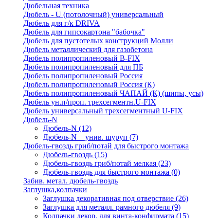
Дюбельная техника
Дюбель - U (потолочный) универсальный
Дюбель для г/к DRIVA
Дюбель для гипсокартона "бабочка"
Дюбель для пустотелых конструкций Молли
Дюбель металлический для газобетона
Дюбель полипропиленовый В-FIX
Дюбель полипропиленовый для ПБ
Дюбель полипропиленовый Россия
Дюбель полипропиленовый Россия (К)
Дюбель полипропиленовый ЧАПАЙ (К) (шипы, усы)
Дюбель ун.п/проп. трехсегментн.U-FIX
Дюбель универсальный трехсегментный U-FIX
Дюбель-N
Дюбель-N
(12)
Дюбель-N + унив. шуруп
(7)
Дюбель-гвоздь гриб/потай для быстрого монтажа
Дюбель-гвоздь
(15)
Дюбель-гвоздь гриб/потай мелкая
(23)
Дюбель-гвоздь для быстрого монтажа
(0)
Забив. метал. дюбель-гвоздь
Заглушка,колпачки
Заглушка декоративная под отверствие
(26)
Заглушка для металл. рамного дюбеля
(9)
Колпачки декор. для винта-конфирмата
(15)