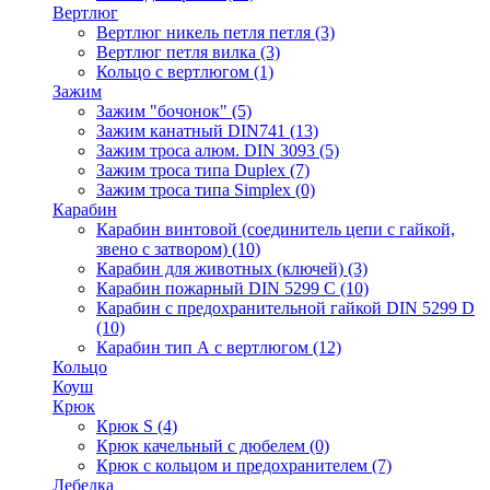
Вертлюг
Вертлюг никель петля петля
(3)
Вертлюг петля вилка
(3)
Кольцо с вертлюгом
(1)
Зажим
Зажим "бочонок"
(5)
Зажим канатный DIN741
(13)
Зажим троса алюм. DIN 3093
(5)
Зажим троса типа Duplex
(7)
Зажим троса типа Simplex
(0)
Карабин
Карабин винтовой (соединитель цепи с гайкой,
звено с затвором)
(10)
Карабин для животных (ключей)
(3)
Карабин пожарный DIN 5299 C
(10)
Карабин с предохранительной гайкой DIN 5299 D
(10)
Карабин тип А с вертлюгом
(12)
Кольцо
Коуш
Крюк
Крюк S
(4)
Крюк качельный с дюбелем
(0)
Крюк с кольцом и предохранителем
(7)
Лебедка