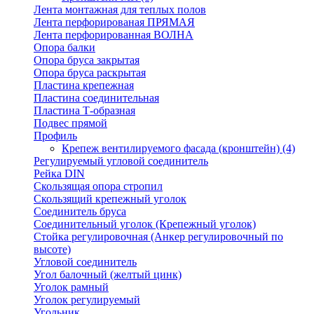
Лента монтажная для теплых полов
Лента перфорированая ПРЯМАЯ
Лента перфорированная ВОЛНА
Опора балки
Опора бруса закрытая
Опора бруса раскрытая
Пластина крепежная
Пластина соединительная
Пластина Т-образная
Подвес прямой
Профиль
Крепеж вентилируемого фасада (кронштейн)
(4)
Регулируемый угловой соединитель
Рейка DIN
Скользящая опора стропил
Скользящий крепежный уголок
Соединитель бруса
Соединительный уголок (Крепежный уголок)
Стойка регулировочная (Анкер регулировочный по
высоте)
Угловой соединитель
Угол балочный (желтый цинк)
Уголок рамный
Уголок регулируемый
Угольник