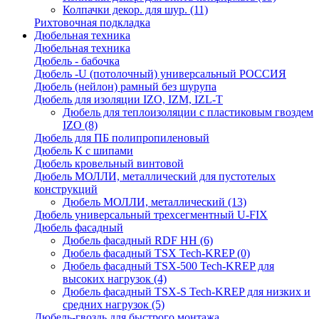
Колпачки декор. для шур.
(11)
Рихтовочная подкладка
Дюбельная техника
Дюбельная техника
Дюбель - бабочка
Дюбель -U (потолочный) универсальный РОССИЯ
Дюбель (нейлон) рамный без шурупа
Дюбель для изоляции IZO, IZM, IZL-T
Дюбель для теплоизоляции с пластиковым гвоздем
IZO
(8)
Дюбель для ПБ полипропиленовый
Дюбель К с шипами
Дюбель кровельный винтовой
Дюбель МОЛЛИ, металлический для пустотелых
конструкций
Дюбель МОЛЛИ, металлический
(13)
Дюбель универсальный трехсегментный U-FIX
Дюбель фасадный
Дюбель фасадный RDF НН
(6)
Дюбель фасадный TSX Tech-KREP
(0)
Дюбель фасадный TSX-500 Tech-KREP для
высоких нагрузок
(4)
Дюбель фасадный TSX-S Tech-KREP для низких и
средних нагрузок
(5)
Дюбель-гвоздь для быстрого монтажа