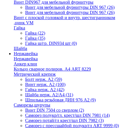
Винт DIN967 для мебельной фурнитуры
Винт для мебельной фурнитуры DIN 967
(26)
Винт для мебельной фурнитуры DIN 967
(26)
Винт с плоской головкой и внутр. шестигранником
,цинк VM
Гайка
Гайка
(22)
Гайка
(35)
Гайка ш/гр. DIN934 шт
(0)
Шайба
Нержавейка
Нержавейка
Анкер клин
Кольцо сварное полиров. А4 ART 8229
Метрический крепеж
Болт нерж. А2
(59)
Винт нерж. А2
(100)
Гайка нерж. А2
(42)
Шайба нерж. А2/А4
(31)
Шпилька резьбовая ДИН 976 А2
(9)
Саморезы,шурупы
Винт DIN 7504 со сверлом
(2)
Саморез полукр/гл. крест/шл DIN 7981
(14)
Саморез потай/гл крест/шл DIN 7982
(3)
Саморез с прессшайбой полукр/гл ART 9999
(0)