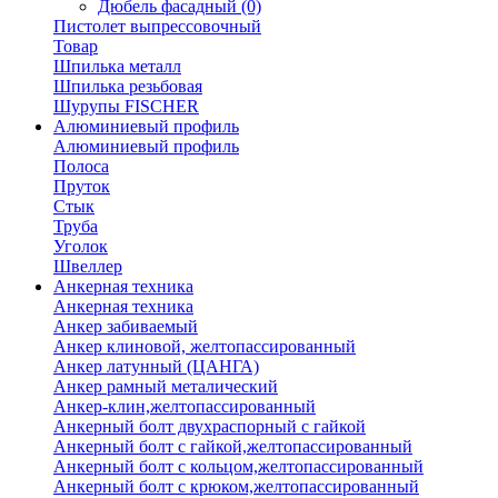
Дюбель фасадный
(0)
Пистолет выпрессовочный
Товар
Шпилька металл
Шпилька резьбовая
Шурупы FISCHER
Алюминиевый профиль
Алюминиевый профиль
Полоса
Пруток
Стык
Труба
Уголок
Швеллер
Анкерная техника
Анкерная техника
Анкер забиваемый
Анкер клиновой, желтопассированный
Анкер латунный (ЦАНГА)
Анкер рамный металический
Анкер-клин,желтопассированный
Анкерный болт двухраспорный с гайкой
Анкерный болт с гайкой,желтопассированный
Анкерный болт с кольцом,желтопассированный
Анкерный болт с крюком,желтопассированный