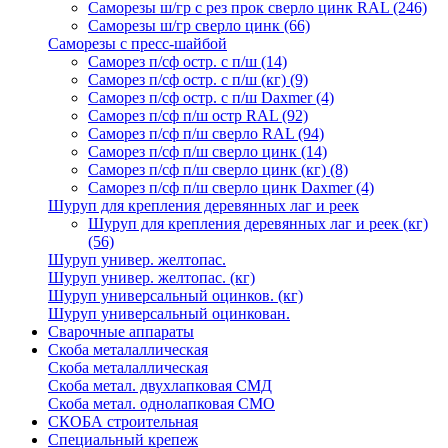
Саморезы ш/гр с рез прок сверло цинк RAL
(246)
Саморезы ш/гр сверло цинк
(66)
Саморезы с пресс-шайбой
Саморез п/сф остр. с п/ш
(14)
Саморез п/сф остр. с п/ш (кг)
(9)
Саморез п/сф остр. с п/ш Daxmer
(4)
Саморез п/сф п/ш остр RAL
(92)
Саморез п/сф п/ш сверло RAL
(94)
Саморез п/сф п/ш сверло цинк
(14)
Саморез п/сф п/ш сверло цинк (кг)
(8)
Саморез п/сф п/ш сверло цинк Daxmer
(4)
Шуруп для крепления деревянных лаг и реек
Шуруп для крепления деревянных лаг и реек (кг)
(56)
Шуруп универ. желтопас.
Шуруп универ. желтопас. (кг)
Шуруп универсальный оцинков. (кг)
Шуруп универсальный оцинкован.
Сварочные аппараты
Скоба металаллическая
Скоба металаллическая
Скоба метал. двухлапковая СМД
Скоба метал. однолапковая СМО
СКОБА строительная
Специальный крепеж