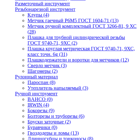
Разметочный инструмент
Резьбонарезной инструмент
Клупы
(4)
Метчик гаечный Р6М5 ГОСТ 1604-71
(13)
Метчик ручной комплектный ГОСТ 3266-81, 9 ХС
(28)
Плашка для трубной цилиндрической резьбы
ГОСТ 9740-71, 9ХС
(2)
Плашка круглая метрическая ГОСТ 9740-71, 9ХС,
класс точн. 6g
(31)
Плашкодержатели и воротки для метчиков
(12)
Сверло метчик
(3)
Шагомеры
(2)
Рулонный материал
Пароспан
(8)
Утеплитель напыляемый
(3)
Ручной инструмент
BAHCO
(0)
IRWIN
(4)
Бокорезы
(9)
Болторезы и труборезы
(6)
Бруски заточные
(2)
Буравчики
(0)
Гвоздодеры и ломы
(13)
Длинногубцы и тонконосы
(8)