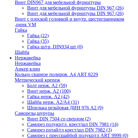
Винт DIN967 для мебельной фурнитуры
Винт для мебельной фурнитуры DIN 967
(26)
Винт для мебельной фурнитуры DIN 967
(26)
Винт с плоской головкой и внутр. шестигранником
,цинк VM
Гайка
Гайка
(22)
Гайка
(35)
Гайка ш/гр. DIN934 шт
(0)
Шайба
Нержавейка
Нержавейка
Анкер клин
Кольцо сварное полиров. А4 ART 8229
Метрический крепеж
Болт нерж. А2
(59)
Винт нерж. А2
(100)
Гайка нерж. А2
(42)
Шайба нерж. А2/А4
(31)
Шпилька резьбовая ДИН 976 А2
(9)
Саморезы,шурупы
Винт DIN 7504 со сверлом
(2)
Саморез полукр/гл. крест/шл DIN 7981
(14)
Саморез потай/гл крест/шл DIN 7982
(3)
Саморез с прессшайбой полукр/гл ART 9999
(0)