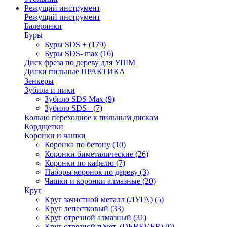
Режущий инструмент
Режущий инструмент
Балеринки
Буры
Буры SDS +
(179)
Буры SDS- max
(16)
Диск фреза по дереву для УШМ
Диски пильные ПРАКТИКА
Зенкеры
Зубила и пики
Зубило SDS Max
(9)
Зубило SDS+
(7)
Кольцо переходное к пильным дискам
Кордщетки
Коронки и чашки
Коронка по бетону
(10)
Коронки биметалические
(26)
Коронки по кафелю
(7)
Наборы коронок по дереву
(3)
Чашки и коронки алмазные
(20)
Круг
Круг зачистной металл (ЛУГА)
(5)
Круг лепестковый
(33)
Круг отрезной алмазный
(31)
Круг отрезной п/мет. (DEBEVER)
(0)