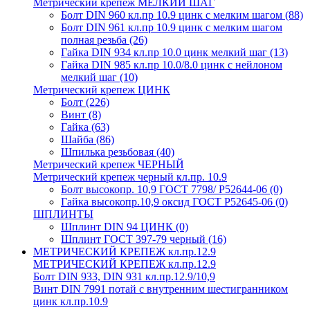
Метрический крепеж МЕЛКИЙ ШАГ
Болт DIN 960 кл.пр 10.9 цинк с мелким шагом
(88)
Болт DIN 961 кл.пр 10.9 цинк с мелким шагом
полная резьба
(26)
Гайка DIN 934 кл.пр 10.0 цинк мелкий шаг
(13)
Гайка DIN 985 кл.пр 10.0/8.0 цинк с нейлоном
мелкий шаг
(10)
Метрический крепеж ЦИНК
Болт
(226)
Винт
(8)
Гайка
(63)
Шайба
(86)
Шпилька резьбовая
(40)
Метрический крепеж ЧЕРНЫЙ
Метрический крепеж черный кл.пр. 10.9
Болт высокопр. 10,9 ГОСТ 7798/ Р52644-06
(0)
Гайка высокопр.10,9 оксид ГОСТ Р52645-06
(0)
ШПЛИНТЫ
Шплинт DIN 94 ЦИНК
(0)
Шплинт ГОСТ 397-79 черный
(16)
МЕТРИЧЕСКИЙ КРЕПЕЖ кл.пр.12.9
МЕТРИЧЕСКИЙ КРЕПЕЖ кл.пр.12.9
Болт DIN 933, DIN 931 кл.пр.12.9/10,9
Винт DIN 7991 потай с внутренним шестигранником
цинк кл.пр.10.9