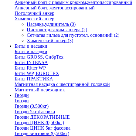
Анкерный болт с прямым крюком,желтопассированный
Анкерный болт, желтопассированный
Потолочный анкер
Химический анкер
Насадка,удлинитель
(0)
Пистолет для хим. анкера
(2)
Сетчатая гильза для пустотел. оснований
(2)
Химический анкер
(3)
Биты и насадки
Биты и насадки
Биты GROSS, СибрТех
Биты INTENSA
Биты Ritter WP
Биты WP, EUROTEX
Биты ПРАКТИКА
Магнитная насадка с шестигранной головкой
Магнитный переходник
Гвозди
Гвозди
Гвозди (0,500кг)
Гвозди 5кг фасовка
Гвозди ДЕКОРАТИВНЫЕ
Гвозди ЦИНК (0,500кг)
Гвозди ЦИНК 5кг фасовка
Гвоздь винтовой (0,500кг)