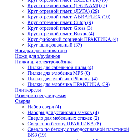
Круг отрезной п/мет. (TSUNAMI)
(7)
Круг отрезной п/мет. (ЛУГА)
(29)
Круг отрезной п/мет. ABRAFLEX
(10)
Круг отрезной п/мет. Cutop
(9)
Круг отрезной п/мет. Gross
(3)
Круг отрезной п/мет. Вихрь
(4)
Круг фибровый торцевой ПРАКТИКА
(4)
Круг шлифовальный
(37)
Насадки для реноватора
Ножи для э/рубанков
Пилки для электролобзика
Пилки для сабельной пилы
(4)
Пилки для э/лобзика MPS
(0)
Пилки для э/лобзика Pilorama
(4)
Пилки для э/лобзика ПРАКТИКА
(39)
Плиткорезы
Развертка регулируемая
Сверла
Набор сверл
(4)
Наборы для установки замков
(4)
Сверло для мебельных стяжек
(2)
Сверло по бетону ПРАКТИКА
(8)
Сверло по бетону с твердосплавной пластиной
ВК8
(19)