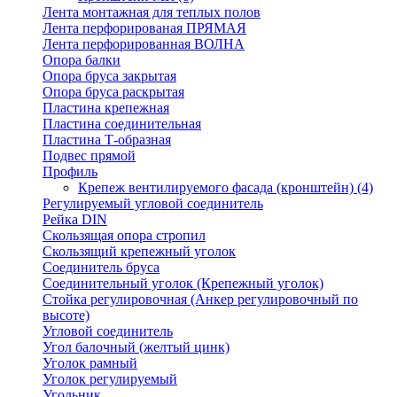
Лента монтажная для теплых полов
Лента перфорированая ПРЯМАЯ
Лента перфорированная ВОЛНА
Опора балки
Опора бруса закрытая
Опора бруса раскрытая
Пластина крепежная
Пластина соединительная
Пластина Т-образная
Подвес прямой
Профиль
Крепеж вентилируемого фасада (кронштейн)
(4)
Регулируемый угловой соединитель
Рейка DIN
Скользящая опора стропил
Скользящий крепежный уголок
Соединитель бруса
Соединительный уголок (Крепежный уголок)
Стойка регулировочная (Анкер регулировочный по
высоте)
Угловой соединитель
Угол балочный (желтый цинк)
Уголок рамный
Уголок регулируемый
Угольник