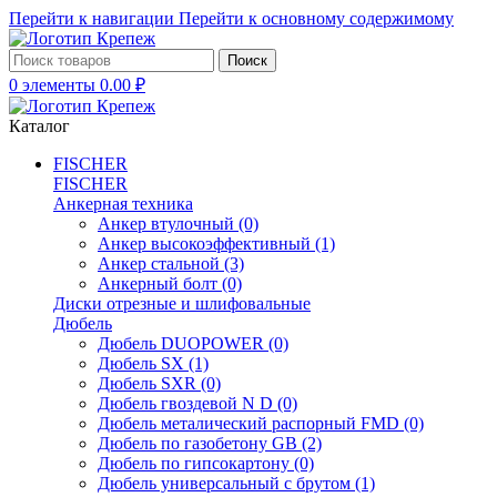
Перейти к навигации
Перейти к основному содержимому
Поиск
0
элементы
0.00
₽
Каталог
FISCHER
FISCHER
Анкерная техника
Анкер втулочный
(0)
Анкер высокоэффективный
(1)
Анкер стальной
(3)
Анкерный болт
(0)
Диски отрезные и шлифовальные
Дюбель
Дюбель DUOPOWER
(0)
Дюбель SX
(1)
Дюбель SXR
(0)
Дюбель гвоздевой N D
(0)
Дюбель металический распорный FMD
(0)
Дюбель по газобетону GB
(2)
Дюбель по гипсокартону
(0)
Дюбель универсальный с брутом
(1)