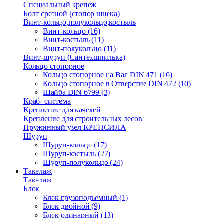
Специальный крепеж
Болт срезной (стопор шнека)
Винт-кольцо,полукольцо,костыль
Винт-кольцо
(16)
Винт-костыль
(11)
Винт-полукольцо
(11)
Винт-шуруп (Сантехшпилька)
Кольцо стопорное
Кольцо cтопорное на Вал DIN 471
(16)
Кольцо стопорное в Отверстие DIN 472
(10)
Шайба DIN 6799
(3)
Краб- система
Крепление для качелей
Крепление для строительных лесов
Пружинный узел КРЕПСИЛА
Шуруп
Шуруп-кольцо
(17)
Шуруп-костыль
(27)
Шуруп-полукольцо
(24)
Такелаж
Такелаж
Блок
Блок грузоподъемный
(1)
Блок двойной
(9)
Блок одинарный
(13)