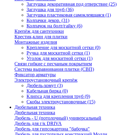
Заглушка декоративная под отверствие
(25)
Заглушка для труб
(36)
Заглушка пластиковая самоклеящаяся
(1)
Колпачки декор.
(31)
Колпачок на болт/гайку
(6)
Крепёж для сантехники
Крестик,клин для плитки
Монтажные изделия
Крепление для москитной сетки
(0)
Ручка для москитной сетки
(1)
Уголок для москитной сетки
(1)
Связи гибкие с песчаным покрытием
Система выравнивания плитки (СВП)
Фиксатор арматуры
Электроустановочный крепёж
Дюбель-хомут
(3)
Кабельная бирка
(0)
Клипса для крепления труб
(9)
Скобы электроустановочные
(15)
Дюбельная техника
Дюбельная техника
Дюбель - U (потолочный) универсальный
Дюбель для г/к DRIVA
Дюбель для гипсокартона "бабочка"
Дюбель для пустотелых конструкций Молли