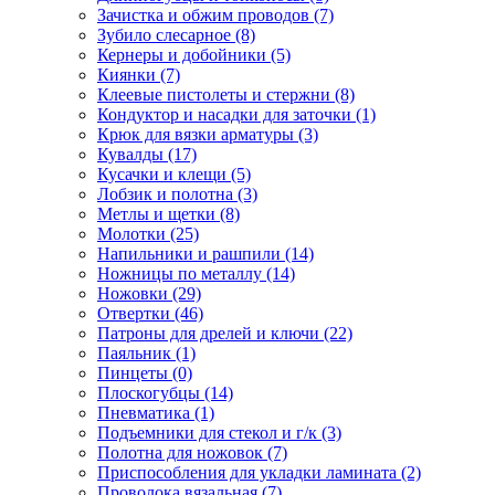
Зачистка и обжим проводов
(7)
Зубило слесарное
(8)
Кернеры и добойники
(5)
Киянки
(7)
Клеевые пистолеты и стержни
(8)
Кондуктор и насадки для заточки
(1)
Крюк для вязки арматуры
(3)
Кувалды
(17)
Кусачки и клещи
(5)
Лобзик и полотна
(3)
Метлы и щетки
(8)
Молотки
(25)
Напильники и рашпили
(14)
Ножницы по металлу
(14)
Ножовки
(29)
Отвертки
(46)
Патроны для дрелей и ключи
(22)
Паяльник
(1)
Пинцеты
(0)
Плоскогубцы
(14)
Пневматика
(1)
Подъемники для стекол и г/к
(3)
Полотна для ножовок
(7)
Приспособления для укладки ламината
(2)
Проволока вязальная
(7)