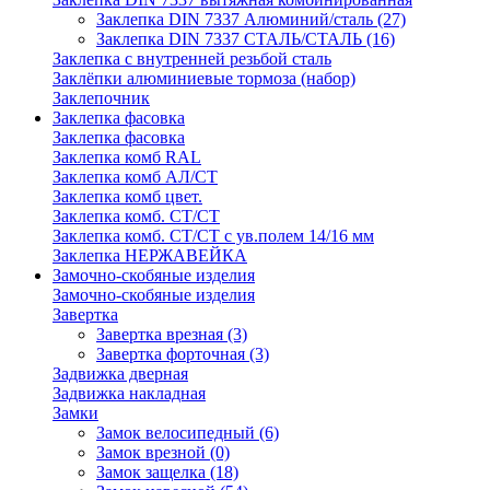
Заклепка DIN 7337 Алюминий/сталь
(27)
Заклепка DIN 7337 СТАЛЬ/СТАЛЬ
(16)
Заклепка с внутренней резьбой сталь
Заклёпки алюминиевые тормоза (набор)
Заклепочник
Заклепка фасовка
Заклепка фасовка
Заклепка комб RAL
Заклепка комб АЛ/СТ
Заклепка комб цвет.
Заклепка комб. СТ/СТ
Заклепка комб. СТ/СТ с ув.полем 14/16 мм
Заклепка НЕРЖАВЕЙКА
Замочно-скобяные изделия
Замочно-скобяные изделия
Завертка
Завертка врезная
(3)
Завертка форточная
(3)
Задвижка дверная
Задвижка накладная
Замки
Замок велосипедный
(6)
Замок врезной
(0)
Замок защелка
(18)