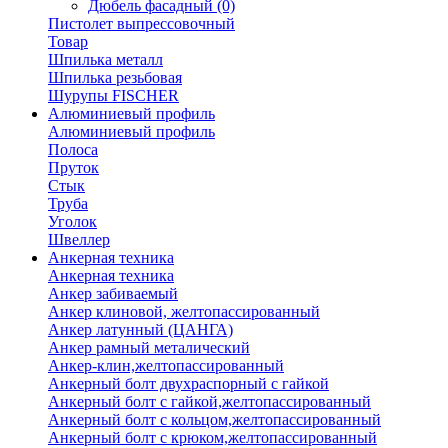
Дюбель фасадный
(0)
Пистолет выпрессовочный
Товар
Шпилька металл
Шпилька резьбовая
Шурупы FISCHER
Алюминиевый профиль
Алюминиевый профиль
Полоса
Пруток
Стык
Труба
Уголок
Швеллер
Анкерная техника
Анкерная техника
Анкер забиваемый
Анкер клиновой, желтопассированный
Анкер латунный (ЦАНГА)
Анкер рамный металический
Анкер-клин,желтопассированный
Анкерный болт двухраспорный с гайкой
Анкерный болт с гайкой,желтопассированный
Анкерный болт с кольцом,желтопассированный
Анкерный болт с крюком,желтопассированный