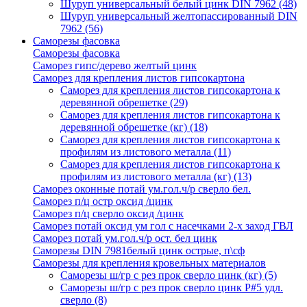
Шуруп универсальный белый цинк DIN 7962
(48)
Шуруп универсальный желтопассированный DIN
7962
(56)
Саморезы фасовка
Саморезы фасовка
Саморез гипс/дерево желтый цинк
Саморез для крепления листов гипсокартона
Саморез для крепления листов гипсокартона к
деревянной обрешетке
(29)
Саморез для крепления листов гипсокартона к
деревянной обрешетке (кг)
(18)
Саморез для крепления листов гипсокартона к
профилям из листового металла
(11)
Саморез для крепления листов гипсокартона к
профилям из листового металла (кг)
(13)
Саморез оконные потай ум.гол.ч/р сверло бел.
Саморез п/ц остр оксид /цинк
Саморез п/ц сверло оксид /цинк
Саморез потай оксид ум гол с насечками 2-х заход ГВЛ
Саморез потай ум.гол.ч/р ост. бел цинк
Саморезы DIN 7981белый цинк острые, п\сф
Саморезы для крепления кровельных материалов
Саморезы ш/гр с рез прок сверло цинк (кг)
(5)
Саморезы ш/гр с рез прок сверло цинк P#5 удл.
сверло
(8)