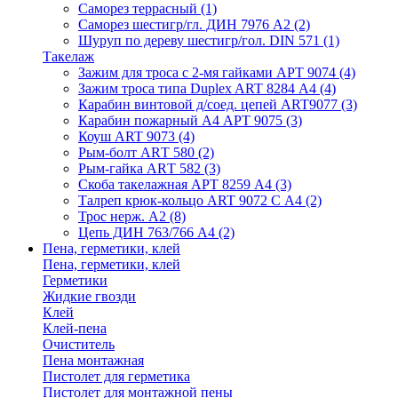
Саморез террасный
(1)
Саморез шестигр/гл. ДИН 7976 А2
(2)
Шуруп по дереву шестигр/гол. DIN 571
(1)
Такелаж
Зажим для троса с 2-мя гайками АРТ 9074
(4)
Зажим троса типа Duplex ART 8284 А4
(4)
Карабин винтовой д/соед. цепей ART9077
(3)
Карабин пожарный А4 АРТ 9075
(3)
Коуш ART 9073
(4)
Рым-болт АRТ 580
(2)
Рым-гайка АRТ 582
(3)
Скоба такелажная АРТ 8259 А4
(3)
Талреп крюк-кольцо ART 9072 С A4
(2)
Трос нерж. А2
(8)
Цепь ДИН 763/766 А4
(2)
Пена, герметики, клей
Пена, герметики, клей
Герметики
Жидкие гвозди
Клей
Клей-пена
Очиститель
Пена монтажная
Пистолет для герметика
Пистолет для монтажной пены