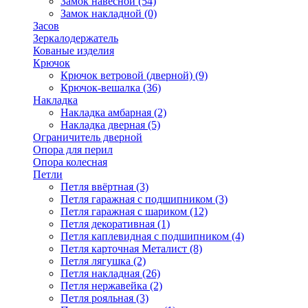
Замок навесной
(54)
Замок накладной
(0)
Засов
Зеркалодержатель
Кованые изделия
Крючок
Крючок ветровой (дверной)
(9)
Крючок-вешалка
(36)
Накладка
Накладка амбарная
(2)
Накладка дверная
(5)
Ограничитель дверной
Опора для перил
Опора колесная
Петли
Петля ввёртная
(3)
Петля гаражная с подшипником
(3)
Петля гаражная с шариком
(12)
Петля декоративная
(1)
Петля каплевидная с подшипником
(4)
Петля карточная Металист
(8)
Петля лягушка
(2)
Петля накладная
(26)
Петля нержавейка
(2)
Петля рояльная
(3)