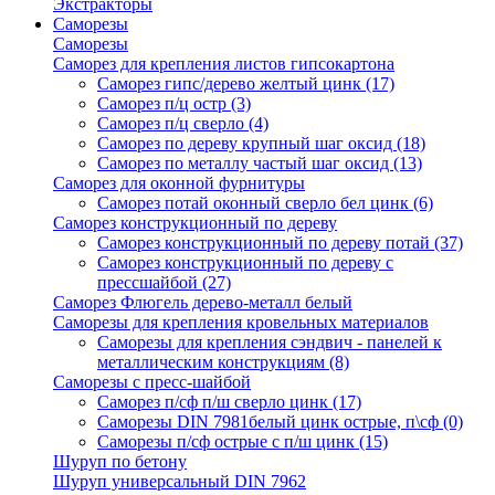
Экстракторы
Саморезы
Саморезы
Саморез для крепления листов гипсокартона
Саморез гипс/дерево желтый цинк
(17)
Саморез п/ц остр
(3)
Саморез п/ц сверло
(4)
Саморез по дереву крупный шаг оксид
(18)
Саморез по металлу частый шаг оксид
(13)
Саморез для оконной фурнитуры
Саморез потай оконный сверло бел цинк
(6)
Саморез конструкционный по дереву
Саморез конструкционный по дереву потай
(37)
Саморез конструкционный по дереву с
прессшайбой
(27)
Саморез Флюгель дерево-металл белый
Саморезы для крепления кровельных материалов
Саморезы для крепления сэндвич - панелей к
металлическим конструкциям
(8)
Саморезы с пресс-шайбой
Саморез п/сф п/ш сверло цинк
(17)
Саморезы DIN 7981белый цинк острые, п\сф
(0)
Саморезы п/сф острые с п/ш цинк
(15)
Шуруп по бетону
Шуруп универсальный DIN 7962