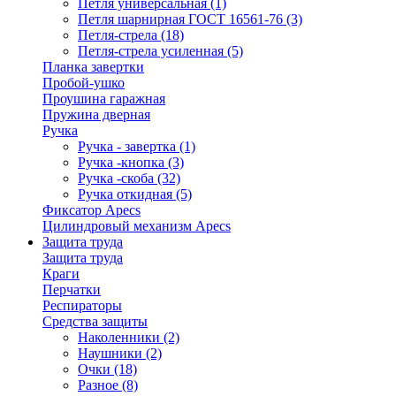
Петля универсальная
(1)
Петля шарнирная ГОСТ 16561-76
(3)
Петля-стрела
(18)
Петля-стрела усиленная
(5)
Планка завертки
Пробой-ушко
Проушина гаражная
Пружина дверная
Ручка
Ручка - завертка
(1)
Ручка -кнопка
(3)
Ручка -скоба
(32)
Ручка откидная
(5)
Фиксатор Apecs
Цилиндровый механизм Apecs
Защита труда
Защита труда
Краги
Перчатки
Респираторы
Средства защиты
Наколенники
(2)
Наушники
(2)
Очки
(18)
Разное
(8)