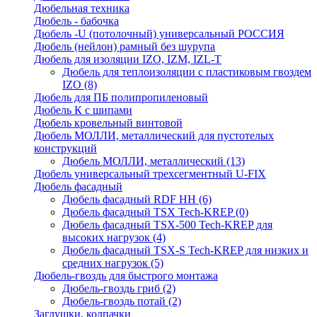
Дюбельная техника
Дюбель - бабочка
Дюбель -U (потолочный) универсальный РОССИЯ
Дюбель (нейлон) рамный без шурупа
Дюбель для изоляции IZO, IZM, IZL-T
Дюбель для теплоизоляции с пластиковым гвоздем
IZO
(8)
Дюбель для ПБ полипропиленовый
Дюбель К с шипами
Дюбель кровельный винтовой
Дюбель МОЛЛИ, металлический для пустотелых
конструкций
Дюбель МОЛЛИ, металлический
(13)
Дюбель универсальный трехсегментный U-FIX
Дюбель фасадный
Дюбель фасадный RDF НН
(6)
Дюбель фасадный TSX Tech-KREP
(0)
Дюбель фасадный TSX-500 Tech-KREP для
высоких нагрузок
(4)
Дюбель фасадный TSX-S Tech-KREP для низких и
средних нагрузок
(5)
Дюбель-гвоздь для быстрого монтажа
Дюбель-гвоздь гриб
(2)
Дюбель-гвоздь потай
(2)
Заглушки, колпачки