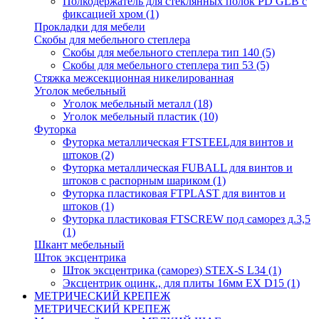
Полкодержатель для стеклянных полок PD GLВ с
фиксацией хром
(1)
Прокладки для мебели
Скобы для мебельного степлера
Скобы для мебельного степлера тип 140
(5)
Скобы для мебельного степлера тип 53
(5)
Стяжка межсекционная никелированная
Уголок мебельный
Уголок мебельный металл
(18)
Уголок мебельный пластик
(10)
Футорка
Футорка металлическая FTSTEELдля винтов и
штоков
(2)
Футорка металлическая FUBALL для винтов и
штоков с распорным шариком
(1)
Футорка пластиковая FTPLAST для винтов и
штоков
(1)
Футорка пластиковая FTSCREW под саморез д.3,5
(1)
Шкант мебельный
Шток эксцентрика
Шток эксцентрика (саморез) STEX-S L34
(1)
Эксцентрик оцинк., для плиты 16мм EX D15
(1)
МЕТРИЧЕСКИЙ КРЕПЕЖ
МЕТРИЧЕСКИЙ КРЕПЕЖ