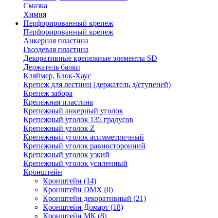
Смазка
Химия
Перфорированный крепеж
Перфорированный крепеж
Анкерная пластина
Гвоздевая пластина
Декоративные крепежные элементы SD
Держатель балки
Кляймер, Блок-Хаус
Крепеж для лестниц (держатель д/ступеней)
Крепеж забора
Крепежная пластина
Крепежный анкерный уголок
Крепежный уголок 135 градусов
Крепежный уголок Z
Крепежный уголок асимметричный
Крепежный уголок равносторонний
Крепежный уголок узкий
Крепежный уголок усиленный
Кронштейн
Кронштейн
(14)
Кронштейн DMX
(0)
Кронштейн декоративный
(21)
Кронштейн Домарт
(18)
Кронштейн МК
(8)