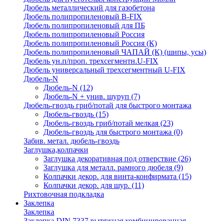
Дюбель металлический для газобетона
Дюбель полипропиленовый В-FIX
Дюбель полипропиленовый для ПБ
Дюбель полипропиленовый Россия
Дюбель полипропиленовый Россия (К)
Дюбель полипропиленовый ЧАПАЙ (К) (шипы, усы)
Дюбель ун.п/проп. трехсегментн.U-FIX
Дюбель универсальный трехсегментный U-FIX
Дюбель-N
Дюбель-N
(12)
Дюбель-N + унив. шуруп
(7)
Дюбель-гвоздь гриб/потай для быстрого монтажа
Дюбель-гвоздь
(15)
Дюбель-гвоздь гриб/потай мелкая
(23)
Дюбель-гвоздь для быстрого монтажа
(0)
Забив. метал. дюбель-гвоздь
Заглушка,колпачки
Заглушка декоративная под отверствие
(26)
Заглушка для металл. рамного дюбеля
(9)
Колпачки декор. для винта-конфирмата
(15)
Колпачки декор. для шур.
(11)
Рихтовочная подкладка
Заклепка
Заклепка
Заклепка DIN 7337 вытяжная комбинированная