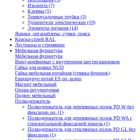
Изолента
(7)
Клемма
(5)
Термоусадочные трубки
(3)
Удлинители электрические
(19)
Элементы питания
(14)
Ящики, органайзеры, сумки, пояса
Краска-спрей RAL
Лестницы и стремянки
Мебельная фурнитура
Мебельная фурнитура
Винт-конфирмат с внутренним шестигранником
Гайка для ножки NUD
Гайка мебельная потайная (стяжка бочонок)
Еврошуруп потай ES оц. шлиц
Магнит мебельный
Опора регулируемая
Подвес мебельный
Полкодержатель
Полкодержатель для деревянных полок PD W без
фиксации оц.
(1)
Полкодержатель для деревянных полок PD WA с
горизонтальной фиксацией никель
(1)
Полкодержатель для стеклянных полок PD GL без
фиксации
(1)