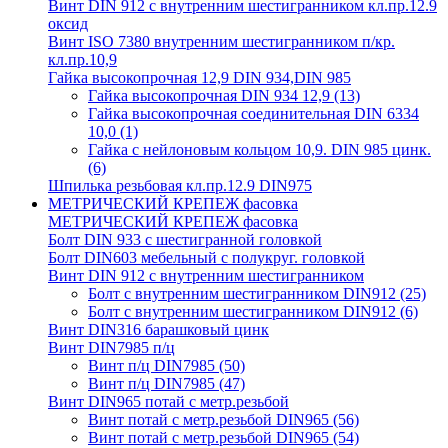
Винт DIN 912 с внутренним шестигранником кл.пр.12.9
оксид
Винт ISO 7380 внутренним шестигранником п/кр.
кл.пр.10,9
Гайка высокопрочная 12,9 DIN 934,DIN 985
Гайка высокопрочная DIN 934 12,9
(13)
Гайка высокопрочная соединительная DIN 6334
10,0
(1)
Гайка с нейлоновым кольцом 10,9. DIN 985 цинк.
(6)
Шпилька резьбовая кл.пр.12.9 DIN975
МЕТРИЧЕСКИЙ КРЕПЕЖ фасовка
МЕТРИЧЕСКИЙ КРЕПЕЖ фасовка
Болт DIN 933 с шестигранной головкой
Болт DIN603 мебельный с полукруг. головкой
Винт DIN 912 с внутренним шестигранником
Болт с внутренним шестигранником DIN912
(25)
Болт с внутренним шестигранником DIN912
(6)
Винт DIN316 барашковый цинк
Винт DIN7985 п/ц
Винт п/ц DIN7985
(50)
Винт п/ц DIN7985
(47)
Винт DIN965 потай с метр.резьбой
Винт потай с метр.резьбой DIN965
(56)
Винт потай с метр.резьбой DIN965
(54)