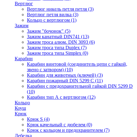
Вертлюг
Вертлюг никель петля петля
(3)
Вертлюг петля вилка
(3)
Кольцо с вертлюгом
(1)
Зажим
Зажим "бочонок"
(5)
Зажим канатный DIN741
(13)
Зажим троса алюм. DIN 3093
(6)
Зажим троса типа Duplex
(7)
Зажим троса типа Simplex
(0)
Карабин
Карабин винтовой (соединитель цепи с гайкой,
звено с затвором)
(10)
Карабин для животных (ключей)
(3)
Карабин пожарный DIN 5299 C
(11)
Карабин с предохранительной гайкой DIN 5299 D
(10)
Карабин тип А с вертлюгом
(12)
Кольцо
Коуш
Крюк
Крюк S
(4)
Крюк качельный с дюбелем
(0)
Крюк с кольцом и предохранителем
(7)
Лебедка