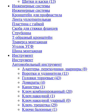
Щитки и каски
(13)
Инженерные системы
Инженерные системы
Кронштейн для профнастила
Лента уплотнительная
Пластина с гайкой
Скоба для стяжки фланцев
Струбцина
Т-образный кронштейн
Траверса монтажная
Уголок УГФ
Шина монтажная
Инструмент
Инструмент
Автомобильный инструмент
Адаптеры, переходники, шарниры
(8)
Воротки и удлинители
(11)
Головки торцевые
(43)
Домкраты
(4)
Канистры
(1)
Ключ комбинированный
(20)
Ключ накидной
(1)
Ключ накидной ударный
(0)
Ключ- трещотка
(29)
Ключи балонные
(1)