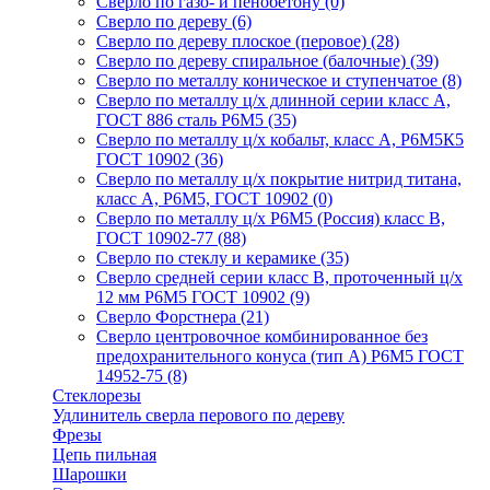
Сверло по газо- и пенобетону
(0)
Сверло по дереву
(6)
Сверло по дереву плоское (перовое)
(28)
Сверло по дереву спиральное (балочные)
(39)
Сверло по металлу коническое и ступенчатое
(8)
Сверло по металлу ц/х длинной серии класс А,
ГОСТ 886 сталь Р6М5
(35)
Сверло по металлу ц/х кобальт, класс А, Р6М5К5
ГОСТ 10902
(36)
Сверло по металлу ц/х покрытие нитрид титана,
класс А, Р6М5, ГОСТ 10902
(0)
Сверло по металлу ц/х Р6М5 (Россия) класс В,
ГОСТ 10902-77
(88)
Сверло по стеклу и керамике
(35)
Сверло средней серии класс В, проточенный ц/х
12 мм Р6М5 ГОСТ 10902
(9)
Сверло Форстнера
(21)
Сверло центровочное комбинированное без
предохранительного конуса (тип А) Р6М5 ГОСТ
14952-75
(8)
Стеклорезы
Удлинитель сверла перового по дереву
Фрезы
Цепь пильная
Шарошки