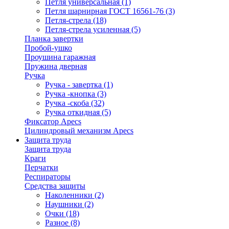
Петля универсальная
(1)
Петля шарнирная ГОСТ 16561-76
(3)
Петля-стрела
(18)
Петля-стрела усиленная
(5)
Планка завертки
Пробой-ушко
Проушина гаражная
Пружина дверная
Ручка
Ручка - завертка
(1)
Ручка -кнопка
(3)
Ручка -скоба
(32)
Ручка откидная
(5)
Фиксатор Apecs
Цилиндровый механизм Apecs
Защита труда
Защита труда
Краги
Перчатки
Респираторы
Средства защиты
Наколенники
(2)
Наушники
(2)
Очки
(18)
Разное
(8)