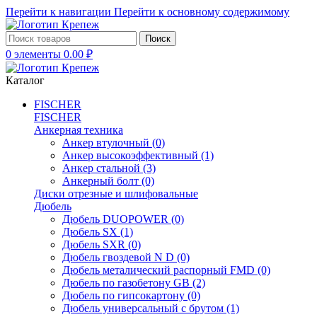
Перейти к навигации
Перейти к основному содержимому
Поиск
0
элементы
0.00
₽
Каталог
FISCHER
FISCHER
Анкерная техника
Анкер втулочный
(0)
Анкер высокоэффективный
(1)
Анкер стальной
(3)
Анкерный болт
(0)
Диски отрезные и шлифовальные
Дюбель
Дюбель DUOPOWER
(0)
Дюбель SX
(1)
Дюбель SXR
(0)
Дюбель гвоздевой N D
(0)
Дюбель металический распорный FMD
(0)
Дюбель по газобетону GB
(2)
Дюбель по гипсокартону
(0)
Дюбель универсальный с брутом
(1)