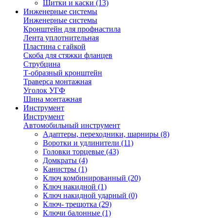
Щитки и каски
(13)
Инженерные системы
Инженерные системы
Кронштейн для профнастила
Лента уплотнительная
Пластина с гайкой
Скоба для стяжки фланцев
Струбцина
Т-образный кронштейн
Траверса монтажная
Уголок УГФ
Шина монтажная
Инструмент
Инструмент
Автомобильный инструмент
Адаптеры, переходники, шарниры
(8)
Воротки и удлинители
(11)
Головки торцевые
(43)
Домкраты
(4)
Канистры
(1)
Ключ комбинированный
(20)
Ключ накидной
(1)
Ключ накидной ударный
(0)
Ключ- трещотка
(29)
Ключи балонные
(1)