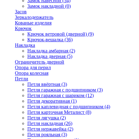
Замок навесной
(54)
Замок накладной
(0)
Засов
Зеркалодержатель
Кованые изделия
Крючок
Крючок ветровой (дверной)
(9)
Крючок-вешалка
(36)
Накладка
Накладка амбарная
(2)
Накладка дверная
(5)
Ограничитель дверной
Опора для перил
Опора колесная
Петли
Петля ввёртная
(3)
Петля гаражная с подшипником
(3)
Петля гаражная с шариком
(12)
Петля декоративная
(1)
Петля каплевидная с подшипником
(4)
Петля карточная Металист
(8)
Петля лягушка
(2)
Петля накладная
(26)
Петля нержавейка
(2)
Петля рояльная
(3)