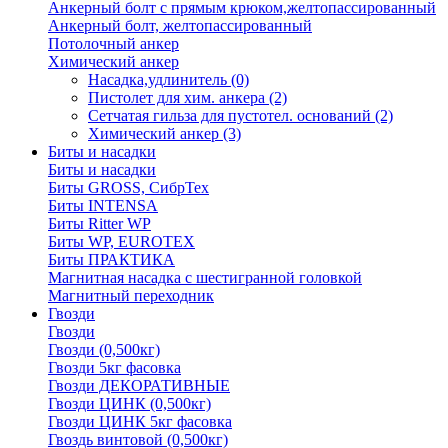
Анкерный болт с прямым крюком,желтопассированный
Анкерный болт, желтопассированный
Потолочный анкер
Химический анкер
Насадка,удлинитель
(0)
Пистолет для хим. анкера
(2)
Сетчатая гильза для пустотел. оснований
(2)
Химический анкер
(3)
Биты и насадки
Биты и насадки
Биты GROSS, СибрТех
Биты INTENSA
Биты Ritter WP
Биты WP, EUROTEX
Биты ПРАКТИКА
Магнитная насадка с шестигранной головкой
Магнитный переходник
Гвозди
Гвозди
Гвозди (0,500кг)
Гвозди 5кг фасовка
Гвозди ДЕКОРАТИВНЫЕ
Гвозди ЦИНК (0,500кг)
Гвозди ЦИНК 5кг фасовка
Гвоздь винтовой (0,500кг)