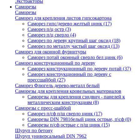
Экстракторы
Саморезы
Саморезы
Саморез для крепления листов гипсокартона
Саморез гипс/дерево желтый цинк
(17)
Саморез п/ц остр
(3)
Саморез п/ц сверло
(4)
Саморез по дереву крупный шаг оксид
(18)
Саморез по металлу частый шаг оксид
(13)
Саморез для оконной фурнитуры
Саморез потай оконный сверло бел цинк
(6)
Саморез конструкционный по дереву
Саморез конструкционный по дереву потай
(37)
Саморез конструкционный по дереву с
прессшайбой
(27)
Саморез Флюгель дерево-металл белый
Саморезы для крепления кровельных материалов
Саморезы для крепления сэндвич - панелей к
металлическим конструкциям
(8)
Саморезы с пресс-шайбой
Саморез п/сф п/ш сверло цинк
(17)
Саморезы DIN 7981белый цинк острые, п\сф
(0)
Саморезы п/сф острые с п/ш цинк
(15)
Шуруп по бетону
Шуруп универсальный DIN 7962