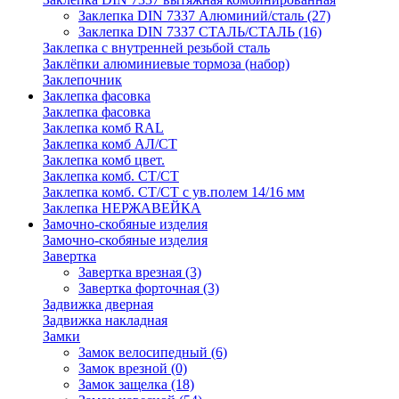
Заклепка DIN 7337 Алюминий/сталь
(27)
Заклепка DIN 7337 СТАЛЬ/СТАЛЬ
(16)
Заклепка с внутренней резьбой сталь
Заклёпки алюминиевые тормоза (набор)
Заклепочник
Заклепка фасовка
Заклепка фасовка
Заклепка комб RAL
Заклепка комб АЛ/СТ
Заклепка комб цвет.
Заклепка комб. СТ/СТ
Заклепка комб. СТ/СТ с ув.полем 14/16 мм
Заклепка НЕРЖАВЕЙКА
Замочно-скобяные изделия
Замочно-скобяные изделия
Завертка
Завертка врезная
(3)
Завертка форточная
(3)
Задвижка дверная
Задвижка накладная
Замки
Замок велосипедный
(6)
Замок врезной
(0)
Замок защелка
(18)