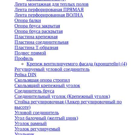
Лента монтажная для теплых полов
Лента перфорированая ПРЯМАЯ
Лента перфорированная ВОЛНА
Опора балки
Опора бруса закрытая
Опора бруса раскрытая
Пластина крепежная
Пластина соединительная
Пластина Т-образная
Подвес прямой
Профиль
Крепеж вентилируемого фасада (кронштейн)
(4)
Регулируемый угловой соединитель
Рейка DIN
Скользящая опора стропил
Скользящий крепежный уголок
Соединитель бруса
Соединительный уголок (Крепежный уголок)
Стойка регулировочная (Анкер регулировочный по
высоте)
Угловой соединитель
Угол балочный (желтый цинк)
Уголок рамный
Уголок регулируемый
Угольник