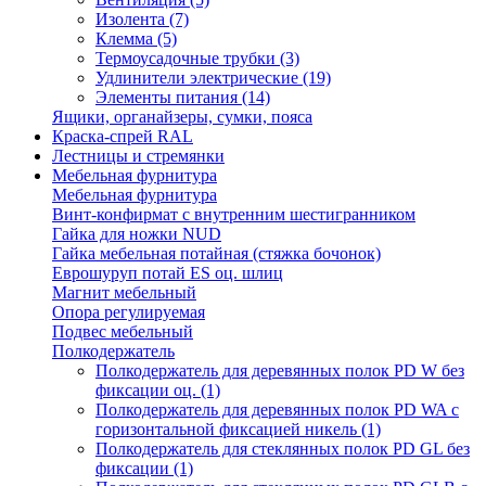
Изолента
(7)
Клемма
(5)
Термоусадочные трубки
(3)
Удлинители электрические
(19)
Элементы питания
(14)
Ящики, органайзеры, сумки, пояса
Краска-спрей RAL
Лестницы и стремянки
Мебельная фурнитура
Мебельная фурнитура
Винт-конфирмат с внутренним шестигранником
Гайка для ножки NUD
Гайка мебельная потайная (стяжка бочонок)
Еврошуруп потай ES оц. шлиц
Магнит мебельный
Опора регулируемая
Подвес мебельный
Полкодержатель
Полкодержатель для деревянных полок PD W без
фиксации оц.
(1)
Полкодержатель для деревянных полок PD WA с
горизонтальной фиксацией никель
(1)
Полкодержатель для стеклянных полок PD GL без
фиксации
(1)