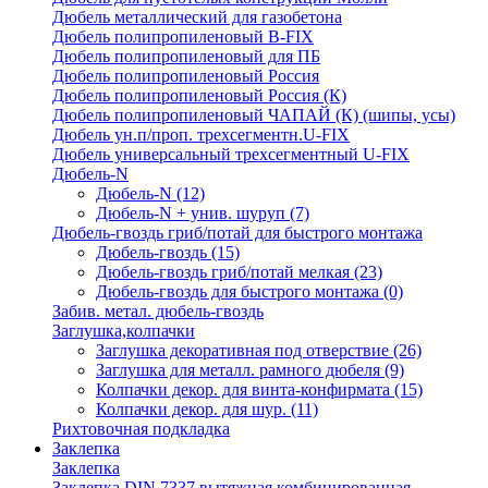
Дюбель металлический для газобетона
Дюбель полипропиленовый В-FIX
Дюбель полипропиленовый для ПБ
Дюбель полипропиленовый Россия
Дюбель полипропиленовый Россия (К)
Дюбель полипропиленовый ЧАПАЙ (К) (шипы, усы)
Дюбель ун.п/проп. трехсегментн.U-FIX
Дюбель универсальный трехсегментный U-FIX
Дюбель-N
Дюбель-N
(12)
Дюбель-N + унив. шуруп
(7)
Дюбель-гвоздь гриб/потай для быстрого монтажа
Дюбель-гвоздь
(15)
Дюбель-гвоздь гриб/потай мелкая
(23)
Дюбель-гвоздь для быстрого монтажа
(0)
Забив. метал. дюбель-гвоздь
Заглушка,колпачки
Заглушка декоративная под отверствие
(26)
Заглушка для металл. рамного дюбеля
(9)
Колпачки декор. для винта-конфирмата
(15)
Колпачки декор. для шур.
(11)
Рихтовочная подкладка
Заклепка
Заклепка
Заклепка DIN 7337 вытяжная комбинированная