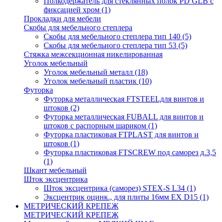
Полкодержатель для стеклянных полок PD GLВ с
фиксацией хром
(1)
Прокладки для мебели
Скобы для мебельного степлера
Скобы для мебельного степлера тип 140
(5)
Скобы для мебельного степлера тип 53
(5)
Стяжка межсекционная никелированная
Уголок мебельный
Уголок мебельный металл
(18)
Уголок мебельный пластик
(10)
Футорка
Футорка металлическая FTSTEELдля винтов и
штоков
(2)
Футорка металлическая FUBALL для винтов и
штоков с распорным шариком
(1)
Футорка пластиковая FTPLAST для винтов и
штоков
(1)
Футорка пластиковая FTSCREW под саморез д.3,5
(1)
Шкант мебельный
Шток эксцентрика
Шток эксцентрика (саморез) STEX-S L34
(1)
Эксцентрик оцинк., для плиты 16мм EX D15
(1)
МЕТРИЧЕСКИЙ КРЕПЕЖ
МЕТРИЧЕСКИЙ КРЕПЕЖ