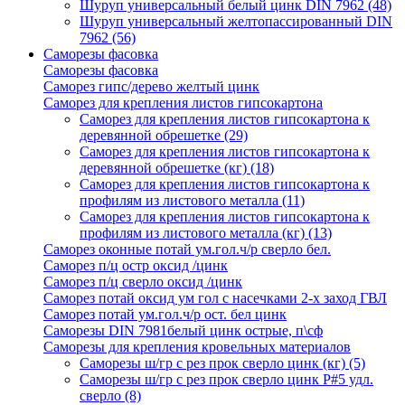
Шуруп универсальный белый цинк DIN 7962
(48)
Шуруп универсальный желтопассированный DIN
7962
(56)
Саморезы фасовка
Саморезы фасовка
Саморез гипс/дерево желтый цинк
Саморез для крепления листов гипсокартона
Саморез для крепления листов гипсокартона к
деревянной обрешетке
(29)
Саморез для крепления листов гипсокартона к
деревянной обрешетке (кг)
(18)
Саморез для крепления листов гипсокартона к
профилям из листового металла
(11)
Саморез для крепления листов гипсокартона к
профилям из листового металла (кг)
(13)
Саморез оконные потай ум.гол.ч/р сверло бел.
Саморез п/ц остр оксид /цинк
Саморез п/ц сверло оксид /цинк
Саморез потай оксид ум гол с насечками 2-х заход ГВЛ
Саморез потай ум.гол.ч/р ост. бел цинк
Саморезы DIN 7981белый цинк острые, п\сф
Саморезы для крепления кровельных материалов
Саморезы ш/гр с рез прок сверло цинк (кг)
(5)
Саморезы ш/гр с рез прок сверло цинк P#5 удл.
сверло
(8)