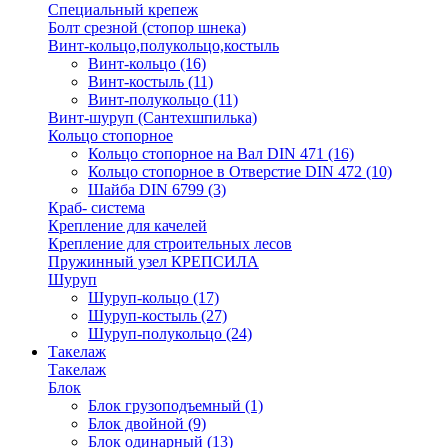
Специальный крепеж
Болт срезной (стопор шнека)
Винт-кольцо,полукольцо,костыль
Винт-кольцо
(16)
Винт-костыль
(11)
Винт-полукольцо
(11)
Винт-шуруп (Сантехшпилька)
Кольцо стопорное
Кольцо cтопорное на Вал DIN 471
(16)
Кольцо стопорное в Отверстие DIN 472
(10)
Шайба DIN 6799
(3)
Краб- система
Крепление для качелей
Крепление для строительных лесов
Пружинный узел КРЕПСИЛА
Шуруп
Шуруп-кольцо
(17)
Шуруп-костыль
(27)
Шуруп-полукольцо
(24)
Такелаж
Такелаж
Блок
Блок грузоподъемный
(1)
Блок двойной
(9)
Блок одинарный
(13)