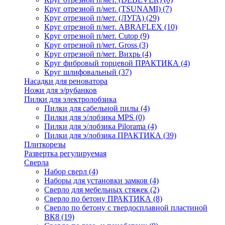
Круг отрезной п/мет. (TSUNAMI)
(7)
Круг отрезной п/мет. (ЛУГА)
(29)
Круг отрезной п/мет. ABRAFLEX
(10)
Круг отрезной п/мет. Cutop
(9)
Круг отрезной п/мет. Gross
(3)
Круг отрезной п/мет. Вихрь
(4)
Круг фибровый торцевой ПРАКТИКА
(4)
Круг шлифовальный
(37)
Насадки для реноватора
Ножи для э/рубанков
Пилки для электролобзика
Пилки для сабельной пилы
(4)
Пилки для э/лобзика MPS
(0)
Пилки для э/лобзика Pilorama
(4)
Пилки для э/лобзика ПРАКТИКА
(39)
Плиткорезы
Развертка регулируемая
Сверла
Набор сверл
(4)
Наборы для установки замков
(4)
Сверло для мебельных стяжек
(2)
Сверло по бетону ПРАКТИКА
(8)
Сверло по бетону с твердосплавной пластиной
ВК8
(19)