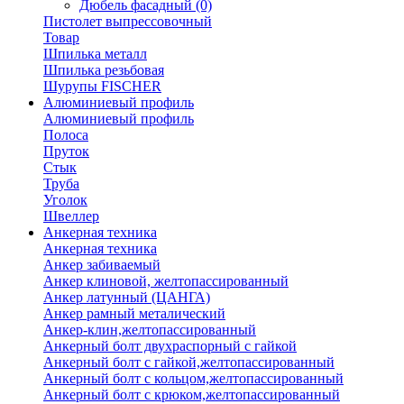
Дюбель фасадный
(0)
Пистолет выпрессовочный
Товар
Шпилька металл
Шпилька резьбовая
Шурупы FISCHER
Алюминиевый профиль
Алюминиевый профиль
Полоса
Пруток
Стык
Труба
Уголок
Швеллер
Анкерная техника
Анкерная техника
Анкер забиваемый
Анкер клиновой, желтопассированный
Анкер латунный (ЦАНГА)
Анкер рамный металический
Анкер-клин,желтопассированный
Анкерный болт двухраспорный с гайкой
Анкерный болт с гайкой,желтопассированный
Анкерный болт с кольцом,желтопассированный
Анкерный болт с крюком,желтопассированный