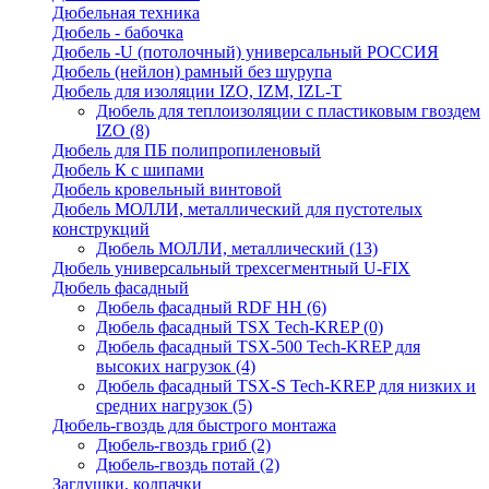
Дюбельная техника
Дюбель - бабочка
Дюбель -U (потолочный) универсальный РОССИЯ
Дюбель (нейлон) рамный без шурупа
Дюбель для изоляции IZO, IZM, IZL-T
Дюбель для теплоизоляции с пластиковым гвоздем
IZO
(8)
Дюбель для ПБ полипропиленовый
Дюбель К с шипами
Дюбель кровельный винтовой
Дюбель МОЛЛИ, металлический для пустотелых
конструкций
Дюбель МОЛЛИ, металлический
(13)
Дюбель универсальный трехсегментный U-FIX
Дюбель фасадный
Дюбель фасадный RDF НН
(6)
Дюбель фасадный TSX Tech-KREP
(0)
Дюбель фасадный TSX-500 Tech-KREP для
высоких нагрузок
(4)
Дюбель фасадный TSX-S Tech-KREP для низких и
средних нагрузок
(5)
Дюбель-гвоздь для быстрого монтажа
Дюбель-гвоздь гриб
(2)
Дюбель-гвоздь потай
(2)
Заглушки, колпачки