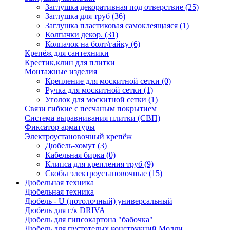
Заглушка декоративная под отверствие
(25)
Заглушка для труб
(36)
Заглушка пластиковая самоклеящаяся
(1)
Колпачки декор.
(31)
Колпачок на болт/гайку
(6)
Крепёж для сантехники
Крестик,клин для плитки
Монтажные изделия
Крепление для москитной сетки
(0)
Ручка для москитной сетки
(1)
Уголок для москитной сетки
(1)
Связи гибкие с песчаным покрытием
Система выравнивания плитки (СВП)
Фиксатор арматуры
Электроустановочный крепёж
Дюбель-хомут
(3)
Кабельная бирка
(0)
Клипса для крепления труб
(9)
Скобы электроустановочные
(15)
Дюбельная техника
Дюбельная техника
Дюбель - U (потолочный) универсальный
Дюбель для г/к DRIVA
Дюбель для гипсокартона "бабочка"
Дюбель для пустотелых конструкций Молли