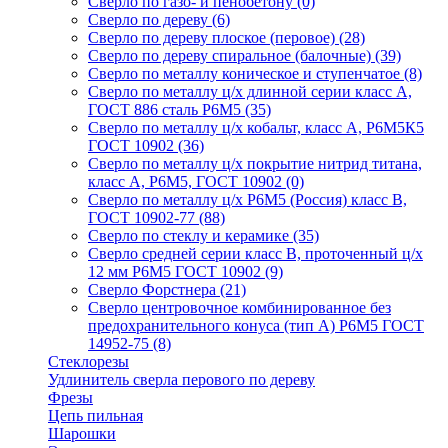
Сверло по газо- и пенобетону
(0)
Сверло по дереву
(6)
Сверло по дереву плоское (перовое)
(28)
Сверло по дереву спиральное (балочные)
(39)
Сверло по металлу коническое и ступенчатое
(8)
Сверло по металлу ц/х длинной серии класс А,
ГОСТ 886 сталь Р6М5
(35)
Сверло по металлу ц/х кобальт, класс А, Р6М5К5
ГОСТ 10902
(36)
Сверло по металлу ц/х покрытие нитрид титана,
класс А, Р6М5, ГОСТ 10902
(0)
Сверло по металлу ц/х Р6М5 (Россия) класс В,
ГОСТ 10902-77
(88)
Сверло по стеклу и керамике
(35)
Сверло средней серии класс В, проточенный ц/х
12 мм Р6М5 ГОСТ 10902
(9)
Сверло Форстнера
(21)
Сверло центровочное комбинированное без
предохранительного конуса (тип А) Р6М5 ГОСТ
14952-75
(8)
Стеклорезы
Удлинитель сверла перового по дереву
Фрезы
Цепь пильная
Шарошки