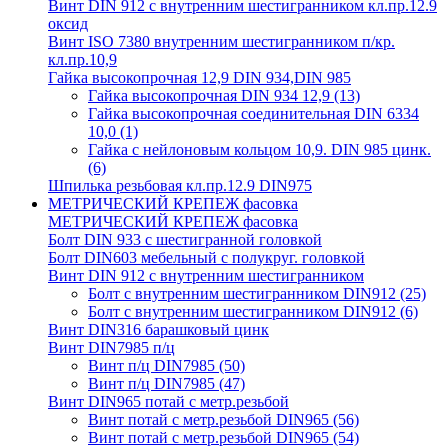
Винт DIN 912 с внутренним шестигранником кл.пр.12.9
оксид
Винт ISO 7380 внутренним шестигранником п/кр.
кл.пр.10,9
Гайка высокопрочная 12,9 DIN 934,DIN 985
Гайка высокопрочная DIN 934 12,9
(13)
Гайка высокопрочная соединительная DIN 6334
10,0
(1)
Гайка с нейлоновым кольцом 10,9. DIN 985 цинк.
(6)
Шпилька резьбовая кл.пр.12.9 DIN975
МЕТРИЧЕСКИЙ КРЕПЕЖ фасовка
МЕТРИЧЕСКИЙ КРЕПЕЖ фасовка
Болт DIN 933 с шестигранной головкой
Болт DIN603 мебельный с полукруг. головкой
Винт DIN 912 с внутренним шестигранником
Болт с внутренним шестигранником DIN912
(25)
Болт с внутренним шестигранником DIN912
(6)
Винт DIN316 барашковый цинк
Винт DIN7985 п/ц
Винт п/ц DIN7985
(50)
Винт п/ц DIN7985
(47)
Винт DIN965 потай с метр.резьбой
Винт потай с метр.резьбой DIN965
(56)
Винт потай с метр.резьбой DIN965
(54)