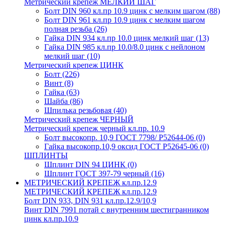
Метрический крепеж МЕЛКИЙ ШАГ
Болт DIN 960 кл.пр 10.9 цинк с мелким шагом
(88)
Болт DIN 961 кл.пр 10.9 цинк с мелким шагом
полная резьба
(26)
Гайка DIN 934 кл.пр 10.0 цинк мелкий шаг
(13)
Гайка DIN 985 кл.пр 10.0/8.0 цинк с нейлоном
мелкий шаг
(10)
Метрический крепеж ЦИНК
Болт
(226)
Винт
(8)
Гайка
(63)
Шайба
(86)
Шпилька резьбовая
(40)
Метрический крепеж ЧЕРНЫЙ
Метрический крепеж черный кл.пр. 10.9
Болт высокопр. 10,9 ГОСТ 7798/ Р52644-06
(0)
Гайка высокопр.10,9 оксид ГОСТ Р52645-06
(0)
ШПЛИНТЫ
Шплинт DIN 94 ЦИНК
(0)
Шплинт ГОСТ 397-79 черный
(16)
МЕТРИЧЕСКИЙ КРЕПЕЖ кл.пр.12.9
МЕТРИЧЕСКИЙ КРЕПЕЖ кл.пр.12.9
Болт DIN 933, DIN 931 кл.пр.12.9/10,9
Винт DIN 7991 потай с внутренним шестигранником
цинк кл.пр.10.9