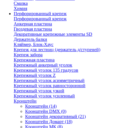
Смазка
Химия
Перфорированный крепеж
Перфорированный крепеж
Анкерная пластина
Гвоздевая пластина
Декоративные крепежные элементы SD
Держатель балки
Кляймер, Блок-Хаус
Крепеж для лестниц (держатель д/ступеней)
Крепеж забора
Крепежная пластина
Крепежный анкерный уголок
Крепежный уголок 135 градусов
Крепежный уголок Z
Крепежный уголок асимметричный
Крепежный уголок равносторонний
Крепежный уголок узкий
Крепежный уголок усиленный
Кронштейн
Кронштейн
(14)
Кронштейн DMX
(0)
Кронштейн декоративный
(21)
Кронштейн Домарт
(18)
Кронштейн МК
(8)