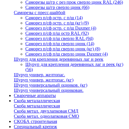
Саморезы ш/гр с рез прок сверло цинк RAL
(246)
Саморезы ш/гр сверло цинк
(66)
Саморезы с пресс-шайбой
Саморез п/сф остр. с п/ш
(14)
Саморез п/сф остр. с п/ш (кг)
(9)
Саморез п/сф остр. с п/ш Daxmer
(4)
Саморез п/сф п/ш остр RAL
(92)
Саморез п/сф п/ш сверло RAL
(94)
Саморез п/сф п/ш сверло цинк
(14)
Саморез п/сф п/ш сверло цинк (кг)
(8)
Саморез п/сф п/ш сверло цинк Daxmer
(4)
Шуруп для крепления деревянных лаг и реек
Шуруп для крепления деревянных лаг и реек (кг)
(56)
Шуруп универ. желтопас.
Шуруп универ. желтопас. (кг)
Шуруп универсальный оцинков. (кг)
Шуруп универсальный оцинкован.
Сварочные аппараты
Скоба металаллическая
Скоба металаллическая
Скоба метал. двухлапковая СМД
Скоба метал. однолапковая СМО
СКОБА строительная
Специальный крепеж