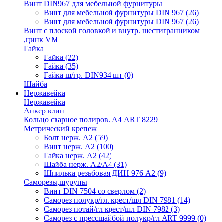
Винт DIN967 для мебельной фурнитуры
Винт для мебельной фурнитуры DIN 967
(26)
Винт для мебельной фурнитуры DIN 967
(26)
Винт с плоской головкой и внутр. шестигранником
,цинк VM
Гайка
Гайка
(22)
Гайка
(35)
Гайка ш/гр. DIN934 шт
(0)
Шайба
Нержавейка
Нержавейка
Анкер клин
Кольцо сварное полиров. А4 ART 8229
Метрический крепеж
Болт нерж. А2
(59)
Винт нерж. А2
(100)
Гайка нерж. А2
(42)
Шайба нерж. А2/А4
(31)
Шпилька резьбовая ДИН 976 А2
(9)
Саморезы,шурупы
Винт DIN 7504 со сверлом
(2)
Саморез полукр/гл. крест/шл DIN 7981
(14)
Саморез потай/гл крест/шл DIN 7982
(3)
Саморез с прессшайбой полукр/гл ART 9999
(0)