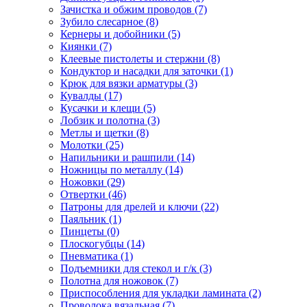
Зачистка и обжим проводов
(7)
Зубило слесарное
(8)
Кернеры и добойники
(5)
Киянки
(7)
Клеевые пистолеты и стержни
(8)
Кондуктор и насадки для заточки
(1)
Крюк для вязки арматуры
(3)
Кувалды
(17)
Кусачки и клещи
(5)
Лобзик и полотна
(3)
Метлы и щетки
(8)
Молотки
(25)
Напильники и рашпили
(14)
Ножницы по металлу
(14)
Ножовки
(29)
Отвертки
(46)
Патроны для дрелей и ключи
(22)
Паяльник
(1)
Пинцеты
(0)
Плоскогубцы
(14)
Пневматика
(1)
Подъемники для стекол и г/к
(3)
Полотна для ножовок
(7)
Приспособления для укладки ламината
(2)
Проволока вязальная
(7)