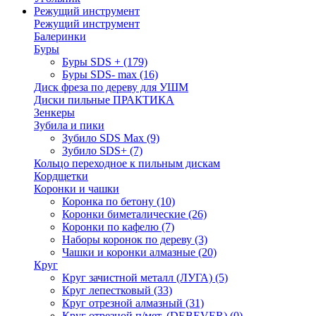
Режущий инструмент
Режущий инструмент
Балеринки
Буры
Буры SDS +
(179)
Буры SDS- max
(16)
Диск фреза по дереву для УШМ
Диски пильные ПРАКТИКА
Зенкеры
Зубила и пики
Зубило SDS Max
(9)
Зубило SDS+
(7)
Кольцо переходное к пильным дискам
Кордщетки
Коронки и чашки
Коронка по бетону
(10)
Коронки биметалические
(26)
Коронки по кафелю
(7)
Наборы коронок по дереву
(3)
Чашки и коронки алмазные
(20)
Круг
Круг зачистной металл (ЛУГА)
(5)
Круг лепестковый
(33)
Круг отрезной алмазный
(31)
Круг отрезной п/мет. (DEBEVER)
(0)