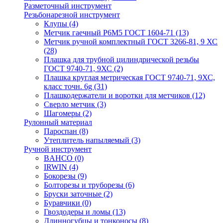
Разметочный инструмент
Резьбонарезной инструмент
Клупы
(4)
Метчик гаечный Р6М5 ГОСТ 1604-71
(13)
Метчик ручной комплектный ГОСТ 3266-81, 9 ХС
(28)
Плашка для трубной цилиндрической резьбы
ГОСТ 9740-71, 9ХС
(2)
Плашка круглая метрическая ГОСТ 9740-71, 9ХС,
класс точн. 6g
(31)
Плашкодержатели и воротки для метчиков
(12)
Сверло метчик
(3)
Шагомеры
(2)
Рулонный материал
Пароспан
(8)
Утеплитель напыляемый
(3)
Ручной инструмент
BAHCO
(0)
IRWIN
(4)
Бокорезы
(9)
Болторезы и труборезы
(6)
Бруски заточные
(2)
Буравчики
(0)
Гвоздодеры и ломы
(13)
Длинногубцы и тонконосы
(8)