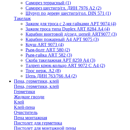
Саморез террасный
(1)
Саморез шестигр/гл. ДИН 7976 А2
(2)
Шуруп по дереву шестигр/гол. DIN 571
(1)
Такелаж
Зажим для троса с 2-мя гайками АРТ 9074
(4)
Зажим троса типа Duplex ART 8284 А4
(4)
Карабин винтовой д/соед. цепей ART9077
(3)
Карабин пожарный А4 АРТ 9075
(3)
Коуш ART 9073
(4)
Рым-болт АRТ 580
(2)
Рым-гайка АRТ 582
(3)
Скоба такелажная АРТ 8259 А4
(3)
Талреп крюк-кольцо ART 9072 С A4
(2)
Трос нерж. А2
(8)
Цепь ДИН 763/766 А4
(2)
Пена, герметики, клей
Пена, герметики, клей
Герметики
Жидкие гвозди
Клей
Клей-пена
Очиститель
Пена монтажная
Пистолет для герметика
Пистолет для монтажной пены