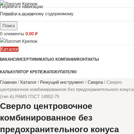
Перейти к навигации
Перейти к основному содержимому
Поиск
0
элементы
0.00
₽
Каталог
ВАКАНСИИ
СЕРТИФИКАТЫ
О КОМПАНИИ
КОНТАКТЫ
КАЛЬКУЛЯТОР КРЕПЕЖА
ПОКУПАТЕЛЮ
Главная
/
Каталог
/
Режущий инструмент
/
Сверла
/
Сверло
центровочное комбинированное без предохранительного конуса
(тип А) Р6М5 ГОСТ 14952-75
Сверло центровочное
комбинированное без
предохранительного конуса