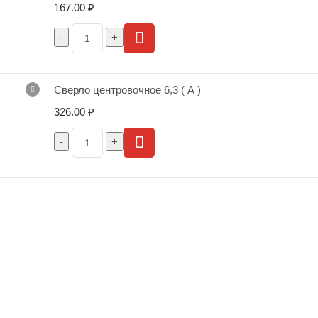
167.00
₽
Сверло центровочное 6,3 ( А )
326.00
₽